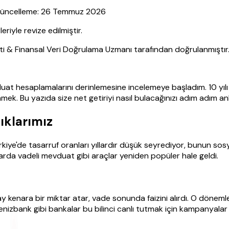
| Güncelleme: 26 Temmuz 2026
yle revize edilmiştir.
sti & Finansal Veri Doğrulama Uzmanı tarafından doğrulanmıştır
at hesaplamalarını derinlemesine incelemeye başladım. 10 yılı
nmek. Bu yazıda size net getiriyi nasıl bulacağınızı adım adım a
ıklarımız
Türkiye'de tasarruf oranları yıllardır düşük seyrediyor, bunun so
ıllarda vadeli mevduat gibi araçlar yeniden popüler hale geldi.
ay kenara bir miktar atar, vade sonunda faizini alırdı. O dön
 Denizbank gibi bankalar bu bilinci canlı tutmak için kampanyalar