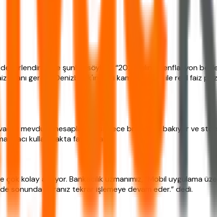
ı değerlendirmede şunları söyledi: “2026 yılında enflasyon bek
aiz oranı gerekli. Denizbank'ın yeni kampanyaları ile reel faiz poz
kişi vadeli mevduat hesaplarken sadece brüt faize bakıyor ve sto
ama aracı kullanmakta fayda var.
de çok kolay açılıyor. Bankacılık uzmanımız, “Mobil uygulama ü
 vade sonunda paranız tekrar işlemeye devam eder.” dedi.