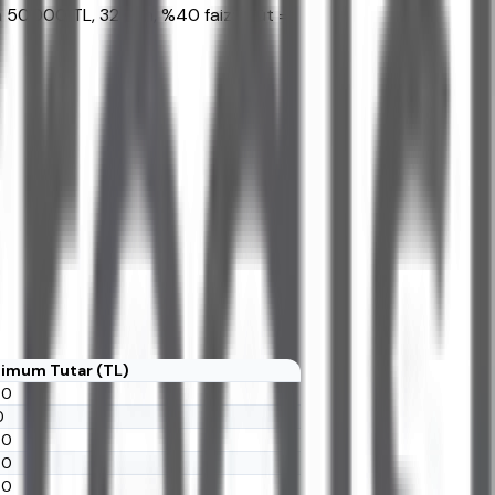
n 50.000 TL, 32 gün, %40 faiz: Brüt =
imum Tutar (TL)
00
0
00
00
00