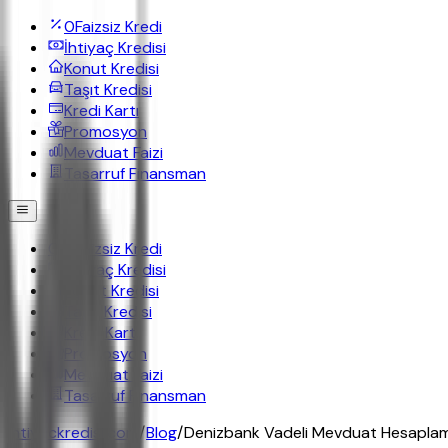
0
Faizsiz Kredi
İhtiyaç Kredisi
Konut Kredisi
Taşıt Kredisi
Kredi Kartı
Promosyon
Mevduat Faizi
Tasarruf Finansman
0
Faizsiz Kredi
İhtiyaç Kredisi
Konut Kredisi
Taşıt Kredisi
Kredi Kartı
Promosyon
Mevduat Faizi
Tasarruf Finansman
ihtiyackredisi.com
/
Blog
/
Denizbank Vadeli Mevduat Hesaplam