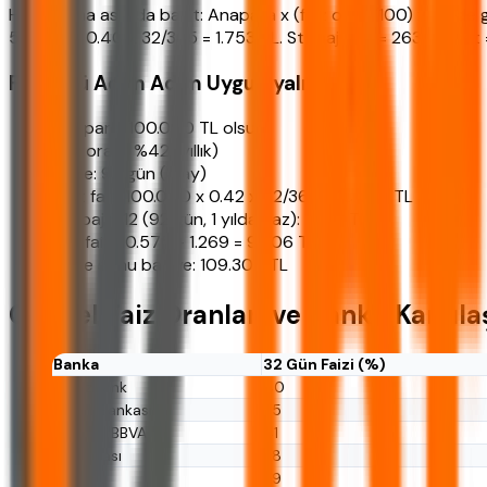
Hesaplama aslında basit: Anapara x (faiz oranı/100) x (vade g
50.000 x 0.40 x 32/365 = 1.753 TL. Stopaj %15 = 263 TL, net 
Formülü Adım Adım Uygulayalım
Anapara: 100.000 TL olsun
Faiz oranı: %42 (yıllık)
Vade: 92 gün (3 ay)
Brüt faiz: 100.000 x 0.42 x 92/365 = 10.575 TL
Stopaj %12 (92 gün, 1 yıldan az): 1.269 TL
Net faiz: 10.575 - 1.269 = 9.306 TL
Vade sonu bakiye: 109.306 TL
Güncel Faiz Oranları ve Banka Karşıla
Banka
32 Gün Faizi (%)
Denizbank
40
Ziraat Bankası
35
Garanti BBVA
41
İş Bankası
38
Akbank
39