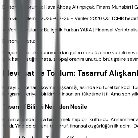
Editoryal Sorumlu: Hava Akbaş Altınpıçak, Finans Muhabiri 
Son Güncelleme: 2026-07-26 - Veriler 2026 Q3 TCMB hedefleri
✔ Veri Doğrulama: Bu içerik Furkan YAKA | Finansal Veri Anali
Editörün Notu:
Geçen yıl bir okuyucumuzdan gelen soru üzerine vadeli mevdu
çok karşılaştığım hata, stopaj oranını unutup brüt gelire sevi
Mevduat ve Toplum: Tasarruf Alışkanl
Parayı bir kenara koyma alışkanlığı, aslında kültürel bir kod. 
karşısında eriyen birikimler insanları tüketime itti. Ama son y
Tasarruf Bilinci Nesilden Nesile
Benim ailemde para biriktirmek hep bir 'kültürdü. Annem her 
farklı. Yine de düzenli tasarruf, finansal özgürlüğün ilk adımı.