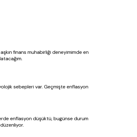
.
 aşkın finans muhabirliği deneyimimde en
nlatacağım.
syolojik sebepleri var. Geçmişte enflasyon
emlerde enflasyon düşüktü, bugünse durum
 düzenliyor.