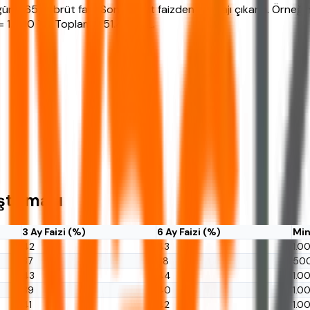
ün/365) = brüt faiz. Sonra brüt faizden stopajı çıkarın. Örneği
= 1.490 TL. Toplam = 51.490 TL.
ştırması
3 Ay Faizi (%)
6 Ay Faizi (%)
Min
42
43
1.0
37
38
50
43
44
1.0
39
40
1.0
41
42
1.0