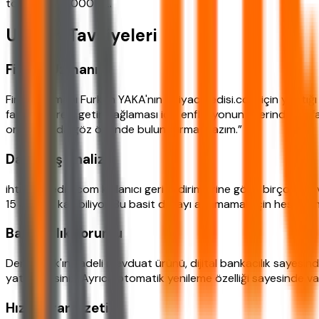
toplam: 349.000 TL.
Uzman Tavsiyeleri
Finans Uzmanı
Finans uzmanı Furkan YAKA'nın ihtiyackredisi.com için yaptığ
faizlerinin reel getiri sağlaması için enflasyonun üzerinde bir f
oranlarını da göz önünde bulundurması lazım.”
Davranış Analizi
ihtiyackredisi.com kullanıcı geri bildirimlerine göre, birçok 
15 altında kalabiliyor. Bu basit detayı atlamamak için hesapl
Bankacılık Yorumu
Denizbank'ın vadeli mevduat ürünü, dijital bankacılık sayesin
yatırabilirsiniz. Ayrıca otomatik yenileme özelliği sayesinde
Hızlı Karar Özeti