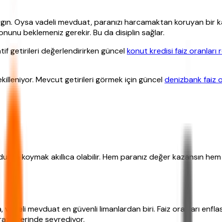
ygın. Oysa vadeli mevduat, paranızı harcamaktan koruyan bir ka
unu beklemeniz gerekir. Bu da disiplin sağlar.
tif getirileri değerlendirirken güncel
konut kredisi faiz oranları 
ekilleniyor. Mevcut getirileri görmek için güncel
denizbank faiz o
uata koymak akıllıca olabilir. Hem paranız değer kazansın hem d
eli mevduat en güvenli limanlardan biri. Faiz oranları enflasyo
iraz üzerinde seyrediyor.