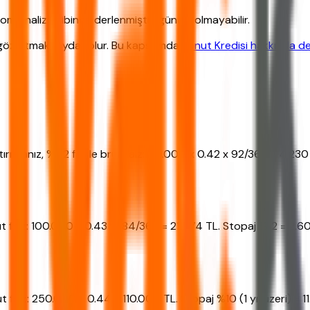
m analiz ekibince derlenmiştir, güncel olmayabilir.
 göz atmak faydalı olur. Bu kapsamda
Konut Kredisi hakkında deta
ırsanız, %42 faizle brüt faiz: 40.000 x 0.42 x 92/365 = 4.230 
üt faiz: 100.000 x 0.43 x 184/365 = 21.674 TL. Stopaj %12 = 2.6
üt faiz: 250.000 x 0.44 = 110.000 TL. Stopaj %10 (1 yıl üzeri) =