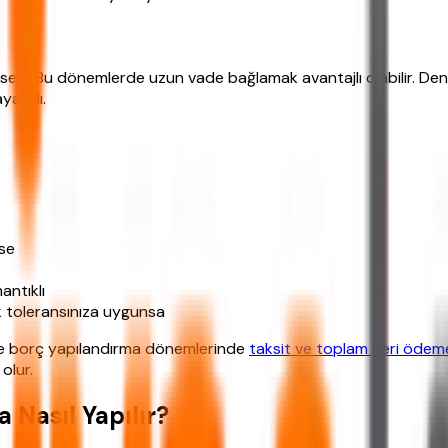
selir. Bu dönemlerde uzun vade bağlamak avantajlı olabilir. Deni
ayandı.
fse
ntıklı
isk toleransınıza uygunsa
kle borç yapılandırma dönemlerinde
taksit ve toplam geri ödem
olur.
Nasıl Yapılır?