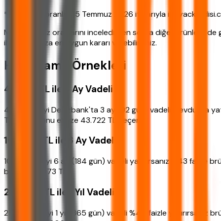
*Tablodaki oranlar 15 Temmuz 2026 itibarıyla ihtiyackredisi.co
Mevduat faiz oranlarını inceledikten sonra diğer ürünlere de
ihtiyaçlarınıza en uygun kararı verebilirsiniz.
Hesaplama Örnekleri
40.000 TL ile 3 Ay Vadeli
40.000 TL'yi Denizbank'ta 3 ay (92 gün) vadeli mevduata yatır
TL. Vade sonu elinize 43.722 TL geçer.
100.000 TL ile 6 Ay Vadeli
100.000 TL'yi 6 ay (184 gün) vadeli yatırırsanız %43 faizle br
bakiye: 119.073 TL.
250.000 TL ile 1 Yıl Vadeli
250.000 TL'yi 1 yıl (365 gün) vadeli %44 faizle yatırırsanız br