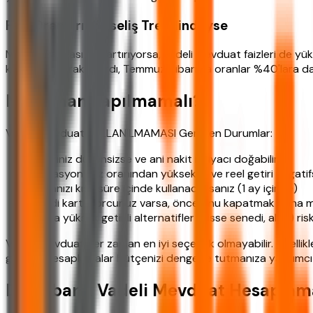
Faiz Oranları Yükseliş Trendindeyse
Merkez Bankası faiz artırıyorsa, vadeli mevduat faizleri de yük
kademeli olarak artırdı, Temmuz itibarıyla oranlar %40'lara d
Ne Zaman Yapılmamalı?
Vadeli Mevduat KULLANILMAMASI Gereken Durumlar:
Geliriniz düzensizse ve ani nakit ihtiyacı doğabilirse
Enflasyon faiz oranından yüksekse ve reel getiri negati
Paranızı kısa süre içinde kullanacaksanız (1 ay içinde)
Kredi kartı borcunuz varsa, önce onu kapatmak daha ma
Daha yüksek getirili alternatifler (hisse senedi, altın) r
Vadeli mevduat her zaman en iyi seçenek olmayabilir. Özelli
gelir. Bu hesaplamalar bütçenizi dengede tutmanıza yardımcı 
Denizbank Vadeli Mevduat Hesaplama 