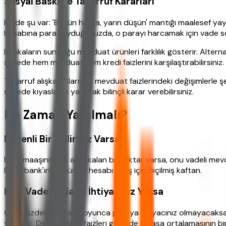
Sosyal Baskı ve Tasarruf Kararları
Bir de şu var: 'Bugün harca, yarın düşün' mantığı maalesef ya
hesabına para koyduğunuzda, o parayı harcamak için vade son
Bankaların sunduğu mevduat ürünleri farklılık gösterir. Alterna
sayede hem mevduat hem kredi faizlerini karşılaştırabilirsiniz.
Tasarruf alışkanlıklarımız, mevduat faizlerindeki değişimlerle ş
sayede kıyaslama yaparak bilinçli karar verebilirsiniz.
Ne Zaman Yapılmalı?
Düzenli Bir Geliriniz Varsa
Eğer maaşınızdan arta kalan bir miktar varsa, onu vadeli mevd
Denizbank'ın 32 günlük hesabı bu iş için biçilmiş kaftan.
Kısa Vadede Nakit İhtiyacınız Yoksa
Önümüzdeki 3-6 ay boyunca paraya ihtiyacınız olmayacaksa, vad
yakındır. Denizbank'ın faizleri genelde piyasa ortalamasının b