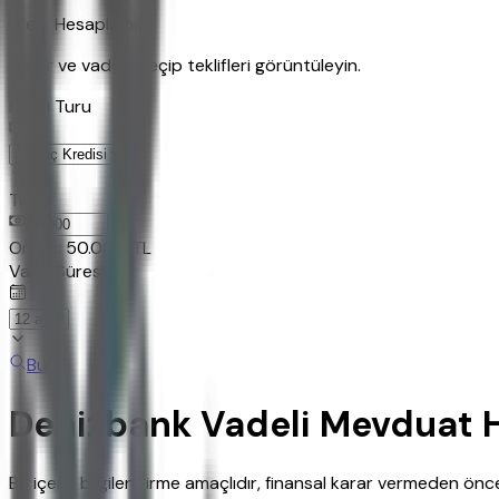
Kredi Hesaplama
Tutar ve vadeyi seçip teklifleri görüntüleyin.
Kredi Turu
Tutar
TL
Ornek:
50.000
TL
Vade Süresi
Bul
Denizbank Vadeli Mevduat 
Bu içerik bilgilendirme amaçlıdır, finansal karar vermeden ö