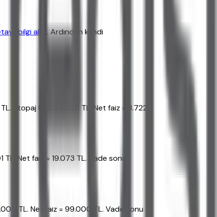
ylı bilgi alın
. Ardından kendi
TL. Stopaj (%12) = 508 TL. Net faiz = 3.722
01 TL. Net faiz = 19.073 TL. Vade sonu
 11.000 TL. Net faiz = 99.000 TL. Vade sonu