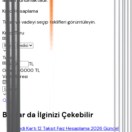
amaçlı sunulmaktadır.
Kredi Hesaplama
Tutar ve vadeyi seçip teklifleri görüntüleyin.
Kredi Turu
Tutar
TL
Ornek:
50.000
TL
Vade Süresi
Bul
Bunlar da İlginizi Çekebilir
Kredi Kartı 12 Taksit Faiz Hesaplama 2026 Güncel