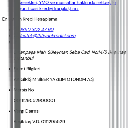
seçenekleri, YMO ve masraflar hakkında rehber. En
uygun ticari krediyi karşılaştırın.
En Uygun Kredi Hesaplama
0850 302 47 90
destek@ihtiyackredisi.com
Sinanpaşa Mah. Süleyman Seba Cad. No:14/5 Beşiktaş
/ İstanbul
Şirket Bilgileri
AK GİRİŞİM SİBER YAZILIM OTONOM A.Ş.
Mersis No
0011129552900001
Vergi Dairesi
Beşiktaş V.D. 0111295529