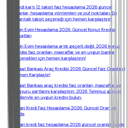
Kredi kartı 12 taksit faiz hesaplama 2026 güncel
oranlar, hesaplama yöntemleri ve püf noktaları. En
avantajlı taksit seçeneği için hemen karşılaştırın.
Emin Evim Hesaplama 2026: Güncel Konut Kredisi
Fırsatları
Emin Evim hesaplama artık geçerli değil. 2026 konut
kredisi faiz oranları, masraflar ve en uygun banka
seçenekleri için hemen karşılaştırın!
Ziraat Bankası Araç Kredisi 2026 Güncel Faiz Oranları |
Hemen Karşılaştır!
Ziraat Bankası araç kredisi faiz oranları, masraflar ve
başvuru şartlarını karşılaştırın. 2026 Temmuz güncel
verileriyle en uygun krediyi bulun.
Ticari Kredi Faiz Hesaplama 2026: Güncel Oran ve
Vade
Ticari kredi faiz hesaplama 2026 güncel oranları, vade