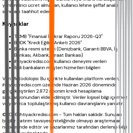
yönlendirici ücret almadan, kullanıcı lehine şeffaf analiz
sunmayı taahhüt eder.
Kaynaklar
TCMB "Finansal İstikrar Raporu 2026-Q3"
BDDK "Kredi Eğilim Anketi 2026"
Banka resmi siteleri (Denizbank, Garanti BBVA, İş
Bankası, Akbank, Ziraat Bankası)
ihtiyackredisi.com kullanıcı deneyimi verileri
İlgili bankaların müşteri hizmetleri bilgileri
Veri Metodolojisi: Bu içerikte kullanılan platform verileri,
ihtiyackredisi.com üzerinde Haziran 2026 döneminde
gerçekleştirilen 2.872 anonim kredi hesaplama
simülasyonundan elde edilmiştir. Veriler kişisel bilgi içermez
ve yalnızca toplulaştırılmış kullanıcı davranışlarını yansıtır.
©2026 ihtiyackredisi.com - Tüm hakları saklıdır. Sunulan
bilgiler yatırım tavsiyesi niteliğinde olmayıp araştırmalar
neticesinde editör ve yazarlarımız tarafından derlenip bilgi