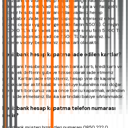
Denizbank'ta vadeli hesap kapatmak için vade sonunu
beklemeniz önerilir. Vade sonunda ana para ve faiz geliri
vadesiz hesaba aktarılır, ardından vadesiz hesap
kapatılabilir. Vade bitmeden kapatmak isterseniz erken
bozma cezası uygulanır (genellikle faizin %50'si). Örneğin
100.000 TL'lik bir vadeli hesapta vade sonu faizi 5.000 TL
ise, erken bozmada sadece 2.500 TL faiz alırsınız. Bu
nedenle vadeyi beklemeniz daha karlı olacaktır.
Denizbank hesap kapatma iade edilen kartlar?
Denizbank hesabınızı kapatırken banka kartı, kredi kartı ve
varsa çek defterini şubeye fiziksel olarak iade etmeniz
gerekir. Kartları iade etmezseniz, hesap yine de kapanır
ancak kartlar aktif kalabilir ve kötüye kullanılma riski doğar.
Kredi kartı borcunuz varsa önce borcu kapatmalı, ardından
kartı iade etmelisiniz. Banka kartındaki bakiye sıfırlanmalıdır.
Denizbank hesap kapatma telefon numarası
nedir?
Denizbank müşteri hizmetleri numarası 0850 222 0