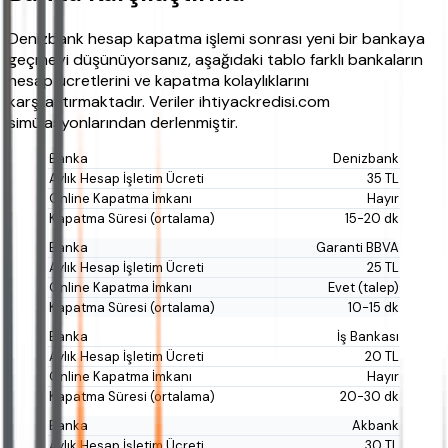
Denizbank hesap kapatma işlemi sonrası yeni bir bankaya
geçmeyi düşünüyorsanız, aşağıdaki tablo farklı bankaların
hesap ücretlerini ve kapatma kolaylıklarını
karşılaştırmaktadır. Veriler ihtiyackredisi.com
simülasyonlarından derlenmiştir.
Denizbank
35 TL
Hayır
15-20 dk
Garanti BBVA
25 TL
Evet (talep)
10-15 dk
İş Bankası
20 TL
Hayır
20-30 dk
Akbank
30 TL