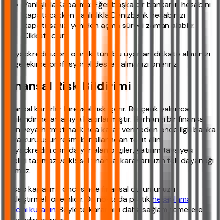
Yanlışlıkla Kapatma: Eğer başka bir bankanın hesabını
kapatacakken yanlışlıkla Denizbank hesabınızı
kapatırsanız, yeniden açma süreci zaman alabilir.
Dikkatli olun.
İhtiyackredisi.com olarak, tüm bu uyarıları dikkate almanızı
ve gerekirse profesyonel destek almanızı öneririz.
Finansal Risk Bildirimi
Finansal kararlar bireysel risk içerir. Bu içerik yalnızca
bilgilendirme amacıyla hazırlanmıştır. Herhangi bir finansal
ürün veya hizmet hakkında karar vermeden önce ilgili banka
veya kuruluşun resmi kanallarından teyit alın.
ihtiyackredisi.com'da yer alan bilgiler, yatırım tavsiyesi
niteliği taşımaz ve kişisel finansal kararlarınızın tek dayanağı
olamaz.
Hesap kapatma öncesinde finansal durumunuzu
netleştirmek önemlidir. Bu noktada pratik
hesaplama
aracını kullanın
. Böylece kararınızı daha sağlam temellere
dayandırabilirsiniz.