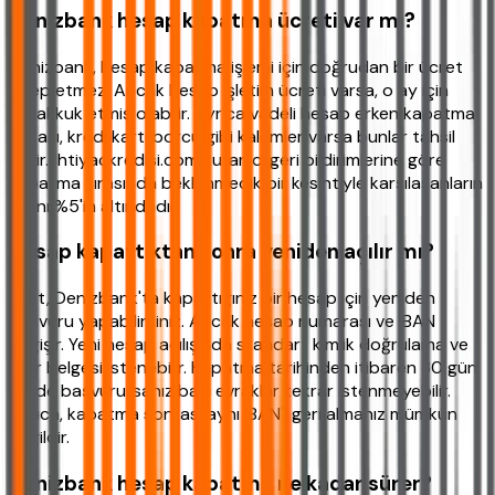
Denizbank hesap kapatma ücreti var mı?
Denizbank, hesap kapatma işlemi için doğrudan bir ücret
talep etmez. Ancak hesap işletim ücreti varsa, o ay için
tahakkuk etmiş olabilir. Ayrıca vadeli hesap erken kapatma
cezası, kredi kartı borcu gibi kalemler varsa bunlar tahsil
edilir. İhtiyackredisi.com kullanıcı geri bildirimlerine göre
kapatma sırasında beklenmedik bir kesintiyle karşılaşanların
oranı %5'in altındadır.
Hesap kapattıktan sonra yeniden açılır mı?
Evet, Denizbank'ta kapattığınız bir hesap için yeniden
başvuru yapabilirsiniz. Ancak hesap numarası ve IBAN
değişir. Yeni hesap açılışında standart kimlik doğrulama ve
gelir belgesi istenebilir. Kapatma tarihinden itibaren 30 gün
içinde başvurursanız bazı evraklar tekrar istenmeyebilir.
Ayrıca, kapatma sonrası aynı IBAN'ı geri almanız mümkün
değildir.
Denizbank hesap kapatma ne kadar sürer?