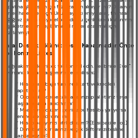
bankaya geçmek size yılda en az 200 TL kazandıracak mı?
Kapatma işlemi sizin için fazla zaman almıyor mu? O zaman
hemen harekete geçin. Unutmayın ki en iyi karar, finansal
sağlığınız için en rasyonel olanıdır. Bu içerik, kredi kullanımını
teşvik etmek için değil; finansal riskleri azaltmak için
hazırlanmıştır.
Karar Destek Bölümü: Hesap Kapatmadan Önce
Son Kontrol Listesi
Aşağıdaki maddeleri tek tek kontrol edin. Her birine "Evet"
diyorsanız, kapatma işlemine geçebilirsiniz:
✓ Hesabınıza bağlı tüm kredi kartı ve kredileri
kapattınız mı?
✓ Otomatik ödeme talimatlarınızı iptal ettiniz veya
başka hesaba taşıdınız mı?
✓ Maaş veya düzenli geliriniz bu hesaba yatıyorsa
yeni hesap bildirdiniz mi?
✓ Hesap bakiyenizi sıfırladınız mı? (Eksi bakiye yok)
✓ Denizbank kartlarınızı ve çek defterinizi teslime
hazırladınız mı?