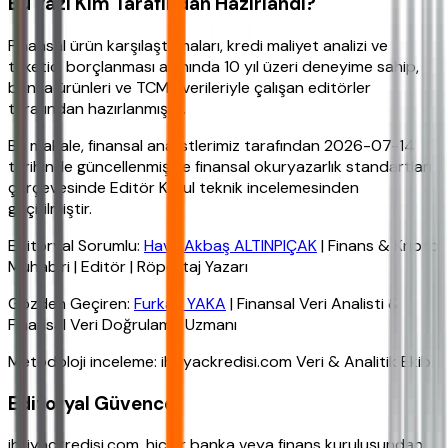
Bu Yazı Kim Tarafından Hazırlandı?
Finansal ürün karşılaştırmaları, kredi maliyet analizi ve
tüketici borçlanması alanında 10 yıl üzeri deneyime sahip,
banka ürünleri ve TCMB verileriyle çalışan editörler
tarafından hazırlanmıştır.
Bu makale, finansal analistlerimiz tarafından 2026-07-14
tarihinde güncellenmiş ve finansal okuryazarlık standartları
çerçevesinde Editör Kurul teknik incelemesinden
geçirilmiştir.
Editoryal Sorumlu:
Hava Akbaş ALTINPIÇAK
| Finans & Kripto
Muhabiri | Editör | Röportaj Yazarı
Gözden Geçiren:
Furkan YAKA
| Finansal Veri Analisti &
Finansal Veri Doğrulama Uzmanı
Metodoloji inceleme: ihtiyackredisi.com Veri & Analitik Ekibi
Editoryal Güvence
ihtiyackredisi.com, hiçbir banka veya finans kuruluşundan