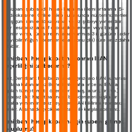
Denizbank şubesinde hesap kapatma işlemi ortalama 15-
20 dakika sürer. Online talep durumunda müşteri hizmetleri
1-2 iş günü içinde dönüş yapar ve sizi şubeye yönlendirir.
Eğer hesabınızda aktif otomatik ödemeler veya başka
işlemler varsa, tüm sürecin tamamlanması 3 iş gününe kadar
uzayabilir. Yoğun dönemlerde (ay sonu gibi) süre biraz daha
artabilir.
Denizbank hesap kapatma sonrası IBAN
geçerliliğini kaybeder mi?
Evet, Denizbank hesabınızı kapattığınızda o IBAN numarası
bir daha kullanılamaz. Bu nedenle daha önce bu IBAN'a
yapılan tüm otomatik ödemeler (maaş, fatura, kira vb.)
başarısız olur. Kapatma öncesi bu ödemeleri başka bir
hesaba yönlendirmeniz veya yeni IBAN bildirimi yapmanız
gerekir. Aksi halde gecikme cezaları ile karşılaşabilirsiniz.
Denizbank hesap kapatma için şubeye gitmek
zorunlu mu?