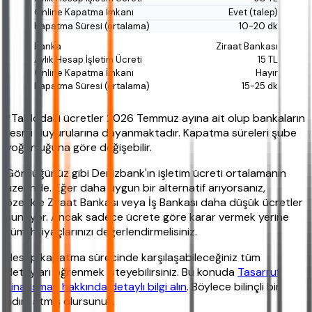
Evet (talep)
10-20 dk
Ziraat Bankası
15 TL
Hayır
15-25 dk
*Tablodaki ücretler 2026 Temmuz ayına ait olup bankaların
resmi duyurularına dayanmaktadır. Kapatma süreleri şube
yoğunluğuna göre değişebilir.
Gördüğünüz gibi Denizbank'ın işletim ücreti ortalamanın
üzerinde. Eğer daha uygun bir alternatif arıyorsanız,
özellikle Ziraat Bankası veya İş Bankası daha düşük ücretler
sunuyor. Ancak sadece ücrete göre karar vermek yerine
tüm ihtiyaçlarınızı değerlendirmelisiniz.
Hesap kapatma sürecinde karşılaşabileceğiniz tüm
detayları öğrenmek isteyebilirsiniz. Bu konuda
Tasarruf
Finansman hakkında detaylı bilgi alın
. Böylece bilinçli bir
adım atmış olursunuz.