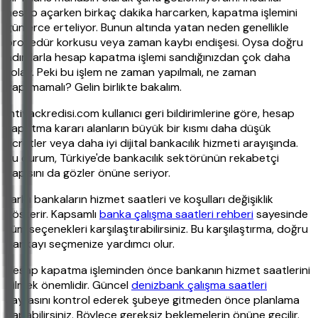
hesap açarken birkaç dakika harcarken, kapatma işlemini
günlerce erteliyor. Bunun altında yatan neden genellikle
prosedür korkusu veya zaman kaybı endişesi. Oysa doğru
adımlarla hesap kapatma işlemi sandığınızdan çok daha
kolay. Peki bu işlem ne zaman yapılmalı, ne zaman
yapılmamalı? Gelin birlikte bakalım.
İhtiyackredisi.com kullanıcı geri bildirimlerine göre, hesap
kapatma kararı alanların büyük bir kısmı daha düşük
ücretler veya daha iyi dijital bankacılık hizmeti arayışında.
Bu durum, Türkiye'de bankacılık sektörünün rekabetçi
yapısını da gözler önüne seriyor.
Farklı bankaların hizmet saatleri ve koşulları değişiklik
gösterir. Kapsamlı
banka çalışma saatleri rehberi
sayesinde
tüm seçenekleri karşılaştırabilirsiniz. Bu karşılaştırma, doğru
bankayı seçmenize yardımcı olur.
Hesap kapatma işleminden önce bankanın hizmet saatlerini
bilmek önemlidir. Güncel
denizbank çalışma saatleri
sayfasını kontrol ederek şubeye gitmeden önce planlama
yapabilirsiniz. Böylece gereksiz beklemelerin önüne geçilir.