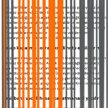
Evet, Denizbank hesap kapatma işlemi için şubeye bizzat
gitmeniz gerekiyor. Online bankacılık veya mobil uygulama
üzerinden doğrudan kapatma mümkün değil. Ancak müşteri
hizmetlerini arayarak talep oluşturabilir ve en yakın şubeye
yönlendirilebilirsiniz. Yurt dışındaysanız, Türkiye Cumhuriyeti
konsoloslukları veya noter aracılığıyla vekaletname
düzenleyerek bir yakınınızı yetkilendirebilirsiniz.
Hesap kapatma sonrası kredi notu etkilenir mi?
Denizbank hesap kapatma işleminin kredi notuna doğrudan
olumsuz bir etkisi yoktur. Ancak hesaba bağlı kredi kartı
veya krediniz varsa, bunların kapatılması kredi notunda
küçük düşüşlere neden olabilir (örneğin kredi kullanım oranı
değişir, hesap yaşı kısalır). Bu düşüş genellikle 10-20 puan
civarındadır ve birkaç ay içinde toparlanır. Kredi notunuzu
korumak için diğer hesaplarınızı aktif tutun.
Denizbank vadeli hesap kapatma nasıl yapılır?