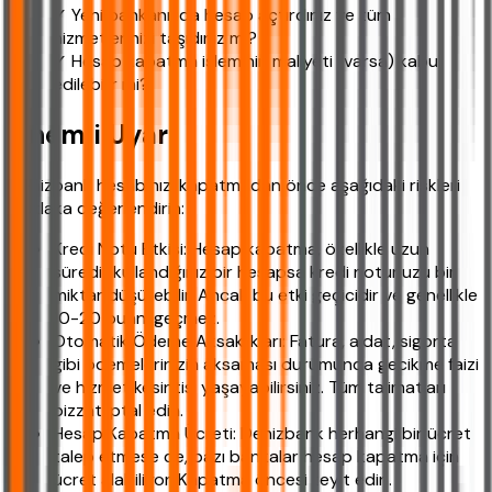
✓ Yeni bankanızda hesap açtırdınız ve tüm
hizmetlerinizi taşıdınız mı?
✓ Hesap kapatma işleminin maliyeti (varsa) kabul
edilebilir mi?
Önemli Uyarı
Denizbank hesabınızı kapatmadan önce aşağıdaki riskleri
mutlaka değerlendirin:
Kredi Notu Etkisi: Hesap kapatma, özellikle uzun
süredir kullandığınız bir hesapsa kredi notunuzu bir
miktar düşürebilir. Ancak bu etki geçicidir ve genellikle
10-20 puanı geçmez.
Otomatik Ödeme Aksaklıkları: Fatura, aidat, sigorta
gibi ödemelerinizin aksaması durumunda gecikme faizi
ve hizmet kesintisi yaşayabilirsiniz. Tüm talimatları
bizzat iptal edin.
Hesap Kapatma Ücreti: Denizbank herhangi bir ücret
talep etmese de, bazı bankalar hesap kapatma için
ücret alabiliyor. Kapatma öncesi teyit edin.