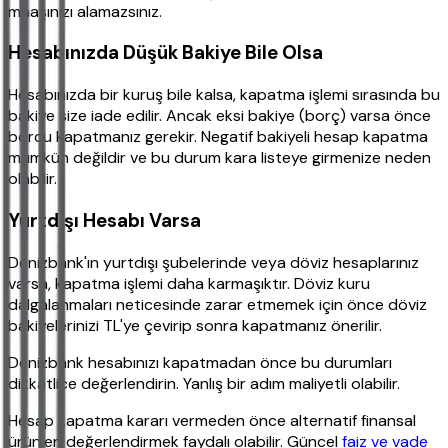
maaşınızı alamazsınız.
Hesabınızda Düşük Bakiye Bile Olsa
Hesabınızda bir kuruş bile kalsa, kapatma işlemi sırasında bu
bakiye size iade edilir. Ancak eksi bakiye (borç) varsa önce
borcu kapatmanız gerekir. Negatif bakiyeli hesap kapatma
mümkün değildir ve bu durum kara listeye girmenize neden
olabilir.
Yurtdışı Hesabı Varsa
Denizbank'ın yurtdışı şubelerinde veya döviz hesaplarınız
varsa, kapatma işlemi daha karmaşıktır. Döviz kuru
dalgalanmaları neticesinde zarar etmemek için önce döviz
bakiyelerinizi TL'ye çevirip sonra kapatmanız önerilir.
Denizbank hesabınızı kapatmadan önce bu durumları
dikkatlice değerlendirin. Yanlış bir adım maliyetli olabilir.
Hesap kapatma kararı vermeden önce alternatif finansal
ürünleri değerlendirmek faydalı olabilir. Güncel
faiz ve vade