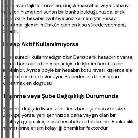
Daha avantajlı faiz oranları, düşük masraflar veya daha iyi
müşteri hizmetleri sunan bir banka bulduğunuzda, artık
Denizbank hesabınıza ihtiyacınız kalmamıştır. Hesap
kapatma işlemini mümkün olan en kısa sürede yapmanız
önerilir.
Hesap Aktif Kullanılmıyorsa
Uzun süredir kullanmadığınız bir Denizbank hesabınız varsa,
bilin ki bankalar atıl hesaplar için de işletim ücreti talep
edebiliyor. Ayrıca böyle bir hesabın kötü niyetli kişilerce ele
geçirilme riski de bulunuyor. Bu nedenle atıl hesapları
kapatmak en doğrusu.
Taşınma veya Şube Değişikliği Durumunda
Şehrinizi değiştirdiyseniz ve Denizbank şubesi artık size
uzak geliyorsa, yeni şehrinizde daha yaygın olan bir
bankaya geçmek için eski hesabı kapatabilirsiniz. Bankacılık
hizmetlerine erişim kolaylığı önemli bir faktördür.