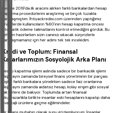
Ben de 2019'da ilk aracımı alırken farklı bankalardan hesap
kapatma prosedürlerini araştırmış ve birçok tuzakla
karşılaşmıştım. İhtiyackredisi.com üzerinden yaptığımız
analizlerde kullanıcıların %60'ının hesap kapatma öncesi
otomatik ödeme talimatlarını kontrol etmediğini gördük. Bu
rehberi hazırlarken sizin canınızı sıkacak sürprizlerle
karşılaşmamanız için her adımı tek tek inceledim.
Kredi ve Toplum: Finansal
Kararlarımızın Sosyolojik Arka Planı
Hesap kapatma işlemi aslında sadece bir bankacılık işlemi
değil; aynı zamanda bireysel finans yönetiminin bir parçası.
Kişiler farklı bankalara yönelirken sadece faiz oranlarına
değil, aynı zamanda aidatsız hesap, kolay erişim gibi sosyal
faktörlere de bakıyor. Toplumda artan finansal
okuryazarlıkla birlikte insanlar eski hesaplarını kapatıp daha
avantajlı ürünlere geçme eğilimindeler.
Bir finans muhabiri olarak şunu gözlemliyorum: İnsanlar