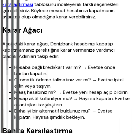
karşılaştırması
tablosunu inceleyerek farklı seçenekleri
görebilirsiniz. Böylece mevcut hesabınızı kapatmanın
avantajlı olup olmadığına karar verebilirsiniz.
Karar Ağacı
Aşağıdaki karar ağacı, Denizbank hesabınızı kapatıp
kapatmamanız gerektiğine karar vermenize yardımcı
olacak. Adımları takip edin:
Hesaba bağlı kredi/kart var mı? → Evetse önce
bunları kapatın.
Otomatik ödeme talimatınız var mı? → Evetse iptal
edin veya taşıyın.
Maaş hesabınız mı? → Evetse yeni hesap açıp bildirin.
Hesap aktif kullanılıyor mu? → Hayırsa kapatın. Evetse
avantajları karşılaştırın.
Daha iyi bir alternatif buldunuz mu? → Evetse
kapatın. Hayırsa şimdilik bekleyin.
Banka Karşılaştırma