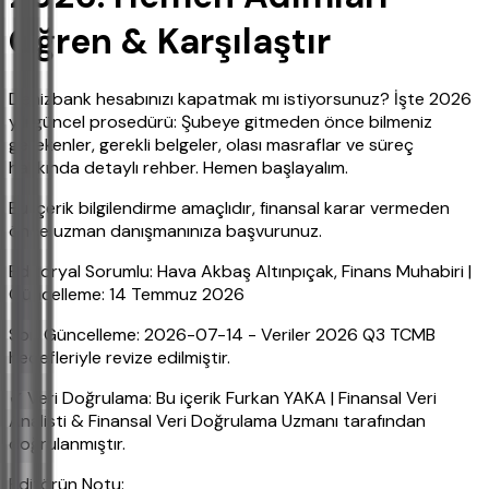
Öğren & Karşılaştır
Denizbank hesabınızı kapatmak mı istiyorsunuz? İşte 2026
yılı güncel prosedürü: Şubeye gitmeden önce bilmeniz
gerekenler, gerekli belgeler, olası masraflar ve süreç
hakkında detaylı rehber. Hemen başlayalım.
Bu içerik bilgilendirme amaçlıdır, finansal karar vermeden
önce uzman danışmanınıza başvurunuz.
Editoryal Sorumlu: Hava Akbaş Altınpıçak, Finans Muhabiri |
Güncelleme: 14 Temmuz 2026
Son Güncelleme: 2026-07-14 - Veriler 2026 Q3 TCMB
hedefleriyle revize edilmiştir.
✔ Veri Doğrulama: Bu içerik Furkan YAKA | Finansal Veri
Analisti & Finansal Veri Doğrulama Uzmanı tarafından
doğrulanmıştır.
Editörün Notu: