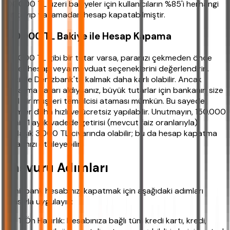
100.000 TL üzeri bakiyeler için kullanıcıların %85'i herhangi
bir kayıp yaşamadan hesap kapatabilmiştir.
150.000 TL Bakiye ile Hesap Kapama
150.000 TL gibi bir tutar varsa, paranızı çekmeden önce
vadeli hesap veya mevduat seçeneklerini değerlendirin.
Belki de Denizbank'ta kalmak daha karlı olabilir. Ancak
kapatma kararı aldıysanız, büyük tutarlar için bankanın size
özel bir müşteri temsilcisi ataması mümkün. Bu sayede
işlemler daha hızlı ve ücretsiz yapılabilir. Unutmayın, 150.000
TL'nin 1 aylık vadede getirisi (mevcut faiz oranlarıyla)
yaklaşık 3.000 TL civarında olabilir; bu da hesap kapatma
kararınızı etkileyebilir.
Başvuru Adımları
Denizbank hesabınızı kapatmak için aşağıdaki adımları
sırasıyla uygulayın:
Ön Hazırlık: Hesabınıza bağlı tüm kredi kartı, kredi,