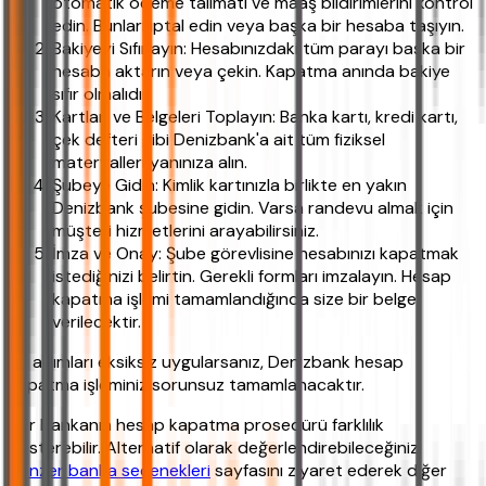
otomatik ödeme talimatı ve maaş bildirimlerini kontrol
edin. Bunları iptal edin veya başka bir hesaba taşıyın.
Bakiyeyi Sıfırlayın: Hesabınızdaki tüm parayı başka bir
hesaba aktarın veya çekin. Kapatma anında bakiye
sıfır olmalıdır.
Kartları ve Belgeleri Toplayın: Banka kartı, kredi kartı,
çek defteri gibi Denizbank'a ait tüm fiziksel
materyalleri yanınıza alın.
Şubeye Gidin: Kimlik kartınızla birlikte en yakın
Denizbank şubesine gidin. Varsa randevu almak için
müşteri hizmetlerini arayabilirsiniz.
İmza ve Onay: Şube görevlisine hesabınızı kapatmak
istediğinizi belirtin. Gerekli formları imzalayın. Hesap
kapatma işlemi tamamlandığında size bir belge
verilecektir.
Bu adımları eksiksiz uygularsanız, Denizbank hesap
kapatma işleminiz sorunsuz tamamlanacaktır.
Her bankanın hesap kapatma prosedürü farklılık
gösterebilir. Alternatif olarak değerlendirebileceğiniz
benzer banka seçenekleri
sayfasını ziyaret ederek diğer