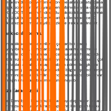
İhtiyackredisi.com verilerine göre, hesabını kapatıp daha
düşük ücretli bir bankaya geçen kullanıcılar yılda ortalama
200-400 TL tasarruf ediyor. Bu psikolojik bariyeri aşmak
için küçük bir motivasyon: Kapatma işlemi sadece 20
dakikanızı alır ama size yıllık yüzlerce lira kazandırabilir.
Bankacılık Yorumu
Bankacılık sektöründe yıllardır çalışan biri olarak
söyleyebilirim ki, Denizbank hesap kapatma işleminde
genellikle sorun yaşanmaz. Ancak kurumsal hesaplarda
yetkili imza sirküleri istenir. Bireysel hesaplarda ise en çok
karşılaşılan aksaklık, hesap sahibinin adres değişikliğini
bildirmemiş olmasıdır. Güncel adres bilginizi şubede teyit
ettirmeniz işlemi hızlandırır. Ayrıca, hesabınızda bloke varsa
(örneğin icra) kapatma mümkün olmayabilir.
Hızlı Karar Özeti
Eğer Denizbank hesabınızı kapatmayı düşünüyor ancak
kararsızsanız, şu sorulara cevap verin: Hesaptan başka