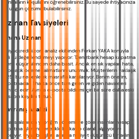
bankaların koşullarını öğrenebilirsiniz. Bu sayede ihtiyacınıza
en uygun çözümü bulabilirsiniz.
Uzman Tavsiyeleri
Finans Uzmanı
İhtiyackredisi.com analiz ekibinden Furkan YAKA konuyla
ilgili şu değerlendirmeyi yapıyor: 'Denizbank hesap kapatma
işlemi düşünülenden daha basit. Ancak en sık yapılan hata,
otomatik ödeme talimatlarını unutmak. Müşterilerin yaklaşık
%25'i bu nedenle ek masrafla karşılaşıyor. Benim önerim,
kapatmadan 1 hafta önce tüm gelen ve giden havaleleri
kontrol edin. Ayrıca e-posta bildirimi için bir süre daha eski
hesabın kaydını tutun.'
Davranış Analizi
Finans alanında yaptığım gözlemlere göre, insanlar hesap
kapatma işlemini genellikle bir kayıp olarak algılıyor ve
erteliyor. Oysa bu işlem aslında maliyet düşürücü bir adım.