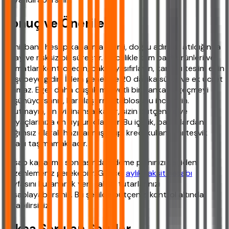
Sonuç ve Öneriler
Denizbank hesap kapatma işlemi, doğru adımlar atıldığında
kolay ve risksiz bir süreçtir. Öncelikle tüm bağlı ürünleri ve
talimatları kontrol edin, bakiyeyi sıfırlayın, kartları teslim edin
ve şubeye gidin. İşlem genellikle 20 dakika sürer ve ek ücret
alınmaz. Eğer daha düşük maliyetli bir bankaya geçmeyi
düşünüyorsanız, karşılaştırma tablosunu inceleyin.
Unutmayın, en iyi finansal karar, sizin bütçenize ve
ihtiyaçlarınıza en uygun olanıdır. Bu içerik, bankalardan
bağımsız olarak hazırlanmış olup, kredi kullanımını teşvik
amacı taşımamaktadır.
Hesap kapatma sonrasında ödeme planınızı yeniden
düzenlemeniz gerekebilir. Güncel
aylık taksit hesabı
sayfasını kullanarak yeni taksit tutarlarınızı
hesaplayabilirsiniz. Bu şekilde bütçenizi kontrol altında
tutabilirsiniz.
Sıkça Sorulan Sorular