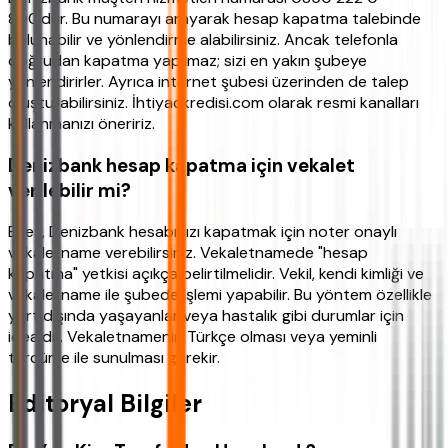
800'dür. Bu numarayı arayarak hesap kapatma talebinde
bulunabilir ve yönlendirme alabilirsiniz. Ancak telefonla
doğrudan kapatma yapılmaz; sizi en yakın şubeye
yönlendirirler. Ayrıca internet şubesi üzerinden de talep
oluşturabilirsiniz. İhtiyackredisi.com olarak resmi kanalları
kullanmanızı öneririz.
Denizbank hesap kapatma için vekalet
verilebilir mi?
Evet, Denizbank hesabınızı kapatmak için noter onaylı
vekaletname verebilirsiniz. Vekaletnamede "hesap
kapatma" yetkisi açıkça belirtilmelidir. Vekil, kendi kimliği ve
vekaletname ile şubede işlemi yapabilir. Bu yöntem özellikle
yurt dışında yaşayanlar veya hastalık gibi durumlar için
idealdir. Vekaletnamenin Türkçe olması veya yeminli
tercüme ile sunulması gerekir.
Editoryal Bilgiler