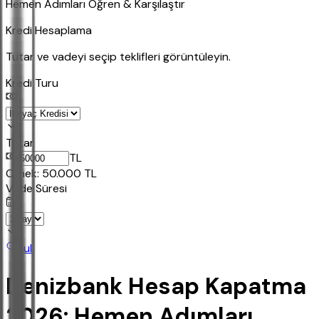
Hemen Adımları Öğren & Karşılaştır
Kredi Hesaplama
Tutar ve vadeyi seçip teklifleri görüntüleyin.
Kredi Turu
Tutar
TL
Ornek:
50.000
TL
Vade Süresi
Bul
Denizbank Hesap Kapatma
2026: Hemen Adımları