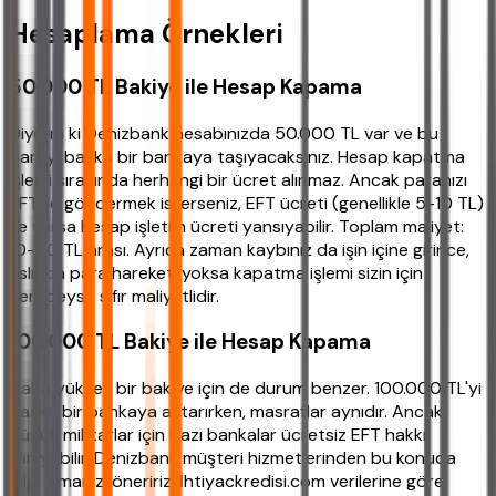
Hesaplama Örnekleri
50.000 TL Bakiye ile Hesap Kapama
Diyelim ki Denizbank hesabınızda 50.000 TL var ve bu
parayı başka bir bankaya taşıyacaksınız. Hesap kapatma
işlemi sırasında herhangi bir ücret alınmaz. Ancak paranızı
EFT ile göndermek isterseniz, EFT ücreti (genellikle 5-10 TL)
ve varsa hesap işletim ücreti yansıyabilir. Toplam maliyet:
10-50 TL arası. Ayrıca zaman kaybınız da işin içine girince,
aslında para hareketi yoksa kapatma işlemi sizin için
neredeyse sıfır maliyetlidir.
100.000 TL Bakiye ile Hesap Kapama
Daha yüksek bir bakiye için de durum benzer. 100.000 TL'yi
başka bir bankaya aktarırken, masraflar aynıdır. Ancak
büyük miktarlar için bazı bankalar ücretsiz EFT hakkı
tanıyabilir. Denizbank müşteri hizmetlerinden bu konuda
bilgi almanızı öneririz. İhtiyackredisi.com verilerine göre