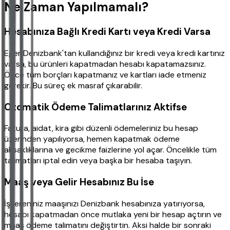
Ne Zaman Yapılmamalı?
Hesabınıza Bağlı Kredi Kartı veya Kredi Varsa
Eğer Denizbank'tan kullandığınız bir kredi veya kredi kartınız
varsa, bu ürünleri kapatmadan hesabı kapatamazsınız.
Önce tüm borçları kapatmanız ve kartları iade etmeniz
gerekir. Bu süreç ek masraf çıkarabilir.
Otomatik Ödeme Talimatlarınız Aktifse
Fatura, aidat, kira gibi düzenli ödemeleriniz bu hesap
üzerinden yapılıyorsa, hemen kapatmak ödeme
aksaklıklarına ve gecikme faizlerine yol açar. Öncelikle tüm
talimatları iptal edin veya başka bir hesaba taşıyın.
Maaş veya Gelir Hesabınız Bu İse
İşvereniniz maaşınızı Denizbank hesabınıza yatırıyorsa,
hesabı kapatmadan önce mutlaka yeni bir hesap açtırın ve
maaş ödeme talimatını değiştirtin. Aksi halde bir sonraki