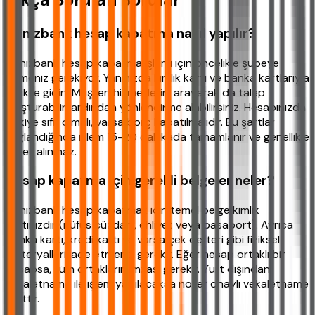
Denizbank hesap kapatma nasıl yapılır?
Denizbank hesap kapatma işlemi için öncelikle şubeye
gitmeniz gerekiyor. Yanınızda kimlik kartı ve banka kartlarıyla
birlikte gidin. Müşteri hizmetlerini arayarak da talep
oluşturabilir, ardından yönlendirme alabilirsiniz. Hesabınızda
bakiye sıfır olmalı, varsa borç kapatılmalıdır. Bu şartlar
sağlandığında işlem 15-20 dakikada tamamlanır ve genellikle
ücret alınmaz.
Hesap kapatma için gerekli belgeler neler?
Denizbank hesap kapatmak için temel belge kimlik
kartınızdır (nüfus cüzdanı, ehliyet veya pasaport). Ayrıca
banka kartı, kredi kartı ve varsa çek defteri gibi fiziksel
materyalleri iade etmeniz gerekir. Eğer hesap ortaklı bir
hesapsa, tüm ortakların imzası gerekir. Yurt dışından
vekaletname ile işlem yapılacaksa noter onaylı vekaletname
şarttır.