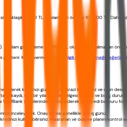
aksit yaklaşık 4.550 TL, toplam geri ödeme 109.200 TL. Daha u
. Toplam geri ödeme 282.600 TL oluyor. Kredi almadan önce iş
sini gösterir. Karar vermeden önce
ilgili diğer seçeneği değerlend
ne giderek kaydınızı güncelleyin. Arazi bilgileriniz ve ürün dese
 tapu kaydı, son bir yıla ait gelir belgesi (varsa) ve borç durum b
a VakıfBank şubelerinden birine giderek Çks Kredi başvuru fo
inizi inceleyecek. Onay süresi genellikle 3-5 iş günü.
dinizi kullanabilirsiniz. Masrafları ve ödeme planını kontrol ed