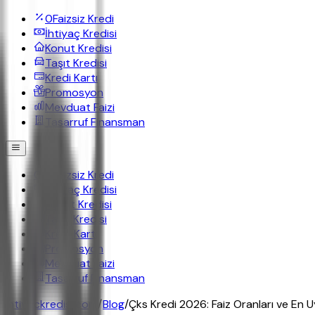
0
Faizsiz Kredi
İhtiyaç Kredisi
Konut Kredisi
Taşıt Kredisi
Kredi Kartı
Promosyon
Mevduat Faizi
Tasarruf Finansman
0
Faizsiz Kredi
İhtiyaç Kredisi
Konut Kredisi
Taşıt Kredisi
Kredi Kartı
Promosyon
Mevduat Faizi
Tasarruf Finansman
ihtiyackredisi.com
/
Blog
/
Çks Kredi 2026: Faiz Oranları ve En