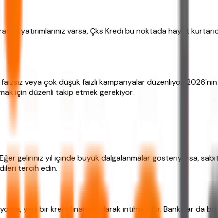
racak yatırımlarınız varsa, Çks Kredi bu noktada hayat kurtarıcı 
aizsiz veya çok düşük faizli kampanyalar düzenliyor. 2026'nın 
amak için düzenli takip etmek gerekiyor.
Eğer geliriniz yıl içinde büyük dalgalanmalar gösteriyorsa, sabi
ileri tercih edin.
gidiyorsa, yeni bir kredi finansal olarak intihar olur. Bankalar