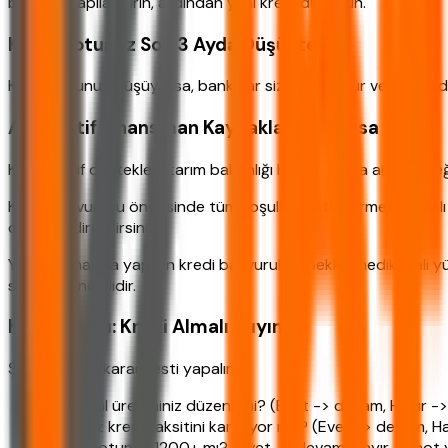
borçları yapılandırın, ardından yeni kredi düşünün.
Kredi Notunuz Son 3 Ayda Düşüşteyse
Kredi notunuz düşüyorsa, bankalar sizi riskli görür ve ya red
Alternatif Finansman Kaynaklarınız Varsa
Kooperatif destekleri, tarım bakanlığı hibeleri veya aile dest
Kredi başvurusu öncesinde tüm koşulları netleştirmek faydalı 
değerlendirebilirsiniz.
Yanlış zamanda yapılan kredi başvuruları, beklenmedik mali yük
seçmek önemlidir.
Karar Ağacı: Kredi Almalı mıyım?
Şimdi hızlı bir karar testi yapalım:
Tarımsal üretiminiz düzenli mi? (Evet -> devam, Hayır ->
Geliriniz kredi taksitini karşılıyor mu? (Evet -> devam, H
Kredi notunuz 1200+ mı? (Evet -> devam, Hayır -> not yü