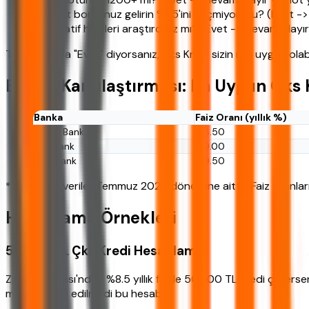
Mevcut borcunuz gelirin %35'ini geçmiyor mu? (Evet ->
Alternatif hibeleri araştırdınız mı? (Evet -> devam, Hayır
Tüm sorulara "Evet" diyorsanız, Çks Kredi sizin için uygun olabil
Banka Karşılaştırması: En Uygun Çks 
Banka
Faiz Oranı (yıllık %)
Ziraat Bankası
%8.50
Halkbank
%9.00
VakıfBank
%9.50
*Tablodaki veriler Temmuz 2026 dönemine aittir. Faiz oranları
Hesaplama Örnekleri
50.000 TL Çks Kredi Hesaplama
Ziraat Bankası'ndan %8.5 yıllık faizle 50.000 TL kredi çekers
masrafı dahil edilmedi bu hesaba.