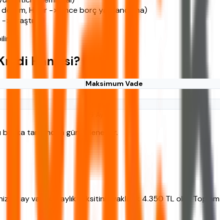
 devam, Hayır -> önce borç yapılandırma)
 -> araştırın)
ir.
Kredi Hangisi?
Maksimum Vade
60 Ay
48 Ay
36 Ay
 banka tarafından güncellenebilir.
eniz, 12 ay vadede aylık taksitiniz yaklaşık 4.350 TL olur. Topl