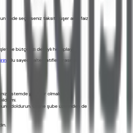
zun vade seçerseniz taksit düşer ama faiz
letme bütçenizi detaylı hesaplayın.
irin
. Bu sayede alternatifler arasında
niniz sistemde görünür olmalı.
ildirimi.
rmunu doldurun. Online şube üzerinden de
in.