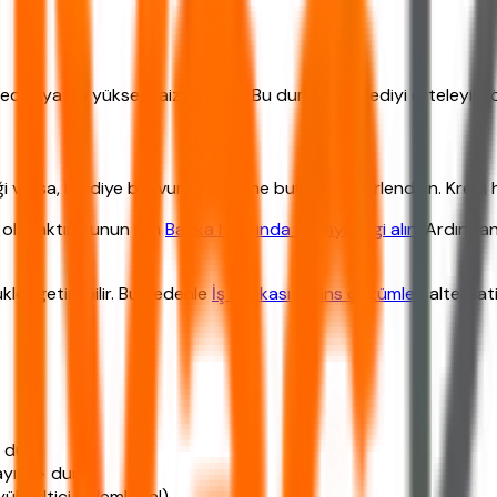
deder ya da yüksek faiz uygular. Bu durumda krediyi erteleyin, 
eği varsa, krediye başvurmak yerine bunları değerlendirin. Kred
olacaktır. Bunun için
Banka hakkında detaylı bilgi alın
. Ardında
ler getirebilir. Bu nedenle
İş Bankası finans çözümleri
alternati
 dur)
ayır -> dur)
kseltici önlemler al)