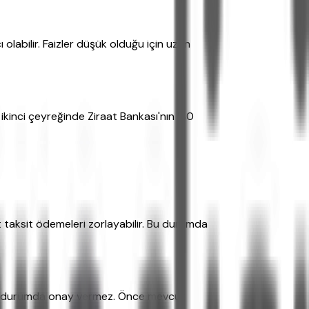
olabilir. Faizler düşük olduğu için uzun
ikinci çeyreğinde Ziraat Bankası'nın %0
t taksit ödemeleri zorlayabilir. Bu durumda
 da bu durumda onay vermez. Önce mevcut