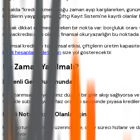
Kırsalda “kredi çekmek” çoğu zaman ayıp karşılanırken, günüm
kredilerin yaygınlaşması. Çiftçi Kayıt Sistemi'ne kayıtlı olanlar 
Ancak dikkat edilmesi gereken bir nokta var: borçluluk oranı. Çi
ihtiyackredisi.com olarak, finansal okuryazarlığın bu noktada
Tarımsal kredilerin toplumsal etkisi, çiftçilerin üretim kapasit
kredi hesaplama detayları
size yol gösterecektir.
Ne Zaman Yapılmalı?
Düzenli Gelir Durumunda
Eğer tarımsal faaliyetleriniz düzenli bir gelir akışı sağlıyorsa 
Özellikle sübvansiyonlu faiz oranları sayesinde piyasa krediler
Kredi Notu Yüksek Olanlar İçin
Kredi notunuz 1200'ün üzerindeyse, onay süreci hızlanır ve da
sunabiliyor.