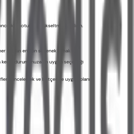
öncelikle notunuzu yükseltmeye çalışın.
i her zaman en son seçenek olmalı.
n kendi durumunuza en uygun seçeneği
flerini incelemek ve bütçenize uygun planı