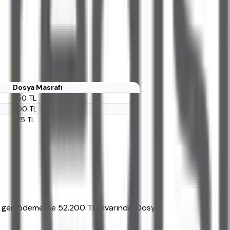
Dosya Masrafı
250 TL
300 TL
275 TL
am geri ödeme ise 52.200 TL civarında. Dosya