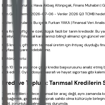
Editoryal Sorumlu: Hava Akbaş Altınpıçak, Finans Muhabiri 
Son Güncelleme: 2026-07-06 - Veriler 2026 Q3 TCMB hedefleri
✔ Veri Doğrulama: Bu içerik Furkan YAKA | Finansal Veri Anali
Çks Kredi, çiftçilere özel, düşük faizli bir tarım kredisidir. Bu
inceliyoruz. Finansal kararlarınızı bilinçli almanız için güncel ve
CKS kredisi, çiftçilerin tarımsal üretim için ihtiyaç duyduğu fi
sayfasını ziyaret edebilirsiniz.
Editörün Notu:
Son 10 yılda yüzlerce çiftçi kredisi başvurusunu analiz etmiş b
ardı ediyor. Oysa dosya masrafı ve hayat sigortası gibi kalemle
Kredi ve Toplum: Tarımsal Kredilerin 
Tarım kredileri sadece finansal bir araç değil, aynı zamanda kır
Bu bağımlılık, geleneksel toprak sahibi olma kültürüyle birleşin
değil, zorunluluk haline gelmiş durumda.