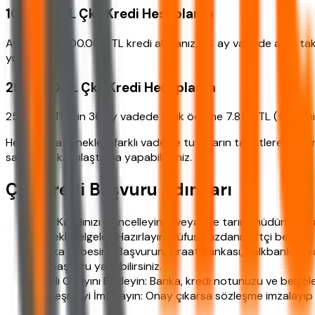
100.000 TL Çks Kredi Hesaplama
Aynı oranla 100.000 TL kredi alırsanız, 24 ay vadede aylık t
yükü artar.
250.000 TL Çks Kredi Hesaplama
250.000 TL için 36 ay vadede aylık ödeme 7.850 TL (tahmini)
Hesaplama örnekleri, farklı vade ve tutarların taksitlere etki
sağlıklı bir karşılaştırma yapabilirsiniz.
Çks Kredi Başvuru Adımları
ÇKS Kaydınızı Güncelleyin: İl veya ilçe tarım müdürlükleri
Gerekli Belgeleri Hazırlayın: Nüfus cüzdanı, çiftçi belgesi,
Banka Şubesine Başvurun: Ziraat Bankası, Halkbank vey
ön başvuru yapabilirsiniz.
Kredi Onayını Bekleyin: Banka, kredi notunuzu ve belgeler
Sözleşmeyi İmzalayın: Onay çıkarsa sözleşme imzalayıp kre