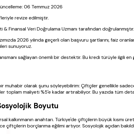
| Güncelleme: 06 Temmuz 2026
yle revize edilmiştir.
sti & Finansal Veri Doğrulama Uzmanı tarafından doğrulanmıştır
 yazımızda 2026 yılında geçerli olan başvuru şartlarını, faiz oran
rileri sunuyoruz.
nansmanı sağlayan önemli bir destektir. Bu kredi türüyle ilgili en
ir muhabir olarak şunu söyleyebilirim: Çiftçiler genellikle sade
r toplam maliyeti %5'e kadar artırabiliyor. Bu yazıda tüm detayl
Sosyolojik Boyutu
sal kalkınmanın anahtarı. Türkiye'de çiftçilerin büyük kısmı üret
ce çiftçilerin borçlanma eğilimi artıyor. Sosyolojik açıdan bakıl