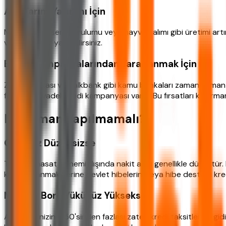
Acil Tarım Yatırımı İçin
Makine alımı, sera kurulumu veya hayvan alımı gibi üretimi artı
vadeli planlar yapabilirsiniz.
Banka Kampanyalarından Yararlanmak İçin
Ziraat Bankası ve Halkbank gibi kamu bankaları zaman zaman f
faizli 12 ay vadeli kredi kampanyası vardı. Bu fırsatları kaçırm
Ne Zaman Yapılmamalı?
Geliriniz Düzensizse
Tarımda hasat dönemi dışında nakit akışı genellikle düşüktür. 
kredi kullanmak yerine devlet hibelerini veya hibe destekli kred
Mevcut Borç Yükünüz Yüksekse
Aylık gelirinizin %50'sinden fazlası zaten kredi taksitlerine 