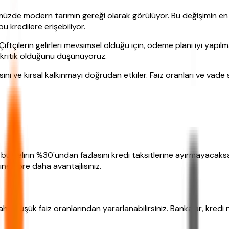
üzde modern tarımın gereği olarak görülüyor. Bu değişimin en ö
bu kredilere erişebiliyor.
ftçilerin gelirleri mevsimsel olduğu için, ödeme planı iyi yapılm
 kritik olduğunu düşünüyoruz.
esini ve kırsal kalkınmayı doğrudan etkiler. Faiz oranları ve vade 
ve bu gelirin %30'undan fazlasını kredi taksitlerine ayırmayacaksa
ine göre daha avantajlısınız.
ha düşük faiz oranlarından yararlanabilirsiniz. Bankalar, kredi