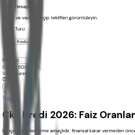
Kredi Hesaplama
Tutar ve vadeyi seçip teklifleri görüntüleyin.
Kredi Turu
Tutar
TL
Ornek:
50.000
TL
Vade Süresi
Bul
Çks Kredi 2026: Faiz Oranla
Bu içerik bilgilendirme amaçlıdır, finansal karar vermeden ö