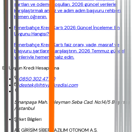
şartları ve ödeme koşulları. 2026 güncel verilerle
karşılaştırmalı analiz ve adım adım başvuru rehberi.
Hemen öğrenin.
Fenerbahçe Kredi Kartı 2026 Güncel İnceleme: En
Uygunu Hangisi?
Fenerbahçe Kredi Kartı faiz oranı, vade, masraf ve
başvuru şartlarını karşılaştırın. 2026 Temmuz güncel
verileriyle hemen analiz edin.
En Uygun Kredi Hesaplama
0850 302 47 90
destek@ihtiyackredisi.com
Sinanpaşa Mah. Süleyman Seba Cad. No:14/5 Beşiktaş
/ İstanbul
Şirket Bilgileri
AK GİRİŞİM SİBER YAZILIM OTONOM A.Ş.