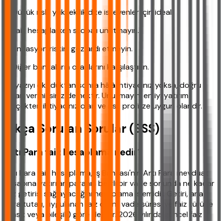
✔ Düşük risk, yüksek likidite isteyenler için ideal.
✔ Faiz hesaplarken stopajı unutmayın.
✔ Enflasyon riskini göz ardı etmeyin.
✔ Diğer bankaların oranlarını karşılaştırın.
Bu yazıyı okuduktan sonra hâlâ ihtiyacınız yoksa, doğru
kararı vermişsiniz demektir. Unutmayın, en iyi yatırım
gerçekten ihtiyacınız olan ve risk profilize uygun olandır.
Sıkça Sorulan Sorular (SSS)
Artı Para faiz hesaplama nedir?
Artı Para faiz hesaplama, İş Bankası'nın Artı Para mevduat
hesabına yatırılan paranın belirli bir vade sonunda ne kadar
faiz getirisi sağlayacağını hesaplama işlemidir. Getiri, ana
para tutarı, uygulanan faiz oranı, vade süresi ve faiz türüne
(basit veya bileşik) göre değişir. 2026 yılında güncel faiz