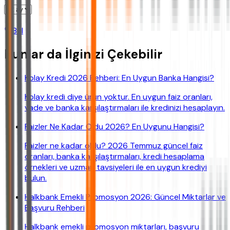
Bul
Bunlar da İlginizi Çekebilir
Kolay Kredi 2026 Rehberi: En Uygun Banka Hangisi?
Kolay kredi diye ürün yoktur. En uygun faiz oranları,
vade ve banka karşılaştırmaları ile kredinizi hesaplayın.
Faizler Ne Kadar Oldu 2026? En Uygunu Hangisi?
Faizler ne kadar oldu? 2026 Temmuz güncel faiz
oranları, banka karşılaştırmaları, kredi hesaplama
örnekleri ve uzman tavsiyeleri ile en uygun krediyi
bulun.
Halkbank Emekli Promosyon 2026: Güncel Miktarlar ve
Başvuru Rehberi
Halkbank emekli promosyon miktarları, başvuru