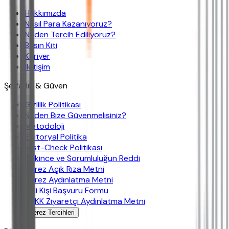
Hakkımızda
Nasıl Para Kazanıyoruz?
Neden Tercih Ediliyoruz?
Basın Kiti
Kariyer
İletişim
Şeffaflık & Güven
Gizlilik Politikası
Neden Bize Güvenmelisiniz?
Metodoloji
Editoryal Politika
Fast-Check Politikası
Çekince ve Sorumluluğun Reddi
Çerez Açık Rıza Metni
Çerez Aydınlatma Metni
İlgili Kişi Başvuru Formu
KVKK Ziyaretçi Aydınlatma Metni
Çerez Tercihleri