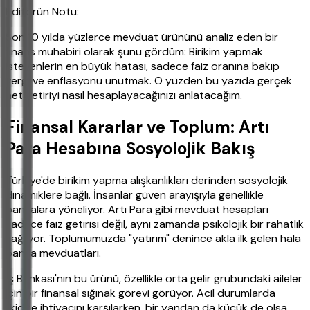
Editörün Notu:
Son 10 yılda yüzlerce mevduat ürününü analiz eden bir
finans muhabiri olarak şunu gördüm: Birikim yapmak
isteyenlerin en büyük hatası, sadece faiz oranına bakıp
vergi ve enflasyonu unutmak. O yüzden bu yazıda gerçek
net getiriyi nasıl hesaplayacağınızı anlatacağım.
Finansal Kararlar ve Toplum: Artı
Para Hesabına Sosyolojik Bakış
Türkiye'de birikim yapma alışkanlıkları derinden sosyolojik
dinamiklere bağlı. İnsanlar güven arayışıyla genellikle
bankalara yöneliyor. Artı Para gibi mevduat hesapları
sadece faiz getirisi değil, aynı zamanda psikolojik bir rahatlık
sağlıyor. Toplumumuzda "yatırım" denince akla ilk gelen hala
banka mevduatları.
İş Bankası'nın bu ürünü, özellikle orta gelir grubundaki aileler
için bir finansal sığınak görevi görüyor. Acil durumlarda
likidite ihtiyacını karşılarken, bir yandan da küçük de olsa