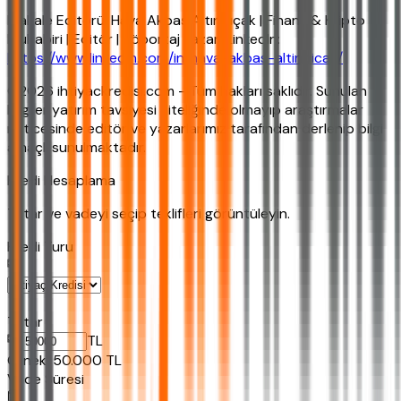
Makale Editörü: Hava Akbaş Altınpıçak | Finans & Kripto
Muhabiri | Editör | Röportaj Yazarı LinkedIn:
https://www.linkedin.com/in/hava-akbas-altinpicak/
©2026 ihtiyackredisi.com - Tüm hakları saklıdır. Sunulan
bilgiler yatırım tavsiyesi niteliğinde olmayıp araştırmalar
neticesinde editör ve yazarlarımız tarafından derlenip bilgi
amaçlı sunulmaktadır.
Kredi Hesaplama
Tutar ve vadeyi seçip teklifleri görüntüleyin.
Kredi Turu
Tutar
TL
Ornek:
50.000
TL
Vade Süresi