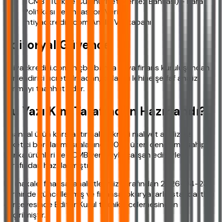
TCMB (Türkiye Cumhuriyet Merkez Bankası) - Para
Politikası ve Enflasyon Verileri
ihtiyackredisi.com Analiz Veritabanı
Editoryal Güvence
ihtiyackredisi.com, hiçbir banka veya finans kuruluşundan
yönlendirici ücret almadan, kullanıcı lehine şeffaf analiz
sunmayı taahhüt eder.
Bu Yazı Kim Tarafından Hazırlandı?
Finansal ürün karşılaştırmaları, kredi maliyet analizi ve
tüketici borçlanması alanında 10 yıl üzeri deneyime sahip,
banka ürünleri ve TCMB verileriyle çalışan editörler
tarafından hazırlanmıştır.
Bu makale, finansal analistlerimiz tarafından 2026-04-23
tarihinde güncellenmiş ve finansal okuryazarlık standartları
çerçevesinde Editör Kurul teknik incelemesinden
geçirilmiştir.