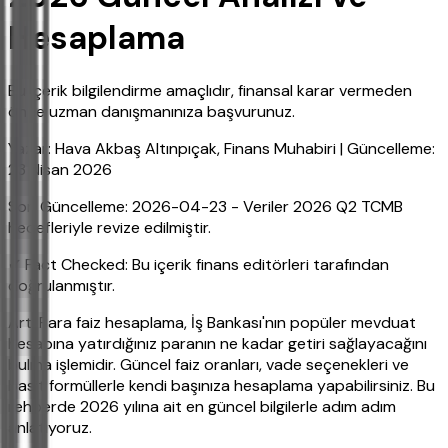
Hesaplama
Bu içerik bilgilendirme amaçlıdır, finansal karar vermeden
önce uzman danışmanınıza başvurunuz.
Yazar: Hava Akbaş Altınpıçak, Finans Muhabiri | Güncelleme:
23 Nisan 2026
Son Güncelleme: 2026-04-23 - Veriler 2026 Q2 TCMB
hedefleriyle revize edilmiştir.
✔ Fact Checked: Bu içerik finans editörleri tarafından
doğrulanmıştır.
Artı Para faiz hesaplama, İş Bankası'nın popüler mevduat
hesabına yatırdığınız paranın ne kadar getiri sağlayacağını
bulma işlemidir. Güncel faiz oranları, vade seçenekleri ve
basit formüllerle kendi başınıza hesaplama yapabilirsiniz. Bu
rehberde 2026 yılına ait en güncel bilgilerle adım adım
anlatıyoruz.