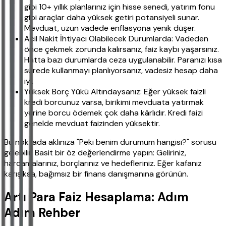
gibi 10+ yıllık planlarınız için hisse senedi, yatırım fonu
gibi araçlar daha yüksek getiri potansiyeli sunar.
Mevduat, uzun vadede enflasyona yenik düşer.
Acil Nakit İhtiyacı Olabilecek Durumlarda: Vadeden
önce çekmek zorunda kalırsanız, faiz kaybı yaşarsınız.
Hatta bazı durumlarda ceza uygulanabilir. Paranızı kısa
sürede kullanmayı planlıyorsanız, vadesiz hesap daha
iyi.
Yüksek Borç Yükü Altındaysanız: Eğer yüksek faizli
kredi borcunuz varsa, birikimi mevduata yatırmak
yerine borcu ödemek çok daha kârlıdır. Kredi faizi
genelde mevduat faizinden yüksektir.
Bu noktada aklınıza "Peki benim durumum hangisi?" sorusu
gelebilir. Basit bir öz değerlendirme yapın: Geliriniz,
harcamalarınız, borçlarınız ve hedefleriniz. Eğer kafanız
karışıksa, bağımsız bir finans danışmanına görünün.
Artı Para Faiz Hesaplama: Adım
Adım Rehber