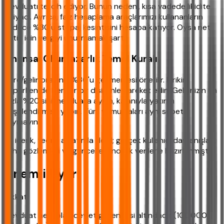
mevduatı tercih ediyor. Bunun nedeni, kısa vadede likidite
ihtiyacı. Ayrıca, faiz hesaplama araçlarımızı kullananların
sadece %30'u stopaj kesintisini hesaba katıyor. Oysa net
getiri için vergiyi unutmamak şart.
Finansal Okuryazarlık Temel Kuralı
Borç/gelir oranının %30'u geçmemesi önerilir. Birikim
yaparken de benzer bir disiplinle hareket edin. Gelirinizin en
fazla %20'sini mevduata ayırın, kalanıyla yatırım
çeşitlendirmesi yapın. Tüm yumurtaları aynı sepete
koymayın.
Bu içerik, teorik anlatımla değil; gerçek kullanıcı davranışları,
saha gözlemleri ve güncel ekonomik verilerle hazırlanmıştır.
Önemli Uyarı
Dikkat!
Mevduat hesapları devlet güvencesi altındadır (100.000