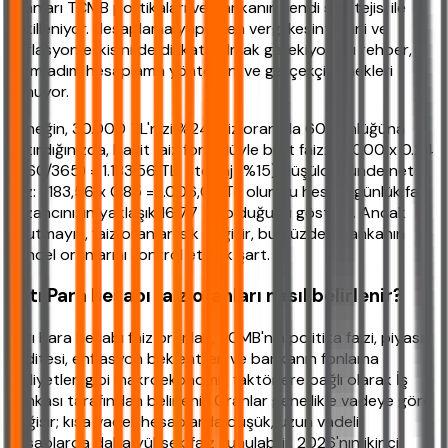
oranları TCMB politikaları ve bankanın kendi stratejisi ile
şekilleniyor. Hesaplama yaparken vergi kesintilerini ve
enflasyon etkisini de dikkate almak gerekiyor. Bu rehber,
adım adım hesaplama yöntemini ve gerçekçi örnekleri
sunuyor.
Örneğin, 30.000 TL'nizi %24 faiz oranıyla 60 günlüğüna
yatırdığınızda, basit faiz formülüyle brüt faiz: 30.000 x 0.24
x (60/365) = 1.183,56 TL. Stopaj (%15) düşüldüğünde net
faiz: 1.183,56 x 0.85 = 1.006,03 TL olur. Bu hesap, günlük faiz
kazancınızın yaklaşık 16,77 TL olduğunu gösterir. Ancak
unutmayın, faiz oranları sık değişir, bu yüzden bankanın
güncel oranlarını kontrol etmek şart.
Artı Para hesabı faiz oranları nasıl belirlenir?
Artı Para hesabı faiz oranları, TCMB'nin politika faizi, piyasa
likiditesi, enflasyon beklentileri ve bankanın fonlama
maliyetleri gibi makroekonomik faktörlere bağlı olarak İş
Bankası tarafından belirlenir. Oranlar genellikle vadeye göre
değişir; kısa vadeli hesaplarda düşük, uzun vadeli
hesaplarda daha yüksek faiz sunulabilir. 2026'nın ikinci