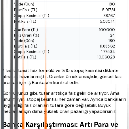
180
5.917,81
887,67
5.030,14
100.000
24
180
11.835,62
1.775,34
10.060,28
*Tablo, basit faiz formülü ve %15 stopaj kesintisi dikkate
alınarak hazırlanmıştır. Oranlar örnek amaçlıdır, güncel faiz
oranları için İş Bankası'nı kontrol edin.
Gördüğünüz gibi, tutar arttıkça faiz geliri de artıyor. Ama
unutmayın, stopaj kesintisi her zaman var. Ayrıca bankaların
uyguladığı faiz oranları tutara göre değişebilir. Büyük
meblağlar için daha yüksek oran pazarlığı yapabilirsiniz.
Banka Karşılaştırması: Artı Para ve