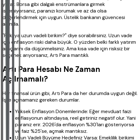
yarar. Borsa gibi dalgalı enstrümanlara girmek
istemiyorsanız, paranızı korumak ve az da olsa
değerlendirmek için uygun. Üstelik bankanın güvencesi
altında.
"Peki ya uzun vadeli birikim?" diye sorabilirsiniz. Uzun vade
için enflasyon riski daha büyük. O yüzden belki farklı yatırım
araçlarını da düşünmelisiniz. Ama kısa vade için risksiz bir
seçenek arıyorsanız, Artı Para mantıklı.
Artı Para Hesabı Ne Zaman
Açılmamalı?
Her finansal ürün gibi, Artı Para da her durumda uygun değil.
İşte açmamanız gereken durumlar.
Yüksek Enflasyon Dönemlerinde: Eğer mevduat faizi
enflasyonun altındaysa, reel getiriniz negatif olur. Yani
paranız erir. 2026'da enflasyon %30'ları gösteriyorsa
ve faiz %25'se, açmak mantıksız.
Uzun Vadeli Büyüme Hedefiniz Varsa: Emeklilik birikimi