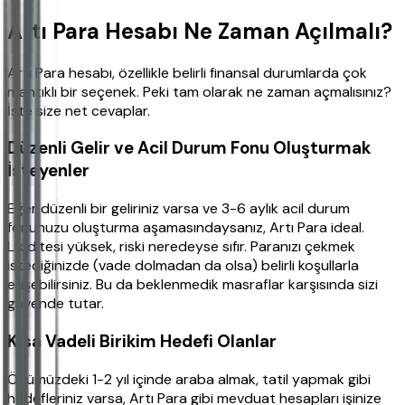
Artı Para Hesabı Ne Zaman Açılmalı?
Artı Para hesabı, özellikle belirli finansal durumlarda çok
mantıklı bir seçenek. Peki tam olarak ne zaman açmalısınız?
İşte size net cevaplar.
Düzenli Gelir ve Acil Durum Fonu Oluşturmak
İsteyenler
Eğer düzenli bir geliriniz varsa ve 3-6 aylık acil durum
fonunuzu oluşturma aşamasındaysanız, Artı Para ideal.
Likiditesi yüksek, riski neredeyse sıfır. Paranızı çekmek
istediğinizde (vade dolmadan da olsa) belirli koşullarla
erişebilirsiniz. Bu da beklenmedik masraflar karşısında sizi
güvende tutar.
Kısa Vadeli Birikim Hedefi Olanlar
Önümüzdeki 1-2 yıl içinde araba almak, tatil yapmak gibi
hedefleriniz varsa, Artı Para gibi mevduat hesapları işinize