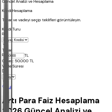
Güncel Analizi ve Hesaplama
Kredi Hesaplama
Tutar ve vadeyi seçip teklifleri görüntüleyin.
Kredi Turu
Tutar
TL
Ornek:
50.000
TL
Vade Süresi
Bul
Artı Para Faiz Hesaplama
2026 Güncel Analizi ve