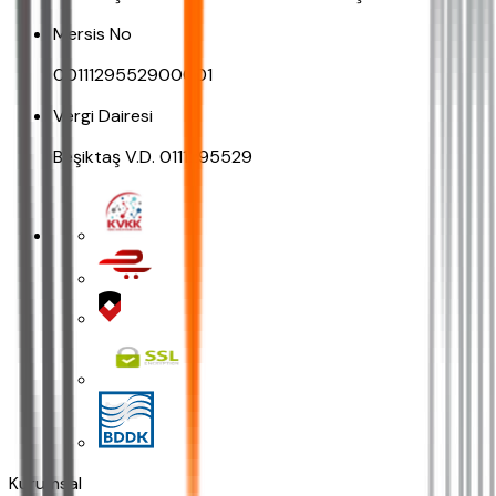
Mersis No
0011129552900001
Vergi Dairesi
Beşiktaş V.D. 0111295529
Kurumsal