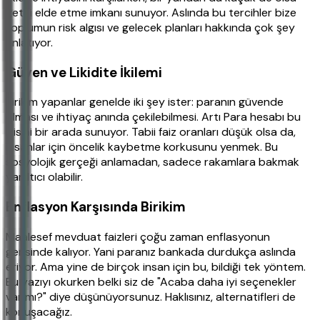
getiri elde etme imkanı sunuyor. Aslında bu tercihler bize
toplumun risk algısı ve gelecek planları hakkında çok şey
anlatıyor.
Güven ve Likidite İkilemi
Birikim yapanlar genelde iki şey ister: paranın güvende
olması ve ihtiyaç anında çekilebilmesi. Artı Para hesabı bu
ikisini bir arada sunuyor. Tabii faiz oranları düşük olsa da,
insanlar için öncelik kaybetme korkusunu yenmek. Bu
sosyolojik gerçeği anlamadan, sadece rakamlara bakmak
yanıltıcı olabilir.
Enflasyon Karşısında Birikim
Maalesef mevduat faizleri çoğu zaman enflasyonun
gerisinde kalıyor. Yani paranız bankada durdukça aslında
eriyor. Ama yine de birçok insan için bu, bildiği tek yöntem.
Bu yazıyı okurken belki siz de "Acaba daha iyi seçenekler
var mı?" diye düşünüyorsunuz. Haklısınız, alternatifleri de
konuşacağız.