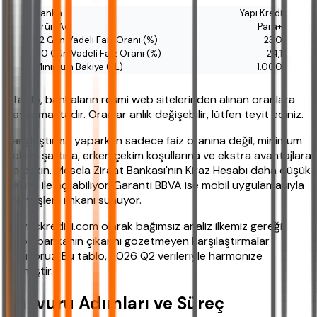
Yapı Kredi
Para+
23,0
24,1
1.000
*Tablo, bankaların resmi web sitelerinden alınan oranlara
dayanmaktadır. Oranlar anlık değişebilir, lütfen teyit ediniz.
Karşılaştırma yaparken sadece faiz oranına değil, minimum
bakiye şartına, erken çekim koşullarına ve ekstra avantajlara
da bakın. Mesela Ziraat Bankası'nın Kiraz Hesabı daha düşük
bakiye ile açılabiliyor. Garanti BBVA ise mobil uygulamasıyla
kolay işlem imkanı sunuyor.
ihtiyackredisi.com olarak bağımsız analiz ilkemiz gereği,
hiçbir bankanın çıkarını gözetmeyen karşılaştırmalar
yapıyoruz. Bu tablo, 2026 Q2 verileriyle harmonize
edilmiştir.
Başvuru Adımları ve Süreç