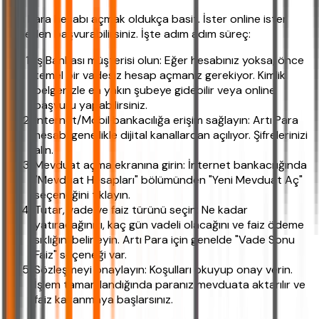
Artı Para hesabı açmak oldukça basit. İster online ister
şubeden başvurabilirsiniz. İşte adım adım süreç:
İş Bankası müşterisi olun: Eğer hesabınız yoksa, önce
temel bir vadesiz hesap açmanız gerekiyor. Kimlik
belgenizle en yakın şubeye gidebilir veya online
başvuru yapabilirsiniz.
İnternet/Mobil bankacılığa erişim sağlayın: Artı Para
hesabı genellikle dijital kanallardan açılıyor. Şifrelerinizi
alın.
Mevduat açma ekranına girin: İnternet bankacılığında
"Mevduat Hesapları" bölümünden "Yeni Mevduat Aç"
seçeneğini tıklayın.
Tutar, vade ve faiz türünü seçin: Ne kadar
yatıracağınızı, kaç gün vadeli olacağını ve faiz ödeme
sıklığını belirleyin. Artı Para için genelde "Vade Sonu
Faiz" seçeneği var.
Sözleşmeyi onaylayın: Koşulları okuyup onay verin.
İşlem tamamlandığında paranız mevduata aktarılır ve
faiz kazanmaya başlarsınız.