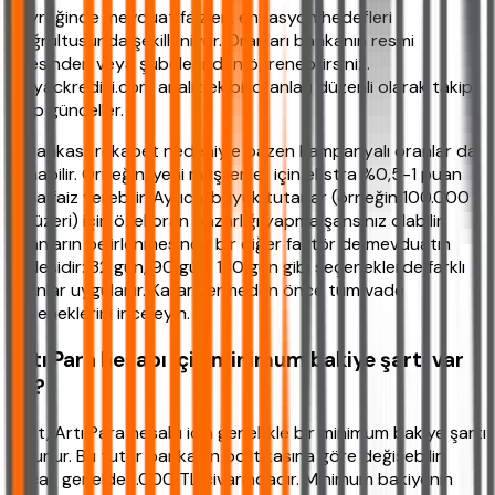
çeyreğinde mevduat faizleri, enflasyon hedefleri
doğrultusunda şekilleniyor. Oranları bankanın resmi
sitesinden veya şubelerinden öğrenebilirsiniz.
ihtiyackredisi.com analiz ekibi, oranları düzenli olarak takip
edip günceller.
İş Bankası, rekabet nedeniyle bazen kampanyalı oranlar da
sunabilir. Örneğin, yeni müşteriler için ekstra %0,5-1 puan
fazla faiz verebilir. Ayrıca, büyük tutarlar (örneğin 100.000
TL üzeri) için özel oran pazarlığı yapma şansınız olabilir.
Oranların belirlenmesinde bir diğer faktör de mevduatın
vadesidir: 32 gün, 90 gün, 180 gün gibi seçeneklerde farklı
oranlar uygulanır. Karar vermeden önce tüm vade
seçeneklerini inceleyin.
Artı Para hesabı için minimum bakiye şartı var
mı?
Evet, Artı Para hesabı için genellikle bir minimum bakiye şartı
bulunur. Bu tutar bankanın politikasına göre değişebilir,
ancak genelde 1.000 TL civarındadır. Minimum bakiyenin