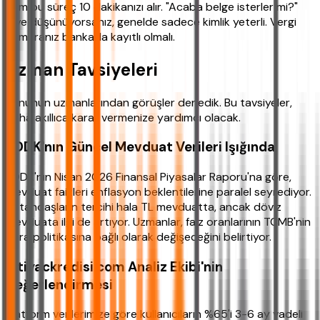
Tüm bu süreç 10 dakikanızı alır. "Acaba belge isterler mi?"
diye düşünüyorsanız, genelde sadece kimlik yeterli. Vergi
numaranız bankada kayıtlı olmalı.
Uzman Tavsiyeleri
Konunun uzmanlarından görüşler derledik. Bu tavsiyeler,
daha akıllıca karar vermenize yardımcı olacak.
BDDK'nın Güncel Mevduat Verileri Işığında
BDDK'nın Nisan 2026 Finansal Piyasalar Raporu'na göre,
mevduat faizleri enflasyon beklentilerine paralel seyrediyor.
Vatandaşların tercihi hala TL mevduatta, ancak döviz
mevduata ilgi de artıyor. Uzmanlar, faiz oranlarının TCMB'nin
para politikasına bağlı olarak değişeceğini belirtiyor.
ihtiyackredisi.com Analiz Ekibi'nin
Değerlendirmesi
Platform verilerimize göre kullanıcıların %65'i 3-6 ay vadeli