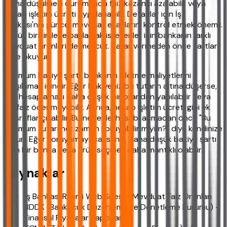
altına düşülmesi durumunda faiz kazancı azalabilir veya
hesap işletim ücreti uygulanabilir. Detaylar için İş
Bankası'nın güncel mevduat esaslarını kontrol etmek önemli.
Küçük birikimlerle başlamak isteyenler için bankanın farklı
mevduat ürünleri de mevcut. Karar vermeden önce şartları
iyice okuyun.
Minimum bakiye şartı, bankanın işletme maliyetlerini
karşılamak içindir. Eğer bakiyeniz bu tutarın altına düşerse,
faiz hesaplaması daha düşük bir orandan yapılabilir veya
hiç faiz ödenmeyebilir. Ayrıca, hesap işletim ücreti gibi ek
masraflar çıkabilir. Bu nedenle, hesabı açmadan önce "Bu
minimum tutarı her zaman koruyabilir miyim?" diye kendinize
sorun. Eğer koruyamayacaksanız, daha düşük bakiye şartı
olan bir banka veya ürün seçmek daha mantıklı olabilir.
Kaynaklar
İş Bankası Resmi Web Sitesi - Mevduat Faiz Oranları
BDDK (Bankacılık Düzenleme ve Denetleme Kurumu) -
Finansal Piyasalar Raporları