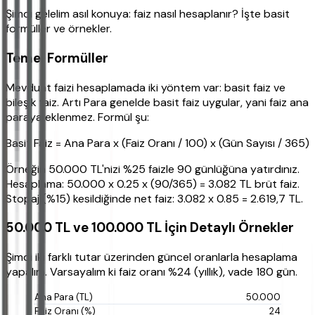
Şimdi gelelim asıl konuya: faiz nasıl hesaplanır? İşte basit
formüller ve örnekler.
Temel Formüller
Mevduat faizi hesaplamada iki yöntem var: basit faiz ve
bileşik faiz. Artı Para genelde basit faiz uygular, yani faiz ana
paraya eklenmez. Formül şu:
Basit Faiz = Ana Para x (Faiz Oranı / 100) x (Gün Sayısı / 365)
Örneğin 50.000 TL'nizi %25 faizle 90 günlüğüna yatırdınız.
Hesaplama: 50.000 x 0.25 x (90/365) = 3.082 TL brüt faiz.
Stopaj (%15) kesildiğinde net faiz: 3.082 x 0.85 = 2.619,7 TL.
50.000 TL ve 100.000 TL İçin Detaylı Örnekler
Şimdi iki farklı tutar üzerinden güncel oranlarla hesaplama
yapalım. Varsayalım ki faiz oranı %24 (yıllık), vade 180 gün.
50.000
24