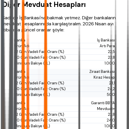
Diğer Mevduat Hesapları
Sadece İş Bankası'na bakmak yetmez. Diğer bankaların
mevduat hesaplarını da karşılaştıralım. 2026 Nisan ayı
itibarıyla güncel oranlar şöyle:
İş Bankası
Artı Para
22,5
23,8
1.000
Ziraat Bankası
Kiraz Hesap
23,1
24,2
500
Garanti BBVA
Mevduat+
22,8
24,0
1.000