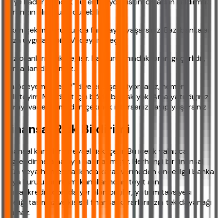
TL'ye kadar). Ancak bu, enflasyon riskini ortadan kaldırmaz.
Paranızın alım gücü düşebilir.
Erken çekim durumunda faiz kaybı yaşarsınız. Bazı bankalar
ceza uygulayabilir. Vadeyi iyi seçin.
Faiz oranları anlık değişir. Başvuru anındaki oran geçerlidir,
sonradan değişmez.
"Ya ödeyemezsem?" diye endişeleniyorsanız, hemen
belirteyim: Mevduat için böyle bir risk yok. Ama yatırdığınız
parayı vade dolmadan çekmek isterseniz kayıp yaşarsınız.
Finansal Risk Bildirimi
Finansal kararlar bireysel risk içerir. Bu içerik yalnızca
bilgilendirme amacıyla hazırlanmıştır. Herhangi bir finansal
ürün veya hizmet hakkında karar vermeden önce İlgili banka
veya kuruluşun resmi kanallarından teyit alın.
ihtiyackredisi.com'da yer alan bilgiler, yatırım tavsiyesi
niteliği taşımaz ve kişisel finansal kararlarınızın tek dayanağı
olamaz.