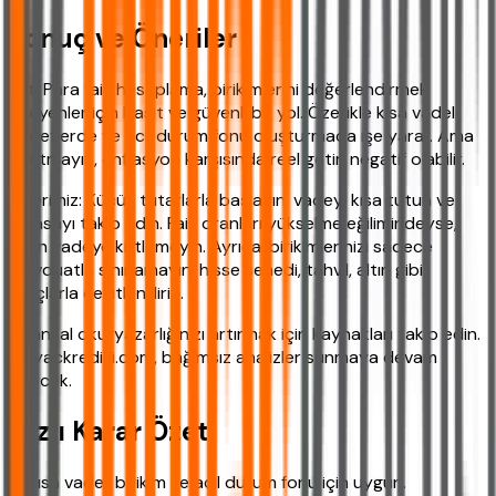
Sonuç ve Öneriler
Artı Para faiz hesaplama, birikimlerini değerlendirmek
isteyenler için basit ve güvenli bir yol. Özellikle kısa vadeli
hedeflerde ve acil durum fonu oluşturmada işe yarar. Ama
unutmayın, enflasyon karşısında reel getiri negatif olabilir.
Önerimiz: Küçük tutarlarla başlayın, vadeyi kısa tutun ve
piyasayı takip edin. Faiz oranları yükselme eğilimindeyse,
uzun vadeye kilitlemeyin. Ayrıca, birikimlerinizi sadece
mevduatla sınırlamayın; hisse senedi, tahvil, altın gibi
araçlarla çeşitlendirin.
Finansal okuryazarlığınızı artırmak için kaynakları takip edin.
ihtiyackredisi.com, bağımsız analizler sunmaya devam
edecek.
Hızlı Karar Özeti
✔ Kısa vadeli birikim ve acil durum fonu için uygun.