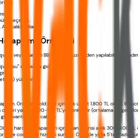
örelim:
si.
püler seçenek.
Ayrıcalıklı kullanım.
 Hesaplama Örnekleri
vuru veya Garanti BBVA şubesi üzerinden yapılabilir. İşte adım
vurusu" sayfasına gidin.
irin.
metgah) yükleyin.
palım. Örneğin Gold kart için yıllık ücret 1.800 TL olsun. Bu ücr
eğeri yaklaşık 100-150 TL'ye denk gelir (ortalama %1 geri dönü
i gibi avantajlar da cabası.
000 TL harcama yapan biri için puan getirisi aylık 300-400 TL ola
igorta ve concierge hizmeti sunulur. Özellikle yılda 5'ten fazla y