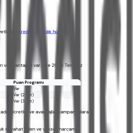
etli
Yapı Kredi bankacılık hizmetleri
tleri ve avantajları var. İşte 2026 Temmuz
Puan Programı
Var
Var (2 kat)
Var (3 kat)
adır. Ücretler ve avantajlar kampanyalara
ise sık seyahat eden ve yüksek harcama