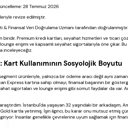
| Güncelleme: 28 Temmuz 2026
yle revize edilmiştir.
sti & Finansal Veri Doğrulama Uzmanı tarafından doğrulanmıştır
iridir. Premium kredi kartları, seyahat hizmetleri ve ticari çö
l lounge erişimi ve kapsamlı seyahat sigortalarıyla öne çıkar. 
ca inceleyeceğiz.
 Kart Kullanımının Sosyolojik Boyutu
 segment ürünleriyle, yalnızca bir ödeme aracı değil aynı zamand
an Express kartına sahip olmayı, finansal başarının bir gösterg
hat sigortaları ve lounge erişimi gibi somut faydalar da var. 
aştırdım. İstanbul'da yaşayan 32 yaşındaki bir arkadaşım, Am
ld kartla yetinmiş. İşin ilginci, bu karar onu mutsuz etmiş çü
iriyor: İnsanlar genellikle çevrelerine uyum sağlamak için finan