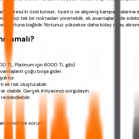
Express'in özel konser, tiyatro ve alışveriş kampanyalarına e
alarınızı tek bir noktadan yönetebilir, ek avantajlar elde edebili
di notuna bağlıdır. Notunuz yüksekse daha kolay onay alırsını
ınmamalı?
:
0 TL, Platinum için 6000 TL gibi).
antajların çoğu boşa gider.
şüktür.
 ek risk oluşturabilir.
ar olabilir. Gerçek ihtiyacınızı sorgulayın.
eddedilebilir.
rı kendinize sorun: