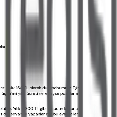
lar:
eti aylık 150 TL olarak düşünebilirsiniz. Eğer
ş). Yani yıllık ücreti neredeyse puanlarla
bilir. Yıllık 4.800 TL gibi bir puan kazancı
urt dışı seyahati yapanlar için bu avantajlar