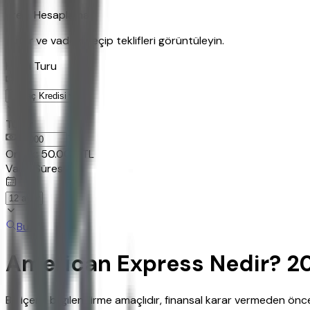
Kredi Hesaplama
Tutar ve vadeyi seçip teklifleri görüntüleyin.
Kredi Turu
Tutar
TL
Ornek:
50.000
TL
Vade Süresi
Bul
American Express Nedir? 20
Bu içerik bilgilendirme amaçlıdır, finansal karar vermeden ö