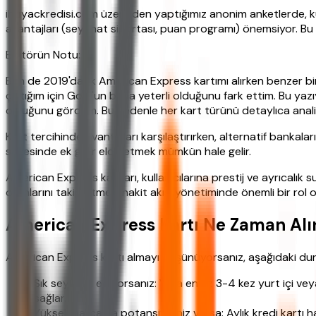
ihtiyackredisi.com üzerinden yaptığımız anonim anketlerde, ku
avantajları (seyahat sigortası, puan programı) önemsiyor. Bu 
Editörün Notu:
Ben de 2019'da ilk American Express kartımı alırken benzer bir
çıktığım için Gold'un bana yeterli olduğunu fark ettim. Bu yazı
olduğunu gördüm. Bu nedenle her kart türünü detaylıca analiz e
Kart tercihinde avantajları karşılaştırırken, alternatif banka
sayesinde ek gelir elde etmek mümkün hale gelir.
American Express kartları, kullanıcılarına prestij ve ayrıcalık
oranlarını takip etmek, nakit akışı yönetiminde önemli bir rol 
American Express Kartı Ne Zaman Alı
American Express kartı almayı düşünüyorsanız, aşağıdaki durum
Sık seyahat ediyorsanız: Yılda en az 3-4 kez yurt içi ve
sağlar.
Yüksek harcama potansiyeliniz varsa: Aylık kredi kartı 