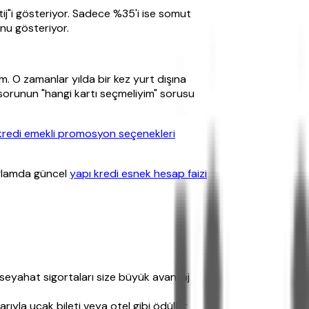
ij"i gösteriyor. Sadece %35'i ise somut
unu gösteriyor.
m. O zamanlar yılda bir kez yurt dışına
m sorunun "hangi kartı seçmeliyim" sorusu
kredi emekli promosyon seçenekleri
bağlamda güncel
yapı kredi esnek hesap faizi
e seyahat sigortaları size büyük avantaj
yla uçak bileti veya otel gibi ödüller