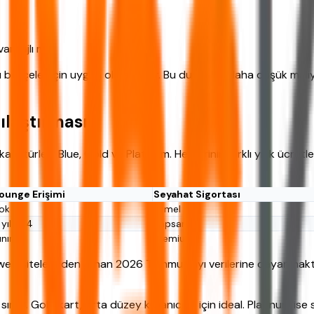
antajlı mı?
azı bütçeler için uygun olmayabilir. Bu durumda daha düşük maliy
ılaştırması
rt türleri: Blue, Gold ve Platinum. Her birinin farklı yıllık ücre
ounge Erişimi
Seyahat Sigortası
ok
Temel
 yılda 4
Kapsamlı
ınırsız
Premium
web sitelerinden alınan 2026 Temmuz ayı verilerine dayanmakt
ınırlı. Gold kart, orta düzey kullanıcılar için ideal. Platinum 