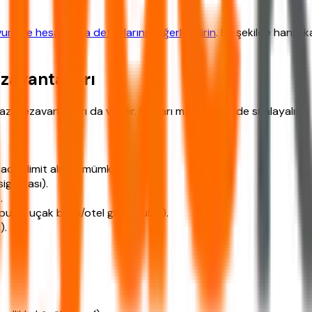
uru ve hesaplama detaylarını değerlendirin
. Bu şekilde hangi 
zavantajları
bazı dezavantajları da vardır. Bunları madde madde sıralayalım:
kadar limit almak mümkün).
sigortası).
.
, uçak bileti/otel gibi ödüller).
).