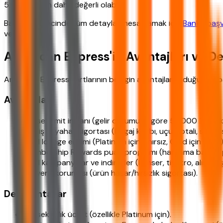
5.000 TL'den daha değerli olabilir.
Başvuru sürecinde tüm detayları hesaplamak için
Banka başv
verebilirsiniz.
American Express'in Avantajları ve De
American Express kartlarının belirgin avantajları olduğu gibi 
Avantajlar
Yüksek limit imkanı (gelir durumuna göre 50.000 TL'ye 
Geniş seyahat sigortası (bagaj kaybı, uçuş iptali, sağlık 
Özel lounge erişimi (Platinum için sınırsız, Gold için sınırlı)
Membership Rewards puan programı (harcama başına puan
Özel kampanyalar ve indirimler (konser, tiyatro, alışveriş
Alışveriş koruması (ürün hasar/hırsızlık sigortası).
Dezavantajlar
Yüksek yıllık ücret (özellikle Platinum için).