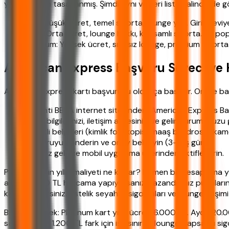
yapanlar için tasarlanmış. Şimdi aynı verileri liste halinde de g
Blue: Düşük ücret, temel sigorta, lounge yok. Giriş seviye
Gold: Orta ücret, lounge hakkı, kapsamlı sigorta. En po
Platinum: Yüksek ücret, sınırsız lounge, premium sigorta. 
American Express Başvuru Süreci ve
American Express kartı başvurusu oldukça basittir. Online baş
Garanti BBVA internet sitesinden "American Express Baş
Kimlik bilgilerinizi, iletişim adresinizi ve gelir durumunuzu g
Gerekli belgeleri (kimlik fotokopisi, maaş bordrosu, ika
Başvuruyu gönderin ve onay bekleyin (3-7 iş günü).
Kartınız gelince mobil uygulama üzerinden aktifleştirin.
Peki bu kartın yıllık maliyeti ne kadar? Hemen bir hesaplama ya
ayda 10.000 TL harcama yapıyorsanız, kazandığınız puanların d
karşılayabilirsiniz. Üstelik seyahat sigortaları ve lounge erişim
Bir diğer örnek: Platinum kart yıllık ücreti 6.000 TL. Ayda 20.
sağlar. Kalan 1.200 TL fark için ise sınırsız lounge, kapsamlı s