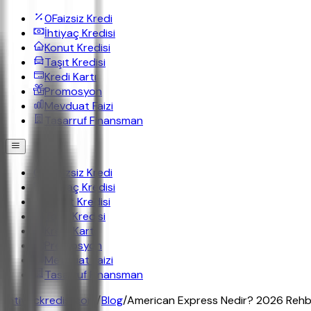
0
Faizsiz Kredi
İhtiyaç Kredisi
Konut Kredisi
Taşıt Kredisi
Kredi Kartı
Promosyon
Mevduat Faizi
Tasarruf Finansman
0
Faizsiz Kredi
İhtiyaç Kredisi
Konut Kredisi
Taşıt Kredisi
Kredi Kartı
Promosyon
Mevduat Faizi
Tasarruf Finansman
ihtiyackredisi.com
/
Blog
/
American Express Nedir? 2026 Rehber