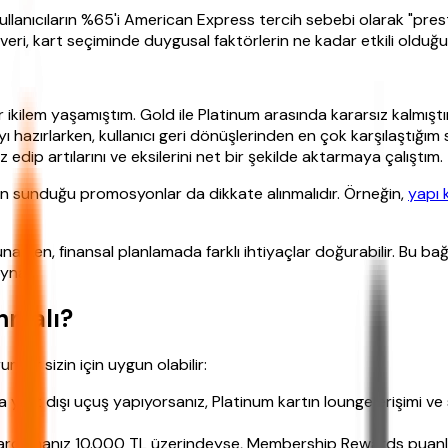
llanıcıların %65'i American Express tercih sebebi olarak "prest
veri, kart seçiminde duygusal faktörlerin ne kadar etkili olduğ
 ikilem yaşamıştım. Gold ile Platinum arasında kararsız kalmıştı
yı hazırlarken, kullanıcı geri dönüşlerinden en çok karşılaştığı
dip artılarını ve eksilerini net bir şekilde aktarmaya çalıştım.
ların sunduğu promosyonlar da dikkate alınmalıdır. Örneğin,
yapı 
 sunarken, finansal planlamada farklı ihtiyaçlar doğurabilir. Bu 
oynar.
nmalı?
lar sizin için uygun olabilir:
ya yurt dışı uçuş yapıyorsanız, Platinum kartın lounge erişimi v
harcamanız 10.000 TL üzerindeyse, Membership Rewards puanları