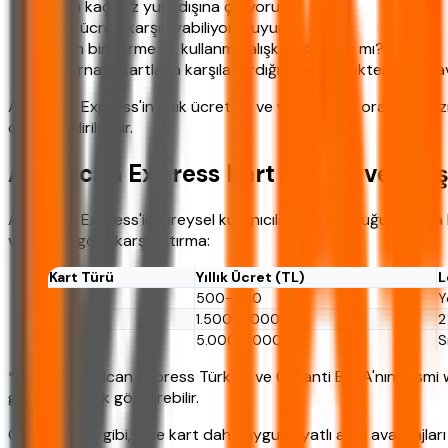
Yılda kaç kez yurt dışına çıkıyorum?
Yıllık ücreti karşılayabiliyor muyum?
Puan biriktirme ve kullanma alışkanlığım var mı?
Alternatif kartlarla karşılaştırdığımda gerçekten daha av
American Express'in yıllık ücretleri ve yüksek faiz oranları b
değerlendirilebilir.
American Express Kart Türleri ve Karş
American Express'in bireysel kullanıcılar için sunduğu başlıca ka
verilerine göre karşılaştırma:
Kart Türü
Yıllık Ücret (TL)
L
Blue
500-600
Y
Gold
1.500-2.000
2
Platinum
5.000-7.000
S
*Tablo, American Express Türkiye ve Garanti BBVA'nın resmi 
göre değişiklik gösterebilir.
Gördüğünüz gibi, Blue kart daha uygun fiyatlı ama avantajları s