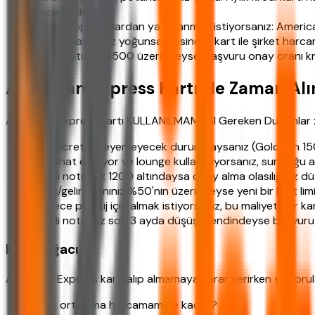
kazanabilirsiniz.
Özel kampanyalardan yararlanmak istiyorsanız: American 
İş seyahatleriniz yoğunsa: Business kart ile şirket harcam
Kredi notunuz 1500 üzerindeyse: Başvuru onay oranı kre
American Express Kartı Ne Zaman Al
American Express kartı KULLANILMAMASI Gereken Durumlar 
Yıllık ücreti ödeyemeyecek durumdaysanız (Gold için 150
Seyahat etmiyor ve lounge kullanmıyorsanız, sunduğu av
Kredi notunuz 1200 altındaysa onay alma olasılığınız dü
Borç/gelir oranınız %50'nin üzerindeyse yeni bir kart limiti
Sadece prestij için almak istiyorsanız, bu maliyetli bir kar
Kredi notunuz son 3 ayda düşüş trendindeyse başvuru r
Karar Ağacı
American Express kartı alıp almamaya karar verirken şu sorula
Aylık ortalama harcamam ne kadar?