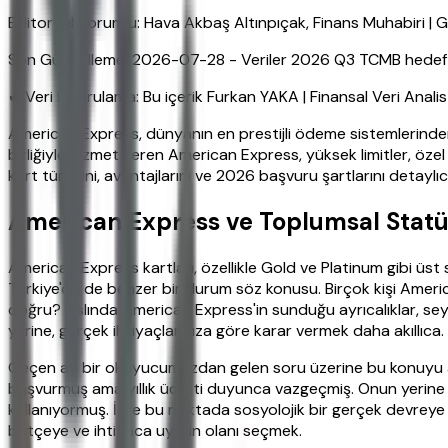
Editoryal Sorumlu: Hava Akbaş Altınpıçak, Finans Muhabiri 
Son Güncelleme: 2026-07-28 - Veriler 2026 Q3 TCMB hedefleri
✔ Veri Doğrulama: Bu içerik Furkan YAKA | Finansal Veri Anali
American Express, dünyanın en prestijli ödeme sistemlerinden b
birliğiyle hizmet veren American Express, yüksek limitler, öze
kart türlerini, avantajlarını ve 2026 başvuru şartlarını detaylı
American Express ve Toplumsal Statü:
American Express kartları, özellikle Gold ve Platinum gibi üst
Türkiye'de de benzer bir durum söz konusu. Birçok kişi Americ
doğru? Aslında American Express'in sunduğu ayrıcalıklar, seya
yerine, gerçek ihtiyaçlarınıza göre karar vermek daha akıllıca.
Geçen ay bir okuyucumuzdan gelen soru üzerine bu konuyu ar
başvurmuş ama yıllık ücreti duyunca vazgeçmiş. Onun yerine Go
kullanıyormuş. İşte bu noktada sosyolojik bir gerçek devreye g
bütçeye ve ihtiyaca uygun olanı seçmek.