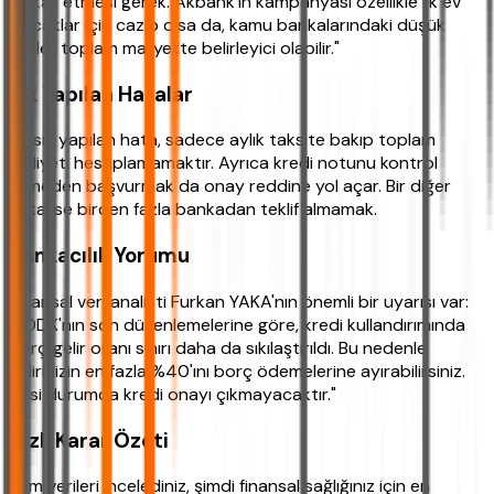
dikkat etmesi gerek. Akbank'ın kampanyası özellikle ilk ev
alacaklar için cazip olsa da, kamu bankalarındaki düşük
faizler toplam maliyette belirleyici olabilir."
Sık Yapılan Hatalar
En sık yapılan hata, sadece aylık taksite bakıp toplam
maliyeti hesaplamamaktır. Ayrıca kredi notunu kontrol
etmeden başvurmak da onay reddine yol açar. Bir diğer
hata ise birden fazla bankadan teklif almamak.
Bankacılık Yorumu
Finansal veri analisti Furkan YAKA'nın önemli bir uyarısı var:
"BDDK'nın son düzenlemelerine göre, kredi kullandırımında
borç/gelir oranı sınırı daha da sıkılaştırıldı. Bu nedenle
gelirinizin en fazla %40'ını borç ödemelerine ayırabilirsiniz.
Aksi durumda kredi onayı çıkmayacaktır."
Hızlı Karar Özeti
Tüm verileri incelediniz, şimdi finansal sağlığınız için en