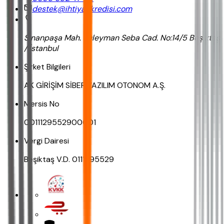
destek@ihtiyackredisi.com
Sinanpaşa Mah. Süleyman Seba Cad. No:14/5 Beşiktaş
/ İstanbul
Şirket Bilgileri
AK GİRİŞİM SİBER YAZILIM OTONOM A.Ş.
Mersis No
0011129552900001
Vergi Dairesi
Beşiktaş V.D. 0111295529