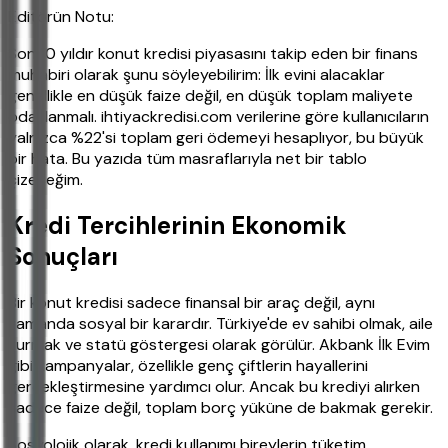
Editörün Notu:
Son 10 yıldır konut kredisi piyasasını takip eden bir finans
muhabiri olarak şunu söyleyebilirim: İlk evini alacaklar
genellikle en düşük faize değil, en düşük toplam maliyete
odaklanmalı. ihtiyackredisi.com verilerine göre kullanıcıların
yalnızca %22'si toplam geri ödemeyi hesaplıyor, bu büyük
bir hata. Bu yazıda tüm masraflarıyla net bir tablo
çizeceğim.
Kredi Tercihlerinin Ekonomik
Sonuçları
Bir konut kredisi sadece finansal bir araç değil, aynı
zamanda sosyal bir karardır. Türkiye'de ev sahibi olmak, aile
kurmak ve statü göstergesi olarak görülür. Akbank İlk Evim
gibi kampanyalar, özellikle genç çiftlerin hayallerini
gerçekleştirmesine yardımcı olur. Ancak bu krediyi alırken
sadece faize değil, toplam borç yüküne de bakmak gerekir.
Sosyolojik olarak, kredi kullanımı bireylerin tüketim