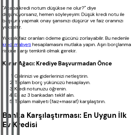
"Acaba kredi notum düşükse ne olur?" diye
düşünüyorsanız, hemen söyleyeyim: Düşük kredi notu ile
başvuru yapmak onay şansınızı düşürür ve faiz oranınızı
yükseltir.
Yüksek faiz oranları ödeme gücünü zorlayabilir. Bu nedenle
kredi maliyeti
hesaplamasını mutlaka yapın. Aşırı borçlanma
riskine karşı temkinli olmak gerekir.
Karar Ağacı: Krediye Başvurmadan Önce
Gelirinizi ve giderlerinizi netleştirin.
Toplam borç yükünüzü hesaplayın.
Kredi notunuzu öğrenin.
En az 3 bankadan teklif alın.
Toplam maliyeti (faiz+masraf) karşılaştırın.
Banka Karşılaştırması: En Uygun İlk
Ev Kredisi