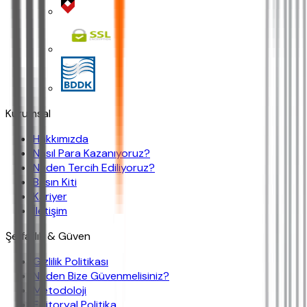
Kurumsal
Hakkımızda
Nasıl Para Kazanıyoruz?
Neden Tercih Ediliyoruz?
Basın Kiti
Kariyer
İletişim
Şeffaflık & Güven
Gizlilik Politikası
Neden Bize Güvenmelisiniz?
Metodoloji
Editoryal Politika