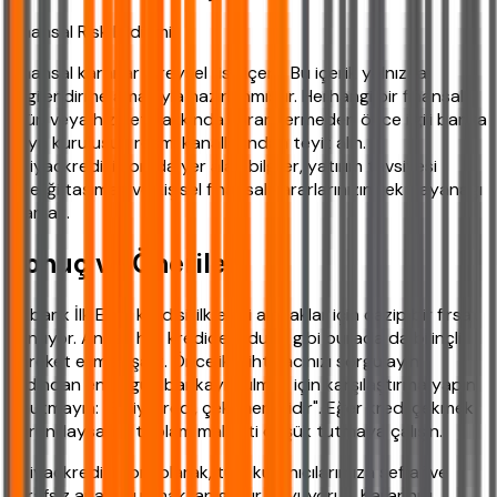
Finansal Risk Bildirimi
Finansal kararlar bireysel risk içerir. Bu içerik yalnızca
bilgilendirme amacıyla hazırlanmıştır. Herhangi bir finansal
ürün veya hizmet hakkında karar vermeden önce ilgili banka
veya kuruluşun resmi kanallarından teyit alın.
ihtiyackredisi.com'da yer alan bilgiler, yatırım tavsiyesi
niteliği taşımaz ve kişisel finansal kararlarınızın tek dayanağı
olamaz.
Sonuç ve Öneriler
Akbank İlk Evim kredisi, ilk evini alacaklar için cazip bir fırsat
sunuyor. Ancak her kredide olduğu gibi burada da bilinçli
hareket etmek şart. Öncelikle ihtiyacınızı sorgulayın,
ardından en uygun bankayı bulmak için karşılaştırma yapın.
Unutmayın: "En iyi kredi, çekilmemisidir". Eğer kredi çekmek
zorundaysanız, toplam maliyeti düşük tutmaya çalışın.
ihtiyackredisi.com olarak, tüm kullanıcılarımıza şeffaf ve
tarafsız analiz sunmaktan gurur duyuyoruz. Kararınızı