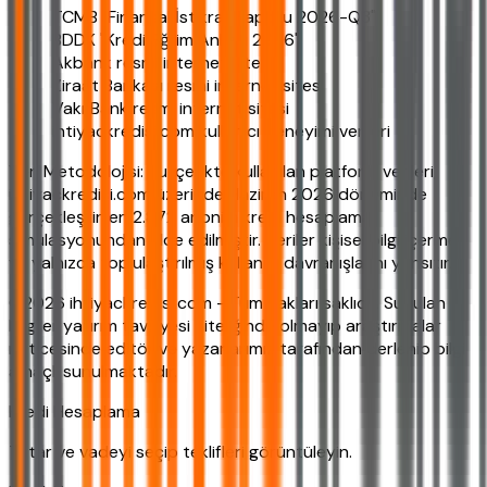
TCMB "Finansal İstikrar Raporu 2026-Q3"
BDDK "Kredi Eğilim Anketi 2026"
Akbank resmi internet sitesi
Ziraat Bankası resmi internet sitesi
VakıfBank resmi internet sitesi
ihtiyackredisi.com kullanıcı deneyimi verileri
Veri Metodolojisi: Bu içerikte kullanılan platform verileri,
ihtiyackredisi.com üzerinde Haziran 2026 döneminde
gerçekleştirilen 2.872 anonim kredi hesaplama
simülasyonundan elde edilmiştir. Veriler kişisel bilgi içermez
ve yalnızca toplulaştırılmış kullanıcı davranışlarını yansıtır.
©2026 ihtiyackredisi.com - Tüm hakları saklıdır. Sunulan
bilgiler yatırım tavsiyesi niteliğinde olmayıp araştırmalar
neticesinde editör ve yazarlarımız tarafından derlenip bilgi
amaçlı sunulmaktadır.
Kredi Hesaplama
Tutar ve vadeyi seçip teklifleri görüntüleyin.