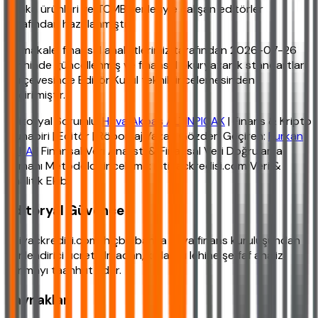
banka ürünleri ve TCMB verileriyle çalışan editörler
tarafından hazırlanmıştır.
Bu makale, finansal analistlerimiz tarafından 2026-07-26
tarihinde güncellenmiş ve finansal okuryazarlık standartları
çerçevesinde Editör Kurul teknik incelemesinden
geçirilmiştir.
Editoryal Sorumlu:
Hava Akbaş ALTINPIÇAK
| Finans & Kripto
Muhabiri | Editör | Röportaj Yazarı Gözden Geçiren:
Furkan
YAKA
| Finansal Veri Analisti & Finansal Veri Doğrulama
Uzmanı Metodoloji inceleme: ihtiyackredisi.com Veri &
Analitik Ekibi
Editoryal Güvence
ihtiyackredisi.com, hiçbir banka veya finans kuruluşundan
yönlendirici ücret almadan, kullanıcı lehine şeffaf analiz
sunmayı taahhüt eder.
Kaynaklar