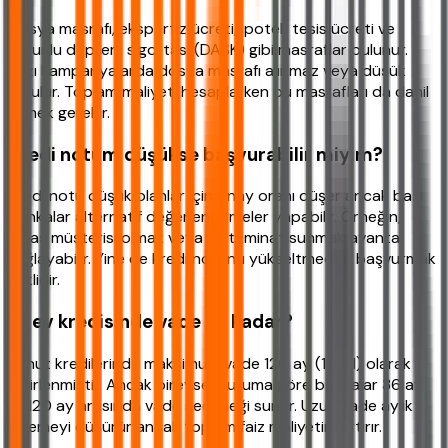
Dosya masrafı, ekspertiz ücreti, ipotek tesis ücreti ve
zorunlu deprem sigortası (DASK) gibi masraflar bulunur.
Bazı kampanyalarda dosya masrafı alınmaz veya düşük
tutulur. Toplam maliyeti hesaplarken bu masrafları da dahil
etmek gerekir.
Kredi notum düşükse başvurabilir miyim?
Kredi notu düşük olanlar için onay oranı düşer ancak bazı
bankalar alternatif değerlendirmeler yapabilir. Örneğin,
maaş müşterisi olmak veya ek teminat sunmak avantaj
sağlayabilir. Yine de kredi notunu yükseltmeden başvurmak
risklidir.
İlk ev kredisinde vade ne kadar?
Konut kredilerinde maksimum vade 120 ay (10 yıl) olarak
belirlenmiştir. Ancak bireysel duruma göre bankalar 36 ay
ile 120 ay arasında vade seçeneği sunar. Uzun vade aylık
ödemeyi düşürür ancak toplam faiz maliyetini artırır.