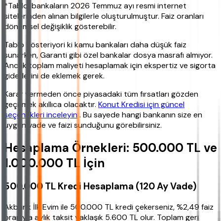
*Tablo, bankaların 2026 Temmuz ayı resmi internet
sitelerinden alınan bilgilerle oluşturulmuştur. Faiz oranları
dönemsel değişiklik gösterebilir.
Tablo gösteriyori ki kamu bankaları daha düşük faiz
sunarken, Garanti gibi özel bankalar dosya masrafı almıyor.
Ancak toplam maliyeti hesaplamak için ekspertiz ve sigorta
giderlerini de eklemek gerek.
Karar vermeden önce piyasadaki tüm fırsatları gözden
geçirmek akıllıca olacaktır.
Konut Kredisi için güncel
seçenekleri inceleyin
. Bu sayede hangi bankanın size en
uygun vade ve faizi sunduğunu görebilirsiniz.
Hesaplama Örnekleri: 500.000 TL ve
1.000.000 TL İçin
500.000 TL Kredi Hesaplama (120 Ay Vade)
Akbank İlk Evim ile 500.000 TL kredi çekerseniz, %2,49 faiz
oranıyla aylık taksit yaklaşık 5.600 TL olur. Toplam geri