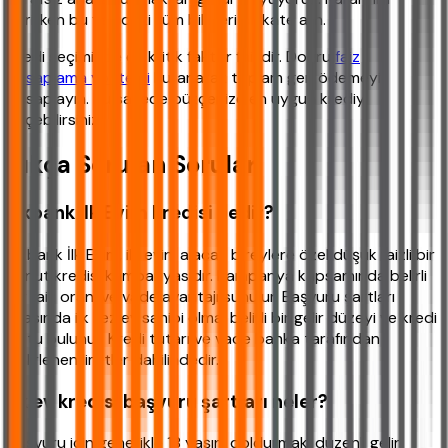
verirken bu yazıdaki tüm bilgileri dikkate alın.
Kredi seçiminde en kritik faktör faizdir. Doğru
faiz
hesaplama yöntemi
kullanarak toplam geri ödemeyi
hesaplayın. Bu sayede bütçenize en uygun krediyi
seçebilirsiniz.
Sıkça Sorulan Sorular
Akbank İlk Evim kredisi nedir?
Akbank İlk Evim, ilk evini alacak bireylere özel düşük faizli bir
konut kredisi kampanyasıdır. Kampanya kapsamında belirli
bir faiz oranı ve vade avantajı sunulur. Başvuru şartları
arasında ilk kez ev sahibi olma, belirli bir gelir düzeyi ve kredi
notu bulunur. Kredi tutarı ve vade banka tarafından
belirlenen limitler dahilindedir.
İlk ev kredisi başvuru şartları neler?
Başvuru için genellikle 18 yaşını doldurmak, düzenli gelir