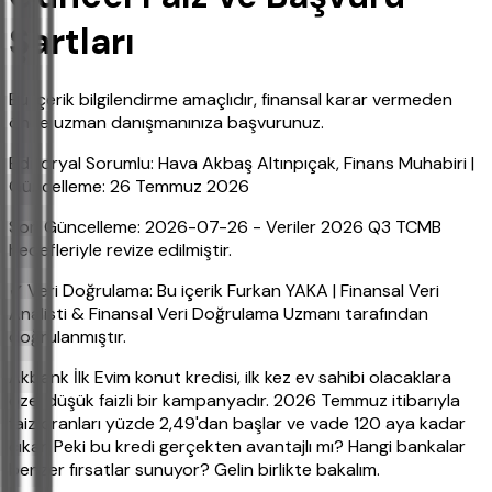
Şartları
Bu içerik bilgilendirme amaçlıdır, finansal karar vermeden
önce uzman danışmanınıza başvurunuz.
Editoryal Sorumlu: Hava Akbaş Altınpıçak, Finans Muhabiri |
Güncelleme: 26 Temmuz 2026
Son Güncelleme: 2026-07-26 - Veriler 2026 Q3 TCMB
hedefleriyle revize edilmiştir.
✔ Veri Doğrulama: Bu içerik Furkan YAKA | Finansal Veri
Analisti & Finansal Veri Doğrulama Uzmanı tarafından
doğrulanmıştır.
Akbank İlk Evim konut kredisi, ilk kez ev sahibi olacaklara
özel düşük faizli bir kampanyadır. 2026 Temmuz itibarıyla
faiz oranları yüzde 2,49'dan başlar ve vade 120 aya kadar
çıkar. Peki bu kredi gerçekten avantajlı mı? Hangi bankalar
benzer fırsatlar sunuyor? Gelin birlikte bakalım.