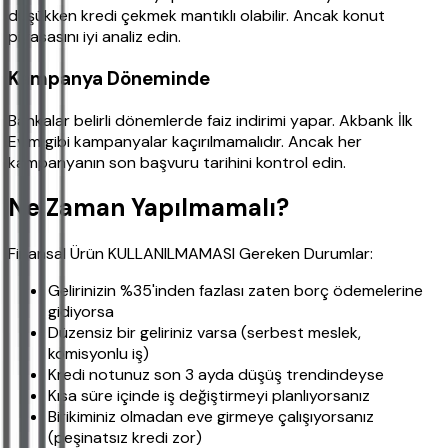
düşükken kredi çekmek mantıklı olabilir. Ancak konut
piyasasını iyi analiz edin.
Kampanya Döneminde
Bankalar belirli dönemlerde faiz indirimi yapar. Akbank İlk
Evim gibi kampanyalar kaçırılmamalıdır. Ancak her
kampanyanın son başvuru tarihini kontrol edin.
Ne Zaman Yapılmamalı?
Finansal Ürün KULLANILMAMASI Gereken Durumlar:
Gelirinizin %35'inden fazlası zaten borç ödemelerine
gidiyorsa
Düzensiz bir geliriniz varsa (serbest meslek,
komisyonlu iş)
Kredi notunuz son 3 ayda düşüş trendindeyse
Kısa süre içinde iş değiştirmeyi planlıyorsanız
Birikiminiz olmadan eve girmeye çalışıyorsanız
(peşinatsız kredi zor)