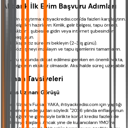
Akbank İlk Evim Başvuru Adımları
Ön araştırma: ihtiyackredisi.com'da faizleri karşılaştırın.
Belgeleri hazırlayın: Kimlik, gelir belgesi, tapu örneği.
Akbank şubesine gidin veya internet şubesinden
başvurun.
Ekspertiz sürecini bekleyin (2-3 iş günü).
Sözleşmeyi imzalayın ve tapu işlemlerini tamamlayın.
Başvuru sırasında dikkat edilmesi gereken en önemli nokta,
tüm belgelerin eksiksiz olmasıdır. Aksi halde süreç uzayabilir.
Uzman Tavsiyeleri
Finans Uzmanı Görüşü
Finans Uzmanı Furkan YAKA, ihtiyackredisi.com için yaptığı
değerlendirmede şunları söyledi: "2026 yılında enflasyonun
düşüş eğilimine girmesiyle birlikte konut kredisi faizleri de
gerilemeye başladı. Ancak yine de kullanıcıların YMO'ya