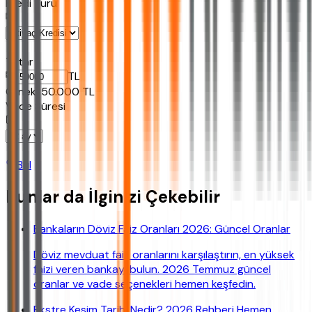
Kredi Turu
Tutar
TL
Ornek:
50.000
TL
Vade Süresi
Bul
Bunlar da İlginizi Çekebilir
Bankaların Döviz Faiz Oranları 2026: Güncel Oranlar
Döviz mevduat faiz oranlarını karşılaştırın, en yüksek
faizi veren bankayı bulun. 2026 Temmuz güncel
oranlar ve vade seçenekleri hemen keşfedin.
Ekstre Kesim Tarihi Nedir? 2026 Rehberi Hemen