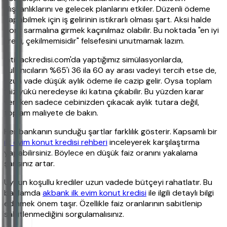
alışkanlıklarını ve gelecek planlarını etkiler. Düzenli ödeme
yapabilmek için iş gelirinin istikrarlı olması şart. Aksi halde
borç sarmalına girmek kaçınılmaz olabilir. Bu noktada "en iyi
kredi, çekilmemisidir" felsefesini unutmamak lazım.
ihtiyackredisi.com'da yaptığımız simülasyonlarda,
kullanıcıların %65'i 36 ila 60 ay arası vadeyi tercih etse de,
uzun vade düşük aylık ödeme ile cazip gelir. Oysa toplam
faiz yükü neredeyse iki katına çıkabilir. Bu yüzden karar
verirken sadece cebinizden çıkacak aylık tutara değil,
toplam maliyete de bakın.
Her bankanın sunduğu şartlar farklılık gösterir. Kapsamlı bir
ilk evim konut kredisi rehberi
inceleyerek karşılaştırma
yapabilirsiniz. Böylece en düşük faiz oranını yakalama
şansınız artar.
Uygun koşullu krediler uzun vadede bütçeyi rahatlatır. Bu
bağlamda
akbank ilk evim konut kredisi
ile ilgili detaylı bilgi
edinmek önem taşır. Özellikle faiz oranlarının sabitlenip
sabitlenmediğini sorgulamalısınız.