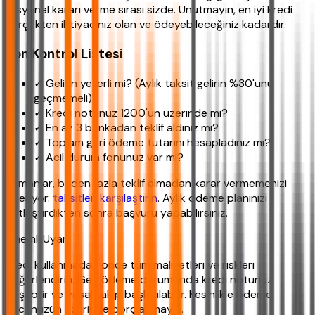
rasyonel kararı verme sırası sizde. Unutmayın, en iyi kredi
gerçekten ihtiyacınız olan ve ödeyebileceğiniz kadardır.
Son Kontrol Listesi
✓ Gelirin yeterli mi? (Aylık taksit gelirin %30'unu
geçmemeli)
✓ Kredi notunuz 1200'ün üzerinde mi?
✓ En az 3 bankadan teklif aldınız mı?
✓ Toplam geri ödeme tutarını hesapladınız mı?
✓ Acil durum fonunuz var mı?
Uzmanlar, birden fazla teklif almadan karar vermemenizi
öneriyor.
taksitleri karşılaştırın
. Aylık ödeme planınızı
netleştirdikten sonra başvuru yapabilirsiniz.
Önemli Uyarı
Kredi kullanmadan önce tüm maliyetleri ve riskleri
değerlendirin. Geç ödeme durumunda kredi notunuz
düşebilir ve yasal takip başlatılabilir. Kesinlikle ödeme
gücünüzün üzerinde borçlanmayın.