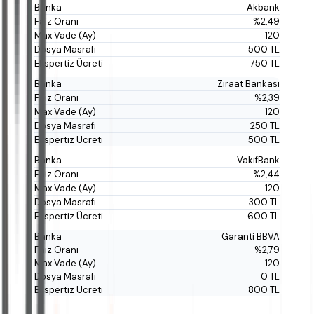
Akbank
%2,49
120
500 TL
750 TL
Ziraat Bankası
%2,39
120
250 TL
500 TL
VakıfBank
%2,44
120
300 TL
600 TL
Garanti BBVA
%2,79
120
0 TL
800 TL