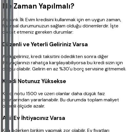
Ne Zaman Yapılmalı?
Akbank İlk Evim kredisini kullanmak için en uygun zaman,
finansal durumunuzun sağlam olduğu dönemlerdir. İşte
dikkat etmeniz gereken durumlar:
Düzenli ve Yeterli Geliriniz Varsa
Aylık geliriniz, kredi taksitini ödedikten sonra diğer
ihtiyaçlarınızı rahatça karşılayabiliyorsa bu kredi sizin için
doğru olabilir. Gelirin en az %30'u borç servisine gitmemeli.
Kredi Notunuz Yüksekse
Kredi notu 1500 ve üzeri olanlar daha düşük faiz
oranlarından yararlanabilir. Bu durumda toplam maliyet
önemli ölçüde azalır.
Acil Ev İhtiyacınız Varsa
Kira öderken birikim yapmak zor olabilir. Ev fiyatları