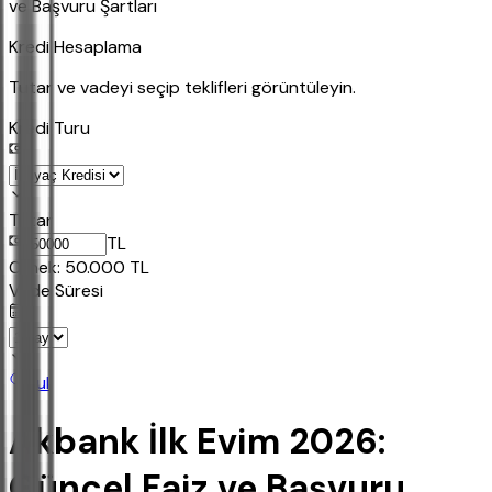
ve Başvuru Şartları
Kredi Hesaplama
Tutar ve vadeyi seçip teklifleri görüntüleyin.
Kredi Turu
Tutar
TL
Ornek:
50.000
TL
Vade Süresi
Bul
Akbank İlk Evim 2026:
Güncel Faiz ve Başvuru