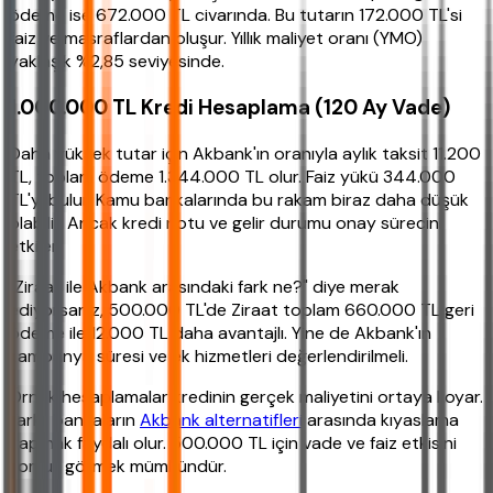
ödeme ise 672.000 TL civarında. Bu tutarın 172.000 TL'si
faiz ve masraflardan oluşur. Yıllık maliyet oranı (YMO)
yaklaşık %2,85 seviyesinde.
1.000.000 TL Kredi Hesaplama (120 Ay Vade)
Daha yüksek tutar için Akbank'ın oranıyla aylık taksit 11.200
TL, toplam ödeme 1.344.000 TL olur. Faiz yükü 344.000
TL'yi bulur. Kamu bankalarında bu rakam biraz daha düşük
olabilir. Ancak kredi notu ve gelir durumu onay sürecini
etkiler.
"Ziraat ile Akbank arasındaki fark ne?" diye merak
ediyorsanız, 500.000 TL'de Ziraat toplam 660.000 TL geri
ödeme ile 12.000 TL daha avantajlı. Yine de Akbank'ın
kampanya süresi ve ek hizmetleri değerlendirilmeli.
Örnek hesaplamalar kredinin gerçek maliyetini ortaya koyar.
Farklı bankaların
Akbank alternatifleri
arasında kıyaslama
yapmak faydalı olur. 500.000 TL için vade ve faiz etkisini
somut görmek mümkündür.