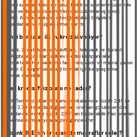
belgesi sunmak, kredi notunun belirli bir seviyenin üzerinde
olması ve daha önce konut kredisi kullanmamış olmak
gerekir. Ayrıca bankanın istediği eksiksiz belgeleri
tamamlamak ve müşteri olmak şarttır.
Hangi bankalar ilk ev kredisi veriyor?
Akbank, Ziraat Bankası, VakıfBank, Halkbank ve Garanti
BBVA gibi birçok banka ilk ev kredisi kampanyaları
sunmaktadır. Her bankanın faiz oranı, vade ve masraf yapısı
farklıdır. En uygun seçeneği bulmak için karşılaştırma
yapmak önemlidir.
İlk ev kredisi faiz oranı ne kadar?
2026 Temmuz itibarıyla kamu bankalarında yüzde 2,49 ile
yüzde 2,79 arasında değişen faiz oranları görülürken özel
bankalarda oranlar yüzde 2,99'dan başlayabilir. Faiz oranları
dönemsel kampanyalara göre güncellenir.
Akbank İlk Evim kredisinde masraflar neler?