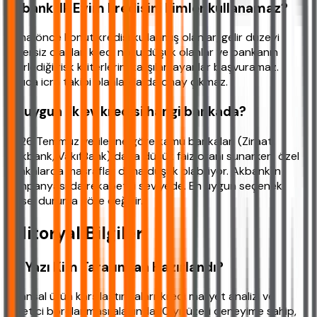
Akbank İlk Evim kredisini kimler kullanamaz?
Daha önce konut kredisi kullanmış olanlar, gelir düzeyi
yetersiz olanlar, kredi notu düşük olanlar ve bankanın
belirlediği risk kriterlerini karşılamayanlar başvuramaz.
Ayrıca icra takibi olanlarda da onay çıkmaz.
En uygun ilk ev kredisi hangi bankada?
2026 Temmuz verilerine göre kamu bankaları (Ziraat,
Halkbank, VakıfBank) daha düşük faiz oranı sunarken, özel
bankalarda masraflar daha düşük olabiliyor. Akbank'ın
kampanyası da rekabetçi seviyede. En uygun seçenek
kişisel duruma göre değişir.
Editoryal Bilgiler
Bu Yazı Kim Tarafından Hazırlandı?
Finansal ürün karşılaştırmaları, kredi maliyet analizi ve
tüketici borçlanması alanında 10 yıl üzeri deneyime sahip,