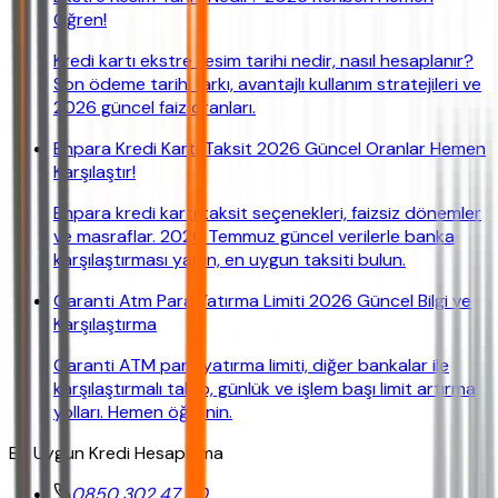
Öğren!
Kredi kartı ekstre kesim tarihi nedir, nasıl hesaplanır?
Son ödeme tarihi farkı, avantajlı kullanım stratejileri ve
2026 güncel faiz oranları.
Enpara Kredi Kartı Taksit 2026 Güncel Oranlar Hemen
Karşılaştır!
Enpara kredi kartı taksit seçenekleri, faizsiz dönemler
ve masraflar. 2026 Temmuz güncel verilerle banka
karşılaştırması yapın, en uygun taksiti bulun.
Garanti Atm Para Yatırma Limiti 2026 Güncel Bilgi ve
Karşılaştırma
Garanti ATM para yatırma limiti, diğer bankalar ile
karşılaştırmalı tablo, günlük ve işlem başı limit artırma
yolları. Hemen öğrenin.
En Uygun Kredi Hesaplama
0850 302 47 90