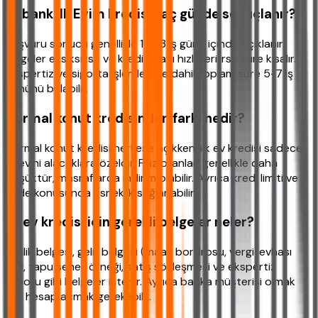
Akbank İlk Evim kredisi kaç günde sonuçlanır?
Başvuru sonucu genellikle 1 ila 3 iş günü içinde açıklanır.
Belgeler eksiksizse ve kredi onayı hızlı verilirse süre kısalır.
Ekspertiz ve sigorta işlemleri de dahil toplam süre 5-7 iş
gününü bulabilir.
Normal konut kredisinden farkı nedir?
Normal konut kredisi herkese açıkken, ilk ev kredisi sadece
ilk evini alacaklara özeldir. Faiz oranları genellikle daha
düşüktür, masraflarda indirim olabilir. Ayrıca kredi limiti ve
vade konusunda esneklik sağlanabilir.
İlk ev kredisi için gerekli belgeler neler?
Kimlik belgesi, gelir belgesi (maaş bordrosu, vergi levhası
vs.), tapu senet örneği, satış sözleşmesi ve ekspertiz
raporu gibi belgeler istenir. Ayrıca banka müşterisi olmak
için hesap açmak gerekebilir.