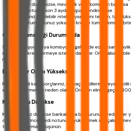
Geliriniz düzensizse, mevsimlik veya komisyon bazlıysa
Kredi notunuz son 3 ayda düşüş trendindeyse
İhtiyacınız ertelebilir nitelikteyse (yeni telefon, tatil, lük
Acil durum fonunuz yoksa ve krediyi tüm birikiminizi bit
Gelir Düzensizliği Durumunda
Serbest çalışıyor veya komisyonla gelir elde ediyorsanız, aylı
müşterilere kredi vermeye isteksiz davranır. Onay alsanız bil
risktir.
Borç/Gelir Oranı Yüksekse
Mevcut kredi kartı borçlarınız, ihtiyaç kredileriniz veya kredili
sarmalına girmenize neden olabilir. Örneğin elinize geçen 40.0
Kredi Notu Düşükse
Kredi notunuz düşükse bankalar ya başvurunuzu reddeder ya d
dönüşebilir. Önce kredi notunuzu yükseltmek için çalışın; mev
tekrar başvurmayı düşünün.