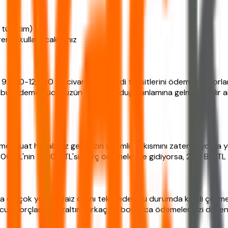
s tüketim)
irerek kullanacaksanız
k 9.000-12.000 TL civarındaki kredi taksitlerini ödemekte zorla
e bu, ödeme gücünüzün yüksek olduğu anlamına gelmez. Gelir akış
 mevduat hesabınız gelirinizin önemli bir kısmını zaten alıyorsa y
00 TL'nin 18.000 TL'si borç ödemelerine gidiyorsa, 200 Bin TL k
a çok yüksek faiz oranı teklif eder. Bu durumda kredi çekmek
cut borçlarınızı azaltın, birkaç ay boyunca ödemelerinizi düzen