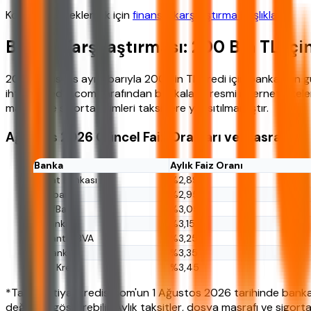
Konuyu desteklemek için
finansal karşılaştırma başlıkları
.
Banka Karşılaştırması: 200 Bin TL İçi
2026 Ağustos ayı itibarıyla 200 Bin TL kredi için bankaların gü
ihtiyackredisi.com tarafından bankaların resmi internet sitele
masrafı ve sigorta primleri taksitlere yansıtılmamıştır.
Ağustos 2026 Güncel Faiz Oranları ve Masraflar
Banka
Aylık Faiz Oranı
Ziraat Bankası
%2,89
Halkbank
%2,95
VakıfBank
%3,05
İş Bankası
%3,15
Garanti BBVA
%3,25
Akbank
%3,35
Yapı Kredi
%3,45
*Tablo, ihtiyackredisi.com'un 1 Ağustos 2026 tarihinde bankal
değişiklik gösterebilir. Aylık taksitler, dosya masrafı ve sigor