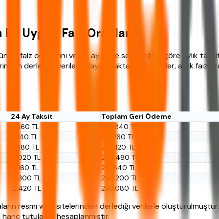
n En Uygun Faiz Oranları
ncel faiz oranlarını ve 24 ay vade seçeneğine göre aylık taksit 
rinden derlenen verilere dayanmaktadır. Bu veriler, aylık faiz 
24 Ay Taksit
Toplam Geri Ödeme
11.660 TL
279.840 TL
11.740 TL
281.760 TL
11.880 TL
285.120 TL
12.020 TL
288.480 TL
12.160 TL
291.840 TL
12.300 TL
295.200 TL
12.420 TL
298.080 TL
arın resmi web sitelerinden derlediği verilerle oluşturulmuştur
ta hariç tutularak hesaplanmıştır.