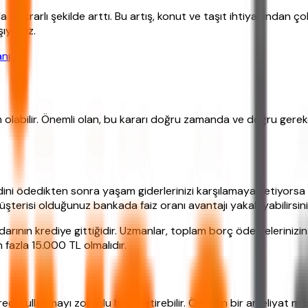
stikrarlı şekilde arttı. Bu artış, konut ve taşıt ihtiyacından çok 
şıyoruz.
nı
.
labilir. Önemli olan, bu kararı doğru zamanda ve doğru gerekçe
ini ödedikten sonra yaşam giderlerinizi karşılamaya yetiyorsa 20
şterisi olduğunuz bankada faiz oranı avantajı yakalayabilirsini
arının krediye gittiğidir. Uzmanlar, toplam borç ödemelerinizi
 fazla 15.000 TL olmalıdır.
 kredi kullanmayı zorunlu hale getirebilir. Örneğin bir ameliyat 