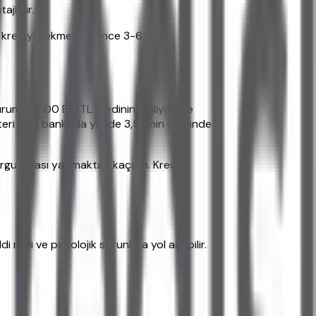
jlıdır.
en krediyi çekmeden önce 3-6 aylık
urumda 200 Bin TL kredinin maliyeti de
şteri aynı bankada yüzde 3,50'nin üzerinde
sorgulaması yapmaktan kaçının. Kredi
 mali ve psikolojik sorunlara yol açabilir.