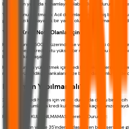
birikiminizin yanında tamamlayıcı olabilir. Bu tür durumlarda 
Yine de şunu unutmayın: Acil durumlar için birikmiş bir fonun
giderlerinizi karşılayacak bir yastık oluşturmuş olmanız idealdi
Yüksek Kredi Notu Olanlar İçin
Kredi notunuz 1500'ün üzerindeyse ve geçmişteki ödemelerini
düşer. Örneğin kredi notu yüksek bir müşteri, kamu bankasınd
bir oranla karşılaşabilir.
Kredi notunuzu yükseltmek için kredi kartı ekstrelerinizi düz
notunuz yükseldikçe bankaların size bakışı da olumlu yönde de
Ne Zaman Yapılmamalı?
200 Bin TL kredi herkes için ve her durumda doğru bir tercih ol
Aşağıdaki durumlarda kredi kullanmaktan kaçınmanızda fayda
Finansal Ürün KULLANILMAMASI Gereken Durumlar:
Gelirinizin yüzde 35'inden fazlası zaten borç servisine g