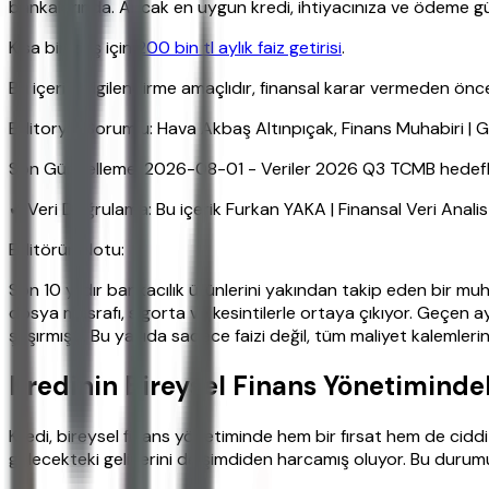
bankalarında. Ancak en uygun kredi, ihtiyacınıza ve ödeme gü
Kısa bir giriş için
200 bin tl aylık faiz getirisi
.
Bu içerik bilgilendirme amaçlıdır, finansal karar vermeden ö
Editoryal Sorumlu: Hava Akbaş Altınpıçak, Finans Muhabiri |
Son Güncelleme: 2026-08-01 - Veriler 2026 Q3 TCMB hedefleri
✔ Veri Doğrulama: Bu içerik Furkan YAKA | Finansal Veri Anali
Editörün Notu:
Son 10 yıldır bankacılık ürünlerini yakından takip eden bir mu
dosya masrafı, sigorta ve kesintilerle ortaya çıkıyor. Geçe
şaşırmıştı. Bu yazıda sadece faizi değil, tüm maliyet kalemleri
Kredinin Bireysel Finans Yönetimindek
Kredi, bireysel finans yönetiminde hem bir fırsat hem de ciddi
gelecekteki gelirlerini de şimdiden harcamış oluyor. Bu durum