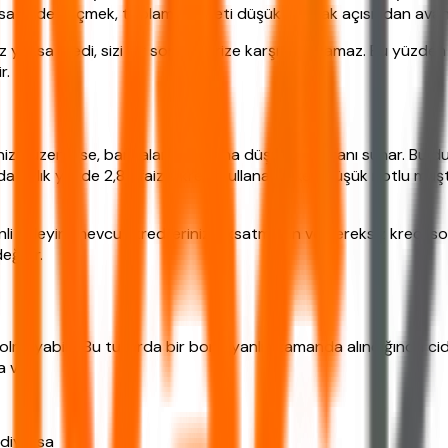
kısa vade seçmek, toplam maliyeti düşük tutmak açısından avanta
uz yoksa kredi, sizi bir sonraki krize karşı koruyamaz. Bu yüzd
r.
z düzenliyse, bankalar size daha düşük faiz oranı sunar. Bu d
a aylık yüzde 2,89 faizle kredi kullanabilirken düşük notlu mü
enli ödeyin, mevcut kredilerinizi aksatmayın ve gereksiz kredi 
ğişir.
mayabilir. Bu tutarda bir borç, yanlış zamanda alındığında ciddi
 var.
idiyorsa