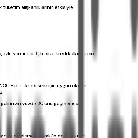
tüketim alışkanlıklarının etkisiyle
yle vermektir. İşte size kredi kullanmanın
0 Bin TL kredi sizin için uygun olabilir.
z.
n gelirinizin yüzde 30'unu geçmemesini
masrafını ertelemek mümkün değilse kredi,