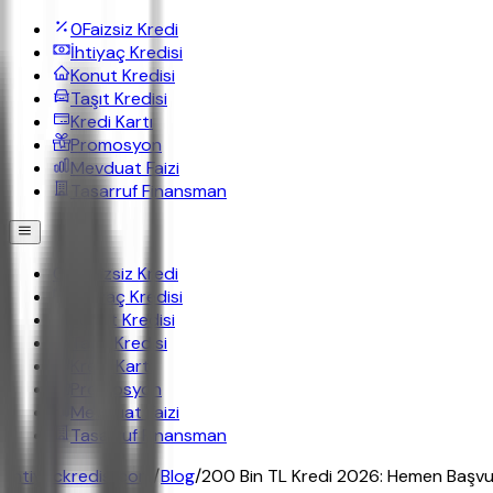
0
Faizsiz Kredi
İhtiyaç Kredisi
Konut Kredisi
Taşıt Kredisi
Kredi Kartı
Promosyon
Mevduat Faizi
Tasarruf Finansman
0
Faizsiz Kredi
İhtiyaç Kredisi
Konut Kredisi
Taşıt Kredisi
Kredi Kartı
Promosyon
Mevduat Faizi
Tasarruf Finansman
ihtiyackredisi.com
/
Blog
/
200 Bin TL Kredi 2026: Hemen Başvu