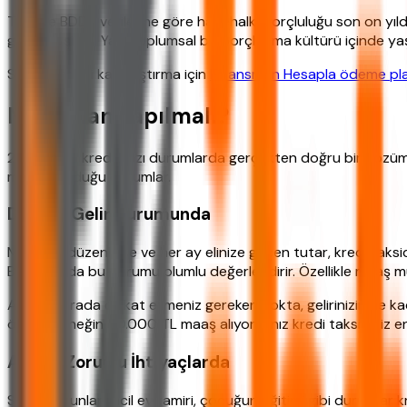
TÜİK ve BDDK verilerine göre hanehalkı borçluluğu son on yılda i
gerçekleşiyor. Yani toplumsal bir borçlanma kültürü içinde ya
Seçim öncesi karşılaştırma için
Finansman Hesapla ödeme pla
Ne Zaman Yapılmalı?
200 Bin TL kredi bazı durumlarda gerçekten doğru bir çözüm o
mantıklı olduğu durumlar.
Düzenli Gelir Durumunda
Maaşınız düzenliyse ve her ay elinize geçen tutar, kredi taksid
Bankalar da bu durumu olumlu değerlendirir. Özellikle maaş mü
Ancak burada dikkat etmeniz gereken nokta, gelirinizin ne kad
önerir. Örneğin 50.000 TL maaş alıyorsanız kredi taksidiniz en
Acil ve Zorunlu İhtiyaçlarda
Sağlık sorunları, acil ev tamiri, çocuğun eğitimi gibi durumlar