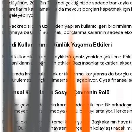
Bir düşünün, 200 Bin TL kredi çektiğinizde sadece bankayla değ
masraflarını karşılamak ya da mevcut borçları kapatmak için kul
gölgeleyebiliyor.
ihtiyackredisi.com üzerinden yapılan kullanıcı geri bildirimleri
boğmaya başladı." Bu örnek, borçlanma kararının sadece ekon
Kredi Kullanımının Günlük Yaşama Etkileri
Kredi kullandıktan sonra aylık bütçeniz yeniden şekillenir. 
alışkanlıklarınızı doğrudan etkiler. Bazı insanlar taksitleri aksat
Toplumda kredi kullanmak artık normal karşılansa da borçlu ol
sürdürülemez borçlar almasına yol açabiliyor. Oysa finansal s
Finansal Kararlarda Sosyal Çevrenin Rolü
İnsanlar çevresindekilerin kararlarından etkilenir. Bir arkadaş
örtüşmeyebilir. Sosyal medya da bu baskıyı artırıyor. Herke
Finansal okuryazarlığın temel kuralı şudur: Başkalarının haya
sorun: "Bu kredi benim hayatımı gerçekten kolaylaştıracak m