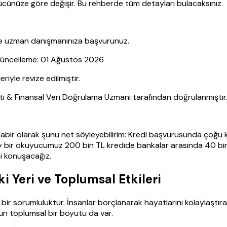
cünüze göre değişir. Bu rehberde tüm detayları bulacaksınız.
nce uzman danışmanınıza başvurunuz.
 Güncelleme: 01 Ağustos 2026
yle revize edilmiştir.
sti & Finansal Veri Doğrulama Uzmanı tarafından doğrulanmıştır
habir olarak şunu net söyleyebilirim: Kredi başvurusunda çoğu ki
n ay bir okuyucumuz 200 bin TL kredide bankalar arasında 40 b
ni konuşacağız.
i Yeri ve Toplumsal Etkileri
 bir sorumluluktur. İnsanlar borçlanarak hayatlarını kolaylaştı
un toplumsal bir boyutu da var.