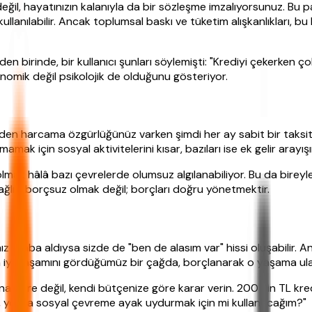
il, hayatınızın kalanıyla da bir sözleşme imzalıyorsunuz. Bu par
lanılabilir. Ancak toplumsal baskı ve tüketim alışkanlıkları, bu
nden birinde, bir kullanıcı şunları söylemişti: "Krediyi çekerken
omik değil psikolojik de olduğunu gösteriyor.
Eskiden harcama özgürlüğünüz varken şimdi her ay sabit bir taks
mamak için sosyal aktivitelerini kısar, bazıları ise ek gelir arayışı
mak hâlâ bazı çevrelerde olumsuz algılanabiliyor. Bu da bireyl
ağlık, borçsuz olmak değil; borçları doğru yönetmektir.
ınız araba aldıysa sizde de "ben de alasım var" hissi oluşabilir.
sin iyi yaşamını gördüğümüz bir çağda, borçlanarak o yaşama u
tına göre değil, kendi bütçenize göre karar verin. 200 Bin TL 
ı, yoksa sosyal çevreme ayak uydurmak için mi kullanacağım?"