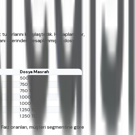
tutarlarını karşılaştırdık. Hesaplamalar,
oranı üzerinden hesaplanmıştır; dosya
Dosya Masrafı
500 TL
750 TL
750 TL
1.000 TL
1.000 TL
1.250 TL
1.250 TL
. Faiz oranları, müşteri segmentine göre