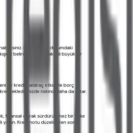
nabilirsiniz. Bankalar bu durumdaki
ınız belirsizse kredi taksidi büyük bir
eni bir kredi, kaldıraç etkisiyle borç
redi eklediğinizde riskiniz daha da artar.
, finansal olarak sürdürülemez bir yüke
li yapın. Kredi notu düzeldikten sonra