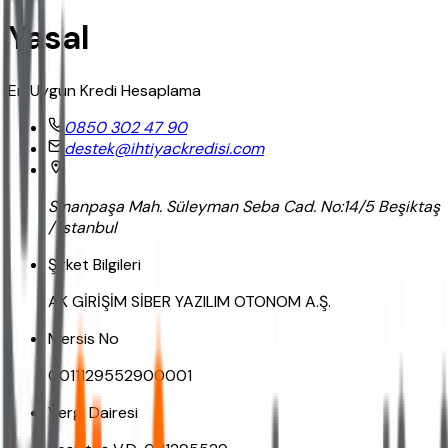
Yasal
En Uygun Kredi Hesaplama
0850 302 47 90
destek@ihtiyackredisi.com
Sinanpaşa Mah. Süleyman Seba Cad. No:14/5 Beşiktaş
/ İstanbul
Şirket Bilgileri
AK GİRİŞİM SİBER YAZILIM OTONOM A.Ş.
Mersis No
0011129552900001
Vergi Dairesi