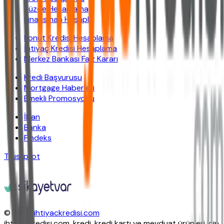
Yüzde Hesaplama
Finansman Hesapla
Konut Kredisi Hesaplama
İhtiyaç Kredisi Hesaplama
Merkez Bankası Faiz Kararı
Kredi Başvurusu
Mortgage Haberleri
Emekli Promosyonu
İban
Banka
Findeks
Trustpilot
© 2026
ihtiyackredisi.com
ihtiyackredisi.com, kredi, kredi kartı ve mevduat ürünleri için