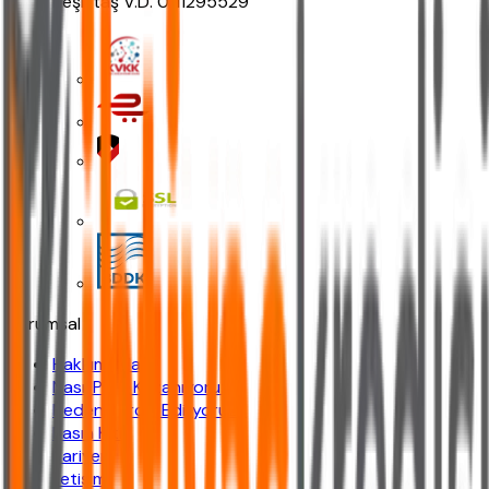
Beşiktaş V.D. 0111295529
Kurumsal
Hakkımızda
Nasıl Para Kazanıyoruz?
Neden Tercih Ediliyoruz?
Basın Kiti
Kariyer
İletişim