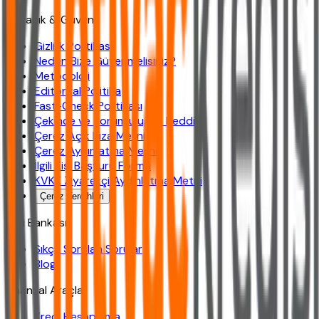
Şeffaflık & Güven
Gizlilik Politikası
Neden Bize Güvenmelisiniz?
Metodoloji
Editoryal Politika
Fast-Check Politikası
Çekince ve Sorumluluğun Reddi
Çerez Açık Rıza Metni
Çerez Aydınlatma Metni
İlgili Kişi Başvuru Formu
KVKK Ziyaretçi Aydınlatma Metni
Çerez Tercihleri
Bilgi Bankası
Sıkça Sorulan Sorular
Blog
Finansal Araçlar
Kredi Hesaplama