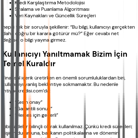
Kredi Karşılaştırma Metodolojisi
Sıralama ve Puanlama Algoritması
Veri Kaynakları ve Güncellik Süreçleri
hepsi tek bir soruyla şekillenir: “Bu bilgi, kullanıcıyı gerçekten
daha doğru bir karara götürür mü?” Eğer cevabı net
değilse, o bilgi yayına girmez.
Kullanıcıyı Yanıltmamak Bizim İçin
Temel Kuraldır
Finansal içerik üretirken en önemli sorumluluklardan biri,
kullanıcıyı yanlış beklentiye sokmamaktır. Bu nedenle
ihtiyackredisi.com’da:
“Kesin onay”
“Garantili sonuç”
“Herkes için geçerli”
gibi ifadeler bilinçli olarak kullanılmaz. Çünkü kredi süreçleri;
kişinin durumuna, bankanın politikalarına ve dönemin