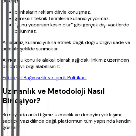
Bu ekip:
bankaların reklam diliyle konuşmaz,
gereksiz teknik terimlerle kullanıcıyı yormaz,
“şunu yaparsan kesin olur” gibi gerçek dışı vaatlerde
bulunmaz.
Amacımız; kullanıcıyı ikna etmek değil, doğru bilgiyi sade ve
anlaşılır şekilde sunmaktır.
Ayrıca bu konu ile alakalı olarak aşğıdaki linkimiz üzerinden
de detaylı bilgi alabilirsiniz:
Editoryal Bağımsızlık ve İçerik Politikası
Uzmanlık ve Metodoloji Nasıl
Birleşiyor?
Bu sayfada anlattığımız uzmanlık ve deneyim yaklaşımı;
sadece yazı dilinde değil, platformun tüm yapısında kendini
gösterir.