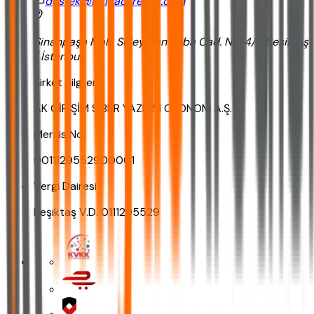
destek@ihtiyackredisi.com
Sinanpaşa Mah. Süleyman Seba Cad. No:14/5 Beşiktaş
/ İstanbul
Şirket Bilgileri
AK GİRİŞİM SİBER YAZILIM OTONOM A.Ş.
Mersis No
0011129552900001
Vergi Dairesi
Beşiktaş V.D. 0111295529