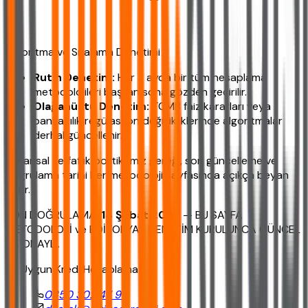
Algoritma ve Sıralama Denetimi
Rutin Denetim:
Her 3 ayda bir tüm hesaplama
metodolojileri baştan sona gözden geçirilir.
Olağanüstü Denetim:
TCMB faiz kararları veya
bankacılık regülasyon değişikliklerinde algoritmalar
derhal güncellenir.
•
Finansal şeffaflık politikamız gereği, son güncelleme ve
doğrulama tarihi her metodoloji sayfasında açıkça beyan
edilir.
SON DOĞRULAMA:
14 Şubat 2026
— BU SAYFA
METODOLOJİ ve EDİTORYAL DENETİM KURULUNCA GÜNCEL
VE ONAYLI.
En Uygun Kredi Hesaplama
0850 302 47 90