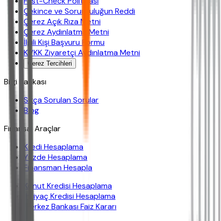
Fast-Check Politikası
Çekince ve Sorumluluğun Reddi
Çerez Açık Rıza Metni
Çerez Aydınlatma Metni
İlgili Kişi Başvuru Formu
KVKK Ziyaretçi Aydınlatma Metni
Çerez Tercihleri
Bilgi Bankası
Sıkça Sorulan Sorular
Blog
Finansal Araçlar
Kredi Hesaplama
Yüzde Hesaplama
Finansman Hesapla
Konut Kredisi Hesaplama
İhtiyaç Kredisi Hesaplama
Merkez Bankası Faiz Kararı