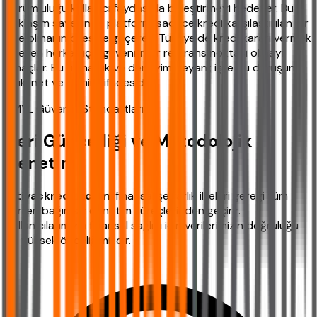
sorumluluğu kullanıcı faydasıyla birleştirmeyi hedefler. Bu
yaklaşım sayesinde platform; sadece kredi karşılaştırılan bir
site olmanın ötesine geçerek, Türkiye’de kredi kararı vermek
isteyen herkes için güvenilir bir referans noktası olmayı
amaçlar. Bu uzmanlık ve deneyim beyanı; işte bu duruşun
açık, net ve samimi ifadesidir.
YMYL Güvenlik Standartları
Veri Güncelliği ve Metodolojik
Denetim
ihtiyackredisi.com
, finansal şeffaflık ilkeleri gereği tüm
verileri bağımsız denetim süreçlerinden geçirir.
Kullanıcılarımızın finansal sağlığı için verilerimizin doğruluğu
en yüksek önceliğimizdir.