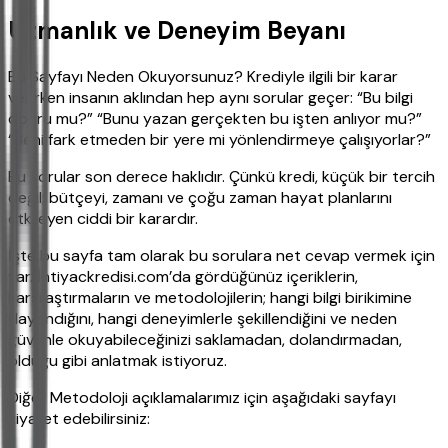
Uzmanlık ve Deneyim Beyanı
Bu Sayfayı Neden Okuyorsunuz? Krediyle ilgili bir karar
verirken insanın aklından hep aynı sorular geçer: “Bu bilgi
doğru mu?” “Bunu yazan gerçekten bu işten anlıyor mu?”
“Beni fark etmeden bir yere mi yönlendirmeye çalışıyorlar?”
Bu sorular son derece haklıdır. Çünkü kredi, küçük bir tercih
değil; bütçeyi, zamanı ve çoğu zaman hayat planlarını
etkileyen ciddi bir karardır.
İşte bu sayfa tam olarak bu sorulara net cevap vermek için
var. İhtiyackredisi.com’da gördüğünüz içeriklerin,
karşılaştırmaların ve metodolojilerin; hangi bilgi birikimine
dayandığını, hangi deneyimlerle şekillendiğini ve neden
güvenle okuyabileceğinizi saklamadan, dolandırmadan,
olduğu gibi anlatmak istiyoruz.
Diğer Metodoloji açıklamalarımız için aşağıdaki sayfayı
ziyaret edebilirsiniz: