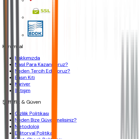
Kurumsal
Hakkımızda
Nasıl Para Kazanıyoruz?
Neden Tercih Ediliyoruz?
Basın Kiti
Kariyer
İletişim
Şeffaflık & Güven
Gizlilik Politikası
Neden Bize Güvenmelisiniz?
Metodoloji
Editoryal Politika