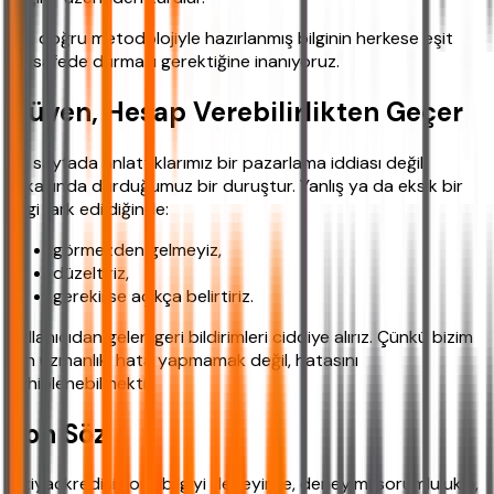
Biz, doğru metodolojiyle hazırlanmış bilginin herkese eşit
mesafede durması gerektiğine inanıyoruz.
Güven, Hesap Verebilirlikten Geçer
Bu sayfada anlattıklarımız bir pazarlama iddiası değil,
arkasında durduğumuz bir duruştur. Yanlış ya da eksik bir
bilgi fark edildiğinde:
görmezden gelmeyiz,
düzeltiriz,
gerekirse açıkça belirtiriz.
Kullanıcıdan gelen geri bildirimleri ciddiye alırız. Çünkü bizim
için uzmanlık; hata yapmamak değil, hatasını
sahiplenebilmektir.
Son Söz
İhtiyackredisi.com; bilgiyi deneyimle, deneyimi sorumlulukla,