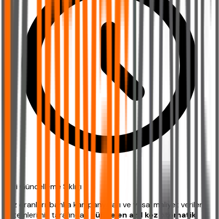
Veri Güncelleme Sıklığı
Faiz oranları, banka kampanyaları ve yasal maliyet verileri
sistemlerimiz tarafından
günde en az 1 kez otomatik