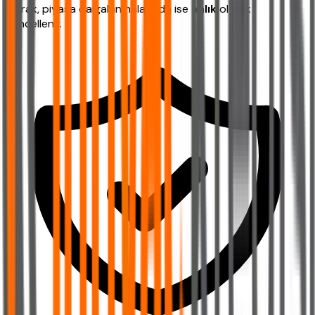
olarak, piyasa dalgalanmalarında ise
anlık
olarak
güncellenir.