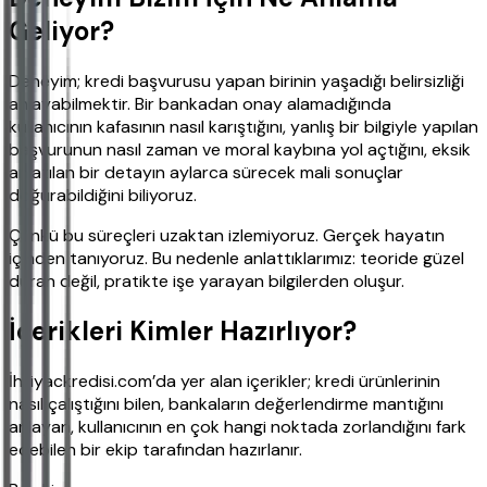
Geliyor?
Deneyim; kredi başvurusu yapan birinin yaşadığı belirsizliği
anlayabilmektir. Bir bankadan onay alamadığında
kullanıcının kafasının nasıl karıştığını, yanlış bir bilgiyle yapılan
başvurunun nasıl zaman ve moral kaybına yol açtığını, eksik
anlatılan bir detayın aylarca sürecek mali sonuçlar
doğurabildiğini biliyoruz.
Çünkü bu süreçleri uzaktan izlemiyoruz. Gerçek hayatın
içinden tanıyoruz. Bu nedenle anlattıklarımız: teoride güzel
duran değil, pratikte işe yarayan bilgilerden oluşur.
İçerikleri Kimler Hazırlıyor?
İhtiyackredisi.com’da yer alan içerikler; kredi ürünlerinin
nasıl çalıştığını bilen, bankaların değerlendirme mantığını
anlayan, kullanıcının en çok hangi noktada zorlandığını fark
edebilen bir ekip tarafından hazırlanır.