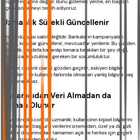
koşullarına göre değişir. Bunu gizlemek yerine, en baştan
açıkça söylemeyi tercih ediyoruz.
Uzmanlık Sürekli Güncellenir
Finans dünyası sabit değildir. Bankaların kampanyaları
değişir, koşullar güncellenir, mevzuatlar yenilenir. Bu yüzden
uzmanlık; bir defa kazanılıp kenara bırakılan bir şey değil,
sürekli canlı tutulması gereken bir sorumluluktur.
İçerikler düzenli olarak gözden geçirilir, eskiyen bilgiler
güncellenir ve kullanıcı farkında olmadan yanlış bilgiyle baş
başa bırakılmaz.
Kullanıcıdan Veri Almadan da
Uzman Olunur
İhtiyackredisi.com’da uzmanlık; kullanıcının kişisel bilgilerini
toplamadan, başvuru verilerini istemeden, özel ya da gizli
bilgilere dayanmadan tamamen açık ve herkes için geçerli
bilgiler üzerinden kurulur.