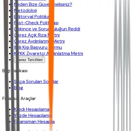
Neden Bize Güvenmelisiniz?
Metodoloji
Editoryal Politika
Fast-Check Politikası
Çekince ve Sorumluluğun Reddi
Çerez Açık Rıza Metni
Çerez Aydınlatma Metni
İlgili Kişi Başvuru Formu
KVKK Ziyaretçi Aydınlatma Metni
Çerez Tercihleri
Bilgi Bankası
Sıkça Sorulan Sorular
Blog
Finansal Araçlar
Kredi Hesaplama
Yüzde Hesaplama
Finansman Hesapla