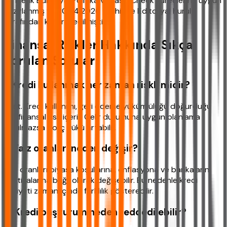
Bu içerik Editoryal Politika ve Fast-Check süreçlerine uygun
hazırlanmış ve 20.04.2026 tarihinde Editoryal Kurul
tarafından kontrol edilmiştir.
Finansal Riskler Hakkında Sıkça
Sorulan Sorular
1
.
Kredi kullanmak her zaman riskli midir?
Evet. Kredi kullanımı, geri ödeme yükümlülüğü doğurduğu
için finansal risk içerir. Gelir durumuna uygun planlama
yapılmazsa borç yükü artabilir.
2
.
Faiz oranları neden değişir?
Faiz oranları piyasa koşullarına, enflasyona ve bankaların
politikalarına bağlı olarak değişebilir. Bu nedenle kredi
maliyeti zaman içinde farklılık gösterebilir.
3
.
Kredi başvurum neden reddedilebilir?