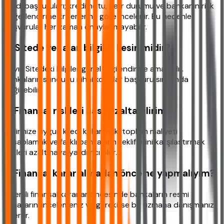
Kredi başvuruları; kredi notu, gelir durumu ve bankanın risk
değerlendirme kriterlerine göre incelenir. Bu nedenle
başvurular her zaman onaylanmayabilir.
4
.
Sitede yer alan bilgiler kesin midir?
Hayır. Sitedeki bilgiler genel bilgilendirme amaçlıdır.
Bankaların sunduğu nihai koşullar başvuru sırasında
değişebilir.
5
.
Finansal riskleri nasıl azaltabilirim?
Gelirinize uygun kredi kullanmak, toplam maliyeti
hesaplamak ve farklı bankaların tekliflerini karşılaştırmak
riskleri azaltmaya yardımcı olur.
6
.
Finansal karar almadan önce ne yapmalıyım?
Önemli finansal kararlar öncesinde bankaların resmi
kanallarını incelemeniz ve gerekirse bir uzmana danışmanız
önerilir.