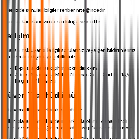
Sitemizde sunulan bilgiler rehber niteliğindedir.
Finansal kararlarınızın sorumluluğu size aittir.
İletişim
Finansal risk uyarısı ile ilgili sorularınız veya geri bildirimleriniz
için bizimle iletişime geçebilirsiniz:
E-posta: destek@ihtiyackredisi.com
Adres: Sinanpaşa Mah. Süleyman Seba Cad. No:14/5
Beşiktaş / İstanbul
Güven Taahhüdümüz
ihtiyackredisi.com olarak hedefimiz:
Kullanıcılara finansal risklerin farkında olarak daha bilinçli
karar vermelerini sağlayacak şeffaf ve güvenilir bilgi sunmak.