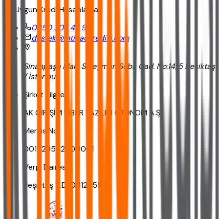
En Uygun Kredi Hesaplama
0850 302 47 90
destek@ihtiyackredisi.com
Sinanpaşa Mah. Süleyman Seba Cad. No:14/5 Beşiktaş
/ İstanbul
Şirket Bilgileri
AK GİRİŞİM SİBER YAZILIM OTONOM A.Ş.
Mersis No
0011129552900001
Vergi Dairesi
Beşiktaş V.D. 0111295529