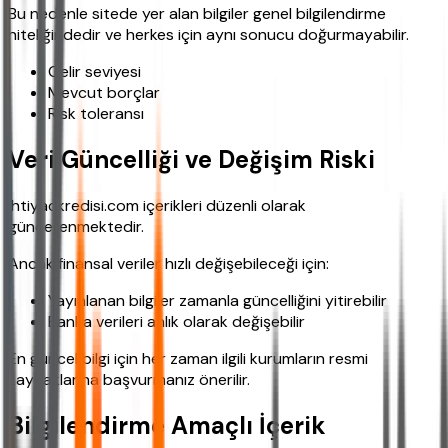
Bu nedenle sitede yer alan bilgiler genel bilgilendirme
niteliğindedir ve herkes için aynı sonucu doğurmayabilir.
Gelir seviyesi
Mevcut borçlar
Risk toleransı
Veri Güncelliği ve Değişim Riski
ihtiyackredisi.com içerikleri düzenli olarak
güncellenmektedir.
Ancak finansal veriler hızlı değişebileceği için:
Yayınlanan bilgiler zamanla güncelliğini yitirebilir
Banka verileri anlık olarak değişebilir
En güncel bilgi için her zaman ilgili kurumların resmi
kaynaklarına başvurmanız önerilir.
Bilgilendirme Amaçlı İçerik