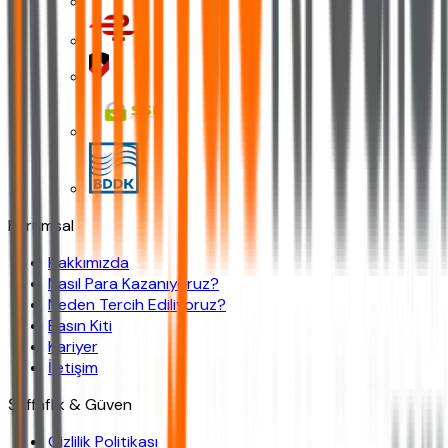
Kurumsal
Hakkımızda
Nasıl Para Kazanıyoruz?
Neden Tercih Ediliyoruz?
Basın Kiti
Kariyer
İletişim
Şeffaflık & Güven
Gizlilik Politikası