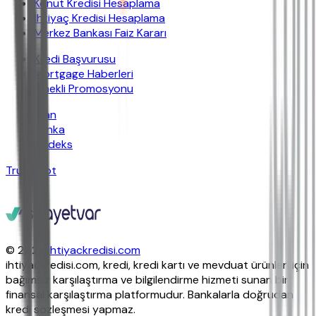
Konut Kredisi Hesaplama
İhtiyaç Kredisi Hesaplama
Merkez Bankası Faiz Kararı
Kredi Başvurusu
Mortgage Haberleri
Emekli Promosyonu
İban
Banka
Findeks
Trustpilot
© 2026
ihtiyackredisi.com
ihtiyackredisi.com, kredi, kredi kartı ve mevduat ürünleri için
bağımsız karşılaştırma ve bilgilendirme hizmeti sunan bir
finansal karşılaştırma platformudur. Bankalarla doğrudan
kredi sözleşmesi yapmaz.