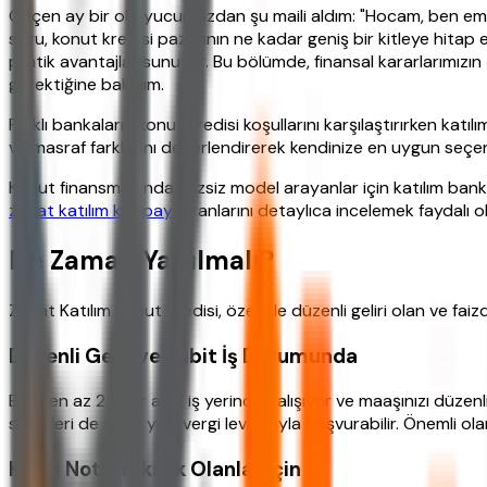
Geçen ay bir okuyucumuzdan şu maili aldım: "Hocam, ben emekl
soru, konut kredisi pazarının ne kadar geniş bir kitleye hitap
pratik avantajlar sunuyor. Bu bölümde, finansal kararlarımızı
gerektiğine bakalım.
Farklı bankaların konut kredisi koşullarını karşılaştırırken kat
ve masraf farklarını değerlendirerek kendinize en uygun seçeneğ
Konut finansmanında faizsiz model arayanlar için katılım bank
ziraat katılım kar payı
oranlarını detaylıca incelemek faydalı ol
Ne Zaman Yapılmalı?
Ziraat Katılım Konut Kredisi, özellikle düzenli geliri olan ve fa
Düzenli Gelir ve Sabit İş Durumunda
Eğer en az 2 yıldır aynı iş yerinde çalışıyor ve maaşınızı düzen
sahipleri de son 1 yıllık vergi levhasıyla başvurabilir. Önemli ol
Kredi Notu Yüksek Olanlar İçin