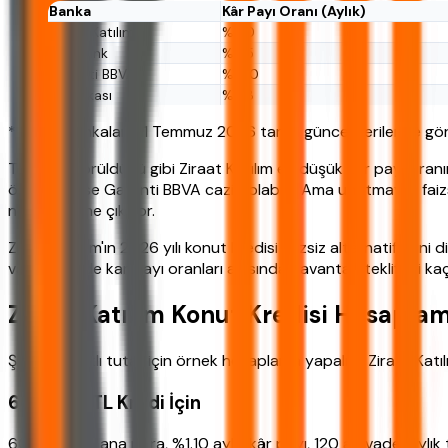
Banka
Kâr Payı Oranı (Aylık)
Ziraat Katılım
%1.10
Halkbank
%1.15
Garanti BBVA
%1.20
İş Bankası
%1.18
*Tablo, bankaların 1 Temmuz 2026 tarihli güncel verilerine gör
Tabloda görüldüğü gibi Ziraat Katılım en düşük kâr payı oran
önceliğinizse Garanti BBVA cazip olabilir. Ama unutmayın, faiz
noktada öne çıkıyor.
Ziraat Katılım'ın 2026 yılı konut kredisi faizsiz alternatiflerini
vade hem de kar payı oranları açısından avantajlı teklifleri k
Ziraat Katılım Konut Kredisi Hesapla
Şimdi iki farklı tutar için örnek hesaplama yapalım. Ziraat Katı
600.000 TL Kredi İçin
600.000 TL ana para, %1.10 aylık kâr payı, 120 ay vade. Aylı