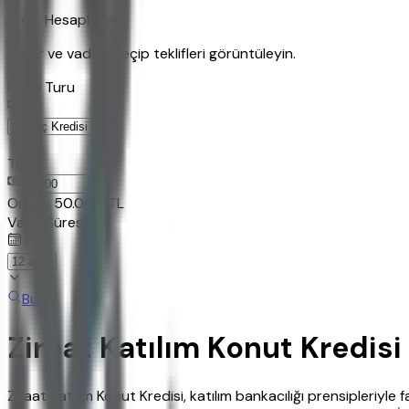
Kredi Hesaplama
Tutar ve vadeyi seçip teklifleri görüntüleyin.
Kredi Turu
Tutar
TL
Ornek:
50.000
TL
Vade Süresi
Bul
Ziraat Katılım Konut Kredisi
Ziraat Katılım Konut Kredisi, katılım bankacılığı prensipleriyle