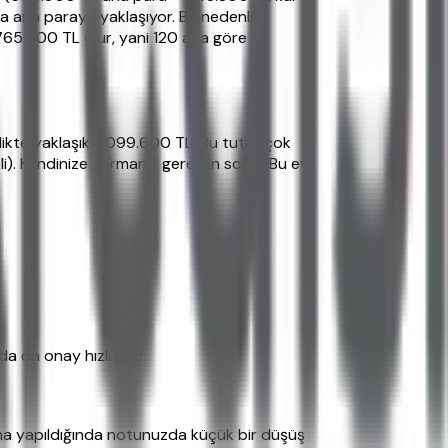
ıya ana paraya yaklaşıyor. Bu nedenle
765.000 TL olur, yani 120 aya göre
likte yaklaşık 2.099.600 TL. Bu tutar çok
i). Kendinize sormanız gereken soru: "Bu ev
 ön onay hızlı gelir.
ma yapıldığında notunuzda küçük bir düşüş