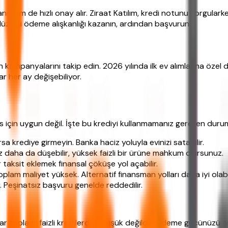
ı hem de hızlı onay alır. Ziraat Katılım, kredi notunu sorgular
enli ödeme alışkanlığı kazanın, ardından başvurun.
ın kampanyalarını takip edin. 2026 yılında ilk ev alımlarına öze
r her ay değişebiliyor.
es için uygun değil. İşte bu krediyi kullanmamanız gereken durum
sa krediye girmeyin. Banka haciz yoluyla evinizi satabilir.
daha da düşebilir, yüksek faizli bir ürüne mahkum olursunuz.
r taksit eklemek finansal çöküşe yol açabilir.
oplam maliyet yüksek. Alternatif finansman yolları daha iyi olabil
. Peşinatsız başvuru genelde reddedilir.
flar toplamı faizli kredilerden düşük değildir. Ödeme gücünüzü 