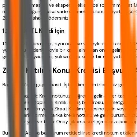
payı). Dosya masrafı ve ekspertiz eklenince toplam maliyet 1.
mümkün olduğunca kısa vade seçmek toplam maliyeti düşürür. 
283.000 TL daha az ödersiniz.
1.200.000 TL Kredi İçin
1.200.000 TL ana para, aynı oran ve vadeyle aylık taksit 17.4
yüksek, bu nedenle böyle bir kredi almadan önce gelirinizin e
gerçekten ihtiyacım mı, yoksa daha küçük bir evle yetinebilir
Ziraat Katılım Konut Kredisi Başvuru 
Başvuru süreci gayet basit. İşte adım adım izlemeniz gereken 
Ön hazırlık: Kredi notunuzu öğrenin, gelir-gider tablosu çı
Belgeleri toplayın: Kimlik, maaş bordrosu, ikametgah, tap
Başvuru: En yakın Ziraat Katılım şubesine gidin veya int
Değerlendirme: Banka kredi notunu ve gelir durumunuzu i
Sözleşme ve tapu: Onay çıkarsa sözleşme imzalanır, tapu h
Bu arada, 'Acaba başvurum reddedilirse kredi notum etkileni