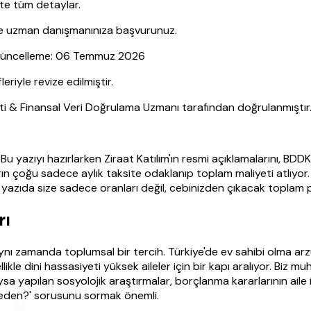
şte tüm detaylar.
nce uzman danışmanınıza başvurunuz.
| Güncelleme: 06 Temmuz 2026
yle revize edilmiştir.
sti & Finansal Veri Doğrulama Uzmanı tarafından doğrulanmıştır
Bu yazıyı hazırlarken Ziraat Katılım'ın resmi açıklamalarını, BDD
n çoğu sadece aylık taksite odaklanıp toplam maliyeti atlıyor. 
u yazıda size sadece oranları değil, cebinizden çıkacak toplam
rı
ynı zamanda toplumsal bir tercih. Türkiye'de ev sahibi olma arzu
ellikle dini hassasiyeti yüksek aileler için bir kapı aralıyor. Bi
a yapılan sosyolojik araştırmalar, borçlanma kararlarının aile içi
Neden?' sorusunu sormak önemli.