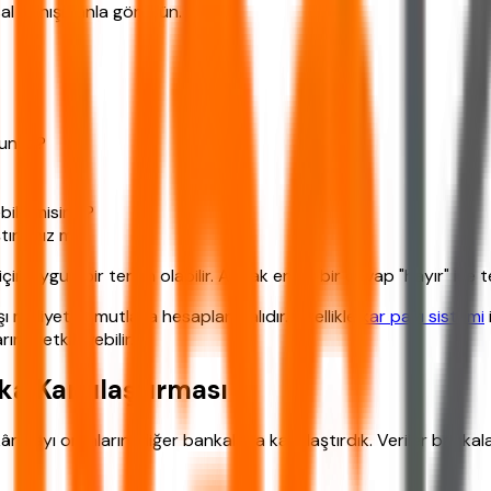
nsal danışmanla görüşün.
usunuz?
ilir misiniz?
ştırdınız mı?
için uygun bir tercih olabilir. Ancak en az bir cevap "hayır" ise 
şı maliyetler mutlaka hesaplanmalıdır. Özellikle
kar payı sistemi
zı etkileyebilir.
ka Karşılaştırması
 payı oranlarını diğer bankalarla karşılaştırdık. Veriler bankal