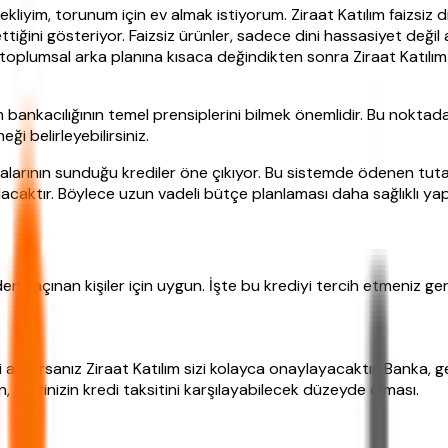
iyim, torunum için ev almak istiyorum. Ziraat Katılım faizsiz 
 ettiğini gösteriyor. Faizsiz ürünler, sadece dini hassasiyet de
n toplumsal arka planına kısaca değindikten sonra Ziraat Katılım
ılım bankacılığının temel prensiplerini bilmek önemlidir. Bu nokta
i belirleyebilirsiniz.
alarının sunduğu krediler öne çıkıyor. Bu sistemde ödenen tutar
acaktır. Böylece uzun vadeli bütçe planlaması daha sağlıklı yapıl
izden kaçınan kişiler için uygun. İşte bu krediyi tercih etmeniz g
li alıyorsanız Ziraat Katılım sizi kolayca onaylayacaktır. Banka, 
an, gelirinizin kredi taksitini karşılayabilecek düzeyde olması.