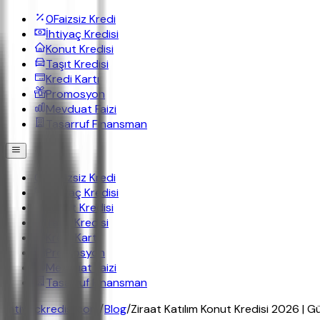
0
Faizsiz Kredi
İhtiyaç Kredisi
Konut Kredisi
Taşıt Kredisi
Kredi Kartı
Promosyon
Mevduat Faizi
Tasarruf Finansman
0
Faizsiz Kredi
İhtiyaç Kredisi
Konut Kredisi
Taşıt Kredisi
Kredi Kartı
Promosyon
Mevduat Faizi
Tasarruf Finansman
ihtiyackredisi.com
/
Blog
/
Ziraat Katılım Konut Kredisi 2026 | G