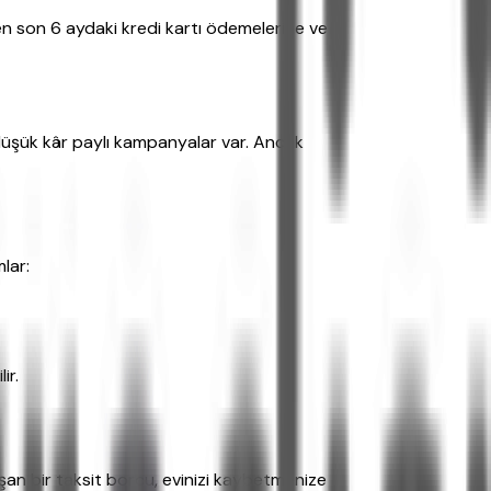
ken son 6 aydaki kredi kartı ödemelerine ve
l düşük kâr paylı kampanyalar var. Ancak
lar:
ir.
aşan bir taksit borcu, evinizi kaybetmenize