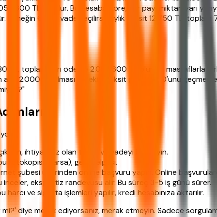
050.600 TL'yi bulur. Bu hesaba göre, kâr payı miktarı yarı yar
Örneğin 60 ay vade seçilirse aylık taksit 12.750 TL, toplam 
80 TL, toplam geri ödeme 2.097.600 TL olur. Ek masraflarla bir
n az 52.000 TL olması gerekir (taksit gelirin %30'unu geçmemel
 miyim?"
Adımları
yol:
karın, ihtiyacınız olan tutarı ve vadeyi belirleyin.
u fotokopisi (varsa), gelir belgesi.
ernet şubesi üzerinden online başvuru yapın. Online başvurularda
nceler, ekspertiz randevusu alır. Bu süreç 3-5 iş günü sürer.
arcı ve sigorta işlemleri yapılır, kredi hesabınıza aktarılır.
r mi?' diye merak ediyorsanız, merak etmeyin. Sadece sorgula