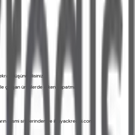
tekrar düşünmelisiniz.
ile çalışan ürünlerde erken kapatma
arın resmi sitelerinden ve ihtiyackredisi.com