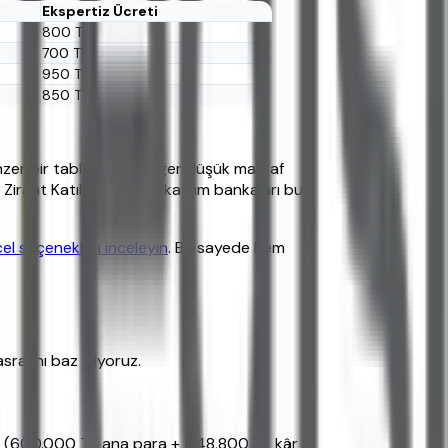
Ekspertiz Ücreti
800 TL
700 TL
950 TL
850 TL
zer bir tablo çiziyor. Eğer düşük masraf
iraat Katılım ve diğer katılım bankaları bu
cel seçenekleri inceleyin
. Bu sayede hem
srafını baz alıyoruz.
 TL (600.000 TL ana para + 448.800 TL kâr