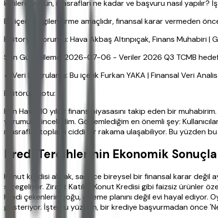
kimlere uygun, masrafları ne kadar ve başvuru nasıl yapılır? İ
Bu içerik bilgilendirme amaçlıdır, finansal karar vermeden ö
Editoryal Sorumlu: Hava Akbaş Altınpıçak, Finans Muhabiri 
Son Güncelleme: 2026-07-06 - Veriler 2026 Q3 TCMB hedefleri
✔ Veri Doğrulama: Bu içerik Furkan YAKA | Finansal Veri Anali
Editörün Notu:
Ben Hava, 10 yıldır finans piyasasını takip eden bir muhabirim. 
yorumunu inceledim. Gözlemlediğim en önemli şey: Kullanıcıları
masraflar toplamı ciddi bir rakama ulaşabiliyor. Bu yüzden b
Kredi Tercihlerinin Ekonomik Sonuçla
Konut kredisi almak, sadece bireysel bir finansal karar değil a
süregeliyor. Ziraat Katılım Konut Kredisi gibi faizsiz ürünler öz
Kredi çekenlerin çoğu, ödeme planını değil evi hayal ediyor. Oys
gösteriyor. İşte bu yüzden, bir krediye başvurmadan önce '