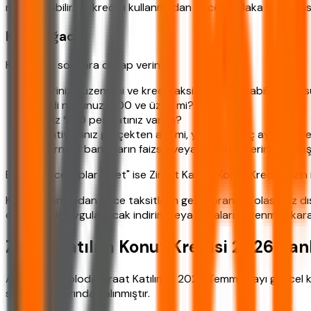
neden olabilir. Bu krediyi kullanmadan önce mutlaka bir fina
Karar Ağacı
Kısaca, şu sorulara cevap verin:
Geliriniz düzenli mi ve kredi taksitini karşılayabiliyor m
Kredi notunuz 1200 ve üzeri mi?
En az %20 peşinatınız var mı?
Ev ihtiyacınız gerçekten acil mi, yoksa birkaç ay bekleyeb
Alternatif bankaların faizsiz veya faizli tekliflerini karşıla
Eğer tüm cevaplar "evet" ise Ziraat Katılım Konut Kredisi sizin 
Kredi kullanmadan önce taksitlerin gelire oranı ve olası faiz dı
durumunda uygulanacak indirim veya cezaları öğrenmek kararını
Ziraat Katılım Konut Kredisi 2026 Ban
Aşağıdaki tabloda Ziraat Katılım'ın 2026 Temmuz ayı güncel kâr
simülasyonlarından alınmıştır.