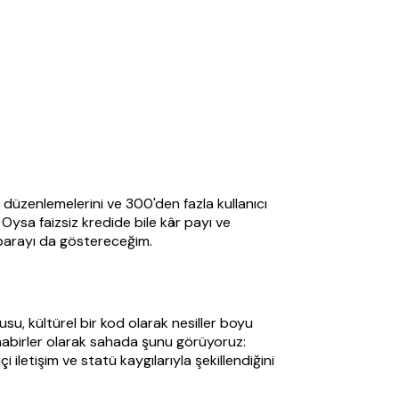
.
K düzenlemelerini ve 300'den fazla kullanıcı
Oysa faizsiz kredide bile kâr payı ve
 parayı da göstereceğim.
su, kültürel bir kod olarak nesiller boyu
z muhabirler olarak sahada şunu görüyoruz:
 iletişim ve statü kaygılarıyla şekillendiğini