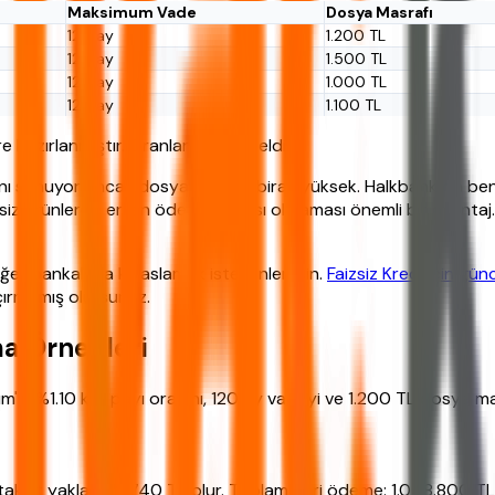
Maksimum Vade
Dosya Masrafı
120 ay
1.200 TL
120 ay
1.500 TL
120 ay
1.000 TL
120 ay
1.100 TL
e hazırlanmıştır. Oranlar dönemseldir.
ını sunuyor ancak dosya masrafı biraz yüksek. Halkbank da ben
siz ürünlerde erken ödeme cezası olmaması önemli bir avantaj. Z
 diğer bankalarla kıyaslamak isteyenler için.
Faizsiz Kredi için gün
açırmamış olursunuz.
ma Örnekleri
lım'ın %1.10 kâr payı oranını, 120 ay vadeyi ve 1.200 TL dosya ma
k taksit yaklaşık 8.740 TL olur. Toplam geri ödeme: 1.048.800