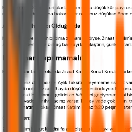
Kredi notu 1200 ve üzeri olanlar hem daha düşük kâr payı oran
mevcut borç durumuna bakar. Eğer notunuz düşükse önce düz
Acil Konut İhtiyacı Olduğunda
Kiracıysanız ve ev sahibi olma zamanı geldiyse, Ziraat Katılım'
acele etmeden önce birkaç bankayı karşılaştırın, çünkü oranla
Ne Zaman Yapılmamalı?
Her ne kadar faizsiz olsa da Ziraat Katılım Konut Kredisi herk
Geliriniz düzensizse: Aylık taksiti ödeyememe riskiniz var
Kredi notunuz son 3 ayda düşüş trendindeyse: Notunuz 
Mevcut borçlarınız gelirinizin %50'sini geçiyorsa: Yeni bi
Kısa vadeli bir ihtiyacınız varsa: 120 ay vade çok uzun, t
Peşinatınız yoksa: Ziraat Katılım en az %20 peşinat ister
Önemli Uyarı:
Ziraat Katılım Konut Kredisi faizsiz olsa da kâr payı ve masra