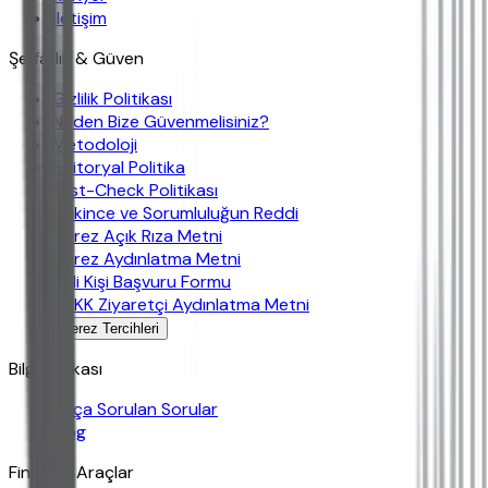
İletişim
Şeffaflık & Güven
Gizlilik Politikası
Neden Bize Güvenmelisiniz?
Metodoloji
Editoryal Politika
Fast-Check Politikası
Çekince ve Sorumluluğun Reddi
Çerez Açık Rıza Metni
Çerez Aydınlatma Metni
İlgili Kişi Başvuru Formu
KVKK Ziyaretçi Aydınlatma Metni
Çerez Tercihleri
Bilgi Bankası
Sıkça Sorulan Sorular
Blog
Finansal Araçlar