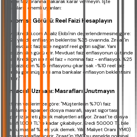
Sadece faiz oranına bakarak karar vermeyin. İşte
uzmanların önemli uyarıları:
Ekonomist Görüşü: Reel Faizi Hesaplayın
İhtiyackredisi.com Analiz Ekibi'nin değerlendirmesine göre:
"2026 yılında enflasyon beklentisi %35 civarında. Ziraat'in
%17 mevduat faizi size negatif reel getiri sağlar. Yani
paranızın alım gücü erir. Mevduat faizi enflasyonun üstünde
olmalı. Kredi için ise reel faiz = nominal faiz - enflasyon. %25
kredi faizinden %35 enflasyonu çıkarırsak -%10 reel faiz
eder. Bu görünüşte iyi ama bankalar enflasyon beklentisini
fiyatlar."
Bankacılık Uzmanı: Masrafları Unutmayın
Platform verilerimize göre: "Müşterilerin %70'i faiz
hesaplama yaparken dosya masrafı, hayat sigortası,
ekspertiz ücreti gibi ek maliyetleri atlıyor. Ziraat'te dosya
masrafı 1.000 TL'ye kadar çıkabiliyor. Kredi 50.000 TL bile
olsa bu masraf %2 ek yük demek. Yıllık Maliyet Oranı (YMO)
tüm bu masrafları içerir. Ziraat'in YMO'su genelde nominal