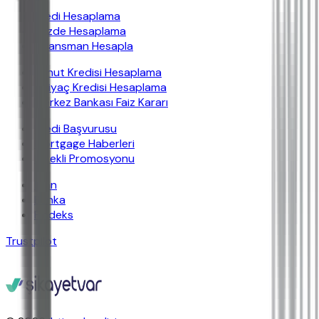
Kredi Hesaplama
Yüzde Hesaplama
Finansman Hesapla
Konut Kredisi Hesaplama
İhtiyaç Kredisi Hesaplama
Merkez Bankası Faiz Kararı
Kredi Başvurusu
Mortgage Haberleri
Emekli Promosyonu
İban
Banka
Findeks
Trustpilot