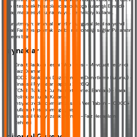
web sitesindeki hesaplayıcılar oldukça kullanışlı. Elinizde
hesap makinesiyle uğraşmayın. Teknolojiyi kullanın.
Ve unutmayın: Finansal kararlar duygusal değil rasyonel
olmalı. Faiz hesaplamak size bu rasyonelliği sağlar. Paranızın
değerini bilin.
Kaynaklar
Ziraat Bankası Resmi Web Sitesi - Mevduat ve Kredi
Faiz Oranları
BDDK (Bankacılık Düzenleme ve Denetleme Kurumu) -
Finansal Piyasalar Raporu 2026 Q1
TCMB (Türkiye Cumhuriyet Merkez Bankası) - Para
Politikası Kurulu Kararları
ihtiyackredisi.com Simülasyon Veri Tabanı - 10.000+
kullanıcı hesaplama geçmişi
Finansal Okuryazarlık Derneği - Faiz Hesaplama
Rehberi
Editoryal Güvence