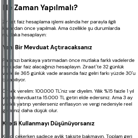
Ne Zaman Yapılmalı?
Ziraat faiz hesaplama işlemi aslında her parayla ilgili
karardan önce yapılmalı. Ama özellikle şu durumlarda
mutlaka hesaplayın:
Yeni Bir Mevduat Açtıracaksanız
Paranızı bankaya yatırmadan önce mutlaka farklı vadelerde
ne kadar faiz alacağınızı hesaplayın. Ziraat'te 32 günlük
vade ile 365 günlük vade arasında faiz geliri farkı yüzde 30'u
bulabiliyor.
Örnek verelim: 100.000 TL'niz var diyelim. Yıllık %15 faizle 1 yıl
vadeli mevduatta 15.000 TL getiri elde edersiniz. Ama 3 ay
vadeli yatırıp yenilerseniz enflasyon ve vergi nedeniyle reel
getiriniz daha düşük olur.
Kredi Kullanmayı Düşünüyorsanız
Kredi çekerken sadece aylık taksite bakmayın. Toplam geri