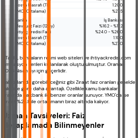
1.200
%27.5
İş Bankası
%16.2 - %17.2
%24.0 - %26.0
1.100
%27.0
*Tablo, bankaların resmi web siteleri ve ihtiyackredisi.com
simülasyon verileri kullanılarak oluşturulmuştur. Oranlar
2026 Nisan ayı için geçerlidir.
Tablodan da görebileceğiniz gibi Ziraat faiz oranları genelde
rakibine göre daha avantajlı. Özellikle kamu bankaları
arasında Halkbank ile benzer oranlar sunuyor. YMO'da ise
Ziraat %26.8 ile ortalamanın biraz altında kalıyor.
Uzman Tavsiyeleri: Faiz
Hesaplamada Bilinmeyenler