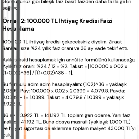
Gördüğünüz gibi bileşik faiz basit faizden daha fazla getiri
sağlıyor.
Örnek 2: 100.000 TL İhtiyaç Kredisi Faizi
Hesaplama
100.000 TL ihtiyaç kredisi çekeceksiniz diyelim. Ziraat
Bankası size %24 yıllık faiz oranı ve 36 ay vade teklif etti.
Aylık taksiti hesaplamak için annüite formülünü kullanacağız.
Aylık faiz oranı: %24 / 12 = %2. Taksit = [100.000 x 0.02 x
(1+0.02)^36] / [(1+0.02)^36 - 1].
Bu formülü adım adım hesaplayalım: (1.02)^36 = yaklaşık
2.0399. Pay: 100.000 x 0.02 x 2.0399 = 4.079.8. Payda:
2.0399 - 1 = 1.0399. Taksit = 4.079.8 / 1.0399 = yaklaşık
3.922 TL.
36 ay x 3.922 TL = 141.192 TL toplam geri ödeme. Yani faiz
maliyeti 41.192 TL. Buna dosya masrafı (yaklaşık 1.000 TL)
ve hayat sigortası da eklenirse toplam maliyet 43.000 TL'yi
bulur.