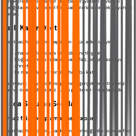
ihtiyackredisi.com'da yer alan bilgiler, yatırım tavsiyesi
niteliği taşımaz ve kişisel finansal kararlarınızın tek dayanağı
olamaz.
Hızlı Karar Özeti
Ziraat faiz hesaplama yaparken şu üç adımı izleyin:
Anapara, faiz oranı ve vadeyi netleştirin.
Doğru formülü kullanın (basit faiz, bileşik faiz veya
annüite).
Ek masrafları ve vergileri hesaba katın.
Unutmayın: En iyi faiz hesaplaması, gerçekten ihtiyacınız
olan ve ödeyebileceğiniz tutarı gösteren hesaplamadır.
Sıkça Sorulan Sorular
Ziraat faiz hesaplama nasıl yapılır?
Ziraat faiz hesaplama, bankanın belirlediği yıllık nominal faiz