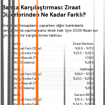
Banka Karşılaştırması: Ziraat
Diğerlerinden Ne Kadar Farklı?
Ziraat faiz hesaplama yaparken diğer bankalarla
karşılaştırma yapmazsanız eksik kalır. İşte 2026 Nisan ayı
için güncel bir karşılaştırma tablosu:
Ziraat Bankası
%16.5 - %17.5
%23.5 - %25.5
1.000
%26.8
Halkbank
%16.0 - %17.0
%23.0 - %25.0
900
%26.2
Garanti BBVA
%15.5 - %16.5
%24.5 - %26.5