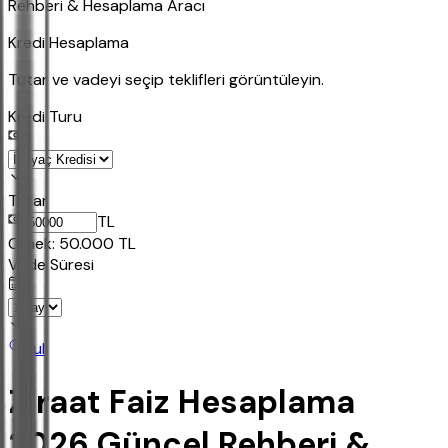
Rehberi & Hesaplama Aracı
Kredi Hesaplama
Tutar ve vadeyi seçip teklifleri görüntüleyin.
Kredi Turu
Tutar
TL
Ornek:
50.000
TL
Vade Süresi
Bul
Ziraat Faiz Hesaplama
2026 Güncel Rehberi &