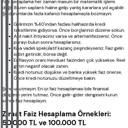
Faiz hesaplama her zaman masum bir matematik işlemi
değil. Bazen saplantı haline gelip yanlış kararlara yol açabilir.
Şu durumlarda fazla kafanızı hesaplamayla bozmayın:
Gelirinizin %40'ından fazlası halihazırda kredi
taksitlerine gidiyorsa. Önce borçlarınızı düzene sokun.
Acil nakit ihtiyacınız varsa ve alternatifsizseniz. Önce
parayı bulun sonra hesaplarsınız.
Kısa vadeli spekülatif kazanç peşindeyseniz. Faiz geliri
sabit getiridir, borsa değil.
Enflasyon oranı mevduat faizinden çok yüksekse. Reel
getiri negatif olacak zaten.
Kredi notunuz düşükse ve banka yüksek faiz önerse.
Önce kredi notunuzu düzeltmeye bakın.
Şunu unutmayın: En iyi faiz hesaplaması bile finansal
disiplinin yerini tutmaz. Önce gelir-gider dengesini kurun
sonra faiz hesaplayın.
Ziraat Faiz Hesaplama Örnekleri:
50.000 TL ve 100.000 TL