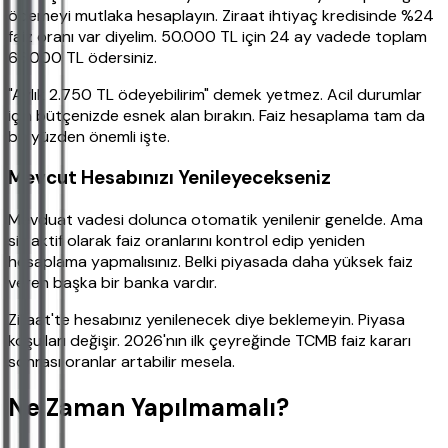
ödemeyi mutlaka hesaplayın. Ziraat ihtiyaç kredisinde %24
faiz oranı var diyelim. 50.000 TL için 24 ay vadede toplam
66.000 TL ödersiniz.
"Aylık 2.750 TL ödeyebilirim" demek yetmez. Acil durumlar
için bütçenizde esnek alan bırakın. Faiz hesaplama tam da
bu yüzden önemli işte.
Mevcut Hesabınızı Yenileyecekseniz
Mevduat vadesi dolunca otomatik yenilenir genelde. Ama
siz aktif olarak faiz oranlarını kontrol edip yeniden
hesaplama yapmalısınız. Belki piyasada daha yüksek faiz
veren başka bir banka vardır.
Ziraat'te hesabınız yenilenecek diye beklemeyin. Piyasa
koşulları değişir. 2026'nın ilk çeyreğinde TCMB faiz kararı
sonrası oranlar artabilir mesela.
Ne Zaman Yapılmamalı?