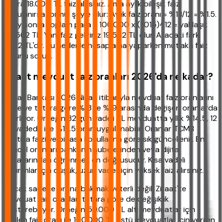
sonra 18.000 TL faiz alırsınız. Ama aylık bileşik faiz
uygulanırsa formül şöyle olur: Aylık faiz oranı = %18/12 = %1.5.
12 ay sonra toplam para = 100.000 x (1.015)^12 = yaklaşık
119.562 TL. Yani faiz geliriniz 19.562 TL olur. Aradaki fark
1.562 TL'dir. Bu nedenle hesaplama yaparken mutlaka faiz
türünü sorun.
Ziraat mevduat faiz oranları 2026'da ne kadar?
Ziraat Bankası 2026 Nisan itibarıyla mevduat faiz oranlarını
vade ve tutara göre %13 ile %19 arasında değişen oranlarda
belirliyor. Örneğin 32 gün vadeli TL mevduatta yıllık %14.5, 12
ay vadede ise %17.5 oran uygulanabilir. Oranlar TCMB
politika faizi ve piyasa koşullarına göre sık güncellenir. En
güncel oranları bankanın şubelerinden veya dijital
kanallarından öğrenmek en doğrusudur. Kısa vadeli
yatırımlar için düşük, uzun vadeli için yüksek faiz alırsınız.
Ancak sadece orana bakmak yeterli değil. Ziraat'te
mevduat faiz oranları tutara göre de değişiklik
gösterebiliyor. Örneğin 50.000 TL altı mevduatlar için
verilen faiz oranı ile 100.000 TL üstü mevduatlar için verilen