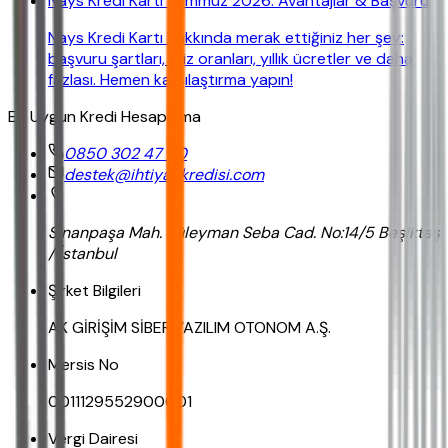
Nays Kredi Kartı Temmuz 2026: Avantajlar & Başvuru
Nays Kredi Kartı hakkında merak ettiğiniz her şey:
başvuru şartları, faiz oranları, yıllık ücretler ve daha
fazlası. Hemen karşılaştırma yapın!
En Uygun Kredi Hesaplama
0850 302 47 90
destek@ihtiyackredisi.com
Sinanpaşa Mah. Süleyman Seba Cad. No:14/5 Beşiktaş
/ İstanbul
Şirket Bilgileri
AK GİRİŞİM SİBER YAZILIM OTONOM A.Ş.
Mersis No
0011129552900001
Vergi Dairesi