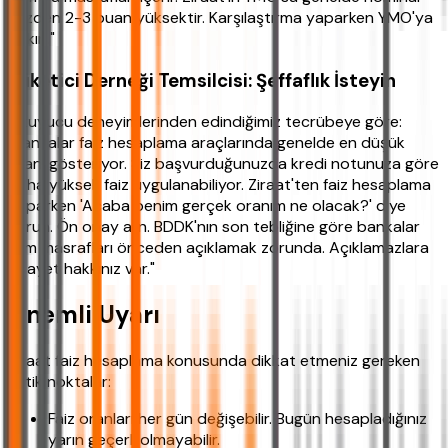
faizden 2-3 puan yüksektir. Karşılaştırma yaparken YMO'ya
bakın."
Tüketici Derneği Temsilcisi: Şeffaflık İsteyin
Okuyucu deneyimlerinden edindiğimiz tecrübeye göre:
"Bankalar faiz hesaplama araçlarında genelde en düşük
oranı gösteriyor. Siz başvurduğunuzda kredi notunuza göre
daha yüksek faiz uygulanabiliyor. Ziraat'ten faiz hesaplama
yaparken 'Acaba benim gerçek oranım ne olacak?' diye
sorun. Ön onay alın. BDDK'nın son tebliğine göre bankalar
tüm masrafları önceden açıklamak zorunda. Açıklamazlara
şikayet hakkınız var."
Önemli Uyarı
Ziraat faiz hesaplama konusunda dikkat etmeniz gereken
kritik noktalar:
Faiz oranları her gün değişebilir. Bugün hesapladığınız
yarın geçerli olmayabilir.