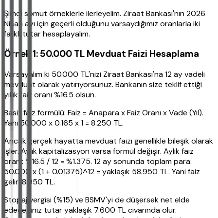
Şimdi somut örneklerle ilerleyelim. Ziraat Bankası'nın 2026
Nisan ayı için geçerli olduğunu varsaydığımız oranlarla iki
farklı tutar hesaplayalım.
Örnek 1: 50.000 TL Mevduat Faizi Hesaplama
Varsayalım ki 50.000 TL'nizi Ziraat Bankası'na 12 ay vadeli
mevduat olarak yatırıyorsunuz. Bankanın size teklif ettiği
yıllık faiz oranı %16.5 olsun.
Basit faiz formülü: Faiz = Anapara x Faiz Oranı x Vade (Yıl).
Yani 50.000 x 0.165 x 1 = 8.250 TL.
Ancak gerçek hayatta mevduat faizi genellikle bileşik olarak
işler. Aylık kapitalizasyon varsa formül değişir. Aylık faiz
oranı: %16.5 / 12 = %1.375. 12 ay sonunda toplam para:
50.000 x (1 + 0.01375)^12 = yaklaşık 58.950 TL. Yani faiz
geliri 8.950 TL.
Stopaj vergisi (%15) ve BSMV'yi de düşersek net elde
edeceğiniz tutar yaklaşık 7.600 TL civarında olur.