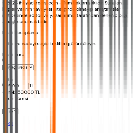
©2026 ihtiyackredisi.com - Tüm hakları saklıdır. Sunulan
bilgiler yatırım tavsiyesi niteliğinde olmayıp araştırmalar
neticesinde editör ve yazarlarımız tarafından derlenip bilgi
amaçlı sunulmaktadır.
Kredi Hesaplama
Tutar ve vadeyi seçip teklifleri görüntüleyin.
Kredi Turu
Tutar
TL
Ornek:
50.000
TL
Vade Süresi
Bul