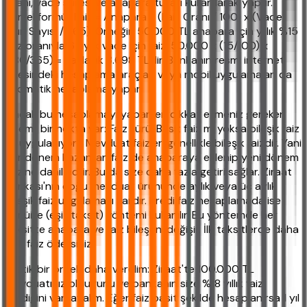
oranı, vade süresi ve anapara tutarı kullanılarak yapılır.
Temel formül: Faiz = Anapara x (Faiz Oranı / 100) x (Vade
Gün Sayısı / 365). Örneğin 50.000 TL anapara için yıllık %15
faiz oranıyla 6 aylık vade için faiz: 50.000 x (15/100) x
(180/365) = yaklaşık 3.698 TL'dir. Bankanın resmi internet
sitesindeki hesaplama araçları veya mobil uygulamaları da
otomatik hesaplama yapar.
Ancak bu hesaplamayı yaparken dikkat etmeniz gereken
önemli bir nokta var: Faiz türü. Basit faiz mi yoksa bileşik faiz
mi uygulanıyor? Mevduat faizleri genellikle bileşik faizdir. Yani
her dönem kazanılan faiz de anaparaya eklenip yeni dönem
faizine dahil edilir. Bu da size daha fazla getiri sağlar. Ziraat
Bankası'nın çoğu mevduat ürününde aylık veya üç aylık
bileşik faiz uygulaması vardır. Kredi faiz hesaplamada ise
annüite (eşit taksit) yöntemi kullanılır. Bu yöntemde her
taksitte anapara ve faiz bileşeni değişir. İlk taksitlerde daha
çok faiz ödersiniz.
Pratik bir örnek daha verelim: Ziraat'te 100.000 TL
mevduatınız olduğunu ve bankanın size %18 yıllık faiz
verdiğini varsayalım. Eğer faiz basit şekilde hesaplanırsa 1 yıl