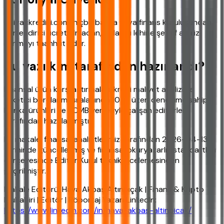
ihtiyackredisi.com, hiçbir banka veya finans kuruluşundan
yönlendirici ücret almadan, kullanıcı lehine şeffaf analiz
sunmayı taahhüt eder.
Bu yazı kim tarafından hazırlandı?
Finansal ürün karşılaştırmaları, kredi maliyet analizi ve
tüketici borçlanması alanında 10 yıl üzeri deneyime sahip,
banka ürünleri ve TCMB verileriyle çalışan editörler
tarafından hazırlanmıştır.
Bu makale, finansal analistlerimiz tarafından 2026-04-13
tarihinde güncellenmiş ve finansal okuryazarlık standartları
çerçevesinde Editör Kurul teknik incelemesinden
geçirilmiştir.
Makale Editörü: Hava Akbaş Altınpıçak | Finans & Kripto
Muhabiri | Editör | Röportaj Yazarı LinkedIn:
https://www.linkedin.com/in/hava-akbas-altinpicak/