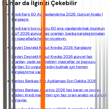
Bunlar da İlginizi Çekebilir
Kredi Kartı 60 Ay Yapılandırma 2026: Güncel Analiz |
Karşılaştır
Kredi kartı borcunuzu 60 aya yapılandırmak mümkün
mü? 2026 güncel faiz oranları, banka karşılaştırmaları
ve masraflarla hemen inceleyin.
Devlet Destekli Konut Kredisi 2026: Karşılaştır
Devlet Destekli Konut Kredisi 2026 güncel faiz
oranları, vade seçenekleri, masraflar ve başvuru
şartları. En uygun krediyi bulmak için hemen
karşılaştırma yapın!
Merkez Bankası Faiz Açıklaması Son Dakika 2026
Merkez Bankası Ağustos 2026 faiz kararı ve piyasa
etkileri. Kredi maliyetleri için faiz oranı analizi ve güncel
detaylar.