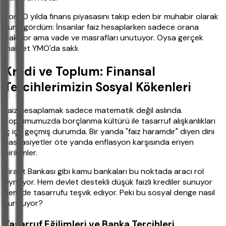
Son 10 yılda finans piyasasını takip eden bir muhabir olarak
şunu gördüm: İnsanlar faiz hesaplarken sadece orana
bakıyor ama vade ve masrafları unutuyor. Oysa gerçek
maliyet YMO'da saklı.
Kredi ve Toplum: Finansal
Tercihlerimizin Sosyal Kökenleri
Faiz hesaplamak sadece matematik değil aslında.
Toplumumuzda borçlanma kültürü ile tasarruf alışkanlıkları
iç içe geçmiş durumda. Bir yanda "faiz haramdır" diyen dini
hassasiyetler öte yanda enflasyon karşısında eriyen
birikimler.
Ziraat Bankası gibi kamu bankaları bu noktada aracı rol
oynuyor. Hem devlet destekli düşük faizli krediler sunuyor
hem de tasarrufu teşvik ediyor. Peki bu sosyal denge nasıl
kuruluyor?
Tasarruf Eğilimleri ve Banka Tercihleri