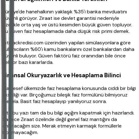
Türkiye'de hanehalkının yaklaşık %35'i banka mevduatını
güvenli görüyor. Ziraat ise devlet garantisi nedeniyle
özellikle orta yaş ve üstü kesimden büyük güven topluyor.
Bu güven faiz hesaplamada daha düşük risk primi demek.
İhtiyackredisi.com üzerinden yapılan simülasyonlara göre
kullanıcıların %60'ı kamu bankalarını özel bankalardan daha
güvenli buluyor. Güven faktörü faiz oranından bile önce
geliyor bazı kararlarda.
Finansal Okuryazarlık ve Hesaplama Bilinci
Maalesef ülkemizde faiz hesaplama konusunda ciddi bir bilgi
eksikliği var. Birçoğumuz bileşik faiz formülünü bilmiyoruz
mesela. Basit faiz hesaplayıp yanılıyoruz sonra.
İşte bu yazı tam da bu bilgi açığını kapatmak için hazırlandı.
Sadece Ziraat özelinde değil genel faiz mantığını da
anlatacağım size. Merak etmeyin karmaşık formüllerle
boğmayacağım.