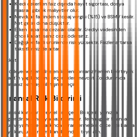
Kredi çekerken faiz dışında hayat sigortası, dosya
masrafı gibi ek maliyetler olur.
Mevduat faizinden stopaj vergisi (%15) ve BSMV kesilir.
Net getiri daha düşüktür.
Erken kapatma cezaları olabilir. Krediyi vadesinden
önce kapatırsanız ceza ödersiniz.
Değişken faizli ürünlerde risk yüksektir. Faizler artarsa
taksitleriniz de artar.
Dikkat:
Ya ödeyemezsem diye endişeleniyorsanız hemen belirteyim:
Ziraat'in yapılandırma seçenekleri mevcut. Zor durumda
kalırsanız bankayla iletişime geçin.
Finansal Risk Bildirimi
Finansal kararlar bireysel risk içerir. Bu içerik yalnızca
bilgilendirme amacıyla hazırlanmıştır. Herhangi bir finansal
ürün veya hizmet hakkında karar vermeden önce İlgili banka
veya kuruluşun resmi kanallarından teyit alın.