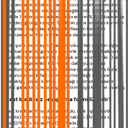
faiz oranı farklı olabiliyor. Banka büyük tutarlı yatırımcıları
daha yüksek faizle ödüllendirme eğiliminde. 2026 yılında
özellikle 1 yıl ve üzeri vadeler için oranların %16-19 bandında
seyredeceği öngörülüyor. TCMB'nin para politikası kararları
bu oranları doğrudan etkiliyor. Enflasyon hedefleri
tutturulamazsa faiz oranları daha da yükselebilir.
Bir de şunu unutmayın: Ziraat mevduat faiz oranları diğer
kamu bankalarıyla genelde benzerlik gösteriyor. Halkbank
ve VakıfBank'ın oranları da yaklaşık aynı seviyelerde. Özel
bankalar ise genellikle 0.5-1 puan daha yüksek faiz
verebiliyor çünkü mevduat toplama rekabeti daha fazla.
Ama unutmayın ki faiz oranı tek kriter değil. Bankanın
güvenilirliği, hizmet kalitesi, şube ağı da önemli. Ziraat'in
devlet garantisi olması birçok yatırımcı için kritik bir avantaj.
Ziraat kredi faiz hesaplama formülü nedir?
Ziraat kredi faiz hesaplama formülü, aylık eşit taksitli
(annuite) yönteme dayanır. Aylık taksit = [Anapara x
(Faiz/12/100) x (1+Faiz/12/100)^Vade] /