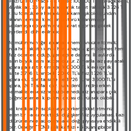
[(1+Faiz/12/100)^Vade - 1]. Örnek: 100.000 TL ihtiyaç kredisi,
%24 yıllık faiz, 36 ay vade için aylık taksit yaklaşık 3.726 TL
olur. Bu formülü elle hesaplamak karmaşık olduğundan
bankanın çevrimiçi kredi simülatörü kullanılmalıdır.
Hesaplamaya dosya masrafı, hayat sigortası gibi ek
maliyetler de dahil edilmelidir.
Bu formülün mantığını anlamak önemli. Annüite formülü
aslında her taksitin içinde hem anapara geri ödemesi hem
de faiz ödemesi olduğu gerçeğine dayanır. İlk aylarda
taksitin büyük kısmı faizden oluşur. Zamanla faiz payı azalır
anapara payı artar. Örneğin 100.000 TL kredi için ilk
taksitte 3.726 TL'nin belki 2.000 TL'si faiz, 1.726 TL'si
anapara olur. Son taksitte ise 3.726 TL'nin 3.600 TL'si
anapara, 126 TL'si faiz olur. Bu nedenle krediyi erken
kapatmak isterseniz henüz ödemediğiniz anapara çok
olacağından erken kapatma cezası da yüksek olabilir.
Ziraat kredi faiz hesaplama yaparken dikkat etmeniz
gereken bir başka nokta da değişken faiz uygulaması. Bazı
kredi ürünlerinde faiz oranı sabit değil piyasaya endeksli
olabilir. Örneğin "TCMB politika faizi + 5 puan" gibi bir