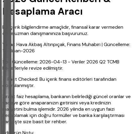
Hesaplama Aracı
Bu içerik bilgilendirme amaçlıdır, finansal karar vermeden
önce uzman danışmanınıza başvurunuz.
Yazar: Hava Akbaş Altınpıçak, Finans Muhabiri | Güncelleme:
13-Nisan-2026
Son Güncelleme: 2026-04-13 - Veriler 2026 Q2 TCMB
hedefleriyle revize edilmiştir.
✔ Fact Checked: Bu içerik finans editörleri tarafından
doğrulanmıştır.
Ziraat faiz hesaplama, bankanın belirlediği güncel oranlar ve
vadeye göre anaparanızın getirisini veya kredinizin
maliyetini bulma işlemidir. 2026 yılında en uygun faizi
hesaplamak için doğru formüller ve banka karşılaştırması
şart. İşte size basit bir rehber.
Editörün Notu: