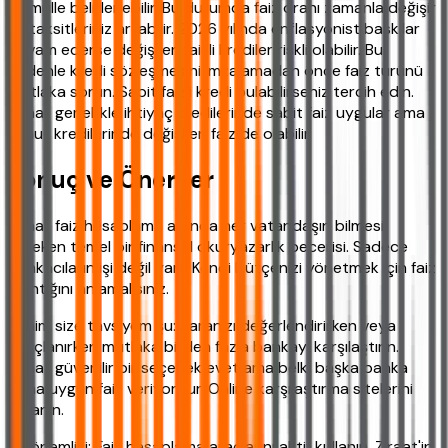
formülle belirlenebilir. Bu durumda faiz oranı zamanla değişir
ve taksitleriniz artabilir. 2026 yılında enflasyonist baskılar
devam ederse değişken faizli krediler riskli olabilir. Bu
nedenle kredi sözleşmesini imzalamadan önce faiz türünü
mutlaka sorun. Sabit faizli kredi bulabilirseniz tercih edin.
Ziraat genellikle ihtiyaç kredilerinde sabit faiz uygular ama
konut kredilerinde değişken faiz de olabilir.
Sonuç ve Öneriler
Ziraat faiz hesaplama aslında her vatandaşın bilmesi
gereken temel bir finansal okuryazarlık becerisi. Sadece
bankacıların işi değil yani. Kendi bütçenizi yönetmek için faiz
mantığını anlamalısınız.
Benim size tavsiyem şu: Paranızı değerlendirirken veya
borçlanırken mutlaka birden fazla bankayı karşılaştırın.
Ziraat güvenilir bir seçenek evet ama belki başka banka
daha uygun faiz veriyordur. Online karşılaştırma sitelerini
kullanın.
En önemlisi: Faiz hesaplama araçlarını aktif kullanın. Ziraat'in