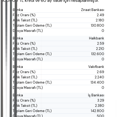
100.000 TL kredi ve 60 ay vade için hesaplanmıştır.
Ziraat Bankası
2.49
2.180
130.800
0
Halkbank
2.59
2.210
132.600
0
Vakıfbank
2.69
2.240
134.400
0
İş Bankası
3.29
2.380
142.800
500