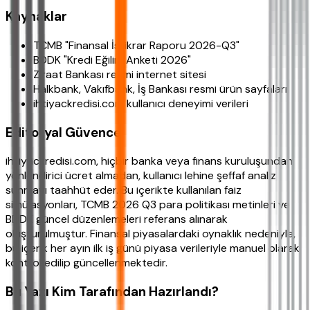
Kaynaklar
TCMB "Finansal İstikrar Raporu 2026-Q3"
BDDK "Kredi Eğilim Anketi 2026"
Ziraat Bankası resmi internet sitesi
Halkbank, Vakıfbank, İş Bankası resmi ürün sayfaları
ihtiyackredisi.com kullanıcı deneyimi verileri
Editoryal Güvence
ihtiyackredisi.com, hiçbir banka veya finans kuruluşundan
yönlendirici ücret almadan, kullanıcı lehine şeffaf analiz
sunmayı taahhüt eder. Bu içerikte kullanılan faiz
simülasyonları, TCMB 2026 Q3 para politikası metinleri ve
BDDK güncel düzenlemeleri referans alınarak
oluşturulmuştur. Finansal piyasalardaki oynaklık nedeniyle,
bu içerik her ayın ilk iş günü piyasa verileriyle manuel olarak
kontrol edilip güncellenmektedir.
Bu Yazı Kim Tarafından Hazırlandı?