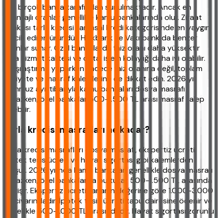
gibi birçok banka tarafından sunulmaktadır. Ancak en
avantajlı oranlar genellikle kamu bankalarında olur. Ziraat
Bankası tarla kredisi tarımsal kredi kategorisinde en yaygın
tercih edilen üründür. Halkbank ve Vakıfbank da benzer
oranlar sunar. Özel bankalarda faiz oranı daha yüksektir
ama hizmet kalitesi ve dijital işlem kolaylığı daha iyi olabilir.
Karşılaştırma yaparken sadece faiz oranına değil, toplam
maliyete ve masraf kalemlerine de dikkat edin. 2026 yılı
Temmuz ayı itibarıyla kamu bankaları dosya masrafı
almazken, özel bankalar 500-1.500 TL arası masraf talep
edebilir.
Tarla kredisi masrafları ne kadar?
Tarla kredisi masrafları dosya masrafı, ekspertiz ücreti,
ipotek tesis ücreti ve hayat sigortası gibi kalemlerden
oluşur. 2026 yılında kamu bankaları genellikle dosya masrafı
almazken, özel bankalarda bu tutar 500-1.500 TL arasında
değişir. Ekspertiz ücreti tarlanın değerine göre 1.000-3.000
TL civarındadır. İpotek tesis ücreti tapu dairesine ödenir ve
genellikle 500-1.000 TL arasındadır. Hayat sigortası zorunlu