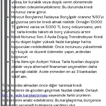
yoksa, bir kuraklık veya düşük verim döneminde
taksitleri ödeyemeyebilirsiniz. Bu durumda kredi
notunuz zarar görür.
Mevcut Borçlarınız Fazlaysa: Borç/gelir oranınız %50'yi
geçiyorsa yeni bir kredi almak risklidir. Örneğin 10.000
TL geliriniz varsa ve 5.000 TL borç ödüyorsanız, yeni
bir tarla kredisi taksiti ek borç yükünüzü artırır.
Kredi Notunuz Son 3 Ayda Düşüş Trendindeyse: Kredi
notu düşen kişiler yüksek faizle karşılaşır hatta
başvuruları reddedilebilir. Önce notunuzu yükseltmek
için küçük ve düzenli ödemeler yapın, ardından
başvurun.
Tarla Alımı için Aciliyet Yoksa: Tarla fiyatları düşüşte
olabilir veya alternatif finansman seçenekleri daha
avantajlı olabilir. Acele etmeden en az 3 bankadan
teklif alın.
Tarla kredisi almadan önce diğer tarımsal kredi
seçeneklerini de gözden geçirmek faydalı olabilir. Detaylı
faiz ve vade karşılaştırması
sayesinde farklı ürünlerin
maliyetlerini analiz edebilirsiniz. Bu karşılaştırma, bütçenize
en uygun seçeneği bulmanıza yardımcı olur.