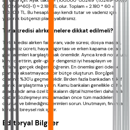
ay vade için: Aylık taksit = (100.000*0.0249*(1.0249^60)) /
((1.0249^60)-1) ≈ 2.180 TL olur. Toplam = 2.180 * 60 =
130.800 TL. Bu hesaplamayı kendi tutar ve vadeniz için
yaparak bütçenizi planlayabilirsiniz.
Tarla kredisi alırken nelere dikkat edilmeli?
Tarla kredisi alırken faiz oranı, vade süresi, dosya masrafı,
ekspertiz ücreti, hayat sigortası ve erken kapama cezası
gibi kalemleri karşılaştırmak önemlidir. Ayrıca kredi notunuzu
kontrol ettirin, gelir-gider dengenizi iyi hesaplayın ve
tarlanın gerçek değerini öğrenin. En önemlisi geri ödeme
planınızı aksatmayacak bir bütçe oluşturun. Borç/gelir
oranınız %30'u geçmemelidir. Birden fazla bankadan teklif
alarak karşılaştırma yapın. Kamu bankaları genellikle daha
avantajlıdır ama özel bankaların dijital hizmetleri daha hızlı
olabilir. Sözleşmeyi imzalamadan önce tüm maddeleri
okuyun ve bilmediğiniz terimleri sorun. Unutmayın, finansal
kararlar bireysel risk içerir.
Editoryal Bilgiler