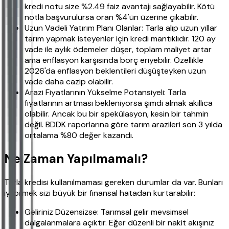
kredi notu size %2.49 faiz avantajı sağlayabilir. Kötü
notla başvurulursa oran %4'ün üzerine çıkabilir.
Uzun Vadeli Yatırım Planı Olanlar: Tarla alıp uzun yıllar
tarım yapmak isteyenler için kredi mantıklıdır. 120 ay
vade ile aylık ödemeler düşer, toplam maliyet artar
ama enflasyon karşısında borç eriyebilir. Özellikle
2026'da enflasyon beklentileri düşüşteyken uzun
vade daha cazip olabilir.
Arazi Fiyatlarının Yükselme Potansiyeli: Tarla
fiyatlarının artması bekleniyorsa şimdi almak akıllıca
olabilir. Ancak bu bir spekülasyon, kesin bir tahmin
değil. BDDK raporlarına göre tarım arazileri son 3 yılda
ortalama %80 değer kazandı.
Ne Zaman Yapılmamalı?
Tarla kredisi kullanılmaması gereken durumlar da var. Bunları
iyi bilmek sizi büyük bir finansal hatadan kurtarabilir:
Geliriniz Düzensizse: Tarımsal gelir mevsimsel
dalgalanmalara açıktır. Eğer düzenli bir nakit akışınız