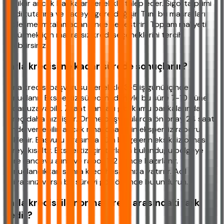
değildir ancak bankalar genellikle talep eder. Sigorta primi
kredi tutarına ve vadeye göre değişir. Tüm bu masrafları
sözleşme imzalamadan önce netleştirin. Toplam maliyeti
düşürmek için masrafsız kredi seçeneklerini tercih
edebilirsiniz.
Tarla kredisi ne kadar sürede sonuçlanır?
Tarla kredisi başvurusu genellikle 3-5 iş günü içinde
sonuçlanır. Ekspertiz süreci nedeniyle bu süre 7-10 güne
kadar uzayabilir. Ziraat Bankası gibi kamu bankalarında
süreç daha hızlı işler. Online başvurularda ön onay 24 saat
içinde verilebilir, ancak nihai onay için ekspertiz raporu
beklenir. Başvuru sırasında tüm belgelerin eksiksiz olması
süreyi kısaltır. Ekspertiz için tarlanın bulunduğu bölgeye
göre randevu alınır ve rapor 1-2 günde hazırlanır.
Sonuçlandıktan sonra kredi hesabınıza yatırılır. Acil
ihtiyacınız varsa bu süreyi göz önünde bulundurun.
Tarla kredisi ile normal kredi arasındaki fark
nedir?