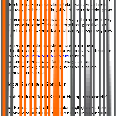
acele etmeyin, piyasa koşullarını takip edin. Ayrıca kredi
notunuzu yükseltmek için küçük ve düzenli ödemeler yapın.
Son olarak şunu unutmayın: En iyi kredi, çekilmesine ihtiyaç
duyulmayan kredidir. Tarla alımı gerçekten gerekliyse ve
ödeme kapasiteniz varsa, bu kredi sizin için doğru seçenek
olabilir.
Tarla kredisi hesaplamasında faiz oranlarının nasıl
belirlendiğini anlamak, doğru karar vermenize yardımcı olur.
Bu noktada
faiz hesaplama yöntemi
ile kendi
hesaplamalarınızı yaparak farklı senaryoları test
edebilirsiniz. Sonuç olarak, bilinçli bir finansal tercih
yapmanız mümkün olur.
Sıkça Sorulan Sorular
Ziraat Bankası Tarla Kredisi Hesaplama nedir?
Ziraat Bankası tarla kredisi hesaplama, çiftçilere ve tarımla
uğraşanlara tarla alımı için sunulan bir kredinin aylık taksit