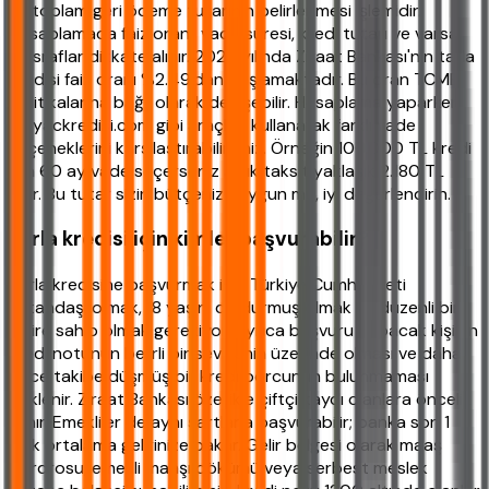
ve toplam geri ödeme tutarının belirlenmesi işlemidir.
Hesaplamada faiz oranı, vade süresi, kredi tutarı ve varsa
masraflar dikkate alınır. 2026 yılında Ziraat Bankası'nın tarla
kredisi faiz oranı %2.49'dan başlamaktadır. Bu oran TCMB
politikalarına bağlı olarak değişebilir. Hesaplama yaparken
ihtiyackredisi.com gibi araçları kullanarak farklı vade
seçeneklerini karşılaştırabilirsiniz. Örneğin 100.000 TL kredi
için 60 ay vade seçerseniz aylık taksit yaklaşık 2.180 TL
olur. Bu tutar sizin bütçenize uygun mu, iyi değerlendirin.
Tarla kredisi için kimler başvurabilir?
Tarla kredisine başvurmak için Türkiye Cumhuriyeti
vatandaşı olmak, 18 yaşını doldurmuş olmak ve düzenli bir
gelire sahip olmak gerekiyor. Ayrıca başvuru yapacak kişinin
kredi notunun belirli bir seviyenin üzerinde olması ve daha
önce takibe düşmüş bir kredi borcunun bulunmaması
beklenir. Ziraat Bankası özellikle çiftçi kaydı olanlara öncelik
tanır. Emekliler de aynı şartlarla başvurabilir; banka son 1
yıllık ortalama gelirinize bakar. Gelir belgesi olarak maaş
bordrosu, emekli maaşı dökümü veya serbest meslek