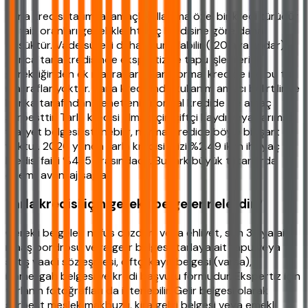
Tarla kredisi tarımsal amaçlı kullanıma özel bir kredi türüdür
ve faiz oranları genellikle ihtiyaç kredisine göre daha
düşüktür. Vade süresi daha uzun olabilir (120 aya kadar).
Ayrıca tarla kredisinde ekspertiz ve tapu işlemleri
gerektiğinden ek masraflar çıkar. Normal kredide ise bu tür
masraflar yoktur. Tarla kredisinde kullanım amacı belirtilir ve
banka tarafından denetlenir; normal kredide ise amaç
serbesttir. Tarla kredisi almak için çiftçi kaydı veya tarımsal
faaliyet belgesi istenebilir, normal kredide böyle bir şart
yoktur. 2026 yılında tarla kredisi faizi %2.49 iken ihtiyaç
kredisi faizi %4-5 arasındadır. Bu fark büyük tutarlarda
önemli avantaj sağlar.
Tarla kredisi için gerekli belgeler nelerdir?
Gerekli belgeler: nüfus cüzdanı veya ehliyet, son 3 aya ait
maaş bordrosu veya gelir belgesi, tarlaya ait tapu veya
satış vaadi sözleşmesi, çiftçi kayıt belgesi (varsa),
ikametgah belgesi ve kredi başvuru formudur. Ekspertiz için
tarlanın fotoğrafları da istenebilir. Gelir belgesi olarak
serbest meslek makbuzu, kira geliri belgesi veya emekli