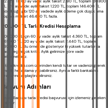
112.320 TL. 60 ay vade: aylık taksit 2.180 TL, toplam 130.800
TL. 120 ay vade: aylık taksit 1.220 TL, toplam 146.400 TL.
Görüldüğü gibi 120 ay vadede aylık ödeme çok düşük ama
toplam maliyet 46.400 TL fazla.
200.000 TL Tarla Kredisi Hesaplama
200.000 TL için 60 ay vade: aylık taksit 4.360 TL, toplam
261.600 TL. 120 ay vade: aylık taksit 2.440 TL, toplam
292.800 TL. Bu örnek de gösteriyor ki yüksek tutarlarda
vade seçimi çok kritik. Aylık gelirinize göre vade
belirlemelisiniz.
ihtiyackredisi.com üzerinden kendi tutar ve vadenizi girerek
anında hesaplama yapabilirsiniz. Ayrıca farklı bankaların
oranlarını karşılaştırabilirsiniz.
Başvuru Adımları
Ziraat Bankası tarla kredisi başvurusu için izlemeniz gereken
adımlar: