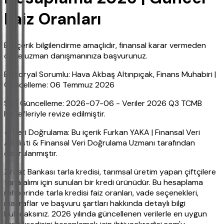
Faiz Oranları
Bu içerik bilgilendirme amaçlıdır, finansal karar vermeden
önce uzman danışmanınıza başvurunuz.
Editoryal Sorumlu: Hava Akbaş Altınpıçak, Finans Muhabiri |
Güncelleme: 06 Temmuz 2026
Son Güncelleme: 2026-07-06 - Veriler 2026 Q3 TCMB
hedefleriyle revize edilmiştir.
✔ Veri Doğrulama: Bu içerik Furkan YAKA | Finansal Veri
Analisti & Finansal Veri Doğrulama Uzmanı tarafından
doğrulanmıştır.
Ziraat Bankası tarla kredisi, tarımsal üretim yapan çiftçilere
tarla alımı için sunulan bir kredi ürünüdür. Bu hesaplama
rehberinde tarla kredisi faiz oranları, vade seçenekleri,
masraflar ve başvuru şartları hakkında detaylı bilgi
bulacaksınız. 2026 yılında güncellenen verilerle en uygun