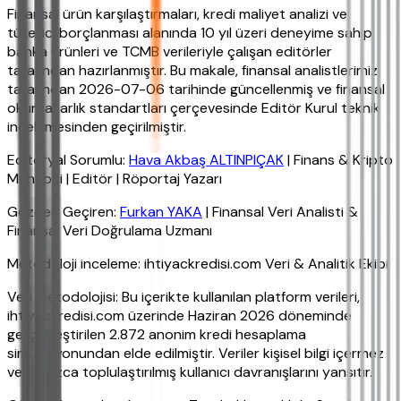
Finansal ürün karşılaştırmaları, kredi maliyet analizi ve
tüketici borçlanması alanında 10 yıl üzeri deneyime sahip,
banka ürünleri ve TCMB verileriyle çalışan editörler
tarafından hazırlanmıştır. Bu makale, finansal analistlerimiz
tarafından 2026-07-06 tarihinde güncellenmiş ve finansal
okuryazarlık standartları çerçevesinde Editör Kurul teknik
incelemesinden geçirilmiştir.
Editoryal Sorumlu:
Hava Akbaş ALTINPIÇAK
| Finans & Kripto
Muhabiri | Editör | Röportaj Yazarı
Gözden Geçiren:
Furkan YAKA
| Finansal Veri Analisti &
Finansal Veri Doğrulama Uzmanı
Metodoloji inceleme: ihtiyackredisi.com Veri & Analitik Ekibi
Veri Metodolojisi: Bu içerikte kullanılan platform verileri,
ihtiyackredisi.com üzerinde Haziran 2026 döneminde
gerçekleştirilen 2.872 anonim kredi hesaplama
simülasyonundan elde edilmiştir. Veriler kişisel bilgi içermez
ve yalnızca toplulaştırılmış kullanıcı davranışlarını yansıtır.