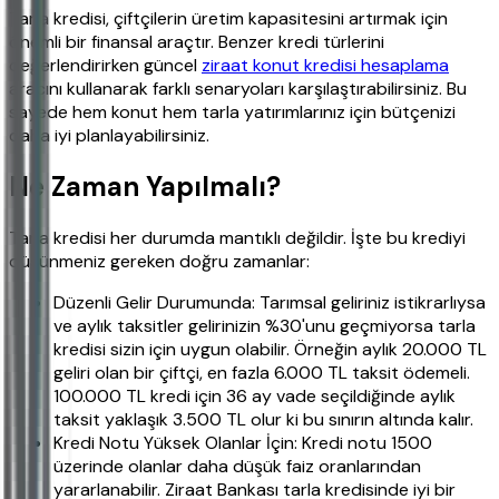
Tarla kredisi, çiftçilerin üretim kapasitesini artırmak için
önemli bir finansal araçtır. Benzer kredi türlerini
değerlendirirken güncel
ziraat konut kredisi hesaplama
aracını kullanarak farklı senaryoları karşılaştırabilirsiniz. Bu
sayede hem konut hem tarla yatırımlarınız için bütçenizi
daha iyi planlayabilirsiniz.
Ne Zaman Yapılmalı?
Tarla kredisi her durumda mantıklı değildir. İşte bu krediyi
düşünmeniz gereken doğru zamanlar:
Düzenli Gelir Durumunda: Tarımsal geliriniz istikrarlıysa
ve aylık taksitler gelirinizin %30'unu geçmiyorsa tarla
kredisi sizin için uygun olabilir. Örneğin aylık 20.000 TL
geliri olan bir çiftçi, en fazla 6.000 TL taksit ödemeli.
100.000 TL kredi için 36 ay vade seçildiğinde aylık
taksit yaklaşık 3.500 TL olur ki bu sınırın altında kalır.
Kredi Notu Yüksek Olanlar İçin: Kredi notu 1500
üzerinde olanlar daha düşük faiz oranlarından
yararlanabilir. Ziraat Bankası tarla kredisinde iyi bir