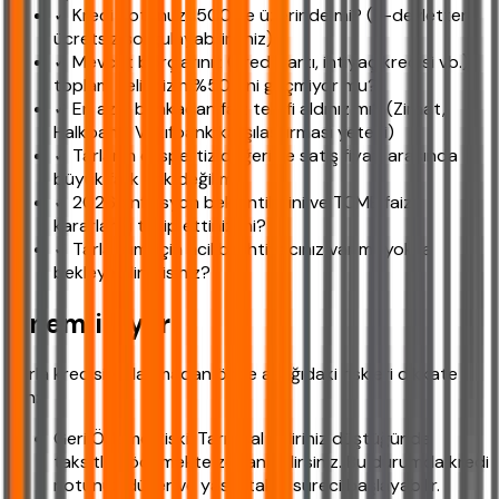
✓ Kredi notunuz 1500 ve üzerinde mi? (E-devletten
ücretsiz sorgulayabilirsiniz)
✓ Mevcut borçlarınız (kredi kartı, ihtiyaç kredisi vb.)
toplam gelirinizin %50'sini geçmiyor mu?
✓ En az 3 bankadan faiz teklifi aldınız mı? (Ziraat,
Halkbank, Vakıfbank karşılaştırması yeterli)
✓ Tarlanın ekspertiz değeriyle satış fiyatı arasında
büyük fark yok değil mi?
✓ 2026 enflasyon beklentilerini ve TCMB faiz
kararlarını takip ettiniz mi?
✓ Tarla alımı için acil bir ihtiyacınız var mı, yoksa
bekleyebilir misiniz?
Önemli Uyarı
Tarla kredisi kullanmadan önce aşağıdaki riskleri dikkate
alın:
Geri Ödeme Riski: Tarımsal geliriniz düştüğünde
taksitleri ödemekte zorlanabilirsiniz. Bu durumda kredi
notunuz düşer ve yasal takip süreci başlayabilir.