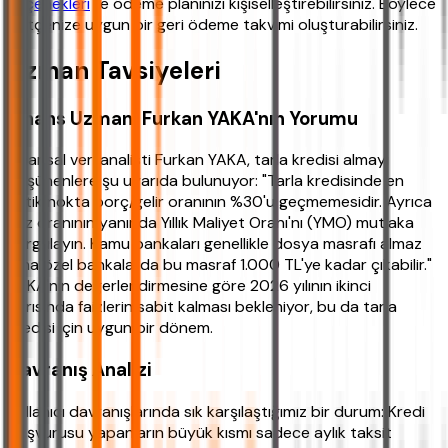
seçenekleri
ile ödeme planınızı kişiselleştirebilirsiniz. Böylece
bütçenize uygun bir geri ödeme takvimi oluşturabilirsiniz.
Uzman Tavsiyeleri
Finans Uzmanı Furkan YAKA'nın Yorumu
Finansal veri analisti Furkan YAKA, tarla kredisi almayı
düşünenlere şu uyarıda bulunuyor: "Tarla kredisinde en
kritik nokta borç/gelir oranının %30'u geçmemesidir. Ayrıca
faiz oranının yanında Yıllık Maliyet Oranı'nı (YMO) mutlaka
sorgulayın. Kamu bankaları genellikle dosya masrafı almaz
ama özel bankalarda bu masraf 1.000 TL'ye kadar çıkabilir."
YAKA'nın değerlendirmesine göre 2026 yılının ikinci
yarısında faizlerin sabit kalması bekleniyor, bu da tarla
kredisi için uygun bir dönem.
Davranış Analizi
Kullanıcı davranışlarında sık karşılaştığımız bir durum: Kredi
başvurusu yapanların büyük kısmı sadece aylık taksit