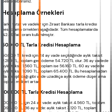
belirleyebilirsiniz.
Hesaplama Örnekleri
Farklı tutar ve vadeler için Ziraat Bankası tarla kredisi
hesaplama örnekleri aşağıdadır. Tüm hesaplamalarda
%2.49 faiz oranı kullanılmıştır.
50.000 TL Tarla Kredisi Hesaplama
50.000 TL kredi için 24 ay vade seçildiğinde aylık taksit
2.280 TL, toplam geri ödeme 54.720 TL olur. 36 ay vadede
aylık taksit 1.560 TL, toplam ise 56.160 TL. 60 ay vadede
aylık taksit 1.090 TL, toplam 65.400 TL. Bu hesaplamadan
da anlaşılacağı gibi vade uzadıkça aylık ödeme düşer ama
toplam maliyet artar.
100.000 TL Tarla Kredisi Hesaplama
100.000 TL için 24 ay vade: aylık taksit 4.560 TL, toplam
109.440 TL. 36 ay vade: aylık taksit 3.120 TL, toplam