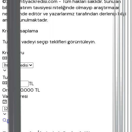
©2026 ihtiyackredisi.com - Tüm hakları saklıdır. Sunulan
bilgiler yatırım tavsiyesi niteliğinde olmayıp araştırmalar
neticesinde editör ve yazarlarımız tarafından derlenip bilgi
amaçlı sunulmaktadır.
Kredi Hesaplama
Tutar ve vadeyi seçip teklifleri görüntüleyin.
Kredi Turu
Tutar
TL
Ornek:
50.000
TL
Vade Süresi
Bul