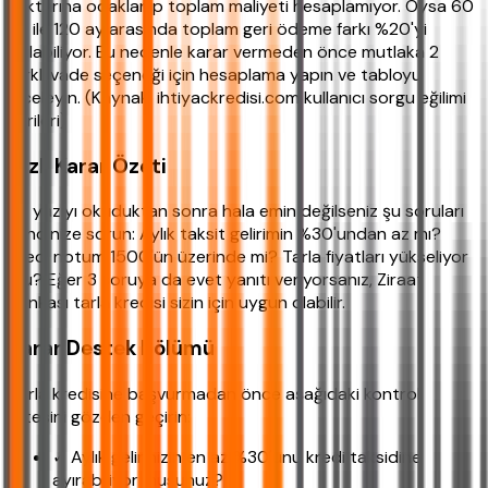
miktarına odaklanıp toplam maliyeti hesaplamıyor. Oysa 60
ay ile 120 ay arasında toplam geri ödeme farkı %20'yi
bulabiliyor. Bu nedenle karar vermeden önce mutlaka 2
farklı vade seçeneği için hesaplama yapın ve tabloyu
inceleyin. (Kaynak: ihtiyackredisi.com kullanıcı sorgu eğilimi
verileri)
Hızlı Karar Özeti
Bu yazıyı okuduktan sonra hala emin değilseniz şu soruları
kendinize sorun: Aylık taksit gelirimin %30'undan az mı?
Kredi notum 1500'ün üzerinde mi? Tarla fiyatları yükseliyor
mu? Eğer 3 soruya da evet yanıtı veriyorsanız, Ziraat
Bankası tarla kredisi sizin için uygun olabilir.
Karar Destek Bölümü
Tarla kredisine başvurmadan önce aşağıdaki kontrol
listesini gözden geçirin:
✓ Aylık gelirinizin en az %30'unu kredi taksidine
ayırabiliyor musunuz?