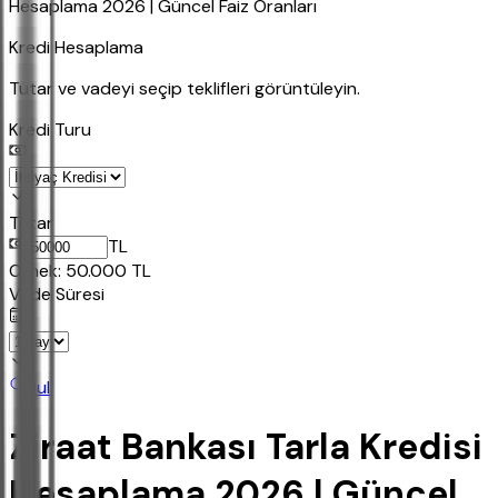
Hesaplama 2026 | Güncel Faiz Oranları
Kredi Hesaplama
Tutar ve vadeyi seçip teklifleri görüntüleyin.
Kredi Turu
Tutar
TL
Ornek:
50.000
TL
Vade Süresi
Bul
Ziraat Bankası Tarla Kredisi
Hesaplama 2026 | Güncel