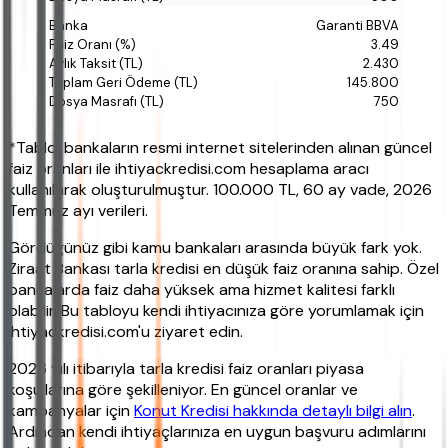
Garanti BBVA
3.49
2.430
145.800
750
*Tablo, bankaların resmi internet sitelerinden alınan güncel
faiz oranları ile ihtiyackredisi.com hesaplama aracı
kullanılarak oluşturulmuştur. 100.000 TL, 60 ay vade, 2026
Temmuz ayı verileri.
Gördüğünüz gibi kamu bankaları arasında büyük fark yok.
Ziraat Bankası tarla kredisi en düşük faiz oranına sahip. Özel
bankalarda faiz daha yüksek ama hizmet kalitesi farklı
olabilir. Bu tabloyu kendi ihtiyacınıza göre yorumlamak için
ihtiyackredisi.com'u ziyaret edin.
2026 yılı itibarıyla tarla kredisi faiz oranları piyasa
koşullarına göre şekilleniyor. En güncel oranlar ve
kampanyalar için
Konut Kredisi hakkında detaylı bilgi alın
.
Ardından kendi ihtiyaçlarınıza en uygun başvuru adımlarını