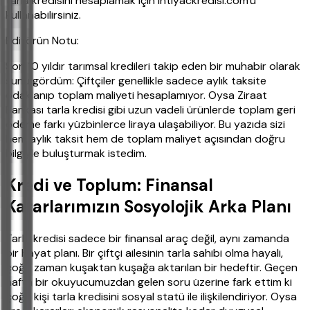
tarla kredisini hesaplamak için ihtiyackredisi.com'u
kullanabilirsiniz.
Editörün Notu:
Son 10 yıldır tarımsal kredileri takip eden bir muhabir olarak
şunu gördüm: Çiftçiler genellikle sadece aylık taksite
odaklanıp toplam maliyeti hesaplamıyor. Oysa Ziraat
Bankası tarla kredisi gibi uzun vadeli ürünlerde toplam geri
ödeme farkı yüzbinlerce liraya ulaşabiliyor. Bu yazıda sizi
hem aylık taksit hem de toplam maliyet açısından doğru
bilgiyle buluşturmak istedim.
Kredi ve Toplum: Finansal
Kararlarımızın Sosyolojik Arka Planı
Tarla kredisi sadece bir finansal araç değil, aynı zamanda
bir hayat planı. Bir çiftçi ailesinin tarla sahibi olma hayali,
çoğu zaman kuşaktan kuşağa aktarılan bir hedeftir. Geçen
hafta bir okuyucumuzdan gelen soru üzerine fark ettim ki
çoğu kişi tarla kredisini sosyal statü ile ilişkilendiriyor. Oysa