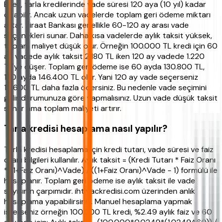
Evet, tarla kredilerinde vade süresi 120 aya (10 yıl) kadar
çıkabilir. Ancak uzun vadelerde toplam geri ödeme miktarı
artar. Ziraat Bankası genellikle 60-120 ay arası vade
seçenekleri sunar. Daha kısa vadelerde aylık taksit yüksek,
toplam maliyet düşük olur. Örneğin 100.000 TL kredi için 60
ay vadede aylık taksit 2.180 TL iken 120 ay vadede 1.220
TL'ye düşer. Toplam geri ödeme ise 60 ayda 130.800 TL,
120 ayda 146.400 TL olur. Yani 120 ay vade seçerseniz
15.600 TL daha fazla ödersiniz. Bu nedenle vade seçimini
gelir durumunuza göre yapmalısınız. Uzun vade düşük taksit
sunar ama toplam maliyeti artırır.
Tarla kredisi hesaplama nasıl yapılır?
Tarla kredisi hesaplama için kredi tutarı, vade süresi ve faiz
oranı bilgileri kullanılır. Aylık taksit = (Kredi Tutarı * Faiz Oranı
* (1+Faiz Oranı)^Vade) / ((1+Faiz Oranı)^Vade - 1) formülü ile
hesaplanır. Toplam geri ödeme ise aylık taksit ile vade
sayısının çarpımıdır. ihtiyackredisi.com üzerinden anlık
hesaplama yapabilirsiniz. Manuel hesaplama yapmak
isterseniz örneğin 100.000 TL kredi, %2.49 aylık faiz ve 60