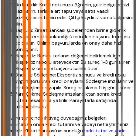
Ön Hazırlık: Kredi notunuzu öğrenin, gelir belgelerinizi
hazırlayın, tarlaya ait tapu veya satış vaadi
sözleşmesini temin edin. Çiftçi kaydınız varsa belgesini
alın.
Başvuru: Ziraat Bankası şubelerinden birine giderek
veya internet bankacılığı üzerinden başvuru formunu
doldurun. Online başvurularda ön onay daha hızlı
sonuçlanır.
Ekspertiz: Banka, tarlanın değerini belirlemek için
ekspertiz raporu isteyecektir. Bu süreç 1-3 gün sürer.
Ekspertiz ücretini başvuru sahibi öder.
Onay ve Sözleşme: Ekspertiz sonucu ve kredi notu
uygun görülürse kredi onaylanır. Sözleşme imzalanır ve
ipotek işlemleri yapılır. Süreç ortalama 5 iş günü sürer.
Para Çekme: Sözleşme imzalandıktan sonra kredi
tutarı hesabınıza yatırılır. Parayı tarla satışında
kullanabilirsiniz.
Başvuru sürecinde ihtiyaç duyacağınız belgeleri
hazırlamadan önce kredi tutarını ve vadeyi netleştirmeniz
önemlidir. Ziraat Bankası'nın sunduğu
farklı tutar ve vade