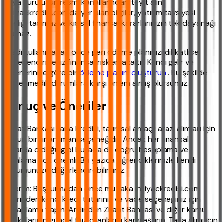
veya kuruluşun resmi kanallarından teyit alın.
ihtiyackredisi.com'da yer alan bilgiler, yatırım tavsiyesi
niteliği taşımaz ve kişisel finansal kararlarınızın tek dayanağı
olamaz.
Kredi kullanmadan önce geri ödeme planınızı dikkatlice
değerlendirmeniz finansal riskleri azaltır. Kendi gelir ve
giderlerinize göre bir
ödeme planını oluşturun
. Bu şekilde
beklenmedik durumlara karşı önlem almış olursunuz.
Sonuç ve Öneriler
Ziraat Bankası tarla kredisi, tarımsal amaçlı arazi alımları için
uygun bir finansman seçeneğidir. Ancak her finansal
kararda olduğu gibi burada da doğru hesaplama ve
planlama çok önemli. Bu yazıda öğrendiklerinizle kendi
durumunuzu değerlendirebilirsiniz.
Önerim: Başvurmadan önce mutlaka ihtiyackredisi.com
üzerinden kendi kredi tutarınız ve vade seçeneğiniz için
hesaplama yapın. Ardından Ziraat Bankası ve diğer kamu
bankalarının güncel faiz oranlarını karşılaştırın. Tarla alımı için