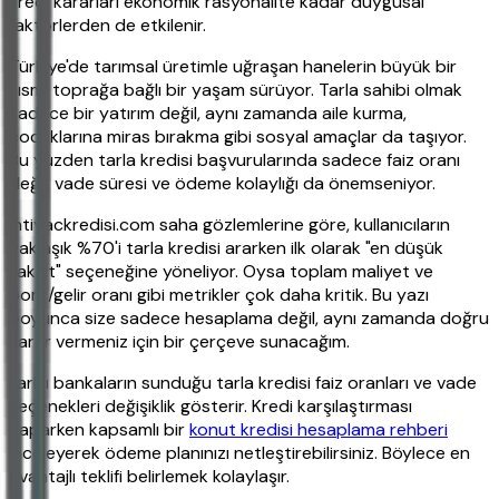
kredi kararları ekonomik rasyonalite kadar duygusal
faktörlerden de etkilenir.
Türkiye'de tarımsal üretimle uğraşan hanelerin büyük bir
kısmı toprağa bağlı bir yaşam sürüyor. Tarla sahibi olmak
sadece bir yatırım değil, aynı zamanda aile kurma,
çocuklarına miras bırakma gibi sosyal amaçlar da taşıyor.
Bu yüzden tarla kredisi başvurularında sadece faiz oranı
değil, vade süresi ve ödeme kolaylığı da önemseniyor.
ihtiyackredisi.com saha gözlemlerine göre, kullanıcıların
yaklaşık %70'i tarla kredisi ararken ilk olarak "en düşük
taksit" seçeneğine yöneliyor. Oysa toplam maliyet ve
borç/gelir oranı gibi metrikler çok daha kritik. Bu yazı
boyunca size sadece hesaplama değil, aynı zamanda doğru
karar vermeniz için bir çerçeve sunacağım.
Farklı bankaların sunduğu tarla kredisi faiz oranları ve vade
seçenekleri değişiklik gösterir. Kredi karşılaştırması
yaparken kapsamlı bir
konut kredisi hesaplama rehberi
inceleyerek ödeme planınızı netleştirebilirsiniz. Böylece en
avantajlı teklifi belirlemek kolaylaşır.