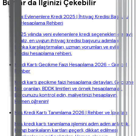
Bunlar da İlginizi Çekebilir
Yeni Evlenenlere Kredi 2025 | İhtiyaç Kredisi Başvuru
ve Hesaplama Rehberi
2025 yılında yeni evlenenlere kredi seçenekleri detaylı
analiz, en uygun ihtiyaç kredisi başvuru adımları,
banka karşılaştırmaları, uzman yorumları ve evlilik
kredisi hesaplama rehberi.
Kredi Kartı Gecikme Faizi Hesaplama 2026 - Güncel
Rehber
Kredi kartı gecikme faizi hesaplama detayları. Gecikme
faiz oranları, BDDK limitleri ve örnek hesaplamalar.
Borcunuzu kontrol edin, maliyetinizi hesaplayın.
Hemen öğrenin!
Hgs Kredi Kartı Tanımlama 2026 | Rehber ve İpuçları
Hgs kredi kartı tanımlama işlemini adım adım anlattık.
Hangi bankaların kartları geçerli, dikkat edilmesi