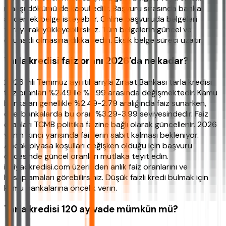
maaşı dökümü de kabul edilir. Başvuru sırasında banka
sizden ek belge isteyebilir. Online başvuruda belgeleri
tarayarak yükleyebilirsiniz. Tüm belgelerin güncel ve
okunaklı olmasına dikkat edin. Eksik belge süreci uzatır.
Tarla kredisi faiz oranı 2026'da ne kadar?
2026 yılı Temmuz ayı itibarıyla Ziraat Bankası tarla kredisi
faiz oranları %2.49 ile %3.99 arasında değişmektedir. Kamu
bankaları genellikle %2.49-2.79 aralığında faiz sunarken,
özel bankalarda bu oran %3.29-3.99 seviyesindedir. Faiz
oranları TCMB politika faizine bağlı olarak güncellenir. 2026
yılının ikinci yarısında faizlerin sabit kalması bekleniyor.
Ancak piyasa koşulları değişken olduğu için başvuru
öncesinde güncel oranları mutlaka teyit edin.
ihtiyackredisi.com üzerinden anlık faiz oranlarını ve
hesaplamaları görebilirsiniz. Düşük faizli kredi bulmak için
kamu bankalarına öncelik verin.
Tarla kredisi 120 ay vade mümkün mü?