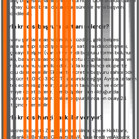
kazanç belgesi sunabilirsiniz. Kredi notu 1200 altında olanlar
için onay süreci biraz daha uzun sürebilir veya başvuru
reddedilebilir.
Tarla kredisi başvuru şartları nelerdir?
Başvuru şartları arasında nüfus cüzdanı, gelir belgesi,
tarlaya ait tapu sözleşmesi veya satış vaadi sözleşmesi,
çiftçi kayıt belgesi (varsa) ve kredi başvuru formu bulunur.
Banka, başvuru sırasında kredi notu sorgulaması yapar ve
gelir durumunuzu analiz eder. Tarla kredisinde ekspertiz
raporu da istenebilir. Ekspertiz ücretini başvuru sahibi öder
ve bu ücret 1.000-3.000 TL arasında değişir. Ayrıca tarlanın
ipotek edilmesi gerekir; bunun için tapu harcı ve döner
sermaye ücreti ödenir. Tüm belgeler tam olduğunda
başvuru süreci hızlanır. Online başvurularda ön onay 24
saat içinde verilebilir.
Tarla kredisi hangi bankalar veriyor?
Tarla kredisi başta Ziraat Bankası olmak üzere Halkbank,
Vakıfbank, İş Bankası, Garanti BBVA, Yapı Kredi ve Akbank