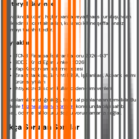
Editoryal Güvence
ihtiyackredisi.com, hiçbir banka veya finans kuruluşundan
yönlendirici ücret almadan, kullanıcı lehine şeffaf analiz
sunmayı taahhüt eder.
Kaynaklar
TCMB “Finansal İstikrar Raporu 2026-Q3”
BDDK “Kredi Eğilim Anketi 2026”
Yapı Kredi resmi internet sitesi
Ziraat Bankası, Garanti BBVA, İş Bankası, Akbank resmi
ürün sayfaları
ihtiyackredisi.com kullanıcı deneyimi verileri
Hesaplamaların doğruluğu, finansal planlamanın temelidir. Bu
nedenle
faiz hesaplama yöntemi
konusunda bilgi sahibi
olmak, ödeme tablosunu doğru yorumlamanızı sağlar.
Sıkça Sorulan Sorular