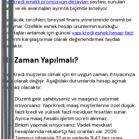
yapı kredi emekli promosyon detayları
sayfası, sunulan
nakit ve ek avantajları ayrıntılı biçimde listeliyor.
Bankacılık tercihleri, bireysel finans yönetiminde önemli bir
rol oynar. Özellikle esnek hesap ürünlerinin sunduğu
avantajları anlamak için güncel
yapı kredi esnek hesap faizi
verilerini karşılaştırmalı olarak değerlendirmek faydalı
olacaktır.
Ne Zaman Yapılmalı?
Yapı Kredi müşterisi olmak için en uygun zaman, ihtiyacınıza
bağlı olarak değişir. Aşağıdaki durumlarda hesap açmak
mantıklı olacaktır:
Düzenli gelir sahibiyseniz ve maaşınızı yatırmak
istiyorsanız: Yapı Kredi, maaş müşterilerine özel düşük
faizli kredi ve yüksek faizli mevduat fırsatları sunar.
Ayrıca maaş hesabı işletim ücreti alınmaz.
Birikim yapmak istiyorsanız: Vadeli mevduat
hesaplarında rekabetçi faiz oranları var. 2026
Temmuz itibarıyla 32 gün vadede %42 faiz oranı