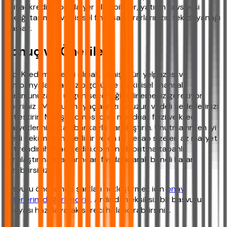
ihtiyackredisi.com'da yer alan bilgiler, yatırım tavsiyesi
niteliği taşımaz ve kişisel finansal kararlarınızın tek dayanağı
olamaz.
Sonuç ve Öneriler
Yapı Kredi müşterisi olmak, geniş ürün yelpazesi ve
kampanyalarıyla cazip görünse de kişisel finansal
durumunuza en uygun seçeneği belirlemeniz gerekiyor.
Önerimiz : Mevcut ihtiyaçlarınızı ve uzun vadeli hedeflerinizi
netleştirin. Maaş promosyonu, mevduat faizi ve kredi
maliyetlerini birkaç bankayla karşılaştırın. Unutmayın, en iyi
kredi çekilmeyen kredidir ve en iyi hesap size en az maliyet
getirendir. ihtiyackredisi.com'un algoritma tabanlı
karşılaştırma araçlarından faydalanarak bilinçli karar
verebilirsiniz.
Başvuru öncesinde şartları netleştirmek için
onay
kriterlerini değerlendirin
. Ardından eksiksiz bir başvuru
dosyası hazırlayarak süreci hızlandırabilirsiniz.