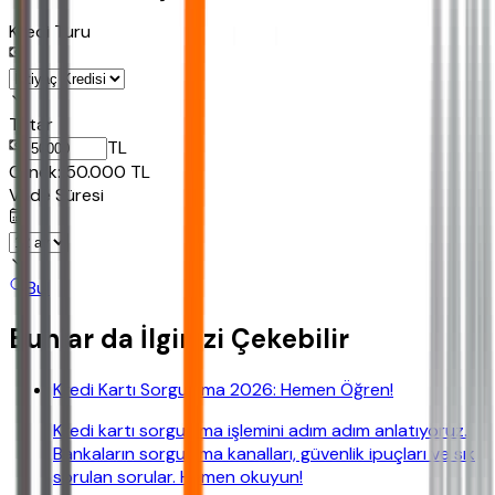
Kredi Turu
Tutar
TL
Ornek:
50.000
TL
Vade Süresi
Bul
Bunlar da İlginizi Çekebilir
Kredi Kartı Sorgulama 2026: Hemen Öğren!
Kredi kartı sorgulama işlemini adım adım anlatıyoruz.
Bankaların sorgulama kanalları, güvenlik ipuçları ve sık
sorulan sorular. Hemen okuyun!