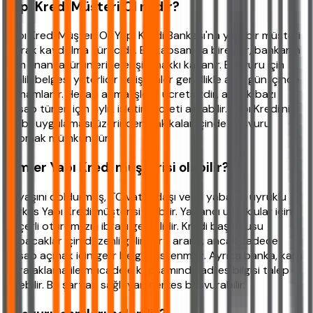
Yapı Kredi Müşteri Ol nedir?
Yapı Kredi Müşteri Ol, Yapı Kredi Bankası'na yeni bir müşteri
olarak kaydolma sürecidir. Bu kapsamda bireyler, bankanın
tüm finansal ürünlerine erişim hakkı kazanır. Başvuru için
kimlik belgesi yeterlidir ve işlemler genellikle aynı gün içinde
tamamlanır. Hesap açma işlemi ücretsizdir, ancak bazı
hesap türleri için aylık işletim ücreti alınabilir. Yapı Kredi'nin
mobil uygulaması üzerinden dakikalar içinde başvuru
yapmak mümkündür.
Kimler Yapı Kredi müşterisi olabilir?
18 yaşını doldurmuş, TC vatandaşı veya yabancı uyruklu
herkes Yapı Kredi müşterisi olabilir. Yabancı uyruklular için
geçerli oturum izni ibrazı gereklidir. Kredi başvurusu
yapacaklar için düzenli gelir şartı aranır, ancak sadece
hesap açmak için gelir belgesi istenmez. Ayrıca banka, kara
para aklama ile mücadele kapsamında adres bilgisi talep
edebilir. Bu şartları sağlayan herkes başvurabilir.