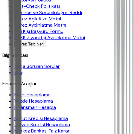
Fast-Check Politikası
Çekince ve Sorumluluğun Reddi
Çerez Açık Rıza Metni
Çerez Aydınlatma Metni
İlgili Kişi Başvuru Formu
KVKK Ziyaretçi Aydınlatma Metni
Çerez Tercihleri
Bilgi Bankası
Sıkça Sorulan Sorular
Blog
Finansal Araçlar
Kredi Hesaplama
Yüzde Hesaplama
Finansman Hesapla
Konut Kredisi Hesaplama
İhtiyaç Kredisi Hesaplama
Merkez Bankası Faiz Kararı