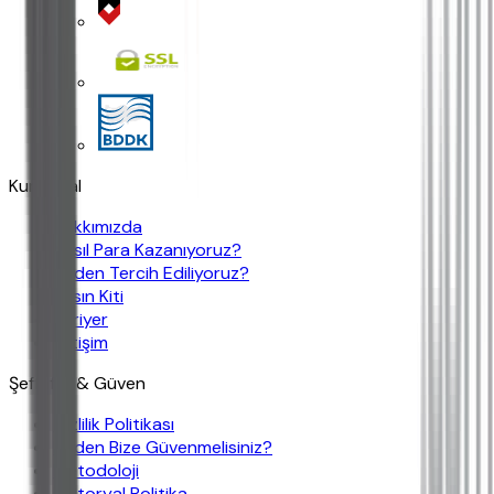
Kurumsal
Hakkımızda
Nasıl Para Kazanıyoruz?
Neden Tercih Ediliyoruz?
Basın Kiti
Kariyer
İletişim
Şeffaflık & Güven
Gizlilik Politikası
Neden Bize Güvenmelisiniz?
Metodoloji
Editoryal Politika