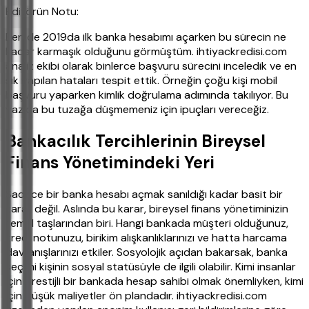
Editörün Notu:
Ben de 2019da ilk banka hesabımı açarken bu sürecin ne
kadar karmaşık olduğunu görmüştüm. ihtiyackredisi.com
analiz ekibi olarak binlerce başvuru sürecini inceledik ve en
sık yapılan hataları tespit ettik. Örneğin çoğu kişi mobil
başvuru yaparken kimlik doğrulama adımında takılıyor. Bu
yazıda bu tuzağa düşmemeniz için ipuçları vereceğiz.
Bankacılık Tercihlerinin Bireysel
Finans Yönetimindeki Yeri
Sadece bir banka hesabı açmak sanıldığı kadar basit bir
karar değil. Aslında bu karar, bireysel finans yönetiminizin
temel taşlarından biri. Hangi bankada müşteri olduğunuz,
kredi notunuzu, birikim alışkanlıklarınızı ve hatta harcama
davranışlarınızı etkiler. Sosyolojik açıdan bakarsak, banka
seçimi kişinin sosyal statüsüyle de ilgili olabilir. Kimi insanlar
için prestijli bir bankada hesap sahibi olmak önemliyken, kimi
için düşük maliyetler ön plandadır. ihtiyackredisi.com