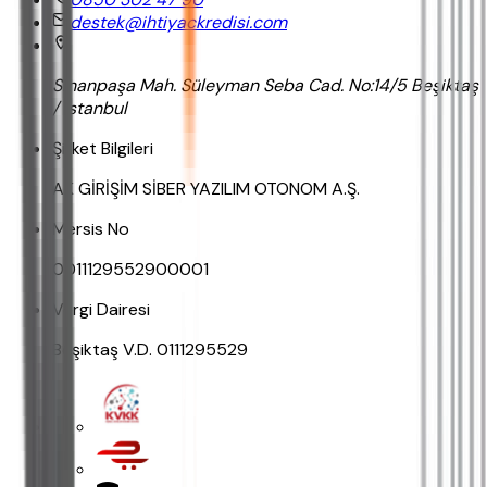
destek@ihtiyackredisi.com
Sinanpaşa Mah. Süleyman Seba Cad. No:14/5 Beşiktaş
/ İstanbul
Şirket Bilgileri
AK GİRİŞİM SİBER YAZILIM OTONOM A.Ş.
Mersis No
0011129552900001
Vergi Dairesi
Beşiktaş V.D. 0111295529