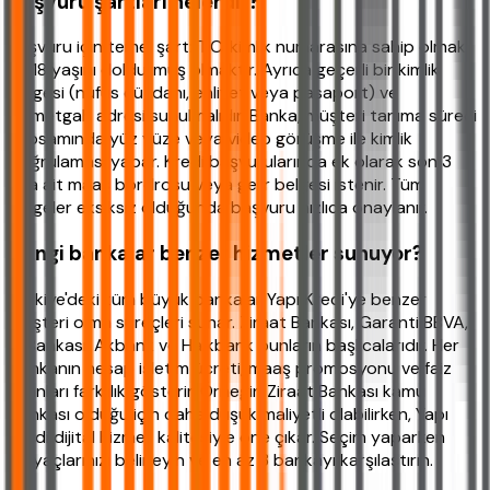
Başvuru şartları nelerdir?
Başvuru için temel şart: T.C. kimlik numarasına sahip olmak
ve 18 yaşını doldurmuş olmaktır. Ayrıca geçerli bir kimlik
belgesi (nüfus cüzdanı, ehliyet veya pasaport) ve
ikametgah adresi sunulmalıdır. Banka, müşteri tanıma süreci
kapsamında yüz yüze veya video görüşme ile kimlik
doğrulaması yapar. Kredi başvurularında ek olarak son 3
aya ait maaş bordrosu veya gelir belgesi istenir. Tüm
belgeler eksiksiz olduğunda başvuru hızlıca onaylanır.
Hangi bankalar benzer hizmetler sunuyor?
Türkiye'deki tüm büyük bankalar Yapı Kredi'ye benzer
müşteri olma süreçleri sunar. Ziraat Bankası, Garanti BBVA,
İş Bankası, Akbank ve Halkbank bunların başlıcalarıdır. Her
bankanın hesap işletim ücreti, maaş promosyonu ve faiz
oranları farklılık gösterir. Örneğin Ziraat Bankası kamu
bankası olduğu için daha düşük maliyetli olabilirken, Yapı
Kredi dijital hizmet kalitesiyle öne çıkar. Seçim yaparken
ihtiyaçlarınızı belirleyin ve en az 3 bankayı karşılaştırın.