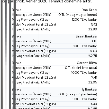
karşılaştırdık. Veriler 2026 Temmuz dönemine aittir.
Yapı Kredi
0 TL (maaş müşterilerine)
1200 TL'ye kadar
%42
%2.89
Ziraat Bankası
0 TL
800 TL'ye kadar
%40
%2.75
Garanti BBVA
0 TL (belirli limit üstü)
1000 TL'ye kadar
%41
%2.95
İş Bankası
0 TL (maaş müşterilerine)
900 TL'ye kadar
%39
%2.85