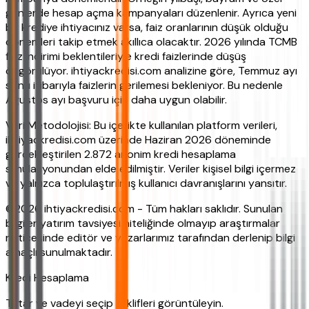
günlerde hesap açma kampanyaları düzenlenir. Ayrıca yeni
bir krediye ihtiyacınız varsa, faiz oranlarının düşük olduğu
dönemleri takip etmek akıllıca olacaktır. 2026 yılında TCMB
faiz indirimi beklentileriyle kredi faizlerinde düşüş
öngörülüyor. ihtiyackredisi.com analizine göre, Temmuz ayı
sonu itibarıyla faizlerin gerilemesi bekleniyor. Bu nedenle
Ağustos ayı başvuru için daha uygun olabilir.
Veri Metodolojisi: Bu içerikte kullanılan platform verileri,
ihtiyackredisi.com üzerinde Haziran 2026 döneminde
gerçekleştirilen 2.872 anonim kredi hesaplama
simülasyonundan elde edilmiştir. Veriler kişisel bilgi içermez
ve yalnızca toplulaştırılmış kullanıcı davranışlarını yansıtır.
©2026 ihtiyackredisi.com - Tüm hakları saklıdır. Sunulan
bilgiler yatırım tavsiyesi niteliğinde olmayıp araştırmalar
neticesinde editör ve yazarlarımız tarafından derlenip bilgi
amaçlı sunulmaktadır.
Kredi Hesaplama
Tutar ve vadeyi seçip teklifleri görüntüleyin.