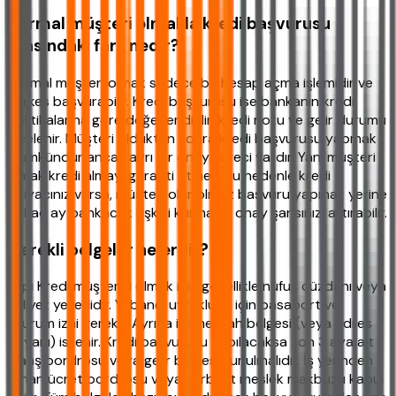
Normal müşteri olmakla kredi başvurusu
arasındaki fark nedir?
Normal müşteri olmak sadece bir hesap açma işlemidir ve
herkes başvurabilir. Kredi başvurusu ise bankanın kredi
politikalarına göre değerlendirilir, kredi notu ve gelir durumu
incelenir. Müşteri olduktan sonra kredi başvurusu yapmak
mümkündür ancak ayrı bir onay süreci vardır. Yani müşteri
olmak kredi almayı garanti etmez. Bu nedenle kredi
ihtiyacınız varsa, müşteri olur olmaz başvuru yapmak yerine
birkaç ay bankacılık ilişkisi kurmanız onay şansınızı artırabilir.
Gerekli belgeler nelerdir?
Yapı Kredi müşterisi olmak için genellikle nüfus cüzdanı veya
ehliyet yeterlidir. Yabancı uyruklular için pasaport ve
oturum izni gerekir. Ayrıca ikametgah belgesi (veya adres
beyanı) istenir. Kredi başvurusu yapılacaksa son 3 aya ait
maaş bordrosu veya gelir belgesi sunulmalıdır. İş yerinden
alınan ücret bordrosu veya serbest meslek makbuzu kabul