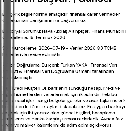
Bu içerik bilgilendirme amaçlıdır, finansal karar vermeden
önce uzman danışmanınıza başvurunuz.
Editoryal Sorumlu: Hava Akbaş Altınpıçak, Finans Muhabiri |
Güncelleme: 19 Temmuz 2026
Son Güncelleme: 2026-07-19 - Veriler 2026 Q3 TCMB
hedefleriyle revize edilmiştir.
✔ Veri Doğrulama: Bu içerik Furkan YAKA | Finansal Veri
Analisti & Finansal Veri Doğrulama Uzmanı tarafından
doğrulanmıştır.
Yapı Kredi Müşteri Ol, bankanın sunduğu hesap, kredi ve
diğer hizmetlerden yararlanmak için ilk adımdır. Peki bu
süreç nasıl işler, hangi belgeler gerekir ve avantajları neler?
Bu rehberde tüm detayları bulacaksınız. En uygun bankayı
seçmek için ihtiyacınız olan güncel bilgileri, hesaplama
örneklerini ve banka karşılaştırması nı derledik. Ayrıca faiz
oranı ve maliyet kalemlerini de adım adım açıklıyoruz.