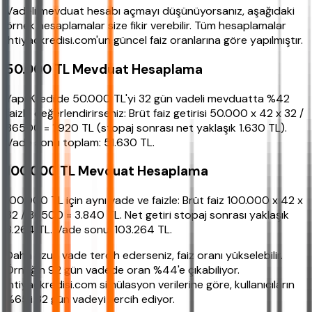
Vadeli mevduat hesabı açmayı düşünüyorsanız, aşağıdaki
örnek hesaplamalar size fikir verebilir. Tüm hesaplamalar
ihtiyackredisi.com'un güncel faiz oranlarına göre yapılmıştır.
50.000 TL Mevduat Hesaplama
Yapı Kredi'de 50.000 TL'yi 32 gün vadeli mevduatta %42
faizle değerlendirirseniz: Brüt faiz getirisi 50.000 x 42 x 32 /
36500 = 1.920 TL (stopaj sonrası net yaklaşık 1.630 TL).
Vade sonu toplam: 51.630 TL.
100.000 TL Mevduat Hesaplama
100.000 TL için aynı vade ve faizle: Brüt faiz 100.000 x 42 x
32 / 36500 = 3.840 TL. Net getiri stopaj sonrası yaklaşık
3.264 TL. Vade sonu: 103.264 TL.
Daha uzun vade tercih ederseniz, faiz oranı yükselebilir.
Örneğin 92 gün vadede oran %44'e çıkabiliyor.
ihtiyackredisi.com simülasyon verilerine göre, kullanıcıların
%65'i 32 gün vadeyi tercih ediyor.