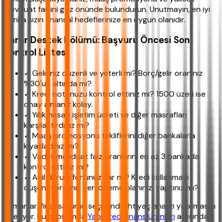
mevduat faizini göz önünde bulundurun. Unutmayın, en iyi
banka sizin finansal hedeflerinize en uygun olanıdır.
Karar Destek Bölümü: Başvuru Öncesi Son
Kontrol Listesi
✓ Geliriniz düzenli ve yeterli mi? Borç/gelir oranınız
%30'un altında mı?
✓ Kredi notunuzu kontrol ettiniz mi? 1500 üzeri ise
onay almanız kolay.
✓ Yıllık hesap işletim ücreti ve diğer masrafları
karşılaştırdınız mı?
✓ Maaş promosyonu tekliflerini diğer bankalarla
kıyasladınız mı?
✓ Vadeli mevduat faiz oranlarını en az 3 bankada
kontrol ettiniz mi?
✓ Acil durum fonunuz var mı? Kredi kullanmayı
düşünüyorsanız geri ödeme planınızı yaptınız mı?
Uzmanlar, finansal ürün seçiminde ihtiyaç analizi yapılmasını
öneriyor. Bu kapsamda
Yapı Kredi finans ürünleri
arasındaki