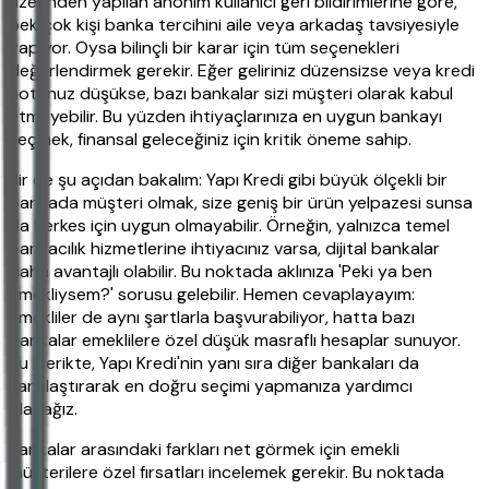
üzerinden yapılan anonim kullanıcı geri bildirimlerine göre,
pek çok kişi banka tercihini aile veya arkadaş tavsiyesiyle
yapıyor. Oysa bilinçli bir karar için tüm seçenekleri
değerlendirmek gerekir. Eğer geliriniz düzensizse veya kredi
notunuz düşükse, bazı bankalar sizi müşteri olarak kabul
etmeyebilir. Bu yüzden ihtiyaçlarınıza en uygun bankayı
seçmek, finansal geleceğiniz için kritik öneme sahip.
Bir de şu açıdan bakalım: Yapı Kredi gibi büyük ölçekli bir
bankada müşteri olmak, size geniş bir ürün yelpazesi sunsa
da herkes için uygun olmayabilir. Örneğin, yalnızca temel
bankacılık hizmetlerine ihtiyacınız varsa, dijital bankalar
daha avantajlı olabilir. Bu noktada aklınıza 'Peki ya ben
emekliysem?' sorusu gelebilir. Hemen cevaplayayım:
Emekliler de aynı şartlarla başvurabiliyor, hatta bazı
bankalar emeklilere özel düşük masraflı hesaplar sunuyor.
Bu içerikte, Yapı Kredi'nin yanı sıra diğer bankaları da
karşılaştırarak en doğru seçimi yapmanıza yardımcı
olacağız.
Bankalar arasındaki farkları net görmek için emekli
müşterilere özel fırsatları incelemek gerekir. Bu noktada