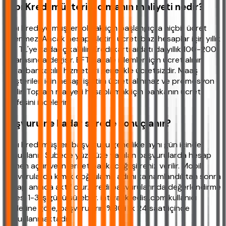
Yapı Kredi müşterisi olmanın maliyeti nedir?
Yapı Kredi'ye müşteri olmak için başlangıçta hiçbir ücret
ödenmez. Ancak hesap işletim ücreti bazı hesaplar için yıllık
120 TL'ye kadar çıkabilir. Kredi kartı aidatı da yıllık 100-200
TL arasında değişir. EFT/havale işlemleri için ücret alınır.
Dijital bankacılık hizmetleri genellikle ücretsizdir. Maaş
müşterileri için hesap işletim ücreti alınmaz ve promosyon
verilir. Toplam maliyeti hesaplamak için bankanın ücret
tarifesini inceleyin.
Başvuru ne kadar sürede sonuçlanır?
Yapı Kredi müşteri başvurusu genellikle aynı gün içinde
sonuçlanır. Şubede yüz yüze yapılan başvurularda hesap
hemen açılır ve internet bankacılığı şifreniz verilir. Mobil
başvurularda kimlik doğrulama adımı tamamlandıktan sonra
hesap anında aktif olur. Kredi başvurularında değerlendirme
süresi 1-3 iş günü sürebilir. ihtiyackredisi.com kullanıcı
verilerine göre, başvuruların %80'i ilk 24 saat içinde
sonuçlanmaktadır.