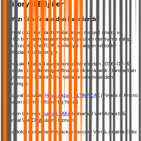
Editoryal Bilgiler
Bu Yazı Kim Tarafından Hazırlandı?
Finansal ürün karşılaştırmaları, kredi maliyet analizi ve
tüketici borçlanması alanında 10 yıl üzeri deneyime sahip,
banka ürünleri ve TCMB verileriyle çalışan editörler
tarafından hazırlanmıştır.
Bu makale, finansal analistlerimiz tarafından 2026-07-19
tarihinde güncellenmiş ve finansal okuryazarlık standartları
çerçevesinde Editör Kurul teknik incelemesinden
geçirilmiştir.
Editoryal Sorumlu:
Hava Akbaş ALTINPIÇAK
| Finans & Kripto
Muhabiri | Editör | Röportaj Yazarı
Gözden Geçiren:
Furkan YAKA
| Finansal Veri Analisti &
Finansal Veri Doğrulama Uzmanı
Metodoloji inceleme: ihtiyackredisi.com Veri & Analitik Ekibi