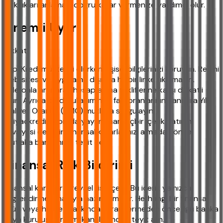
farklılıkları anlamak, doğru karar vermenize yardımcı olur.
Önemli Uyarı
Dikkat!
Yapı Kredi müşterisi olurken kişisel bilgilerinizi koruyun. Resmi
web sitesi ve uygulama dışında hiçbir linke tıklamayın.
Telefonla aranarak hesap açma tekliflerine karşı dikkatli
olun. Ayrıca kredi kullanımında faiz oranlarının yanı sıra Yıllık
Maliyet Oranı'nı (YMO) mutlaka sorgulayın.
ihtiyackredisi.com'da yayımlanan hiçbir içerik yatırım
tavsiyesi değildir. Finansal kararlarınızı almadan önce
mutlaka bankanızla teyit edin.
Finansal Risk Bildirimi
Finansal kararlar bireysel risk içerir. Bu içerik yalnızca
bilgilendirme amacıyla hazırlanmıştır. Herhangi bir finansal
ürün veya hizmet hakkında karar vermeden önce ilgili banka
veya kuruluşun resmi kanallarından teyit alın.