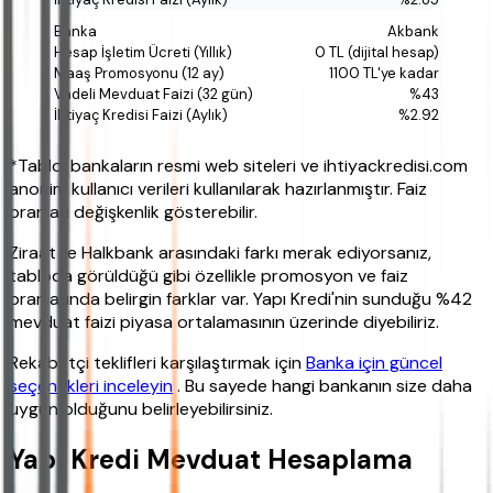
Akbank
0 TL (dijital hesap)
1100 TL'ye kadar
%43
%2.92
*Tablo, bankaların resmi web siteleri ve ihtiyackredisi.com
anonim kullanıcı verileri kullanılarak hazırlanmıştır. Faiz
oranları değişkenlik gösterebilir.
Ziraat ile Halkbank arasındaki farkı merak ediyorsanız,
tabloda görüldüğü gibi özellikle promosyon ve faiz
oranlarında belirgin farklar var. Yapı Kredi'nin sunduğu %42
mevduat faizi piyasa ortalamasının üzerinde diyebiliriz.
Rekabetçi teklifleri karşılaştırmak için
Banka için güncel
seçenekleri inceleyin
. Bu sayede hangi bankanın size daha
uygun olduğunu belirleyebilirsiniz.
Yapı Kredi Mevduat Hesaplama