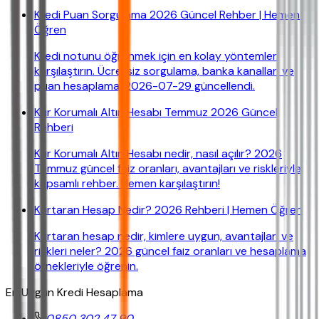
Kredi Puan Sorgulama 2026 Güncel Rehber | Hemen
Öğren
Kredi notunu öğrenmek için en kolay yöntemleri
karşılaştırın. Ücretsiz sorgulama, banka kanalları ve
puan hesaplama. 2026-07-29 güncellendi.
Kur Korumalı Altın Hesabı Temmuz 2026 Güncel
Rehberi
Kur Korumalı Altın Hesabı nedir, nasıl açılır? 2026
Temmuz güncel faiz oranları, avantajları ve riskleriyle
kapsamlı rehber. Hemen karşılaştırın!
Kurtaran Hesap Nedir? 2026 Rehberi | Hemen Öğren
Kurtaran hesap nedir, kimlere uygun, avantajları ve
riskleri neler? 2026 güncel faiz oranları ve hesaplama
örnekleriyle öğrenin.
En Uygun Kredi Hesaplama
0850 302 47 90