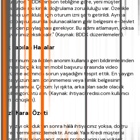
bulunuyor: "BDDK'nin son tebliğine göre, yeni müşteri
kabulünde sıkı kimlik doğrulama zorunluluğu var. Özellikle
yabancı uyruklular için oturum izni şartı getirildi. Ayrıca
kredi başvurusunda bulunacakların gelir belgesini e-Devlet
üzerinden paylaşması gerekiyor. Bu adımı atlamayın, yoksa
başvurunuz eksik kalır." (Kaynak: BDDK düzenlemeleri).
Sık Yapılan Hatalar
Platformumuza iletilen anonim kullanıcı geri bildirimlerinden
birinde, birçok kişinin mobil başvuru sırasında video
görüşme adımında sorun yaşadığını tespit ettik. En yaygın
hata, yüzün tam görünmemesi veya kimlik belgesinin
okunamaması. Çözüm: İyi ışıkta, arka plan sade olacak
şekilde görüntü alın. (Kaynak: ihtiyackredisi.com kullanıcı
geri dönüşleri).
Hızlı Karar Özeti
Bu yazıyı okuduktan sonra hâlâ ihtiyacınız yoksa, doğru
kararı vermişsiniz demektir. Ancak Yapı Kredi müşterisi
olmayı düşünüyorsanız, maaş promosyonu ve yüksek