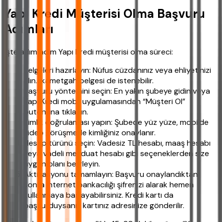
Yapı Kredi Müşterisi Olma Başvuru
Adımları
İşte adım adım Yapı Kredi müşterisi olma süreci:
Belgeleri hazırlayın: Nüfus cüzdanınız veya ehliyetinizi
alın. İkametgah belgesi de istenebilir.
Başvuru yöntemini seçin: En yakın şubeye gidin veya
Yapı Kredi mobil uygulamasından “Müşteri Ol”
butonuna tıklayın.
Kimlik doğrulaması yapın: Şubede yüz yüze, mobilde
video görüşme ile kimliğiniz onaylanır.
Hesap türünü seçin: Vadesiz TL hesabı, maaş hesabı
veya vadeli mevduat hesabı gibi seçeneklerden size
uygun olanı belirleyin.
Aktivasyonu tamamlayın: Başvuru onaylandıktan
sonra internet bankacılığı şifrenizi alarak hemen
kullanmaya başlayabilirsiniz. Kredi kartı da
başvurduysanız kartınız adresinize gönderilir.