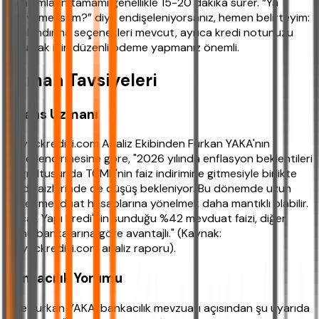
Bu adımların tamamı genellikle 15-20 dakika sürer. “Ya
ödeyemezsem?” diye endişeleniyorsanız, hemen belirteyim:
Yapılandırma seçenekleri mevcut, ayrıca kredi notunuzu
korumak için düzenli ödeme yapmanız önemli.
Uzman Tavsiyeleri
Finans Uzmanı
ihtiyackredisi.com Analiz Ekibinden Furkan YAKA'nın
değerlendirmesine göre, "2026 yılında enflasyon beklentileri
doğrultusunda TCMB'nin faiz indirimine gitmesiyle birlikte
kredi faizlerinde de düşüş bekleniyor. Bu dönemde uzun
vadeli mevduat hesaplarına yönelmek daha mantıklı olabilir.
Ancak Yapı Kredi'nin sunduğu %42 mevduat faizi, diğer
kamu bankalarına göre avantajlı." (Kaynak:
ihtiyackredisi.com analiz raporu).
Bankacılık Yorumu
Yine Furkan YAKA, bankacılık mevzuatı açısından şu uyarıda