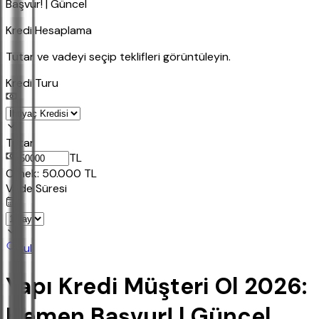
Başvur! | Güncel
Kredi Hesaplama
Tutar ve vadeyi seçip teklifleri görüntüleyin.
Kredi Turu
Tutar
TL
Ornek:
50.000
TL
Vade Süresi
Bul
Yapı Kredi Müşteri Ol 2026:
Hemen Başvur! | Güncel