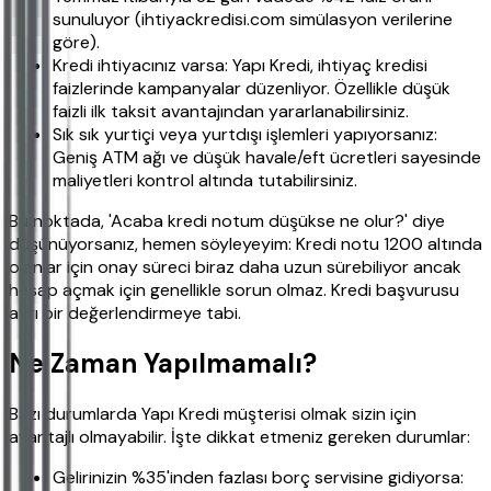
sunuluyor (ihtiyackredisi.com simülasyon verilerine
göre).
Kredi ihtiyacınız varsa: Yapı Kredi, ihtiyaç kredisi
faizlerinde kampanyalar düzenliyor. Özellikle düşük
faizli ilk taksit avantajından yararlanabilirsiniz.
Sık sık yurtiçi veya yurtdışı işlemleri yapıyorsanız:
Geniş ATM ağı ve düşük havale/eft ücretleri sayesinde
maliyetleri kontrol altında tutabilirsiniz.
Bu noktada, 'Acaba kredi notum düşükse ne olur?' diye
düşünüyorsanız, hemen söyleyeyim: Kredi notu 1200 altında
olanlar için onay süreci biraz daha uzun sürebiliyor ancak
hesap açmak için genellikle sorun olmaz. Kredi başvurusu
ayrı bir değerlendirmeye tabi.
Ne Zaman Yapılmamalı?
Bazı durumlarda Yapı Kredi müşterisi olmak sizin için
avantajlı olmayabilir. İşte dikkat etmeniz gereken durumlar:
Gelirinizin %35'inden fazlası borç servisine gidiyorsa: