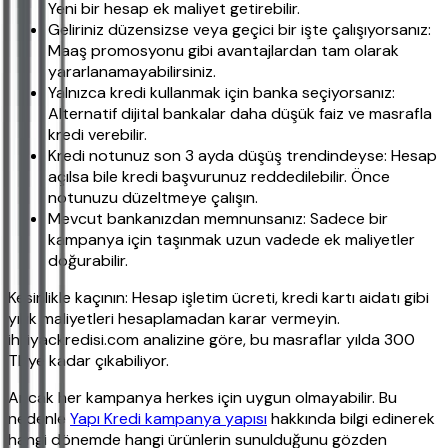
Yeni bir hesap ek maliyet getirebilir.
Geliriniz düzensizse veya geçici bir işte çalışıyorsanız:
Maaş promosyonu gibi avantajlardan tam olarak
yararlanamayabilirsiniz.
Yalnızca kredi kullanmak için banka seçiyorsanız:
Alternatif dijital bankalar daha düşük faiz ve masrafla
kredi verebilir.
Kredi notunuz son 3 ayda düşüş trendindeyse: Hesap
açılsa bile kredi başvurunuz reddedilebilir. Önce
notunuzu düzeltmeye çalışın.
Mevcut bankanızdan memnunsanız: Sadece bir
kampanya için taşınmak uzun vadede ek maliyetler
doğurabilir.
Kesinlikle kaçının: Hesap işletim ücreti, kredi kartı aidatı gibi
yıllık maliyetleri hesaplamadan karar vermeyin.
ihtiyackredisi.com analizine göre, bu masraflar yılda 300
TL'ye kadar çıkabiliyor.
Ancak her kampanya herkes için uygun olmayabilir. Bu
nedenle
Yapı Kredi kampanya yapısı
hakkında bilgi edinerek
hangi dönemde hangi ürünlerin sunulduğunu gözden