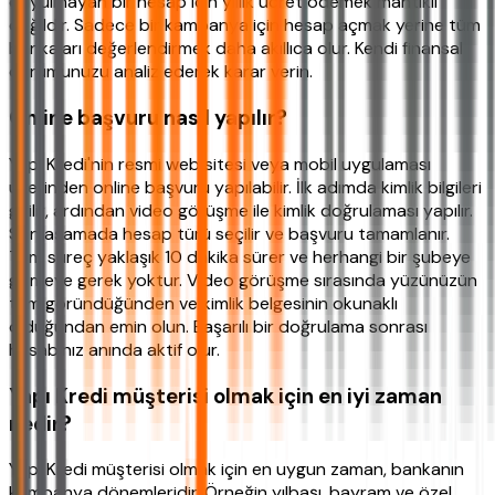
duyulmayan bir hesap için yıllık ücret ödemek mantıklı
değildir. Sadece bir kampanya için hesap açmak yerine tüm
bankaları değerlendirmek daha akıllıca olur. Kendi finansal
durumunuzu analiz ederek karar verin.
Online başvuru nasıl yapılır?
Yapı Kredi'nin resmi web sitesi veya mobil uygulaması
üzerinden online başvuru yapılabilir. İlk adımda kimlik bilgileri
girilir, ardından video görüşme ile kimlik doğrulaması yapılır.
Son aşamada hesap türü seçilir ve başvuru tamamlanır.
Tüm süreç yaklaşık 10 dakika sürer ve herhangi bir şubeye
gitmeye gerek yoktur. Video görüşme sırasında yüzünüzün
tam göründüğünden ve kimlik belgesinin okunaklı
olduğundan emin olun. Başarılı bir doğrulama sonrası
hesabınız anında aktif olur.
Yapı Kredi müşterisi olmak için en iyi zaman
nedir?
Yapı Kredi müşterisi olmak için en uygun zaman, bankanın
kampanya dönemleridir. Örneğin yılbaşı, bayram ve özel