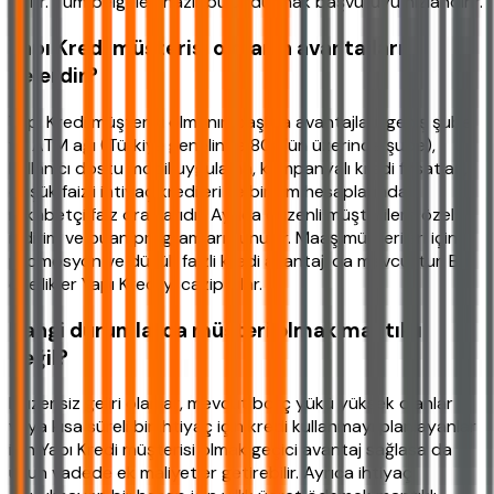
edilir. Tüm belgeleri hazır bulundurmak başvuruyu hızlandırır.
Yapı Kredi müşterisi olmanın avantajları
nelerdir?
Yapı Kredi müşterisi olmanın başlıca avantajları: geniş şube
ve ATM ağı (Türkiye genelinde 800'ün üzerinde şube),
kullanıcı dostu mobil uygulama, kampanyalı kredi fırsatları,
düşük faizli ihtiyaç kredileri ve birikim hesaplarında
rekabetçi faiz oranlarıdır. Ayrıca düzenli müşterilere özel
indirim ve puan programları sunulur. Maaş müşterileri için
promosyon ve düşük faizli kredi avantajı da mevcuttur. Bu
özellikler Yapı Kredi'yi cazip kılar.
Hangi durumlarda müşteri olmak mantıklı
değil?
Düzensiz geliri olanlar, mevcut borç yükü yüksek olanlar
veya kısa süreli bir ihtiyaç için kredi kullanmayı planlayanlar
için Yapı Kredi müşterisi olmak geçici avantaj sağlasa da
uzun vadede ek maliyetler getirebilir. Ayrıca ihtiyaç