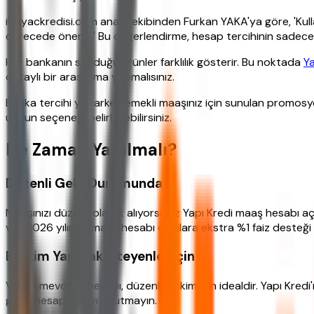
ihtiyackredisi.com analiz ekibinden Furkan YAKA'ya göre, 'Kul
derecede önemli.' Bu değerlendirme, hesap tercihinin sadece 
Her bankanın sunduğu ürünler farklılık gösterir. Bu noktada
Ya
detaylı bir araştırma yapmalısınız.
Banka tercihi yaparken emekli maaşınız için sunulan promosyo
uygun seçeneği belirleyebilirsiniz.
Ne Zaman Yapılmalı?
Düzenli Gelir Durumunda
Maaşınızı düzenli olarak alıyorsanız Yapı Kredi maaş hesabı açt
var. 2026 yılında maaş hesabı olanlara ekstra %1 faiz desteği
Birikim Yapmak İsteyenler İçin
Vadeli mevduat hesabı, düzenli birikim için idealdir. Yapı Kre
getiri hesaplamayı unutmayın.