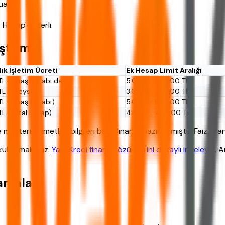
at'.
Hesap' yeterli.
aştırma
lık İşletim Ücreti
Ek Hesap Limit Aralığı
TL (maaş hesabı dahil)
5.000 - 50.000 TL
TL (bireysel)
3.000 - 40.000 TL
TL (maaş hesabı)
5.000 - 60.000 TL
TL (dijital hesap)
4.000 - 45.000 TL
şteri hizmetleri bilgileri baz alınarak hazırlanmıştır. Faiz oranl
ullanmalısınız.
Yapı Kredi finans çözümlerini detaylı inceleyin
. 
amalar