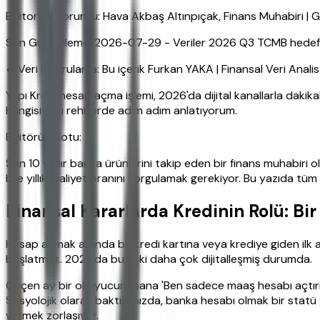
Editoryal Sorumlu: Hava Akbaş Altınpıçak, Finans Muhabiri 
Son Güncelleme: 2026-07-29 - Veriler 2026 Q3 TCMB hedefleri
✔ Veri Doğrulama: Bu içerik Furkan YAKA | Finansal Veri Anali
Yapı Kredi hesap açma işlemi, 2026'da dijital kanallarla dakik
hangisi? Bu rehberde adım adım anlatıyorum.
Editörün Notu:
Son 10 yıldır banka ürünlerini takip eden bir finans muhabiri 
bile yıllık maliyet oranını sorgulamak gerekiyor. Bu yazıda tüm
Finansal Kararlarda Kredinin Rolü: B
Hesap açmak aslında bir kredi kartına veya krediye giden ilk
başlatmak. 2026'da bu ilişki daha çok dijitalleşmiş durumda.
Geçen ay bir okuyucum bana 'Ben sadece maaş hesabı açtırma
Sosyolojik olarak baktığımızda, banka hesabı olmak bir statü 
vermek zorlaşıyor.