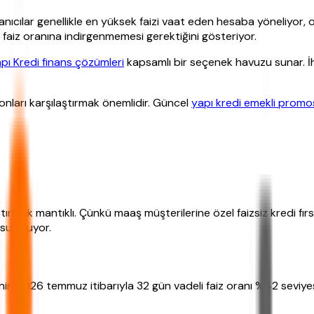
lanıcılar genellikle en yüksek faizi vaat eden hesaba yöneliyor
faiz oranına indirgenmemesi gerektiğini gösteriyor.
pı Kredi finans çözümleri
kapsamlı bir seçenek havuzu sunar. İh
nları karşılaştırmak önemlidir. Güncel
yapı kredi emekli prom
ırmak mantıklı. Çünkü maaş müşterilerine özel faizsiz kredi fırsa
 sunuluyor.
di'nin 2026 temmuz itibarıyla 32 gün vadeli faiz oranı %42 seviy