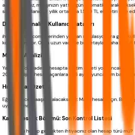
açtıracaksanız, maaşınızın yattığı gün otomatik olarak yüksek 
sayesinde kullanıcılar yıllık ortalama 1.500 TL ek getiri elde edi
Davranış Analizi: Kullanıcı Hataları
ihtiyackredisi.com üzerinden yapılan simülasyonlara göre kulla
kontrol etmiyor. Oysa uzun vadede bu detaylar daha büyük far
Maliyet Analizi
Yapı Kredi'de vadesiz hesapta işletim ücreti yok. Ancak kredi k
2026'da dijital hesap açanlara ilk 6 ay boyunca tüm bankacılık
Hızlı Karar Özeti
Eğer sadece maaşınızı alacaksanız: Maaş hesabı açın. Birikim
uygun olandır.
Karar Destek Bölümü: Son Kontrol Listesi
✓ Bu hesap gerçekten ihtiyacınız olan hesap türü mü?