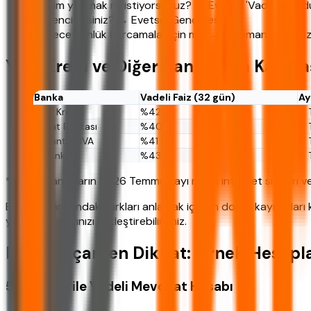
Birikim yapmak mı istiyorsunuz? → Evetse 'Vadeli Mevdu
Öğrenci misiniz? → Evetse 'Genç Hesap'.
Sadece günlük harcamalar için mi? → O zaman 'Vadesiz 
Yapı Kredi ve Diğer Bankalarla Karşıl
Banka
Vadeli Faiz (32 gün)
Ay
Yapı Kredi
%42
0 
Ziraat Bankası
%40
0 
Garanti BBVA
%41
0 
İş Bankası
%43
0 
*Tablo, bankaların 2026 Temmuz ayı resmi internet siteleri ve mü
Bankalar arasındaki farkları anlamak için en doğru kaynakları k
yaparak kararınızı netleştirebilirsiniz.
Hesap Açarken Dikkat: Örnek Hesapl
50.000 TL ile Vadeli Mevduat Hesabı