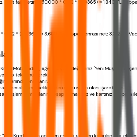
, brüt faiz getirisi: 50.000 * 0,42 * (32/365) ≈ 1.840 TL. Stop
0 * 0,42 * (32/365) ≈ 3.680 TL. Stopaj sonrası net: 3.312 TL. 
ları
redi Mobil indirin, eğer müşteri değilseniz 'Yeni Müşteri' seçen
hi ve cep telefonu gerekiyor.
iniz anında onaylanır.
aaş hesabı seçeneklerinden size uygun olanı işaretleyin.
mza ile işlem tamamlanır, hesap numaranız ve kartınız e-posta ile
: 'Yapı Kredi hesap açarken en çok gözden kaçırılan şey, ek hes