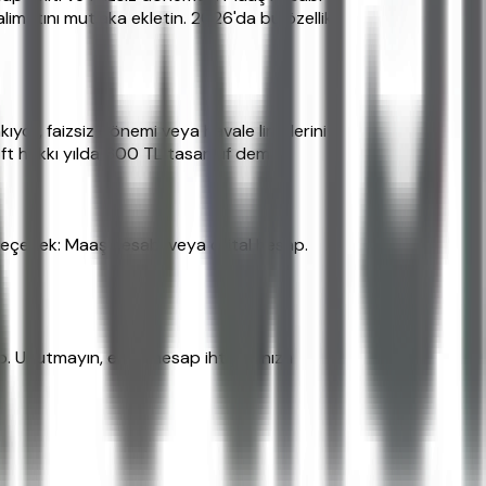
limatını mutlaka ekletin. 2026'da bu özellik
yor, faizsiz dönemi veya havale limitlerini
Eft hakkı yılda 600 TL tasarruf demek.
n seçenek: Maaş hesabı veya dijital hesap.
. Unutmayın, en iyi hesap ihtiyacınıza