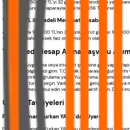
Yapı Kredi'de 50.000 TL'yi 32 gün vadeli mevduata yatırırsanız
TL. Vade sonunda anaparayla birlikte 51.656 TL alırsınız.
100.000 TL ile Vadeli Mevduat Hesabı
Aynı oranlarla 100.000 TL'nin 32 günlük brüt getirisi: 100.00
tutarlarda daha yüksek faiz oranı mümkün olabilir.
Yapı Kredi Hesap Açma Başvuru Adım
Mobil uygulama veya internet şubesine giriş yapın. Yapı K
Kimlik bilgilerinizi girin. T.C. kimlik numarası, doğum tari
Biyometrik doğrulama yapın. Yüz tanıma sistemiyle kimliğ
Hesap türünü seçin. Vadesiz, vadeli, genç hesabı veya m
Sözleşmeyi kabul edin ve hesabınız aktif olsun. Dijital i
Uzman Tavsiyeleri
Finans Uzmanı Furkan YAKA’dan Uyarı
Finansal veri analisti Furkan YAKA şu değerlendirmeyi yapıyor