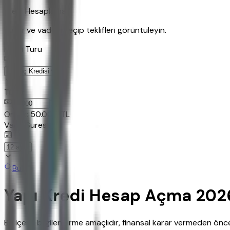
Kredi Hesaplama
Tutar ve vadeyi seçip teklifleri görüntüleyin.
Kredi Turu
Tutar
TL
Ornek:
50.000
TL
Vade Süresi
Bul
Yapı Kredi Hesap Açma 202
Bu içerik bilgilendirme amaçlıdır, finansal karar vermeden ö