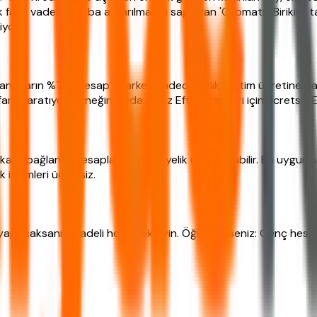
faizli vadeli hesaba aktarılmasını sağlayan 'Otomatik Birikim' ta
yor.'
nıcıların %70'i hesap açarken sadece aylık işletim ücretine bakı
k yaratıyor. Örneğin, ayda 5 kez Eft yapan biri için ücretsiz 
artı bağlantılı hesaplarda yıllık üyelik ücreti olabilir. En uygu
 işlemleri ücretsiz.
 yapacaksanız: Vadeli hesap ekleyin. Öğrenciyseniz: Genç hesap