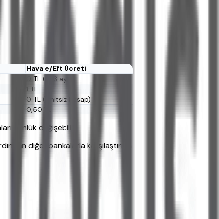
Havale/Eft Ücreti
0 TL (ilk 3 ay)
1 TL
0 TL (limitsiz hesap)
0,50 TL
arı günlük değişebilir.
Ardından diğer bankalarla karşılaştırma