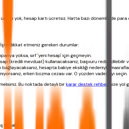
 ücreti yok, hesap kartı ücretsiz. Hatta bazı dönemlerde para 
 İşte dikkat etmeniz gereken durumlar:
nya yoksa, sırf 'yeni hesap' için geçmeyin.
p (kredili mevduat) kullanacaksanız, başvuru reddedilebilir v
bağlayacaksanız, hesapta bakiye eksikliği nedeniyle masraflar 
iyorsanız, erken bozma cezası var. O yüzden vadeyi iyi seçin.
elisiniz. Bu noktada detaylı bir
karar destek rehberi
size yol 
ş Hesabı'.