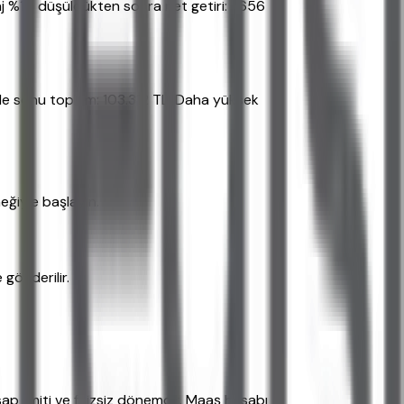
aj %10 düşüldükten sonra net getiri: 1.656
Vade sonu toplam: 103.312 TL. Daha yüksek
eğiyle başlayın.
 gönderilir.
ap limiti ve faizsiz dönemdir. Maaş hesabı