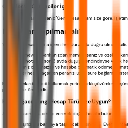
Gençler ve Öğrenciler İçin
18-25 yaş arasındaysanız 'Genç Hesap' tam size göre. İşletim
Ne Zaman Yapılmamalı?
Yapı Kredi hesap açma işlemi her durumda doğru olmayabilir.
Eğer mevcut bankanızdan memnunsanız ve özel bir kampa
Kredi notunuz son 3 ayda düşüş trendindeyse ve ek hesa
Geliriniz düzensizse ve hesaba otomatik ödeme talimatı 
Vadeli hesap açarken paranızı uzun süre bağlamak istem
Bazı durumlarda kredi kullanmak yerine farklı çözümler düşünm
planlamanız önemlidir.
Karar Ağacı: Hangi Hesap Türü Size Uygun?
Aşağıdaki sorulara cevap vererek doğru hesabı bulun:
Maaşınızı bu bankaya taşıyacak mısınız? → Evetse 'Maa