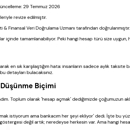
| Güncelleme: 29 Temmuz 2026
yle revize edilmiştir.
sti & Finansal Veri Doğrulama Uzmanı tarafından doğrulanmıştır
alar içinde tamamlanabiliyor. Peki hangi hesap türü size uygun,
olarak en sık karşılaştığım hata: insanların sadece aylık taksit
 bu detayları bulacaksınız.
ir Düşünme Biçimi
 adım. Toplum olarak 'hesap açmak' dediğimizde çoğumuzun aklın
k istiyorum ama bankacım her şeyi ekliyor' dedi. İşte bu yüz
göstergesi değil artık; neredeyse herkesin var. Ama hangi hesa