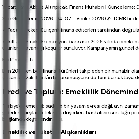
Yazar: Hava Akbaş Altınpıçak, Finans Muhabiri | Güncelleme:
Son Güncelleme: 2026-04-07 - Veriler 2026 Q2 TCMB hedefler
✔ Fact Checked: Bu içerik finans editörleri tarafından doğrula
Vakıfbank Emekli Promosyon, bankanın 2026 yılında emekli mü
ürünlerde avantajlı koşullar sunuluyor. Kampanyanın güncel d
Editörün Notu:
Ben 2015'ten beri finansal ürünleri takip eden bir muhabir ola
çözümler. Vakıfbank'ın bu promosyonu da tam bu noktaya d
Kredi ve Toplum: Emeklilik Döneminde
Türkiye'de emeklilik sadece bir yaşam evresi değil, aynı zama
giderleri karşılama telaşına düşerken, bankaların sunduğu pro
bağlamda değerlendirilmeli.
Emeklilik ve Tüketim Alışkanlıkları