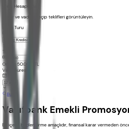
Kredi Hesaplama
Tutar ve vadeyi seçip teklifleri görüntüleyin.
Kredi Turu
Tutar
TL
Ornek:
50.000
TL
Vade Süresi
Bul
Vakıfbank Emekli Promosyo
Bu içerik bilgilendirme amaçlıdır, finansal karar vermeden ö