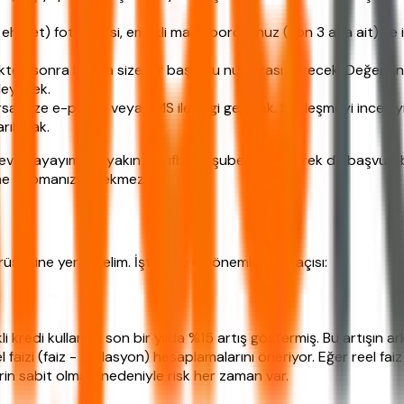
eya ehliyet) fotokopisi, emekli maaş bordronuz (son 3 aya ait) v
en sonra banka size bir başvuru numarası verecek. Değerlend
leyecek.
a, size e-posta veya SMS ile bilgi gelecek. Sözleşmeyi inceleyin
rılacak.
evaplayayım: En yakın Vakıfbank şubesine giderek de başvurabil
eme yapmanız gerekmez.
lerine yer verelim. İşte size üç önemli bakış açısı:
i kredi kullanımı son bir yılda %15 artış göstermiş. Bu artışı
el faizi (faiz - enflasyon) hesaplamalarını öneriyor. Eğer reel fa
rin sabit olması nedeniyle risk her zaman var.