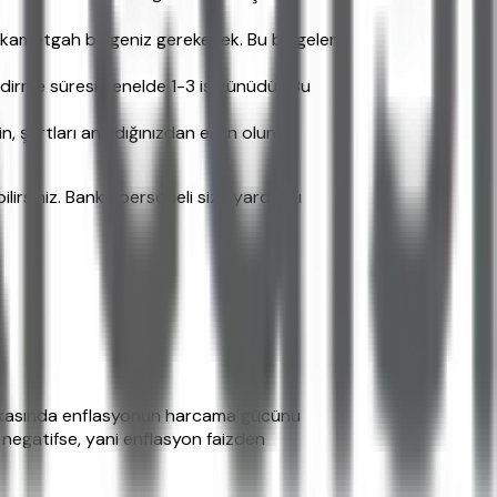
e ikametgah belgeniz gerekecek. Bu belgeleri
irme süresi genelde 1-3 iş günüdür. Bu
, şartları anladığınızdan emin olun.
irsiniz. Banka personeli size yardımcı
n arkasında enflasyonun harcama gücünü
iz negatifse, yani enflasyon faizden