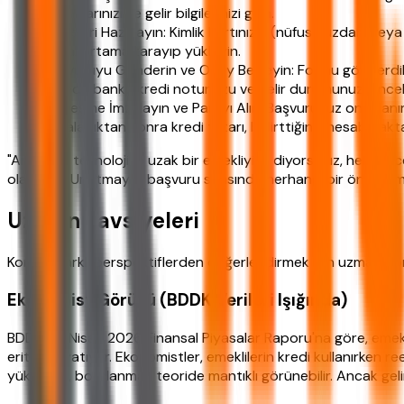
detaylarınızı ve gelir bilgilerinizi girin.
Belgeleri Hazırlayın: Kimlik kartınızın (nüfus cüzdanı v
dijital ortama tarayıp yükleyin.
Başvuruyu Gönderin ve Onay Bekleyin: Formu gönderdikt
sürede banka kredi notunuzu ve gelir durumunuzu ince
Sözleşme İmzalayın ve Parayı Alın: Başvurunuz onaylanırs
İmzaladıktan sonra kredi tutarı, belirttiğiniz hesaba akta
"Ama ben teknolojiye uzak bir emekliyim" diyorsanız, hemen c
olacaktır. Unutmayın, başvuru sırasında herhangi bir ön öd
Uzman Tavsiyeleri
Konuyu farklı perspektiflerden değerlendirmek için uzman görüş
Ekonomist Görüşü (BDDK Verileri Işığında)
BDDK'nın Nisan 2026 Finansal Piyasalar Raporu'na göre, emekl
eritmesi yatıyor. Ekonomistler, emeklilerin kredi kullanırken re
yüksekse, borçlanmak teoride mantıklı görünebilir. Ancak geli