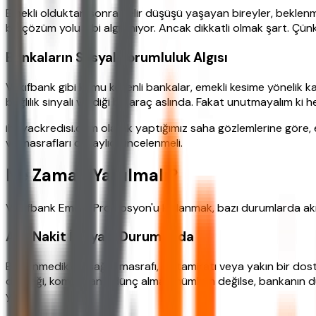
Emekli olduktan sonra gelir düşüşü yaşayan bireyler, beklenm
bir çözüm yolu gibi algılanıyor. Ancak dikkatli olmak şart. Çü
Bankaların Sosyal Sorumluluk Algısı
Vakıfbank gibi kamu kökenli bankalar, emekli kesime yönelik 
bağlılık sinyali verdiği bir araç aslında. Fakat unutmayalım ki
ihtiyackredisi.com olarak yaptığımız saha gözlemlerine göre,
ve masrafları detaylıca incelenmeli.
Ne Zaman Yapılmalı?
Vakıfbank Emekli Promosyon'u kullanmak, bazı durumlarda akılcı
Acil Nakit İhtiyacı Durumunda
Beklenmedik bir sağlık masrafı, ev tamiratı veya yakın bir dost
desteği, komşudan ödünç alma) mümkün değilse, bankanın düzenl
yapın.