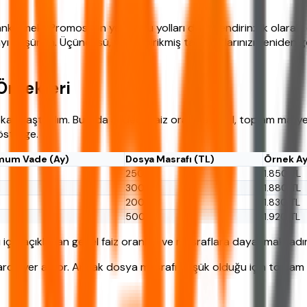
nk Emekli Promosyon yerine şu yolları değerlendirin: İlk olarak
ışmayı düşünün. Üçüncüsü, varsa birikmiş tasarruflarınızı yeniden 
Örnekleri
karşılaştıralım. Burada sadece faiz oranına değil, toplam maliye
österge.
mum Vade (Ay)
Dosya Masrafı (TL)
Örnek Ay
250
1.850 TL
300
1.880 TL
200
1.830 TL
500
1.920 TL
 için açıklanan genel faiz oranları ve masraflara dayanmaktadır
arda yer alıyor. Ancak dosya masrafı düşük olduğu için toplam m