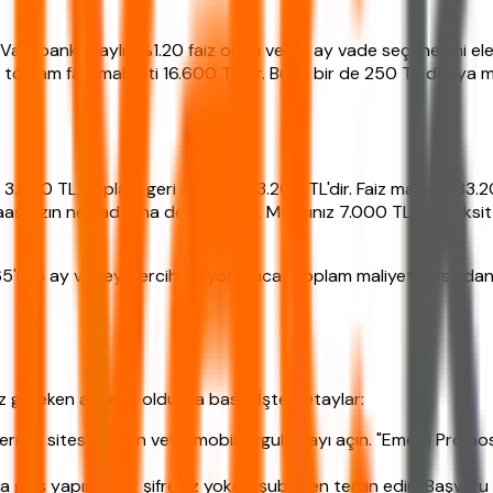
akıfbank'ın aylık %1.20 faiz oranı ve 36 ay vade seçeneğini ele a
 toplam faiz maliyeti 16.600 TL'dir. Buna bir de 250 TL dosya ma
k 3.700 TL, toplam geri ödeme 133.200 TL'dir. Faiz maliyeti 33.2
şınızın ne kadarına denk geldiği. Maaşınız 7.000 TL ise, taksit 
%65'i 36 ay vadeyi tercih ediyor. Ancak toplam maliyet açısında
gereken adımlar oldukça basit. İşte detaylar:
ternet sitesine girin veya mobil uygulamayı açın. "Emekli Prom
iriş yapın. Eğer şifreniz yoksa, şubeden temin edin. Başvuru form