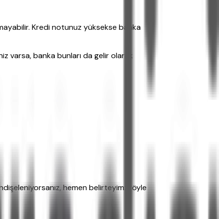
lamayabilir. Kredi notunuz yüksekse banka
iz varsa, banka bunları da gelir olarak
 endişeleniyorsanız, hemen belirteyim: Böyle