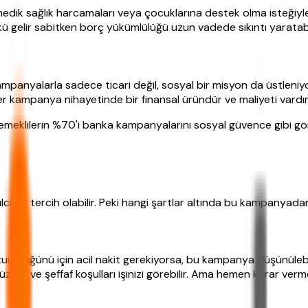
edik sağlık harcamaları veya çocuklarına destek olma isteğiyle
nkü gelir sabitken borç yükümlülüğü uzun vadede sıkıntı yaratabil
kampanyalarla sadece ticari değil, sosyal bir misyon da üstlen
 her kampanya nihayetinde bir finansal üründür ve maliyeti vardır
 emeklilerin %70'i banka kampanyalarını sosyal güvence gibi gö
 bir tercih olabilir. Peki hangi şartlar altında bu kampanyadan 
un düğünü için acil nakit gerekiyorsa, bu kampanya düşünülebilir
i ve şeffaf koşulları işinizi görebilir. Ama hemen karar vermey