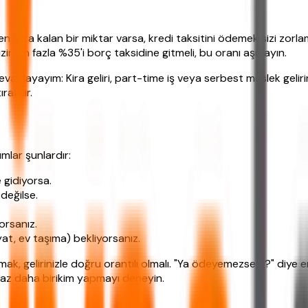
den arta kalan bir miktar varsa, kredi taksitini ödemek sizi zor
nizin en fazla %35'i borç taksidine gitmeli, bu oranı aşmayın.
aplayayım: Kira geliri, part-time iş veya serbest meslek gelirin
rabilir.
lar şunlardır:
e gidiyorsa.
değilse.
orsanız.
at, ev taşıma) bekliyorsanız.
 almak, gelirinizle doğru orantılı olmalı. "Ya ödeyemezsem?" diye
raz daha birikim yapmayı deneyin.