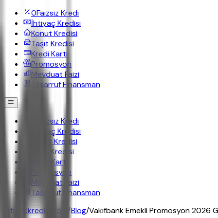
0
Faizsiz Kredi
İhtiyaç Kredisi
Konut Kredisi
Taşıt Kredisi
Kredi Kartı
Promosyon
Mevduat Faizi
Tasarruf Finansman
0
Faizsiz Kredi
İhtiyaç Kredisi
Konut Kredisi
Taşıt Kredisi
Kredi Kartı
Promosyon
Mevduat Faizi
Tasarruf Finansman
ihtiyackredisi.com
/
Blog
/
Vakıfbank Emekli Promosyon 2026 G