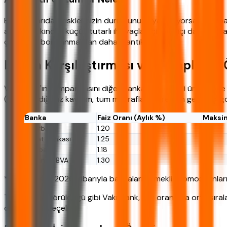
Eğer yukarıdaki riskler sizin durumunuzu yansıtıyorsa, Vakıfba
araştırın. İkincisi, küçük tutarlı ihtiyaçlar için aile içi dayan
çevirmek, borçlanmaktan daha mantıklı olabilir.
Banka Karşılaştırması ve Hesaplama 
Vakıfbank'ın kampanyasını diğer bankaların emekli ürünleriyle 
(YMO) dediğimiz kavram, tüm masrafları içeren en gerçekçi g
Banka
Faiz Oranı (Aylık %)
Maksi
Vakıfbank
1.20
36
Ziraat Bankası
1.25
48
Halkbank
1.18
36
Garanti BBVA
1.30
60
*Tablo, Nisan 2026 itibarıyla bankaların emekli promosyonları
Tabloda da görüldüğü gibi Vakıfbank, faiz oranında orta sıral
örneklerine geçelim.