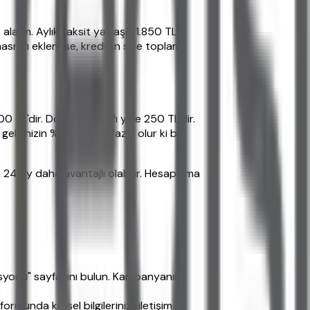
lalım. Aylık taksit yaklaşık 1.850 TL
srafı eklenirse, kredinin size toplam
00 TL'dir. Dosya masrafı yine 250 TL'dir.
gelirinizin %50'sinden fazla olur ki bu
n 24 ay daha avantajlı olabilir. Hesaplama
osyonu" sayfasını bulun. Kampanyanın
unda kişisel bilgilerinizi, iletişim