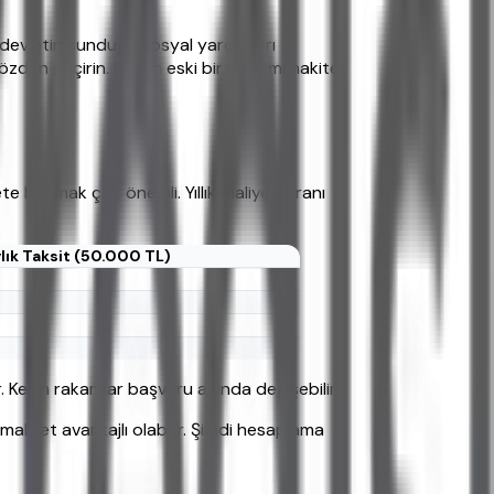
, devletin sunduğu sosyal yardımları
gözden geçirin. Bazen eski bir yatırımı nakite
te bakmak çok önemli. Yıllık Maliyet Oranı
lık Taksit (50.000 TL)
. Kesin rakamlar başvuru anında değişebilir.
aliyet avantajlı olabilir. Şimdi hesaplama