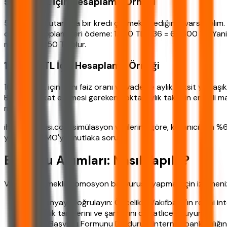
50.000 TL İçin Hesaplama Örneği
50.000 TL tutarında bir kredi çekmek istediğinizi varsayalım. V
olacaktır. Toplam geri ödeme: 1.850 TL x 36 = 66.600 TL. Yani
maliyeti 16.850 TL olur.
100.000 TL İçin Hesaplama Örneği
100.000 TL için aynı faiz oranı ve vadeyle aylık taksit yaklaşı
Burada dikkat edilmesi gereken nokta, aylık taksitin emekli maa
risklidir.
ihtiyackredisi.com simülasyon verilerine göre, kullanıcıların 
yaparken YMO'yu mutlaka sorun.
Başvuru Adımları: Nasıl Yapılır?
Vakıfbank Emekli Promosyon başvurusu yapmak için izlemeniz 
Kampanyayı Doğrulayın: Öncelikle Vakıfbank'ın resmi in
geçerlilik tarihlerini ve şartlarını dikkatlice okuyun.
Online Başvuru Formunu Doldurun: Internet bankacılığına g