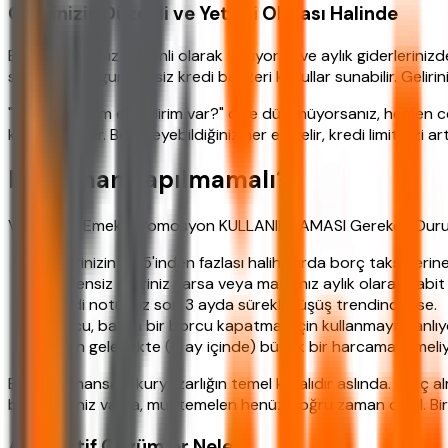
Gelirinizin Düzenli ve Yeterli Olması Halinde
Emekli maaşınız düzenli olarak yatıyorsa ve aylık giderleriniz
size daha uygun faizsiz kredi benzeri koşullar sunabilir. Geliri
"Peki ya benim ek gelirim var?" diye düşünüyorsanız, hemen cev
kabul edebilir. Belgeleyebildiğiniz her ek gelir, kredi limitinizi artı
Ne Zaman Yapılmamalı?
Vakıfbank Emekli Promosyon KULLANILMAMASI Gereken Durum
Gelirinizin %35'inden fazlası halihazırda borç taksitlerin
Düzensiz geliriniz varsa veya maaşınız aylık olarak sabit 
Kredi notunuz son 3 ayda sürekli düşüş trendindeyse.
Borcu, başka bir borcu kapatmak için kullanmayı planlıy
Yakın gelecekte (6 ay içinde) büyük bir harcama (ameliy
Bu liste, finansal okuryazarlığın temel kuralıdır aslında. Borç
bir şüpheniz varsa, muhtemelen henüz doğru zaman değil. Bi
Alternatif Çözümler Neler?