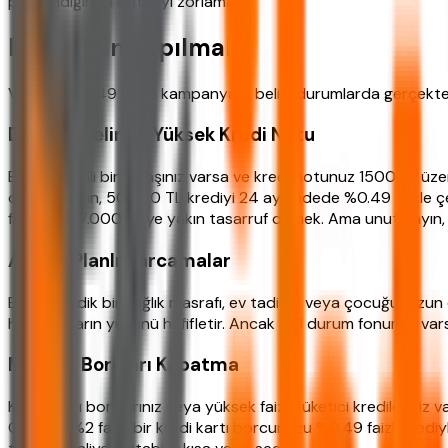
planlandığında bütçeyi zorlamaz.
Ne Zaman Yapılmalı?
Vakıfbank 0.49 kredi kampanyası, belirli durumlarda gerçekten 
Düzenli Gelir ve Yüksek Kredi Notu
Eğer düzenli bir maaşınız varsa ve kredi notunuz 1500'ün üzerin
olur. Örneğin, 50.000 TL krediyi 24 ay vadede %0.49 faizle çek
fark yılda 7.000 TL'ye yakın tasarruf demek. Ama unutmayın, k
Acil ve Planlı Harcamalar
Beklenmedik bir sağlık masrafı, ev tadilatı veya çocuğunuzun eğ
harcamaların yükünü hafifletir. Ancak acil durum fonunuz var
Mevcut Borçları Kapatma
Kredi kartı borçlarınız veya yüksek faizli tüketici kredileriniz
Örneğin, %2 faizli bir kredi kartı borcunuzu %0.49 faizli kredi