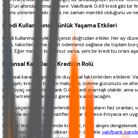
%30'un altında tutmayı önerir. Vakıfbank 0.49 kredi gibi bir fır
finans yönetimindeki yerini, ne zaman mantıklı olduğunu ve 
Kredi Kullanımının Günlük Yaşama Etkileri
Kredi kullanmak, aylık bütçenizi doğrudan etkiler. Her ay düzenl
ürün, taksitleri daha rahat ödemenizi sağlasa da toplam borç 
ister. Eğer mevcut borcunuz varsa, yeni bir kredi bu oranı aşabi
Finansal Kararlarda Kredinin Rolü
Finansal kararlar, genellikle duygusal faktörlerden etkilenir.
yaklaşım, kredinin toplam maliyetini, ödeme gücünüzü ve altern
bir ihtiyaç varsa, Vakıfbank 0.49 kredi avantajlı olabilir; ama
parametrelere bakmanız gerektiğini anlatacağım.
Kredi seçeneklerini değerlendirirken bankaların faiz oranları, 
noktada avantajlı alternatifler sunar. Böylece ihtiyaca en uyg
Bireysel finans yönetiminde krediler, nakit akışını dengelemek
düşük faizli seçenekler dikkat çeker; özellikle
vakıfbank pande