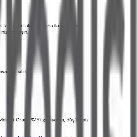
aiz, nakit akışınızı rahatlatır. Ancak
inize danışın.
antajı sıfırlar.
.
liyet Oranı) %15'i geçiyorsa, düşük faiz