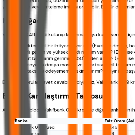
Ancak her kredi borcu, düzenli gelir olmadan yönetilmesi zo
yapılandırma veya erteleme imkanı aranabilir. Bu tür durumlar
Karar Ağacı
Vakıfbank 0.49 kredi kullanıp kullanmamaya karar vermek için ş
Gerçekten acil bir ihtiyacım var mı? (Evet ise devam, ha
Düzenli gelirim ve yüksek kredi notum var mı? (Evet is
Mevcut borçlarım gelirimin %50'sinden az mı? (Evet is
Kampanyanın dosya masrafı ve sigortası dahil toplam ma
Kredi taksitini ödeyememe riskim var mı? (Hayır ise baş
Eğer tüm sorulara evet cevabı verdiyseniz, Vakıfbank 0.49 kredi
Banka Karşılaştırma Tablosu
Aşağıdaki tabloda Vakıfbank 0.49 kredi ile diğer bankaların ihti
Banka
Faiz Oranı (Ayl
Vakıfbank 0.49 Kredi
%0.49
Ziraat Bankası
%1.19