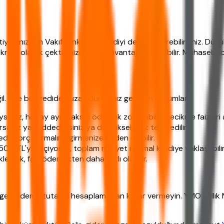
acınız için Vakıfbank 0.49 krediyi değerlendirebilirsiniz. Düşük f
el kredi olarak çektiğinizde vergi avantajı olmayabilir. Muhasebec
il. İşte bu krediden uzak durmanız gereken durumlar:
eniz, her ay aynı taksiti ödemek zor olabilir. Gecikme faizleri av
nız ya reddedilirsiniz ya da yüksek faiz teklif edilir.
edi, borç sarmalına girmenize neden olabilir.
0 TL'yi geçiyorsa, toplam maliyet normal krediye yaklaşabilir
lemek, faiz ödemekten daha karlı olabilir.
eri ödeme tutarını hesaplamadan karar vermeyin. YMO (Yıllık Ma