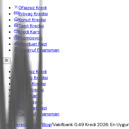
0
Faizsiz Kredi
İhtiyaç Kredisi
Konut Kredisi
Taşıt Kredisi
Kredi Kartı
Promosyon
Mevduat Faizi
Tasarruf Finansman
0
Faizsiz Kredi
İhtiyaç Kredisi
Konut Kredisi
Taşıt Kredisi
Kredi Kartı
Promosyon
Mevduat Faizi
Tasarruf Finansman
ihtiyackredisi.com
/
Blog
/
Vakıfbank 0.49 Kredi 2026: En Uygun O