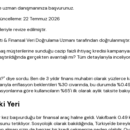
nce uzman danışmanınıza başvurunuz.
| Güncelleme: 22 Temmuz 2026
yle revize edilmiştir.
sti & Finansal Veri Doğrulama Uzmanı tarafından doğrulanmıştır
aş müşterilerine sunduğu cazip faizli ihtiyaç kredisi kampany
laştırıldığında gerçekten avantajlı mı? Tüm detaylarıyla inceliyo
" diye sordu. Ben de 3 yıldır finans muhabiri olarak yüzlerce
ıyla enflasyon beklentileri %30 civarında, bu durumda %0.49 
lasyonlarına göre kullanıcıların %65'i ilk olarak aylık taksite b
i Yeri
kez başvurduğu bir finansal araç haline geldi. Vakıfbank 0.49 k
nu tetikliyor. Sosyolojik olarak bakıldığında, Türkiye'de bireyle
fon alması sizin de benzer bir kredi çekmenize neden olabilir. Oy