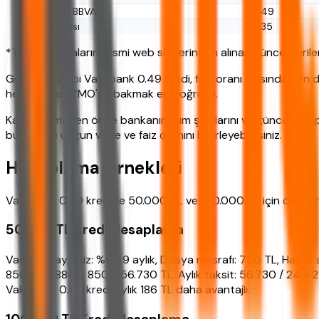
Garanti BBVA
%1.49
İş Bankası
%1.35
*Tablo, bankaların resmi web sitelerinden alınan güncel verile
Görüldüğü gibi Vakıfbank 0.49 kredi, faiz oranı açısından en
hesaplarken YMO'ya bakmak en doğrusu.
Karar vermeden önce bankanın tüm şartlarını ve güncel kamp
bütçenize uygun vade ve faiz oranını belirleyebilirsiniz.
Hesaplama Örnekleri
Vakıfbank 0.49 kredi ile 50.000 TL ve 100.000 TL için örnek
50.000 TL Kredi Hesaplama
Vade: 24 ay, Faiz: %0.49 aylık, Dosya masrafı: 750 TL, Hayat
850 = 55.880 + 850 = 56.730 TL. Aylık taksit: 56.730 / 24 = 2.3
Vakıfbank 0.49 kredi aylık 186 TL daha avantajlı.