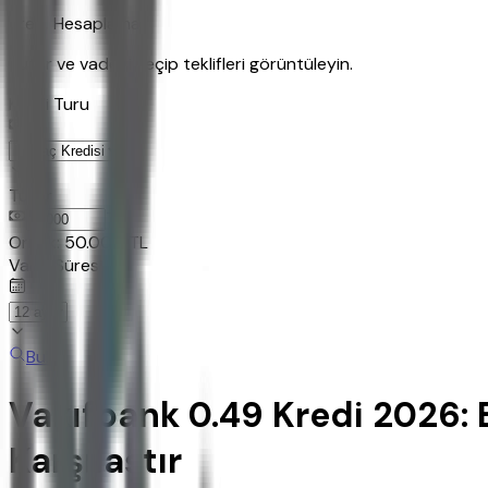
Kredi Hesaplama
Tutar ve vadeyi seçip teklifleri görüntüleyin.
Kredi Turu
Tutar
TL
Ornek:
50.000
TL
Vade Süresi
Bul
Vakıfbank 0.49 Kredi 2026: E
Karşılaştır