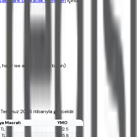
Vakıfbank bankacılık hizmetleri
içinde
ayır ise alternatiflere bakın)
er Temmuz 2026 itibarıyla günceldir.
ya Masrafı
YMO
 TL
%12.5
 TL
%15.8