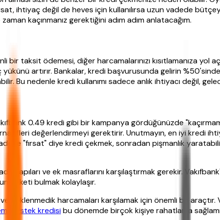
sat, ihtiyaç değil de heves için kullanılırsa uzun vadede bütçeyi
ne zaman kaçınmanız gerektiğini adım adım anlatacağım.
i bir taksit ödemesi, diğer harcamalarınızı kısıtlamanıza yol aça
yükünü artırır. Bankalar, kredi başvurusunda gelirin %50'sinde
lir. Bu nedenle kredi kullanımı sadece anlık ihtiyacı değil, gelec
 Vakıfbank 0.49 kredi gibi bir kampanya gördüğünüzde "kaçırmama
atifleri değerlendirmeyi gerektirir. Unutmayın, en iyi kredi ih
 sadece "fırsat" diye kredi çekmek, sonradan pişmanlık yaratabili
vade yapıları ve ek masraflarını karşılaştırmak gerekir. Vakıfban
un paketi bulmak kolaylaşır.
 ve beklenmedik harcamaları karşılamak için önemli bir araçtır. 
mi destek kredisi
bu dönemde birçok kişiye rahatlama sağlamış