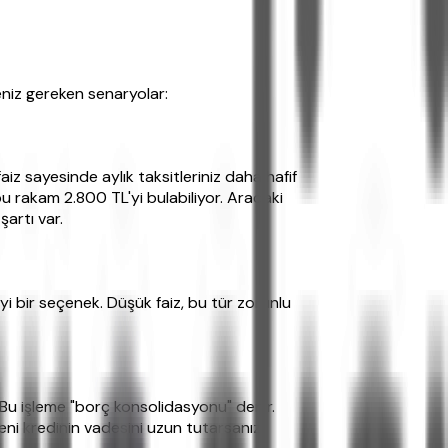
eniz gereken senaryolar:
iz sayesinde aylık taksitleriniz daha hafif
bu rakam 2.800 TL'yi bulabiliyor. Aradaki
artı var.
iyi bir seçenek. Düşük faiz, bu tür zorunlu
r. Bu işleme "borç konsolidasyonu" denir.
yeni kredinin vadesini uzun tutarsanız