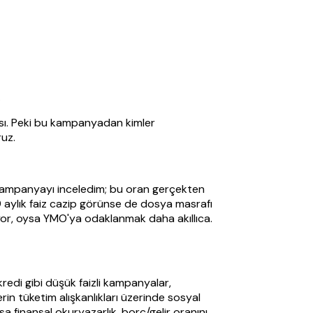
.
ası. Peki bu kampanyadan kimler
ruz.
 kampanyayı inceledim; bu oran gerçekten
aylık faiz cazip görünse de dosya masrafı
akıyor, oysa YMO'ya odaklanmak daha akıllıca.
redi gibi düşük faizli kampanyalar,
rin tüketim alışkanlıkları üzerinde sosyal
sa finansal okuryazarlık, borç/gelir oranını