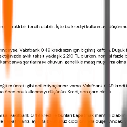
mantıklı bir tercih olabilir. İşte bu krediyi kullanmayı düşünm
deyse, Vakıfbank 0.49 kredi sizin için biçilmiş kaftan. Düşük fa
tiğinizde aylık taksit yaklaşık 2.210 TL olurken, normal faizle 
ampanya şartlarını iyi okuyun; genellikle maaş müşterisi olma ş
itim ücreti gibi acil ihtiyaçlarınız varsa, Vakıfbank 0.49 kredi 
sa önce onu kullanmayı düşünün. Kredi, son çare olmalı.
 varsa, Vakıfbank 0.49 kredi ile bunları kapatmak mantıklı olabili
yle kapatırsanız, aylık faiz yükünüz ciddi oranda düşer. Ancak, 