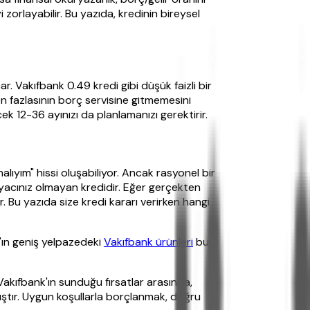
 zorlayabilir. Bu yazıda, kredinin bireysel
r. Vakıfbank 0.49 kredi gibi düşük faizli bir
n fazlasının borç servisine gitmemesini
ek 12-36 ayınızı da planlamanızı gerektirir.
lıyım" hissi oluşabiliyor. Ancak rasyonel bir
tiyacınız olmayan kredidir. Eğer gerçekten
r. Bu yazıda size kredi kararı verirken hangi
k'ın geniş yelpazedeki
Vakıfbank ürünleri
bu
Vakıfbank'ın sunduğu fırsatlar arasında,
tır. Uygun koşullarla borçlanmak, doğru