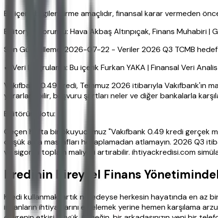
Bu içerik bilgilendirme amaçlıdır, finansal karar vermeden ö
Editoryal Sorumlu: Hava Akbaş Altınpıçak, Finans Muhabiri 
Son Güncelleme: 2026-07-22 - Veriler 2026 Q3 TCMB hedefleri
✔ Veri Doğrulama: Bu içerik Furkan YAKA | Finansal Veri Anali
Vakıfbank 0.49 kredi, Temmuz 2026 itibarıyla Vakıfbank'ın ma
yararlanabilir, başvuru şartları neler ve diğer bankalarla karşı
Editörün Notu:
Geçen hafta bir okuyucumuz "Vakıfbank 0.49 kredi gerçek mi?
düşük ama masrafları hesaplamadan atlamayın. 2026 Q3 itibar
ve sigorta toplam maliyeti artırabilir. ihtiyackredisi.com simü
Kredinin Bireysel Finans Yönetimindek
Kredi kullanmak, artık neredeyse herkesin hayatında en az bir 
insanların ihtiyaçlarını ertelemek yerine hemen karşılama arzusu
çevrenin etkisi büyük. Örneğin, bir arkadaşınızın yeni bir tele