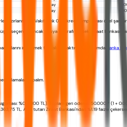
24 ay
1.00
36 ay
600
rle hazırlanmıştır. Vakıfbank 0.49 kredi kampanyası özel şartlar
 düşük seçenek. Ancak dosya masrafı yüksek; Ziraat Bankası da
anyalarını incelemek faydalı olacaktır. Bu kapsamda
Banka hakk
 hesaplamalar yapalım.
 sigortası: %0.2 (100 TL). Toplam geri ödeme: 50.000 * (1 + 0.
63,75 TL. Aynı tutarı Ziraat Bankası'ndan %1.19 faizle çekerseni