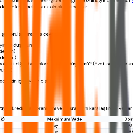
r bir yükümlülüktür. Gelir-gider dengesi bozulduğunda, mevcut
da profesyonel destek almak akıllıca olur.
u soruları sırasıyla cevaplayın:
yır ise düşünün)
e devam)
e devam)
liyeti, diğer bankalardan daha düşük mü? (Evet ise başvurun, h
vurun)
 sizin için uygun olabilir.
yaç kredisi faiz oranlarını ve masraflarını karşılaştırdık. Veril
ık)
Maksimum Vade
Dos
36 ay
750
36 ay
500