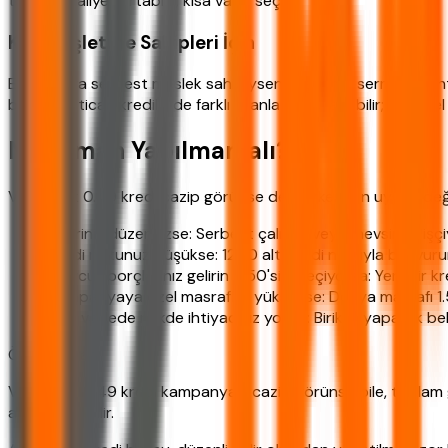
toplam maliyet artabilir; kısa vade seçin.
Küçük İşletme Sahipleri İçin
Esnaf veya serbest meslek sahibiyseniz, işletme sermayesi ihtiy
bankalar, ticari kredilerde farklı oranlar uygulayabilir; bireys
Ne Zaman Yapılmamalı?
Vakıfbank 0.49 kredi cazip görünse de, herkes için uygun değ
Geliriniz düzensizse: Serbest çalışan veya mevsimlik işçiys
Kredi notunuz düşükse: 1200 altı kredi notuyla başvurursa
Mevcut borçlarınız gelirin %50'sini geçiyorsa: Yeni bir kr
Kampanyaya özel masraflar yüksekse: Dosya masrafı 1.50
Kısa vadede nakde ihtiyacınız yoksa: Birikim yaparak bek
Önemli Uyarı:
Vakıfbank 0.49 kredi kampanyası cazip görünse bile, toplam g
aldatıcı olabilir.