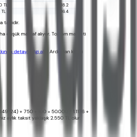
0 TL
%18.2
 TL
%16.4
a tabidir.
ha düşük masraf alıyor. Toplam maliyeti
ında detaylı bilgi alın
. Ardından kendi
0049*24) + 750 + 100 = 50.000 * 1.1176 +
z aylık taksit yaklaşık 2.550 TL olur.