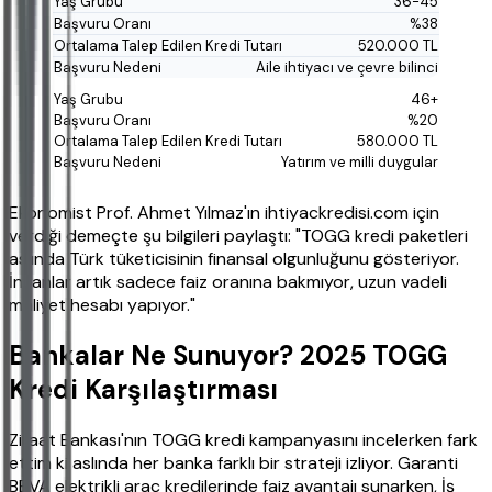
36-45
%38
520.000 TL
Aile ihtiyacı ve çevre bilinci
46+
%20
580.000 TL
Yatırım ve milli duygular
Ekonomist Prof. Ahmet Yılmaz'ın ihtiyackredisi.com için
verdiği demeçte şu bilgileri paylaştı: "TOGG kredi paketleri
aslında Türk tüketicisinin finansal olgunluğunu gösteriyor.
İnsanlar artık sadece faiz oranına bakmıyor, uzun vadeli
maliyet hesabı yapıyor."
Bankalar Ne Sunuyor? 2025 TOGG
Kredi Karşılaştırması
Ziraat Bankası'nın TOGG kredi kampanyasını incelerken fark
ettim ki aslında her banka farklı bir strateji izliyor. Garanti
BBVA elektrikli araç kredilerinde faiz avantajı sunarken, İş