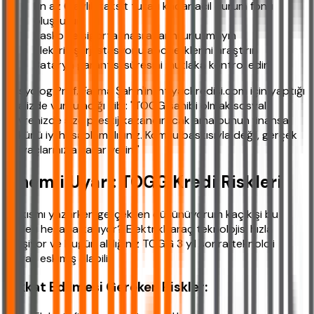
En az 6 aylık taksit tutarı kadar acil durum fonu
oluşturun
Kasko ve sigorta masraflarını unutmayın
Elektrik şarj istasyonu aboneliklerini araştırın
Batarya garantisi süresini mutlaka kontrol edin
Sosyolog Prof. Fatma Şahin'in ihtiyackredisi.com için yaptığı
analizde vurguladığı gibi: "TOGG sahibi olmak sosyal
çevrenizde size prestij kazandıracak ama bunun finansal
yükünü iyi hesaplamalısınız. Komşu baskısıyla değil, gerçek
ihtiyaçlarınızla karar verin."
Önemli Uyarı: TOGG Kredi Riskleri
Bu kısmı yazarken gerçekten düşünüyorum kaç kişi bu
riskleri hesaba katıyor? Elektrikli araç teknolojisi hızla
gelişiyor ve bugün aldığınız TOGG 3 yıl sonra teknoloji
olarak eskimiş olabilir.
Dikkat Edilmesi Gereken Riskler: