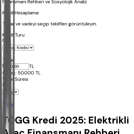
Finansmanı Rehberi ve Sosyolojik Analiz
Kredi Hesaplama
Tutar ve vadeyi seçip teklifleri görüntüleyin.
Kredi Turu
Tutar
TL
Ornek:
50.000
TL
Vade Süresi
Bul
TOGG Kredi 2025: Elektrikli
Araç Finansmanı Rehberi