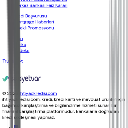
Merkez Bankası Faiz Kararı
Kredi Başvurusu
Mortgage Haberleri
Emekli Promosyonu
İban
Banka
Findeks
Trustpilot
© 2026
ihtiyackredisi.com
ihtiyackredisi.com, kredi, kredi kartı ve mevduat ürünleri için
bağımsız karşılaştırma ve bilgilendirme hizmeti sunan bir
finansal karşılaştırma platformudur. Bankalarla doğrudan
kredi sözleşmesi yapmaz.