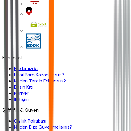
Kurumsal
Hakkımızda
Nasıl Para Kazanıyoruz?
Neden Tercih Ediliyoruz?
Basın Kiti
Kariyer
İletişim
Şeffaflık & Güven
Gizlilik Politikası
Neden Bize Güvenmelisiniz?