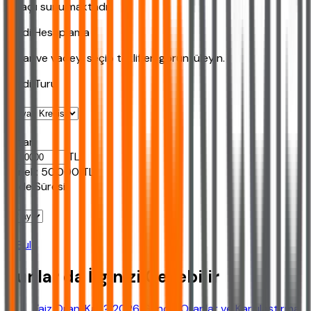
amaçlı sunulmaktadır.
Kredi Hesaplama
Tutar ve vadeyi seçip teklifleri görüntüleyin.
Kredi Turu
Tutar
TL
Ornek:
50.000
TL
Vade Süresi
Bul
Bunlar da İlginizi Çekebilir
Faiz Oranı Kaç? 2026 Güncel Oranlar ve Karşılaştırma