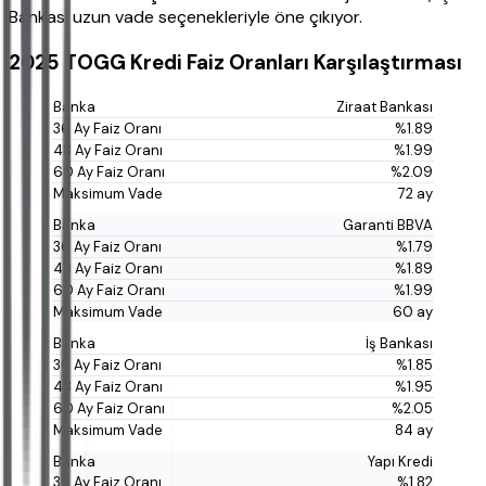
Bankası uzun vade seçenekleriyle öne çıkıyor.
2025 TOGG Kredi Faiz Oranları Karşılaştırması
Ziraat Bankası
%1.89
%1.99
%2.09
72 ay
Garanti BBVA
%1.79
%1.89
%1.99
60 ay
İş Bankası
%1.85
%1.95
%2.05
84 ay
Yapı Kredi
%1.82