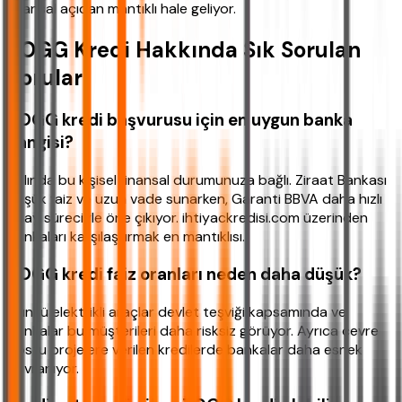
finansal açıdan mantıklı hale geliyor.
TOGG Kredi Hakkında Sık Sorulan
Sorular
TOGG kredi başvurusu için en uygun banka
hangisi?
Aslında bu kişisel finansal durumunuza bağlı. Ziraat Bankası
düşük faiz ve uzun vade sunarken, Garanti BBVA daha hızlı
onay süreciyle öne çıkıyor. ihtiyackredisi.com üzerinden
bankaları karşılaştırmak en mantıklısı.
TOGG kredi faiz oranları neden daha düşük?
Çünkü elektrikli araçlar devlet teşviği kapsamında ve
bankalar bu müşterileri daha risksiz görüyor. Ayrıca çevre
dostu projelere verilen kredilerde bankalar daha esnek
davranıyor.