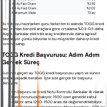
%1.92
%2.02
72 ay
Bu tabloyu hazırlarken şunu farkettim ki aslında TOGG kredi
faiz oranları benzinli araçlara göre ortalama %0.3-0.5 daha
düşük. Bankalar elektrikli araç kredilerinde daha agresif
davranıyor çünkü biliyorlar ki bu müşteriler daha iyi kredi
notuna sahip.
TOGG Kredi Başvurusu: Adım Adım
Gerçek Süreç
Kuzenim geçen ay TOGG kredi başvurusu yaptı ve süreci
birebir yaşadık beraber. İşte size gerçek bir başvuru
deneyimi:
Ön Başvuru ve Kredi Notu Kontrolü: Bankalar ilk olarak
kredi notunuza bakıyor. 1500 üzeri genelde kabul
ediliyor ama 1200-1500 arası da değerlendirilebiliyor.
Gelir Belgelerinin Hazırlanması: Maaş bordrosu, SGK işe