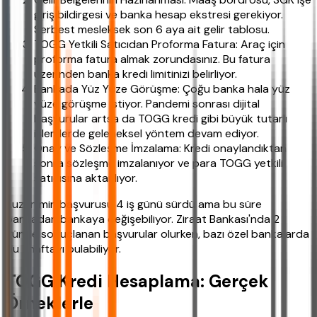
giriş bildirgesi ve banka hesap ekstresi gerekiyor.
Serbest mesleksek son 6 aya ait gelir tablosu.
TOGG Yetkili Satıcıdan Proforma Fatura: Araç için
proforma fatura almak zorundasınız. Bu fatura
üzerinden banka kredi limitinizi belirliyor.
Bankada Yüz Yüze Görüşme: Çoğu banka hala yüz
yüze görüşme istiyor. Pandemi sonrası dijital
başvurular artsa da TOGG kredi gibi büyük tutarlı
işlemlerde geleneksel yöntem devam ediyor.
Onay ve Sözleşme İmzalama: Kredi onaylandıktan
sonra sözleşme imzalanıyor ve para TOGG yetkili
satıcısına aktarılıyor.
Kuzenimin başvurusu 4 iş günü sürdü ama bu süre
bankadan bankaya değişebiliyor. Ziraat Bankası'nda 2
günde sonuçlanan başvurular olurken, bazı özel bankalarda
bu 1 haftayı bulabiliyor.
TOGG Kredi Hesaplama: Gerçek
Örneklerle