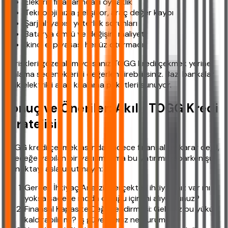
Elektrik fiyatlarındaki oynaklık
Teknoloji hızla gelişiyor, araç değer kaybı
Şarj altyapısı yeterlilik sorunları
Batarya ömrü ve değişim maliyeti
İkinci el piyasası henüz oturmadı
Bu riskleri göze alamıyorsanız TOGG kredi çekmek yerine
kiralama seçeneklerini değerlendirebilirsiniz. Bazı bankalar
artık elektrikli araç kiralama paketleri sunuyor.
Sonuç ve Öneriler: Akıllı TOGG Kredi
Stratejisi
TOGG kredi çekmek aslında sadece finansal bir karar değil,
geleceğe yapılan bir yatırım. Ama bu yatırımı yaparken şu
üç noktayı asla unutmayın:
Gerçek İhtiyaç Analizi: Gerçekten ihtiyacınız var mı
yoksa sadece moda olduğu için mi alıyorsunuz?
Finansal Kapasite Değerlendirmesi: Geliriniz bu yükü
kaldırabilir mi? İş güvenceniz ne durumda?