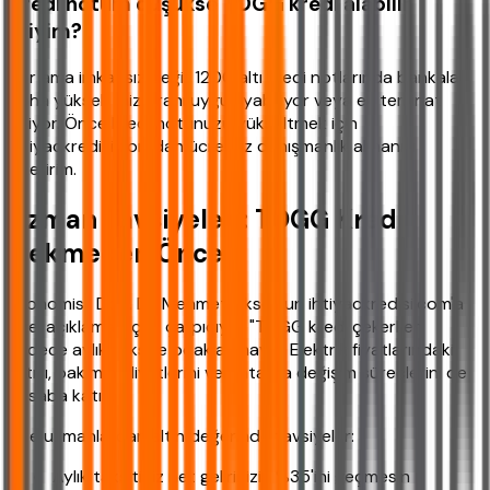
Kredi notum düşükse TOGG kredi alabilir
miyim?
Zor ama imkansız değil. 1200 altı kredi notlarında bankalar
daha yüksek faiz oranı uygulayabiliyor veya ek teminat
istiyor. Önce kredi notunuzu yükseltmek için
ihtiyackredisi.com'dan ücretsiz danışmanlık almanızı
öneririm.
Uzman Tavsiyeleri: TOGG Kredi
Çekmeden Önce
Ekonomist Doç. Dr. Mehmet Aksoy'un ihtiyackredisi.com'a
özel açıklaması çok çarpıcıydı: "TOGG kredi çekerken
sadece aylık taksite odaklanmayın. Elektrik fiyatlarındaki
artışı, bakım maliyetlerini ve batarya değişim süreçlerini de
hesaba katın."
İşte uzmanlardan altın değerinde tavsiyeler:
Aylık taksitiniz net gelirinizin %35'ini geçmesin