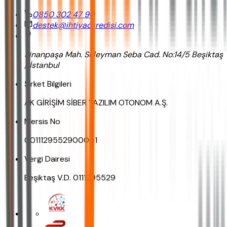
0850 302 47 90
destek@ihtiyackredisi.com
Sinanpaşa Mah. Süleyman Seba Cad. No:14/5 Beşiktaş
/ İstanbul
Şirket Bilgileri
AK GİRİŞİM SİBER YAZILIM OTONOM A.Ş.
Mersis No
0011129552900001
Vergi Dairesi
Beşiktaş V.D. 0111295529