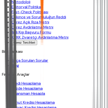
Metodoloji
Editoryal Politika
Fast-Check Politikası
Çekince ve Sorumluluğun Reddi
Çerez Açık Rıza Metni
Çerez Aydınlatma Metni
İlgili Kişi Başvuru Formu
KVKK Ziyaretçi Aydınlatma Metni
Çerez Tercihleri
Bilgi Bankası
Sıkça Sorulan Sorular
Blog
Finansal Araçlar
Kredi Hesaplama
Yüzde Hesaplama
Finansman Hesapla
Konut Kredisi Hesaplama
İhtiyaç Kredisi Hesaplama