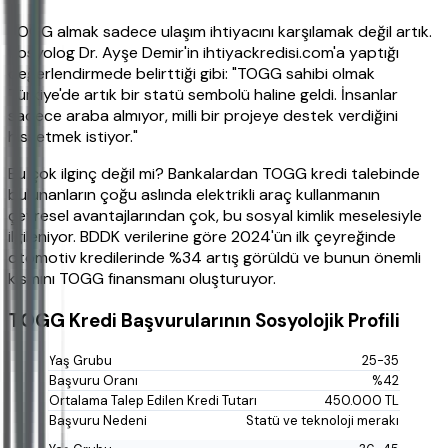
TOGG almak sadece ulaşım ihtiyacını karşılamak değil artık.
Sosyolog Dr. Ayşe Demir'in ihtiyackredisi.com'a yaptığı
değerlendirmede belirttiği gibi: "TOGG sahibi olmak
Türkiye'de artık bir statü sembolü haline geldi. İnsanlar
sadece araba almıyor, milli bir projeye destek verdiğini
hissetmek istiyor."
Bu çok ilginç değil mi? Bankalardan TOGG kredi talebinde
bulunanların çoğu aslında elektrikli araç kullanmanın
çevresel avantajlarından çok, bu sosyal kimlik meselesiyle
ilgileniyor. BDDK verilerine göre 2024'ün ilk çeyreğinde
otomotiv kredilerinde %34 artış görüldü ve bunun önemli
kısmını TOGG finansmanı oluşturuyor.
TOGG Kredi Başvurularının Sosyolojik Profili
25-35
%42
450.000 TL
Statü ve teknoloji merakı