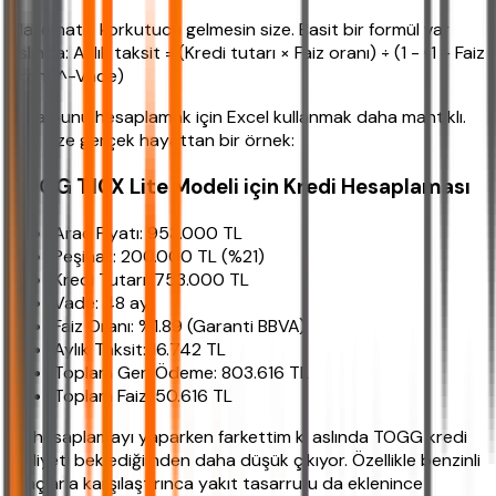
Matematik korkutucu gelmesin size. Basit bir formül var
aslında: Aylık taksit = (Kredi tutarı × Faiz oranı) ÷ (1 - (1 + Faiz
oranı)^-Vade)
Ama bunu hesaplamak için Excel kullanmak daha mantıklı.
İşte size gerçek hayattan bir örnek:
TOGG T10X Lite Modeli için Kredi Hesaplaması
Araç Fiyatı: 953.000 TL
Peşinat: 200.000 TL (%21)
Kredi Tutarı: 753.000 TL
Vade: 48 ay
Faiz Oranı: %1.89 (Garanti BBVA)
Aylık Taksit: 16.742 TL
Toplam Geri Ödeme: 803.616 TL
Toplam Faiz: 50.616 TL
Bu hesaplamayı yaparken farkettim ki aslında TOGG kredi
maliyeti beklediğimden daha düşük çıkıyor. Özellikle benzinli
araçlarla karşılaştırınca yakıt tasarrufu da eklenince