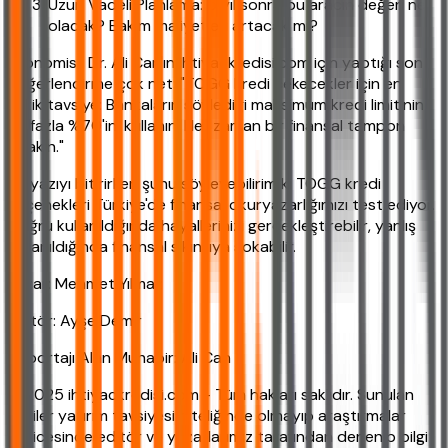
Uzun Vadeli Planlama: 5 yıl sonra bu aracın değeri ne
olacak? Bakım maliyetleri artacak mı?
Ekonomist Dr. Ali Can'ın ihtiyackredisi.com için yaptığı son
değerlendirme çok net: "TOGG kredi çekecekler için en
kritik tavsiye: Bankaların söylediği maksimum kredi limitinin
en fazla %70'ini kullanın. Her zaman bir finansal tampon
bırakın."
Bu yazıyı bitirirken şunu söyleyebilirim ki TOGG kredi
seçenekleri Türkiye'de finansal okuryazarlığımızı test ediyor.
Doğru kullanıldığında hayallerinizi gerçekleştirebilir, yanlış
kullanıldığında finansal sıkıntıya sokabilir.
Yazar: Mehmet Yılmaz
Editör: Ayşe Demir
Röportajı Alan Muhabir: Ali Can
© 2025 ihtiyackredisi.com - Tüm hakları saklıdır. Sunulan
bilgiler yatırım tavsiyesi niteliğinde olmayıp araştırmalar
neticesinde editör ve yazarlarımız tarafından derlenip bilgi