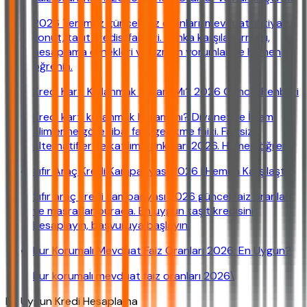
2026 Temmuz güncel faiz oranları: mevduat, ihtiyaç,
konut, taşıt kredisi faizleri. Banka karşılaştırması,
hesaplama örnekleri ve uzman yorumları ile hemen
öğrenin.
Kredi Kartı Kullanmak Haram Mı? 2026 Güncel Rehberi
Kredi kartı kullanmak haram mı? Diyanet ve İslam
alimlerine göre riba, faiz, gecikme faizi. Faizsiz
alternatifler ve katılım bankaları 2026. Hemen öğren.
Sıfır Araç Kredi Kampanyası 2026 | Hemen Karşılaştır!
Sıfır araç kredi kampanyası 2026 güncel faiz oranları
ve masraflar burada. En uygun taşıt kredisini
hesaplayın, başvuruya başlayın.
Kur Korumalı Mevduat Faiz Oranları 2026: En Uygun?
Kur korumalı mevduat faiz oranları 2026\
En Uygun Kredi Hesaplama