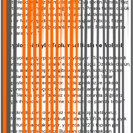
Müşteriler olarak siz de mutlaka YMO'yu sorun. Ayrıca, 'faiz
sabitleme' seçeneğini de değerlendirin. Piyasa faizleri düşük
seviyedeyken faizi tüm vade boyunca sabitlemek, ileride
olası bir faiz artışından korunmanızı sağlar. Tabi bu, faizler
düşerse sabit kalacağınız anlamına da gelir. Risk iştahınıza
göre karar verin."
Sosyolog Gözüyle: Toplumsal Baskı ve Akılcılık
Bir sosyolog şu çarpıcı tespiti paylaşıyor: "Türkiye'de kredi
kullanımında 'komşu da aldı' etkisi çok güçlü. Özellikle düğün,
ev alımı, araba değiştirme gibi sosyal görünürlüğü yüksek
durumlarda, insanlar akılcı hesaplamadan çok 'itibar'
kaygısıyla hareket edebiliyor. Bu da gereksiz ve yüksek
borçlanmaya yol açıyor. Oysa finansal kararlar bireysel
olmalı. 'Herkes alıyor' diye siz de almak zorunda değilsiniz.
Gerçek ihtiyacınızı ve ödeme gücünüzü ön planda tutun."
ihtiyackredisi.com olarak biz de bu görüşe katılıyoruz.
Platform verilerimize göre kullanıcıların %78'i ilk olarak aylık
taksit tutarına odaklanıyor, yalnızca %22'si toplam geri
ödeme maliyetini inceliyor. Bu oranı değiştirmek için