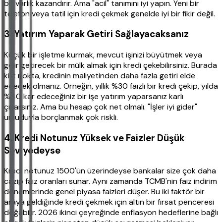
bir varlık kazandırır. Ama "acil" tanımını iyi yapın. Yeni bir
telefon veya tatil için kredi çekmek genelde iyi bir fikir değil.
3. Yatırım Yaparak Getiri Sağlayacaksanız
Küçük bir işletme kurmak, mevcut işinizi büyütmek veya
gelir getirecek bir mülk almak için kredi çekebilirsiniz. Burada
kilit nokta, kredinin maliyetinden daha fazla getiri elde
edecek olmanız. Örneğin, yıllık %30 faizli bir kredi çekip, yılda
%40 kar edeceğiniz bir işe yatırım yaparsanız karlı
çıkarsınız. Ama bu hesap çok net olmalı. "İşler iyi gider"
umuduyla borçlanmak çok riskli.
4. Kredi Notunuz Yüksek ve Faizler Düşük
Seviyedeyse
Kredi notunuz 1500'ün üzerindeyse bankalar size çok daha
cazip faiz oranları sunar. Aynı zamanda TCMB'nin faiz indirim
dönemlerinde genel piyasa faizleri düşer. Bu iki faktör bir
araya geldiğinde kredi çekmek için altın bir fırsat penceresi
doğabilir. 2026 ikinci çeyreğinde enflasyon hedeflerine bağlı