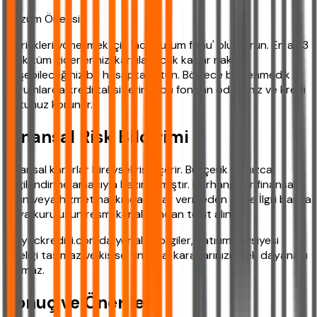
Çözüm Önerisi:
Bu riskleri yönetmek için 'acil durum fonu' oluşturun. En az 3
aylık tüm giderlerinizi karşılayacak kadar nakiti,
erişebileceğiniz bir hesapta tutun. Böylece beklenmedik
durumlarda kredi taksitlerinizi bu fondan ödersiniz ve kredi
notunuz korunur.
Finansal Risk Bildirimi
Finansal kararlar bireysel risk içerir. Bu içerik yalnızca
bilgilendirme amacıyla hazırlanmıştır. Herhangi bir finansal
ürün veya hizmet hakkında karar vermeden önce İlgili banka
veya kuruluşun resmi kanallarından teyit alın.
ihtiyackredisi.com'da yer alan bilgiler, yatırım tavsiyesi
niteliği taşımaz ve kişisel finansal kararlarınızın tek dayanağı
olamaz.
Sonuç ve Öneriler