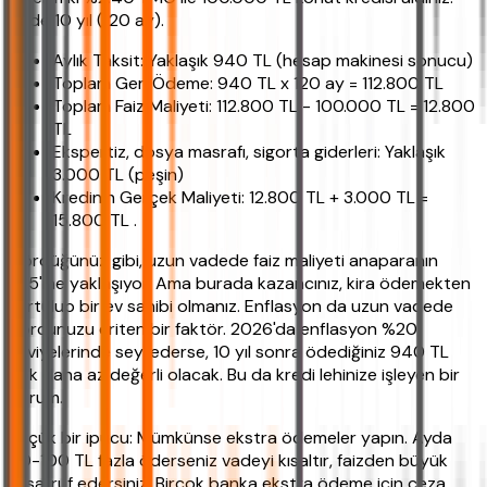
Vade 10 yıl (120 ay).
Aylık Taksit: Yaklaşık 940 TL (hesap makinesi sonucu)
Toplam Geri Ödeme: 940 TL x 120 ay = 112.800 TL
Toplam Faiz Maliyeti: 112.800 TL - 100.000 TL = 12.800
TL
Ekspertiz, dosya masrafı, sigorta giderleri: Yaklaşık
3.000 TL (peşin)
Kredinin Gerçek Maliyeti: 12.800 TL + 3.000 TL =
15.800 TL .
Gördüğünüz gibi, uzun vadede faiz maliyeti anaparanın
%15'ine yaklaşıyor. Ama burada kazancınız, kira ödemekten
kurtulup bir ev sahibi olmanız. Enflasyon da uzun vadede
borcunuzu eriten bir faktör. 2026'da enflasyon %20
seviyelerinde seyrederse, 10 yıl sonra ödediğiniz 940 TL
çok daha az değerli olacak. Bu da kredi lehinize işleyen bir
durum.
Küçük bir ipucu: Mümkünse ekstra ödemeler yapın. Ayda
50-100 TL fazla öderseniz vadeyi kısaltır, faizden büyük
tasarruf edersiniz. Birçok banka ekstra ödeme için ceza