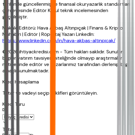
tarihinde güncellenmiş ve finansal okuryazarlık standartları
çerçevesinde Editör Kurul teknik incelemesinden
geçirilmiştir.
Makale Editörü: Hava Akbaş Altınpıçak | Finans & Kripto
Muhabiri | Editör | Röportaj Yazarı LinkedIn:
https://www.linkedin.com/in/hava-akbas-altinpicak/
©2026 ihtiyackredisi.com - Tüm hakları saklıdır. Sunulan
bilgiler yatırım tavsiyesi niteliğinde olmayıp araştırmalar
neticesinde editör ve yazarlarımız tarafından derlenip bilgi
amaçlı sunulmaktadır.
Kredi Hesaplama
Tutar ve vadeyi seçip teklifleri görüntüleyin.
Kredi Turu
Tutar