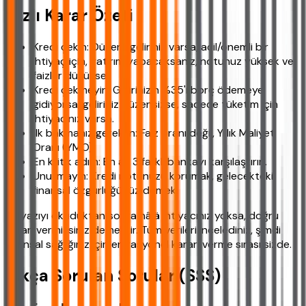
Hızlı Karar Özeti
Kredi çekin: Düzenli geliriniz varsa, acil/önemli bir
ihtiyaç için, yatırım yapacaksanız, notunuz yüksek ve
faizler düşükse.
Kredi çekmeyin: Gelirinizin %35'i borç ödemeye
gidiyorsa, geliriniz düzensizse, sadece tüketim için
ihtiyacınız varsa.
İlk bakmanız gereken: Faiz oranı değil, Yıllık Maliyet
Oranı (YMO).
En kritik adım: En az 3 farklı bankayı karşılaştırın.
Unutmayın: Kredi notunuzu korumak, gelecekteki
finansal özgürlüğünüz demek.
Bu yazıyı okuduktan sonra hâlä ihtiyacınız yoksa, doğru
kararı vermişsiniz demektir. Tüm verileri incelediniz, şimdi
finansal sağlığınız için en rasyonel kararı verme sırası sizde.
Sıkça Sorulan Sorular (SSS)