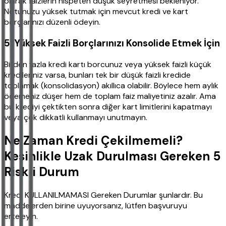
olarak faizlerin nispeten düşük seyretmesi bekleniyor.
Notunuzu yüksek tutmak için mevcut kredi ve kart
borçlarınızı düzenli ödeyin.
5. Yüksek Faizli Borçlarınızı Konsolide Etmek İçin
Birden fazla kredi kartı borcunuz veya yüksek faizli küçük
kredileriniz varsa, bunları tek bir düşük faizli kredide
toplamak (konsolidasyon) akıllıca olabilir. Böylece hem aylık
ödemeniz düşer hem de toplam faiz maliyetiniz azalır. Ama
bu krediyi çektikten sonra diğer kart limitlerini kapatmayı
veya çok dikkatli kullanmayı unutmayın.
Ne Zaman Kredi Çekilmemeli?
Kesinlikle Uzak Durulması Gereken 5
Riskli Durum
Kredi KULLANILMAMASI Gereken Durumlar şunlardır. Bu
maddelerden birine uyuyorsanız, lütfen başvuruyu
erteleyin.