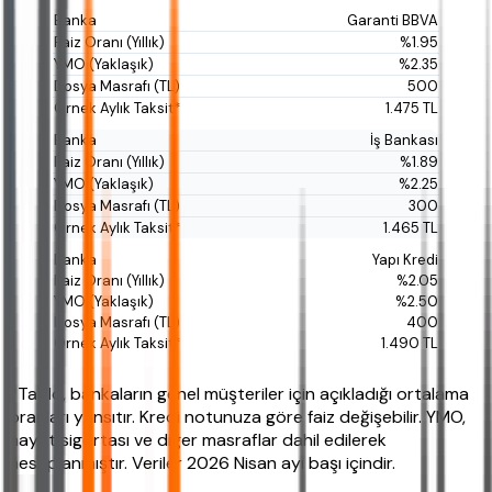
Garanti BBVA
%1.95
%2.35
500
1.475 TL
İş Bankası
%1.89
%2.25
300
1.465 TL
Yapı Kredi
%2.05
%2.50
400
1.490 TL
*Tablo, bankaların genel müşteriler için açıkladığı ortalama
oranları yansıtır. Kredi notunuza göre faiz değişebilir. YMO,
hayat sigortası ve diğer masraflar dahil edilerek
hesaplanmıştır. Veriler 2026 Nisan ayı başı içindir.