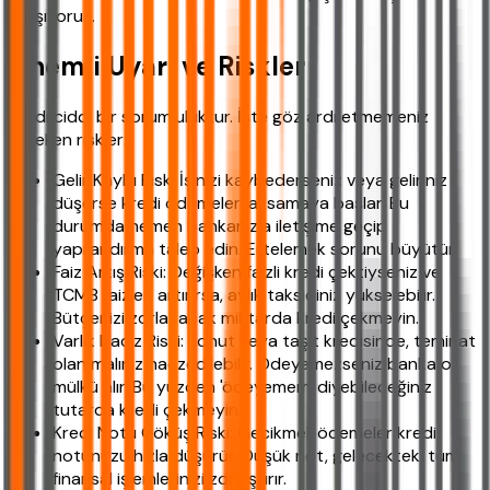
çalışıyoruz.
Önemli Uyarı ve Riskler
Kredi ciddi bir sorumluluktur. İşte göz ardı etmemeniz
gereken riskler:
Gelir Kaybı Risk: İşinizi kaybederseniz veya geliriniz
düşerse kredi ödemeleri aksamaya başlar. Bu
durumda hemen bankanızla iletişime geçip
yapılandırma talep edin. Ertelemek sorunu büyütür.
Faiz Artış Riski: Değişken faizli kredi çektiyseniz ve
TCMB faizleri artırırsa, aylık taksidiniz yükselebilir.
Bütçenizi zorlayacak miktarda kredi çekmeyin.
Varlık Haciz Riski: Konut veya taşıt kredisinde, teminat
olan malınız haczedilebilir. Ödeyemezseniz banka o
mülkü alır. Bu yüzden 'ödeyemem' diyebileceğiniz
tutarda kredi çekmeyin.
Kredi Notu Çöküş Riski: Gecikmeli ödemeler kredi
notunuzu hızla düşürür. Düşük not, gelecekteki tüm
finansal işlemlerinizi zorlaştırır.