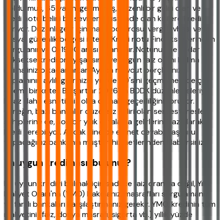
doldurmuş, 65 yaşını geçmemiş, düzenli bir geliri olan ve
kredi notu belirli bir seviyenin üstünde olan kişilere kredi
veriyor. Düzenli gelir için maaş bordrosu, vergi levhası veya
sosyal güvenlik belgesi istenir. Kredi notu Findeks üzerinden
sorgulanır ve 0-1900 arası puanlanır. Notunuz ne kadar
yüksekse kredi onay şansınız ve uygun faiz oranı bulma
ihtimaliniz o kadar artar. Ayrıca mevcut borçlarınızın
toplamının aylık gelirinizin yüzde 50'sini geçmemesi de çok
önemli bir kriter. Bu şartlar 2026'da BDDK düzenlemeleriyle
biraz daha esnetilmiş olsa da hala geçerliliğini koruyor.
Örneğin, bazı bankalar düzensiz geliri olan serbest meslek
sahiplerine de, son bir yıllık ortalama gelirlerini baz alarak
kredi verebiliyor. Ancak yine de en net cevabı başvuru
yapacağınız bankanın müşteri hizmetlerinden alabilirsiniz.
En uygun kredi nasıl bulunur?
En uygun krediyi bulmak için sadece faiz oranına değil, Yıllık
Maliyet Oranı'na (YMO) bakmanız, masrafları sorgulamanız
ve farklı bankaları karşılaştırmanız gerekir. YMO, kredinin tüm
maliyetini (faiz, dosya masrafı, sigorta vb.) yıllık yüzde