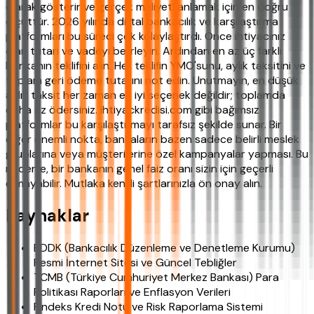
olarak gösterir ve gerçek maliyeti anlamak için en doğru
ölçüttür. 2026 yılında dijital bankacılık ve karşılaştırma
platformları bu süreci çok kolaylaştırdı. Önce ihtiyacınız
olan tutarı ve vadeyi belirleyin. Ardından en az üç farklı
bankanın teklifini alın. Her teklifin YMO'sunu, aylık taksitini ve
toplam geri ödeme tutarını not edin. Unutmayın, en düşük
aylık taksit her zaman en iyi seçenek değildir; toplamda
daha az ödersiniz. ihtiyackredisi.com gibi bağımsız
platformlar bu karşılaştırmayı tarafsız şekilde sunar. Bir
diğer önemli nokta, bankaların bazen sadece belirli meslek
gruplarına veya müşterilerine özel kampanyalar yapması. Bu
nedenle, bir bankanın genel faiz oranı sizin için geçerli
olmayabilir. Mutlaka kendi şartlarınızla ön onay alın.
Kaynaklar
BDDK (Bankacılık Düzenleme ve Denetleme Kurumu)
Resmi İnternet Sitesi ve Güncel Tebliğler
TCMB (Türkiye Cumhuriyet Merkez Bankası) Para
Politikası Raporları ve Enflasyon Verileri
Findeks Kredi Notu ve Risk Raporlama Sistemi