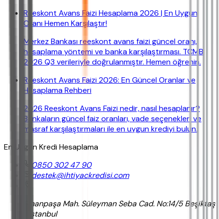
Reeskont Avans Faizi Hesaplama 2026 | En Uygun
Oranı Hemen Karşılaştır!
Merkez Bankası reeskont avans faizi güncel oranı,
hesaplama yöntemi ve banka karşılaştırması. TCMB
2026 Q3 verileriyle doğrulanmıştır. Hemen öğrenin.
Reeskont Avans Faizi 2026: En Güncel Oranlar ve
Hesaplama Rehberi
2026 Reeskont Avans Faizi nedir, nasıl hesaplanır?
Bankaların güncel faiz oranları, vade seçenekleri ve
masraf karşılaştırmaları ile en uygun krediyi bulun.
En Uygun Kredi Hesaplama
0850 302 47 90
destek@ihtiyackredisi.com
Sinanpaşa Mah. Süleyman Seba Cad. No:14/5 Beşiktaş
/ İstanbul