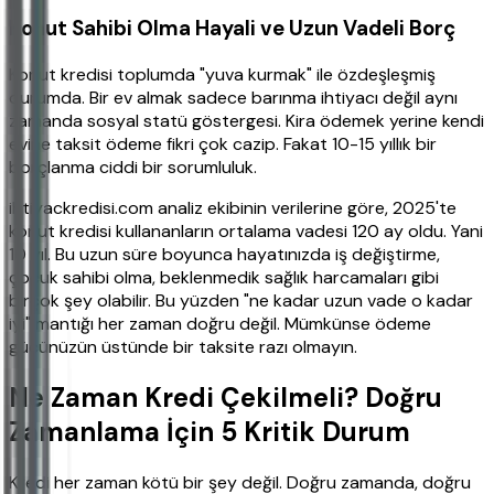
Konut Sahibi Olma Hayali ve Uzun Vadeli Borç
Konut kredisi toplumda "yuva kurmak" ile özdeşleşmiş
durumda. Bir ev almak sadece barınma ihtiyacı değil aynı
zamanda sosyal statü göstergesi. Kira ödemek yerine kendi
evine taksit ödeme fikri çok cazip. Fakat 10-15 yıllık bir
borçlanma ciddi bir sorumluluk.
ihtiyackredisi.com analiz ekibinin verilerine göre, 2025'te
konut kredisi kullananların ortalama vadesi 120 ay oldu. Yani
10 yıl. Bu uzun süre boyunca hayatınızda iş değiştirme,
çocuk sahibi olma, beklenmedik sağlık harcamaları gibi
birçok şey olabilir. Bu yüzden "ne kadar uzun vade o kadar
iyi" mantığı her zaman doğru değil. Mümkünse ödeme
gücünüzün üstünde bir taksite razı olmayın.
Ne Zaman Kredi Çekilmeli? Doğru
Zamanlama İçin 5 Kritik Durum
Kredi her zaman kötü bir şey değil. Doğru zamanda, doğru