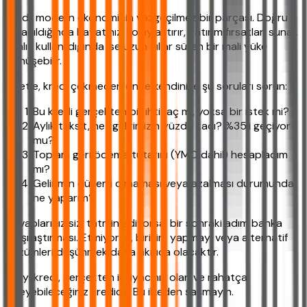
Kredi, modern ekonominin vazgeçilmez bir parçası. Doğru
kullanıldığında hayatınızı kolaylaştırır, yatırım fırsatları sunar.
Yanlış kullanıldığında ise uzun yıllar süren bir mali yüke
dönüşebilir.
Özetle, kredi çekmeden önce kendinize şu soruları sorun:
Bu kredi gerçekten bir ihtiyaç mı, yoksa bir istek mi?
Aylık taksit, net gelirimizin yüzde kaçı? %35'i geçiyor
mu?
Toplam geri ödeme tutarını (YMO dahil) hesapladım
mı?
Gelirimin düzenli olmaması veya azalması durumunda
ne yaparım?
Cevaplarınız sizi tatmin ediyorsa, bir sonraki adım banka
karşılaştırması. Etmiyorsa, birikim yapmayı veya alternatif
çözümleri düşünmek daha akıllıca olacaktır.
En iyi kredi, gerçekten ihtiyacınız olan ve rahatça
ödeyebileceğiniz kredidir. Bu ilkeden şaşmayın.