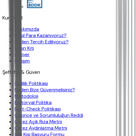
Kurumsal
Hakkımızda
Nasıl Para Kazanıyoruz?
Neden Tercih Ediliyoruz?
Basın Kiti
Kariyer
İletişim
Şeffaflık & Güven
Gizlilik Politikası
Neden Bize Güvenmelisiniz?
Metodoloji
Editoryal Politika
Fast-Check Politikası
Çekince ve Sorumluluğun Reddi
Çerez Açık Rıza Metni
Çerez Aydınlatma Metni
İlgili Kişi Başvuru Formu