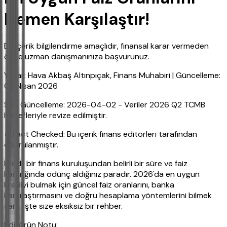
Hemen Karşılaştır!
Bu içerik bilgilendirme amaçlıdır, finansal karar vermeden
önce uzman danışmanınıza başvurunuz.
Yazar: Hava Akbaş Altınpıçak, Finans Muhabiri | Güncelleme:
02 Nisan 2026
Son Güncelleme: 2026-04-02 - Veriler 2026 Q2 TCMB
hedefleriyle revize edilmiştir.
✔ Fact Checked: Bu içerik finans editörleri tarafından
doğrulanmıştır.
Kredi, bir finans kuruluşundan belirli bir süre ve faiz
karşılığında ödünç aldığınız paradır. 2026'da en uygun
krediyi bulmak için güncel faiz oranlarını, banka
karşılaştırmasını ve doğru hesaplama yöntemlerini bilmek
şart. İşte size eksiksiz bir rehber.
Editörün Notu: