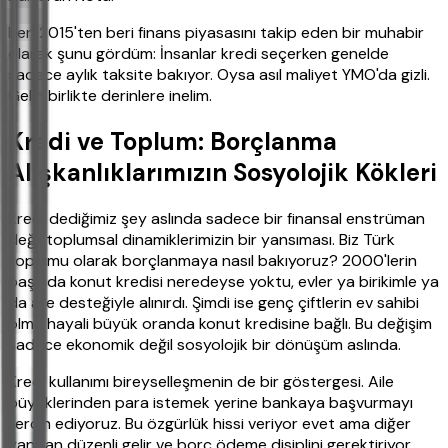
Ben 2015'ten beri finans piyasasını takip eden bir muhabir
olarak şunu gördüm: İnsanlar kredi seçerken genelde
sadece aylık taksite bakıyor. Oysa asıl maliyet YMO'da gizli.
Gelin birlikte derinlere inelim.
Kredi ve Toplum: Borçlanma
Alışkanlıklarımızın Sosyolojik Kökleri
Kredi dediğimiz şey aslında sadece bir finansal enstrüman
değil toplumsal dinamiklerimizin bir yansıması. Biz Türk
toplumu olarak borçlanmaya nasıl bakıyoruz? 2000'lerin
başında konut kredisi neredeyse yoktu, evler ya birikimle ya
da aile desteğiyle alınırdı. Şimdi ise genç çiftlerin ev sahibi
olma hayali büyük oranda konut kredisine bağlı. Bu değişim
sadece ekonomik değil sosyolojik bir dönüşüm aslında.
Kredi kullanımı bireyselleşmenin de bir göstergesi. Aile
büyüklerinden para istemek yerine bankaya başvurmayı
tercih ediyoruz. Bu özgürlük hissi veriyor evet ama diğer
yandan düzenli gelir ve borç ödeme disiplini gerektiriyor.