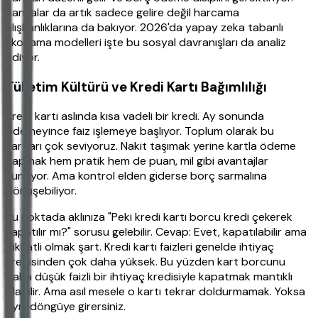
Bankalar da artık sadece gelire değil harcama
alışkanlıklarına da bakıyor. 2026'da yapay zeka tabanlı
skorlama modelleri işte bu sosyal davranışları da analiz
ediyor.
Tüketim Kültürü ve Kredi Kartı Bağımlılığı
Kredi kartı aslında kısa vadeli bir kredi. Ay sonunda
ödemeyince faiz işlemeye başlıyor. Toplum olarak bu
kartları çok seviyoruz. Nakit taşımak yerine kartla ödeme
yapmak hem pratik hem de puan, mil gibi avantajlar
sunuyor. Ama kontrol elden giderse borç sarmalına
dönüşebiliyor.
Bu noktada aklınıza "Peki kredi kartı borcu kredi çekerek
kapatılır mı?" sorusu gelebilir. Cevap: Evet, kapatılabilir ama
dikkatli olmak şart. Kredi kartı faizleri genelde ihtiyaç
kredisinden çok daha yüksek. Bu yüzden kart borcunu
daha düşük faizli bir ihtiyaç kredisiyle kapatmak mantıklı
olabilir. Ama asıl mesele o kartı tekrar doldurmamak. Yoksa
aynı döngüye girersiniz.