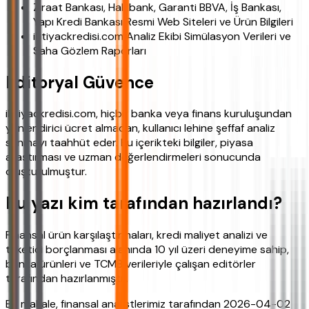
Ziraat Bankası, Halkbank, Garanti BBVA, İş Bankası,
Yapı Kredi Bankası Resmi Web Siteleri ve Ürün Bilgileri
ihtiyackredisi.com Analiz Ekibi Simülasyon Verileri ve
Saha Gözlem Raporları
Editoryal Güvence
ihtiyackredisi.com, hiçbir banka veya finans kuruluşundan
yönlendirici ücret almadan, kullanıcı lehine şeffaf analiz
sunmayı taahhüt eder. Bu içerikteki bilgiler, piyasa
araştırması ve uzman değerlendirmeleri sonucunda
oluşturulmuştur.
Bu yazı kim tarafından hazırlandı?
Finansal ürün karşılaştırmaları, kredi maliyet analizi ve
tüketici borçlanması alanında 10 yıl üzeri deneyime sahip,
banka ürünleri ve TCMB verileriyle çalışan editörler
tarafından hazırlanmıştır.
Bu makale, finansal analistlerimiz tarafından 2026-04-02