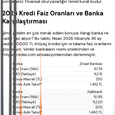
sormalısınız. Finansal okuryazarlığın temel kuralı budur.
2026 Kredi Faiz Oranları ve Banka
Karşılaştırması
Şimdi gelelim en çok merak edilen konuya: Hangi banka ne
kadar faiz alıyor? Bu tablo, Nisan 2026 itibariyle 36 ay
vadeli 50.000 TL ihtiyaç kredisi için ortalama faiz oranlarını
gösteriyor. Veriler bankaların resmi sitelerinden ve
ihtiyackredisi.com simülasyonlarından derlenmiştir.
Ziraat Bankası
%1.79
%2.15
250
1.452 TL
Halkbank
%1.85
%2.20
200
1.460 TL