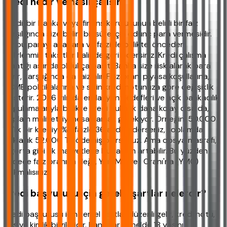
Kredi nedir ve nasıl çalışır?
Kredi, bir banka veya finans kuruluşunun belirli bir faiz
karşılığında size belirli bir süre için ödünç para vermesidir.
Siz bu parayı anapara ve faiziyle birlikte, önceden
belirlenmiş taksitler halinde geri ödersiniz. Kredi çalışma
mantığı aslında oldukça basit: Banka size risk alarak para
verir, karşılığında da faiz alır. Faiz oranı piyasa koşullarına,
TCMB politikalarına ve sizin kredi notunuza göre değişiklik
gösterir. 2026 yılında enflasyon hedefleri ve açık bankacılık
uygulamalarıyla birlikte kredi bulmak daha kolay olsa da,
toplam maliyeti iyi hesaplamak gerekiyor. Örneğin, 50.000
TL'lik bir krediyi %2 faizle 36 ayda öderseniz, toplamda
yaklaşık 52.000 TL ödemiş olursunuz. Ama dosya masrafı,
sigorta gibi ek maliyetlerle bu rakam artabilir. Bu yüzden
sadece faiz oranına değil, Yıllık Maliyet Oranı'na (YMO)
bakmalısınız.
Kredi başvurusu için gerekli şartlar nelerdir?
Kredi başvurusu için temel şartlar düzenli gelir, kredi notu,
yaş ve kimlik bilgileridir. Bankalar genelde 18 yaşını