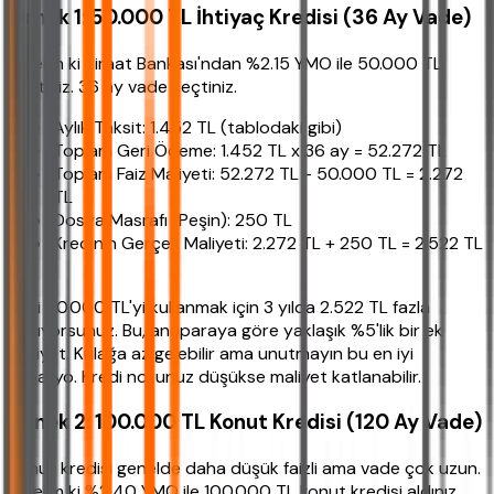
Örnek 1: 50.000 TL İhtiyaç Kredisi (36 Ay Vade)
Diyelim ki Ziraat Bankası'ndan %2.15 YMO ile 50.000 TL
çektiniz. 36 ay vade seçtiniz.
Aylık Taksit: 1.452 TL (tablodaki gibi)
Toplam Geri Ödeme: 1.452 TL x 36 ay = 52.272 TL
Toplam Faiz Maliyeti: 52.272 TL - 50.000 TL = 2.272
TL
Dosya Masrafı (Peşin): 250 TL
Kredinin Gerçek Maliyeti: 2.272 TL + 250 TL = 2.522 TL
.
Yani 50.000 TL'yi kullanmak için 3 yılda 2.522 TL fazla
ödüyorsunuz. Bu, anaparaya göre yaklaşık %5'lik bir ek
maliyet. Kulağa az gelebilir ama unutmayın bu en iyi
senaryo. Kredi notunuz düşükse maliyet katlanabilir.
Örnek 2: 100.000 TL Konut Kredisi (120 Ay Vade)
Konut kredisi genelde daha düşük faizli ama vade çok uzun.
Diyelim ki %2.40 YMO ile 100.000 TL konut kredisi aldınız.