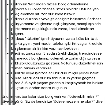
Gelirinizin %35'inden fazlası borç ödemelerine
gidiyorsa. Bu oran finansal stres sınırıdır. Üstüne yeni
borç eklemek sizi zor durumda bırakır.
Geliriniz düzensiz veya geleceğiniz belirsizse. Serbest
çalışıyorsanız ve işleriniz inişli çıkışlıysa, maaşlı işinizde
performans düşüklüğü riski varsa, kredi almaktan
kaçının.
Sadece "tüketim" için ihtiyacınız varsa. Lüks bir tatil,
marka giyim, yeni model telefon gibi ihtiyaçlar krediyle
karşılanmamalı. Birikim yapmayı bekleyin.
Kredi notunuz son 3 ayda sürekli düşüş trendindeyse.
Bu, mevcut borçlarınızı ödemekte zorlandığınızı veya
riskli görüldüğünüzü gösterir. Notunuzu düzeltmek için
zaman tanıyın kendinize.
Evinizde veya işinizde acil bir durum için yedek nakit
yoksa. Kredi, acil durum fonunuzun yerine geçmez.
Önce 3-6 aylık yaşam giderinizi karşılayacak bir birikim
oluşturun, ondan sonra düşünün.
Unutmayın, bankalar size borç verirken "ödeyebilir misin?"
diye düşünür. Siz de kendinize "ödeyemezsem ne olur?" diye