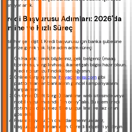
kesmiyor artık.
Kredi Başvurusu Adımları: 2026'da
Online ve Hızlı Süreç
Artık her şey dijital. Kredi başvurusu için banka şubesine
gitmenize gerek yok. İşte adım adım süreç:
Ön Hazırlık: Kimlik bilgileriniz, gelir belgeniz (maaş
bordrosu, vergi levhası), ikametgah bilgisi hazır olsun.
Kredi notunuzu Findeks'ten öğrenin.
Online Karşılaştırma:
ihtiyackredisi.com
gibi
platformlardan bankaların güncel kampanyalarını
karşılaştırın.
Ön Onay (Soft Sorgu): Bankanın web sitesinde veya
mobil uygulamasında "ön onay" alın. Bu işlem kredi
notunuzu düşürmez. Size uygun limit ve faiz oranı
gösterilir.
Resmi Başvuru: Ön onaydan memnunsanız,
başvurunuzu tamamlayın. Gerekli belgeleri yükleyin