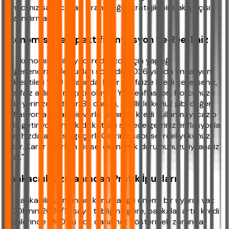
Amacımız sadece faiz oranı değil, stratejik bir bakış açısı
kazandırmak.
Ekonomist Perspektifi: Enflasyon ve Reel Faiz
Bir ekonomistin ihtiyackredisi.com için yaptığı
değerlendirmede şunları söyledi: "2026 yılında enflasyon
beklentileri %20 civarında. Eğer %2 faizle kredi çekerseniz,
reel faiz aslında negatif oluyor. Yani enflasyon, borcunuzu
sizin yerinize eritiyor. Bu durum, özellikle konut gibi değeri
enflasyonla artan bir varlık alımında kredi kullanmayı cazip
hale getiriyor. Ancak dikkat! Bu sadece geliriniz enflasyonla
aynı hızda artarsa geçerli. Geliriniz sabitse, reel yükünüz
artar. Karar verirken kişisel ekonomik durumunuzu iyi analiz
edin."
Bankacılık Uzmanından Pratik İpuçları
Bir bankacılık uzmanının konuyla ilgili önemli bir uyarısı var:
"BDDK'nın 2026/12 sayılı tebliğine göre, bankalar artık kredi
ürünlerinde YMO'yu çok daha net göstermek zorunda.