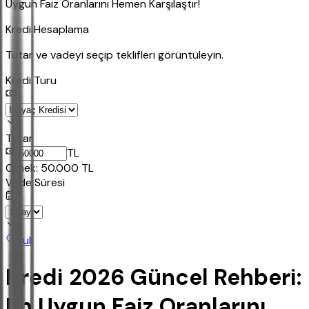
Uygun Faiz Oranlarını Hemen Karşılaştır!
Kredi Hesaplama
Tutar ve vadeyi seçip teklifleri görüntüleyin.
Kredi Turu
Tutar
TL
Ornek:
50.000
TL
Vade Süresi
Bul
Kredi 2026 Güncel Rehberi:
En Uygun Faiz Oranlarını