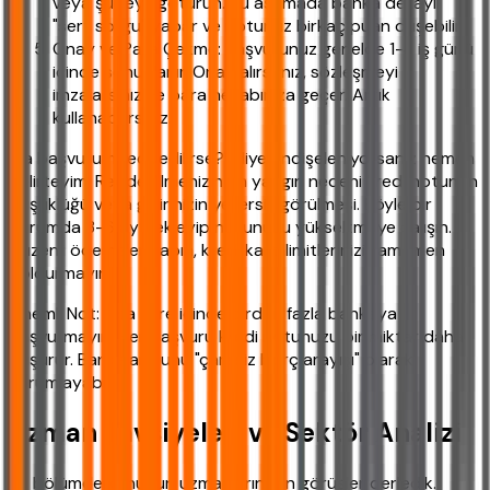
veya şubeye götürün. Bu aşamada banka detaylı
"sert sorgu" yapar ve notunuz birkaç puan düşebilir.
Onay ve Para Çekme: Başvurunuz genelde 1-3 iş günü
içinde sonuçlanır. Onay alırsanız, sözleşmeyi
imzalarsınız ve para hesabınıza geçer. Artık
kullanabilirsiniz.
"Ya başvurum reddedilirse?" diye endişeleniyorsanız hemen
belirteyim: Reddedilmenizin en yaygın nedeni kredi notunun
düşüklüğü veya gelirinizin yetersiz görülmesi. Böyle bir
durumda 3-6 ay bekleyip notunuzu yükseltmeye çalışın.
Düzenli ödemeler yapın, kredi kartı limitlerinizi tamamen
doldurmayın.
Önemli Not: Kısa süre içinde birden fazla bankaya
başvurmayın. Her başvuru kredi notunuzu bir miktar daha
düşürür. Bankalar bunu "çaresiz borç arayışı" olarak
yorumlayabilir.
Uzman Tavsiyeleri ve Sektör Analizi
Bu bölümde konunun uzmanlarından görüşler derledik.