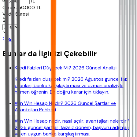
TL
Ornek:
50.000
TL
Vade Süresi
Bul
Bunlar da İlginizi Çekebilir
Kredi Faizleri Düşecek Mi? 2026 Güncel Analizi
Kredi faizleri düşecek mi? 2026 Ağustos güncel faiz
oranları, banka karşılaştırması ve uzman analiziyle
hemen öğrenin. En doğru karar için tıklayın.
Win Win Hesap Nedir? 2026 Güncel Şartlar ve
Avantajları Rehberi
Win Win Hesap nedir, nasıl açılır, avantajları nelerdir?
2026 güncel şartlar, faizsiz dönem, başvuru adımları
ve en uygun banka karşılaştırması.