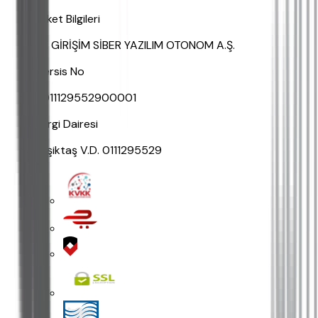
Şirket Bilgileri
AK GİRİŞİM SİBER YAZILIM OTONOM A.Ş.
Mersis No
0011129552900001
Vergi Dairesi
Beşiktaş V.D. 0111295529