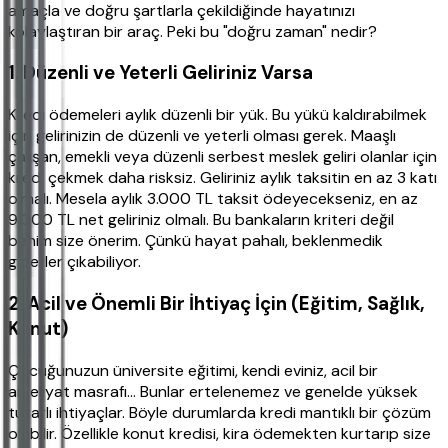
amaçla ve doğru şartlarla çekildiğinde hayatınızı
kolaylaştıran bir araç. Peki bu "doğru zaman" nedir?
1. Düzenli ve Yeterli Geliriniz Varsa
Kredi ödemeleri aylık düzenli bir yük. Bu yükü kaldırabilmek
için gelirinizin de düzenli ve yeterli olması gerek. Maaşlı
çalışan, emekli veya düzenli serbest meslek geliri olanlar için
kredi çekmek daha risksiz. Geliriniz aylık taksitin en az 3 katı
olmalı. Mesela aylık 3.000 TL taksit ödeyecekseniz, en az
9.000 TL net geliriniz olmalı. Bu bankaların kriteri değil
benim size önerim. Çünkü hayat pahalı, beklenmedik
giderler çıkabiliyor.
2. Acil ve Önemli Bir İhtiyaç İçin (Eğitim, Sağlık,
Konut)
Çocuğunuzun üniversite eğitimi, kendi eviniz, acil bir
ameliyat masrafı... Bunlar ertelenemez ve genelde yüksek
tutarlı ihtiyaçlar. Böyle durumlarda kredi mantıklı bir çözüm
olabilir. Özellikle konut kredisi, kira ödemekten kurtarıp size