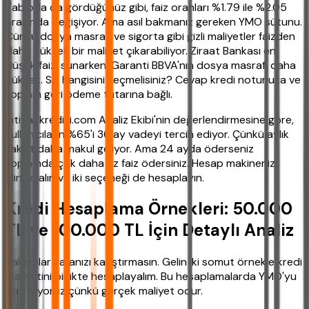
Tabloda da gördüğünüz gibi, faiz oranları %1.79 ile %2.05
arasında değişiyor. Ama asıl bakmanız gereken YMO sütunu.
Çünkü dosya masrafı ve sigorta gibi gizli maliyetler faizden
daha yüksek bir maliyet çıkarabiliyor. Ziraat Bankası en
düşük faizi sunarken, Garanti BBVA'nın dosya masrafı daha
yüksek. Siz hangisini seçmelisiniz? Cevap kredi notunuza ve
toplam geri ödeme tutarına bağlı.
ihtiyackredisi.com Analiz Ekibi'nin değerlendirmesine göre,
kullanıcıların %65'i 36 ay vadeyi tercih ediyor. Çünkü aylık
taksit daha makul geliyor. Ama 24 ayda öderseniz
toplamda çok daha az faiz ödersiniz. Hesap makinenizi
elinize alın ve iki seçeneği de hesaplayın.
Kredi Hesaplama Örnekleri: 50.000
TL ve 100.000 TL İçin Detaylı Analiz
Rakamlar kafanızı karıştırmasın. Gelin iki somut örnekle kredi
maliyetini birlikte hesaplayalım. Bu hesaplamalarda YMO'yu
baz alıyoruz çünkü gerçek maliyet odur.