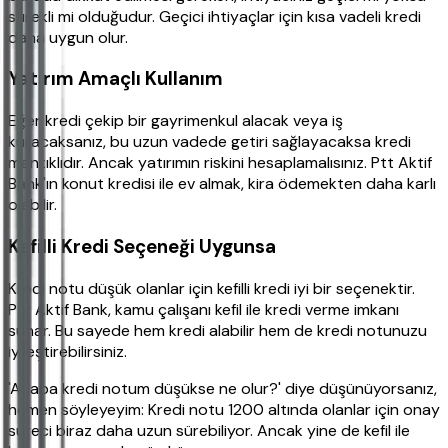
sürekli mi olduğudur. Geçici ihtiyaçlar için kısa vadeli kredi
daha uygun olur.
Yatırım Amaçlı Kullanım
Eğer kredi çekip bir gayrimenkul alacak veya iş
kuracaksanız, bu uzun vadede getiri sağlayacaksa kredi
mantıklıdır. Ancak yatırımın riskini hesaplamalısınız. Ptt Aktif
Bank'ın konut kredisi ile ev almak, kira ödemekten daha karlı
olabilir.
Kefilli Kredi Seçeneği Uygunsa
Kredi notu düşük olanlar için kefilli kredi iyi bir seçenektir.
Ptt Aktif Bank, kamu çalışanı kefil ile kredi verme imkanı
sunar. Bu sayede hem kredi alabilir hem de kredi notunuzu
iyileştirebilirsiniz.
'Acaba kredi notum düşükse ne olur?' diye düşünüyorsanız,
hemen söyleyeyim: Kredi notu 1200 altında olanlar için onay
süreci biraz daha uzun sürebiliyor. Ancak yine de kefil ile