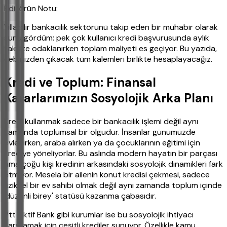
Editörün Notu:
Yıllardır bankacılık sektörünü takip eden bir muhabir olarak
şunu gördüm: pek çok kullanıcı kredi başvurusunda aylık
taksite odaklanırken toplam maliyeti es geçiyor. Bu yazıda,
cebinizden çıkacak tüm kalemleri birlikte hesaplayacağız.
Kredi ve Toplum: Finansal
Kararlarımızın Sosyolojik Arka Planı
Kredi kullanmak sadece bir bankacılık işlemi değil aynı
zamanda toplumsal bir olgudur. İnsanlar günümüzde
evlenirken, araba alırken ya da çocuklarının eğitimi için
krediye yöneliyorlar. Bu aslında modern hayatın bir parçası
ama çoğu kişi kredinin arkasındaki sosyolojik dinamikleri fark
etmiyor. Mesela bir ailenin konut kredisi çekmesi, sadece
fiziksel bir ev sahibi olmak değil aynı zamanda toplum içinde
'düzenli birey' statüsü kazanma çabasıdır.
Ptt Aktif Bank gibi kurumlar ise bu sosyolojik ihtiyacı
karşılamak için çeşitli krediler sunuyor. Özellikle kamu