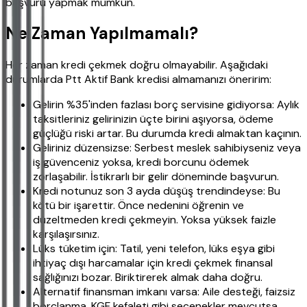
başvuru yapmak mümkün.
Ne Zaman Yapılmamalı?
Her zaman kredi çekmek doğru olmayabilir. Aşağıdaki
durumlarda Ptt Aktif Bank kredisi almamanızı öneririm:
Gelirin %35'inden fazlası borç servisine gidiyorsa: Aylık
taksitleriniz gelirinizin üçte birini aşıyorsa, ödeme
güçlüğü riski artar. Bu durumda kredi almaktan kaçının.
Geliriniz düzensizse: Serbest meslek sahibiyseniz veya
iş güvenceniz yoksa, kredi borcunu ödemek
zorlaşabilir. İstikrarlı bir gelir döneminde başvurun.
Kredi notunuz son 3 ayda düşüş trendindeyse: Bu
kötü bir işarettir. Önce nedenini öğrenin ve
düzeltmeden kredi çekmeyin. Yoksa yüksek faizle
karşılaşırsınız.
Lüks tüketim için: Tatil, yeni telefon, lüks eşya gibi
ihtiyaç dışı harcamalar için kredi çekmek finansal
sağlığınızı bozar. Biriktirerek almak daha doğru.
Alternatif finansman imkanı varsa: Aile desteği, faizsiz
borçlanma, KGF kefaleti gibi seçenekler mevcutsa,