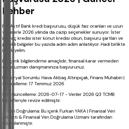
Rehber
Ptt Aktif Bank kredi başvurusu, düşük faiz oranları ve uzun
vadelerle 2026 yılında da cazip seçenekler sunuyor. İster
ihtiyaç kredisi ister konut kredisi olsun, başvuru şartları ve
gerekli belgeler bu yazıda adım adım anlatılıyor. Hadi birlikte
inceleyelim.
Bu içerik bilgilendirme amaçlıdır, finansal karar vermeden
önce uzman danışmanınıza başvurunuz.
Editoryal Sorumlu: Hava Akbaş Altınpıçak, Finans Muhabiri |
Güncelleme: 17 Temmuz 2026
Son Güncelleme: 2026-07-17 - Veriler 2026 Q3 TCMB
hedefleriyle revize edilmiştir.
✔ Veri Doğrulama: Bu içerik Furkan YAKA | Finansal Veri
Analisti & Finansal Veri Doğrulama Uzmanı tarafından
doğrulanmıştır.