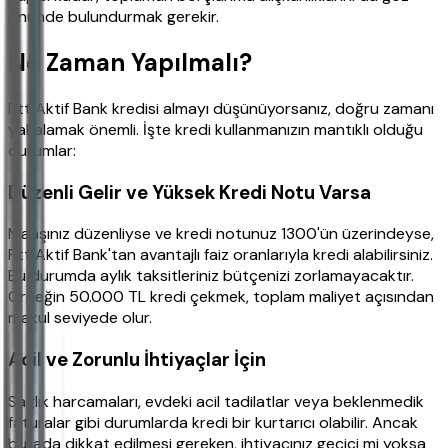
önünde bulundurmak gerekir.
Ne Zaman Yapılmalı?
Ptt Aktif Bank kredisi almayı düşünüyorsanız, doğru zamanı
yakalamak önemli. İşte kredi kullanmanızın mantıklı olduğu
durumlar:
Düzenli Gelir ve Yüksek Kredi Notu Varsa
Maaşınız düzenliyse ve kredi notunuz 1300'ün üzerindeyse,
Ptt Aktif Bank'tan avantajlı faiz oranlarıyla kredi alabilirsiniz.
Bu durumda aylık taksitleriniz bütçenizi zorlamayacaktır.
Örneğin 50.000 TL kredi çekmek, toplam maliyet açısından
makul seviyede olur.
Acil ve Zorunlu İhtiyaçlar İçin
Sağlık harcamaları, evdeki acil tadilatlar veya beklenmedik
faturalar gibi durumlarda kredi bir kurtarıcı olabilir. Ancak
burada dikkat edilmesi gereken, ihtiyacınız geçici mi yoksa