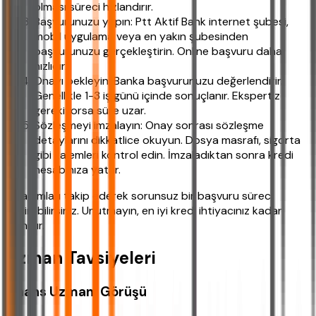
olması süreci hızlandırır.
Başvurunuzu yapın: Ptt Aktif Bank internet şubesi,
mobil uygulama veya en yakın şubesinden
başvurunuzu gerçekleştirin. Online başvuru daha
hızlıdır.
Onayı bekleyin: Banka başvurunuzu değerlendirir.
Genellikle 1-3 iş günü içinde sonuçlanır. Ekspertiz
gerekiyorsa süre uzar.
Sözleşmeyi imzalayın: Onay sonrası sözleşme
detaylarını dikkatlice okuyun. Dosya masrafı, sigorta
gibi kalemleri kontrol edin. İmzaladıktan sonra kredi
hesabınıza yatar.
Bu adımları takip ederek sorunsuz bir başvuru süreci
geçirebilirsiniz. Unutmayın, en iyi kredi ihtiyacınız kadar
olanıdır.
Uzman Tavsiyeleri
Finans Uzmanı Görüşü