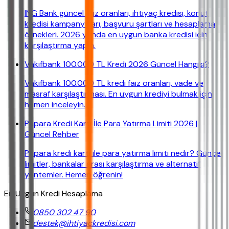
ING Bank güncel faiz oranları, ihtiyaç kredisi, konut
kredisi kampanyaları, başvuru şartları ve hesaplama
örnekleri. 2026 yılında en uygun banka kredisi için
karşılaştırma yapın.
Vakıfbank 100.000 TL Kredi 2026 Güncel Hangisi?
Vakıfbank 100.000 TL kredi faiz oranları, vade ve
masraf karşılaştırması. En uygun krediyi bulmak için
hemen inceleyin.
Papara Kredi Kartı İle Para Yatırma Limiti 2026 |
Güncel Rehber
Papara kredi kartı ile para yatırma limiti nedir? Güncel
limitler, bankalar arası karşılaştırma ve alternatif
yöntemler. Hemen öğrenin!
En Uygun Kredi Hesaplama
0850 302 47 90
destek@ihtiyackredisi.com