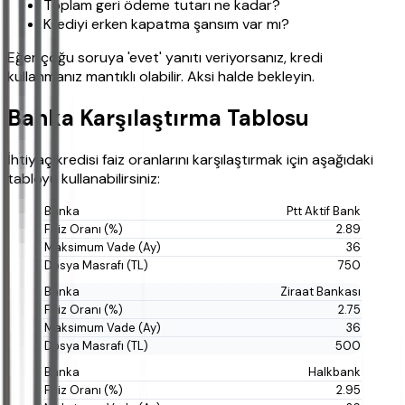
Toplam geri ödeme tutarı ne kadar?
Krediyi erken kapatma şansım var mı?
Eğer çoğu soruya 'evet' yanıtı veriyorsanız, kredi
kullanmanız mantıklı olabilir. Aksi halde bekleyin.
Banka Karşılaştırma Tablosu
İhtiyaç kredisi faiz oranlarını karşılaştırmak için aşağıdaki
tabloyu kullanabilirsiniz:
Ptt Aktif Bank
2.89
36
750
Ziraat Bankası
2.75
36
500
Halkbank
2.95