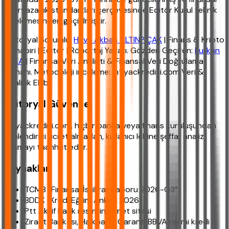
okuryazarlık standartları çerçevesinde Editör Kurul teknik
incelemesinden geçirilmiştir.
Editoryal Sorumlu:
Hava Akbaş ALTINPIÇAK
| Finans & Kripto
Muhabiri | Editör | Röportaj Yazarı. Gözden Geçiren:
Furkan
YAKA
| Finansal Veri Analisti & Finansal Veri Doğrulama
Uzmanı. Metodoloji inceleme: ihtiyackredisi.com Veri &
Analitik Ekibi.
Editoryal Güvence
ihtiyackredisi.com, hiçbir banka veya finans kuruluşundan
yönlendirici ücret almadan, kullanıcı lehine şeffaf analiz
sunmayı taahhüt eder.
Kaynaklar
TCMB “Finansal İstikrar Raporu 2026-Q3”
BDDK “Kredi Eğilim Anketi 2026”
Ptt Aktif Bank resmi internet sitesi
Ziraat Bankası, Halkbank, Garanti BBVA resmi kredi