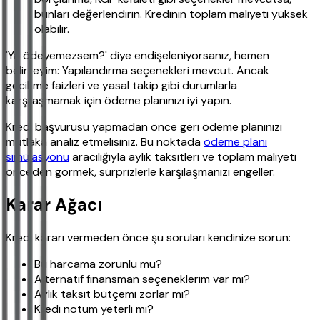
bunları değerlendirin. Kredinin toplam maliyeti yüksek
olabilir.
'Ya ödeyemezsem?' diye endişeleniyorsanız, hemen
belirteyim: Yapılandırma seçenekleri mevcut. Ancak
gecikme faizleri ve yasal takip gibi durumlarla
karşılaşmamak için ödeme planınızı iyi yapın.
Kredi başvurusu yapmadan önce geri ödeme planınızı
mutlaka analiz etmelisiniz. Bu noktada
ödeme planı
simülasyonu
aracılığıyla aylık taksitleri ve toplam maliyeti
önceden görmek, sürprizlerle karşılaşmanızı engeller.
Karar Ağacı
Kredi kararı vermeden önce şu soruları kendinize sorun:
Bu harcama zorunlu mu?
Alternatif finansman seçeneklerim var mı?
Aylık taksit bütçemi zorlar mı?
Kredi notum yeterli mi?