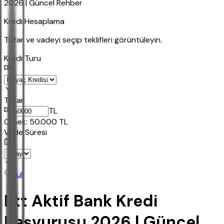
2026 | Güncel Rehber
Kredi Hesaplama
Tutar ve vadeyi seçip teklifleri görüntüleyin.
Kredi Turu
Tutar
TL
Ornek:
50.000
TL
Vade Süresi
Bul
Ptt Aktif Bank Kredi
Başvurusu 2026 | Güncel