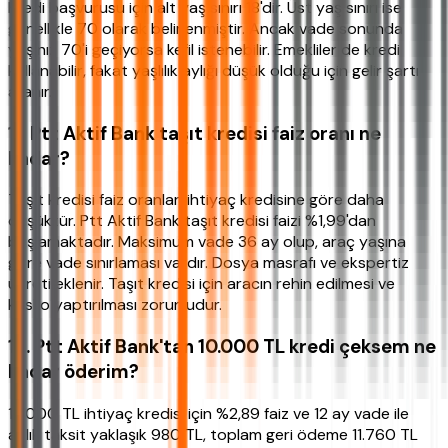
Kredi başvurusu için alt yaş sınırı 18'dir. Üst yaş sınırı ise
genellikle 70 olarak belirlenmiştir. Ancak vade sonunda
yaşınız 70'i geçiyorsa kefil istenebilir. Emekliler de kredi
kullanabilir, fakat yaşlılık aylığı düşük olduğu için gelir şartı
aranır.
11. Ptt Aktif Bank taşıt kredisi faiz oranı ne
kadar?
Taşıt kredisi faiz oranları ihtiyaç kredisine göre daha
düşüktür. Ptt Aktif Bank taşıt kredisi faizi %1,99'dan
başlamaktadır. Maksimum vade 36 ay olup, araç yaşına
göre vade sınırlaması vardır. Dosya masrafı ve ekspertiz
ücreti eklenir. Taşıt kredisi için aracın rehin edilmesi ve
kasko yaptırılması zorunludur.
12. Ptt Aktif Bank'tan 10.000 TL kredi çeksem ne
kadar öderim?
10.000 TL ihtiyaç kredisi için %2,89 faiz ve 12 ay vade ile
aylık taksit yaklaşık 980 TL, toplam geri ödeme 11.760 TL