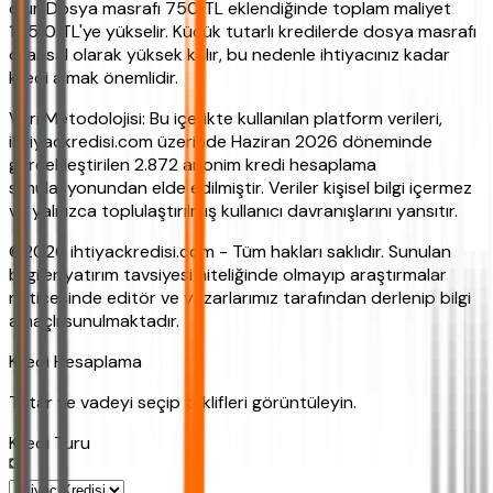
olur. Dosya masrafı 750 TL eklendiğinde toplam maliyet
12.510 TL'ye yükselir. Küçük tutarlı kredilerde dosya masrafı
oransal olarak yüksek kalır, bu nedenle ihtiyacınız kadar
kredi almak önemlidir.
Veri Metodolojisi: Bu içerikte kullanılan platform verileri,
ihtiyackredisi.com üzerinde Haziran 2026 döneminde
gerçekleştirilen 2.872 anonim kredi hesaplama
simülasyonundan elde edilmiştir. Veriler kişisel bilgi içermez
ve yalnızca toplulaştırılmış kullanıcı davranışlarını yansıtır.
©2026 ihtiyackredisi.com - Tüm hakları saklıdır. Sunulan
bilgiler yatırım tavsiyesi niteliğinde olmayıp araştırmalar
neticesinde editör ve yazarlarımız tarafından derlenip bilgi
amaçlı sunulmaktadır.
Kredi Hesaplama
Tutar ve vadeyi seçip teklifleri görüntüleyin.
Kredi Turu