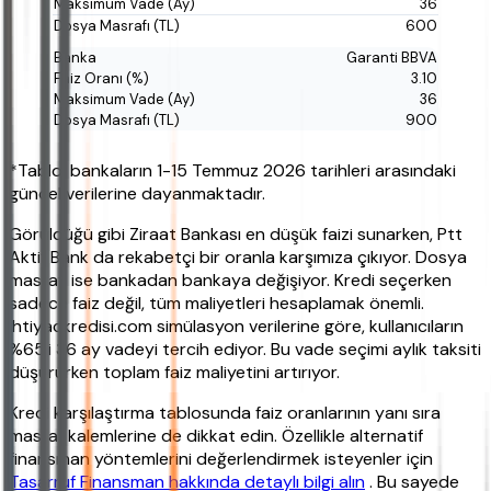
36
600
Garanti BBVA
3.10
36
900
*Tablo, bankaların 1-15 Temmuz 2026 tarihleri arasındaki
güncel verilerine dayanmaktadır.
Görüldüğü gibi Ziraat Bankası en düşük faizi sunarken, Ptt
Aktif Bank da rekabetçi bir oranla karşımıza çıkıyor. Dosya
masrafı ise bankadan bankaya değişiyor. Kredi seçerken
sadece faiz değil, tüm maliyetleri hesaplamak önemli.
ihtiyackredisi.com simülasyon verilerine göre, kullanıcıların
%65'i 36 ay vadeyi tercih ediyor. Bu vade seçimi aylık taksiti
düşürürken toplam faiz maliyetini artırıyor.
Kredi karşılaştırma tablosunda faiz oranlarının yanı sıra
masraf kalemlerine de dikkat edin. Özellikle alternatif
finansman yöntemlerini değerlendirmek isteyenler için
Tasarruf Finansman hakkında detaylı bilgi alın
. Bu sayede