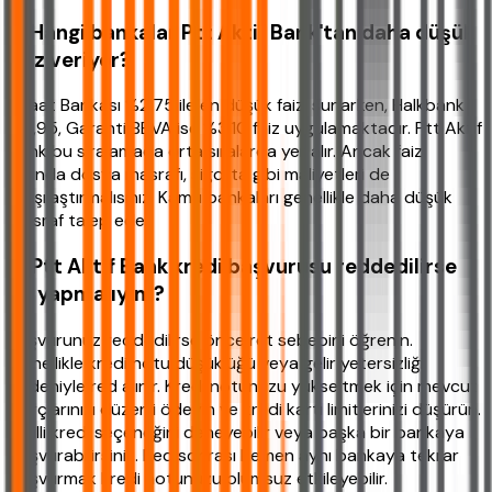
2. Hangi bankalar Ptt Aktif Bank'tan daha düşük
faiz veriyor?
Ziraat Bankası %2,75 ile en düşük faizi sunarken, Halkbank
%2,95, Garanti BBVA ise %3,10 faiz uygulamaktadır. Ptt Aktif
Bank bu sıralamada orta sıralarda yer alır. Ancak faiz
dışında dosya masrafı, sigorta gibi maliyetleri de
karşılaştırmalısınız. Kamu bankaları genellikle daha düşük
masraf talep eder.
3. Ptt Aktif Bank kredi başvurusu reddedilirse
ne yapmalıyım?
Başvurunuz reddedilirse önce ret sebebini öğrenin.
Genellikle kredi notu düşüklüğü veya gelir yetersizliği
nedeniyle red alınır. Kredi notunuzu yükseltmek için mevcut
borçlarınızı düzenli ödeyin ve kredi kartı limitlerinizi düşürün.
Kefilli kredi seçeneğini deneyebilir veya başka bir bankaya
başvurabilirsiniz. Red sonrası hemen aynı bankaya tekrar
başvurmak kredi notunuzu olumsuz etkileyebilir.