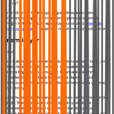
mi?
Her kredi ürünü herkes için uygun olmayabilir; kendi
durumunuza uygun alternatifleri keşfetmek önemlidir.
Örneğin farklı bir vade yapısı düşünüyorsanız
alternatif
senaryoya göz atın
. Bu şekilde riskleri minimize edebilirsiniz.
Önemli Uyarı
Dikkat!
Kredi kullanımı, ödenememesi durumunda yasal takip, icra
ve kara liste gibi ciddi sonuçlar doğurabilir. Bu içerik
yalnızca bilgilendirme amaçlıdır. Finansal kararlarınızı
vermeden önce mutlaka bir uzmana danışın. Kredi
notunuzu korumak için ödemelerinizi zamanında yapmayı
ihmal etmeyin.
Platformumuza iletilen anonim kullanıcı geri bildirimlerinden
birinde, 'Krediyi aldıktan sonra işimi kaybettim ve
ödeyemedim' gibi üzücü durumlarla karşılaşıyoruz. Bu
nedenle kredi almadan önce bir işsizlik sigortası veya acil