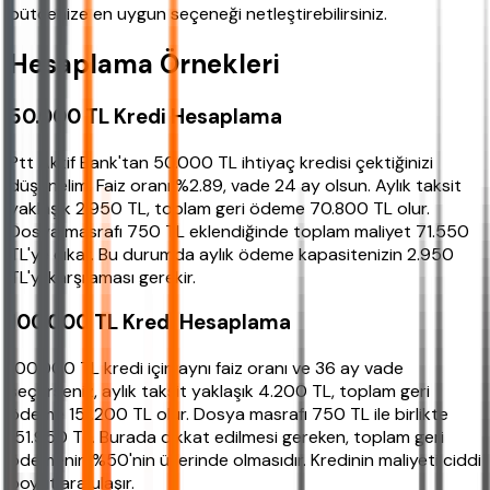
bütçenize en uygun seçeneği netleştirebilirsiniz.
Hesaplama Örnekleri
50.000 TL Kredi Hesaplama
Ptt Aktif Bank'tan 50.000 TL ihtiyaç kredisi çektiğinizi
düşünelim. Faiz oranı %2.89, vade 24 ay olsun. Aylık taksit
yaklaşık 2.950 TL, toplam geri ödeme 70.800 TL olur.
Dosya masrafı 750 TL eklendiğinde toplam maliyet 71.550
TL'ye çıkar. Bu durumda aylık ödeme kapasitenizin 2.950
TL'yi karşılaması gerekir.
100.000 TL Kredi Hesaplama
100.000 TL kredi için aynı faiz oranı ve 36 ay vade
seçerseniz, aylık taksit yaklaşık 4.200 TL, toplam geri
ödeme 151.200 TL olur. Dosya masrafı 750 TL ile birlikte
151.950 TL. Burada dikkat edilmesi gereken, toplam geri
ödemenin %50'nin üzerinde olmasıdır. Kredinin maliyeti ciddi
boyutlara ulaşır.