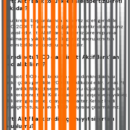
6. Ptt Aktif Bank konut kredisi ekspertiz ücreti
ne kadar?
Konut kredisi başvurularında ekspertiz ücreti genellikle
1.000-2.000 TL arasında değişir. Bu ücret kredi almasanız
da tahsil edilir. Ptt Aktif Bank, ekspertiz ücretini piyasa
ortalamasına yakın belirler. Ekspertiz raporu, konutun
değerini belirler ve kredi tutarını etkiler.
7. Kredi notu 1000 olan biri Ptt Aktif Bank'tan
kredi alabilir mi?
Kredi notu 1000 olan bir kişinin doğrudan kredi alması
zordur çünkü genellikle 1200 altı riskli kabul edilir. Ancak Ptt
Aktif Bank kefilli kredi seçeneği ile notu düşük olanlara da
kredi verebilmektedir. Kefil olarak kamu çalışanı veya yüksek
gelirli birini göstermek onay şansını artırır. Kefilsiz kredi
almak için notunuzu önce 1300 seviyesine çıkarmalısınız.
8. Ptt Aktif Bank kredisi için hayat sigortası
zorunlu mu?