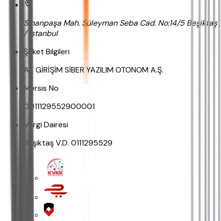
Sinanpaşa Mah. Süleyman Seba Cad. No:14/5 Beşiktaş
/ İstanbul
Şirket Bilgileri
AK GİRİŞİM SİBER YAZILIM OTONOM A.Ş.
Mersis No
0011129552900001
Vergi Dairesi
Beşiktaş V.D. 0111295529