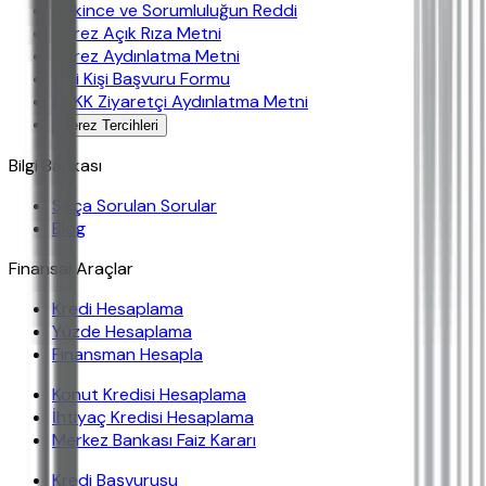
Çekince ve Sorumluluğun Reddi
Çerez Açık Rıza Metni
Çerez Aydınlatma Metni
İlgili Kişi Başvuru Formu
KVKK Ziyaretçi Aydınlatma Metni
Çerez Tercihleri
Bilgi Bankası
Sıkça Sorulan Sorular
Blog
Finansal Araçlar
Kredi Hesaplama
Yüzde Hesaplama
Finansman Hesapla
Konut Kredisi Hesaplama
İhtiyaç Kredisi Hesaplama
Merkez Bankası Faiz Kararı
Kredi Başvurusu