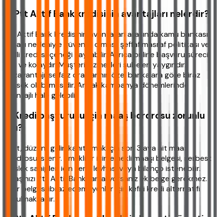
4. Ptt Aktif Bank kredisinin avantajları nelerdir?
Ptt Aktif Bank kredisinin avantajları arasında kamu bankası
olması nedeniyle güvenilir olması, şeffaf masraf politikası ve
kefilli kredi seçeneği sayılabilir. Ayrıca online başvuru süreci
hızlı ve kolaydır. Müşteri hizmetleri şubeleri yaygındır.
Dezavantajı ise faiz oranlarının özel bankalara göre biraz
yüksek olabilmesidir. Ancak kampanya dönemlerinde
avantajlı hale gelebilir.
5. Kredi başvurusu için maaş bordrosu zorunlu
mu?
Evet, düzenli geliri kanıtlamak için son 3 aya ait maaş
bordrosu istenir. Emekliler için emekli maaşı belgesi, serbest
meslek sahipleri için vergi levhası veya bilanço istenebilir.
Maaşınızı Ptt Aktif Bank'tan alıyorsanız ek belge gerekmez.
Gelir belgesi ibraz edemeyenler için kefilli kredi alternatifi
sunulmaktadır.