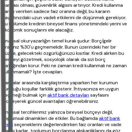
bankası olması, güvenilirlik algısını artırıyor. Kredi kullanma
kararı verirken sadece faiz oranına değil, bu kararın
hayatınızdaki uzun vadeli etkilerini de düşünmek gerekiyor.
Bu bölümde kredinin bireysel finans yönetimindeki yerini ve
ekonomik sonuçlarını ele alacağız.
Finansal okuryazarlığın temel kuralı şudur: Borç/gelir
oranınız %30'u geçmemelidir. Bunun üzerindeki her bir
yüzde, gelecekteki özgürlüğünüzü kısıtlar. Kredi alırken bu
dengeyi gözetmek, sosyolojik olarak da sizi borç
batağından korur. Peki ne zaman kredi kullanmalı ne zaman
kullanmamalı? İşte cevapları.
Bankalar arasında karşılaştırma yaparken her kurumun
sunduğu koşullar farklılık gösterir. İhtiyacınıza en uygun
seçeneği bulmak için
aktif bank detayları
sayfasını
inceleyerek güncel avantajları öğrenebilirsiniz.
Finansal tercihlerimiz yalnızca bireysel bütçeyi değil,
toplumsal dinamikleri de etkiler. Bu bağlamda
aktif bank
kredi
seçeneklerini değerlendirirken faiz oranları ve vade
yapısı kadar, toplumun borçlanma alışkanlıklarını da göz