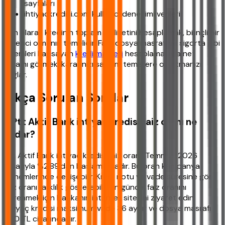
sayfaları
ihtiyackredisi.com kullanıcı deneyimi verileri
Son olarak kredinin toplam maliyetini hesaplamak, bilinçli bir
tüketici olmanın temelidir. Faiz, dosya masrafı ve sigorta gibi
kalemleri kapsayan
kredi maliyeti
hesaplamasıyla net
rakamı görmek, kararınızı sağlam temellere oturtmanızı
sağlar.
Sıkça Sorulan Sorular
1. Ptt Aktif Bank ihtiyaç kredisi faiz oranı ne
kadar?
Ptt Aktif Bank ihtiyaç kredisi faiz oranı, Temmuz 2026
itibarıyla %2,89'dan başlamaktadır. Bu oran kampanya
dönemlerinde değişebilir. Kredi notu ve vade süresine göre
faiz oranı farklılık gösterebilir. En güncel faiz oranını
öğrenmek için bankanın internet sitesini ziyaret edin.
İhtiyaç kredisi maksimum vade 36 aydır ve dosya masrafı
750 TL civarındadır.