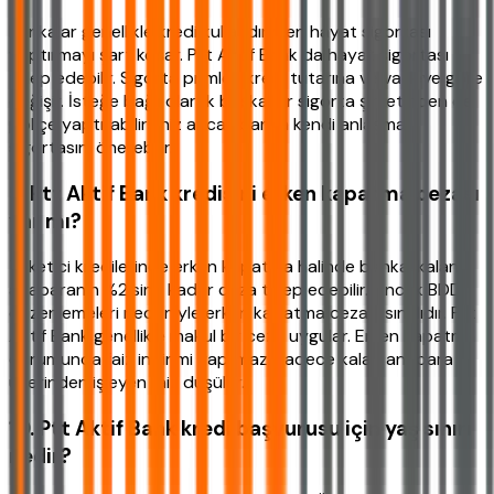
Bankalar genellikle kredi kullandırırken hayat sigortası
yaptırmayı şart koşar. Ptt Aktif Bank da hayat sigortası
talep edebilir. Sigorta primleri kredi tutarına ve vadeye göre
değişir. İsteğe bağlı olarak başka bir sigorta şirketinden de
poliçe yaptırabilirsiniz ancak banka kendi anlaşmalı
sigortasını önerebilir.
9. Ptt Aktif Bank kredisini erken kapatma cezası
var mı?
Tüketici kredilerinde erken kapatma halinde banka, kalan
anaparanın %2'sine kadar ceza talep edebilir. Ancak BDDK
düzenlemeleri nedeniyle erken kapatma cezası sınırlıdır. Ptt
Aktif Bank genellikle makul bir ceza uygular. Erken kapatma
durumunda faiz indirimi yapılmaz, sadece kalan anapara
üzerinden işleyen faiz düşülür.
10. Ptt Aktif Bank kredi başvurusu için yaş sınırı
nedir?