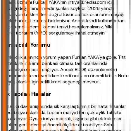
Finans uzmanı Furkan YAKA'nın ihtiyackredisi.com için
yaptığı değerlendirmede şunları söyledi: '2026 yılında
enflasyon beklentileri doğrultusunda faiz oranlarının aşağı
yönlü hareket etmesi bekleniyor. Ancak kredi kullanmadan
önce kendi ödeme kapasitenizi hesaplamalısınız. Yıllık
maliyet oranını (YMO) sorgulamayı ihmal etmeyin.'
Bankacılık Yorumu
Bankacılık alanında yorum yapan Furkan YAKA'ya göre, 'Ptt
Aktif Bank'ın kamu bankası olması, faiz oranlarında
rekabetçi olmasını sağlıyor. Ancak BDDK düzenlemeleri
kapsamında kredi verilirken kredi notu en önemli kriter. Notu
düşük olanlar için kefilli kredi seçeneği mevcut.'
Sık Yapılan Hatalar
Kullanıcı davranışlarında sık karşılaştığımız bir hata: İnsanlar
kredi başvurularında toplam maliyetten çok aylık taksite
odaklanıyor. Oysa dosya masrafı, sigorta gibi ek kalemler
toplam geri ödemeyi önemli ölçüde artırabiliyor. Saha
gözlemlerimize göre birçok kullanıcı kredi başvurularında