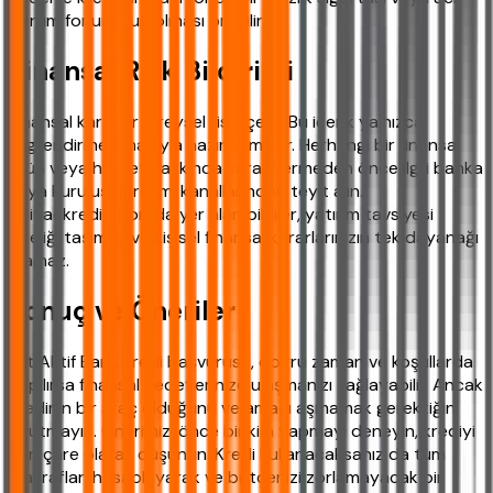
durum fonunuzun olması önerilir.
Finansal Risk Bildirimi
Finansal kararlar bireysel risk içerir. Bu içerik yalnızca
bilgilendirme amacıyla hazırlanmıştır. Herhangi bir finansal
ürün veya hizmet hakkında karar vermeden önce ilgili banka
veya kuruluşun resmi kanallarından teyit alın.
ihtiyackredisi.com'da yer alan bilgiler, yatırım tavsiyesi
niteliği taşımaz ve kişisel finansal kararlarınızın tek dayanağı
olamaz.
Sonuç ve Öneriler
Ptt Aktif Bank kredi başvurusu, doğru zaman ve koşullarda
yapılırsa finansal hedeflerinize ulaşmanızı sağlayabilir. Ancak
kredinin bir araç olduğunu ve amacı aşmamak gerektiğini
unutmayın. Önerimiz; önce birikim yapmayı deneyin, krediyi
son çare olarak düşünün. Kredi kullanacaksanız da tüm
masrafları hesaplayarak ve bütçenizi zorlamayacak bir