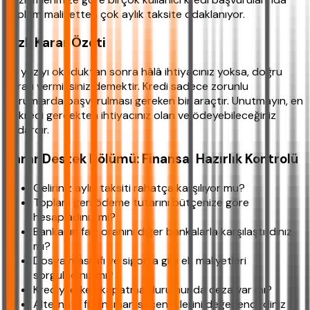
toplam maliyetten çok aylık taksite odaklanıyor.
Hızlı Karar Özeti
Bu yazıyı okuduktan sonra hâlâ ihtiyacınız yoksa, doğru
kararı vermişsiniz demektir. Kredi sadece zorunlu
durumlarda başvurulması gereken bir araçtır. Unutmayın, en
iyi kredi gerçekten ihtiyacınız olan ve ödeyebileceğiniz
kadardır.
Karar Destek Bölümü: Finansal Hazırlık Kontrolü
Geliriniz aylık taksiti rahatça karşılıyor mu?
Toplam geri ödeme tutarını bütçenize göre
hesapladınız mı?
Bankanın faiz oranını diğer bankalarla karşılaştırdınız
mı?
Dosya masrafı ve sigorta gibi ek maliyetleri
sorguladınız mı?
Krediyi erken kapatma durumunda ceza var mı?
Alternatif finansman seçeneklerini değerlendirdiniz