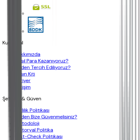
Kurumsal
Hakkımızda
Nasıl Para Kazanıyoruz?
Neden Tercih Ediliyoruz?
Basın Kiti
Kariyer
İletişim
Şeffaflık & Güven
Gizlilik Politikası
Neden Bize Güvenmelisiniz?
Metodoloji
Editoryal Politika
Fast-Check Politikası