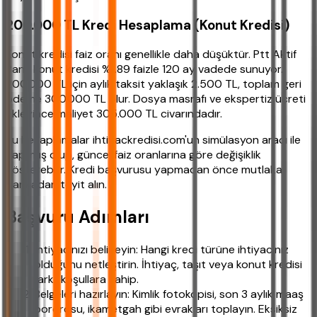
200.000 TL Kredi Hesaplama (Konut Kredisi)
Konut kredisi faiz oranı genellikle daha düşüktür. Ptt Aktif
Bank konut kredisi %1.89 faizle 120 ay vadede sunuyor.
200.000 TL için aylık taksit yaklaşık 2.500 TL, toplam geri
ödeme 300.000 TL olur. Dosya masrafı ve ekspertiz ücreti
ekleyince maliyet 305.000 TL civarındadır.
Bu hesaplamalar ihtiyackredisi.com'un simülasyon aracı ile
yapılmış olup, güncel faiz oranlarına göre değişiklik
gösterebilir. Kredi başvurusu yapmadan önce mutlaka
bankadan teyit alın.
Başvuru Adımları
İhtiyacınızı belirleyin: Hangi kredi türüne ihtiyacınız
olduğunu netleştirin. İhtiyaç, taşıt veya konut kredisi
farklı koşullara sahip.
Belgeleri hazırlayın: Kimlik fotokopisi, son 3 aylık maaş
bordrosu, ikametgah gibi evrakları toplayın. Eksiksiz