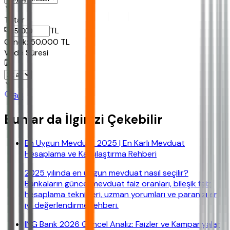
Tutar
TL
Ornek:
50.000
TL
Vade Süresi
Bul
Bunlar da İlginizi Çekebilir
En Uygun Mevduat 2025 | En Karlı Mevduat
Hesaplama ve Karşılaştırma Rehberi
2025 yılında en uygun mevduat nasıl seçilir?
Bankaların güncel mevduat faiz oranları, bileşik faiz
hesaplama teknikleri, uzman yorumları ve paranızı en
iyi değerlendirme rehberi.
ING Bank 2026 Güncel Analiz: Faizler ve Kampanyalar