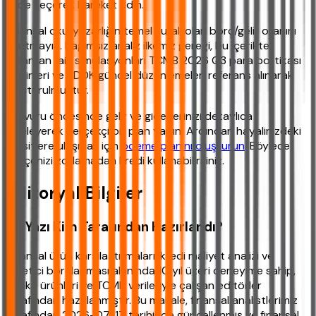
vade seçerek hareket edin.
Finansal okuryazarlığın temel kuralı olan borç/gelir oranını
unutmayın. Bağımsız analiz ilkemiz gereği, bu içerikte
kullanılan faiz simülasyonları TCMB 2026 Q3 para politikası
metinleri ve BDDK güncel düzenlemeleri referans alınarak
oluşturulmuştur.
Başvuru öncesinde gelir ve giderlerinizi detaylıca
listeleyerek gerçekçi bir plan yapın. Ardından hayalinizdeki
taksitlere ulaşmak için
ödeme planını oluşturun
. Böylece
bütçenizi zorlamadan kredi kullanabilirsiniz.
Editoryal Bilgiler
Bu Yazı Kim Tarafından Hazırlandı?
Finansal ürün karşılaştırmaları, kredi maliyet analizi ve
tüketici borçlanması alanında 10 yıl üzeri deneyime sahip,
banka ürünleri ve TCMB verileriyle çalışan editörler
tarafından hazırlanmıştır. Bu makale, finansal analistlerimiz
tarafından 2026-07-17 tarihinde güncellenmiş ve finansal