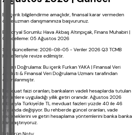
Bu içerik bilgilendirme amaçlıdır, finansal karar vermeden
önce uzman danışmanınıza başvurunuz.
Editoryal Sorumlu: Hava Akbaş Altınpıçak, Finans Muhabiri |
Güncelleme: 05 Ağustos 2026
Son Güncelleme: 2026-08-05 - Veriler 2026 Q3 TCMB
hedefleriyle revize edilmiştir.
✔ Veri Doğrulama: Bu içerik Furkan YAKA | Finansal Veri
Analisti & Finansal Veri Doğrulama Uzmanı tarafından
doğrulanmıştır.
Mevduat faizi oranları, bankaların vadeli hesaplarda tutulan
birikimlere uyguladığı yıllık getiri oranıdır. Ağustos 2026
itibarıyla Türkiye'de TL mevduat faizleri yüzde 40 ile 46
arasında değişiyor. Bu rehberde güncel oranları, vade
seçeneklerini ve getiri hesaplama yöntemlerini banka banka
karşılaştırıyoruz.
Editörün Notu: