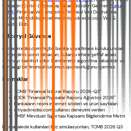
Muhabiri | Editör | Röportaj Yazarı Gözden Geçiren:
Furkan
YAKA
| Finansal Veri Analisti & Finansal Veri Doğrulama
Uzmanı Metodoloji inceleme: ihtiyackredisi.com Veri &
Analitik Ekibi
Editoryal Güvence
ihtiyackredisi.com, hiçbir banka veya finans kuruluşundan
yönlendirici ücret almadan, kullanıcı lehine şeffaf analiz
sunmayı taahhüt eder. İçeriklerimiz algoritma tabanlıdır ve
herhangi bir finansal kurumun sponsorluğunu içermez.
Kaynaklar
TCMB "Finansal İstikrar Raporu 2026-Q3"
BDDK "Finansal Piyasalar Raporu Ağustos 2026"
Bankaların resmi internet siteleri ve ürün sayfaları
ihtiyackredisi.com kullanıcı deneyimi verileri
TMSF Mevduat Sigortası Kapsamı Bilgilendirme Metni
Bu makalede kullanılan faiz simülasyonları, TCMB 2026 Q3