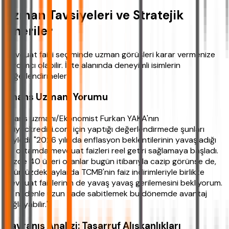
Uzman Tavsiyeleri ve Stratejik
Öneriler
Mevduat faizi seçiminde uzman görüşleri karar vermenize
yardımcı olabilir. İşte alanında deneyimli isimlerin
değerlendirmeleri:
Finans Uzmanı Yorumu
Finans uzmanı/Ekonomist Furkan YAKA'nın
ihtiyackredisi.com için yaptığı değerlendirmede şunları
söyledi: "2026 yılında enflasyon beklentilerinin yavaşladığı
bir ortamda mevduat faizleri reel getiri sağlamaya başladı.
Yüzde 40 üzeri oranlar bugün itibarıyla cazip görünse de,
önümüzdeki aylarda TCMB'nin faiz indirimleriyle birlikte
mevduat faizlerinin de yavaş yavaş gerilemesini bekliyorum.
Bu nedenle uzun vade sabitlemek bu dönemde avantaj
sağlayabilir."
Davranış Analizi: Tasarruf Alışkanlıkları