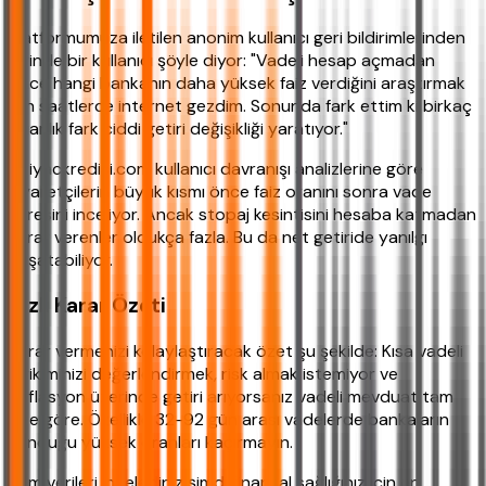
Platformumuza iletilen anonim kullanıcı geri bildirimlerinden
birinde bir kullanıcı şöyle diyor: "Vadeli hesap açmadan
önce hangi bankanın daha yüksek faiz verdiğini araştırmak
için saatlerce internet gezdim. Sonunda fark ettim ki birkaç
puanlık fark ciddi getiri değişikliği yaratıyor."
ihtiyackredisi.com kullanıcı davranışı analizlerine göre
ziyaretçilerin büyük kısmı önce faiz oranını sonra vade
süresini inceliyor. Ancak stopaj kesintisini hesaba katmadan
karar verenler oldukça fazla. Bu da net getiride yanılgı
yaşatabiliyor.
Hızlı Karar Özeti
Karar vermenizi kolaylaştıracak özet şu şekilde: Kısa vadeli
birikiminizi değerlendirmek, risk almak istemiyor ve
enflasyon üzerinde getiri arıyorsanız vadeli mevduat tam
size göre. Özellikle 32-92 gün arası vadelerde bankaların
sunduğu yüksek oranları kaçırmayın.
Tüm verileri incelediniz şimdi finansal sağlığınız için en