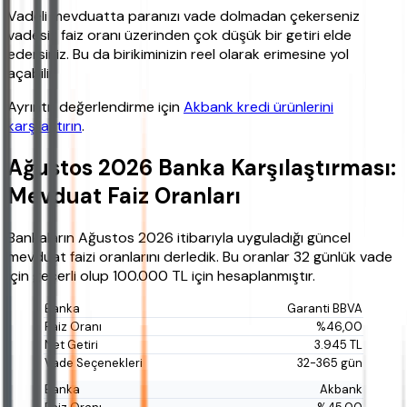
Vadeli mevduatta paranızı vade dolmadan çekerseniz
vadesiz faiz oranı üzerinden çok düşük bir getiri elde
edersiniz. Bu da birikiminizin reel olarak erimesine yol
açabilir.
Ayrıntılı değerlendirme için
Akbank kredi ürünlerini
karşılaştırın
.
Ağustos 2026 Banka Karşılaştırması:
Mevduat Faiz Oranları
Bankaların Ağustos 2026 itibarıyla uyguladığı güncel
mevduat faizi oranlarını derledik. Bu oranlar 32 günlük vade
için geçerli olup 100.000 TL için hesaplanmıştır.
Garanti BBVA
%46,00
3.945 TL
32-365 gün
Akbank