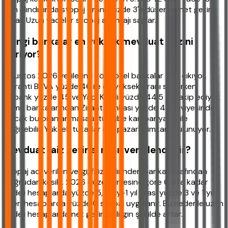
gün alındığında stopaj oranı yüzde 3'e düşer ve net getiri
artar. Uzun vadeler stopaj avantajı sağlar.
Hangi bankalar en yüksek mevduat faizini
veriyor?
Ağustos 2026 verilerine göre özel bankalar öne çıkıyor.
Garanti BBVA yüzde 46 ile en yüksek oranı sunarken
Akbank yüzde 45 ve Yapı Kredi yüzde 44,5 ile takip ediyor.
Kamu bankalarından Ziraat Bankası yüzde 42 seviyesinde.
Ancak bu oranlar masaüstü şube kampanyaları ile
değişebilir. Yüksek tutarlar için pazarlık imkanı bulunuyor.
Mevduat faiz getirisi nasıl vergilendirilir?
Stopaj adı verilen vergi, faiz gelirinden banka tarafından
doğrudan kesilir. 2026 düzenlemesine göre 6 aya kadar
vadeli hesaplarda yüzde 5, 6 ay-1 yıl arası yüzde 3 ve 1 yıl
üzeri hesaplarda yüzde 0 stopaj uygulanır. Bu nedenle uzun
vadeli hesaplarda net getiri belirgin şekilde artar.