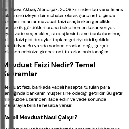
Ben Hava Akbaş Altınpıçak, 2008 krizinden bu yana finans
sektörünü izleyen bir muhabir olarak şunu net biçimde
gördüm: insanlar mevduat faizi araştırırken genellikle
sadece ilk gördükleri orana bakıp hemen karar veriyor.
Oysa vade seçenekleri, stopaj kesintisi ve bankaların hoş
geldin faizi gibi detaylar toplam getiriyi ciddi şekilde
değiştiriyor. Bu yazıda sadece oranları değil, gerçek
anlamda cebinize girecek net tutarları anlatacağım.
Mevduat Faizi Nedir? Temel
Kavramlar
Mevduat faizi, bankada vadeli hesapta tutulan para
karşılığında bankanın müşterisine ödediği getiridir. Bu getiri
yıllık yüzde üzerinden ifade edilir ve vade sonunda
anaparayla birlikte hesaba yansır.
Vadeli Mevduat Nasıl Çalışır?