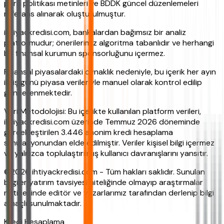
para politikası metinleri ve BDDK güncel düzenlemeleri
referans alınarak oluşturulmuştur.
ihtiyackredisi.com, bankalardan bağımsız bir analiz
platformudur; önerilerimiz algoritma tabanlıdır ve herhangi
bir finansal kurumun sponsorluğunu içermez.
Finansal piyasalardaki oynaklık nedeniyle, bu içerik her ayın
ilk iş günü piyasa verileriyle manuel olarak kontrol edilip
güncellenmektedir.
Veri Metodolojisi: Bu içerikte kullanılan platform verileri,
ihtiyackredisi.com üzerinde Temmuz 2026 döneminde
gerçekleştirilen 3.446 anonim kredi hesaplama
simülasyonundan elde edilmiştir. Veriler kişisel bilgi içermez
ve yalnızca toplulaştırılmış kullanıcı davranışlarını yansıtır.
©2026 ihtiyackredisi.com - Tüm hakları saklıdır. Sunulan
bilgiler yatırım tavsiyesi niteliğinde olmayıp araştırmalar
neticesinde editör ve yazarlarımız tarafından derlenip bilgi
amaçlı sunulmaktadır.
Kredi Hesaplama