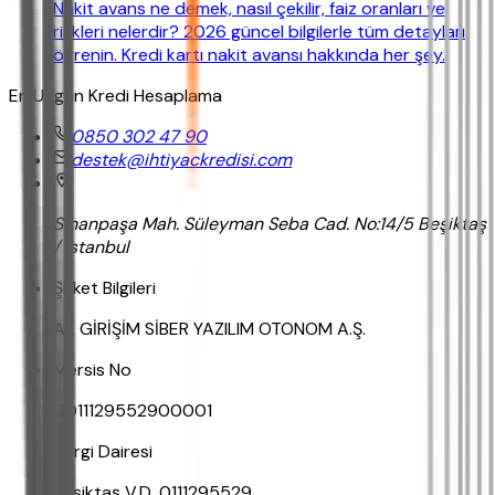
Nakit avans ne demek, nasıl çekilir, faiz oranları ve
riskleri nelerdir? 2026 güncel bilgilerle tüm detayları
öğrenin. Kredi kartı nakit avansı hakkında her şey.
En Uygun Kredi Hesaplama
0850 302 47 90
destek@ihtiyackredisi.com
Sinanpaşa Mah. Süleyman Seba Cad. No:14/5 Beşiktaş
/ İstanbul
Şirket Bilgileri
AK GİRİŞİM SİBER YAZILIM OTONOM A.Ş.
Mersis No
0011129552900001
Vergi Dairesi
Beşiktaş V.D. 0111295529