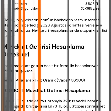
3.506 TL
32-365 gün
*Tablo, ihtiyackredisi.com'un bankaların resmi internet
sitelerinden derlediği 2026 Ağustos ilk haftası verileriyle
oluşturulmuştur. Net getiri hesaplamasında stopaj kesintisi
dahildir.
Mevduat Getirisi Hesaplama
Örnekleri
Vadeli mevduat getirisi basit bir formülle hesaplanıyor.
Formül şu şekilde:
Getiri = Anapara x Faiz Oranı x (Vade / 36500)
50.000 TL Mevduat Getirisi Hesaplama
50.000 TL yüzde 45 faiz oranıyla 32 gün vadeli hesaba
yatırıldığında brüt getirisi 1.973 TL olur. Stopaj sonrası net