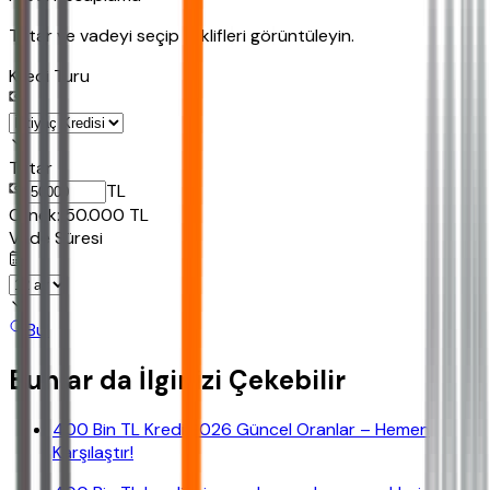
Tutar ve vadeyi seçip teklifleri görüntüleyin.
Kredi Turu
Tutar
TL
Ornek:
50.000
TL
Vade Süresi
Bul
Bunlar da İlginizi Çekebilir
400 Bin TL Kredi 2026 Güncel Oranlar – Hemen
Karşılaştır!