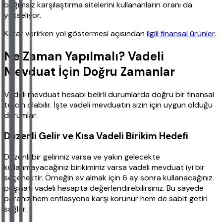
bağımsız karşılaştırma sitelerini kullananların oranı da
yükseliyor.
Karar verirken yol göstermesi açısından
ilgili finansal ürünler
.
Ne Zaman Yapılmalı? Vadeli
Mevduat İçin Doğru Zamanlar
Vadeli mevduat hesabı belirli durumlarda doğru bir finansal
tercih olabilir. İşte vadeli mevduatın sizin için uygun olduğu
durumlar:
Düzenli Gelir ve Kısa Vadeli Birikim Hedefi
Düzenli bir geliriniz varsa ve yakın gelecekte
kullanmayacağınız birikiminiz varsa vadeli mevduat iyi bir
seçenektir. Örneğin ev almak için 6 ay sonra kullanacağınız
peşinatı vadeli hesapta değerlendirebilirsiniz. Bu sayede
paranız hem enflasyona karşı korunur hem de sabit getiri
sağlar.