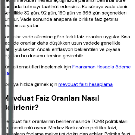
Vadeli mevduat hesabı açtığınızda paranızı belirli bir süre
bankada tutmayı taahhüt edersiniz. Bu süreye vade denir.
Genellikle 32 gün, 92 gün, 180 gün ve 365 gün seçenekleri
sunulur. Vade sonunda anapara ile birlikte faiz getirisi
hesabınıza yatar.
Bankalar vade süresine göre farklı faiz oranları uygular. Kısa
vadede oranlar daha düşükken uzun vadede genellikle
daha yüksektir. Ancak enflasyon beklentileri ve piyasa
koşulları bu durumu tersine çevirebilir.
Tüm alternatifleri incelemek için
Finansman Hesapla ödeme
planı
.
Konuya hızlıca girmek için
mevduat faizi hesaplama
.
Mevduat Faiz Oranları Nasıl
Belirlenir?
Mevduat faiz oranlarının belirlenmesinde TCMB politikaları
en önemli rolü oynar. Merkez Bankası'nın politika faizi,
bankaların fonlama maliyetini doğrudan etkiler. Politika faizi