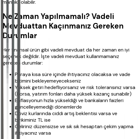
mantıklı olabilir.
Ne Zaman Yapılmamalı? Vadeli
Mevduattan Kaçınmanız Gereken
Durumlar
Her finansal ürün gibi vadeli mevduat da her zaman en iyi
seçenek değildir. İşte vadeli mevduat kullanmamanız
gereken durumlar:
Paraya kısa süre içinde ihtiyacınız olacaksa ve vade
bitimini bekleyemeyecekseniz
Yüksek getiri hedefliyorsanız ve risk toleransınız varsa
(Borsa, yatırım fonları daha yüksek kazanç sunabilir)
Enflasyonun hızla yükseldiği ve bankaların faizleri
güncelleyemediği dönemlerde
Döviz kurlarında ciddi artış beklentisi varsa ve
birikiminiz TL ise
Geliriniz düzensizse ve sık sık hesaptan çekim yapma
ihtiyacınız varsa