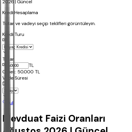
2026 | Güncel
Kredi Hesaplama
Tutar ve vadeyi seçip teklifleri görüntüleyin.
Kredi Turu
Tutar
TL
Ornek:
50.000
TL
Vade Süresi
Bul
Mevduat Faizi Oranları
Ağustos 2026 | Güncel