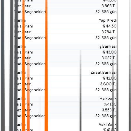
%45,00
3.863 TL
32-365 gün
Yapı Kredi
%44,50
3.784 TL
32-365 gün
İş Bankası
%43,00
3.687 TL
32-365 gün
Ziraat Bankası
%42,00
3.600 TL
32-365 gün
Halkbank
%41,50
3.553 TL
32-365 gün
VakıfBank
%41,00