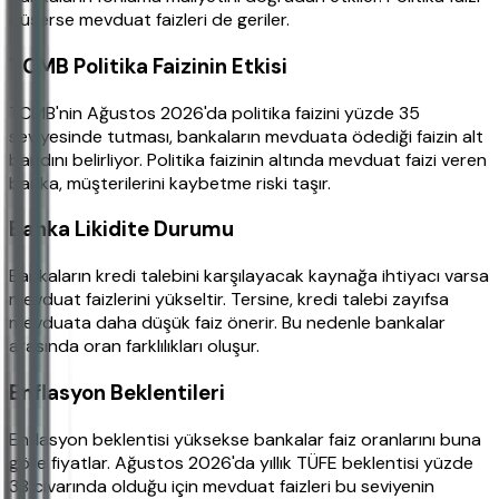
düşerse mevduat faizleri de geriler.
TCMB Politika Faizinin Etkisi
TCMB'nin Ağustos 2026'da politika faizini yüzde 35
seviyesinde tutması, bankaların mevduata ödediği faizin alt
bandını belirliyor. Politika faizinin altında mevduat faizi veren
banka, müşterilerini kaybetme riski taşır.
Banka Likidite Durumu
Bankaların kredi talebini karşılayacak kaynağa ihtiyacı varsa
mevduat faizlerini yükseltir. Tersine, kredi talebi zayıfsa
mevduata daha düşük faiz önerir. Bu nedenle bankalar
arasında oran farklılıkları oluşur.
Enflasyon Beklentileri
Enflasyon beklentisi yüksekse bankalar faiz oranlarını buna
göre fiyatlar. Ağustos 2026'da yıllık TÜFE beklentisi yüzde
38 civarında olduğu için mevduat faizleri bu seviyenin