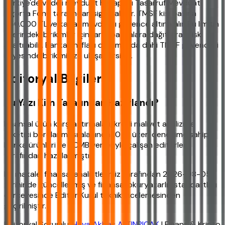
Türkiye'de vadeli mevduat hesapları Tasarruf Mevduatı
Sigorta Fonu tarafından sigortalanır. TMSF kişi başına
650.000 TL'ye kadar mevduatı güvence altına alır. Bu limitin
üzerindeki birikimler için farklı bankalara dağıtılarak risk
azaltılabilir. Bankanın iflası durumunda dahi TMSF güvencesi
sayesinde birikiminize ulaşabilirsiniz.
Editoryal Bilgiler
Bu Yazı Kim Tarafından Hazırlandı?
Finansal ürün karşılaştırmaları, kredi maliyet analizi ve
tüketici borçlanması alanında 10 yıl üzeri deneyime sahip,
banka ürünleri ve TCMB verileriyle çalışan editörler
tarafından hazırlanmıştır.
Bu makale, finansal analistlerimiz tarafından 2026-08-05
tarihinde güncellenmiş ve finansal okuryazarlık standartları
çerçevesinde Editör Kurul teknik incelemesinden
geçirilmiştir.
Editoryal Sorumlu:
Hava Akbaş ALTINPIÇAK
| Finans & Kripto