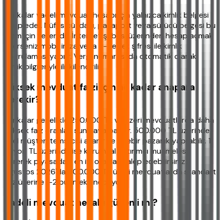
Bankalar vadeli mevduat hesabı için yalnızca kimlik belgesi
talep eder. Nüfus cüzdanı, pasaport veya sürücü belgesi bu
işlem için yeterlidir. İnternet şubesi üzerinden hesap açmak
isterseniz mobil imza veya e-devlet şifresi ile kimlik
doğrulaması yapılır. Vergi numarası da otomatik olarak
kimlik bilgileriyle ilişkilendirilir.
Yüksek mevduat faizi için ne kadar anapara
gerekir?
Bankalar genellikle 250.000 TL ve üzeri mevduatlarda daha
yüksek faiz oranları sunmaya başlar. 500.000 TL üzerinde
özel müşteri temsilcisi atanır ve birebir pazarlık yapılabilir. 1
milyon TL üzerinde ise kurumsal yatırımcı muamelesi
görerek piyasadaki en iyi oranları talep edebilirsiniz.
Ağustos 2026'da 500.000 TL üzeri mevduatlarda standart
faiz üzerine 1-2 puan eklenebiliyor.
Vadeli mevduat hesabı güvenli mi?