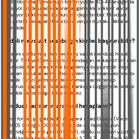
2026 itibarıyla TL mevduat faizleri yüzde 40-46 aralığında
değişiyor. Vade uzadıkça oranlar genellikle yükselir ancak
enflasyon beklentileri bu durumu değiştirebilir. Mevduat
faizi getirisi hesaplanırken stopaj vergisi mutlaka dikkate
alınmalıdır.
Vadeli mevduat hesabı için kimler başvurabilir?
18 yaşını doldurmuş olan her birey vadeli mevduat hesabı
açabilir. Türkiye Cumhuriyeti vatandaşları ve ikamet izni olan
yabancılar bankalara kimlik belgeleriyle başvurabilir. Reşit
olmayan çocuklar adına ebeveynleri tarafından vasi hesabı
açılabilir. Ticari işletmeler de kurumsal vadeli hesap
başvurusu yapabilir. Bankadan bankaya değişmekle birlikte
genellikle ek bir belge talep edilmez.
Mevduat faizi oranları nasıl hesaplanır?
Temel formül şu şekildedir: Anapara x Faiz Oranı x (Vade /
36500). Örneğin 100.000 TL yüzde 45 faizle 32 gün
bağlandığında brüt getiri 3.945 TL dir. Bu tutardan yüzde 5
stopaj kesildikten sonra net getiri 3.748 TL olur. Vade 180