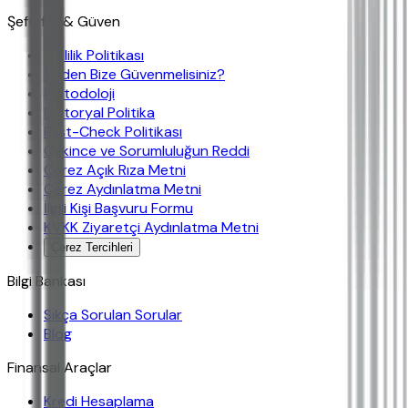
Şeffaflık & Güven
Gizlilik Politikası
Neden Bize Güvenmelisiniz?
Metodoloji
Editoryal Politika
Fast-Check Politikası
Çekince ve Sorumluluğun Reddi
Çerez Açık Rıza Metni
Çerez Aydınlatma Metni
İlgili Kişi Başvuru Formu
KVKK Ziyaretçi Aydınlatma Metni
Çerez Tercihleri
Bilgi Bankası
Sıkça Sorulan Sorular
Blog
Finansal Araçlar
Kredi Hesaplama