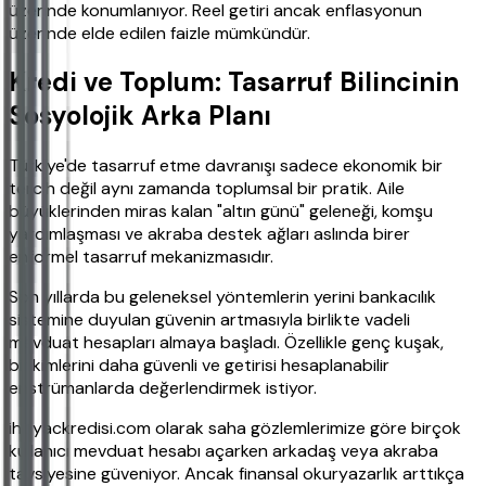
üzerinde konumlanıyor. Reel getiri ancak enflasyonun
üzerinde elde edilen faizle mümkündür.
Kredi ve Toplum: Tasarruf Bilincinin
Sosyolojik Arka Planı
Türkiye'de tasarruf etme davranışı sadece ekonomik bir
tercih değil aynı zamanda toplumsal bir pratik. Aile
büyüklerinden miras kalan "altın günü" geleneği, komşu
yardımlaşması ve akraba destek ağları aslında birer
enformel tasarruf mekanizmasıdır.
Son yıllarda bu geleneksel yöntemlerin yerini bankacılık
sistemine duyulan güvenin artmasıyla birlikte vadeli
mevduat hesapları almaya başladı. Özellikle genç kuşak,
birikimlerini daha güvenli ve getirisi hesaplanabilir
enstrümanlarda değerlendirmek istiyor.
ihtiyackredisi.com olarak saha gözlemlerimize göre birçok
kullanıcı mevduat hesabı açarken arkadaş veya akraba
tavsiyesine güveniyor. Ancak finansal okuryazarlık arttıkça