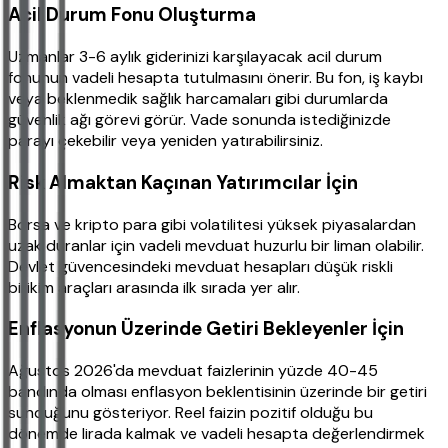
Acil Durum Fonu Oluşturma
Uzmanlar 3-6 aylık giderinizi karşılayacak acil durum
fonunun vadeli hesapta tutulmasını önerir. Bu fon, iş kaybı
veya beklenmedik sağlık harcamaları gibi durumlarda
güvenlik ağı görevi görür. Vade sonunda istediğinizde
parayı çekebilir veya yeniden yatırabilirsiniz.
Risk Almaktan Kaçınan Yatırımcılar İçin
Borsa ve kripto para gibi volatilitesi yüksek piyasalardan
uzak duranlar için vadeli mevduat huzurlu bir liman olabilir.
Devlet güvencesindeki mevduat hesapları düşük riskli
birikim araçları arasında ilk sırada yer alır.
Enflasyonun Üzerinde Getiri Bekleyenler İçin
Ağustos 2026'da mevduat faizlerinin yüzde 40-45
bandında olması enflasyon beklentisinin üzerinde bir getiri
sunduğunu gösteriyor. Reel faizin pozitif olduğu bu
dönemde lirada kalmak ve vadeli hesapta değerlendirmek