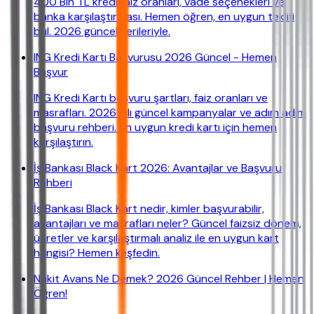
400 Bin TL kredi faiz oranları, vade seçenekleri ve
banka karşılaştırması. Hemen öğren, en uygun teklifi
bul. 2026 güncel verileriyle.
ING Kredi Kartı Başvurusu 2026 Güncel - Hemen
Başvur
ING Kredi Kartı başvuru şartları, faiz oranları ve
masrafları. 2026 yılı güncel kampanyalar ve adım adım
başvuru rehberi. En uygun kredi kartı için hemen
karşılaştırın.
İş Bankası Black Kart 2026: Avantajlar ve Başvuru
Rehberi
İş Bankası Black Kart nedir, kimler başvurabilir,
avantajları ve masrafları neler? Güncel faizsiz dönem,
ücretler ve karşılaştırmalı analiz ile en uygun kart
hangisi? Hemen keşfedin.
Nakit Avans Ne Demek? 2026 Güncel Rehber | Hemen
Öğren!