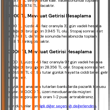
getiri 1.874 TL seviyesinde kalır. Vade sonunda toplam
ödemeniz 51.874 TL olacaktır.
100.000 TL Mevduat Getirisi Hesaplama
100.000 TL yüzde 45 faiz oranıyla 32 gün vadeli hesaba
yatırıldığında brüt getiri 3.945 TL olur. Stopaj sonrası net
getiri 3.748 TL dir. Vade sonunda hesabınızda toplam
103.748 TL birikiş olacaktır.
250.000 TL Mevduat Getirisi Hesaplama
250.000 TL yüzde 45 faiz oranıyla 92 gün vadeli hesaba
yatırıldığında brüt getiri 28.356 TL olur. Stopaj sonrası net
getiri 26.938 TL dir. Bu tutar günlük hayatta ciddi bir ek gelir
anlamına gelir.
Daha yüksek anapara tutarları bankalarda pazarlık konusu
olabiliyor. 500.000 TL üzeri mevduatlarda müşteri
temsilcisi ile görüşerek oranı 1-2 puan artırabilirsiniz.
Benzer durumlar için
ilgili diğer seçeneği değerlendirin
.