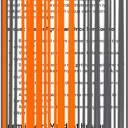
rasyonel kararı verme sırası sizde. Unutmayın en iyi
mevduat hesabı ihtiyacınıza en uygun vade ve oran
dengesini sunan hesaptır.
Mevduat Hesabı Açmadan Önce Son Kontrol
✓ Bankanın güncel oranını internet şubesinden teyit
ettiniz mi?
✓ Vade seçiminiz, parayı ne zaman kullanacağınızla
uyumlu mu?
✓ Stopaj kesintisi sonrası net getiriyi hesapladınız mı?
✓ Hoş geldin faizi kampanyasının şartlarını okudunuz
mu?
✓ Vade bitiminde otomatik yenileme talimatı verecek
misiniz?
✓ Alternatif bankaların oranlarını en az 2 banka ile
karşılaştırdınız mı?
✓ Acil nakit ihtiyacı durumunda erken çekim cezasını
biliyor musunuz?
Önemli Uyarı: Mevduat Hesabı