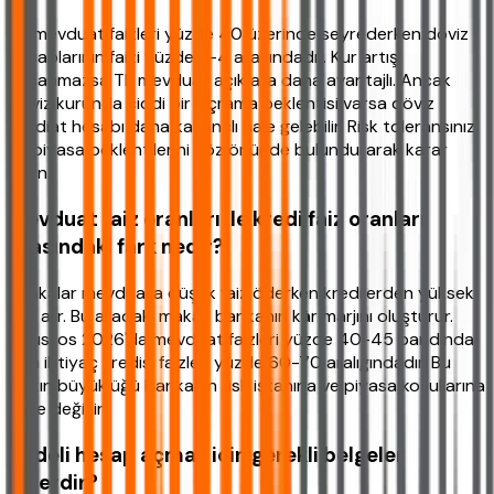
TL mevduat faizleri yüzde 40 üzerinde seyrederken döviz
hesaplarının faizi yüzde 2-4 arasındadır. Kur artışı
yaşanmazsa TL mevduat açık ara daha avantajlı. Ancak
döviz kurunda ciddi bir sıçrama beklentisi varsa döviz
tevdiat hesabı daha kazançlı hale gelebilir. Risk toleransınızı
ve piyasa beklentilerini göz önünde bulundurarak karar
verin.
Mevduat faiz oranları ile kredi faiz oranları
arasındaki fark nedir?
Bankalar mevduata düşük faiz öderken kredilerden yüksek
faiz alır. Bu aradaki makas bankanın kâr marjını oluşturur.
Ağustos 2026'da mevduat faizleri yüzde 40-45 bandında
iken ihtiyaç kredisi faizleri yüzde 60-70 aralığındadır. Bu
farkın büyüklüğü bankanın risk iştahına ve piyasa koşullarına
göre değişir.
Vadeli hesap açmak için gerekli belgeler
nelerdir?