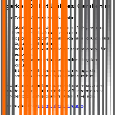
Açarken Dikkat Edilmesi Gerekenler
Dikkat Edilmesi Gereken Kritik Noktalar:
Yüksek faiz vaat eden bankaların TMSF güvencesi
kapsamında olduğundan emin olun.
Hoş geldin faizi kampanyalarında vade sonunda faizin
düşebileceğini unutmayın.
Vadeli hesabın brüt faizi ile net getiri arasındaki farkı
hesaplayın.
Para çekme limitleri ve vade yenileme koşullarını
okuyun.
Dijital bankacılık üzerinden açılan hesaplarda
kampanya şartlarının farklı olabileceğini bilin.
Mevduat faiz oranları bankadan bankaya ve hatta aynı
bankada gün içinde bile değişebiliyor. Bu nedenle karar
vermeden önce güncel oranları mutlaka teyit edin.
Son onaydan önce
ödeme planını oluşturun
.