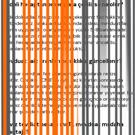
Vadeli hesaptan erken para çekilirse ne olur?
Vade dolmadan hesaptan para çekerseniz faiz hakkınızı
kaybedersiniz. Bankalar bu durumda vadesiz mevduat faiz
oranını uygular. Bu oran genellikle yüzde 5-8 bandındadır.
Yani birikiminizin reel değeri düşebilir. Bazı bankalar esnek
vadeli hesaplar ile kısmi çekim imkanı sunar ancak bu
hesapların faiz oranları daha düşüktür.
Mevduat faiz oranları ne sıklıkla güncellenir?
Bankalar mevduat faiz oranlarını günlük olarak revize
edebilir. Özellikle TCMB'nin aylık faiz kararları sonrasında
oranlarda belirgin değişimler görülür. Hafta içi her sabah
bankaların internet şubelerinde güncel oranlar yayınlanır. Bu
nedenle karar vermeden önce aynı gün içinde oranları teyit
etmeniz önerilir. İnternet şubesi ve mobil uygulamalardaki
oranlar şubeden farklı olabilir.
Döviz tevdiat hesabı mı TL mevduat mı daha
avantajlı?