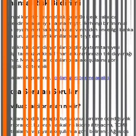
Finansal Risk Bildirimi
Finansal kararlar bireysel risk içerir. Bu içerik yalnızca
bilgilendirme amacıyla hazırlanmıştır. Herhangi bir finansal
ürün veya hizmet hakkında karar vermeden önce ilgili banka
veya kuruluşun resmi kanallarından teyit alın.
ihtiyackredisi.com'da yer alan bilgiler, yatırım tavsiyesi
niteliği taşımaz ve kişisel finansal kararlarınızın tek dayanağı
olamaz. Mevduat faiz oranları piyasa koşullarına göre
değişiklik gösterebilir.
Toparlamak gerekirse,
toplam geri ödeme analizi
.
Sıkça Sorulan Sorular
Mevduat faizi oranları nedir?
Bankaların vadeli hesapta tuttuğunuz birikime ödediği yıllık
getiri oranıdır. Bu oran bankaların likidite ihtiyacına, TCMB
politikalarına ve piyasa koşullarına göre belirlenir. Ağustos