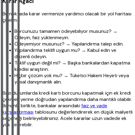
Karar Ağacı
Bu noktada karar vermenize yardımcı olacak bir yol haritası
çizelim:
Borcunuzu tamamen ödeyebiliyor musunuz? →
Ödeyin, faiz yüklenmeyin.
Ödeyemiyor musunuz? → Yapılandırma talep edin.
Yapılandırma teklifi uygun mu? → Kabul edin ve
düzenli ödeyin.
Teklif uygun değil mi? → Başka bankalardan kapatma
kredisi araştırın.
Hiçbir çözüm yok mu? → Tüketici Hakem Heyeti veya
yasal danışmanlık alın.
Bazı durumlarda kredi kartı borcunu kapatmak için ek kredi
çekmek yerine doğrudan yapılandırma daha mantıklı olabilir.
Bununla birlikte, bankalar arasındaki
faiz ve vade
karşılaştırması
tablosunu değerlendirerek en düşük maliyetli
seçeneği belirleyebilirsiniz. Acele kararlar uzun vadede ek
yük getirebilir.