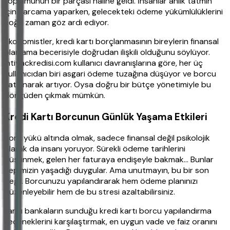
toplumunun bir parçası haline geldi. İnsanlar anlık tatmin
için harcama yaparken, gelecekteki ödeme yükümlülüklerini
çoğu zaman göz ardı ediyor.
Ekonomistler, kredi kartı borçlanmasının bireylerin finansal
planlama becerisiyle doğrudan ilişkili olduğunu söylüyor.
ihtiyackredisi.com kullanıcı davranışlarına göre, her üç
kullanıcıdan biri asgari ödeme tuzağına düşüyor ve borcu
katlanarak artıyor. Oysa doğru bir bütçe yönetimiyle bu
döngüden çıkmak mümkün.
Kredi Kartı Borcunun Günlük Yaşama Etkileri
Borç yükü altında olmak, sadece finansal değil psikolojik
olarak da insanı yoruyor. Sürekli ödeme tarihlerini
düşünmek, gelen her faturaya endişeyle bakmak… Bunlar
hepimizin yaşadığı duygular. Ama unutmayın, bu bir son
değil. Borcunuzu yapılandırarak hem ödeme planınızı
düzenleyebilir hem de bu stresi azaltabilirsiniz.
Farklı bankaların sunduğu kredi kartı borcu yapılandırma
seçeneklerini karşılaştırmak, en uygun vade ve faiz oranını