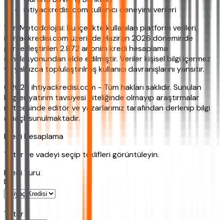
ihtiyackredisi.com kullanıcı deneyimi verileri
Veri Metodolojisi: Bu içerikte kullanılan platform verileri,
ihtiyackredisi.com üzerinde Haziran 2026 döneminde
gerçekleştirilen 2.872 anonim kredi hesaplama
simülasyonundan elde edilmiştir. Veriler kişisel bilgi içermez
ve yalnızca toplulaştırılmış kullanıcı davranışlarını yansıtır.
©2026 ihtiyackredisi.com - Tüm hakları saklıdır. Sunulan
bilgiler yatırım tavsiyesi niteliğinde olmayıp araştırmalar
neticesinde editör ve yazarlarımız tarafından derlenip bilgi
amaçlı sunulmaktadır.
Kredi Hesaplama
Tutar ve vadeyi seçip teklifleri görüntüleyin.
Kredi Turu
Tutar