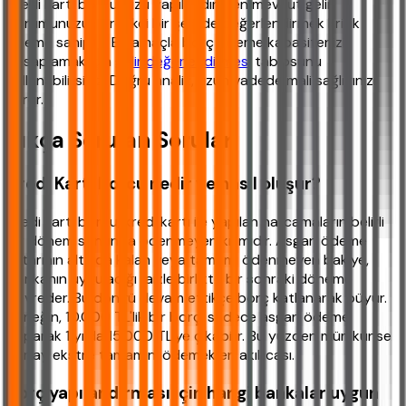
Kredi kartı borcunuzu yapılandırırken mevcut gelir
durumunuzu gerçekçi bir şekilde değerlendirmek kritik
öneme sahiptir. Bu amaçla borç ödeme kapasitenizi
hesaplamak için
gelir değerlendirmesi
tablosunu
kullanabilirsiniz. Doğru analiz, uzun vadede mali sağlığınızı
korur.
Sıkça Sorulan Sorular
Kredi Kartı Borcu nedir ve nasıl oluşur?
Kredi kartı borcu, kredi kartı ile yapılan harcamaların belirli
bir dönem sonunda ödenmeyen kısmıdır. Asgari ödeme
tutarının altında kalan veya tamamı ödenmeyen bakiye,
bankanın uyguladığı faizle birlikte bir sonraki döneme
devreder. Bu döngü devam ettikçe borç katlanarak büyür.
Örneğin, 10.000 TL'lik bir borç, sadece asgari ödeme
yaparak 1 yılda 15.000 TL'ye çıkabilir. Bu yüzden mümkünse
her ay ekstre tamamını ödemek en akıllıcası.
Borç yapılandırması için hangi bankalar uygun