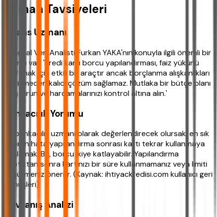
Uzman Tavsiyeleri
Finans Uzmanı
Finansal Veri Analisti Furkan YAKA'nın konuyla ilgili önemli bir
uyarısı var: 'Kredi kartı borcu yapılandırması, faiz yükünü
azaltmak için etkili bir araçtır ancak borçlanma alışkanlıkları
değişmeden kalıcı çözüm sağlamaz. Mutlaka bir bütçe planı
oluşturun ve harcamalarınızı kontrol altına alın.'
Bankacılık Yorumu
Bir bankacılık uzmanı olarak değerlendirecek olursak, en sık
yapılan hata yapılandırma sonrası kartı tekrar kullanmaya
başlamak. Bu, borcu ikiye katlayabilir. Yapılandırma
yaptıktan sonra kartınızı bir süre kullanmamanız veya limiti
düşürmeniz önerilir. (Kaynak: ihtiyackredisi.com kullanıcı geri
dönüşleri)
Davranış Analizi