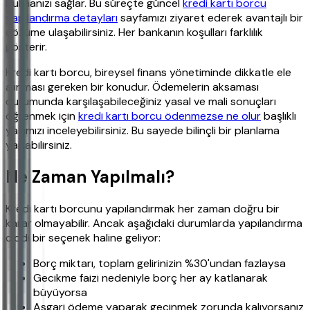
bulmanızı sağlar. Bu süreçte güncel
kredi kartı borcu
yapılandırma detayları
sayfamızı ziyaret ederek avantajlı bir
çözüme ulaşabilirsiniz. Her bankanın koşulları farklılık
gösterir.
Kredi kartı borcu, bireysel finans yönetiminde dikkatle ele
alınması gereken bir konudur. Ödemelerin aksaması
durumunda karşılaşabileceğiniz yasal ve mali sonuçları
öğrenmek için
kredi kartı borcu ödenmezse ne olur
başlıklı
yazımızı inceleyebilirsiniz. Bu sayede bilinçli bir planlama
yapabilirsiniz.
Ne Zaman Yapılmalı?
Kredi kartı borcunu yapılandırmak her zaman doğru bir
karar olmayabilir. Ancak aşağıdaki durumlarda yapılandırma
ciddi bir seçenek haline geliyor:
Borç miktarı, toplam gelirinizin %30'undan fazlaysa
Gecikme faizi nedeniyle borç her ay katlanarak
büyüyorsa
Asgari ödeme yaparak geçinmek zorunda kalıyorsanız