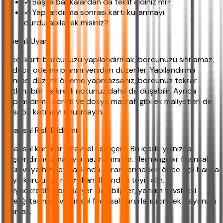
✓ Başka bankalardan da teklif aldınız mı?
✓ Yapılandırma sonrası kartı kullanmayı
durdurabilecek misiniz?
Önemli Uyarı
Kredi kartı borcunuzu yapılandırmak, borcunuzu sıfırlamaz,
sadece ödeme planını yeniden düzenler. Yapılandırma
sonrası düzenli ödeme yapmazsanız, borcunuz tekrar
katlanabilir ve kredi notunuz daha da düşebilir. Ayrıca
yapılandırma ücreti ve dosya masrafı gibi ek maliyetleri de
hesaba katmayı unutmayın.
Finansal Risk Bildirimi
Finansal kararlar bireysel risk içerir. Bu içerik yalnızca
bilgilendirme amacıyla hazırlanmıştır. Herhangi bir finansal
ürün veya hizmet hakkında karar vermeden önce İlgili banka
veya kuruluşun resmi kanallarından teyit alın.
ihtiyackredisi.com'da yer alan bilgiler, yatırım tavsiyesi
niteliği taşımaz ve kişisel finansal kararlarınızın tek dayanağı
olamaz.