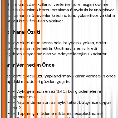
Platformumuzdaki kullanıcı verilerine göre, asgari ödeme
yapan kullanıcıların borcu ortalama 6 ayda iki katına çıkıyor.
Oysa tamamını ödeyenler kredi notunu yükseltiyor ve daha
avantajlı kredi fırsatları yakalıyor.
Hızlı Karar Özeti
Bu yazıyı okuduktan sonra hala ihtiyacınız yoksa, doğru
kararı vermişsiniz demektir. Unutmayın, en iyi kredi
gerçekten ihtiyacınız olan ve ödeyebileceğiniz kadardır.
Karar Vermeden Önce
Kredi kartı borcunuzu yapılandırmaya karar vermeden önce
aşağıdaki maddeleri gözden geçirin:
✓ Aylık gelirinizin en az %40'ı borç ödemelerine
gitmiyor mu?
✓ Yapılandırma sonrası aylık taksit bütçenize uygun
mu?
✓ Toplam geri ödeme miktarını hesapladınız mı?