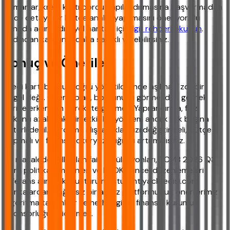
Uzmanlar, kredi kartı borcu yapılandırmasına başvurmadan
önce detaylı bir bütçe analizi yapılmasını öneriyor. Bu
konuda adım adım yol haritası için
ilgili rehberi okuyun
.
Ardından kararınızı daha sağlıklı verebilirsiniz.
Sonuç ve Öneriler
Kredi kartı borcu, doğru yönetildiğinde aşılması zor bir
engel değil. Önemli olan, borcunuzu görmezden gelmek
yerine erkenden harekete geçmek. Yapılandırma, faiz
yükünü azaltmak için etkili bir yöntem ancak tek başına
yeterli değil. Harcama alışkanlıklarınızı değiştirmeli, bütçe
yapmalı ve finansal okuryazarlığınızı artırmalısınız.
Bu makalede kullanılan faiz simülasyonları, TCMB 2026 Q3
para politikası metinleri ve BDDK güncel düzenlemeleri
referans alınarak oluşturulmuştur. ihtiyackredisi.com,
bankalardan bağımsız bir analiz platformudur; önerilerimiz
algoritma tabanlıdır ve herhangi bir finansal kurumun
sponsorluğunu içermez.