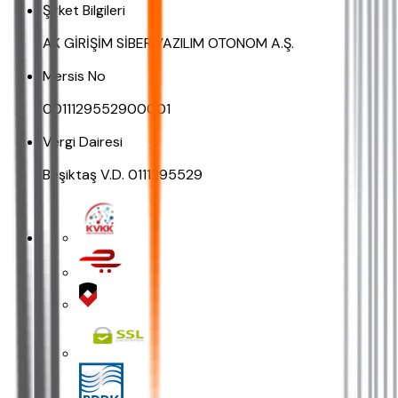
Şirket Bilgileri
AK GİRİŞİM SİBER YAZILIM OTONOM A.Ş.
Mersis No
0011129552900001
Vergi Dairesi
Beşiktaş V.D. 0111295529