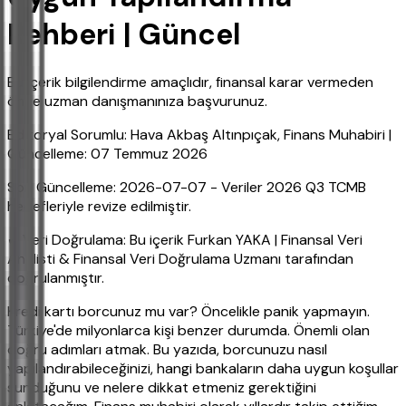
Rehberi | Güncel
Bu içerik bilgilendirme amaçlıdır, finansal karar vermeden
önce uzman danışmanınıza başvurunuz.
Editoryal Sorumlu: Hava Akbaş Altınpıçak, Finans Muhabiri |
Güncelleme: 07 Temmuz 2026
Son Güncelleme: 2026-07-07 - Veriler 2026 Q3 TCMB
hedefleriyle revize edilmiştir.
✔ Veri Doğrulama: Bu içerik Furkan YAKA | Finansal Veri
Analisti & Finansal Veri Doğrulama Uzmanı tarafından
doğrulanmıştır.
Kredi kartı borcunuz mu var? Öncelikle panik yapmayın.
Türkiye'de milyonlarca kişi benzer durumda. Önemli olan
doğru adımları atmak. Bu yazıda, borcunuzu nasıl
yapılandırabileceğinizi, hangi bankaların daha uygun koşullar
sunduğunu ve nelere dikkat etmeniz gerektiğini