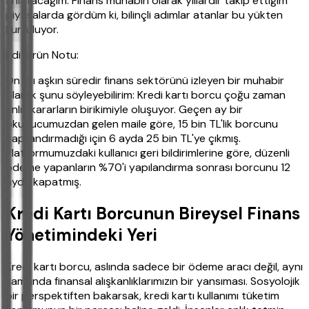
anlatacağım. Finans muhabiri olarak yıllardır takip ettiğim
piyasalarda gördüm ki, bilinçli adımlar atanlar bu yükten
kurtuluyor.
Editörün Notu:
On yılı aşkın süredir finans sektörünü izleyen bir muhabir
olarak şunu söyleyebilirim: Kredi kartı borcu çoğu zaman
anlık kararların birikimiyle oluşuyor. Geçen ay bir
okuyucumuzdan gelen maile göre, 15 bin TL'lik borcunu
yapılandırmadığı için 6 ayda 25 bin TL'ye çıkmış.
Platformumuzdaki kullanıcı geri bildirimlerine göre, düzenli
ödeme yapanların %70'i yapılandırma sonrası borcunu 12
ayda kapatmış.
Kredi Kartı Borcunun Bireysel Finans
Yönetimindeki Yeri
Kredi kartı borcu, aslında sadece bir ödeme aracı değil, aynı
zamanda finansal alışkanlıklarımızın bir yansıması. Sosyolojik
bir perspektiften bakarsak, kredi kartı kullanımı tüketim