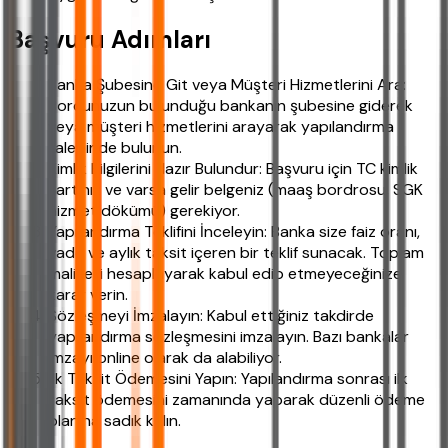
Başvuru Adımları
Banka Şubesine Git veya Müşteri Hizmetlerini Ara:
Borcunuzun bulunduğu bankanın şubesine giderek
veya müşteri hizmetlerini arayarak yapılandırma
talebinde bulunun.
Kimlik Bilgilerini Hazır Bulundur: Başvuru için TC kimlik
kartınız ve varsa gelir belgeniz (maaş bordrosu, SGK
hizmet dökümü) gerekiyor.
Yapılandırma Teklifini İnceleyin: Banka size faiz oranı,
vade ve aylık taksit içeren bir teklif sunacak. Toplam
maliyeti hesaplayarak kabul edip etmeyeceğinize
karar verin.
Sözleşmeyi İmzalayın: Kabul ettiğiniz takdirde
yapılandırma sözleşmesini imzalayın. Bazı bankalar
imzayı online olarak da alabiliyor.
İlk Taksit Ödemesini Yapın: Yapılandırma sonrası ilk
taksit ödemesini zamanında yaparak düzenli ödeme
planına sadık kalın.