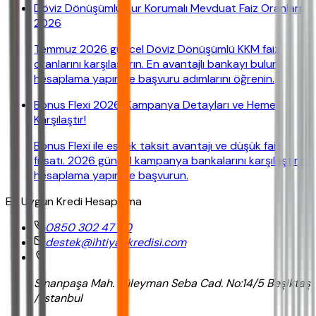
Döviz Dönüşümlü Kur Korumalı Mevduat Faiz Oranları
2026
Temmuz 2026 güncel Döviz Dönüşümlü KKM faiz
oranlarını karşılaştırın. En avantajlı bankayı bulun,
hesaplama yapın ve başvuru adımlarını öğrenin.
Bonus Flexi 2026: Kampanya Detayları ve Hemen
Karşılaştır!
Bonus Flexi ile esnek taksit avantajı ve düşük faiz
fırsatı. 2026 güncel kampanya bankalarını karşılaştırın,
hesaplama yapın ve başvurun.
En Uygun Kredi Hesaplama
0850 302 47 90
destek@ihtiyackredisi.com
Sinanpaşa Mah. Süleyman Seba Cad. No:14/5 Beşiktaş
/ İstanbul