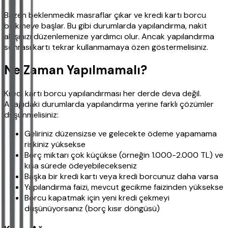
Bazen beklenmedik masraflar çıkar ve kredi kartı borcu
birikmeye başlar. Bu gibi durumlarda yapılandırma, nakit
akışınızı düzenlemenize yardımcı olur. Ancak yapılandırma
sonrası kartı tekrar kullanmamaya özen göstermelisiniz.
Ne Zaman Yapılmamalı?
Kredi kartı borcu yapılandırması her derde deva değil.
Aşağıdaki durumlarda yapılandırma yerine farklı çözümler
düşünmelisiniz:
Geliriniz düzensizse ve gelecekte ödeme yapamama
riskiniz yüksekse
Borç miktarı çok küçükse (örneğin 1.000-2.000 TL) ve
kısa sürede ödeyebilecekseniz
Başka bir kredi kartı veya kredi borcunuz daha varsa
Yapılandırma faizi, mevcut gecikme faizinden yüksekse
Borcu kapatmak için yeni kredi çekmeyi
düşünüyorsanız (borç kısır döngüsü)