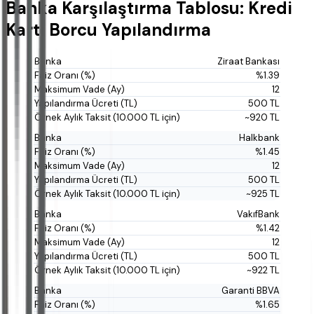
Banka Karşılaştırma Tablosu: Kredi
Kartı Borcu Yapılandırma
Ziraat Bankası
%1.39
12
500 TL
~920 TL
Halkbank
%1.45
12
500 TL
~925 TL
VakıfBank
%1.42
12
500 TL
~922 TL
Garanti BBVA
%1.65