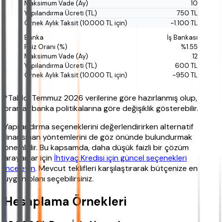
10
750 TL
~1.100 TL
İş Bankası
%1.55
12
600 TL
~950 TL
*Tablo, Temmuz 2026 verilerine göre hazırlanmış olup,
oranlar banka politikalarına göre değişiklik gösterebilir.
Yapılandırma seçeneklerini değerlendirirken alternatif
finansman yöntemlerini de göz önünde bulundurmak
önemlidir. Bu kapsamda, daha düşük faizli bir çözüm
arayanlar için
İhtiyaç Kredisi için güncel seçenekleri
inceleyin
. Mevcut teklifleri karşılaştırarak bütçenize en
uygun olanı seçebilirsiniz.
Hesaplama Örnekleri