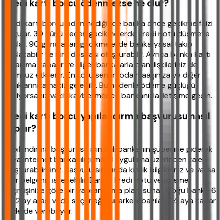
Kredi kartı borcu ödenmezse ne olur?
Kredi kartı borcu ödenmediğinde banka önce gecikme faizi
uygular. 30 günü geçen gecikmelerde kredi notu düşmeye
başlar. 90 günü aşan gecikmelerde banka yasal takip
başlatabilir ve icra dosyası oluşturabilir. Ayrıca banka kartı
kullanıma kapatır ve diğer bankalarla olan ilişkileriniz de
olumsuz etkilenir. En kötü senaryoda maaşınıza ve diğer
varlıklarınıza haciz gelebilir. Bu nedenle ödeme güçlüğü
çekiyorsanız vakit kaybetmeden bankanızla iletişime geçin.
Kredi kartı borcu yapılandırma başvurusu nasıl
yapılır?
Yapılandırma başvurusu için ilgili bankanın şubesine giderek
veya internet bankacılığı/mobil uygulama üzerinden talep
oluşturabilirsiniz. Başvuru sırasında kimlik bilgileriniz ve varsa
gelir belgeniz istenebilir. Banka, kredi notu ve ödeme
geçmişinize göre bir yapılandırma planı sunar. Çoğu banka 6
ila 12 ay arası vade seçeneği sunarken, bazıları 24 aya kadar
vade de verebiliyor.