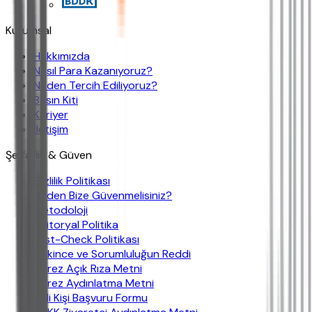
Kurumsal
Hakkımızda
Nasıl Para Kazanıyoruz?
Neden Tercih Ediliyoruz?
Basın Kiti
Kariyer
İletişim
Şeffaflık & Güven
Gizlilik Politikası
Neden Bize Güvenmelisiniz?
Metodoloji
Editoryal Politika
Fast-Check Politikası
Çekince ve Sorumluluğun Reddi
Çerez Açık Rıza Metni
Çerez Aydınlatma Metni
İlgili Kişi Başvuru Formu