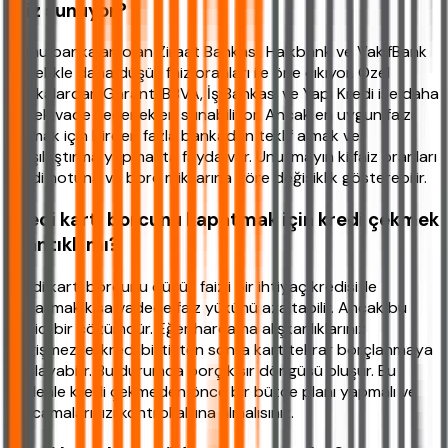
faiz sunuyor?
Kamu bankaları olan Ziraat Bankası, Halkbank ve VakıfBank
genellikle daha düşük faiz oranları ile öne çıkıyor. Özel
bankalardan Garanti BBVA, İş Bankası ve Yapı Kredi ise daha
esnek vade seçenekleri sunabiliyor. Ancak en uygun faizi
bulmak için birden fazla bankadan teklif almak ve
karşılaştırma yapmakta fayda var. Unutmayın ki faiz oranları
kredi notuna ve borç miktarına göre değişiklik gösterebilir.
Kredi kartı borcunu kapatmak için kredi çekmek
mantıklı mı?
Kredi kartı borcunu düşük faizli bir ihtiyaç kredisi ile
kapatmak kısa vadede faiz yükünü azaltabilir. Ancak bu
geçici bir çözümdür. Eğer harcama alışkanlıklarınız
değişmezse, kredi bittikten sonra kart tekrar borçlanmaya
başlayabilir. Bu durumda borç kısır döngüsü oluşur. Bu
nedenle kredi çekmeden önce bir bütçe planı yapmalı ve
harcamalarınızı kontrol altına almalısınız.