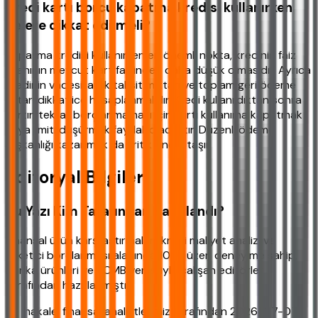
Kredi kartı borcu kapatma kredisi kullanırken
nelere dikkat edilmeli?
Kapatma kredisi kullanırken en önemli nokta, kredinin faiz
oranının mevcut kart faizinden daha düşük olmasıdır. Ayrıca
kredinin vadesi, aylık taksit miktarı ve toplam geri ödeme
tutarı dikkatlice hesaplanmalıdır. Kredi kullanıldıktan sonra
kartın tekrar borçlanmaması için kartı kullanıma kapatmak
veya limiti düşürmek faydalı olacaktır. Düzenli ödeme
alışkanlığı kazanmak da kritik önem taşır.
Editoryal Bilgiler
Bu Yazı Kim Tarafından Hazırlandı?
Finansal ürün karşılaştırmaları, kredi maliyet analizi ve
tüketici borçlanması alanında 10 yıl üzeri deneyime sahip,
banka ürünleri ve TCMB verileriyle çalışan editörler
tarafından hazırlanmıştır.
Bu makale, finansal analistlerimiz tarafından 2026-07-07