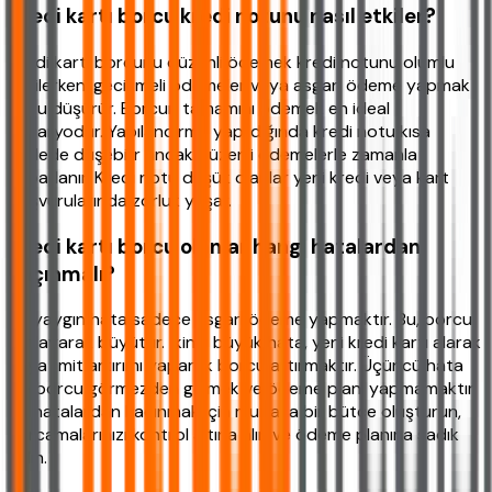
Kredi kartı borcu kredi notunu nasıl etkiler?
Kredi kartı borcunu düzenli ödemek kredi notunu olumlu
etkilerken, gecikmeli ödemeler veya asgari ödeme yapmak
notu düşürür. Borcun tamamını ödemek en ideal
senaryodur. Yapılandırma yapıldığında kredi notu kısa
vadede düşebilir ancak düzenli ödemelerle zamanla
toparlanır. Kredi notu düşük olanlar yeni kredi veya kart
başvurularında zorluk yaşar.
Kredi kartı borcu olanlar hangi hatalardan
kaçınmalı?
En yaygın hata sadece asgari ödeme yapmaktır. Bu, borcu
katlayarak büyütür. İkinci büyük hata, yeni kredi kartı alarak
veya limit artırımı yaparak borcu artırmaktır. Üçüncü hata
ise borcu görmezden gelmek ve ödeme planı yapmamaktır.
Bu hatalardan kaçınmak için mutlaka bir bütçe oluşturun,
harcamalarınızı kontrol altına alın ve ödeme planına sadık
kalın.