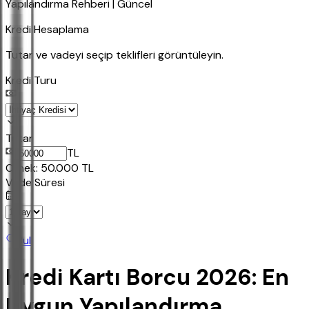
Yapılandırma Rehberi | Güncel
Kredi Hesaplama
Tutar ve vadeyi seçip teklifleri görüntüleyin.
Kredi Turu
Tutar
TL
Ornek:
50.000
TL
Vade Süresi
Bul
Kredi Kartı Borcu 2026: En
Uygun Yapılandırma