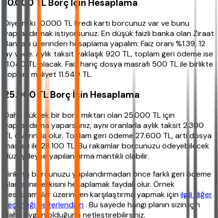
10.000 TL Borç İçin Hesaplama
Diyelim ki 10.000 TL kredi kartı borcunuz var ve bunu
yapılandırmak istiyorsunuz. En düşük faizli banka olan Ziraat
Bankası üzerinden hesaplama yapalım: Faiz oranı %1.39, 12
ay vade. Aylık taksit yaklaşık 920 TL, toplam geri ödeme ise
11.040 TL olacak. Faiz hariç dosya masrafı 500 TL ile birlikte
toplam maliyet 11.540 TL.
25.000 TL Borç İçin Hesaplama
Daha yüksek bir borç miktarı olan 25.000 TL için
yapılandırma yaparsanız, aynı oranlarla aylık taksit 2.300
TL civarında olur. Toplam geri ödeme 27.600 TL, artı dosya
masrafı ile 28.100 TL. Bu rakamlar borcunuzu ödeyebilecek
düzeydeyse yapılandırma mantıklı olabilir.
Birikmiş borcunuzu yapılandırmadan önce farklı geri ödeme
planlarının etkisini hesaplamak faydalı olur. Örnek
hesaplamalar üzerinden karşılaştırma yapmak için
ilgili diğer
seçeneği değerlendirin
. Bu sayede hangi planın sizin için
daha uygun olduğunu netleştirebilirsiniz.