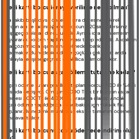
Kredi kartı borcu icraya verilirse ne yapılmalı?
İcra takibi başladıysa öncelikle icra dairesine giderek
borcun aslı ve faizini öğrenin. Borcun %20'sini öderseniz
takip geçici olarak durdurulabilir. Ayrıca icra mahkemesine
başvurarak borcun yapılandırılması talep edilebilir. Ancak en
ideal çözüm, icra aşamasına gelmeden bankayla
anlaşmaktır. Bu nedenle ödeme güçlüğü çektiğiniz anda
bankayla iletişime geçmek en akıllıca adım olacaktır.
Kredi kartı borcu asgari ödeme tutarı ne kadar?
Asgari ödeme tutarı genellikle toplam borcun %30 ile %40'ı
arasında değişiyor. Örneğin 10.000 TL'lik bir borcun asgari
ödemesi 3.000 TL ile 4.000 TL arasında olabilir. Ancak
asgari ödeme yapıldığında kalan bakiye için yüksek faiz
uygulanır. Bu nedenle mümkünse ekstre tamamını ödemek
daha avantajlıdır.
Kredi kartı borcunu toplu ödemede indirim olur
mu?