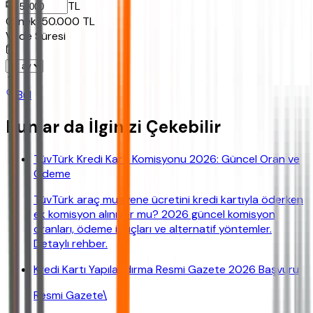
TL
Ornek:
50.000
TL
Vade Süresi
Bul
Bunlar da İlginizi Çekebilir
TüvTürk Kredi Kartı Komisyonu 2026: Güncel Oran ve
Ödeme
TüvTürk araç muayene ücretini kredi kartıyla öderken
ek komisyon alınıyor mu? 2026 güncel komisyon
oranları, ödeme ipuçları ve alternatif yöntemler.
Detaylı rehber.
Kredi Kartı Yapılandırma Resmi Gazete 2026 Başvuru
Resmi Gazete\