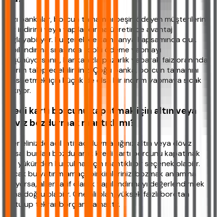
Bazı bankalar, borcun tamamını peşin ödeyen müşterilerine
faiz indirimi veya yapılandırma ücretinde avantaj
sağlayabiliyor. Bu genellikle kampanya kapsamında olur.
Yapılandırma sırasında toplu ödeme yapmayı
düşünüyorsanız, bankanızla pazarlık yaparak faiz oranında
indirim talep edebilirsiniz. Çoğu banka, borcun tamamını
tahsil etmek için küçük de olsa bir indirim yapmaya sıcak
bakıyor.
Kredi kartı borcunu kapatmak için altın veya
döviz bozdurmak mantıklı mı?
Eğer elinizde acil ihtiyaç duymadığınız altın veya döviz
varsa, bunları bozdurarak kredi kartı borcunu kapatmak
faiz yükünden kurtulmak için mantıklı bir seçenek olabilir.
Ancak bu yatırım amaçlı birikimlerinizi bozmak anlamına
geliyorsa, alternatif olarak yapılandırmayı değerlendirmek
daha doğru olabilir. Önemli olan, yüksek faizli borçtan
kurtulup tekrar borçlanmamaktır.