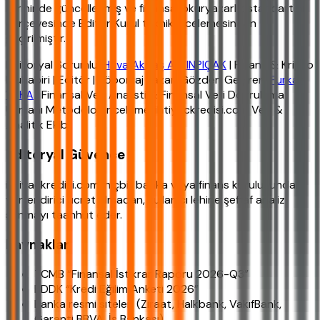
tarihinde güncellenmiş ve finansal okuryazarlık standartları
çerçevesinde Editör Kurul teknik incelemesinden
geçirilmiştir.
Editoryal Sorumlu:
Hava Akbaş ALTINPIÇAK
| Finans & Kripto
Muhabiri | Editör | Röportaj Yazarı Gözden Geçiren:
Furkan
YAKA
| Finansal Veri Analisti & Finansal Veri Doğrulama
Uzmanı Metodoloji inceleme: ihtiyackredisi.com Veri &
Analitik Ekibi
Editoryal Güvence
ihtiyackredisi.com, hiçbir banka veya finans kuruluşundan
yönlendirici ücret almadan, kullanıcı lehine şeffaf analiz
sunmayı taahhüt eder.
Kaynaklar
TCMB “Finansal İstikrar Raporu 2026-Q3”
BDDK “Kredi Eğilim Anketi 2026”
Banka resmi siteleri (Ziraat, Halkbank, VakıfBank,
Garanti BBVA, İş Bankası)