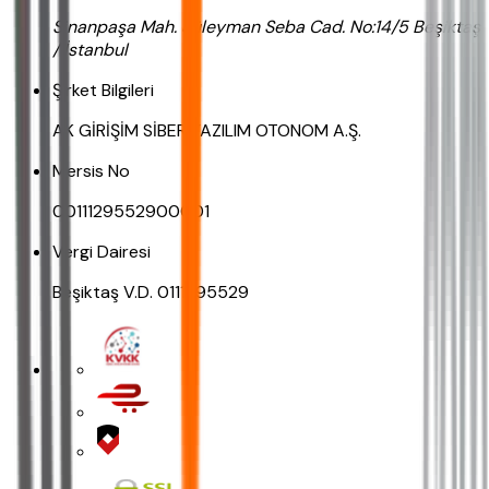
Sinanpaşa Mah. Süleyman Seba Cad. No:14/5 Beşiktaş
/ İstanbul
Şirket Bilgileri
AK GİRİŞİM SİBER YAZILIM OTONOM A.Ş.
Mersis No
0011129552900001
Vergi Dairesi
Beşiktaş V.D. 0111295529