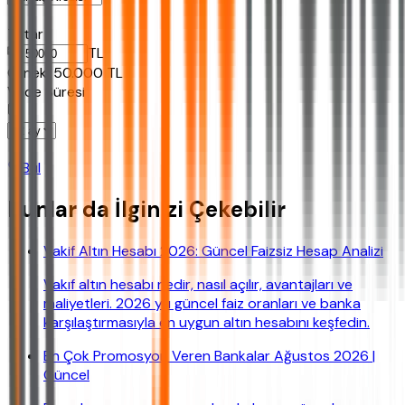
Tutar
TL
Ornek:
50.000
TL
Vade Süresi
Bul
Bunlar da İlginizi Çekebilir
Vakif Altın Hesabı 2026: Güncel Faizsiz Hesap Analizi
Vakıf altın hesabı nedir, nasıl açılır, avantajları ve
maliyetleri. 2026 yılı güncel faiz oranları ve banka
karşılaştırmasıyla en uygun altın hesabını keşfedin.
En Çok Promosyon Veren Bankalar Ağustos 2026 |
Güncel