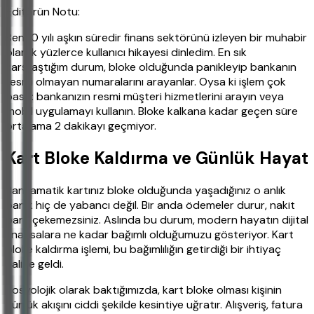
Editörün Notu:
Ben 10 yılı aşkın süredir finans sektörünü izleyen bir muhabir
olarak yüzlerce kullanıcı hikayesi dinledim. En sık
karşılaştığım durum, bloke olduğunda panikleyip bankanın
resmi olmayan numaralarını arayanlar. Oysa ki işlem çok
basit: bankanızın resmi müşteri hizmetlerini arayın veya
mobil uygulamayı kullanın. Bloke kalkana kadar geçen süre
ortalama 2 dakikayı geçmiyor.
Kart Bloke Kaldırma ve Günlük Hayat
Bankamatik kartınız bloke olduğunda yaşadığınız o anlık
panik hiç de yabancı değil. Bir anda ödemeler durur, nakit
para çekemezsiniz. Aslında bu durum, modern hayatın dijital
finansalara ne kadar bağımlı olduğumuzu gösteriyor. Kart
bloke kaldırma işlemi, bu bağımlılığın getirdiği bir ihtiyaç
haline geldi.
Sosyolojik olarak baktığımızda, kart bloke olması kişinin
günlük akışını ciddi şekilde kesintiye uğratır. Alışveriş, fatura