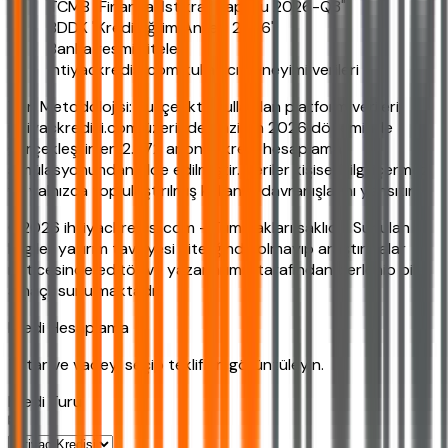
TCMB "Finansal İstikrar Raporu 2026-Q3"
BDDK "Kredi Eğilim Anketi 2026"
Banka resmi siteleri
ihtiyackredisi.com kullanıcı deneyimi verileri
Veri Metodolojisi: Bu içerikte kullanılan platform verileri,
ihtiyackredisi.com üzerinde Haziran 2026 döneminde
gerçekleştirilen 2.872 anonim kredi hesaplama
simülasyonundan elde edilmiştir. Veriler kişisel bilgi içermez
ve yalnızca toplulaştırılmış kullanıcı davranışlarını yansıtır.
©2026 ihtiyackredisi.com - Tüm hakları saklıdır. Sunulan
bilgiler yatırım tavsiyesi niteliğinde olmayıp araştırmalar
neticesinde editör ve yazarlarımız tarafından derlenip bilgi
amaçlı sunulmaktadır.
Kredi Hesaplama
Tutar ve vadeyi seçip teklifleri görüntüleyin.
Kredi Turu