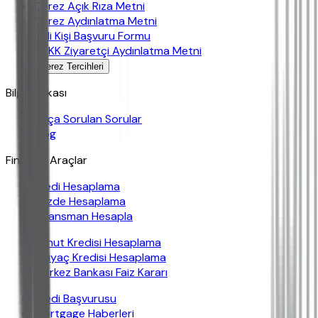
Çerez Açık Rıza Metni
Çerez Aydınlatma Metni
İlgili Kişi Başvuru Formu
KVKK Ziyaretçi Aydınlatma Metni
Çerez Tercihleri
Bilgi Bankası
Sıkça Sorulan Sorular
Blog
Finansal Araçlar
Kredi Hesaplama
Yüzde Hesaplama
Finansman Hesapla
Konut Kredisi Hesaplama
İhtiyaç Kredisi Hesaplama
Merkez Bankası Faiz Kararı
Kredi Başvurusu
Mortgage Haberleri