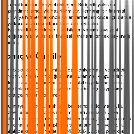
Finansal kararlar bireysel risk içerir. Bu içerik yalnızca
bilgilendirme amacıyla hazırlanmıştır. Herhangi bir finansal
ürün veya hizmet hakkında karar vermeden önce ilgili banka
veya kuruluşun resmi kanallarından teyit alın.
ihtiyackredisi.com'da yer alan bilgiler, yatırım tavsiyesi
niteliği taşımaz ve kişisel finansal kararlarınızın tek dayanağı
olamaz.
Sonuç ve Öneriler
Kart bloke kaldırma işlemi aslında oldukça basit ve hızlı bir
süreçtir. Önemli olan doğru kanalı kullanmak ve güvenliği
elden bırakmamaktır. Bankanızın mobil uygulaması varsa,
bloke kaldırma için en hızlı yöntem budur. Eğer uygulama
yoksa, çağrı merkezini arayın.
Unutmayın, en büyük risk kart bilgilerinizi çaldırmaktır. Bu
yüzden asla resmi olmayan numaraları aramayın veya
linklere tıklamayın. ihtiyackredisi.com olarak, kullanıcılarımıza
her zaman güvenliği ön planda tutmalarını öneriyoruz. Bu
makalede kullanılan veriler, TCMB 2026 Q3 para politikası