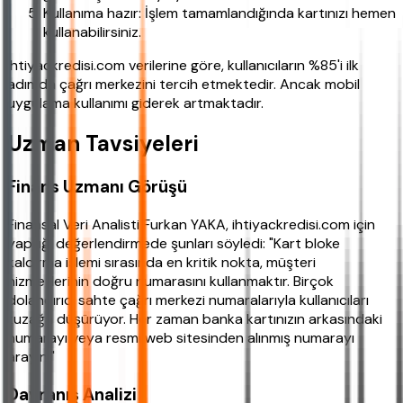
Kullanıma hazır: İşlem tamamlandığında kartınızı hemen
kullanabilirsiniz.
ihtiyackredisi.com verilerine göre, kullanıcıların %85'i ilk
adımda çağrı merkezini tercih etmektedir. Ancak mobil
uygulama kullanımı giderek artmaktadır.
Uzman Tavsiyeleri
Finans Uzmanı Görüşü
Finansal Veri Analisti Furkan YAKA, ihtiyackredisi.com için
yaptığı değerlendirmede şunları söyledi: "Kart bloke
kaldırma işlemi sırasında en kritik nokta, müşteri
hizmetlerinin doğru numarasını kullanmaktır. Birçok
dolandırıcı sahte çağrı merkezi numaralarıyla kullanıcıları
tuzağa düşürüyor. Her zaman banka kartınızın arkasındaki
numarayı veya resmi web sitesinden alınmış numarayı
arayın."
Davranış Analizi