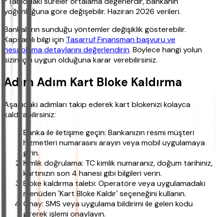
*Tablodaki süreler ortalama değerlerdir, bankanın
yoğunluğuna göre değişebilir. Haziran 2026 verileri.
Bankaların sunduğu yöntemler değişiklik gösterebilir.
Kapsamlı bilgi için
Tasarruf Finansman başvuru ve
hesaplama detaylarını değerlendirin
. Böylece hangi yolun
sizin için uygun olduğuna karar verebilirsiniz.
Adım Adım Kart Bloke Kaldırma
Aşağıdaki adımları takip ederek kart blokenizi kolayca
kaldırabilirsiniz:
Banka ile iletişime geçin: Bankanızın resmi müşteri
hizmetleri numarasını arayın veya mobil uygulamaya
girin.
Kimlik doğrulama: TC kimlik numaranız, doğum tarihiniz,
kartınızın son 4 hanesi gibi bilgileri verin.
Bloke kaldırma talebi: Operatöre veya uygulamadaki
menüden 'Kart Bloke Kaldır' seçeneğini kullanın.
Onay: SMS veya uygulama bildirimi ile gelen kodu
girerek işlemi onaylayın.