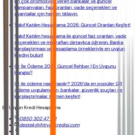
En çok promosyon veren bankalar ve güncel
kampanyaları. Faiz oranları, vade seçenekleri ve
avantajlar için hemen tıklayın.
Vakıf Katılım Hesaplama 2026: Güncel Oranları Keşfet!
Vakıf Katılım hesaplama ile güncel faiz oranları, vade
seçenekleri ve masrafları detaylıca öğrenin. Banka
karşılaştırması ve hesaplama örnekleriyle en uygun
krediyi bulun!
Qr İle Ödeme 2026 Güncel Rehber | En Uygunu
Hangisi?
Qr ile ödeme nasıl yapılır? 2026’da en popüler QR
ödeme uygulamaları, bankalar, güvenlik ipuçları ve
karşılaştırmalar. Hemen keşfet!
En Uygun Kredi Hesaplama
0850 302 47 90
destek@ihtiyackredisi.com