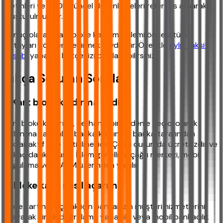
metinleri ve BDDK güncel düzenlemeleri referans alınarak
oluşturulmuştur.
Sonuç olarak, kart bloke kaldırma işlemi öncesi tüm
detayları gözden geçirmek faydalıdır. Özellikle
aylık taksit
hesabı
yaparak bütçenizi planlayabilirsiniz.
Sıkça Sorulan Sorular
1. Kart bloke kaldırma nedir?
Kart bloke kaldırma, herhangi bir nedenle geçici olarak
kullanıma kapatılan banka kartınızın banka tarafından
tekrar aktif hale getirilmesidir. Çoğu durumda ücretsizdir ve
birkaç dakika sürer. İşlem genellikle çağrı merkezi, mobil
uygulama veya ATM üzerinden yapılır.
2. Bloke kartı nasıl açarım?
Bloke kartınızı açmak için bankanızın müşteri hizmetlerini
arayarak kimlik doğrulama yapabilir veya mobil bankacılık