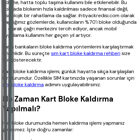
ödeme, hatta toplu taşıma kullanımı bile etkilenebilir. Bu
noktada blokenin hızla kaldırılması sadece finansal değil,
psikolojik bir rahatlama da sağlar. ihtiyackredisi.com olarak
yaptığımız gözlemlerde, kullanıcıların %70'i bloke olduğunda
ilk olarak çağrı merkezini tercih ediyor, ancak mobil
uygulama kullanımı her geçen yıl artıyor.
Farklı bankaların bloke kaldırma yöntemlerini karşılaştırmak
önemlidir. Bu süreçte
sim kart bloke kaldırma rehberi
size
yol gösterecektir.
Kart bloke kaldırma işlemi, günlük hayatta sıkça karşılaşılan
bir durumdur. Özellikle SIM kartınızda yaşanan sorunlar için
sim bloke kaldırma
adımını uygulayabilirsiniz.
Ne Zaman Kart Bloke Kaldırma
Yapılmalı?
Her bloke durumunda hemen kaldırma işlemi yapmanız
gerekmez. İşte doğru zamanlar: