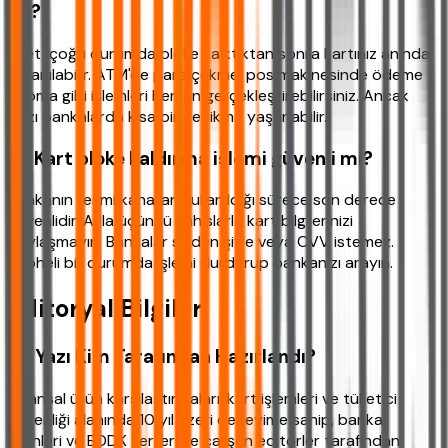
mı?
Evet, çoğu durumda bloke kalktıktan sonra kartınız anında
kullanılabilir. ATM'de para çekme, pos makinesinde ödeme
yapma gibi işlemleri hemen gerçekleştirebilirsiniz. Ancak
bazı bankalarda kısa bir gecikme yaşanabilir.
12. Kart bloke kaldırma işlemi güvenli mi?
Bankanın resmi kanalları kullanıldığı sürece son derece
güvenlidir. Asla üçüncü şahıslarla kart bilgilerinizi
paylaşmayın. Bankalar sizden şifre veya CVV istemez.
Şüpheli bir durumda işlemi durdurup bankanızı arayın.
Editoryal Bilgiler
Bu Yazı Kim Tarafından Hazırlandı?
Finansal ürün karşılaştırmaları, kart işlemleri ve tüketici
güvenliği alanında 10 yıl üzeri deneyime sahip, banka
ürünleri ve BDDK verileriyle çalışan editörler tarafından