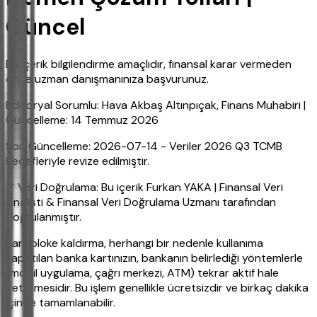
Güncel
Bu içerik bilgilendirme amaçlıdır, finansal karar vermeden
önce uzman danışmanınıza başvurunuz.
Editoryal Sorumlu: Hava Akbaş Altınpıçak, Finans Muhabiri |
Güncelleme: 14 Temmuz 2026
Son Güncelleme: 2026-07-14 - Veriler 2026 Q3 TCMB
hedefleriyle revize edilmiştir.
✔ Veri Doğrulama: Bu içerik Furkan YAKA | Finansal Veri
Analisti & Finansal Veri Doğrulama Uzmanı tarafından
doğrulanmıştır.
Kart bloke kaldırma, herhangi bir nedenle kullanıma
kapatılan banka kartınızın, bankanın belirlediği yöntemlerle
(mobil uygulama, çağrı merkezi, ATM) tekrar aktif hale
getirilmesidir. Bu işlem genellikle ücretsizdir ve birkaç dakika
içinde tamamlanabilir.