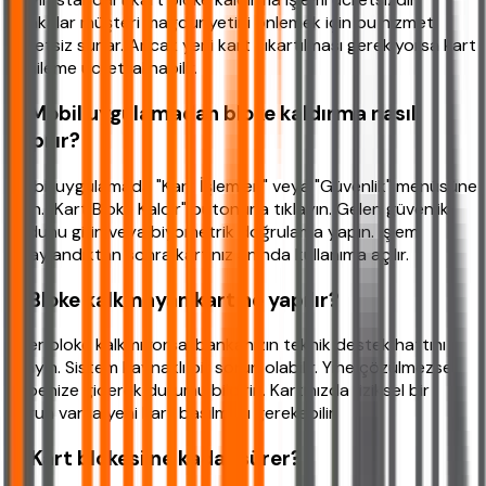
Bankalar müşteri mağduriyetini önlemek için bu hizmeti
ücretsiz sunar. Ancak yeni kart çıkartılması gerekiyorsa kart
yenileme ücreti alınabilir.
6. Mobil uygulamadan bloke kaldırma nasıl
yapılır?
Mobil uygulamada "Kart İşlemleri" veya "Güvenlik" menüsüne
girin. "Kart Bloke Kaldır" butonuna tıklayın. Gelen güvenlik
kodunu girin veya biyometrik doğrulama yapın. İşlem
onaylandıktan sonra kartınız anında kullanıma açılır.
7. Bloke kalkmayan kart ne yapılır?
Eğer bloke kalkmıyorsa, bankanızın teknik destek hattını
arayın. Sistem kaynaklı bir sorun olabilir. Yine çözülmezse
şubenize giderek durumu bildirin. Kartınızda fiziksel bir
sorun varsa yeni kart basılması gerekebilir.
8. Kart blokesi ne kadar sürer?