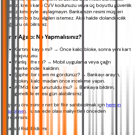
şifrenizi, kredi kartı CVV kodunuzu veya üç boyutlu güvenlik
şifrenizi kimseyle paylaşmayın. Bankanızın resmi müşteri
hizmetleri bile bu bilgileri istemez. Aksi halde dolandırıcılık
mağduru olabilirsiniz.
Karar Ağacı: Ne Yapmalısınız?
Kartınız kayıp mı? → Önce kalıcı bloke, sonra yeni kart
başvurusu.
Yanlış şifre mi? → Mobil uygulama veya çağrı
merkezinden kaldırın.
Şüpheli bir işlem mi gördünüz? → Bankayı arayın,
blokeyi kaldırmadan önce inceleme yapın.
ATM'de kart unutuldu mu? → Bankaya bildirin,
genellikle ertesi gün alabilirsiniz.
Başvuru öncesinde net bir fikir sahibi olmak için
hemen
hesaplayın
. Bu sayede olası maliyetleri önceden
görebilirsiniz.
Finansal Risk Bildirimi