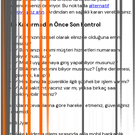
değerlendirmenizi öneriyor. Bu noktada
alternatif
senaryoya göz atın
. Ardından en sağlıklı kararı verebilirsiniz.
Bloke Kaldırmadan Önce Son Kontrol
✓ Kartınızın fiziksel olarak elinizde olduğuna emin
misiniz?
✓ Bankanızın resmi müşteri hizmetleri numarasını
biliyor musunuz?
✓ Mobil uygulamaya giriş yapabiliyor musunuz?
✓ Blokenin nedenini biliyor musunuz? (şifre denemesi,
güvenlik, kayıp?)
✓ Hesabınızda güvenlikle ilgili şüpheli bir işlem var mı?
✓ Acil nakit ihtiyacınız var mı, yoksa birkaç saat
bekleyebilir misiniz?
Bu soruların cevaplarına göre hareket etmeniz, güvenliğiniz
için önemlidir.
Önemli Uyarı
Kart bloke kaldırma işlemi sırasında asla mobil bankacılık