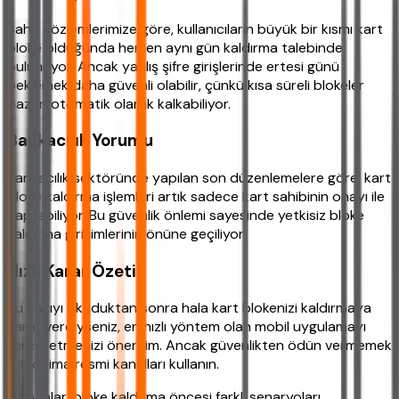
Saha gözlemlerimize göre, kullanıcıların büyük bir kısmı kart
bloke olduğunda hemen aynı gün kaldırma talebinde
bulunuyor. Ancak yanlış şifre girişlerinde ertesi günü
beklemek daha güvenli olabilir, çünkü kısa süreli blokeler
bazen otomatik olarak kalkabiliyor.
Bankacılık Yorumu
Bankacılık sektöründe yapılan son düzenlemelere göre, kart
bloke kaldırma işlemleri artık sadece kart sahibinin onayı ile
yapılabiliyor. Bu güvenlik önlemi sayesinde yetkisiz bloke
kaldırma girişimlerinin önüne geçiliyor.
Hızlı Karar Özeti
Bu yazıyı okuduktan sonra hala kart blokenizi kaldırmaya
karar verdiyseniz, en hızlı yöntem olan mobil uygulamayı
tercih etmenizi öneririm. Ancak güvenlikten ödün vermemek
için daima resmi kanalları kullanın.
Uzmanlar, bloke kaldırma öncesi farklı senaryoları