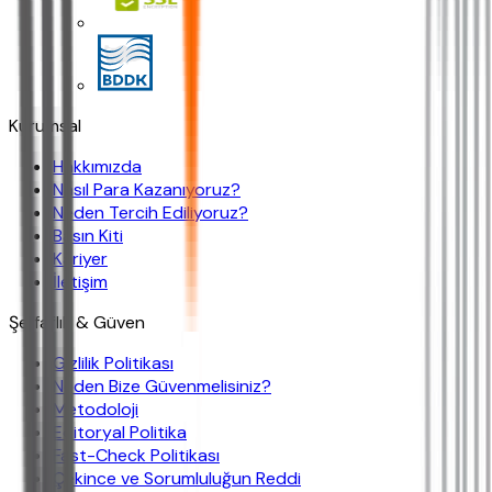
Kurumsal
Hakkımızda
Nasıl Para Kazanıyoruz?
Neden Tercih Ediliyoruz?
Basın Kiti
Kariyer
İletişim
Şeffaflık & Güven
Gizlilik Politikası
Neden Bize Güvenmelisiniz?
Metodoloji
Editoryal Politika
Fast-Check Politikası
Çekince ve Sorumluluğun Reddi