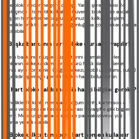
Süre bloke nedenine göre değişir. Yanlış şifre blokesi 24
saat içinde otomatik kalkabilir. Güvenlik blokesi ise ancak
müşteri hizmetlerine başvurduğunuzda kalkar ve işlem
genellikle anlıktır. Bankaların yoğunluğuna göre birkaç dakika
gecikebilir.
9. Başka bankanın kartı bloke olursa ne yapılır?
Yine o bankanın müşteri hizmetlerini aramalısınız. Her
bankanın bloke kaldırma prosedürü farklı olabilir. Genel
olarak aynı yöntemler (çağrı merkezi, mobil uygulama, şube)
geçerlidir. İşlem için gerekli bilgileri hazır bulundurun.
10. Kart bloke kaldırma için hangi bilgiler gerekli?
Genellikle TC kimlik numarası, doğum tarihi, kartın son 4
hanesi ve bazen de hesap numarası veya şifre gibi bilgiler
istenir. Mobil uygulamada sadece parmak izi veya yüz
tanıma yeterli olabilir.
11. Bloke kalktıktan sonra kart hemen kullanılır