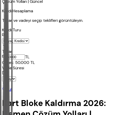
Çözüm Yolları | Güncel
Kredi Hesaplama
Tutar ve vadeyi seçip teklifleri görüntüleyin.
Kredi Turu
Tutar
TL
Ornek:
50.000
TL
Vade Süresi
Bul
Kart Bloke Kaldırma 2026:
Hemen Çözüm Yolları |