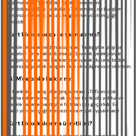
uygulamasında "Kart Bloke Kaldır" seçeneğini
kullanabilirsiniz. Bazı bankalar ATM'lerinden de bu işlemi
yapmanıza izin verir, ancak en güvenilir yöntem çağrı
merkezidir.
3. Kart bloke olunca ne yapmalıyım?
Öncelikle blokenin nedenini öğrenin. Yanlış şifre girişi ise
bekleyebilir veya kaldırabilirsiniz. Güvenlik gerekçesiyle
bloke geldiyse hemen bankanızı arayarak durumu bildirin.
Hesabınızda şüpheli bir işlem olup olmadığını kontrol ettirin.
4. ATM'de bloke kalkar mı?
Bazı bankalar, yanlış şifre girişi sonrası ATM'den bloke
kaldırma imkanı sunar. Ancak bu her bankada yoktur ve
genellikle sadece basit şifre hataları için geçerlidir. En
garanti yöntem çağrı merkezi veya mobil uygulamadır.
5. Kart bloke kaldırma ücretli mi?
Hayır, standart kart bloke kaldırma işlemi ücretsizdir.