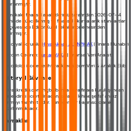
hazırlanmıştır.
Bu makale, finansal analistlerimiz tarafından 2026-07-14
tarihinde güncellenmiş ve finansal okuryazarlık standartları
çerçevesinde Editör Kurul teknik incelemesinden
geçirilmiştir.
Editoryal Sorumlu:
Hava Akbaş ALTINPIÇAK
| Finans Muhabiri
Gözden Geçiren:
Furkan YAKA
| Finansal Veri Analisti
Metodoloji inceleme: ihtiyackredisi.com Veri & Analitik Ekibi
Editoryal Güvence
ihtiyackredisi.com, hiçbir banka veya finans kuruluşundan
yönlendirici ücret almadan, kullanıcı lehine şeffaf analiz
sunmayı taahhüt eder. Tüm içerikler bağımsız olarak
hazırlanmaktadır.
Kaynaklar