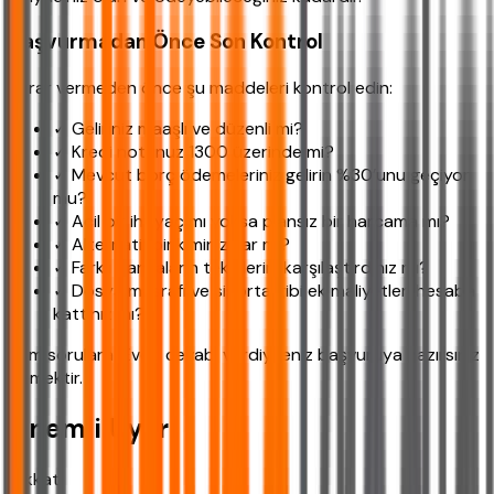
Başvurmadan Önce Son Kontrol
Karar vermeden önce şu maddeleri kontrol edin:
✓ Geliriniz maaşlı ve düzenli mi?
✓ Kredi notunuz 1300 üzerinde mi?
✓ Mevcut borç ödemeleriniz gelirin %30’unu geçiyor
mu?
✓ Acil bir ihtiyaç mı yoksa plansız bir harcama mı?
✓ Alternatif birikiminiz var mı?
✓ Farklı bankaların tekliflerini karşılaştırdınız mı?
✓ Dosya masrafı ve sigorta gibi ek maliyetleri hesaba
kattınız mı?
Tüm sorulara 'Evet' cevabı verdiyseniz başvuruya hazırsınız
demektir.
Önemli Uyarı
Dikkat!