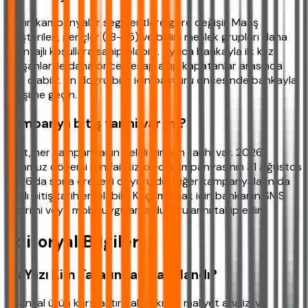
Hayır, kampanyalar segmentlere göre değişir. Maaş
müşterileri, gençler (18-25) ve belirli meslek grupları daha
avantajlı koşullara sahip olabilir. Ayrıca bankayla ilk kez
çalışanlar ile daha önce hesap açıp kapatanlar arasında
fark olabilir. En doğru bilgi için başvuru öncesinde bankayla
iletişime geçin.
Kampanya bitiş tarihi var mı?
Evet, her kampanyanın belirli bir son tarihi var. 2026
Temmuz dönemi için faizsiz kredi kampanyasının 31 Ağustos
2026'da sona ereceği duyuruldu. Diğer kampanyaların da
farklı bitiş tarihleri olabilir. Kaçırmamak için bankanın SMS
bildirimi veya mobil uygulama duyurularını takip edin.
Editoryal Bilgiler
Bu Yazı Kim Tarafından Hazırlandı?
Finansal ürün karşılaştırmaları, kredi maliyet analizi ve