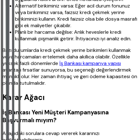
Alternatif birikiminiz varsa: Eğer acil durum fonunuz
veya birikiminiz varsa, faizsiz kredi çekmek yerine
birikiminizi kullanın. Kredi faizsiz olsa bile dosya masrafı
gibi ek maliyetler çıkabilir.
Planlı bir harcama değilse: Anlık heveslerle kredi
kullanmak pişmanlık getirir. İhtiyacınızı iyi analiz edin.
Bazı durumlarda kredi çekmek yerine birikimleri kullanmak
veya harcamaları ertelemek daha akıllıca olabilir. Özellikle
yüksek faizli dönemlerde
İş Bankası kampanya yapısı
avantajlı fırsatlar sunuyorsa, bu seçeneği değerlendirmek
mantıklı olur. Her zaman ihtiyaç ve geri ödeme kapasitesi ön
planda tutulmalıdır.
Karar Ağacı
İş Bankası Yeni Müşteri Kampanyasına
Başvurmalı mıyım?
Aşağıdaki sorulara cevap vererek kararınızı
netleştirebilirsiniz: