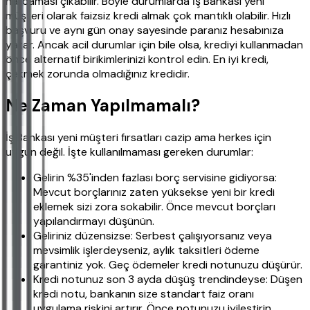
harcaması çıkabilir. Böyle durumlarda İş Bankası yeni
müşteri olarak faizsiz kredi almak çok mantıklı olabilir. Hızlı
başvuru ve aynı gün onay sayesinde paranız hesabınıza
yatar. Ancak acil durumlar için bile olsa, krediyi kullanmadan
önce alternatif birikimlerinizi kontrol edin. En iyi kredi,
çekmek zorunda olmadığınız kredidir.
Ne Zaman Yapılmamalı?
İş Bankası yeni müşteri fırsatları cazip ama herkes için
uygun değil. İşte kullanılmaması gereken durumlar:
Gelirin %35'inden fazlası borç servisine gidiyorsa:
Mevcut borçlarınız zaten yüksekse yeni bir kredi
eklemek sizi zora sokabilir. Önce mevcut borçları
yapılandırmayı düşünün.
Geliriniz düzensizse: Serbest çalışıyorsanız veya
mevsimlik işlerdeyseniz, aylık taksitleri ödeme
garantiniz yok. Geç ödemeler kredi notunuzu düşürür.
Kredi notunuz son 3 ayda düşüş trendindeyse: Düşen
kredi notu, bankanın size standart faiz oranı
uygulama riskini artırır. Önce notunuzu iyileştirin.