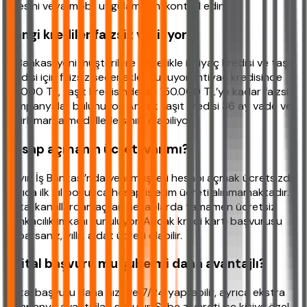
sitesini veya mobil uygulamasını kontrol edin.
Hangi krediler faizsiz veriliyor?
İş Bankası yeni müşterilere genellikle ihtiyaç kredisi ve taşıt
kredisi için faizsiz seçenekler sunuyor. İhtiyaç kredisinde
50.000 TL, taşıt kredisinde ise 150.000 TL’ye kadar faizsiz
kampanyalar bulunuyor. Ancak taşıt kredisi 36 ay vade ve
belirli marka modellerle sınırlı olabiliyor.
Hesap açmanın ücreti var mı?
Hayır, İş Bankası’nda yeni müşteri hesabı açmak ücretsizdir.
Ayrıca ilk yıl boyunca hesap işletim ücreti alınmamaktadır.
Dijital kanallardan açılan hesaplarda tamamen ücretsiz
bankacılık imkanı sunuluyor. Ancak kredi kartı başvurusu
yaparsanız, yıllık aidat ücreti olabilir.
Dijital başvuru mu şube mi daha avantajlı?
Dijital başvuru daha hızlı ve 7/24 yapılabilir, ayrıca ekstra
kampanya avantajları sunulur. Şube ziyareti ise kişiye özel