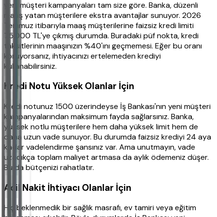
yeni müşteri kampanyaları tam size göre. Banka, düzenli
maaş yatan müşterilere ekstra avantajlar sunuyor. 2026
Temmuz itibarıyla maaş müşterilerine faizsiz kredi limiti
75.000 TL'ye çıkmış durumda. Buradaki püf nokta, kredi
taksitlerinin maaşınızın %40'ını geçmemesi. Eğer bu oranı
koruyorsanız, ihtiyacınızı ertelemeden krediyi
kullanabilirsiniz.
Kredi Notu Yüksek Olanlar İçin
Kredi notunuz 1500 üzerindeyse İş Bankası'nın yeni müşteri
kampanyalarından maksimum fayda sağlarsınız. Banka,
yüksek notlu müşterilere hem daha yüksek limit hem de
daha uzun vade sunuyor. Bu durumda faizsiz krediyi 24 aya
kadar vadelendirme şansınız var. Ama unutmayın, vade
uzadıkça toplam maliyet artmasa da aylık ödemeniz düşer.
Bu da bütçenizi rahatlatır.
Acil Nakit İhtiyacı Olanlar İçin
Hiç beklenmedik bir sağlık masrafı, ev tamiri veya eğitim