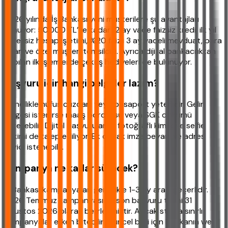
2026 yılında İş Bankası yeni müşterilere şu avantajları
sunuyor: 50.000 TL’ye kadar 12 ay vade faizsiz kredi, ilk yıl
ücretsiz hesap işletimi, %20 faizli 3 ay vadeli mevduat, para
puan ve özel müşteri temsilcisi. Ayrıca dijital bankacılıktan
yapılan ilk işlemlerde çekiliş hediyeleri de bulunuyor.
Başvuru için hangi belgeler lazım?
Genellikle nüfus cüzdanı veya pasaport yeterlidir. Gelir
belgesi istenirse maaş bordrosu veya SGK dökümü
gerekebilir. Dijital başvurularda fotoğraflı kimlik ve selfie
çekimi de talep ediliyor. Ek olarak imza beyanı ve adres
teyidi istenebilir.
Kampanya ne kadar sürecek?
İş Bankası kampanyaları genellikle 1-3 ay arası geçerlidir.
2026 Temmuz kampanyasının son başvuru tarihi 31
Ağustos 2026 olarak belirlenmiştir. Ancak stokla sınırlı
kampanyalar erken bitebilir. Güncel bilgi için bankanın web