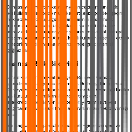
İş Bankası yeni müşteri kampanyaları cazip görünse de,
kredi kullanmadan önce mutlaka bütçenizi gözden geçirin.
Tüm kredilerde olduğu gibi, ödemelerinizi aksatmanız
durumunda yasal takip başlatılabilir ve kredi notunuz
olumsuz etkilenir. Kampanya koşullarını ve masrafları teyit
etmeden başvurmayın. Ayrıca, kredi kullanımını teşvik etmek
için hazırlanmadığımızı hatırlatırız; önceliğiniz finansal
sağlığınız olsun.
Finansal Risk Bildirimi
Finansal kararlar bireysel risk içerir. Bu içerik yalnızca
bilgilendirme amacıyla hazırlanmıştır. Herhangi bir finansal
ürün veya hizmet hakkında karar vermeden önce ilgili banka
veya kuruluşun resmi kanallarından teyit alın.
ihtiyackredisi.com'da yer alan bilgiler, yatırım tavsiyesi
niteliği taşımaz ve kişisel finansal kararlarınızın tek dayanağı
olamaz.
Kredi başvurusu yapmadan önce gelir-gider dengesi ve
aciliyet gibi faktörler değerlendirilmelidir. Olası riskleri