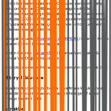
tüketici borçlanması alanında 10 yıl üzeri deneyime sahip,
banka ürünleri ve TCMB verileriyle çalışan editörler
tarafından hazırlanmıştır. Bu makale, finansal analistlerimiz
tarafından 2026-07-19 tarihinde güncellenmiş ve finansal
okuryazarlık standartları çerçevesinde Editör Kurul teknik
incelemesinden geçirilmiştir.
Editoryal Sorumlu:
Hava Akbaş ALTINPIÇAK
| Finans & Kripto
Muhabiri | Editör | Röportaj Yazarı
Gözden Geçiren:
Furkan YAKA
| Finansal Veri Analisti &
Finansal Veri Doğrulama Uzmanı
Metodoloji inceleme: ihtiyackredisi.com Veri & Analitik Ekibi
Editoryal Güvence
ihtiyackredisi.com, hiçbir banka veya finans kuruluşundan
yönlendirici ücret almadan, kullanıcı lehine şeffaf analiz
sunmayı taahhüt eder.
Kaynaklar