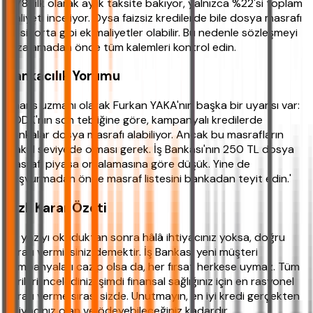
%78'i ilk olarak aylık taksite bakıyor, yalnızca %22'si toplam
maliyeti inceliyor. Oysa faizsiz kredilerde bile dosya masrafı
ve sigorta gibi ek maliyetler olabilir. Bu nedenle sözleşmeyi
imzalamadan önce tüm kalemleri kontrol edin.
Bankacılık Yorumu
Finans uzmanı olarak Furkan YAKA'nın başka bir uyarısı var:
'BDDK'nın son tebliğine göre, kampanyalı kredilerde
bankalar dosya masrafı alabiliyor. Ancak bu masrafların
makul seviyede olması gerek. İş Bankası'nın 250 TL dosya
masrafı piyasa ortalamasına göre düşük. Yine de
başvurmadan önce masraf listesini bankadan teyit edin.'
Hızlı Karar Özeti
Bu yazıyı okuduktan sonra hâlâ ihtiyacınız yoksa, doğru
kararı vermişsiniz demektir. İş Bankası yeni müşteri
kampanyaları cazip olsa da, her fırsat herkese uymaz. Tüm
verileri incelediniz, şimdi finansal sağlığınız için en rasyonel
kararı verme sırası sizde. Unutmayın, en iyi kredi gerçekten
ihtiyacınız olan ve ödeyebileceğiniz kadardır.