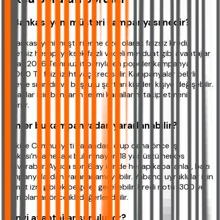
İş Bankası yeni müşteri kampanyası nedir?
İş Bankası yeni müşterilerine özel olarak faizsiz kredi,
ücretsiz hesap, yüksek faizli vadeli mevduat gibi avantajlar
sunar. 2026 Temmuz itibarıyla en popüler kampanya
50.000 TL faizsiz ihtiyaç kredisidir. Kampanyalar belirli
süreyle sınırlıdır ve başvuru şartları kişiden kişiye değişebilir.
Detaylar için bankanın resmi kanallarını takip etmeniz
önerilir.
Kimler bu kampanyadan yararlanabilir?
Türkiye Cumhuriyeti vatandaşı olup daha önce İş
Bankası’nda hesabı bulunmayan 18 yaş üstü herkes
başvurabilir. Ayrıca son 6 ay içinde hesap kapatanlar, bazı
kampanyalardan yararlanamayabilir. Yabancı uyruklular için
ikamet izni gibi ek belgeler gerekebilir. Kredi notu 1300 ve
üzeri olanlar öncelikli değerlendirilir.
Hangi avantajlar sunuluyor?