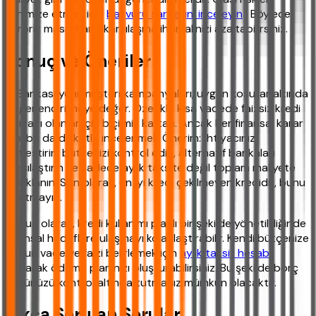
minimize etmek için
başvuru şartlarını inceleyin
. Böylece
sürpriz masraflarla karşılaşma ihtimalinizi azaltabilirsiniz.
Sonuç ve Öneriler
İş Bankası yeni müşteri kampanyaları, uygun koşullar altında
değerlendirilmeye değer. Özellikle kısa vadede faizsiz kredi
ihtiyacı olanlar için biçilmiş kaftan. Ancak her finansal karar
gibi bu da dikkatle incelenmeli. Önerim: İhtiyacınızı
netleştirin, bütçenizi kontrol edin, alternatif bankaları
karşılaştırın ve sadece aylık taksite değil toplam maliyete
odaklanın. Son olarak, en iyi kredi çekilmeyen kredidir, bunu
unutmayın.
Sonuç olarak, kredi kullanımı planlı bir şekilde yönetildiğinde
finansal hedeflere ulaşmayı kolaylaştırabilir. Kendi bütçenize
uygun vade ve faizi belirlemek için
aylık taksit hesabı
yaparak ödeme planınızı oluşturabilirsiniz. Bu şekilde borç
yükünüzü kontrol altında tutmanız mümkün olacaktır.
Sıkça Sorulan Sorular