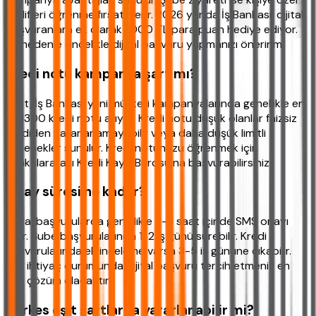
teklifleri öğrenme fırsatı verir. 2026 yılında İş Bankası, dijital
başvuranlara ek olarak 1.000 TL para puan hediye ediyor.
Bu nedenle öncelikle dijital başvuru yapmanızı öneririm.
Kredi notu kampanya şart mı?
Evet, İş Bankası yeni müşteri kampanyalarında genellikle en
az 1300 kredi notu arıyor. Kredi notu düşük olanlar faizsiz
krediden yararlanamayabilir veya daha düşük limitli
seçenekler sunulur. Kredi notunuzu öğrenmek için
Bankalararası Kredi Kayıt Bürosu'na başvurabilirsiniz.
Onay süresi ne kadar?
Dijital başvurularda genellikle 2-3 saat içinde SMS onayı
gelir. Şube başvurularında 1-2 iş günü sürebilir. Kredi
başvurularında ek inceleme varsa 3-5 iş gününe çıkabilir.
Acil ihtiyaç durumunda dijital başvuru tercih etmeniz en
hızlı çözüm olacaktır.
Herkes eşit şartlarda yararlanabilir mi?