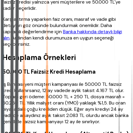
faizsiz kredisi yalnızca yeni müşterilere ve 50.000 TL'ye
kadar geçerlidir.
Karşılaştırma yaparken faiz oranı, masraf ve vade gibi
detayları göz önünde bulundurmak önemlidir. Daha
kapsamlı değerlendirme için
Banka hakkında detaylı bilgi
alın
. Ardından kendi durumunuza en uygun seçeneği
seçebilirsiniz.
Hesaplama Örnekleri
50.000 TL Faizsiz Kredi Hesaplama
İş Bankası yeni müşteri kampanyası ile 50.000 TL faizsiz
kredi kullanırsanız, 12 ay vadede aylık taksit 4.167 TL olur.
Toplam geri ödeme: 50.000 TL + 250 TL dosya masrafı =
50.250 TL. Yıllık maliyet oranı (YMO) yaklaşık %1,5. Bu oran
piyasadaki çoğu krediden düşük. Eğer aynı krediyi 24 ay
vadede alsaydınız aylık taksit 2.083 TL olurdu ancak banka
genellikle faizsiz kampanyayı 12 ay ile sınırlıyor.