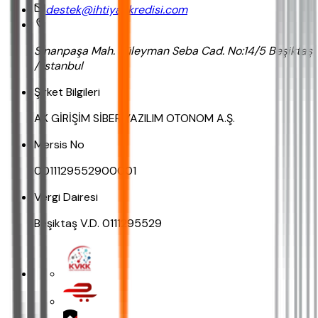
destek@ihtiyackredisi.com
Sinanpaşa Mah. Süleyman Seba Cad. No:14/5 Beşiktaş
/ İstanbul
Şirket Bilgileri
AK GİRİŞİM SİBER YAZILIM OTONOM A.Ş.
Mersis No
0011129552900001
Vergi Dairesi
Beşiktaş V.D. 0111295529