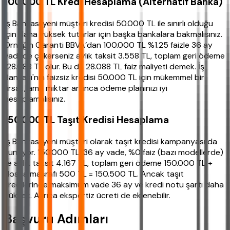
100.000 TL Kredi Hesaplama (Alternatif Banka)
İş Bankası yeni müşteri kredisi 50.000 TL ile sınırlı olduğu
için daha yüksek tutarlar için başka bankalara bakmalısınız.
Örneğin Garanti BBVA’dan 100.000 TL %1.25 faizle 36 ay
vadede çekerseniz aylık taksit 3.558 TL, toplam geri ödeme
128.088 TL olur. Bu da 28.088 TL faiz maliyeti demek. İş
Bankası'nın faizsiz kredisi 50.000 TL için mükemmel bir
fırsat, ama miktar artınca ödeme planınızı iyi
hesaplamalısınız.
150.000 TL Taşıt Kredisi Hesaplama
İş Bankası yeni müşteri olarak taşıt kredisi kampanyası da
sunuyor. 150.000 TL, 36 ay vade, %0 faiz (bazı modellerde)
ile aylık taksit 4.167 TL, toplam geri ödeme 150.000 TL +
dosya masrafı 500 TL = 150.500 TL. Ancak taşıt
kredilerinde maksimum vade 36 ay ve kredi notu şartı daha
yüksek. Ayrıca ekspertiz ücreti de eklenebilir.
Başvuru Adımları