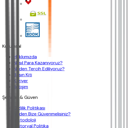
Kurumsal
Hakkımızda
Nasıl Para Kazanıyoruz?
Neden Tercih Ediliyoruz?
Basın Kiti
Kariyer
İletişim
Şeffaflık & Güven
Gizlilik Politikası
Neden Bize Güvenmelisiniz?
Metodoloji
Editoryal Politika