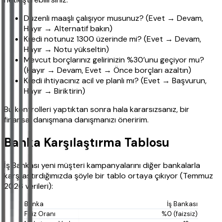
Düzenli maaşlı çalışıyor musunuz? (Evet → Devam,
Hayır → Alternatif bakın)
Kredi notunuz 1300 üzerinde mi? (Evet → Devam,
Hayır → Notu yükseltin)
Mevcut borçlarınız gelirinizin %30’unu geçiyor mu?
(Hayır → Devam, Evet → Önce borçları azaltın)
Kredi ihtiyacınız acil ve planlı mı? (Evet → Başvurun,
Hayır → Biriktirin)
Bu kontrolleri yaptıktan sonra hala kararsızsanız, bir
finansal danışmana danışmanızı öneririm.
Banka Karşılaştırma Tablosu
İş Bankası yeni müşteri kampanyalarını diğer bankalarla
karşılaştırdığımızda şöyle bir tablo ortaya çıkıyor (Temmuz
2026 verileri):
İş Bankası
%0 (faizsiz)