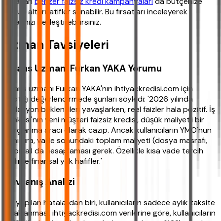
dolaşan
benzer faizsiz kredi kampanyaları
da bütçenize
uygun alternatifler sunabilir. Bu fırsatları inceleyerek
kararınızı netleştirebilirsiniz.
Uzman Tavsiyeleri
Finans Uzmanı Furkan YAKA Yorumu
Finans uzmanı Furkan YAKA'nın ihtiyackredisi.com için
yaptığı değerlendirmede şunları söyledi: '2026 yılında
enflasyon beklentileri yavaşlarken, reel faizler hala pozitif. İş
Bankası'nın yeni müşteri faizsiz kredisi, düşük maliyetli bir
borçlanma aracı olarak cazip. Ancak kullanıcıların YMO'nun
yanı sıra, vade sonundaki toplam maliyeti (dosya masrafı,
sigorta) da hesaplaması gerek. Özellikle kısa vade tercih
edilirse finansal yük hafifler.'
Davranış Analizi
Sık yapılan hatalardan biri, kullanıcıların sadece aylık taksite
odaklanması. ihtiyackredisi.com verilerine göre, kullanıcıların