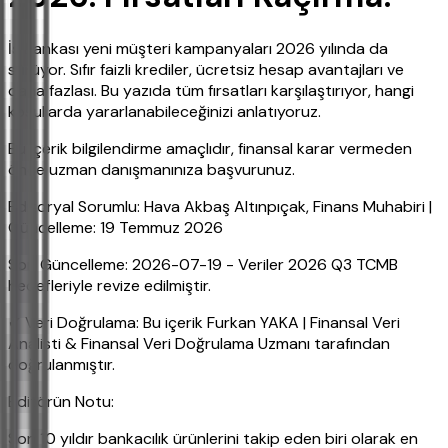
İş Bankası yeni müşteri kampanyaları 2026 yılında da
sürüyor. Sıfır faizli krediler, ücretsiz hesap avantajları ve
daha fazlası. Bu yazıda tüm fırsatları karşılaştırıyor, hangi
koşullarda yararlanabileceğinizi anlatıyoruz.
Bu içerik bilgilendirme amaçlıdır, finansal karar vermeden
önce uzman danışmanınıza başvurunuz.
Editoryal Sorumlu: Hava Akbaş Altınpıçak, Finans Muhabiri |
Güncelleme: 19 Temmuz 2026
Son Güncelleme: 2026-07-19 - Veriler 2026 Q3 TCMB
hedefleriyle revize edilmiştir.
✔ Veri Doğrulama: Bu içerik Furkan YAKA | Finansal Veri
Analisti & Finansal Veri Doğrulama Uzmanı tarafından
doğrulanmıştır.
Editörün Notu:
Son 10 yıldır bankacılık ürünlerini takip eden biri olarak en