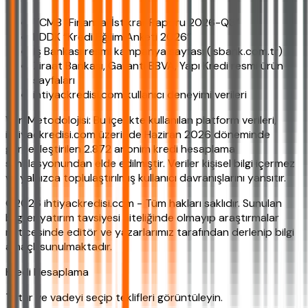
TCMB “Finansal İstikrar Raporu 2026-Q3”
BDDK “Kredi Eğilim Anketi 2026”
İş Bankası resmi kampanya sayfası (isbank.com.tr)
Ziraat Bankası, Garanti BBVA, Yapı Kredi resmi ürün
sayfaları
ihtiyackredisi.com kullanıcı deneyimi verileri
Veri Metodolojisi: Bu içerikte kullanılan platform verileri,
ihtiyackredisi.com üzerinde Haziran 2026 döneminde
gerçekleştirilen 2.872 anonim kredi hesaplama
simülasyonundan elde edilmiştir. Veriler kişisel bilgi içermez
ve yalnızca toplulaştırılmış kullanıcı davranışlarını yansıtır.
©2026 ihtiyackredisi.com - Tüm hakları saklıdır. Sunulan
bilgiler yatırım tavsiyesi niteliğinde olmayıp araştırmalar
neticesinde editör ve yazarlarımız tarafından derlenip bilgi
amaçlı sunulmaktadır.
Kredi Hesaplama
Tutar ve vadeyi seçip teklifleri görüntüleyin.