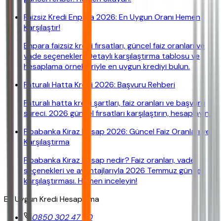
Faizsiz Kredi Enpara 2026: En Uygun Oranı Hemen
Karşılaştır!
Enpara faizsiz kredi fırsatları, güncel faiz oranları ve
vade seçenekleri. Detaylı karşılaştırma tablosu ve
hesaplama örnekleriyle en uygun krediyi bulun.
Faturalı Hatta Kredi 2026: Başvuru Rehberi
Faturalı hatta kredi şartları, faiz oranları ve başvuru
süreci. 2026 güncel fırsatları karşılaştırın, hesaplayın.
Fibabanka Kiraz Hesap 2026: Güncel Faiz Oranları ve
Karşılaştırma
Fibabanka Kiraz Hesap nedir? Faiz oranları, vade
seçenekleri ve avantajlarıyla 2026 Temmuz güncel
karşılaştırması. Hemen inceleyin!
En Uygun Kredi Hesaplama
0850 302 47 90