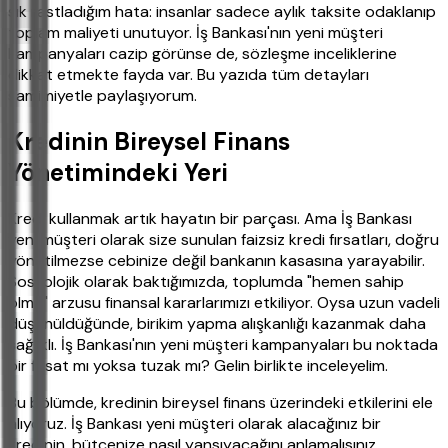
sık rastladığım hata: insanlar sadece aylık taksite odaklanıp
toplam maliyeti unutuyor. İş Bankası'nın yeni müşteri
kampanyaları cazip görünse de, sözleşme inceliklerine
dikkat etmekte fayda var. Bu yazıda tüm detayları
samimiyetle paylaşıyorum.
Kredinin Bireysel Finans
Yönetimindeki Yeri
Kredi kullanmak artık hayatın bir parçası. Ama İş Bankası
yeni müşteri olarak size sunulan faizsiz kredi fırsatları, doğru
yönetilmezse cebinize değil bankanın kasasına yarayabilir.
Sosyolojik olarak baktığımızda, toplumda "hemen sahip
olma" arzusu finansal kararlarımızı etkiliyor. Oysa uzun vadeli
düşünüldüğünde, birikim yapma alışkanlığı kazanmak daha
sağlıklı. İş Bankası'nın yeni müşteri kampanyaları bu noktada
bir fırsat mı yoksa tuzak mı? Gelin birlikte inceleyelim.
Bu bölümde, kredinin bireysel finans üzerindeki etkilerini ele
alıyoruz. İş Bankası yeni müşteri olarak alacağınız bir
kredinin, bütçenize nasıl yansıyacağını anlamalısınız.