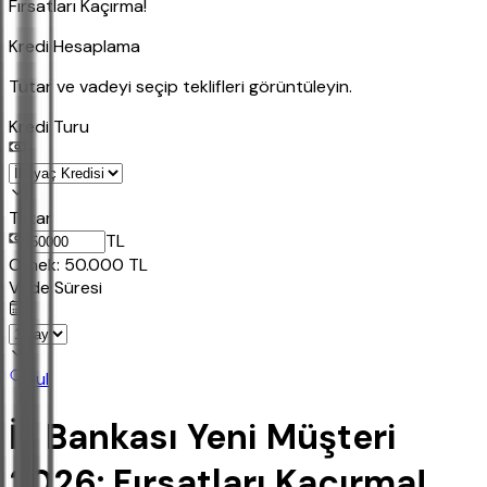
Fırsatları Kaçırma!
Kredi Hesaplama
Tutar ve vadeyi seçip teklifleri görüntüleyin.
Kredi Turu
Tutar
TL
Ornek:
50.000
TL
Vade Süresi
Bul
İş Bankası Yeni Müşteri
2026: Fırsatları Kaçırma!