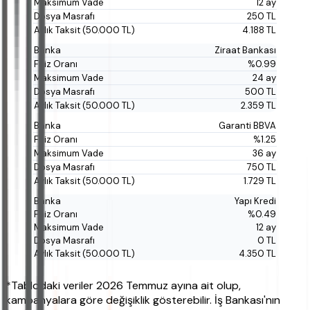
12 ay
250 TL
4.188 TL
Ziraat Bankası
%0.99
24 ay
500 TL
2.359 TL
Garanti BBVA
%1.25
36 ay
750 TL
1.729 TL
Yapı Kredi
%0.49
12 ay
0 TL
4.350 TL
*Tablodaki veriler 2026 Temmuz ayına ait olup,
kampanyalara göre değişiklik gösterebilir. İş Bankası'nın