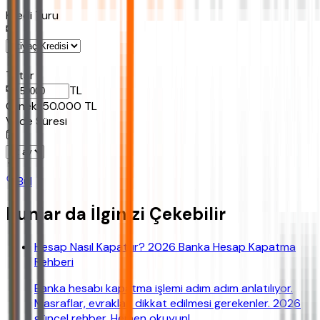
Kredi Turu
Tutar
TL
Ornek:
50.000
TL
Vade Süresi
Bul
Bunlar da İlginizi Çekebilir
Hesap Nasıl Kapatılır? 2026 Banka Hesap Kapatma
Rehberi
Banka hesabı kapatma işlemi adım adım anlatılıyor.
Masraflar, evraklar, dikkat edilmesi gerekenler. 2026
güncel rehber. Hemen okuyun!