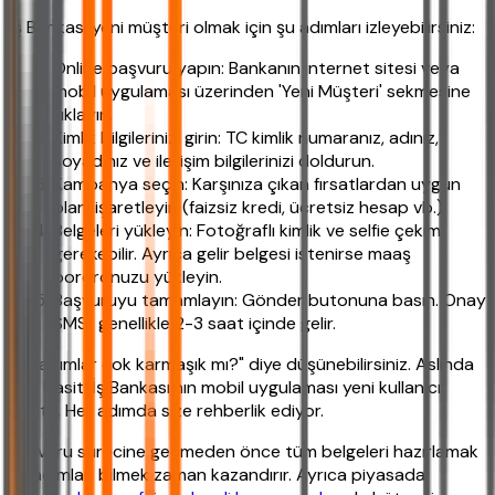
İş Bankası yeni müşteri olmak için şu adımları izleyebilirsiniz:
Online başvuru yapın: Bankanın internet sitesi veya
mobil uygulaması üzerinden 'Yeni Müşteri' sekmesine
tıklayın.
Kimlik bilgilerinizi girin: TC kimlik numaranız, adınız,
soyadınız ve iletişim bilgilerinizi doldurun.
Kampanya seçin: Karşınıza çıkan fırsatlardan uygun
olanı işaretleyin (faizsiz kredi, ücretsiz hesap vb.).
Belgeleri yükleyin: Fotoğraflı kimlik ve selfie çekimi
gerekebilir. Ayrıca gelir belgesi istenirse maaş
bordronuzu yükleyin.
Başvuruyu tamamlayın: Gönder butonuna basın. Onay
SMS'i genellikle 2-3 saat içinde gelir.
"Bu adımlar çok karmaşık mı?" diye düşünebilirsiniz. Aslında
çok basit. İş Bankası'nın mobil uygulaması yeni kullanıcı
dostu. Her adımda size rehberlik ediyor.
Başvuru sürecine geçmeden önce tüm belgeleri hazırlamak
ve adımları bilmek zaman kazandırır. Ayrıca piyasada