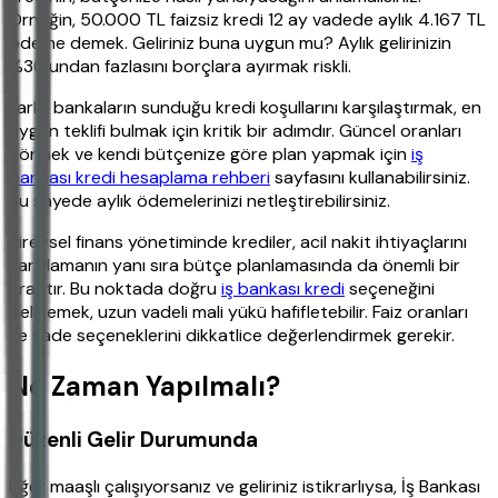
Örneğin, 50.000 TL faizsiz kredi 12 ay vadede aylık 4.167 TL
ödeme demek. Geliriniz buna uygun mu? Aylık gelirinizin
%30'undan fazlasını borçlara ayırmak riskli.
Farklı bankaların sunduğu kredi koşullarını karşılaştırmak, en
uygun teklifi bulmak için kritik bir adımdır. Güncel oranları
görmek ve kendi bütçenize göre plan yapmak için
iş
bankası kredi hesaplama rehberi
sayfasını kullanabilirsiniz.
Bu sayede aylık ödemelerinizi netleştirebilirsiniz.
Bireysel finans yönetiminde krediler, acil nakit ihtiyaçlarını
karşılamanın yanı sıra bütçe planlamasında da önemli bir
araçtır. Bu noktada doğru
iş bankası kredi
seçeneğini
belirlemek, uzun vadeli mali yükü hafifletebilir. Faiz oranları
ve vade seçeneklerini dikkatlice değerlendirmek gerekir.
Ne Zaman Yapılmalı?
Düzenli Gelir Durumunda
Eğer maaşlı çalışıyorsanız ve geliriniz istikrarlıysa, İş Bankası