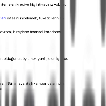
temelen krediye hiç ihtiyacınız yoktur.
leri
listesini incelemek, tüketicilerin en
avramı, bireylerin finansal kararlarını
gun olduğunu söylemek yanlış olur. İşte bu
lanlar ING'nin avantajlı kampanyalarından
r.