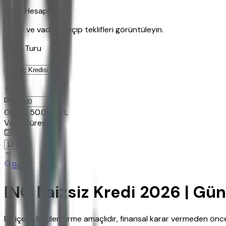
Kredi Hesaplama
Tutar ve vadeyi seçip teklifleri görüntüleyin.
Kredi Turu
Tutar
TL
Ornek:
50.000
TL
Vade Süresi
Bul
ING Faizsiz Kredi 2026 | Gü
Bu içerik bilgilendirme amaçlıdır, finansal karar vermeden ö