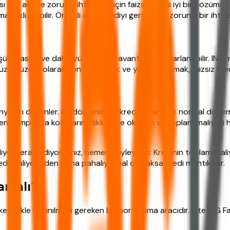
ibi acil ve zorunlu ihtiyaçlar için faizsiz kredi iyi bir çözümd
ntıklı olabilir. Önemli olan, krediyi gerçekten zorunlu bir ihtiya
k masraf ve daha yüksek limit avantajıyla yararlanabilir. ING, 
unuzu düzenli olarak kontrol etmek ve yüksek tutmak, faizsiz kr
anyaları düzenler. Bu dönemlerde kredi kullanmak normal dönem
len kampanya koşullarını dikkatlice okuyun ve toplam maliyeti 
ye merak ediyorsanız, hemen söyleyelim: Kredinin toplam maliyeti
edi maliyetinden daha pahalıya mal olacaksa kredi mantıklıdır.
amalı?
sinlikle kaçınılması gereken bir borçlanma aracıdır. İşte ING Fa