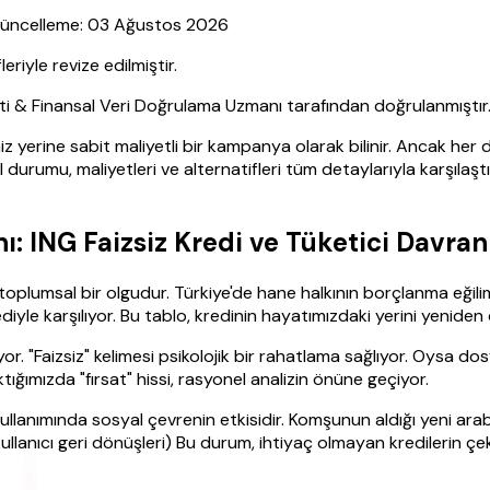
| Güncelleme: 03 Ağustos 2026
yle revize edilmiştir.
sti & Finansal Veri Doğrulama Uzmanı tarafından doğrulanmıştır
aiz yerine sabit maliyetli bir kampanya olarak bilinir. Ancak h
 durumu, maliyetleri ve alternatifleri tüm detaylarıyla karşılaş
ı: ING Faizsiz Kredi ve Tüketici Davran
toplumsal bir olgudur. Türkiye'de hane halkının borçlanma eğilim
rediyle karşılıyor. Bu tablo, kredinin hayatımızdaki yerini yenide
yor. "Faizsiz" kelimesi psikolojik bir rahatlama sağlıyor. Oysa d
tığımızda "fırsat" hissi, rasyonel analizin önüne geçiyor.
ullanımında sosyal çevrenin etkisidir. Komşunun aldığı yeni ar
ullanıcı geri dönüşleri) Bu durum, ihtiyaç olmayan kredilerin ç