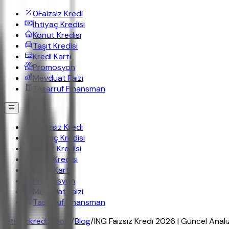
0
Faizsiz Kredi
İhtiyaç Kredisi
Konut Kredisi
Taşıt Kredisi
Kredi Kartı
Promosyon
Mevduat Faizi
Tasarruf Finansman
0
Faizsiz Kredi
İhtiyaç Kredisi
Konut Kredisi
Taşıt Kredisi
Kredi Kartı
Promosyon
Mevduat Faizi
Tasarruf Finansman
ihtiyackredisi.com
/
Blog
/
ING Faizsiz Kredi 2026 | Güncel Anal