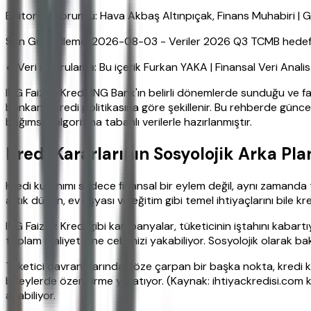
Editoryal Sorumlu: Hava Akbaş Altınpıçak, Finans Muhabiri 
Son Güncelleme: 2026-08-03 - Veriler 2026 Q3 TCMB hedefleri
✔ Veri Doğrulama: Bu içerik Furkan YAKA | Finansal Veri Anali
ING Faizsiz Kredi, ING Bank'ın belirli dönemlerde sunduğu ve f
bankanın kredi politikasına göre şekillenir. Bu rehberde güncel
bağımsız, algoritma tabanlı verilerle hazırlanmıştır.
Kredi Kararlarının Sosyolojik Arka Plan
Kredi kullanımı sadece finansal bir eylem değil, aynı zamanda 
artık düğün, ev eşyası ve eğitim gibi temel ihtiyaçlarını bile k
ING Faizsiz Kredi gibi kampanyalar, tüketicinin iştahını kabartı
toplam maliyet yine cebimizi yakabiliyor. Sosyolojik olarak bak
Tüketici davranışlarında göze çarpan bir başka nokta, kredi k
bireylerde özendirme yaratıyor. (Kaynak: ihtiyackredisi.com k
açabiliyor.