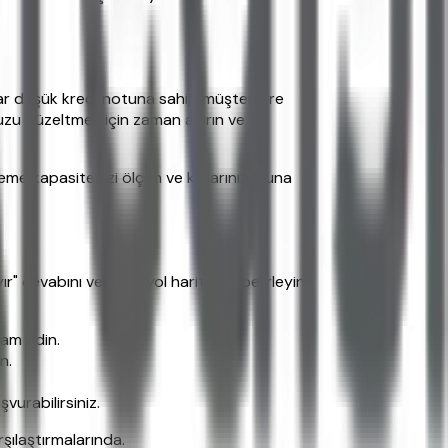
ar düşük kredi notuna sahip müşterilere
uzu düzeltmek için zaman ayırın ve
ödeme kapasitenizi ölçün ve kararınızı buna
 cevabını verin ve yol haritanızı belirleyin.
vam edin.
n.
vurabilirsiniz.
rşılaştırmalarında.