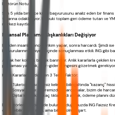
Editörün Notu:
Son 5 yılda binlerce kredi başvurusunu analiz eden bir finans 
tutarına odaklanıyor. Hâlbuki toplam geri ödeme tutarı ve YM
merkezi kayıtları)
Finansal Planlama Alışkanlıkları Değişiyor
Eskiden insanlar önce birikim yapar, sonra harcardı. Şimdi ise
başvurularının saniyeler içinde sonuçlanması etkili. ING gibi b
Ancak her kolaylık bir risk barındırır. Anlık kararlarla çekile
planlaması yapmak, gelir-gider dengesini gözetmek gerekiyor.
Kredi Kararlarını Etkileyen 3 Temel Faktör:
Tüketici algısı: Faizsiz kelimesi bilinçaltında "kazanç" his
Sosyal çevre: Çevremizdeki harcamalar, bizim de harcam
Dijital kolaylık: Birkaç tıkla kredi almak, ödeme planını dü
Bu faktörleri göz önünde bulundurduğumuzda ING Faizsiz Kredi kam
dönüşebilir. Karar sizin, ama bilinçli olmak şart.