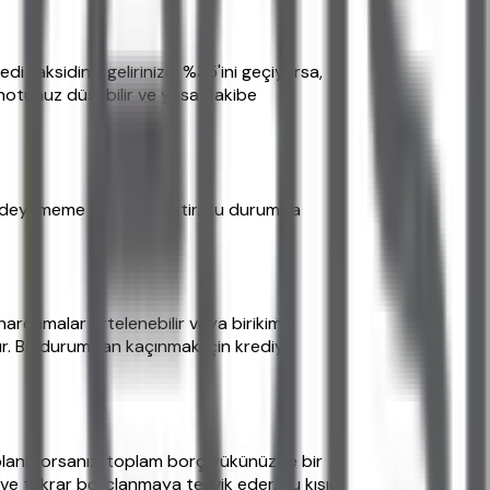
 taksidiniz gelirinizin %35'ini geçiyorsa,
 notunuz düşebilir ve yasal takibe
ni ödeyememe riski yüksektir. Bu durumda
harcamalar ertelenebilir veya birikimle
lur. Bu durumdan kaçınmak için krediyi
planlıyorsanız, toplam borç yükünüzde bir
 ve tekrar borçlanmaya teşvik eder. Bu kısır