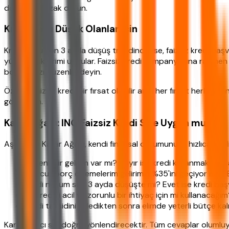
döngüden uzak durun.
Kredi Notu Düşük Olanlar İçin
Kredi notu son 3 ayda düşüş trendindeyse, faizsiz kredi baş
yüksek risk primi uygular. Faizsiz kredi kampanyasına rağmen
borçlarınızı düzenli ödeyin.
Özetle: Faizsiz kredi bir fırsat olabilir ama her fırsat herkes 
göre verin.
Karar Ağacı: ING Faizsiz Kredi Size Uygun mu?
Aşağıdaki Karar Ağacı, kendi finansal durumunuzu hızlıca analiz
Düzenli bir gelirim var mı? Hayır ise kredi kullanmaktan 
Mevcut borç ödemelerim gelirimin %35'ini geçiyor mu? Ev
Kredi notum son 3 ayda düşüşte mi? Evet ise kredi baş
Bu krediyi acil ve zorunlu bir ihtiyaç için mi kullanacağı
Kredi taksidini ödedikten sonra elimde yeterli bütçe kalı
Karar ağacı sizi doğru yönlendirecektir. Tüm cevaplar olumluysa