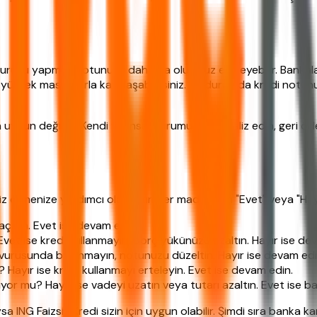
vurusu yapmak notunuzu daha da olumsuz etkileyebilir. Bankal
 yüksek masraflarla karşılaşabilirsiniz. Bu durumda kredi notun
için uygun değildir. Kendi finansal durumunuzu analiz edin, geri 
 etmenize yardımcı olacaktır. Her madde için "Evet" veya "Hayır"
kaçının. Evet ise devam edin.
et ise kredi kullanmayın, borç yükünüzü azaltın. Hayır ise de
vurusunda bulunmayın, notunuzu düzeltin. Hayır ise devam edi
m? Hayır ise kredi kullanmayı erteleyin. Evet ise devam edin.
yor mu? Hayır ise vadeyi uzatın veya tutarı azaltın. Evet ise baş
 ING Faizsiz Kredi sizin için uygun olabilir. Şimdi sıra banka ka