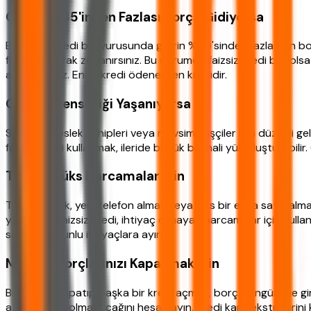
Gelirin %35'inden Fazlası Borça Gidiyorsa
Bankalar, kredi başvurusunda gelirin %50'sinden fazlasının bor
finansal olarak zorlanırsınız. Bu durumda faizsiz kredi bile o
alınabilirsiniz. En iyi kredi ödenebilen kredidir.
Gelir Düzensizliği Yaşanıyorsa
Serbest meslek sahipleri veya mevsimlik işçiler için düzenli ge
faizsiz kredi kullanmak, ileride büyük bir mali yük oluşturabilir
Tatil ve Lüks Harcamalar İçin
Tatile gitmek, yeni telefon almak veya lüks bir eşya satın alm
yapılabilir. Faizsiz kredi, ihtiyaç olmayan harcamalar için kul
sadece zorunlu ihtiyaçlara ayırın.
Mevcut Borçlarınızı Kapatmak İçin
Bir krediyi kapatıp başka bir kredi açmak, borç döngüsüne g
azalma olup olmayacağını hesaplayın. Kredi kartı ekstrelerini 