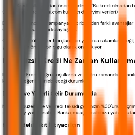
İpucu: Kredi kullanmadan önce kendinize "Bu kredi olmadan bu 
(Kaynak: ihtiyackredisi.com kullanıcı deneyimi verileri)
Bankaların sunduğu kampanyalar birbirinden farklı avantajla
uygun teklifi bulmasını kolaylaştırır.
Günümüzde tüketiciler borçlanırken yalnızca rakamlara değil
şekillendiren önemli bir olgu olarak öne çıkıyor.
ING Faizsiz Kredi Ne Zaman Kullanılm
ING Faizsiz Kredi, doğru koşullarda ve doğru zamanda kullanılı
kredinin değerlendirilebileceği durumlar:
Düzenli ve Yeterli Gelir Durumunda
Maaşınız düzenli ise ve kredi taksidi gelirinizin %30'unu geçmiy
daha kolay yararlanabilir. Banka, maaş hesabınıza yatan tuta
Kısa Vadeli Nakit İhtiyacı İçin