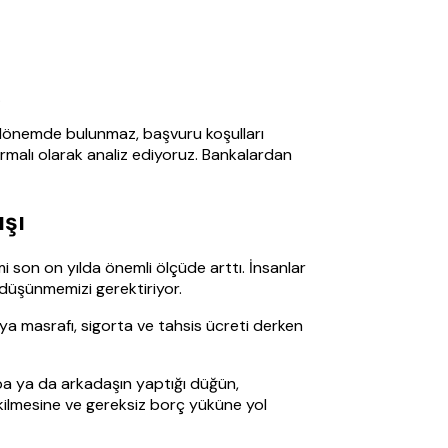
.
er dönemde bulunmaz, başvuru koşulları
tırmalı olarak analiz ediyoruz. Bankalardan
ışı
i son on yılda önemli ölçüde arttı. İnsanlar
n düşünmemizi gerektiriyor.
osya masrafı, sigorta ve tahsis ücreti derken
aba ya da arkadaşın yaptığı düğün,
ekilmesine ve gereksiz borç yüküne yol