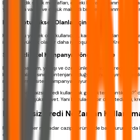
Beklenmedik sağlık masrafları, evdeki beyaz eşyanın bozulması g
yerine kısa vadeli ve düşük maliyetli bir kredi kullanmak daha ma
Kredi Notu Yüksek Olanlar İçin
Kredi notu yüksek olan kullanıcılar, kampanyalardan daha düşü
için notu yüksek olanlar daha iyi koşullar yakalar. Kredi not
Sıfır Faizli Özel Kampanya Dönemlerinde
Bankalar bayram, yılbaşı ve özel günlerde faizsiz kredi kamp
kampanyaların sınırlı kontenjanı olduğunu unutmayın. İlan edi
resmi internet sitesi kampanya duyuruları)
"Bu durumda faizsiz kredi kullanmak gerçekten mantıklı mı?" di
maliyetten düşükse evet. Yani bozulacak bir dişin tedavisi, kr
ING Faizsiz Kredi Ne Zaman Kullanılm
Faizsiz kredi her ne kadar cazip görünse de bazı durumlarda ke
durumlar: