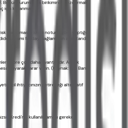
ür. Bu tür durumlarda birikiminizi bozdurmak
ç için kullanmaktır.
risk skorlamasını kredi notuna göre yaptığı
ediden azami faydayı sağlamanın anahtarıdır.
lere göre çok daha avantajlıdır. Ancak
hesaplayarak karar verin. (Kaynak: ING Bank
, acil ihtiyacınızın getireceği alternatif
izsiz Kredi'nin kullanılmaması gereken