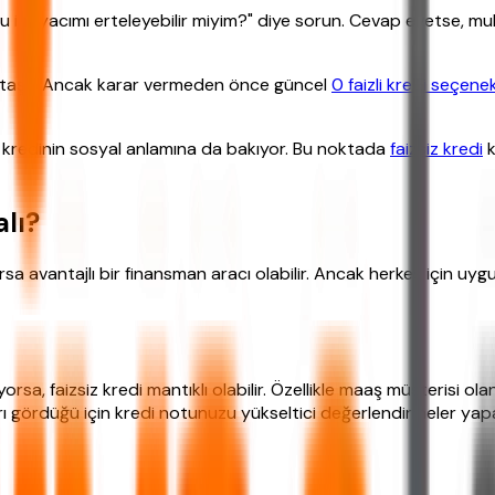
ihtiyacımı erteleyebilir miyim?" diye sorun. Cevap evetse, muh
r taşır. Ancak karar vermeden önce güncel
0 faizli kredi seçenek
, kredinin sosyal anlamına da bakıyor. Bu noktada
faizsiz kredi
k
alı?
rsa avantajlı bir finansman aracı olabilir. Ancak herkes için uy
orsa, faizsiz kredi mantıklı olabilir. Özellikle maaş müşterisi o
rı gördüğü için kredi notunuzu yükseltici değerlendirmeler yapa