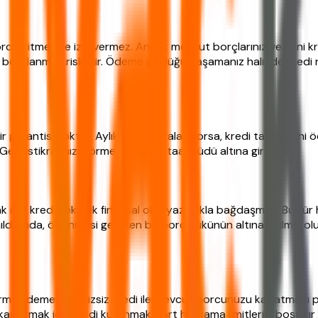
ca gitmesine izin vermez. Ancak mevcut borçlarınız ve yeni kredi
lsa borçlanmak risklidir. Ödeme güçlüğü yaşamanız halinde kredi
lir garantisi yoktur. Aylık gelir dalgalanıyorsa, kredi taksitleri
. Gelir istikrarınızı görmeden kredi taahhüdü altına girmeyin.
ak için kredi çekmek finansal okuryazarlıkla bağdaşmaz. Bu tür 
lanıldığında, ödenmesi gereken bir borç yükünün altına girilmiş o
irmek demektir. Faizsiz kredi ile mevcut borcunuzu kapatmayı 
kapatmak için kredi kullanmak, kart harcama limitlerini boşaltır