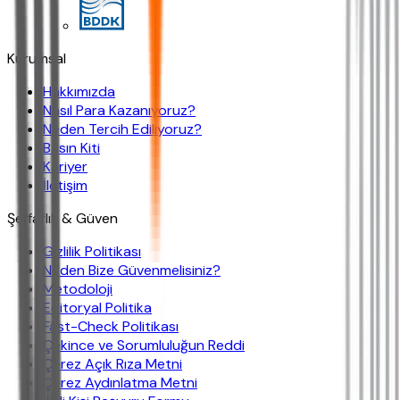
Kurumsal
Hakkımızda
Nasıl Para Kazanıyoruz?
Neden Tercih Ediliyoruz?
Basın Kiti
Kariyer
İletişim
Şeffaflık & Güven
Gizlilik Politikası
Neden Bize Güvenmelisiniz?
Metodoloji
Editoryal Politika
Fast-Check Politikası
Çekince ve Sorumluluğun Reddi
Çerez Açık Rıza Metni
Çerez Aydınlatma Metni