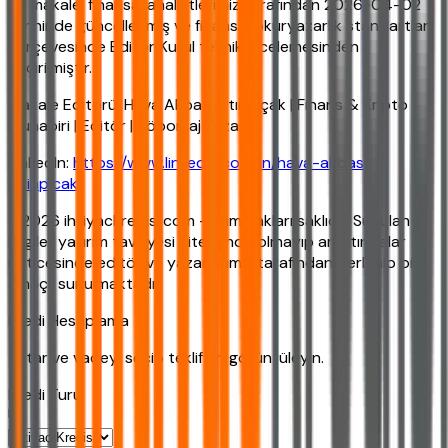
Bu makale, finansal analistlerimiz tarafından 2026-04-02
tarihinde güncellenmiş ve finansal okuryazarlık standartları
çerçevesinde Editör Kurul teknik incelemesinden
geçirilmiştir.
Makale Editörü: Hava Akbaş Altınpıçak | Finans & Kripto
Muhabiri | Editör | Röportaj Yazarı
LinkedIn:
https://www.linkedin.com/in/hava-akbas-
altinpicak/
©2026 ihtiyackredisi.com - Tüm hakları saklıdır. Sunulan
bilgiler yatırım tavsiyesi niteliğinde olmayıp araştırmalar
neticesinde editör ve yazarlarımız tarafından derlenip bilgi
amaçlı sunulmaktadır.
Kredi Hesaplama
Tutar ve vadeyi seçip teklifleri görüntüleyin.
Kredi Turu