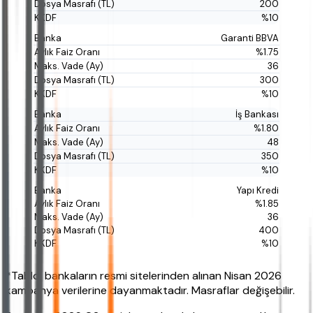
200
%10
Garanti BBVA
%1.75
36
300
%10
İş Bankası
%1.80
48
350
%10
Yapı Kredi
%1.85
36
400
%10
*Tablo, bankaların resmi sitelerinden alınan Nisan 2026
kampanya verilerine dayanmaktadır. Masraflar değişebilir.