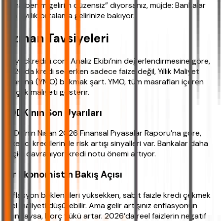
“Ama benim gelirim düzensiz” diyorsanız, müjde: Bankalar
son 1 yıllık ortalama gelirinize bakıyor.
Uzman Tavsiyeleri
ihtiyackredisi.com Analiz Ekibi’nin değerlendirmesine göre,
2026’da kredi seçerken sadece faize değil, Yıllık Maliyet
Oranı’na (YMO) bakmak şart. YMO, tüm masrafları içeren
gerçek maliyeti gösterir.
BDDK’nın Son Uyarıları
BDDK’nın Nisan 2026 Finansal Piyasalar Raporu’na göre,
tüketici kredilerinde risk artışı sinyalleri var. Bankalar daha
seçici davranıyor, kredi notu önemi artıyor.
Bir Ekonomistin Bakış Açısı
Enflasyon beklentileri yüksekken, sabit faizle kredi çekmek
reel maliyeti düşürebilir. Ama gelir artışınız enflasyonun
altındaysa, borç yükü artar. 2026’da reel faizlerin negatif