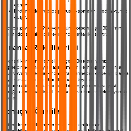
demeyin.
Birden fazla kredi başvurusu yapmayın, kredi notunuz
düşer.
“Acaba güvenilir mi?” diye düşünüyorsanız, işte BDDK’nın
ilgili maddesi: Tüketici kredilerinde şeffaflık esastır.
Finansal Risk Bildirimi
Finansal kararlar bireysel risk içerir. Bu içerik yalnızca
bilgilendirme amacıyla hazırlanmıştır. Herhangi bir finansal
ürün veya hizmet hakkında karar vermeden önce İlgili banka
veya kuruluşun resmi kanallarından teyit alın.
ihtiyackredisi.com’da yer alan bilgiler, yatırım tavsiyesi
niteliği taşımaz ve kişisel finansal kararlarınızın tek dayanağı
olamaz.
Sonuç ve Öneriler
İhtiyaç kredisi, doğru yerde ve doğru miktarda
kullanıldığında hayat kurtarır. Ama yanlış kullanımı finansal