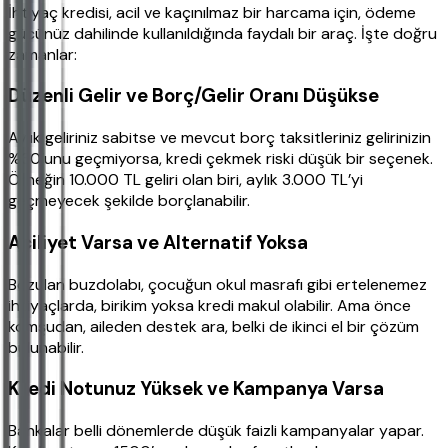
İhtiyaç kredisi, acil ve kaçınılmaz bir harcama için, ödeme
gücünüz dahilinde kullanıldığında faydalı bir araç. İşte doğru
zamanlar:
Düzenli Gelir ve Borç/Gelir Oranı Düşükse
Aylık geliriniz sabitse ve mevcut borç taksitleriniz gelirinizin
%30’unu geçmiyorsa, kredi çekmek riski düşük bir seçenek.
Örneğin 10.000 TL geliri olan biri, aylık 3.000 TL’yi
geçmeyecek şekilde borçlanabilir.
Aciliyet Varsa ve Alternatif Yoksa
Bozulan buzdolabı, çocuğun okul masrafı gibi ertelenemez
ihtiyaçlarda, birikim yoksa kredi makul olabilir. Ama önce
komşudan, aileden destek ara, belki de ikinci el bir çözüm
bulunabilir.
Kredi Notunuz Yüksek ve Kampanya Varsa
Bankalar belli dönemlerde düşük faizli kampanyalar yapar.