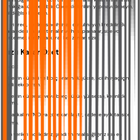
bataklığa sürükleyebilir. Öncelikle birikim yapmayı deneyin,
acil değilse bekleyin.
En iyi kredi, çekilmesine ihtiyaç duyulmayan kredidir. Bu
makaledeki karşılaştırmalar ve hesaplamalar, size yol
göstermek için. Nihai karar her zaman sizin.
Hızlı Karar Özeti
Kısaca:
✔ Gelirin düzenli ve borç oranın düşükse, acil ihtiyaç için
kredi çekebilirsin.
❌ Gelirin düzensiz veya borç yükün yüksekse, kesinlikle
çekme.
📊 Bankaları YMO’ya göre karşılaştır, sadece aylık taksite
bakma.
Tüm verileri incelediniz, şimdi finansal sağlığınız için en