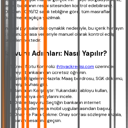
hemen bankanın resmi sitesinden kontrol edebilirsiniz.
BDDK’nın 2026/12 sayılı tebliğine göre, tüm masraflar
sözleşmede açıkça yazılmalı.
Finansal piyasalardaki oynaklık nedeniyle, bu içerik her ayın
ilk iş günü piyasa verileriyle manuel olarak kontrol edilip
güncellenmektedir.
Başvuru Adımları: Nasıl Yapılır?
Kredi Notu Kontrolü:
ihtiyackredisi.com
üzerinden
veya bankalardan ücretsiz öğrenin.
Gelir Belgelerini Hazırla: Maaş bordrosu, SGK dökümü,
vergi levhası gibi.
Bankaları Karşılaştır: Yukarıdaki tabloyu kullan,
kampanya detaylarını incele.
Online Başvuru: Seçtiğin bankanın internet
şubesinden veya mobil uygulamasından başvur.
Onay ve Para Çekme: Onay sonrası sözleşme imzala,
paran hesabına geçsin.