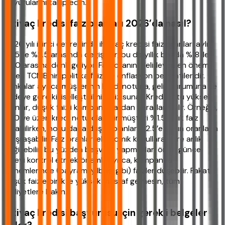
duyurularını takip edin.
İhtiyaç kredisi faiz oranları 2026’da nasıl?
2026 yılı ikinci çeyreğinde ihtiyaç kredisi faiz oranları aylık
%1.5 ile %2.5 arasında değişiyor, bu da yıllık bazda %18 ile
%30 arasına denk geliyor. Faiz oranını belirleyen en önemli
etken TCMB’nin politika faizi ve enflasyon beklentileridir.
Bankalar ayrıca müşterinin kredi notuna, gelir durumuna ve
vadeye göre kişiselleştirilmiş faiz sunar. Kredi notu yüksek
olanlar, düşük faizli kampanyalardan yararlanabilir. Örneğin,
750 ve üzeri kredi notu olan bir müşteri %1.5 aylık faiz
bulabilirken, notu daha düşük olanlar %2.5’e yakın oranlarla
karşılaşabilir. Faiz oranları ekonomik koşullara göre anlık
değişebilir, bu yüzden başvuru yapmadan önce güncel
listeyi kontrol etmek önemli. Ayrıca, kampanya
dönemlerinde (bayram, yılbaşı gibi) faizler düşebilir. Fakat
düşük faizle birlikte yüksek masraf gelmesin, tüm
maliyetlere bakın.
İhtiyaç kredisi başvurusu için gerekli belgeler