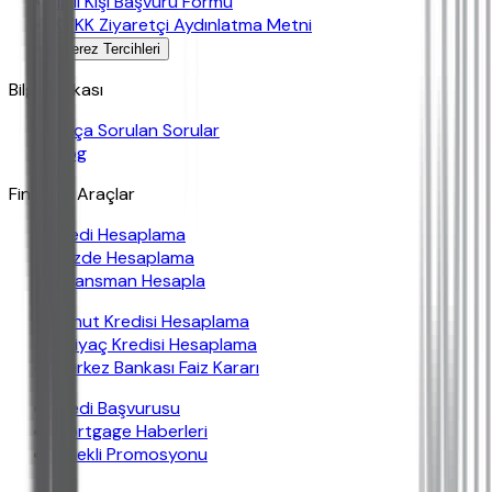
İlgili Kişi Başvuru Formu
KVKK Ziyaretçi Aydınlatma Metni
Çerez Tercihleri
Bilgi Bankası
Sıkça Sorulan Sorular
Blog
Finansal Araçlar
Kredi Hesaplama
Yüzde Hesaplama
Finansman Hesapla
Konut Kredisi Hesaplama
İhtiyaç Kredisi Hesaplama
Merkez Bankası Faiz Kararı
Kredi Başvurusu
Mortgage Haberleri
Emekli Promosyonu