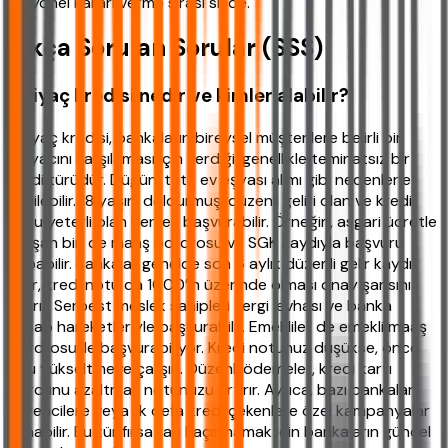
rasyonel kararı verme sırası sizde.
Sıkça Sorulan Sorular (SSS)
İhtiyaç kredisi nedir ve kimler alabilir?
İhtiyaç kredisi, bankaların bireysel müşterilere belirli bir
ihtiyacını karşılaması için verdiği, genellikle teminatsız bir
kredi türüdür. Düğün, tatil, ev eşyası alımı gibi nedenlerle
çekilebilir. 18 yaşını doldurmuş, düzenli geliri olan ve kredi
notu yeterli olan herkes başvurabilir. Örneğin, asgari ücretle
çalışan biri de maaş bordrosu ve SGK kaydıyla başvuru
yapabilir. Bankalar genelde son 6 aylık düzenli gelir kaydı
arar, kredi notu da 1000’in üzerinde olması onay şansını
artırır. Serbest meslek sahipleri vergi levhası ve banka
hesap hareketleriyle başvurabilir. Emekliler de emekli maaş
bordrosu ile başvurabiliyor. Kredi notunuz düşükse, önce
onu yükseltmeye çalışın. Düzenli ödemeler, kredi kartı
borcunu azaltmak notunuzu artırır. Ayrıca, bazı bankalar
öğrencilere veya ilk defa kredi çekenlere özel kampanyalar
sunabilir. Bu tür fırsatları kaçırmamak için bankaların güncel