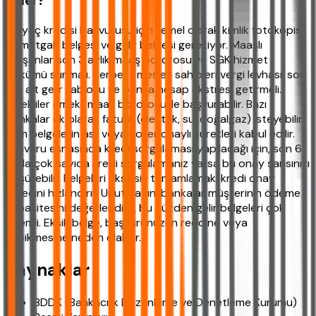
neler?
İhtiyaç kredisi başvurusu için temel olarak kimlik fotokopisi,
ikametgah belgesi ve gelir belgesi gerekiyor. Maaşlı
çalışanlar son 3 aylık maaş bordrosu ve SGK hizmet
dökümü sunmalı. Serbest meslek sahipleri vergi levhası, son
yıla ait gelir tablosu ve banka hesap ekstresi getirmeli.
Emekliler emekli maaş bordrosu ile başvurabilir. Bazı
bankalar ek olarak fatura (elektrik, su, doğalgaz) isteyebilir.
Tüm belgelerin aslı veya noter onaylı suretleri kabul edilir.
Başvuru esnasında kredi sorgulaması yapılacağı için, son 6
ayda çok sayıda kredi sorgulamanız varsa bu onay şansınızı
düşürebilir. Belgeleri eksiksiz tamamlamak, kredi onay
sürecini hızlandırır. Unutmayın, bankalar müşterinin ödeme
kapasitesini değerlendirir, bu yüzden gelir belgeleri çok
önemli. Eksik belge, başvurunuzun reddine veya
gecikmesine neden olabilir.
Kaynaklar
BDDK (Bankacılık Düzenleme ve Denetleme Kurumu)