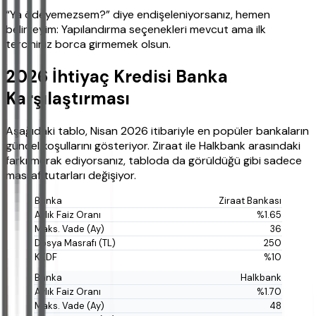
“Ya ödeyemezsem?” diye endişeleniyorsanız, hemen
belirteyim: Yapılandırma seçenekleri mevcut ama ilk
tercihiniz borca girmemek olsun.
2026 İhtiyaç Kredisi Banka
Karşılaştırması
Aşağıdaki tablo, Nisan 2026 itibariyle en popüler bankaların
güncel koşullarını gösteriyor. Ziraat ile Halkbank arasındaki
farkı merak ediyorsanız, tabloda da görüldüğü gibi sadece
masraf tutarları değişiyor.
Ziraat Bankası
%1.65
36
250
%10
Halkbank
%1.70
48