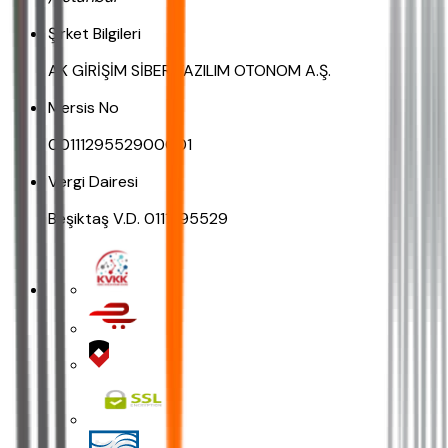
Şirket Bilgileri
AK GİRİŞİM SİBER YAZILIM OTONOM A.Ş.
Mersis No
0011129552900001
Vergi Dairesi
Beşiktaş V.D. 0111295529