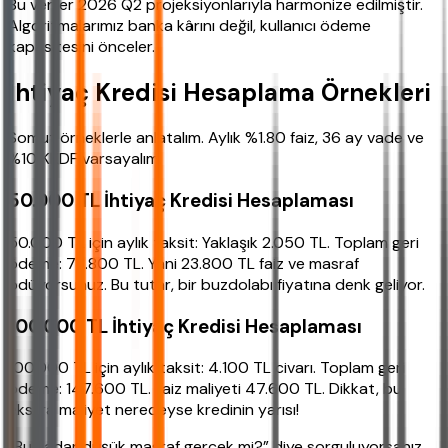
Bu veriler 2026 Q2 projeksiyonlarıyla harmonize edilmiştir.
Algoritmalarımız banka kârını değil, kullanıcı ödeme
kapasitesini önceler.
İhtiyaç Kredisi Hesaplama Örnekleri
Somut örneklerle anlatalım. Aylık %1.80 faiz, 36 ay vade ve
%10 KKDF varsayalım.
50.000 TL İhtiyaç Kredisi Hesaplaması
50.000 TL için aylık taksit: Yaklaşık 2.050 TL. Toplam geri
ödeme: 73.800 TL. Yani 23.800 TL faiz ve masraf
ödüyorsunuz. Bu tutar, bir buzdolabı fiyatına denk geliyor.
100.000 TL İhtiyaç Kredisi Hesaplaması
100.000 TL için aylık taksit: 4.100 TL civarı. Toplam geri
ödeme: 147.600 TL. Faiz maliyeti 47.600 TL. Dikkat, bu
ekstra maliyet neredeyse kredinin yarısı!
“Bu kadar düşük masraf gerçek mi?” diye sorguluyorsanız,