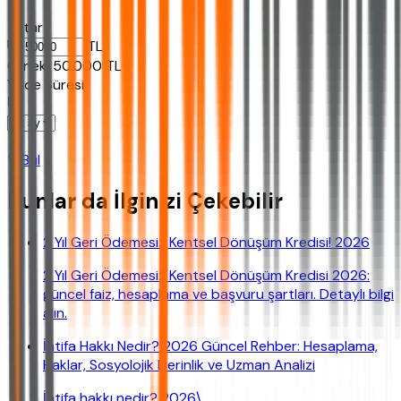
Tutar
TL
Ornek:
50.000
TL
Vade Süresi
Bul
Bunlar da İlginizi Çekebilir
2 Yıl Geri Ödemesiz Kentsel Dönüşüm Kredisi! 2026
2 Yıl Geri Ödemesiz Kentsel Dönüşüm Kredisi 2026:
güncel faiz, hesaplama ve başvuru şartları. Detaylı bilgi
alın.
İntifa Hakkı Nedir? 2026 Güncel Rehber: Hesaplama,
Haklar, Sosyolojik Derinlik ve Uzman Analizi
İntifa hakkı nedir? 2026\