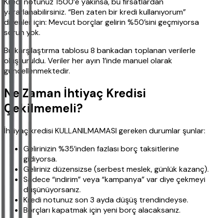
Kredi notunuz 1500’e yakınsa, bu fırsatlardan
yararlanabilirsiniz. “Ben zaten bir kredi kullanıyorum”
diyenler için: Mevcut borçlar gelirin %50’sini geçmiyorsa
sorun yok.
Bu karşılaştırma tablosu 8 bankadan toplanan verilerle
oluşturuldu. Veriler her ayın 1’inde manuel olarak
güncellenmektedir.
Ne Zaman İhtiyaç Kredisi
Çekilmemeli?
İhtiyaç kredisi KULLANILMAMASI gereken durumlar şunlar:
Gelirinizin %35’inden fazlası borç taksitlerine
gidiyorsa.
Geliriniz düzensizse (serbest meslek, günlük kazanç).
Sadece “indirim” veya “kampanya” var diye çekmeyi
düşünüyorsanız.
Kredi notunuz son 3 ayda düşüş trendindeyse.
Borçları kapatmak için yeni borç alacaksanız.