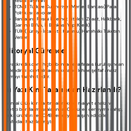
Resmi Yayınları
TCMB (Türkiye Cumhuriyet Merkez Bankası) Para
Politikası Raporları
Bankaların Resmi İnternet Siteleri (Ziraat, Halkbank,
Garanti BBVA, İş Bankası, Yapı Kredi)
TÜİK (Türkiye İstatistik Kurumu) Hanehalkı Tüketim
Verileri
Editoryal Güvence
ihtiyackredisi.com, hiçbir banka veya finans kuruluşundan
yönlendirici ücret almadan, kullanıcı lehine şeffaf analiz
sunmayı taahhüt eder.
Bu Yazı Kim Tarafından Hazırlandı?
Finansal ürün karşılaştırmaları, kredi maliyet analizi ve
tüketici borçlanması alanında 10 yıl üzeri deneyime sahip,
banka ürünleri ve TCMB verileriyle çalışan editörler
tarafından hazırlanmıştır.