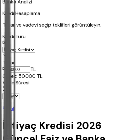
Banka Analizi
Kredi Hesaplama
Tutar ve vadeyi seçip teklifleri görüntüleyin.
Kredi Turu
Tutar
TL
Ornek:
50.000
TL
Vade Süresi
Bul
İhtiyaç Kredisi 2026
Güncel Faiz ve Banka