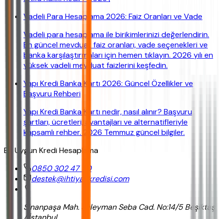
Vadeli Para Hesaplama 2026: Faiz Oranları ve Vade
Vadeli para hesaplama ile birikimlerinizi değerlendirin.
En güncel mevduat faiz oranları, vade seçenekleri ve
banka karşılaştırmaları için hemen tıklayın. 2026 yılı en
yüksek vadeli mevduat faizlerini keşfedin.
Yapı Kredi Banka Kartı 2026: Güncel Özellikler ve
Başvuru Rehberi
Yapı Kredi Banka Kartı nedir, nasıl alınır? Başvuru
şartları, ücretleri, avantajları ve alternatifleriyle
kapsamlı rehber. 2026 Temmuz güncel bilgiler.
En Uygun Kredi Hesaplama
0850 302 47 90
destek@ihtiyackredisi.com
Sinanpaşa Mah. Süleyman Seba Cad. No:14/5 Beşiktaş
/ İstanbul