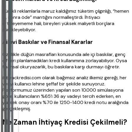
Sürekli reklamlarla maruz kaldığımız tüketim çılgınlığı, “hemen
al, sonra öde” mantığını normalleştirdi. İhtiyacı
erteleyememe hali, bireyleri yüksek maliyetli borçlara
sürükleyebiliyor.
Ailevi Baskılar ve Finansal Kararlar
Özellikle düğün masrafları konusunda aile içi baskılar, genç
çiftleri planlamadıkları kredi kullanımına zorlayabiliyor. Oysa
finansal okuryazarlık, bu baskılara karşı durmayı öğretir.
ihtiyackredisi.com olarak bağımsız analiz ilkemiz gereği, her
veriyi kullanıcı lehine şeffaf bir şekilde sunuyoruz.
Platformumuz üzerinden yapılan son 10.000 simülasyona
göre, kullanıcıların %65’i 36 ay vadeyi tercih ederken, en
yüksek onay oranı %70 ile 1250-1400 kredi notu aralığında
gerçekleşmiş.
Ne Zaman İhtiyaç Kredisi Çekilmeli?