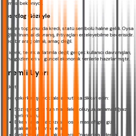
kalması bekleniyor.
Sosyolog Gözüyle
Tüketim toplumunda kredi, statü sembolü haline geldi. Oysa
sağlıklı finansal davranış, ihtiyaçları erteleyebilme becerisidir.
Kredi bir araç olmalı, amaç değil.
Bu içerik, teorik anlatımla değil; gerçek kullanıcı davranışları,
saha gözlemleri ve güncel ekonomik verilerle hazırlanmıştır.
Önemli Uyarı
Dikkat!
Kredi çekerken şu noktalara mutlaka dikkat edin:
Sözleşmedeki tüm maddeleri okuyun, anlamadığınız
yerleri sorun.
Erken kapatma cezası, dosya masrafı gibi gizli
maliyetleri kontrol edin.
Gelirinize uygun taksit seçin, “nasıl olsa öderim”