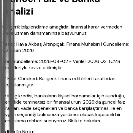
Analizi
Bu içerik bilgilendirme amaçlıdır, finansal karar vermeden
önce uzman danışmanınıza başvurunuz.
Yazar: Hava Akbaş Altınpıçak, Finans Muhabiri | Güncelleme:
02 Nisan 2026
Son Güncelleme: 2026-04-02 - Veriler 2026 Q2 TCMB
hedefleriyle revize edilmiştir.
✔ Fact Checked: Bu içerik finans editörleri tarafından
doğrulanmıştır.
İhtiyaç kredisi, bankaların kişisel harcamalar için sunduğu,
genellikle teminatsız bir finansal ürün. 2026’da güncel faiz
oranları, vade seçenekleri ve banka karşılaştırması ile en
uygun seçeneği bulmanıza yardımcı olacak kapsamlı bir
hesaplama rehberi sunuyoruz. Birlikte bakalım.
Editörün Notu: