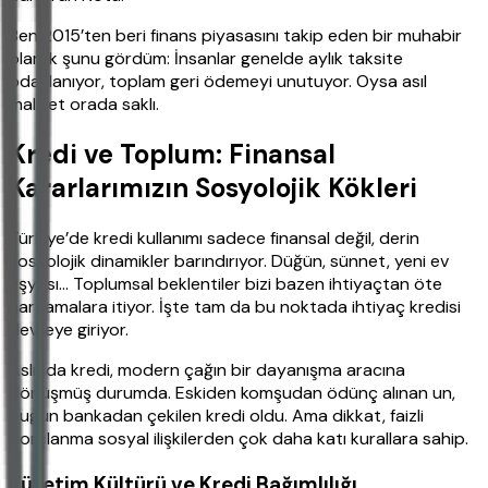
Ben 2015’ten beri finans piyasasını takip eden bir muhabir
olarak şunu gördüm: İnsanlar genelde aylık taksite
odaklanıyor, toplam geri ödemeyi unutuyor. Oysa asıl
maliyet orada saklı.
Kredi ve Toplum: Finansal
Kararlarımızın Sosyolojik Kökleri
Türkiye’de kredi kullanımı sadece finansal değil, derin
sosyolojik dinamikler barındırıyor. Düğün, sünnet, yeni ev
eşyası… Toplumsal beklentiler bizi bazen ihtiyaçtan öte
harcamalara itiyor. İşte tam da bu noktada ihtiyaç kredisi
devreye giriyor.
Aslında kredi, modern çağın bir dayanışma aracına
dönüşmüş durumda. Eskiden komşudan ödünç alınan un,
bugün bankadan çekilen kredi oldu. Ama dikkat, faizli
borçlanma sosyal ilişkilerden çok daha katı kurallara sahip.
Tüketim Kültürü ve Kredi Bağımlılığı