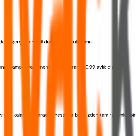
ece gerçekten acil durumlarda kullanılmalı.
irdiniz. Kampanya döneminde faiz oranı %0.99 aylık olsun.
ay faizi kalan anaparadan hesaplar bu yüzden tam rakamlar biraz 