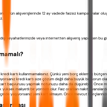
ronik ürün alışverişlerinde 12 ay vadede faizsiz kampanyalar ol
z.
t dışı seyahatlerinizde veya internetten alışveriş yaparken bu g
lmamalı?
 kredi kartı kullanmamalısınız. Çünkü yeni borç eklemek bütçeniz
ıyorsanız kredi kartı size çözüm değil daha büyük bir sorun ola
 kart başvurusu yapmak notunuzu daha da düşürebilir. Önce me
yüksek maliyetli bir yöntem olur. Faiz oranları nakit avanslar
içinde yaşıyorsanız yeni kart almayın. Önce mevcut borçlarınızı b
aştırması