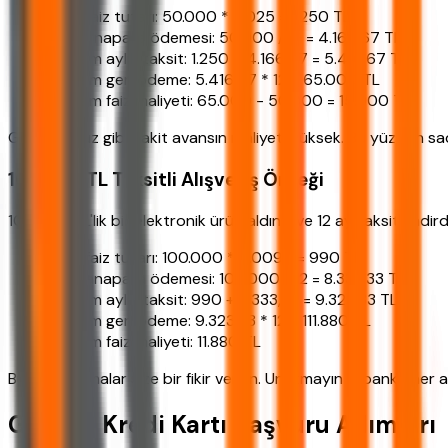
Aylık faiz tutarı: 50.000 * 0.025 = 1.250 TL
Aylık anapara ödemesi: 50.000 / 12 = 4.166,67 TL
Toplam aylık taksit: 1.250 + 4.166,67 = 5.416,67 TL
Toplam geri ödeme: 5.416,67 * 12 = 65.000 TL
Toplam faiz maliyeti: 65.000 - 50.000 = 15.000 TL
Gördüğünüz gibi nakit avansın maliyeti yüksek. Bu yüzden sad
100.000 TL Taksitli Alışveriş Örneği
100.000 TL'lik bir elektronik ürün aldınız ve 12 ay taksitlend
Aylık faiz tutarı: 100.000 * 0.0099 = 990 TL
Aylık anapara ödemesi: 100.000 / 12 = 8.333,33 TL
Toplam aylık taksit: 990 + 8.333,33 = 9.323,33 TL
Toplam geri ödeme: 9.323,33 * 12 = 111.880 TL
Toplam faiz maliyeti: 11.880 TL
Bu hesaplamalar size bir fikir versin. Unutmayın ki banka her 
Garanti Kredi Kartı Başvuru Adımları