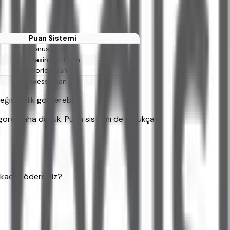
Puan Sistemi
Bonus Puan
Maximum Puan
World Puan
Axess Puan
ğişkenlik gösterebilir.
ine göre daha düşük. Puan sistemi de oldukça
 kadar ödersiniz?