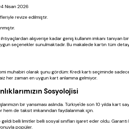
 04 Nisan 2026
iyle revize edilmiştir.
nmıştır.
ihtiyaçlardan alışverişe kadar geniş kullanım imkanı tanıyan bir 
 uygun seçenekler sunulmaktadır. Bu makalede kartın tüm detayla
omi muhabiri olarak şunu gördüm: Kredi kartı seçiminde sadece fa
faiz her zaman en uygun kart anlamına gelmiyor.
lıklarımızın Sosyolojisi
arımızın bir yansıması aslında. Türkiye'de son 10 yılda kart say
yor hem de taksit imkanından faydalanmak için.
ldi belli limitler belli sosyal sınıfları işaret eder oldu. Garant
syonuyla popüler.