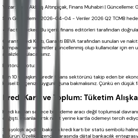
Yazar: Hava Akbaş Altınpıçak, Finans Muhabiri | Güncelleme:
Son Güncelleme: 2026-04-04 - Veriler 2026 Q2 TCMB hedefler
✔ Fact Checked: Bu içerik finans editörleri tarafından doğrula
Garanti Kredi Kartı, Garanti BBVA tarafından sunulan ve nakit 
kampanyalar ve limitler güncellenmiş olup kullanıcılar için en
analizleri bulacaksınız.
Editörün Notu:
Ben 10 yılı aşkın süredir finans sektörünü takip eden bir ekon
kişisel bütçenize uygunluğuna bakmalısınız. Çünkü en düşük 
Kredi Kartı ve Toplum: Tüketim Alışkan
Kredi kartları sadece bir ödeme aracı değil toplumsal davranışl
değişti. İnsanlar artık nakit yerine kartla ödemeyi tercih edi
Sosyolojik açıdan bakınca kredi kartı bir statü sembolü haline ge
bir ürün. Özellikle gençler arasında dijital bankacılık entegra