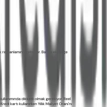
k red anlamına gelmiyor. Banka ek belge
kullanımında dikkatli olmak gerekiyor. Reel
edi kartı kullanırken Yıllık Maliyet Oranı'nı