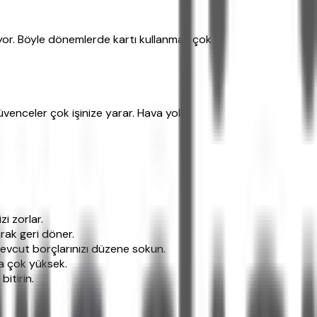
uyor. Böyle dönemlerde kartı kullanmak çok
üvenceler çok işinize yarar. Hava yolu
i zorlar.
rak geri döner.
vcut borçlarınızı düzene sokun.
da çok yüksek.
itirin.