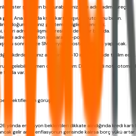
line ister şubeden başvurabilirsiniz. İşte adım adım süreç:
 girin. Ana sayfada kredi kartı başvuru butonunu bulun.
adınız, doğum tarihiniz gibi temel bilgiler istenecek.
si, işyeri adresi, çalışma süresi gibi detaylar burada.
nderileceği adres, telefon numarası, e-posta.
aşvuru sonrası size SMS veya e-posta ile dönüş yapılacak.
ığı takdirde kartınız adresinize 7-10 iş günü içinde teslim edilir.
rusu gelebilir. Hemen cevaplayayım: Düşük kredi notu otomati
e fayda var.
 perspektiflerden görüşler:
 yılında enflasyon beklentileri dikkate alındığında kredi kartı 
ncak gelir artışı enflasyonun gerisinde kalırsa borç yükü artar. Kr