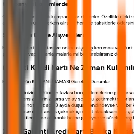
Kampanyalı Dönemlerde
Garanti Bankası sık sık kampanyalar düzenler. Özellikle elekt
avantajlı. Hem ürünü erken alırsınız hem de taksitlerle ödersini
Seyahat ve Online Alışverişlerde
Kartın seyahat sigortası ve online alışveriş koruması var. Yur
şirketleriyle yapılan anlaşmalarla mil biriktirebilirsiniz de.
Garanti Kredi Kartı Ne Zaman Kullanı
Finansal ürün KULLANILMAMASI Gereken Durumlar
Gelirinizin %35'inden fazlası borç ödemelerine gidiyorsa
Düzensiz geliriniz varsa ve ay sonunu getirmekte zorlan
Kredi notunuz son 3 ayda düşüş trendindeyse yeni bir
Sadece nakit avans çekmek için kart alacaksanız bu çok 
Taksitlendirme alışkanlık haline geldiyse ve sürekli borç 
2026 Garanti Kredi Kartı Banka Karşıl