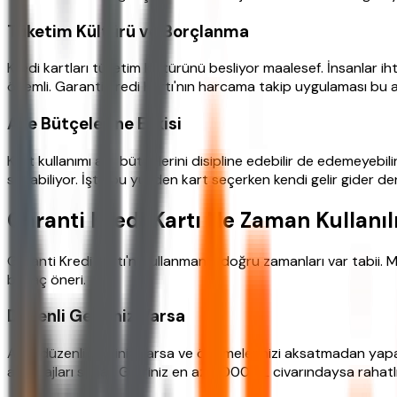
Tüketim Kültürü ve Borçlanma
Kredi kartları tüketim kültürünü besliyor maalesef. İnsanlar iht
önemli. Garanti Kredi Kartı'nın harcama takip uygulaması bu a
Aile Bütçelerine Etkisi
Kart kullanımı aile bütçelerini disipline edebilir de edemeye
sokabiliyor. İşte bu yüzden kart seçerken kendi gelir gider den
Garanti Kredi Kartı Ne Zaman Kullanı
Garanti Kredi Kartı'nı kullanmanın doğru zamanları var tabii.
birkaç öneri.
Düzenli Geliriniz Varsa
Aylık düzenli geliriniz varsa ve ödemelerinizi aksatmadan yapa
avantajları sunar. Geliriniz en az 5.000 TL civarındaysa rahatlı