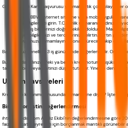
Garanti Kredi Kartı başvurusu yapmak artık çok kolay. İster on
Garanti BBVA internet sitesine veya mobil uygulamasına
Kimlik bilgilerinizi girin. T.C. kimlik numaranız, adınız, soy
Gelir ve iş bilgilerinizi doğru şekilde doldurun. Maaş bilgi
İletişim bilgilerinizi ve tercihlerinizi belirtin. Kartın gö
Başvurunuzu tamamlayın ve onay sürecini takip edin. B
Başvurunuz genellikle 3 iş günü içinde değerlendirilir. Onayland
Bu noktada aklınıza "Peki ya benim kredi notum düşükse?" so
talep edebilir veya limitinizi düşük tutabilir. Yine de denemekt
Uzman Tavsiyeleri
Kredi kartı kullanımı konusunda uzmanlar ne diyor? İşte farklı
Bir Ekonomistin Değerlendirmesi
ihtiyackredisi.com Analiz Ekibi'nin değerlendirmesine göre 2026
faizler negatif seyrettiği için borçlanmak mantıklı görünebilir a