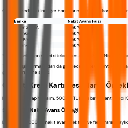
Garanti Kredi Kartı'nı diğer bankaların kartlarıyla karşılaştıralı
Banka
Nakit Avans Faizi
Garanti BBVA
Aylık %2.15 - 2.85
İş Bankası
Aylık %2.20 - 3.00
Yapı Kredi
Aylık %2.25 - 2.90
Akbank
Aylık %2.10 - 2.80
*Tablo, bankaların resmi sitelerinden alınan 2026 Nisan ayı ver
Tablo karşılaştırmasından da görüleceği gibi Garanti Kredi Kart
geniş işyeri ağına sahip.
Garanti Kredi Kartı Hesaplama Örnekl
Hadi biraz hesap yapalım. 50.000 TL limitli bir Garanti Kredi
50.000 TL Nakit Avans Örneği
Diyelim ki 50.000 TL nakit avans çektiniz ve faiz oranınız ayl