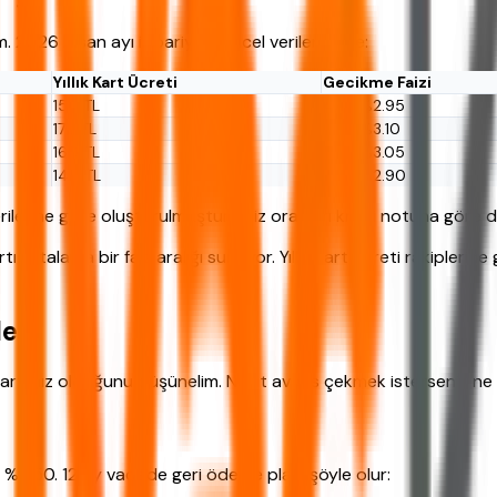
m. 2026 Nisan ayı itibariyle güncel veriler şöyle:
Yıllık Kart Ücreti
Gecikme Faizi
150 TL
Aylık %2.95
175 TL
Aylık %3.10
160 TL
Aylık %3.05
140 TL
Aylık %2.90
ilerine göre oluşturulmuştur. Faiz oranları kredi notuna göre de
ı ortalama bir faiz aralığı sunuyor. Yıllık kart ücreti rakipler
eri
 Kartı'nız olduğunu düşünelim. Nakit avans çekmek isterseniz ne
ık %2.50. 12 ay vadede geri ödeme planı şöyle olur: