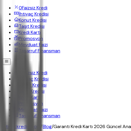
0
Faizsiz Kredi
İhtiyaç Kredisi
Konut Kredisi
Taşıt Kredisi
Kredi Kartı
Promosyon
Mevduat Faizi
Tasarruf Finansman
0
Faizsiz Kredi
İhtiyaç Kredisi
Konut Kredisi
Taşıt Kredisi
Kredi Kartı
Promosyon
Mevduat Faizi
Tasarruf Finansman
ihtiyackredisi.com
/
Blog
/
Garanti Kredi Kartı 2026 Güncel Anal