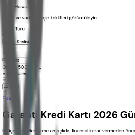
Kredi Hesaplama
Tutar ve vadeyi seçip teklifleri görüntüleyin.
Kredi Turu
Tutar
TL
Ornek:
50.000
TL
Vade Süresi
Bul
Garanti Kredi Kartı 2026 Gü
Bu içerik bilgilendirme amaçlıdır, finansal karar vermeden ö