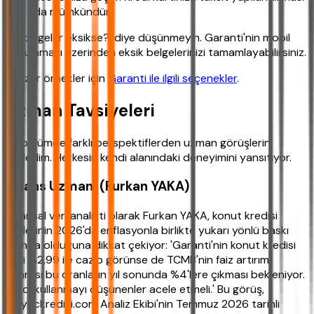
da mümkündür.
‘Ya belgeler eksikse?’ diye düşünmeyin. Garanti'nin mobil
uygulaması üzerinden eksik belgelerinizi tamamlayabilirsiniz.
Benzer örnekler için
Garanti ile ilgili seçenekler
.
Uzman Tavsiyeleri
Bu bölümde farklı perspektiflerden uzman görüşlerini
derledim. Herkesin kendi alanındaki deneyimini yansıtıyor.
Finans Uzmanı (Furkan YAKA)
Finansal veri analisti olarak Furkan YAKA, konut kredisi
faizlerinin 2026'da enflasyonla birlikte yukarı yönlü baskı
altında olduğuna dikkat çekiyor: 'Garanti'nin konut kredisi
faizi %2,99 ile cazip görünse de TCMB'nin faiz artırımı
sonrası bu oranların yıl sonunda %4'lere çıkması bekleniyor.
Kredi kullanmayı düşünenler acele etmeli.' Bu görüş,
ihtiyackredisi.com Analiz Ekibi'nin Temmuz 2026 tarihli