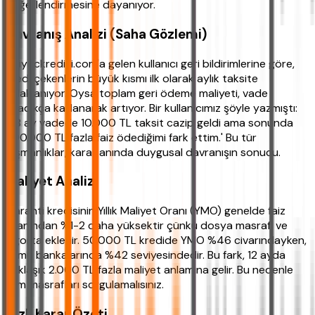
değerlendirmesine dayanıyor.
Davranış Analizi (Saha Gözlemi)
ihtiyackredisi.com'a gelen kullanıcı geri bildirimlerine göre,
kredi çekenlerin büyük kısmı ilk olarak aylık taksite
odaklanıyor. Oysa toplam geri ödeme maliyeti, vade
uzadıkça katlanarak artıyor. Bir kullanıcımız şöyle yazmıştı:
'48 ay vadede 10.000 TL taksit cazip geldi ama sonunda
200.000 TL fazla faiz ödediğimi fark ettim.' Bu tür
pişmanlıklar, karar anında duygusal davranışın sonucu.
Maliyet Analizi
Garanti kredisinin Yıllık Maliyet Oranı (YMO) genelde faiz
oranından %1-2 daha yüksektir çünkü dosya masrafı ve
sigorta eklenir. 50.000 TL kredide YMO %46 civarındayken,
kamu bankalarında %42 seviyesindedir. Bu fark, 12 ayda
yaklaşık 2.000 TL fazla maliyet anlamına gelir. Bu nedenle
tüm masrafları sorgulamalısınız.
Hızlı Karar Özeti