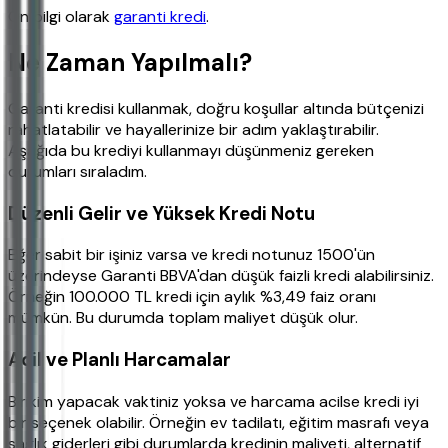
Ön bilgi olarak
garanti kredi
.
Ne Zaman Yapılmalı?
Garanti kredisi kullanmak, doğru koşullar altında bütçenizi
rahatlatabilir ve hayallerinize bir adım yaklaştırabilir.
Aşağıda bu krediyi kullanmayı düşünmeniz gereken
durumları sıraladım.
Düzenli Gelir ve Yüksek Kredi Notu
Eğer sabit bir işiniz varsa ve kredi notunuz 1500'ün
üzerindeyse Garanti BBVA'dan düşük faizli kredi alabilirsiniz.
Örneğin 100.000 TL kredi için aylık %3,49 faiz oranı
mümkün. Bu durumda toplam maliyet düşük olur.
Acil ve Planlı Harcamalar
Birikim yapacak vaktiniz yoksa ve harcama acilse kredi iyi
bir seçenek olabilir. Örneğin ev tadilatı, eğitim masrafı veya
sağlık giderleri gibi durumlarda kredinin maliyeti, alternatif