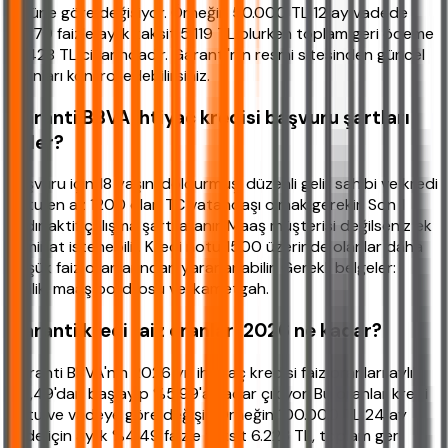
türüne göre değişiyor. Örneğin 50.000 TL 12 ay vadede
%3,79 faizle aylık taksit 5.119 TL olurken toplam geri ödeme
61.428 TL civarındadır. Garanti'nin resmi sitesinden güncel
oranları kontrol edebilirsiniz.
Garanti BBVA ihtiyaç kredisi başvuru şartları
neler?
Başvuru için 18 yaşını doldurmuş, düzenli gelir sahibi ve kredi
notu en az 1200 olan TC vatandaşı olmak gerekir. Son 1
aydır aktif çalışma şartı aranır. Maaş müşterisi değilseniz ek
teminat istenebilir. Kredi notu 1500 üzerinde olanlar daha
düşük faiz oranlarından yararlanabilir. Gerekli belgeler:
kimlik, maaş bordrosu ve ikametgah.
Garanti kredi faiz oranları 2026 ne kadar?
Garanti BBVA'nın 2026 yılı ihtiyaç kredisi faiz oranları aylık
%3,49'dan başlayıp %5,99'a kadar çıkıyor. Bu oranlar kredi
notu ve vadeye göre değişir. Örneğin 100.000 TL 24 ay
vade için aylık %4,49 faizle taksit 6.223 TL, toplam geri