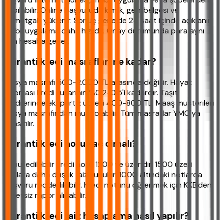
yapılabilir. Online başvuruda kimlik, gelir belgesi ve
ikametgah yüklenir. Sonuç genelde 24 saat içinde açıklanır.
Mobil uygulama daha hızlıdır. Onay durumunda para aynı
gün hesaba geçer.
Garanti kredi masrafları ne kadar?
Dosya masrafı 500-2.000 TL arasında değişir. Hayat
sigortası kredi tutarının %0,2-0,5'i kadardır. Taşıt
kredilerinde ekspertiz ücreti 400-800 TL. Maaş müşterileri
dosya masrafından muaf olabilir. Tüm masraflar YMO'ya
yansıtılır.
Garanti kredi notu kaç olmalı?
Kabul edilebilir kredi notu 1200 ve üzeridir. 1500 üzeri
notlara daha düşük faiz sunulur. 1000 altındaki notlarda
başvuru reddedilebilir. Kredi notunu öğrenmek için KKB'den
ücretsiz rapor alınabilir.
Garanti kredi faiz hesaplama nasıl yapılır?