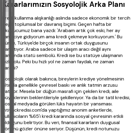
Kararlarımızın Sosyolojik Arka Planı
Kredi kullanma alışkanlığı aslında sadece ekonomik bir tercih
değil, toplumsal bir davranış biçimi. Geçen hafta bir
okuyucumuz bana yazdı: 'Arabam artık çok eski, her ay
tamirciye gidiyorum ama kredi çekmeye korkuyorum.' Bu
cümle, Türkiye'de birçok insanın ortak duygusunu
yansıtıyor. Araba sadece bir ulaşım aracı değil aynı
zamanda statü sembolü. Kredi ise bu statüye ulaşmanın
hızlı yolu. Peki bu hızlı yol ne zaman faydalı, ne zaman
zararlı?
Sosyolojik olarak bakınca, bireylerin krediye yönelmesinin
altında genellikle çevresel baskı ve anlık tatmin arzusu
yatıyor. Mesela bir düğün masrafı için çekilen kredi, aile
büyüklerinin beklentileriyle şekilleniyor. Ya da bir tatil kredisi,
sosyal medyada görülen lüks hayatın bir yansıması.
ihtiyackredisi.com'da yaptığımız anonim anketlerde,
kullanıcıların %65'i kredi kararında sosyal çevresinin etkili
olduğunu belirtiyor. Bu veri, finansal kararların duygusal
yönünü gözler önüne seriyor. Düşünün, kredi notunuzu