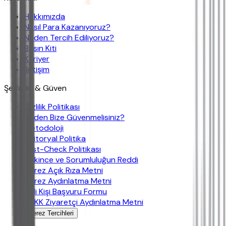
Hakkımızda
Nasıl Para Kazanıyoruz?
Neden Tercih Ediliyoruz?
Basın Kiti
Kariyer
İletişim
Şeffaflık & Güven
Gizlilik Politikası
Neden Bize Güvenmelisiniz?
Metodoloji
Editoryal Politika
Fast-Check Politikası
Çekince ve Sorumluluğun Reddi
Çerez Açık Rıza Metni
Çerez Aydınlatma Metni
İlgili Kişi Başvuru Formu
KVKK Ziyaretçi Aydınlatma Metni
Çerez Tercihleri