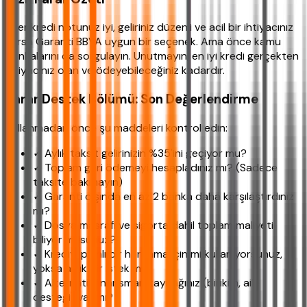
Eğer kredi notunuz iyi, geliriniz düzenli ve acil bir ihtiyacınız
varsa Garanti BBVA uygun bir seçenek. Ama önce kamu
bankalarını da sorgulayın. Unutmayın, en iyi kredi gerçekten
ihtiyacınız olan ve ödeyebileceğiniz kadardır.
Karar Destek Bölümü: Son Değerlendirme
Kullanmadan önce şu maddeleri kontrol edin:
✓ Aylık taksit gelirinizin %35'ini geçiyor mu?
✓ Toplam geri ödemeyi hesapladınız mı? (Sadece
taksite bakmayın)
✓ Garanti dışında en az 2 banka daha karşılaştırdınız
mı?
✓ Dosya masrafı ve sigorta dahil toplam maliyeti
biliyor musunuz?
✓ Krediyi planlı bir harcama için mi kullanıyorsunuz,
yoksa anlık bir istek mi?
✓ Alternatif finansman kaynağınız (birikim, aile
desteği) var mı?