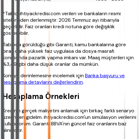
*Tablo, ihtiyackredisi.com verileri ve bankaların resmi
sitelerinden derlenmiştir. 2026 Temmuz ayı itibarıyla
geçerlidir. Faiz oranları kredi notuna göre değişiklik
gösterebilir.
Tabloda görüldüğü gibi Garanti, kamu bankalarına göre
biraz daha yüksek faiz uygulasa da dosya masrafı
konusunda pazarlık yapma imkanı var. Maaş müşterileri için
%3,49 gibi daha düşük oranlar da mümkün.
Konuyu derinlemesine incelemek için
Banka başvuru ve
hesaplama detaylarını değerlendirin
.
Hesaplama Örnekleri
Kredinin gerçek maliyetini anlamak için birkaç farklı senaryo
üzerinden gidelim. ihtiyackredisi.com'un simülasyon verilerini
kullanıyorum. Garanti BBVA'nın güncel faiz oranlarını baz
alınmıştır.