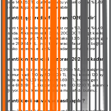
ödeme 149.352 TL olur. Kredi notu yüksek olanlar %3,49
gibi daha düşük oranları yakalayabilir.
Garanti taşıt kredisi faiz oranı 2026 nedir?
Garanti taşıt kredilerinde aylık faiz oranı %3,79 ile %6,49
arasında. Maksimum vade 36 ay. 200.000 TL taşıt kredisi
36 ay vadede aylık %4,99 faizle taksit 8.315 TL, toplam geri
ödeme 299.340 TL. Kredi tutarı aracın faturasına bağlıdır
ve kasko değerinin en az %70'i kadar teminat istenir.
Garanti konut kredisi faiz oranı 2026 ne kadar?
Konut kredisi faiz oranları aylık %2,99 ile %4,99 aralığında.
Maksimum vade 120 ay. 500.000 TL konut kredisi 120 ay
vadede aylık %3,29 faizle taksit 5.694 TL, toplam geri
ödeme 683.280 TL. Ekspertiz ücreti 500-1200 TL arasında
değişiyor. Konut kredisinde dosya masrafı da bulunur.
Garanti kredi başvurusu nasıl yapılır?
Başvuru İnternet Şubesi, mobil uygulama veya şubelerden