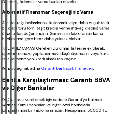
Gecikmiş ödemeler varsa bunları düzeltin.
Alternatif Finansman Seçeneğiniz Varsa
Aile desteği, birikimlerinizi kullanmak veya daha düşük faizli
bir kredi türü (örn. taşıt kredisi yerine ihtiyaç kredisi) varsa
önce onları değerlendirin. Garanti'nin faiz oranları kamu
bankalarına göre biraz daha yüksek olabilir.
'KULLANILMAMASI Gereken Durumlar' listesine ek olarak,
eğer borcunuzu yapılandırmayı düşünüyorsanız veya kara
listedeyseniz yeni kredi almaktan kaçının.
Konuyu açmak adına
Garanti bankacılık hizmetleri
.
Banka Karşılaştırması: Garanti BBVA
ve Diğer Bankalar
Doğru karar verebilmek için sadece Garanti'ye bakmak
yetmez. Kamu bankaları ve diğer özel bankalarla
karşılaştırmalı bir tablo hazırladım. Hesaplama, 50.000 TL,