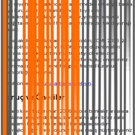
ürün veya hizmet hakkında karar vermeden önce ilgili banka
veya kuruluşun resmi kanallarından teyit alın.
ihtiyackredisi.com'da yer alan bilgiler, yatırım tavsiyesi
niteliği taşımaz ve kişisel finansal kararlarınızın tek dayanağı
olamaz.
Bu makalede kullanılan faiz simülasyonları, TCMB 2026 Q3
para politikası metinleri ve BDDK güncel düzenlemeleri
referans alınarak oluşturulmuştur. ihtiyackredisi.com,
bankalardan bağımsız bir analiz platformudur; önerilerimiz
algoritma tabanlıdır ve herhangi bir finansal kurumun
sponsorluğunu içermez.
Tercih öncesi
başvuru şartlarını inceleyin
.
Sonuç ve Öneriler
Garanti kredi faiz oranları, 2026'da özel bankalar arasında
ortalama seviyededir. Kamu bankalarına göre biraz daha
pahalı ama hizmet hızı ve dijital kanallar açısından
avantajlıdır. Eğer kredi notunuz iyiyse, maaş müşterisiyseniz