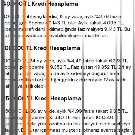
40.000 TL Kredi Hesaplama
40.000 TL ihtiyaç kredisi, 12 ay vade, aylık %3,79 faizle
toplam geri ödeme 49.143 TL olur. Aylık taksit 4.095 TL.
Dosya masrafı dahil edilmediğinde faiz maliyeti 9.143 TL. Bu
tutarı kısa vadede ödeyebilecekseniz mantıklıdır.
100.000 TL Kredi Hesaplama
100.000 TL, 24 ay vade, aylık %4,49 faizle taksit 6.223 TL,
toplam geri ödeme 149.352 TL. Faiz tutarı 49.352 TL. 24 ay
daha uzun bir vade, bu da aylık ödemeyi düşürür ama
toplam maliyeti artırır. Eğer geliriniz düzenliyse 12 ay vade
daha avantajlı olabilir.
250.000 TL Kredi Hesaplama
250.000 TL, 36 ay vade, aylık %4,99 faizle taksit 9.815 TL,
toplam geri ödeme 353.340 TL. Faiz tutarı 103.340 TL.
Uzun vade aylık yükü azaltsa da faiz maliyeti ciddi seviyeye
ulaşıyor. Bu tutar için maaş müşterisi olmanız avantaj sağlar.