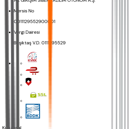
AK GİRİŞİM SİBER YAZILIM OTONOM A.Ş.
Mersis No
0011129552900001
Vergi Dairesi
Beşiktaş V.D. 0111295529
Kurumsal