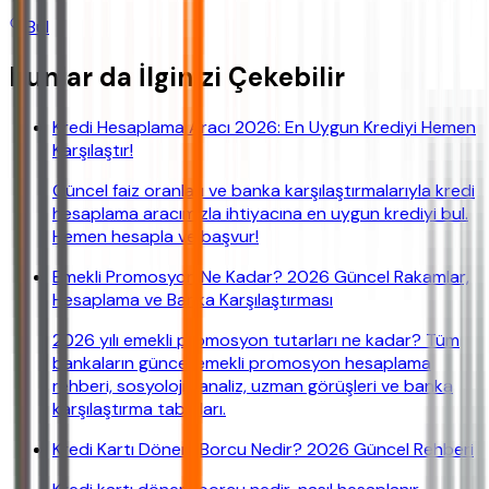
Bul
Bunlar da İlginizi Çekebilir
Kredi Hesaplama Aracı 2026: En Uygun Krediyi Hemen
Karşılaştır!
Güncel faiz oranları ve banka karşılaştırmalarıyla kredi
hesaplama aracımızla ihtiyacına en uygun krediyi bul.
Hemen hesapla ve başvur!
Emekli Promosyon Ne Kadar? 2026 Güncel Rakamlar,
Hesaplama ve Banka Karşılaştırması
2026 yılı emekli promosyon tutarları ne kadar? Tüm
bankaların güncel emekli promosyon hesaplama
rehberi, sosyolojik analiz, uzman görüşleri ve banka
karşılaştırma tabloları.
Kredi Kartı Dönem Borcu Nedir? 2026 Güncel Rehberi