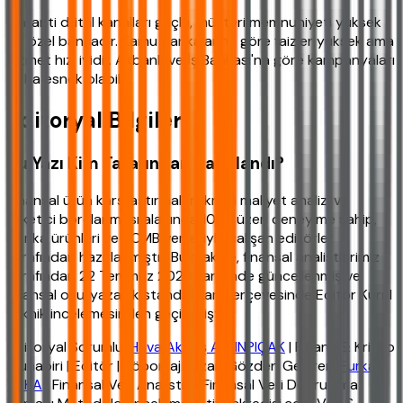
Garanti dijital kanalları güçlü, müşteri memnuniyeti yüksek
bir özel bankadır. Kamu bankalarına göre faizler yüksek ama
hizmet hızı iyidir. Akbank ve İş Bankası'na göre kampanyaları
daha esnek olabilir.
Editoryal Bilgiler
Bu Yazı Kim Tarafından Hazırlandı?
Finansal ürün karşılaştırmaları, kredi maliyet analizi ve
tüketici borçlanması alanında 10 yıl üzeri deneyime sahip,
banka ürünleri ve TCMB verileriyle çalışan editörler
tarafından hazırlanmıştır. Bu makale, finansal analistlerimiz
tarafından 22 Temmuz 2026 tarihinde güncellenmiş ve
finansal okuryazarlık standartları çerçevesinde Editör Kurul
teknik incelemesinden geçirilmiştir.
Editoryal Sorumlu:
Hava Akbaş ALTINPIÇAK
| Finans & Kripto
Muhabiri | Editör | Röportaj Yazarı Gözden Geçiren:
Furkan
YAKA
| Finansal Veri Analisti & Finansal Veri Doğrulama