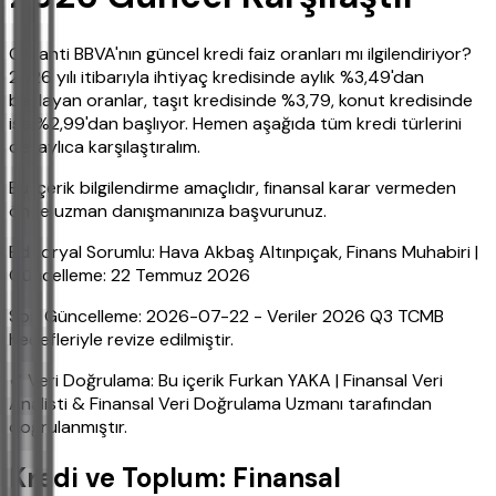
Garanti BBVA'nın güncel kredi faiz oranları mı ilgilendiriyor?
2026 yılı itibarıyla ihtiyaç kredisinde aylık %3,49'dan
başlayan oranlar, taşıt kredisinde %3,79, konut kredisinde
ise %2,99'dan başlıyor. Hemen aşağıda tüm kredi türlerini
detaylıca karşılaştıralım.
Bu içerik bilgilendirme amaçlıdır, finansal karar vermeden
önce uzman danışmanınıza başvurunuz.
Editoryal Sorumlu: Hava Akbaş Altınpıçak, Finans Muhabiri |
Güncelleme: 22 Temmuz 2026
Son Güncelleme: 2026-07-22 - Veriler 2026 Q3 TCMB
hedefleriyle revize edilmiştir.
✔ Veri Doğrulama: Bu içerik Furkan YAKA | Finansal Veri
Analisti & Finansal Veri Doğrulama Uzmanı tarafından
doğrulanmıştır.
Kredi ve Toplum: Finansal