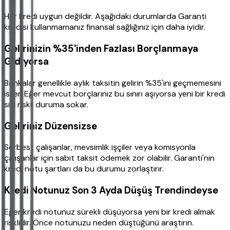
Her kredi uygun değildir. Aşağıdaki durumlarda Garanti
kredisi kullanmamanız finansal sağlığınız için daha iyidir.
Gelirinizin %35'inden Fazlası Borçlanmaya
Gidiyorsa
Bankalar genellikle aylık taksitin gelirin %35'ini geçmemesini
ister. Eğer mevcut borçlarınız bu sınırı aşıyorsa yeni bir kredi
sizi riskli duruma sokar.
Geliriniz Düzensizse
Serbest çalışanlar, mevsimlik işçiler veya komisyonla
çalışanlar için sabit taksit ödemek zor olabilir. Garanti'nin
kredi notu şartları da bu durumu zorlaştırır.
Kredi Notunuz Son 3 Ayda Düşüş Trendindeyse
Eğer kredi notunuz sürekli düşüyorsa yeni bir kredi almak
risklidir. Önce notunuzu neden düştüğünü araştırın.