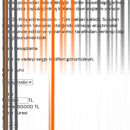
simülasyonundan elde edilmiştir. Veriler kişisel bilgi içermez
ve yalnızca toplulaştırılmış kullanıcı davranışlarını yansıtır.
©2026 ihtiyackredisi.com - Tüm hakları saklıdır. Sunulan
bilgiler yatırım tavsiyesi niteliğinde olmayıp araştırmalar
neticesinde editör ve yazarlarımız tarafından derlenip bilgi
amaçlı sunulmaktadır.
Kredi Hesaplama
Tutar ve vadeyi seçip teklifleri görüntüleyin.
Kredi Turu
Tutar
TL
Ornek:
50.000
TL
Vade Süresi