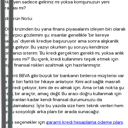
etkileyen sadece geliriniz mi yoksa komşunuzun yeni
arabası mı?
Editörün Notu:
2008 krizinden bu yana finans piyasalarını izleyen biri olarak
en çarpıcı gözlemim şu: insanlar genellikle 'bir kereye
mahsus' diyerek krediye başvuruyor ama sonra alışkanlık
haline geliyor. Bu yazıyı okurken şu soruyu kendinize
sormanızı isterim: 'Bu kredi gerçekten gerekli mi, yoksa anlık
bir heves mi?' Bu içerik, kredi kullanımını teşvik etmek için
değil; finansal riskleri azaltmak için hazırlanmıştır.
Garanti BBVA gibi büyük bir bankanın binlerce müşterisi var
ve her biri farklı bir hikaye anlatıyor. Kimi acil sağlık masrafı
için kredi çekiyor, kimi de ev almak için. Ama ortak nokta şu:
Kredi, bir araçtır, amaç değil. Bu aracı doğru kullanmak için
faiz oranları kadar kendi finansal durumunuzu da
sorgulamalısınız. İşte bu yazıda size hem teknik verileri hem
de bu sosyolojik arka planı bir arada sunacağız.
Rakip seçenekler için
garanti kredi hesaplama ödeme planı
.