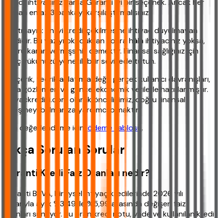
ve acil ihtiyacınız varsa Garanti iyi bir seçenek. Ancak her
zaman en az 3 bankayı karşılaştırmalısınız.
Unutmayın: En iyi kredi, çekilmesine ihtiyaç duyulmayan
kredidir. Bu yazıyı okuduktan sonra hâlâ ihtiyacınız yoksa,
doğru kararı vermişsiniz demektir. Finansal sağlığınız için
borç yükünüzü yönetilebilir seviyede tutun.
Bu içerik, teorik anlatımla değil; gerçek kullanıcı davranışları,
saha gözlemleri ve güncel ekonomik verilerle hazırlanmıştır.
ihtiyackredisi.com olarak önceliğimiz, doğru finansal
eşleşmeyi bulmanıza yardımcı olmaktır.
Son değerlendirme için,
ödeme tablosu
.
Sıkça Sorulan Sorular
Garanti Kredi Faiz Oranları nedir?
Garanti BBVA, bireysel ihtiyaç kredilerinde 2026 yılı
itibarıyla aylık %3,49 ile %5,99 arasında değişen faiz
oranları sunuyor. Bu oran kredi notu, vade ve kullanılan kredi