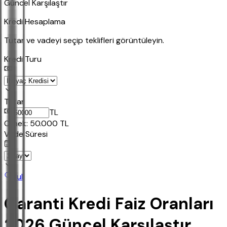
Güncel Karşılaştır
Kredi Hesaplama
Tutar ve vadeyi seçip teklifleri görüntüleyin.
Kredi Turu
Tutar
TL
Ornek:
50.000
TL
Vade Süresi
Bul
Garanti Kredi Faiz Oranları
2026 Güncel Karşılaştır