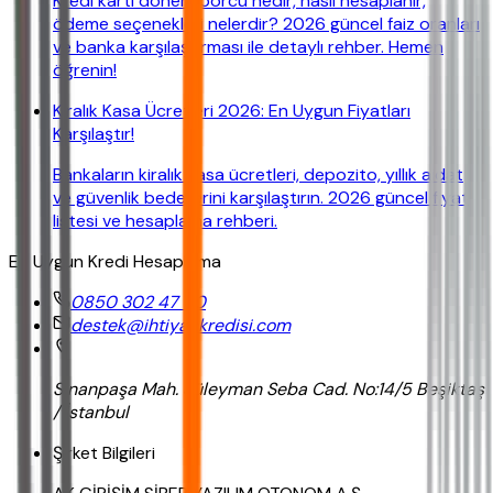
Kredi kartı dönem borcu nedir, nasıl hesaplanır,
ödeme seçenekleri nelerdir? 2026 güncel faiz oranları
ve banka karşılaştırması ile detaylı rehber. Hemen
öğrenin!
Kiralık Kasa Ücretleri 2026: En Uygun Fiyatları
Karşılaştır!
Bankaların kiralık kasa ücretleri, depozito, yıllık aidat
ve güvenlik bedellerini karşılaştırın. 2026 güncel fiyat
listesi ve hesaplama rehberi.
En Uygun Kredi Hesaplama
0850 302 47 90
destek@ihtiyackredisi.com
Sinanpaşa Mah. Süleyman Seba Cad. No:14/5 Beşiktaş
/ İstanbul
Şirket Bilgileri