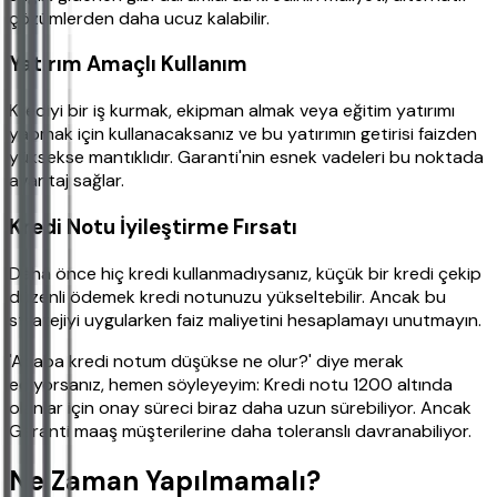
çözümlerden daha ucuz kalabilir.
Yatırım Amaçlı Kullanım
Krediyi bir iş kurmak, ekipman almak veya eğitim yatırımı
yapmak için kullanacaksanız ve bu yatırımın getirisi faizden
yüksekse mantıklıdır. Garanti'nin esnek vadeleri bu noktada
avantaj sağlar.
Kredi Notu İyileştirme Fırsatı
Daha önce hiç kredi kullanmadıysanız, küçük bir kredi çekip
düzenli ödemek kredi notunuzu yükseltebilir. Ancak bu
stratejiyi uygularken faiz maliyetini hesaplamayı unutmayın.
'Acaba kredi notum düşükse ne olur?' diye merak
ediyorsanız, hemen söyleyeyim: Kredi notu 1200 altında
olanlar için onay süreci biraz daha uzun sürebiliyor. Ancak
Garanti maaş müşterilerine daha toleranslı davranabiliyor.
Ne Zaman Yapılmamalı?