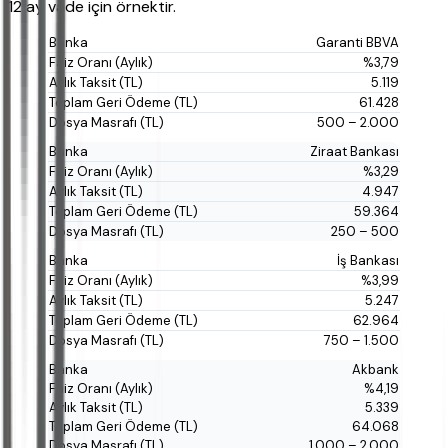
12 ay vade için örnektir.
Garanti BBVA
%3,79
5.119
61.428
500 – 2.000
Ziraat Bankası
%3,29
4.947
59.364
250 – 500
İş Bankası
%3,99
5.247
62.964
750 – 1.500
Akbank
%4,19
5.339
64.068
1.000 – 2.000