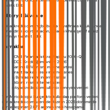
Uzmanı Metodoloji inceleme: ihtiyackredisi.com Veri &
Analitik Ekibi
Editoryal Güvence
ihtiyackredisi.com, hiçbir banka veya finans kuruluşundan
yönlendirici ücret almadan, kullanıcı lehine şeffaf analiz
sunmayı taahhüt eder.
Kaynaklar
TCMB "Finansal İstikrar Raporu 2026-Q3"
BDDK "Kredi Eğilim Anketi 2026"
Garanti BBVA resmi internet sitesi
Ziraat Bankası resmi internet sitesi
İş Bankası resmi internet sitesi
Akbank resmi internet sitesi
ihtiyackredisi.com kullanıcı deneyimi verileri
Veri Metodolojisi: Bu içerikte kullanılan platform verileri,
ihtiyackredisi.com üzerinde Haziran 2026 döneminde
gerçekleştirilen 2.872 anonim kredi hesaplama