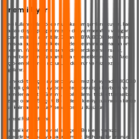
Önemli Uyarı
Kredi kullanmadan önce mutlaka tüm şartları okuyun. Faiz
oranları düşük gibi görünse de dosya masrafları ve sigorta
toplam maliyeti artırabilir. Garanti BBVA, BDDK denetiminde
olmasına rağmen her kredi sözleşmesini imzalamadan önce
inceleyin. ‘Ya ödeyemezsem?’ diye endişeleniyorsanız,
hemen belirteyim: Yapılandırma seçenekleri mevcut. Ancak
geç ödemeler kredi notunuzu düşürür ve faiz cezası
uygulanır.
Bir anekdot: Geçen ay bir okuyucumuz 24 ay vadeli 30.000
TL kredi çekmişti. 6 ay ödedikten sonra işini kaybetti ve
ödemeleri aksattı. Garanti, yapılandırma teklif etti ama bu
kez faiz oranı %5'e çıktı. Bu nedenle krediyi kullanırken bir de
'işsiz kalırsam ne olur?' senaryosunu düşünün.
Finansal Risk Bildirimi
Finansal kararlar bireysel risk içerir. Bu içerik yalnızca
bilgilendirme amacıyla hazırlanmıştır. Herhangi bir finansal