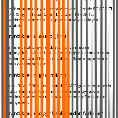
Formül: anapara * aylık faiz oranı * vade. Örnek: 50.000 TL,
%3,79, 12 ay → taksit 5.119 TL, toplam 61.428 TL.
ihtiyackredisi.com'daki hesaplama aracıyla kolayca
bulunabilir.
Garanti kredisi avantajlı mı?
Avantajları: hızlı başvuru, düşük dosya masrafı
kampanyaları, yüksek limit. Dezavantaj: faiz oranları kamu
bankalarına göre %1-2 daha yüksek. Maaş müşterilerine
indirimli oranlar sunulur.
Garanti kredisi güvenilir mi?
Garanti BBVA BDDK denetiminde, TMSF güvencesi altında
köklü bir bankadır. Sözleşmeler mevzuata uygundur.
Güvenilirlik sorunu yoktur ancak tüm masrafları kontrol
etmek gerekir.
Garanti kredisi diğer bankalardan farkı ne?