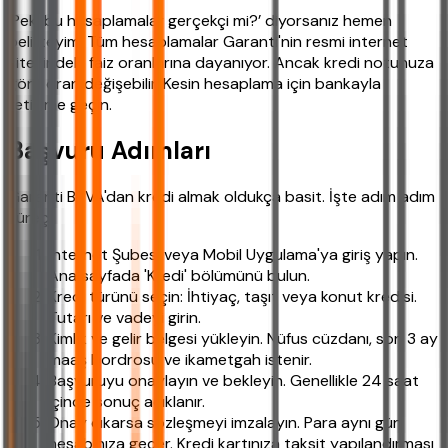
‘Peki bu hesaplamalar gerçekçi mi?’ diyorsanız hemen
belirteyim: Tüm hesaplamalar Garanti'nin resmi internet
sitesindeki faiz oranlarına dayanıyor. Ancak kredi notunuza
göre oran değişebilir. Kesin hesaplama için bankayla
iletişime geçin.
Başvuru Adımları
Garanti BBVA'dan kredi almak oldukça basit. İşte adım adım
süreç:
İnternet Şubesi veya Mobil Uygulama'ya giriş yapın.
Ana sayfada 'Kredi' bölümünü bulun.
Kredi türünü seçin: İhtiyaç, taşıt veya konut kredisi.
Tutarı ve vadeyi girin.
Kimlik ve gelir belgesi yükleyin. Nüfus cüzdanı, son 3 ay
maaş bordrosu ve ikametgah istenir.
Başvuruyu onaylayın ve bekleyin. Genellikle 24 saat
içinde sonuç açıklanır.
Onay çıkarsa sözleşmeyi imzalayın. Para aynı gün
hesabınıza geçer. Kredi kartınıza taksit yapılandırması