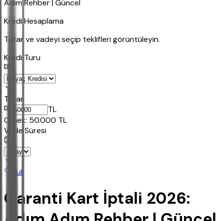
Adım Rehber | Güncel
Kredi Hesaplama
Tutar ve vadeyi seçip teklifleri görüntüleyin.
Kredi Turu
Tutar
TL
Ornek:
50.000
TL
Vade Süresi
Bul
Garanti Kart İptali 2026:
Adım Adım Rehber | Güncel