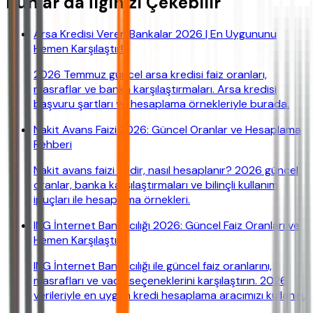
Bunlar da İlginizi Çekebilir
Arsa Kredisi Veren Bankalar 2026 | En Uygununu
Hemen Karşılaştır!
2026 Temmuz güncel arsa kredisi faiz oranları,
masraflar ve banka karşılaştırmaları. Arsa kredisi
başvuru şartları ve hesaplama örnekleriyle burada.
Nakit Avans Faizi 2026: Güncel Oranlar ve Hesaplama
Rehberi
Nakit avans faizi nedir, nasıl hesaplanır? 2026 güncel
oranlar, banka karşılaştırmaları ve bilinçli kullanım
ipuçları ile hesaplama örnekleri.
ING İnternet Bankacılığı 2026: Güncel Faiz Oranları ve
Hemen Karşılaştır!
ING İnternet Bankacılığı ile güncel faiz oranlarını,
masrafları ve vade seçeneklerini karşılaştırın. 2026
verileriyle en uygun kredi hesaplama aracımızı kullanın.