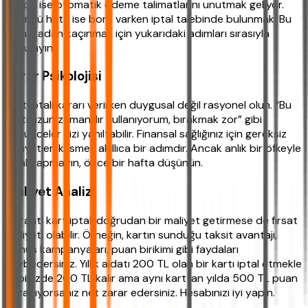
sırada ise otomatik ödeme talimatlarını unutmak geliyor.
Üçüncü hata ise borç varken iptal talebinde bulunmak. Bu
üç hatadan kaçınmak için yukarıdaki adımları sırasıyla
uygulayın.
Karar Psikolojisi
Kart iptali kararı verirken duygusal değil rasyonel olun. “Bu
kartı uzun zamandır kullanıyorum, bırakmak zor” gibi
düşünceler sizi yanıltabilir. Finansal sağlığınız için gereksiz
maliyetleri kesmek akıllıca bir adımdır. Ancak anlık bir öfkeyle
iptal yapmayın, önce bir hafta düşünün.
Maliyet Analizi
Garanti kart iptali doğrudan bir maliyet getirmese de fırsat
maliyeti olabilir. Örneğin, kartın sunduğu taksit avantajı,
bonus kampanyaları, puan birikimi gibi faydaları
kaybedersiniz. Yıllık aidatı 200 TL olan bir kartı iptal etmekle
cebinizde 200 TL kalır ama aynı karttan yılda 500 TL puan
kazanıyorsanız net zarar edersiniz. Hesabınızı iyi yapın.