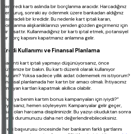
Her kredi kartı aslında bir borçlanma aracıdır. Harcadığınız
her kuruş, sonraki ay ödenmek üzere bankadan aldığınız
kısa vadeli bir kredidir. Bu nedenle kart iptali kararı,
borçlanma alışkanlıklarınızı yeniden gözden geçirmeniz için
bir fırsattır. Kullanmadığınız bir kartı iptal etmek, potansiyel
bir borç kapısını kapatmanız anlamına gelir.
Kredi Kullanımı ve Finansal Planlama
Garanti kart iptali yapmayı düşünüyorsanız, önce
bütçenize bir bakın. Bu kartı düzenli olarak kullanıyor
muyum? Yoksa sadece yıllık aidat ödememek mi istiyorum?
Finansal planlamada her kartın bir amacı olmalı. İhtiyacınız
olmayan kartları kapatmak akıllıca olabilir.
“Peki ya benim kartım bonus kampanyaları için iyiydi?”
diyorsanız, hemen söyleyeyim: Kampanyalar gelir geçer,
esas olan harcama disiplininizdir. Bu yazıyı okuduktan sonra
kendi durumunuzu daha net değerlendirebileceksiniz.
Kredi başvurusu öncesinde her bankanın farklı şartlarını