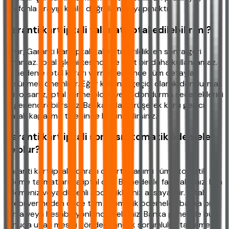
telefonla arayıp kimlik doğrulaması yapmaktır.
Garanti kart iptali talimatı iptal edilebilir mi?
Hayır, Garanti kart iptali talimatı verildikten sonra geri
alınamaz. İptal işlemi kesindir ve kart bir daha kullanılamaz.
Bu nedenle iptal kararı vermeden önce tüm detayları
düşünmek önemlidir. Eğer kartınızı geçici olarak dondurmak
istiyorsanız, iptal yerine bloke veya dondurma seçeneklerini
değerlendirebilirsiniz. Bankanızla görüşerek kartı geçici
olarak kapatma talebinde bulunabilirsiniz.
Garanti kart iptali sonrası otomatik ödemeler
ne olur?
Garanti kart iptali sonrası o karta tanımlı tüm otomatik
ödeme talimatları da iptal olur. Bu nedenle faturalarınız, kira
ödemeniz veya düzenli abonelikleriniz aksayabilir. İptal
talebi vermeden önce tüm otomatik ödemeleri başka bir
karta veya hesaba yönlendirmelisiniz. Banka genellikle bu
konuda uyarı mesajı gönderir ancak sorumluluk tamamen