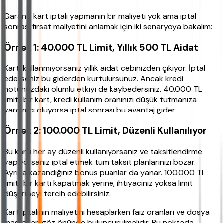
Garanti kart iptali yapmanın bir maliyeti yok ama iptal
sonrası fırsat maliyetini anlamak için iki senaryoya bakalım:
Örnek 1: 40.000 TL Limit, Yıllık 500 TL Aidat
Kartı kullanmıyorsanız yıllık aidat cebinizden çıkıyor. İptal
ederseniz bu giderden kurtulursunuz. Ancak kredi
notunuzdaki olumlu etkiyi de kaybedersiniz. 40.000 TL
limitli bir kart, kredi kullanım oranınızı düşük tutmanıza
yardımcı oluyorsa iptal sonrası bu avantaj gider.
Örnek 2: 100.000 TL Limit, Düzenli Kullanılıyor
Bu kartı her ay düzenli kullanıyorsanız ve taksitlendirme
yapıyorsanız iptal etmek tüm taksit planlarınızı bozar.
Ayrıca kazandığınız bonus puanlar da yanar. 100.000 TL
limitli bir kartı kapatmak yerine, ihtiyacınız yoksa limit
düşürmeyi tercih edebilirsiniz.
Kart iptalinin maliyetini hesaplarken faiz oranları ve dosya
masrafları göz önünde bulundurulmalıdır. Bu noktada