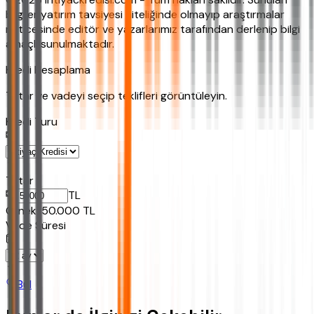
bilgiler yatırım tavsiyesi niteliğinde olmayıp araştırmalar
neticesinde editör ve yazarlarımız tarafından derlenip bilgi
amaçlı sunulmaktadır.
Kredi Hesaplama
Tutar ve vadeyi seçip teklifleri görüntüleyin.
Kredi Turu
Tutar
TL
Ornek:
50.000
TL
Vade Süresi
Bul