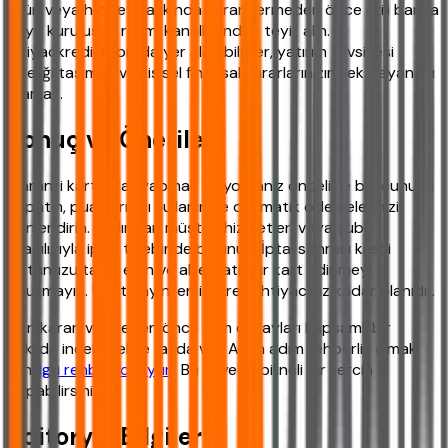
ürün veya hizmet hakkında karar vermeden önce ilgili banka
veya kuruluşun resmi kanallarından teyit alın.
ihtiyackredisi.com'da yer alan bilgiler, yatırım tavsiyesi
niteliği taşımaz ve kişisel finansal kararlarınızın tek dayanağı
olamaz.
Sonuç ve Öneriler
Garanti kart iptali yapmak istiyorsanız öncelikle borcunuzu
kapatın, puanlarınızı kullanın ve otomatik ödemelerinizi
yönlendirin. Ardından müşteri hizmetleri veya şube
aracılığıyla iptal talebinde bulunun. İptal sonrası kredi
notunuzu takip edin ve alternatif bir kart edinmeyi
unutmayın. Unutmayın, en iyi kredi ihtiyacınız kadar olanıdır.
Son kararı vermeden önce tüm detayları kapsamlı bir
şekilde incelemekte fayda var. Adım adım rehberlik almak
için
ilgili rehberi okuyun
. Bu sayede bilinçli bir tercih
yapabilirsiniz.
Editoryal Bilgiler