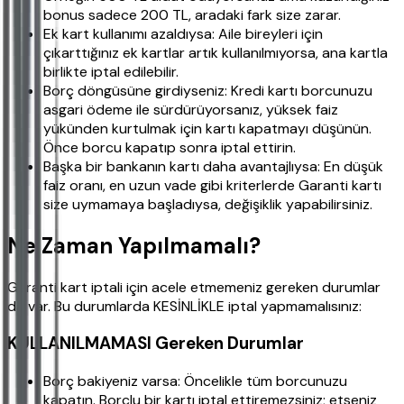
bonus sadece 200 TL, aradaki fark size zarar.
Ek kart kullanımı azaldıysa: Aile bireyleri için
çıkarttığınız ek kartlar artık kullanılmıyorsa, ana kartla
birlikte iptal edilebilir.
Borç döngüsüne girdiyseniz: Kredi kartı borcunuzu
asgari ödeme ile sürdürüyorsanız, yüksek faiz
yükünden kurtulmak için kartı kapatmayı düşünün.
Önce borcu kapatıp sonra iptal ettirin.
Başka bir bankanın kartı daha avantajlıysa: En düşük
faiz oranı, en uzun vade gibi kriterlerde Garanti kartı
size uymamaya başladıysa, değişiklik yapabilirsiniz.
Ne Zaman Yapılmamalı?
Garanti kart iptali için acele etmemeniz gereken durumlar
da var. Bu durumlarda KESİNLİKLE iptal yapmamalısınız:
KULLANILMAMASI Gereken Durumlar
Borç bakiyeniz varsa: Öncelikle tüm borcunuzu
kapatın. Borçlu bir kartı iptal ettiremezsiniz; etseniz