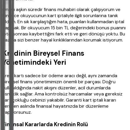
On yılı aşkın süredir finans muhabiri olarak çalışıyorum ve
binlerce okuyucunun kart iptaliyle ilgili sorunlarına tanık
oldum. En sık karşılaştığım hata, puanları kullanmadan iptal
yapmak. Bir okuyucum 15 bin TL değerindeki bonus puanını
iptal sonrası kaybettiğini fark etti ve geri dönüşü yoktu. Bu
yazıda sizi benzer hayal kırıklıklarından korumak istiyorum.
Kredinin Bireysel Finans
Yönetimindeki Yeri
Kredi kartı sadece bir ödeme aracı değil, aynı zamanda
bireysel finans yönetimimizin önemli bir parçası. Doğru
kullanıldığında nakit akışını düzenler, acil durumlarda
esneklik sağlar. Ama kontrolsüz harcamalar veya gereksiz
kart çokluğu cebinizi yakabilir. Garanti kart iptali kararı
verirken aslında finansal hayatınızda bir düzenleme
yapıyorsunuz.
Finansal Kararlarda Kredinin Rolü