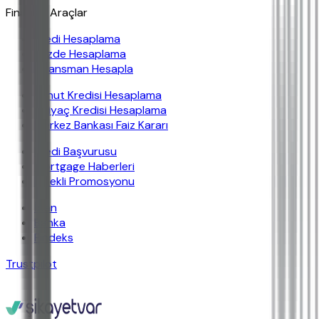
Finansal Araçlar
Kredi Hesaplama
Yüzde Hesaplama
Finansman Hesapla
Konut Kredisi Hesaplama
İhtiyaç Kredisi Hesaplama
Merkez Bankası Faiz Kararı
Kredi Başvurusu
Mortgage Haberleri
Emekli Promosyonu
İban
Banka
Findeks
Trustpilot