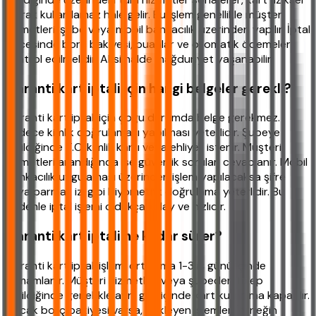
olarak kullanılamaz hale gelir. Bu işlem genellikle müşteri
hizmetleri, şube veya mobil bankacılık üzerinden yapılır. İptal
öncesinde borç bakiyesi, puanlar ve otomatik ödemeler
kontrol edilmelidir. Aksi halde mağduriyet yaşanabilir.
Garanti kart iptali için hangi belgeler gerekli?
Garanti kart iptali için çoğu durumda belge gerekmez.
Sadece kimlik doğrulaması yapılması yeterlidir. Şubeye
gidildiğinde T.C. kimlik kartı veya ehliyet istenir. Müşteri
hizmetleri arandığında ise güvenlik soruları cevaplanır. Mobil
bankacılık uygulaması üzerinden işlem yapılacaksa şifre
veya parmak izi gibi biyometrik doğrulama yeterlidir. Bu
nedenle iptal işlemi oldukça kolay ve hızlıdır.
Garanti kart iptali ne kadar sürer?
Garanti kart iptali işlemi ortalama 1-3 iş günü içinde
tamamlanır. Müşteri hizmetleri veya şubeden talep
verildiğinde genellikle aynı gün içinde kart kullanıma kapatılır.
Ancak borç bakiyesi varsa, bekleyen işlemler (örneğin