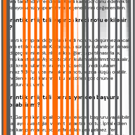
banka tarafından reddedilir. Kredi kartı borcunu ödemekte
zorlanıyorsanız, yapılandırma seçeneklerini değerlendirin.
Garanti kart iptali yapınca kredi notu etkilenir
mi?
Garanti kart iptali doğrudan kredi notunu düşürmez ancak
dolaylı etkileri olabilir. Kartın uzun süredir kullanılıyor olması
kredi geçmişinize olumlu katkı sağlar; kapatılmasıyla bu
olumlu kayıt silinir. Ayrıca toplam kullanılabilir limitiniz azalır,
bu da kredi kullanım oranınızı yükseltir. Kredi kullanım
oranınız %30’un üzerine çıkarsa notunuzda düşüş olabilir.
Bu nedenle iptal kararınızı bu faktörleri göz önünde
bulundurarak verin.
Garanti kart iptali sonrası yeniden başvuru
yapılabilir mi?
Evet, Garanti kart iptali sonrası yeniden başvuru yapılabilir
ancak aynı avantajlar ve limit garantisi yoktur. İptal edilen
kartın kampanyaları, bonus fırsatları geri gelmez. Yeni