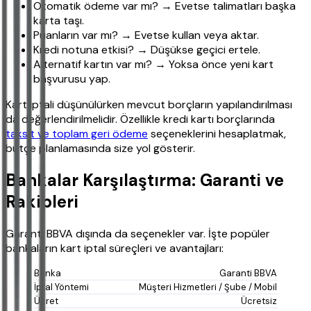
Otomatik ödeme var mı? → Evetse talimatları başka
karta taşı.
Puanların var mı? → Evetse kullan veya aktar.
Kredi notuna etkisi? → Düşükse geçici ertele.
Alternatif kartın var mı? → Yoksa önce yeni kart
başvurusu yap.
Kart iptali düşünülürken mevcut borçların yapılandırılması
da değerlendirilmelidir. Özellikle kredi kartı borçlarında
taksit ve toplam geri ödeme
seçeneklerini hesaplatmak,
bütçe planlamasında size yol gösterir.
Bankalar Karşılaştırma: Garanti ve
Rakipleri
Garanti BBVA dışında da seçenekler var. İşte popüler
bankaların kart iptal süreçleri ve avantajları:
Garanti BBVA
Müşteri Hizmetleri / Şube / Mobil
Ücretsiz