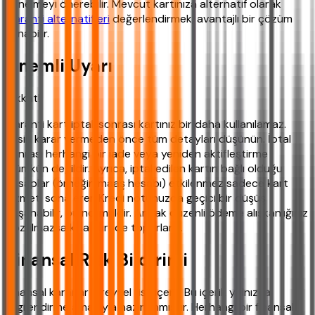
yönelmeyi önerebilir. Mevcut kartınıza alternatif olarak
Garanti alternatifleri
değerlendirmek, avantajlı bir çözüm
sunabilir.
Önemli Uyarı
Dikkat!
Garanti kart iptali sonrası kartınız bir daha kullanılamaz.
Kesin karar vermeden önce tüm detayları düşünün. İptal
sonrası herhangi bir iade veya yeniden aktifleştirme
mümkün değildir. Ayrıca, iptal edilen kartın bağlı olduğu
hesaplar (örneğin maaş hesabı) etkilenmez sadece kart
hizmeti sona erer. Kredi notunuzda geçici bir düşüş
yaşanabilir, bu normaldir. Ancak düzenli ödeme alışkanlığınız
bozulmazsa kısa sürede toparlanır.
Finansal Risk Bildirimi
Finansal kararlar bireysel risk içerir. Bu içerik yalnızca
bilgilendirme amacıyla hazırlanmıştır. Herhangi bir finansal