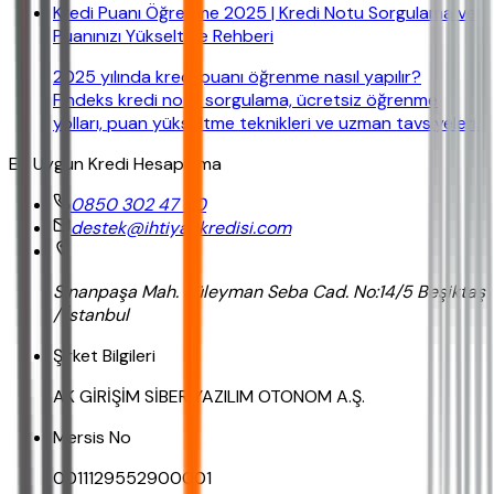
Kredi Puanı Öğrenme 2025 | Kredi Notu Sorgulama ve
Puanınızı Yükseltme Rehberi
2025 yılında kredi puanı öğrenme nasıl yapılır?
Findeks kredi notu sorgulama, ücretsiz öğrenme
yolları, puan yükseltme teknikleri ve uzman tavsiyeleri.
En Uygun Kredi Hesaplama
0850 302 47 90
destek@ihtiyackredisi.com
Sinanpaşa Mah. Süleyman Seba Cad. No:14/5 Beşiktaş
/ İstanbul
Şirket Bilgileri
AK GİRİŞİM SİBER YAZILIM OTONOM A.Ş.
Mersis No
0011129552900001