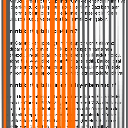
başvuruda kredi notu ve gelir durumu değerlendirilir, limit ve
faiz oranları güncel koşullara göre belirlenir. Bazı bankalar
iptal sonrası belirli bir süre beklenmesini isteyebilir. Kredi
notunuzda düşüş varsa yeni kart almak zorlaşabilir.
Garanti kart iptali ücretli mi?
Hayır, Garanti kart iptali için herhangi bir ücret alınmaz.
Kredi kartı veya banka kartı kapatma işlemi tamamen
ücretsizdir. Ancak iptal öncesinde varsa yıllık aidat borcu,
gecikme faizi veya diğer masraflar tahsil edilir. Banka, iptal
işlemi sırasında herhangi bir gizli ücret uygulamaz. Yine de
işlem sonunda hesap özetinizi kontrol etmenizde fayda var.
Garanti kart iptali için en hızlı yöntem nedir?
Garanti kart iptali için en hızlı yöntem müşteri hizmetlerini
aramaktır. Garanti BBVA Müşteri Hizmetleri 7/24 ulaşılabilir
ve iptal talebi anında alınır. Mobil bankacılık üzerinden de
kart iptali talep edilebilir ancak bazı durumlarda müşteri
hizmetleri ile teyit gerekebilir. Şubeye gitmek daha uzun
sürebilir çünkü sıra beklemek gerekebilir. En pratik yol,