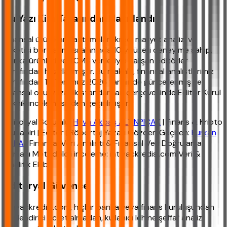
Bu Yazı Kim Tarafından Hazırlandı?
Finansal ürün karşılaştırmaları, kredi maliyet analizi ve
tüketici borçlanması alanında 10 yıl üzeri deneyime sahip,
banka ürünleri ve TCMB verileriyle çalışan editörler
tarafından hazırlanmıştır. Bu makale, finansal analistlerimiz
tarafından 19 Temmuz 2026 tarihinde güncellenmiş ve
finansal okuryazarlık standartları çerçevesinde Editör Kurul
teknik incelemesinden geçirilmiştir.
Editoryal Sorumlu:
Hava Akbaş ALTINPIÇAK
| Finans & Kripto
Muhabiri | Editör | Röportaj Yazarı Gözden Geçiren:
Furkan
YAKA
| Finansal Veri Analisti & Finansal Veri Doğrulama
Uzmanı Metodoloji inceleme: ihtiyackredisi.com Veri &
Analitik Ekibi
Editoryal Güvence
ihtiyackredisi.com, hiçbir banka veya finans kuruluşundan
yönlendirici ücret almadan, kullanıcı lehine şeffaf analiz