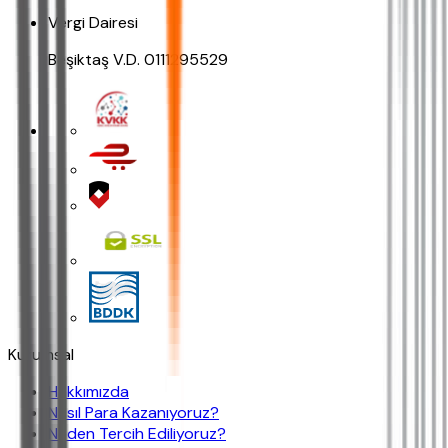
Vergi Dairesi
Beşiktaş V.D. 0111295529
Kurumsal
Hakkımızda
Nasıl Para Kazanıyoruz?
Neden Tercih Ediliyoruz?