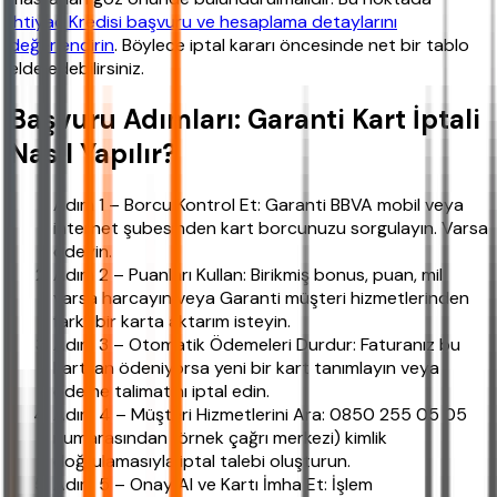
İhtiyaç Kredisi başvuru ve hesaplama detaylarını
değerlendirin
. Böylece iptal kararı öncesinde net bir tablo
elde edebilirsiniz.
Başvuru Adımları: Garanti Kart İptali
Nasıl Yapılır?
Adım 1 – Borcu Kontrol Et: Garanti BBVA mobil veya
internet şubesinden kart borcunuzu sorgulayın. Varsa
ödeyin.
Adım 2 – Puanları Kullan: Birikmiş bonus, puan, mil
varsa harcayın veya Garanti müşteri hizmetlerinden
farklı bir karta aktarım isteyin.
Adım 3 – Otomatik Ödemeleri Durdur: Faturanız bu
karttan ödeniyorsa yeni bir kart tanımlayın veya
ödeme talimatını iptal edin.
Adım 4 – Müşteri Hizmetlerini Ara: 0850 255 05 05
numarasından (örnek çağrı merkezi) kimlik
doğrulamasıyla iptal talebi oluşturun.
Adım 5 – Onay Al ve Kartı İmha Et: İşlem