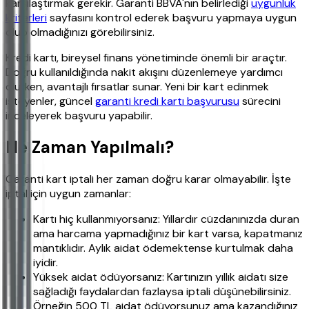
karşılaştırmak gerekir. Garanti BBVA'nın belirlediği
uygunluk
kriterleri
sayfasını kontrol ederek başvuru yapmaya uygun
olup olmadığınızı görebilirsiniz.
Kredi kartı, bireysel finans yönetiminde önemli bir araçtır.
Doğru kullanıldığında nakit akışını düzenlemeye yardımcı
olurken, avantajlı fırsatlar sunar. Yeni bir kart edinmek
isteyenler, güncel
garanti kredi kartı başvurusu
sürecini
inceleyerek başvuru yapabilir.
Ne Zaman Yapılmalı?
Garanti kart iptali her zaman doğru karar olmayabilir. İşte
iptal için uygun zamanlar:
Kartı hiç kullanmıyorsanız: Yıllardır cüzdanınızda duran
ama harcama yapmadığınız bir kart varsa, kapatmanız
mantıklıdır. Aylık aidat ödemektense kurtulmak daha
iyidir.
Yüksek aidat ödüyorsanız: Kartınızın yıllık aidatı size
sağladığı faydalardan fazlaysa iptali düşünebilirsiniz.
Örneğin 500 TL aidat ödüyorsunuz ama kazandığınız