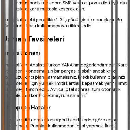
tamamlandıktan sonra SMS veya e-posta ile teyit alın.
Fiziksel kartı makasla keserek atın.
Not: İptal talebi genellikle 1-3 iş günü içinde sonuçlanır. Bu
süre içinde kartı kullanmamaya dikkat edin.
Uzman Tavsiyeleri
Finans Uzmanı
Finansal Veri Analisti Furkan YAKA'nın değerlendirmesi: "Kart
iptali, borç yönetiminizin bir parçası olabilir ancak kredi
notunuzu ikinci plana atmamalısınız. Kredi kullanım oranınızı
düşürmemek için yüksek limitli kartları kapatmak yerine limit
düşürmeyi tercih edin. Ayrıca iptal sonrası tüm otomatik
ödemelerinizi kontrol etmeyi unutmayın."
Sık Yapılan Hatalar
ihtiyackredisi.com kullanıcı geri bildirimlerine göre en sık
yapılan hata: Puanları kullanmadan iptal yapmak. İkinci