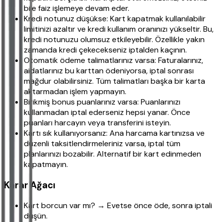
bile faiz işlemeye devam eder.
Kredi notunuz düşükse: Kart kapatmak kullanılabilir
limitinizi azaltır ve kredi kullanım oranınızı yükseltir. Bu,
kredi notunuzu olumsuz etkileyebilir. Özellikle yakın
zamanda kredi çekecekseniz iptalden kaçının.
Otomatik ödeme talimatlarınız varsa: Faturalarınız,
aidatlarınız bu karttan ödeniyorsa, iptal sonrası
mağdur olabilirsiniz. Tüm talimatları başka bir karta
aktarmadan işlem yapmayın.
Birikmiş bonus puanlarınız varsa: Puanlarınızı
kullanmadan iptal ederseniz hepsi yanar. Önce
puanları harcayın veya transferini isteyin.
Kartı sık kullanıyorsanız: Ana harcama kartınızsa ve
düzenli taksitlendirmeleriniz varsa, iptal tüm
planlarınızı bozabilir. Alternatif bir kart edinmeden
kapatmayın.
Karar Ağacı
Kart borcun var mı? → Evetse önce öde, sonra iptali
düşün.