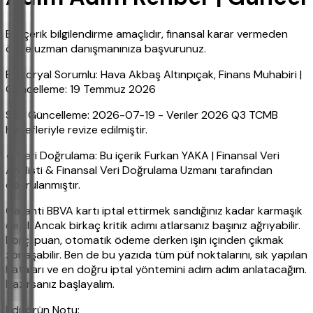
Bu içerik bilgilendirme amaçlıdır, finansal karar vermeden
önce uzman danışmanınıza başvurunuz.
Editoryal Sorumlu: Hava Akbaş Altınpıçak, Finans Muhabiri |
Güncelleme: 19 Temmuz 2026
Son Güncelleme: 2026-07-19 - Veriler 2026 Q3 TCMB
hedefleriyle revize edilmiştir.
✔ Veri Doğrulama: Bu içerik Furkan YAKA | Finansal Veri
Analisti & Finansal Veri Doğrulama Uzmanı tarafından
doğrulanmıştır.
Garanti BBVA kartı iptal ettirmek sandığınız kadar karmaşık
değil. Ancak birkaç kritik adımı atlarsanız başınız ağrıyabilir.
Borç, puan, otomatik ödeme derken işin içinden çıkmak
zorlaşabilir. Ben de bu yazıda tüm püf noktalarını, sık yapılan
hataları ve en doğru iptal yöntemini adım adım anlatacağım.
Hazırsanız başlayalım.
Editörün Notu: