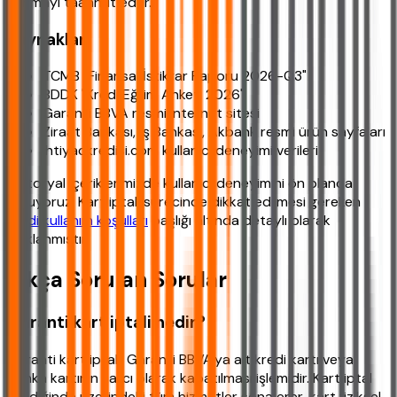
sunmayı taahhüt eder.
Kaynaklar
TCMB "Finansal İstikrar Raporu 2026-Q3"
BDDK "Kredi Eğilim Anketi 2026"
Garanti BBVA resmi internet sitesi
Ziraat Bankası, İş Bankası, Akbank resmi ürün sayfaları
ihtiyackredisi.com kullanıcı deneyimi verileri
Editoryal içeriklerimizde kullanıcı deneyimini ön planda
tutuyoruz. Kart iptali sürecinde dikkat edilmesi gereken
kredi kullanım koşulları
başlığı altında detaylı olarak
açıklanmıştır.
Sıkça Sorulan Sorular
Garanti kart iptali nedir?
Garanti kart iptali, Garanti BBVA'ya ait kredi kartı veya
banka kartının kalıcı olarak kapatılması işlemidir. Kart iptal
edildiğinde üzerindeki tüm hizmetler sona erer, kart fiziksel