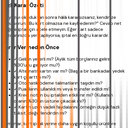
Hızlı Karar Özeti
Bu yazıyı okuduktan sonra hâlâ kararsızsanız, kendinize
şunu sorun: “Bu kart olmazsa ne kaybederim?” Cevap net
değilse iptal için acele etmeyin. Eğer kart sadece
cüzdanınızda yer kaplıyorsa, iptal en doğru karardır.
Karar Vermeden Önce
✓ Gelirin yeterli mi? (Aylık tüm borçlarınız gelirin
%30’unu geçiyor mu?)
✓ Alternatif kartın var mı? (Başka bir bankadan yedek
kart çıkarttın mı?)
✓ Otomatik ödeme talimatlarını taşıdın mı?
✓ Puanların kullanıldı mı veya transfer edildi mi?
✓ Kredi notun bu iptalden etkilenir mi? (Kullanım
oranın %30’un üstüne çıkacak mı?)
✓ Kartın uzun vadeli faydalarını (örneğin düşük faizli
taksit) değerlendirdin mi?
Uzmanlar, kart iptali yerine daha uygun koşullu ürünlere