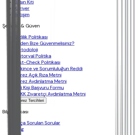
Basın Kiti
Kariyer
İletişim
Şeffaflık & Güven
Gizlilik Politikası
Neden Bize Güvenmelisiniz?
Metodoloji
Editoryal Politika
Fast-Check Politikası
Çekince ve Sorumluluğun Reddi
Çerez Açık Rıza Metni
Çerez Aydınlatma Metni
İlgili Kişi Başvuru Formu
KVKK Ziyaretçi Aydınlatma Metni
Çerez Tercihleri
Bilgi Bankası
Sıkça Sorulan Sorular
Blog