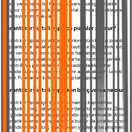
henüz yansımamış bir harcama) varsa süreç uzayabilir.
Borçsuz ve sorunsuz kartlarda iptal anında gerçekleşebilir.
İptal teyidini mutlaka alın.
Garanti kart iptali yapınca puanlar ne olur?
Garanti kart iptali yapıldığında birikmiş tüm bonus puanlar,
mil puanları ve sadakat puanları kaybolur. Bu nedenle iptal
talebi vermeden önce puanlarınızı harcamanız veya
bankaya başvurarak başka bir karta aktarmanız gerekir.
Garanti BBVA genellikle aynı bankadaki farklı kartlar
arasında puan transferine izin verir ancak aktarım ücreti
olabilir. Puanlarınızı kullanmadan iptal yapmayın.
Garanti kart iptali yaparken borç varsa ne olur?
Garanti kart iptali için borcun tamamen kapatılması
zorunludur. Borç bakiyesi olan kartlar iptal edilemez. Önce
borç ödenmeli, ardından iptal talebi oluşturulmalıdır. Ayrıca
otomatik ödeme talimatları varsa bunlar da iptalden önce
sonlandırılmalıdır. Borç ödenmeden yapılan iptal girişimleri