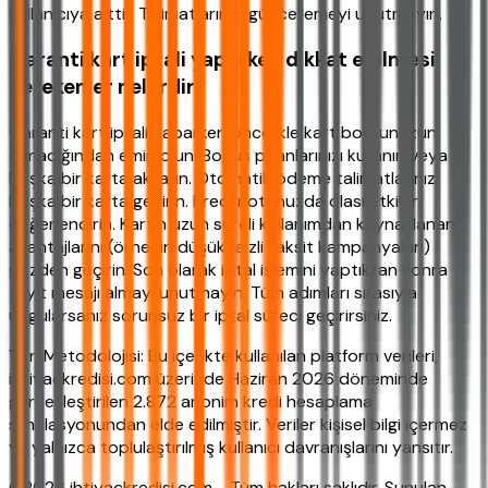
kullanıcıya aittir. Talimatlarınızı güncellemeyi unutmayın.
Garanti kart iptali yaparken dikkat edilmesi
gerekenler nelerdir?
Garanti kart iptali yaparken öncelikle kart borcunuzun
olmadığından emin olun. Bonus puanlarınızı kullanın veya
başka bir karta aktarın. Otomatik ödeme talimatlarınızı
başka bir karta geçirin. Kredi notunuzda olası etkileri
değerlendirin. Kartın uzun süreli kullanımdan kaynaklanan
avantajlarını (örneğin düşük faizli taksit kampanyaları)
gözden geçirin. Son olarak iptal işlemini yaptıktan sonra
teyit mesajı almayı unutmayın. Tüm adımları sırasıyla
uygularsanız sorunsuz bir iptal süreci geçirirsiniz.
Veri Metodolojisi: Bu içerikte kullanılan platform verileri,
ihtiyackredisi.com üzerinde Haziran 2026 döneminde
gerçekleştirilen 2.872 anonim kredi hesaplama
simülasyonundan elde edilmiştir. Veriler kişisel bilgi içermez
ve yalnızca toplulaştırılmış kullanıcı davranışlarını yansıtır.
©2026 ihtiyackredisi.com - Tüm hakları saklıdır. Sunulan