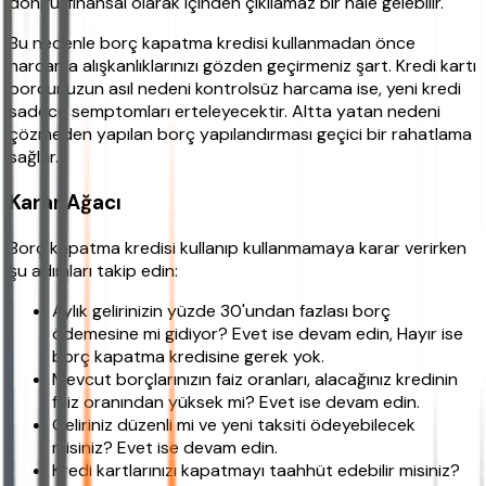
döngü, finansal olarak içinden çıkılamaz bir hale gelebilir.
Bu nedenle borç kapatma kredisi kullanmadan önce
harcama alışkanlıklarınızı gözden geçirmeniz şart. Kredi kartı
borcunuzun asıl nedeni kontrolsüz harcama ise, yeni kredi
sadece semptomları erteleyecektir. Altta yatan nedeni
çözmeden yapılan borç yapılandırması geçici bir rahatlama
sağlar.
Karar Ağacı
Borç kapatma kredisi kullanıp kullanmamaya karar verirken
şu adımları takip edin:
Aylık gelirinizin yüzde 30'undan fazlası borç
ödemesine mi gidiyor? Evet ise devam edin, Hayır ise
borç kapatma kredisine gerek yok.
Mevcut borçlarınızın faiz oranları, alacağınız kredinin
faiz oranından yüksek mi? Evet ise devam edin.
Geliriniz düzenli mi ve yeni taksiti ödeyebilecek
misiniz? Evet ise devam edin.
Kredi kartlarınızı kapatmayı taahhüt edebilir misiniz?