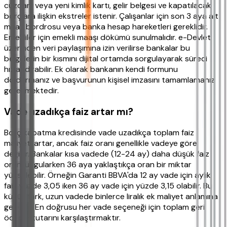
cüzdanı veya yeni kimlik kartı, gelir belgesi ve kapatılacak
borçlara ilişkin ekstreler istenir. Çalışanlar için son 3 aya ait
maaş bordrosu veya banka hesap hareketleri gereklidir.
Emekliler için emekli maaşı dökümü sunulmalıdır. e-Devlet
üzerinden veri paylaşımına izin verilirse bankalar bu
belgelerin bir kısmını dijital ortamda sorgulayarak süreci
hızlandırabilir. Ek olarak bankanın kendi formunu
doldurmanız ve başvurunun kişisel imzasını tamamlamanız
gerekmektedir.
Vade uzadıkça faiz artar mı?
Borç kapatma kredisinde vade uzadıkça toplam faiz
maliyeti artar, ancak faiz oranı genellikle vadeye göre
değişir. Bankalar kısa vadede (12-24 ay) daha düşük faiz
oranı uygularken 36 aya yaklaştıkça oran bir miktar
yükselebilir. Örneğin Garanti BBVA'da 12 ay vade için aylık
faiz yüzde 3,05 iken 36 ay vade için yüzde 3,15 olabilir. Bu
küçük fark, uzun vadede binlerce liralık ek maliyet anlamına
gelebilir. En doğrusu her vade seçeneği için toplam geri
ödeme tutarını karşılaştırmaktır.