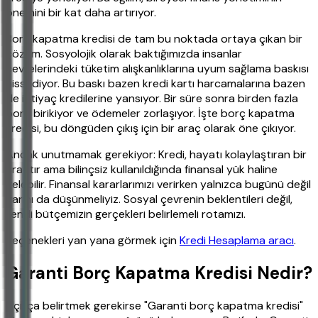
önemini bir kat daha artırıyor.
Borç kapatma kredisi de tam bu noktada ortaya çıkan bir
çözüm. Sosyolojik olarak baktığımızda insanlar
çevrelerindeki tüketim alışkanlıklarına uyum sağlama baskısı
hissediyor. Bu baskı bazen kredi kartı harcamalarına bazen
de ihtiyaç kredilerine yansıyor. Bir süre sonra birden fazla
borç birikiyor ve ödemeler zorlaşıyor. İşte borç kapatma
kredisi, bu döngüden çıkış için bir araç olarak öne çıkıyor.
Ancak unutmamak gerekiyor: Kredi, hayatı kolaylaştıran bir
araçtır ama bilinçsiz kullanıldığında finansal yük haline
gelebilir. Finansal kararlarımızı verirken yalnızca bugünü değil
yarını da düşünmeliyiz. Sosyal çevrenin beklentileri değil,
kendi bütçemizin gerçekleri belirlemeli rotamızı.
Seçenekleri yan yana görmek için
Kredi Hesaplama aracı
.
Garanti Borç Kapatma Kredisi Nedir?
Açıkça belirtmek gerekirse "Garanti borç kapatma kredisi"