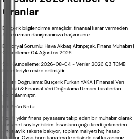
Oranlar
Bu içerik bilgilendirme amaçlıdır, finansal karar vermeden
önce uzman danışmanınıza başvurunuz.
Editoryal Sorumlu: Hava Akbaş Altınpıçak, Finans Muhabiri |
Güncelleme: 04 Ağustos 2026
Son Güncelleme: 2026-08-04 - Veriler 2026 Q3 TCMB
hedefleriyle revize edilmiştir.
✔ Veri Doğrulama: Bu içerik Furkan YAKA | Finansal Veri
Analisti & Finansal Veri Doğrulama Uzmanı tarafından
doğrulanmıştır.
Editörün Notu:
Son 8 yıldır finans piyasasını takip eden bir muhabir olarak
şunu net söyleyebilirim: İnsanların çoğu kredi çekmeden
önce aylık taksite bakıyor, toplam maliyeti hiç hesap
etmiyor. Oysa borç kapatma kredisinde asıl kazancınız