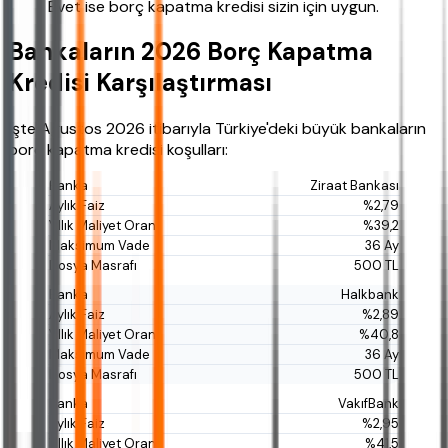
Evet ise borç kapatma kredisi sizin için uygun.
Bankaların 2026 Borç Kapatma
Kredisi Karşılaştırması
İşte Ağustos 2026 itibarıyla Türkiye'deki büyük bankaların
borç kapatma kredisi koşulları:
Ziraat Bankası
%2,79
%39,2
36 Ay
500 TL
Halkbank
%2,89
%40,8
36 Ay
500 TL
VakıfBank
%2,95
%41,5