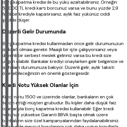
borç kapatma kredisi ile bu yükü azaltabilirsiniz. Örneğin
50.000 TL kredi kartı borcunuz varsa ve bunu yüzde 2,9
faizli bir krediyle kapatırsanız, aylık faiz yükünüz ciddi
şekilde düşer.
Düzenli Gelir Durumunda
Borç kapatma kredisi kullanmadan önce gelir durumunuzun
istikrarlı olması gerekir. Maaşlı bir işte çalışıyorsanız veya
düzenli bir serbest meslek geliriniz varsa bu kredi size
uygun olabilir. Bankalar krediyi onaylarken gelir belgenize ve
istihdam durumunuza bakıyor. Düzenli gelir, aylık taksiti
ödeyebileceğinizin en önemli göstergesidir.
Kredi Notu Yüksek Olanlar İçin
Kredi notu 1500 ve üzerinde olanlar, bankaların en çok
tercih ettiği müşteri grubudur. Bu kişiler daha düşük faiz
oranlarıyla borç kapatma kredisi kullanabilir. Eğer kredi
notunuz yüksekse Garanti BBVA başta olmak üzere
bankaların size özel kampanyalarından faydalanabilirsiniz.
Bu sayede mevcut borçlarınızı çok daha uygun koşullarla