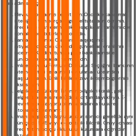
adım adım süreç:
Mevcut Borçlarınızı Tespit Edin: Öncelikle kapatmak
istediğiniz tüm borçların güncel tutarlarını öğrenin.
Kredi kartı ekstrelerinizdeki hesap kesim tarihlerinden
sonraki borç tutarlarını not edin.
Bankaların Güncel Oranlarını Karşılaştırın:
ihtiyackredisi.com üzerinden güncel faiz oranlarını
inceleyin. Kredi notunuza göre bankaların size
sunabileceği oranları tahmin edin.
Online Başvuru Formunu Doldurun: Seçtiğiniz bankanın
internet sitesi veya mobil uygulaması üzerinden
başvuru yapın. Kimlik bilgilerinizi ve iletişim bilgilerinizi
eksiksiz girin.
Belgelerinizi Yükleyin: İstenen belgeleri (kimlik, gelir
belgesi, borç ekstreleri) dijital ortamda yükleyin. E-
Devlet entegrasyonu olan bankalarda bu süreç
otomatik tamamlanır.
Onayı Takip Edin: Başvurunuzun sonucu genellikle aynı
gün içinde SMS veya e-posta ile bildirilir. Onay sonrası
kredi tutarı, borçlu olduğunuz kurumlara doğrudan
aktarılır.