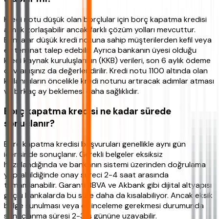
Kredi notu düşük olan borçlular için borç kapatma kredisi
almak zorlaşabilir ancak farklı çözüm yolları mevcuttur.
Bankalar düşük kredi notuna sahip müşterilerden kefil veya
ek teminat talep edebilir. Ayrıca bankanın üyesi olduğu
kredi kaynak kuruluşlarının (KKB) verileri, son 6 aylık ödeme
davranışınız da değerlendirilir. Kredi notu 1100 altında olan
kullanıcıların öncelikle kredi notunu artıracak adımlar atması
ve birkaç ay beklemesi daha sağlıklıdır.
Borç kapatma kredisi ne kadar sürede
sonuçlanır?
Borç kapatma kredisi başvuruları genellikle aynı gün
içerisinde sonuçlanır. Gerekli belgeler eksiksiz
hazırlandığında ve bankanın sistemi üzerinden doğrulama
yapılabildiğinde onay süreci 2-4 saat arasında
tamamlanabilir. Garanti BBVA ve Akbank gibi dijital altyapısı
güçlü bankalarda bu süre daha da kısalabiliyor. Ancak eksik
belge sunulması veya ek inceleme gerekmesi durumunda
sonuçlanma süresi 2-3 iş gününe uzayabilir.