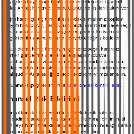
ihtiyaç kredisiyle kapatmak, uzun vadede ciddi tasarruf
sağlar. Ancak her kredi gibi bu ürünün de riskleri bulunuyor.
Doğru karar için üç temel ilkeye odaklanmalısınız: toplam
maliyeti hesaplayın, gelir durumunuzla orantılı bir vade seçin
ve harcama alışkanlıklarınızı gözden geçirin. En iyi kredi,
gerçekten ihtiyacınız olan ve ödeyebileceğiniz kadardır.
Sonuç olarak hangi bankayı seçerseniz seçin, kararınızı
verirken güncel faiz oranlarını karşılaştırın, dosya
masraflarını sorun ve sözleşmeyi imzalamadan önce tüm
maddeleri dikkatlice okuyun. Finansal okuryazarlığın temel
kuralı şudur: Anlamadığınız hiçbir sözleşmeyi imzalamayın.
Uygulamaya geçmeden önce
karar öncesi kontrol edin
.
Finansal Risk Bildirimi
Finansal kararlar bireysel risk içerir. Bu içerik yalnızca
bilgilendirme amacıyla hazırlanmıştır. Herhangi bir finansal
ürün veya hizmet hakkında karar vermeden önce ilgili banka
veya kuruluşun resmi kanallarından teyit alın.