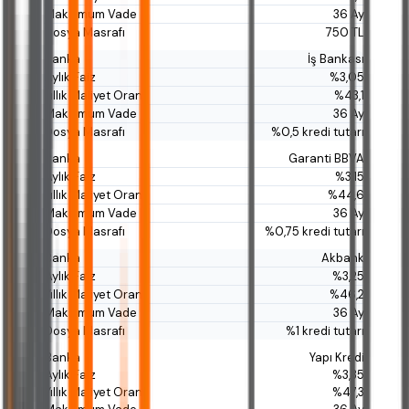
36 Ay
750 TL
İş Bankası
%3,05
%43,1
36 Ay
%0,5 kredi tutarı
Garanti BBVA
%3,15
%44,6
36 Ay
%0,75 kredi tutarı
Akbank
%3,25
%46,2
36 Ay
%1 kredi tutarı
Yapı Kredi
%3,35
%47,3