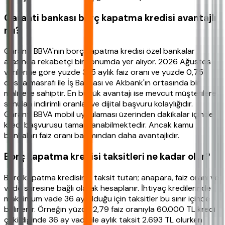
Garanti bankası borç kapatma kredisi avantajlı
mı?
Garanti BBVA'nın borç kapatma kredisi özel bankalar
arasında rekabetçi bir konumda yer alıyor. 2026 Ağustos
verilerine göre yüzde 3,15 aylık faiz oranı ve yüzde 0,75
dosya masrafı ile İş Bankası ve Akbank'ın ortasında bir
maliyete sahiptir. En büyük avantajı ise mevcut müşterilere
sunulan indirimli oranlar ve dijital başvuru kolaylığıdır.
Garanti BBVA mobil uygulaması üzerinden dakikalar içinde
kredi başvurusu tamamlanabilmektedir. Ancak kamu
bankaları faiz oranı bakımından daha avantajlıdır.
Borç kapatma kredisi taksitleri ne kadar olur?
Borç kapatma kredisinin taksit tutarı; anapara, faiz oranı ve
vade süresine bağlı olarak hesaplanır. İhtiyaç kredilerinde
maksimum vade 36 ay olduğu için taksitler bu sınır içinde
belirlenir. Örneğin yüzde 2,79 faiz oranıyla 60.000 TL kredi
çekildiğinde 36 ay vade ile aylık taksit 2.693 TL olurken