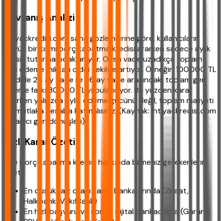
Davranış Analizi
ihtiyackredisi.com saha gözlemlerine göre, kullanıcıların
büyük bir kısmı borç kapatma kredisi ararken sadece aylık
taksit tutarına odaklanıyor. Oysa vade uzadıkça toplam
geri ödeme miktarı ciddi şekilde artıyor. Örneğin 100.000 TL
kredide 24 ay vade ile 36 ay vade arasındaki toplam geri
ödeme farkı 30.000 TL'yi bulabiliyor. Bu yüzden karar
verirken yalnızca aylık ödeme gücünü değil, toplam maliyeti
de mutlaka hesaba katmalısınız. (Kaynak: ihtiyackredisi.com
kullanıcı geri dönüşleri)
Hızlı Karar Özeti
İşte borç kapatma kredisi hakkında bilmeniz gerekenlerin
özeti:
En düşük faiz oranı kamu bankalarında (Ziraat,
Halkbank, VakıfBank)
En hızlı başvuru ve sonuç dijital bankacılıkta (Garanti