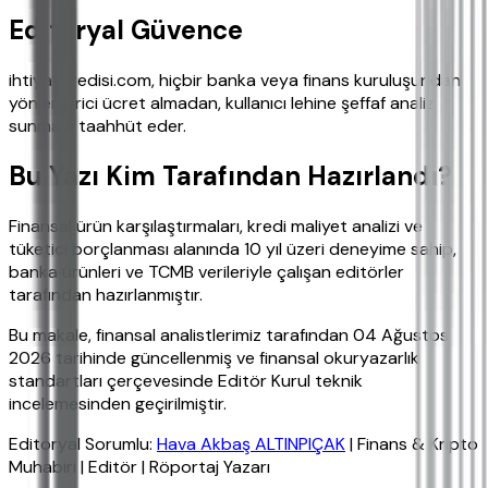
Editoryal Güvence
ihtiyackredisi.com, hiçbir banka veya finans kuruluşundan
yönlendirici ücret almadan, kullanıcı lehine şeffaf analiz
sunmayı taahhüt eder.
Bu Yazı Kim Tarafından Hazırlandı?
Finansal ürün karşılaştırmaları, kredi maliyet analizi ve
tüketici borçlanması alanında 10 yıl üzeri deneyime sahip,
banka ürünleri ve TCMB verileriyle çalışan editörler
tarafından hazırlanmıştır.
Bu makale, finansal analistlerimiz tarafından 04 Ağustos
2026 tarihinde güncellenmiş ve finansal okuryazarlık
standartları çerçevesinde Editör Kurul teknik
incelemesinden geçirilmiştir.
Editoryal Sorumlu:
Hava Akbaş ALTINPIÇAK
| Finans & Kripto
Muhabiri | Editör | Röportaj Yazarı