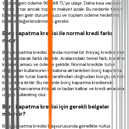
toplam geri ödeme 96.948 TL'ye ulaşır. Daha kısa vadede
taksit artar ancak toplam maliyet azalır. Bu nedenle taksit
belirlerken gelir durumunuzu ve toplam ödeme hedefinizi
birlikte değerlendirmeniz gerekir.
Borç kapatma kredisi ile normal kredi farkı
nedir?
Borç kapatma kredisi aslında normal bir ihtiyaç kredisinden
yapısal olarak farklı değildir. Aralarındaki temel fark, kredinin
kullanım amacı ve ödeme şeklidir. Normal kredide tutar
doğrudan kullanıcının hesabına aktarılırken borç kapatma
kredisinde tutar banka tarafından doğrudan borçlu olunan
kurumlara iletilir. Bu nedenle borç kapatma kredisinde
paranın harcanma ihtimali ortadan kalkar ve kredi amacına
uygun kullanılmış olur.
Borç kapatma kredisi için gerekli belgeler
nelerdir?
Borç kapatma kredisi başvurusunda genellikle nüfus