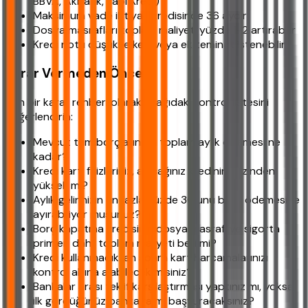
BBVA, Akbank, Yapı Kredi)
Maksimum vade ihtiyaç kredisinde 36 aydır
Dosya masrafları toplam maliyeti yüzde 1-2 artırabilir
Kredi notu düşükse kefil veya ek teminat istenebilir
Karar Vermeden Önce
Son bir karar rehberi olarak aşağıdaki kontrol listesini
değerlendirin:
Mevcut tüm borçlarınızın toplam aylık ödemesi ne
kadar?
Kredi kartı faizleriniz, alacağınız kredinin faizinden
yüksek mi?
Aylık gelirinizin en fazla yüzde 30'unu borç ödemesine
ayırabiliyor musunuz?
Borç kapatma kredisinin dosya masrafı ve sigorta
primleri dahil toplam maliyeti belli mi?
Kredi kullanmadıktan sonra kart harcamalarınızı
kontrol altına alabilecek misiniz?
Bankalar arası teklif karşılaştırması yaptınız mı, yoksa
ilk gördüğünüz bankaya mı başvuracaksınız?