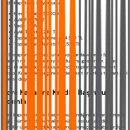
ayda kapatmak istiyorsunuz:
Kredi Tutarı: 250.000 TL
Aylık Faiz: %3,25
Vade: 36 Ay
Aylık Taksit: 11.237 TL
Toplam Geri Ödeme: 404.532 TL
Toplam Faiz Maliyeti: 154.532 TL
Bu hesaplama, yüksek tutarlı borçlarda vade ve faiz
oranının ne kadar belirleyici olduğunu gösteriyor. 36 ay
vade ile aylık taksit düşüyor ancak toplam faiz maliyeti
artıyor. Kısa vadeli seçeneklerde taksit artarken toplam geri
ödeme düşüyor.
Borç Kapatma Kredisi Başvuru
Adımları
Borç kapatma kredisi başvurusu sandığınız kadar karmaşık
değil. Günümüzde bankaların büyük çoğunluğu dijital
kanallar üzerinden dakikalar içinde sonuçlandırabiliyor. İşte