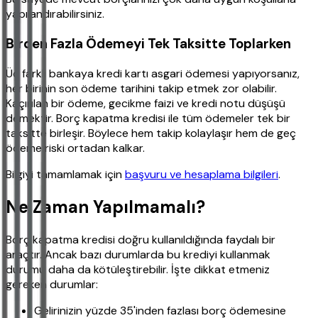
yapılandırabilirsiniz.
Birden Fazla Ödemeyi Tek Taksitte Toplarken
Üç farklı bankaya kredi kartı asgari ödemesi yapıyorsanız,
her birinin son ödeme tarihini takip etmek zor olabilir.
Kaçırılan bir ödeme, gecikme faizi ve kredi notu düşüşü
demektir. Borç kapatma kredisi ile tüm ödemeler tek bir
taksitte birleşir. Böylece hem takip kolaylaşır hem de geç
ödeme riski ortadan kalkar.
Bilgiyi tamamlamak için
başvuru ve hesaplama bilgileri
.
Ne Zaman Yapılmamalı?
Borç kapatma kredisi doğru kullanıldığında faydalı bir
araçtır. Ancak bazı durumlarda bu krediyi kullanmak
durumu daha da kötüleştirebilir. İşte dikkat etmeniz
gereken durumlar:
Gelirinizin yüzde 35'inden fazlası borç ödemesine