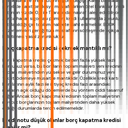
politikasına ve kredi tutarına göre değişir. Kamu bankaları
genellikle sabit bir dosya masrafı alırken özel bankalar kredi
tutarının yüzde 0,5 ile 1'i arasında masraf talep edebiliyor.
Ayrıca hayat sigortası primleri, kredi kullanımında zorunlu
tutulabildiği için toplam maliyete dahil edilmelidir. BDDK
düzenlemeleri gereği tüm masrafların sözleşmede açıkça
belirtilmesi yasal zorunluluktur.
Borç kapatma kredisi çekmek mantıklı mı?
Borç kapatma kredisi çekmek; birden fazla yüksek faizli
borcunuz varsa, bu borçların toplam maliyeti yeni kredinin
toplam maliyetinden yüksekse ve gelir durumunuz yeni
taksiti ödemeye müsaitse mantıklıdır. Özellikle kredi kartı
borçlarının aylık faizi ile ihtiyaç kredisi faizi arasındaki
makasın açık olduğu dönemlerde bu yöntem ciddi tasarruf
sağlar. Ancak borç kapatma kredisinin toplam maliyetinin
mevcut borçlarınızın toplam maliyetinden daha yüksek
olduğu durumlarda tercih edilmemelidir.
Kredi notu düşük olanlar borç kapatma kredisi
alabilir mi?