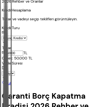
2026 Rehber ve Oranlar
Kredi Hesaplama
Tutar ve vadeyi seçip teklifleri görüntüleyin.
Kredi Turu
Tutar
TL
Ornek:
50.000
TL
Vade Süresi
Bul
Garanti Borç Kapatma
Kredisi 2026 Rehber ve