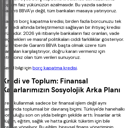
toplam faiz yükünüzün azalmasıdır. Bu yazıda sadece
Garanti BBVA'yı değil, tüm bankaları masaya yatırıyoruz.
Garanti borç kapatma kredisi, birden fazla borcunuzu tek
bir kredi altında birleştirmenizi sağlayan bir ihtiyaç kredisi
ürünüdür. 2026 yılı itibarıyle bankaların faiz oranları, vade
seçenekleri ve masraf politikaları ciddi farklılıklar gösteriyor.
Bu rehberde Garanti BBVA başta olmak üzere tüm
bankaları karşılaştırıyor, doğru kararı vermeniz için
ihtiyacınız olan tüm verileri sunuyoruz.
Genel bilgi için
borç kapatma kredisi
.
Kredi ve Toplum: Finansal
Kararlarımızın Sosyolojik Arka Planı
Kredi kullanmak sadece bir finansal işlem değil aynı
zamanda toplumsal bir davranış biçimi. Türkiye'de hanehalkı
borçluluğu son on yılda belirgin şekilde arttı. İnsanlar artık
düğün, eğitim, sağlık ve hatta günlük tüketim için bile
krediye yöneliyor. Bu eğilim, bireysel finans yönetiminin