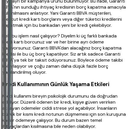
diye ayrı bir kampanya ürünü bulunmuyor. Bu ifade, Garanti
BBVA'nın sunduğu ihtiyaç kredisinin borç kapatma amacıyla
kullanılmasını anlatıyor. Yani Garanti BBVA müşterileri,
mevcut kredi kartı borçlarını veya diğer tüketici kredilerini
kapatmak için bu bankadan yeni bir kredi çekebiliyor.
Peki bu işlem nasıl çalışıyor? Diyelim ki üç farklı bankada
kredi kartı borcunuz var ve her birine ayrı ödeme
yapıyorsunuz. Garanti BBVA'dan alacağınız borç kapatma
kredisi ile bu üç borç kapatılıyor. Siz artık sadece Garanti
BBVA'ya tek bir taksit ödüyorsunuz. Böylece ödeme takibi
kolaylaşıyor ve çoğu zaman daha düşük faizle borç
yapılandırılmış oluyor.
Kredi Kullanımının Günlük Yaşama Etkileri
Kredi kullanımı bireyin psikolojik durumunu da doğrudan
etkiliyor. Düzenli ödenen bir kredi, kişiye güven verirken
aksayan ödemeler ciddi strese yol açabiliyor. İnsanların
büyük bir kısmı kredi notunun düşmemesi için son kuruşuna
kadar ödemeye çalışıyor. Bu durum bazen temel
ihtiyaçlardan kısılmasına bile neden olabiliyor.