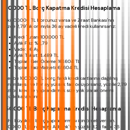
100.000 TL Borç Kapatma Kredisi Hesaplama
Peki 100.000 TL borcunuz varsa ve Ziraat Bankası'nın
yüzde 2,79'luk oranıyla 36 ay vadeli kredi kullanırsanız:
Kredi Tutarı: 100.000 TL
Aylık Faiz: %2,79
Vade: 36 Ay
Aylık Taksit: 4.489 TL
Toplam Geri Ödeme: 161.604 TL
Toplam Faiz Maliyeti: 61.604 TL
Eğer bu 100.000 TL borç, farklı kredi kartlarına dağılmış
durumdaysa ve her ay yüksek faiz ödüyorsanız, yüzde 2,79
faizli bir kredi ile yapılandırmak size yıllık olarak önemli
ölçüde kazandırır.
250.000 TL Borç Kapatma Kredisi Hesaplama
Daha büyük bir borç yapılandırması için örnek verelim.
250.000 TL borcunuzu Akbank'tan yüzde 3,25 faizle 36