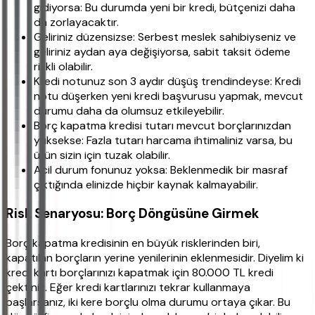
gidiyorsa: Bu durumda yeni bir kredi, bütçenizi daha
da zorlayacaktır.
Geliriniz düzensizse: Serbest meslek sahibiyseniz ve
geliriniz aydan aya değişiyorsa, sabit taksit ödeme
riskli olabilir.
Kredi notunuz son 3 aydır düşüş trendindeyse: Kredi
notu düşerken yeni kredi başvurusu yapmak, mevcut
durumu daha da olumsuz etkileyebilir.
Borç kapatma kredisi tutarı mevcut borçlarınızdan
yüksekse: Fazla tutarı harcama ihtimaliniz varsa, bu
ürün sizin için tuzak olabilir.
Acil durum fonunuz yoksa: Beklenmedik bir masraf
çıktığında elinizde hiçbir kaynak kalmayabilir.
Risk Senaryosu: Borç Döngüsüne Girmek
Borç kapatma kredisinin en büyük risklerinden biri,
kapatılan borçların yerine yenilerinin eklenmesidir. Diyelim ki
kredi kartı borçlarınızı kapatmak için 80.000 TL kredi
çektiniz. Eğer kredi kartlarınızı tekrar kullanmaya
başlarsanız, iki kere borçlu olma durumu ortaya çıkar. Bu