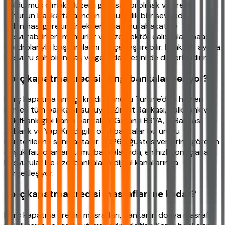
doldurmuş olmak, düzenli gelir sahibi olmak ve kredi
notunun banka tarafından kabul edilebilir seviyede
bulunması gerekir. Emekliler maaş mutabakatı ile
başvurabilirken, memurlar ve özel sektör çalışanları maaş
bordrolarıyla başvurularını gerçekleştirebilir. Bankalar ayrıca
başvuru sahibinin yaş ve gelir dengesini de değerlendirir.
Borç kapatma kredisi hangi bankalar veriyor?
Borç kapatma amaçlı kredi ürününü Türkiye'deki hemen
hemen tüm bankalar sunuyor. Ziraat Bankası, Halkbank ve
VakıfBank gibi kamu bankaları; Garanti BBVA, İş Bankası,
Akbank ve Yapı Kredi gibi özel bankalar bu ürünü
müşterilerine sunmaktadır. 2026 Ağustos verilerine göre en
düşük faiz oranları kamu bankalarında, en hızlı sonuçlanan
başvurular ise özel bankaların dijital kanallarında
gerçekleşiyor.
Borç kapatma kredisi masrafları ne kadar?
Borç kapatma kredisi masrafları, bankanın dosya masrafı