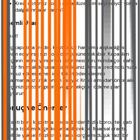
Kredi notunuz son 6 ayda düzenli mi seyrediyor yoksa
dalgalanmalar var mı?
Önemli Uyarı
Dikkat!
Borç kapatma kredisi, kontrolsüz harcama alışkanlığınız
devam ediyorsa sizi borç döngüsüne sokabilir. Kapatılan
borçların yerine yenilerinin eklenmesi durumunda çok daha
zor bir finansal duruma düşebilirsiniz. Ayrıca kredi notunuzu
olumsuz etkilememek için taksit ödemelerinizi
aksatmamanız kritik önem taşıyor. Kredi almadan önce aile
bütçenizi gözden geçirin ve gerçekçi bir ödeme planı
oluşturun.
Sonuç ve Öneriler
Garanti borç kapatma kredisi, birden fazla borcu tek çatı
altında toplamak için kullanılabilecek bir finansal araçtır.
Özellikle yüksek faizli kredi kartı borçlarını düşük faizli bir