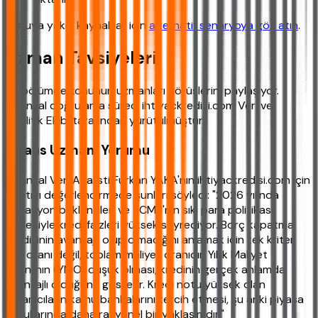
Konuya yakın kaynaklar için
alternatif senaryoya göz atın
.
Uzman Tavsiyeleri
Bu bölümde konunun uzmanları görüşlerini paylaşıyor.
Finansal doğrulama süreci ihtiyackredisi.com Veri ve
Analitik Ekibi tarafından yürütülmüştür.
Finans Uzmanı Yorumu
Finansal Veri Analisti Furkan YAKA'nın ihtiyackredisi.com için
yaptığı değerlendirmede şunları söyledi: "2026 yılında
enflasyon beklentileri ve TCMB'nin sıkı para politikası
nedeniyle kredi faizleri yüksek seyrediyor. Borç kapatma
kredisinin avantajlı olup olmadığını anlamak için tek kriter
faiz oranı değil, toplam maliyet oranıdır. Yıllık Maliyet
Oranı'nın (YMO) düşük olması, kredinin gerçek anlamda
avantajlı olduğunu gösterir. Kredi notu yüksek olan
kullanıcıların kamu bankalarını tercih etmesi, şu anki piyasa
koşullarında daha rasyonel bir yaklaşımdır."