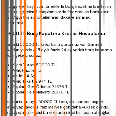
Şimdi gerçek hayattan örneklerle borç kapatma kredisinin
maliyetini görelim. Hesaplamalarda faiz oranları bankaların
2026 Ağustos ayı ortalamaları dikkate alınarak
belirlenmiştir.
50.000 TL Borç Kapatma Kredisi Hesaplama
Diyelim ki 50.000 TL kredi kartı borcunuz var. Garanti
BBVA'dan yüzde 3,15 aylık faizle 24 ay vadeli borç kapatma
kredisi çekiyorsunuz:
Kredi Tutarı: 50.000 TL
Aylık Faiz: %3,15
Vade: 24 Ay
Aylık Taksit: 2.974 TL
Toplam Geri Ödeme: 71.376 TL
Toplam Faiz Maliyeti: 21.376 TL
Kredi kartında aynı 50.000 TL borç için sadece asgari
ödeme yapsaydınız, faiz maliyeti çok daha yüksek olurdu.
Borç kapatma kredisi bu noktada ciddi bir tasarruf sağlar.