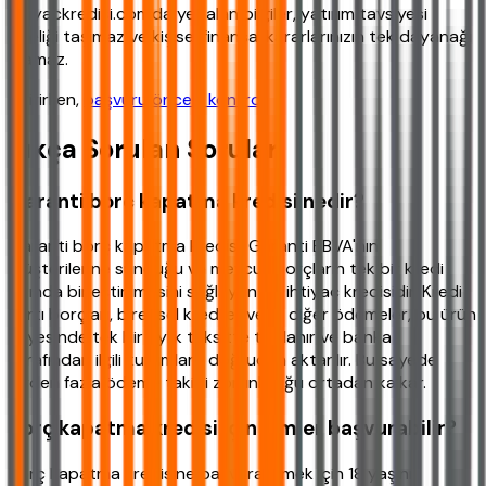
ihtiyackredisi.com'da yer alan bilgiler, yatırım tavsiyesi
niteliği taşımaz ve kişisel finansal kararlarınızın tek dayanağı
olamaz.
Bitirirken,
başvuru öncesi kontrol
.
Sıkça Sorulan Sorular
Garanti borç kapatma kredisi nedir?
Garanti borç kapatma kredisi, Garanti BBVA'nın
müşterilerine sunduğu ve mevcut borçların tek bir kredi
altında birleştirilmesini sağlayan bir ihtiyaç kredisidir. Kredi
kartı borçları, bireysel krediler veya diğer ödemeler, bu ürün
sayesinde tek bir aylık taksitte toplanır ve banka
tarafından ilgili kurumlara doğrudan aktarılır. Bu sayede
birden fazla ödeme takibi zorunluluğu ortadan kalkar.
Borç kapatma kredisi için kimler başvurabilir?
Borç kapatma kredisine başvurabilmek için 18 yaşını