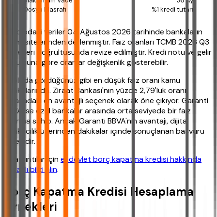
36 Ay
%1 kredi tutarı
*Tablodaki veriler 04 Ağustos 2026 tarihinde bankaların
resmi sitelerinden derlenmiştir. Faiz oranları TCMB 2026 Q3
hedefleri doğrultusunda revize edilmiştir. Kredi notu ve gelir
durumuna göre oranlar değişkenlik gösterebilir.
Tabloda gördüğünüz gibi en düşük faiz oranı kamu
bankalarında. Ziraat Bankası'nın yüzde 2,79'luk oranı,
piyasadaki en avantajlı seçenek olarak öne çıkıyor. Garanti
BBVA ise özel bankalar arasında orta seviyede bir faiz
oranına sahip. Ancak Garanti BBVA'nın avantajı, dijital
bankacılık üzerinden dakikalar içinde sonuçlanan başvuru
sürecidir.
Ek ayrıntılar için
e-devlet borç kapatma kredisi hakkında
detaylı bilgi alın
.
Borç Kapatma Kredisi Hesaplama
Örnekleri