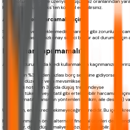
Kredi notunuz 1500 ve üzeriyse, düşük faiz oranlarından yararl
Kredi notunuzu Findeks'ten kontrol edebilirsiniz.
Acil ve Gerekli Harcamalar İçin
Sağlık, eğitim veya beklenmedik onarımlar gibi zorunlu harcama
Garanti Bankası'nın hızlı onay süreci bu tür acil durumlar için a
Ne Zaman Yapılmamalı?
Aşağıdaki durumlarda kredi kullanmaktan kaçınmanızı öneririz
Gelirin %35'inden fazlası borç servisine gidiyorsa
Gelir düzensiz veya mevsimlikse
Kredi notu son 3 ayda düşüş trendindeyse
Lüks tüketim veya tatil gibi ertelenebilir harcamalar içi
Alternatif finansman yöntemleri (birikim, aile desteği) v
Unutmayın, en iyi kredi çekimeyeceğiniz kredidir. Bu içerik kre
Kredi kullanmadan önce alternatif finansal ürünleri değerlendir
seçenekler, daha düşük maliyetli çözümler sunabilir.