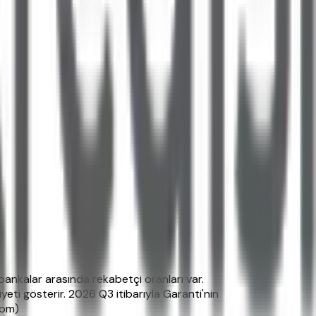
 bankalar arasında rekabetçi oranları var.
eti gösterir. 2026 Q3 itibarıyla Garanti'nin
com)