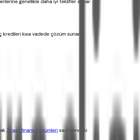
erine genellikle daha iyi teklifler sunar.
aç kredileri kısa vadede çözüm sunar.
arak
Ziraat finans çözümleri
sayfasındaki