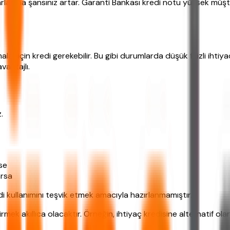
anma şansınız artar. Garanti Bankası kredi notu yüksek müşteril
lar için kredi gerekebilir. Bu gibi durumlarda düşük faizli ihtiy
vantajlı.
.
nse
arsa
di kullanımını teşvik etmek amacıyla hazırlanmamıştır.
mek akıllıca olacaktır. Örneğin, ihtiyaç kredisine alternatif ol