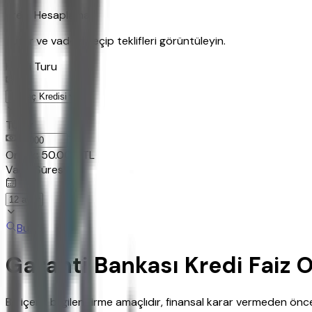
Kredi Hesaplama
Tutar ve vadeyi seçip teklifleri görüntüleyin.
Kredi Turu
Tutar
TL
Ornek:
50.000
TL
Vade Süresi
Bul
Garanti Bankası Kredi Faiz O
Bu içerik bilgilendirme amaçlıdır, finansal karar vermeden ö