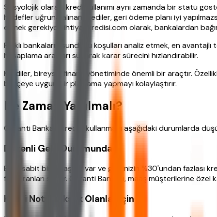
Sosyolojik olarak, kredi kullanımı aynı zamanda bir statü gös
hedefler uğruna alınan krediler, geri ödeme planı iyi yapılmazs
etmek gerekiyor. ihtiyackredisi.com olarak, bankalardan bağımsız
Farklı bankaların sunduğu koşulları analiz etmek, en avantajlı t
hesaplama araçları sunarak karar sürecini hızlandırabilir.
Krediler, bireysel finans yönetiminde önemli bir araçtır. Özelli
bütçeye uygun bir planlama yapmayı kolaylaştırır.
Ne Zaman Yapılmalı?
Garanti Bankası kredisi kullanmayı aşağıdaki durumlarda düşün
Düzenli Gelir Durumunda
Eğer sabit bir maaşınız var ve gelirinizin %30'undan fazlası kre
faiz oranları sunar. Garanti Bankası, maaş müşterilerine özel
Kredi Notu Yüksek Olanlar İçin