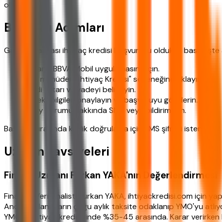
olacaktır.
Başvuru Adımları
Garanti Bankası ihtiyaç kredisi başvurusu oldukça basit. İşte 
Garanti BBVA Mobil uygulamasını açın.
Ana menüden "İhtiyaç Kredisi" seçeneğine tıklayın.
Kredi tutarı ve vadeyi belirleyin.
Gerekli bilgileri onaylayın ve başvuruyu gönderin.
Onay durumu hakkında SMS veya bildirim alın.
Başvuru sırasında kimlik doğrulama için SMS şifresi istenebilir
Uzman Tavsiyeleri
Finans Uzmanı Furkan YAKA'nın Değerlendirmesi
Finansal Veri Analisti Furkan YAKA, ihtiyackredisi.com için ya
Ancak kullanıcıların çoğu aylık taksite odaklanıp YMO'yu atlıy
YMO'su ihtiyaç kredilerinde %35-45 arasında. Karar verirken