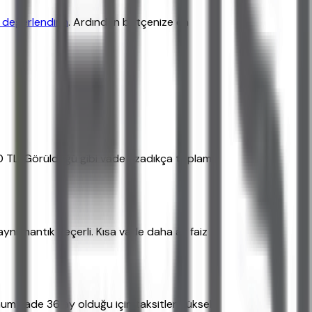
 değerlendirin
. Ardından bütçenize en
00 TL. Görüldüğü gibi vade uzadıkça toplam
ynı mantık geçerli. Kısa vade daha az faiz
imum vade 36 ay olduğu için taksitler yüksek