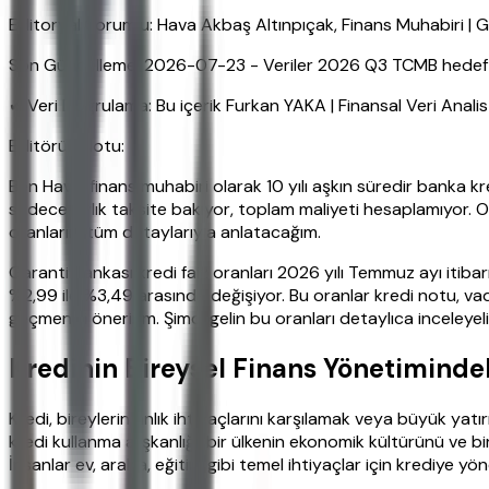
Editoryal Sorumlu: Hava Akbaş Altınpıçak, Finans Muhabiri 
Son Güncelleme: 2026-07-23 - Veriler 2026 Q3 TCMB hedefleri
✔ Veri Doğrulama: Bu içerik Furkan YAKA | Finansal Veri Anali
Editörün Notu:
Ben Hava, finans muhabiri olarak 10 yılı aşkın süredir banka kr
sadece aylık taksite bakıyor, toplam maliyeti hesaplamıyor. O
oranlarını tüm detaylarıyla anlatacağım.
Garanti Bankası kredi faiz oranları 2026 yılı Temmuz ayı itibar
%2,99 ile %3,49 arasında değişiyor. Bu oranlar kredi notu, va
geçmenizi öneririm. Şimdi gelin bu oranları detaylıca inceleyel
Kredinin Bireysel Finans Yönetimindek
Kredi, bireylerin anlık ihtiyaçlarını karşılamak veya büyük 
kredi kullanma alışkanlığı, bir ülkenin ekonomik kültürünü ve bi
İnsanlar ev, araba, eğitim gibi temel ihtiyaçlar için krediye yön