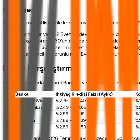
Karar Ağacı
Aşağıdaki kontrol listesi ile krediye uygun olup olmadığınızı gör
Düzenli gelir var mı? Evet -> devam, Hayır -> düşünmey
Borç/gelir oranı %30'un altında mı? Evet -> devam, Hayı
Kredi notu 1300 üzeri mi? Evet -> avantajlı, Hayır -> d
Harcama acil ve zorunlu mu? Evet -> başvurun, Hayır ->
Banka Karşılaştırma
Aşağıdaki tabloda Garanti Bankası ve diğer büyük bankaların gü
Banka
İhtiyaç Kredisi Faizi (Aylık)
Ko
Garanti BBVA
%2,79 - %3,49
%
Ziraat Bankası
%2,49 - %2,89
%2
Halkbank
%2,59 - %3,19
%2
İş Bankası
%2,69 - %3,39
%2
Akbank
%2,89 - %3,59
%
*Tablodaki oranlar 2026 Temmuz ayı için geçerli olup, bankala