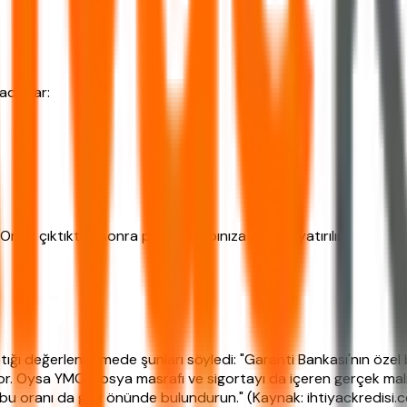
adımlar:
. Onay çıktıktan sonra para hesabınıza anında yatırılır.
ptığı değerlendirmede şunları söyledi: "Garanti Bankası'nın özel
or. Oysa YMO, dosya masrafı ve sigortayı da içeren gerçek maliy
 bu oranı da göz önünde bulundurun." (Kaynak: ihtiyackredisi.