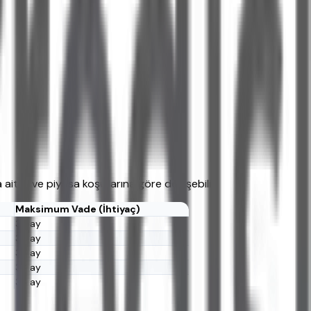
ittir ve piyasa koşullarına göre değişebilir.
Maksimum Vade (İhtiyaç)
36 ay
36 ay
36 ay
36 ay
36 ay