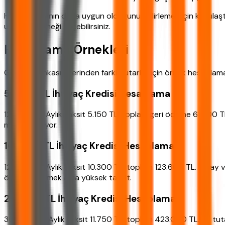
Hangi bankanın daha uygun olduğunu belirlemek için karşılaş
uygun seçeneği seçebilirsiniz.
Hesaplama Örnekleri
Garanti Bankası üzerinden farklı tutarlar için örnek hesaplamal
50.000 TL İhtiyaç Kredisi Hesaplama
12 ay vade: Aylık taksit 5.150 TL, toplam geri ödeme 61.800 
maliyet artıyor.
100.000 TL İhtiyaç Kredisi Hesaplama
12 ay vade: Aylık taksit 10.300 TL, toplam 123.600 TL. 36 ay 
ödemesi demek ama yüksek taksit.
250.000 TL İhtiyaç Kredisi Hesaplama
36 ay vade: Aylık taksit 11.750 TL, toplam 423.000 TL. Bu tuta