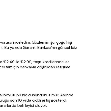
.
aşvurusu inceledim. Gözlemim şu: çoğu kişi
t. Bu yazıda Garanti Bankası'nın güncel faiz
e %2,49 ile %2,99, taşıt kredilerinde ise
el faiz için bankayla doğrudan iletişime
umsal boyutunu hiç düşündünüz mü? Aslında
uluğu son 10 yılda ciddi artış gösterdi.
ararlarda belirleyici oluyor.