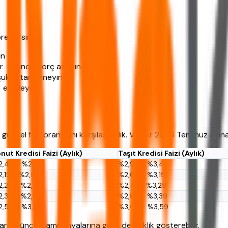
ebilirsiniz.
in
r -> önce borç azaltın
üşük tutar deneyin
 erteleyin
ncel faiz oranlarını karşılaştırdık. Veriler 2026 Temmuz ayına a
nut Kredisi Faizi (Aylık)
Taşıt Kredisi Faizi (Aylık)
2,49 - %2,99
%2,99 - %3,49
,19 - %2,59
%2,69 - %3,19
,29 - %2,79
%2,79 - %3,29
,39 - %2,89
%2,89 - %3,39
2,59 - %3,09
%3,09 - %3,59
rın güncel kampanyalarına göre değişiklik gösterebilir.