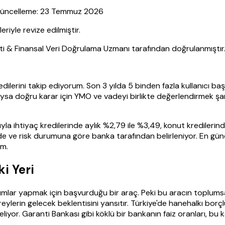
| Güncelleme: 23 Temmuz 2026
yle revize edilmiştir.
sti & Finansal Veri Doğrulama Uzmanı tarafından doğrulanmıştır
edilerini takip ediyorum. Son 3 yılda 5 binden fazla kullanıcı b
ysa doğru karar için YMO ve vadeyi birlikte değerlendirmek şar
ıyla ihtiyaç kredilerinde aylık %2,79 ile %3,49, konut kredilerind
de ve risk durumuna göre banka tarafından belirleniyor. En günc
im.
i Yeri
yatırımlar yapmak için başvurduğu bir araç. Peki bu aracın topl
reylerin gelecek beklentisini yansıtır. Türkiye'de hanehalkı borçl
eliyor. Garanti Bankası gibi köklü bir bankanın faiz oranları, bu k