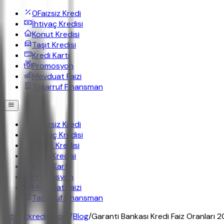
0
Faizsiz Kredi
İhtiyaç Kredisi
Konut Kredisi
Taşıt Kredisi
Kredi Kartı
Promosyon
Mevduat Faizi
Tasarruf Finansman
0
Faizsiz Kredi
İhtiyaç Kredisi
Konut Kredisi
Taşıt Kredisi
Kredi Kartı
Promosyon
Mevduat Faizi
Tasarruf Finansman
ihtiyackredisi.com
/
Blog
/
Garanti Bankası Kredi Faiz Oranları 2