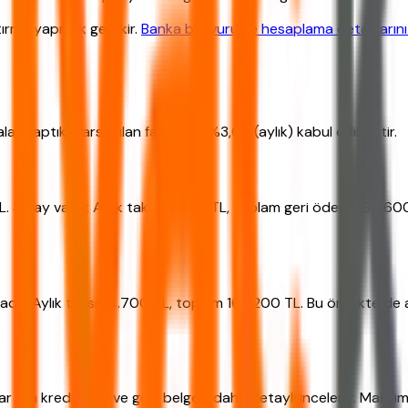
tırma yapmak gerekir.
Banka başvuru ve hesaplama detaylarını
ar yaptık. Varsayılan faiz oranı %3,09 (aylık) kabul edilmiştir.
TL. 36 ay vade: Aylık taksit 2.350 TL, toplam geri ödeme 84.6
vade: Aylık taksit 4.700 TL, toplam 169.200 TL. Bu örnekte de a
r için kredi notu ve gelir belgesi daha detaylı incelenir. Maks