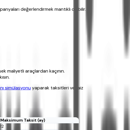
nyaları değerlendirmek mantıklı olabilir.
ek maliyetli araçlardan kaçının.
ısın.
nı simülasyonu
yaparak taksitleri ve faiz
Maksimum Taksit (ay)
12