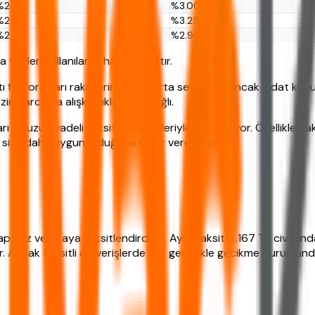
%2.50
%3.00
%2.75
%3.25
%2.40
%2.90
rileri kullanılarak hazırlanmıştır.
ı faiz oranları rakiplerine göre orta seviyede. Ancak aidat kon
in harcama alışkanlıklarınıza bağlı.
 ve uzun vadeli taksit seçenekleriyle farklılaşıyor. Özellikle nak
size daha uygun olduğuna karar verebilirsiniz.
aptınız ve 12 aya taksitlendirdiniz. Aylık taksit 4.167 TL civarın
. Ancak taksitli alışverişlerde faiz genellikle gecikme durumund