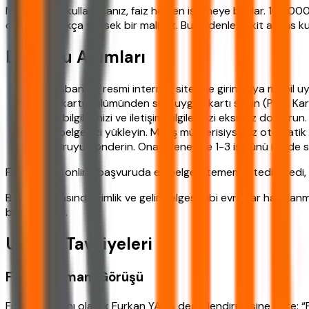
Nakit avans kullanırsanız, faiz hemen işlemeye başlar. 100.00
olur. Bu oldukça yüksek bir maliyet. Bu nedenle nakit avans ku
Başvuru Adımları
Finansbank'ın resmi internet sitesine girin veya mobil u
Kredi kartı bölümünden size uygun kartı seçin (Para Kart
Kimlik bilgilerinizi ve iletişim bilgilerinizi eksiksiz doldurun.
Gelir belgenizi yükleyin. Maaş müşterisiyseniz otomatik ol
Başvuruyu gönderin. Onay genellikle 1-3 iş günü içinde s
Finansbank online başvuruda ek belge istememektedir’ dedi, a
Başvuru sırasında kimlik ve gelir belgesi gibi evraklar hazırlan
bulabilirsiniz.
Uzman Tavsiyeleri
Finans Uzmanı Görüşü
Finans uzmanı olarak Furkan YAKA değerlendirmesine göre: “Fi