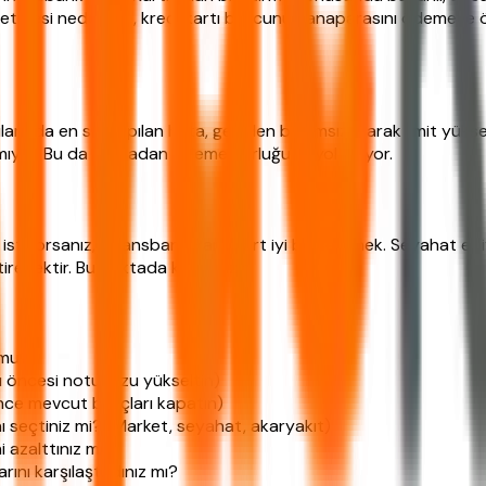
etmesi nedeniyle, kredi kartı borcunun anaparasını ödemeye önc
larında en sık yapılan hata, gelirden bağımsız olarak limit yükselt
tmıyor. Bu da sonradan ödeme zorluğuna yol açıyor.
 istiyorsanız, Finansbank Para Kart iyi bir seçenek. Seyahat ed
irecektir. Bu noktada karar sizin.
 mu?
 öncesi notunuzu yükseltin)
nce mevcut borçları kapatın)
ı seçtiniz mi? (Market, seyahat, akaryakıt)
 azalttınız mı?
rını karşılaştırdınız mı?