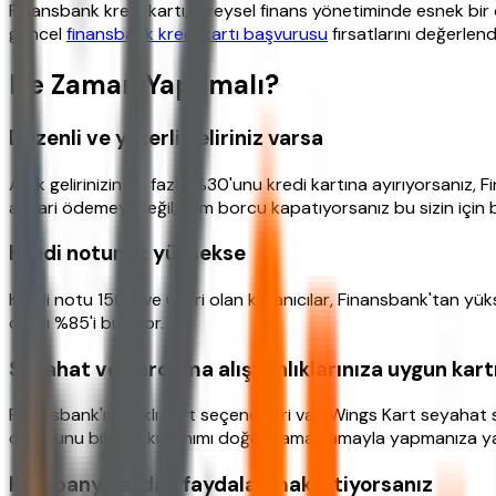
Finansbank kredi kartı, bireysel finans yönetiminde esnek bir
güncel
finansbank kredi kartı başvurusu
fırsatlarını değerlend
Ne Zaman Yapılmalı?
Düzenli ve yeterli geliriniz varsa
Aylık gelirinizin en fazla %30'unu kredi kartına ayırıyorsanız, F
asgari ödemeyi değil, tüm borcu kapatıyorsanız bu sizin için b
Kredi notunuz yüksekse
Kredi notu 1500 ve üzeri olan kullanıcılar, Finansbank'tan yüks
oranı %85'i buluyor.
Seyahat ve harcama alışkanlıklarınıza uygun kart
Finansbank'ın farklı kart seçenekleri var: Wings Kart seyahat se
olduğunu bilmek, kullanımı doğru zamanlamayla yapmanıza ya
Kampanyalardan faydalanmak istiyorsanız