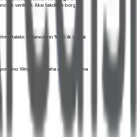
elik verilmeli. Aksi takdirde borç
me talebi. Kullanıcıların %78'i ilk olarak
iyorsanız Wings Kart daha avantajlı. Ama