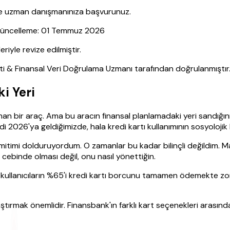
nce uzman danışmanınıza başvurunuz.
| Güncelleme: 01 Temmuz 2026
yle revize edilmiştir.
sti & Finansal Veri Doğrulama Uzmanı tarafından doğrulanmıştır
i Yeri
bir araç. Ama bu aracın finansal planlamadaki yeri sandığınız 
di 2026'ya geldiğimizde, hala kredi kartı kullanımının sosyoloji
imitimi dolduruyordum. O zamanlar bu kadar bilinçli değildim. Ma
cebinde olması değil, onu nasıl yönettiğin.
ullanıcıların %65'i kredi kartı borcunu tamamen ödemekte zorland
tırmak önemlidir. Finansbank'ın farklı kart seçenekleri arasınd