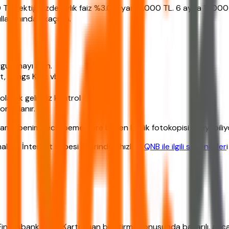
0 TL çektiğinizde aylık faiz %3.00, yani 3.000 TL. 6 ayda 18.00
llanımından kaçının.
ygulamayı açın.
, Wings Kart vb.).
arak geliriniz kontrol edilir.
onuçlanır.
ma benim tecrübeme göre bazen kimlik fotokopisi isteyebiliyor.
malıdır. İnternet şubesi üzerinden hızlıca
QNB ile ilgili seçenekler
nansbank Kredi Kartı puan biriktirme konusunda başarılı, ancak