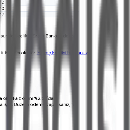
12
10
12
usunda özellikle Ziraat Bankası daha
it ihtiyacı olanlar
İhtiyaç Kredisi başvuru ve
da olur. Faiz oranı %2.50'dan
a işler. Düzenli ödeme yaparsanız, faiz