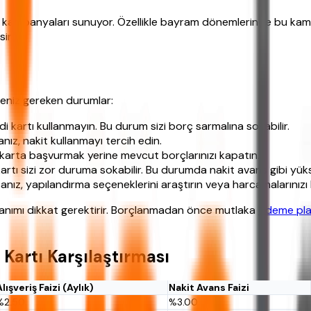
 kampanyaları sunuyor. Özellikle bayram dönemlerinde bu kampa
sin.
meniz gereken durumlar:
di kartı kullanmayın. Bu durum sizi borç sarmalına sokabilir.
ız, nakit kullanmayı tercih edin.
karta başvurmak yerine mevcut borçlarınızı kapatın.
artı sizi zor duruma sokabilir. Bu durumda nakit avans gibi yüks
z, yapılandırma seçeneklerini araştırın veya harcamalarınızı k
llanımı dikkat gerektirir. Borçlanmadan önce mutlaka
ödeme pla
Kartı Karşılaştırması
Alışveriş Faizi (Aylık)
Nakit Avans Faizi
%2.50
%3.00