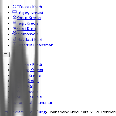
0
Faizsiz Kredi
İhtiyaç Kredisi
Konut Kredisi
Taşıt Kredisi
Kredi Kartı
Promosyon
Mevduat Faizi
Tasarruf Finansman
0
Faizsiz Kredi
İhtiyaç Kredisi
Konut Kredisi
Taşıt Kredisi
Kredi Kartı
Promosyon
Mevduat Faizi
Tasarruf Finansman
ihtiyackredisi.com
/
Blog
/
Finansbank Kredi Kartı 2026 Rehber