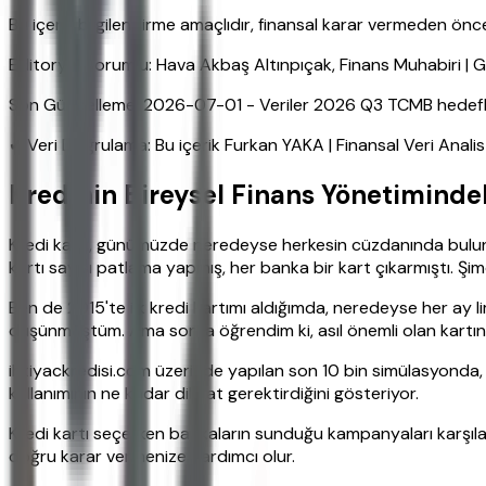
Bu içerik bilgilendirme amaçlıdır, finansal karar vermeden ö
Editoryal Sorumlu: Hava Akbaş Altınpıçak, Finans Muhabiri 
Son Güncelleme: 2026-07-01 - Veriler 2026 Q3 TCMB hedefleri
✔ Veri Doğrulama: Bu içerik Furkan YAKA | Finansal Veri Anali
Kredinin Bireysel Finans Yönetimindek
Kredi kartı, günümüzde neredeyse herkesin cüzdanında bulunan 
kartı sayısı patlama yapmış, her banka bir kart çıkarmıştı. Şim
Ben de 2015'te ilk kredi kartımı aldığımda, neredeyse her ay l
düşünmüştüm. Ama sonra öğrendim ki, asıl önemli olan kartın 
ihtiyackredisi.com üzerinde yapılan son 10 bin simülasyonda, k
kullanımının ne kadar dikkat gerektirdiğini gösteriyor.
Kredi kartı seçerken bankaların sunduğu kampanyaları karşılaş
doğru karar vermenize yardımcı olur.