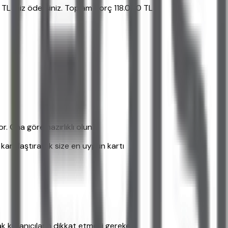
0 TL faiz ödersiniz. Toplam borç 118.000 TL
 Ona göre hazırlıklı olun.
i karşılaştırarak size en uygun kartı
 kullanıcıların dikkat etmesi gereken