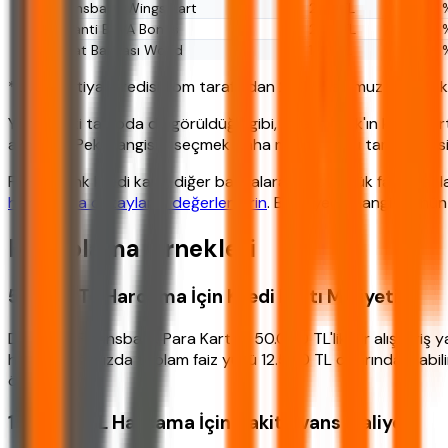
Finansbank Wings Kart
250 TL
Garanti BBVA Bonus
200 TL
Ziraat Bankası World
100 TL
*Tablo, ihtiyackredisi.com tarafından 2026 Temmuz ayı banka ve
Yukarıdaki tabloda da görüldüğü gibi, Finansbank'ın kredi kart
avantajlı. Peki hangisini seçmek daha mantıklı? Bu tamamen siz
Finansbank kredi kartı, diğer bankalara göre düşük faiz oranları
hesaplama detaylarını değerlendirin
. Bu sayede hangi ürünün 
Hesaplama Örnekleri
50.000 TL Harcama İçin Kredi Kartı Maliyeti
Diyelim ki Finansbank Para Kart ile 50.000 TL'lik bir alışveriş y
hesapladığımızda toplam faiz yükü 12.500 TL civarında olabilir
ödemezsiniz.
100.000 TL Harcama İçin Nakit Avans Maliyeti