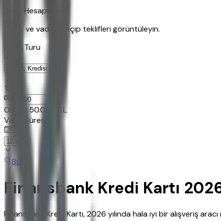
Kredi Hesaplama
Tutar ve vadeyi seçip teklifleri görüntüleyin.
Kredi Turu
Tutar
TL
Ornek:
50.000
TL
Vade Süresi
Bul
Finansbank Kredi Kartı 202
Finansbank Kredi Kartı, 2026 yılında hala iyi bir alışveriş ara