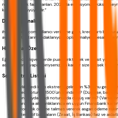
nokta, yüksek faiz oranları. 2026'da enflasyonun yüksek seyr
katlanarak büyüyebilir.”
Davranış Analizi
ihtiyackredisi.com kullanıcı verilerine göre, kredi kartı başvuru
aylık taksit tutarına odaklanıyor, toplam maliyeti hesaba ka
Hızlı Karar Özeti
Eğer sadece alışverişlerde puan biriktirmek ve taksit yapmak
asgari ödeme yapan biriyseniz, bu kartlar size yüksek faiz get
Son Kontrol Listesi
✓ Aylık kredi kartı ekstreniz gelirinizin %30'unu geçiyor
✓ Kredi notunuz 1500'ün altında mı? (Düşükse, başvuru
✓ Son 3 ayda kredi notunuzda düşüş var mı? (Varsa, ö
✓ Harcama alışkanlıklarınıza en uygun Finansbank kartın
✓ Otomatik ödeme talimatı vererek asgari ödeme riskini
✓ Alternatif bankaların (Ziraat, İş Bankası) faiz ve aidatla