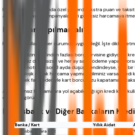
Finansbank, 2026 yılında özel günlerde ekstra puan ve taksit
Ancak unutmayın, kampanyalar sizi gereksiz harcamaya itme
Ne Zaman Yapılmamalı?
Kredi kartı kullanımı her durumda uygun değil. İşte dikkat et
Gelirinizin %35'inden fazlası borç servisine gidiyorsa kre
Geliriniz düzensizse ve her ay sabit ödeme yapamıyorsan
Kredi notunuz son 3 ayda düşüş trendindeyse, yeni bir 
Psikolojik olarak harcama yapma eğiliminiz varsa, kredi k
Yüksek faiz nedeniyle kart borcunuzu kapatamayacaksanı
Ancak plansız harcamalara yol açabileceği için kredi kartı ku
oranlarını görün.
Finansbank ve Diğer Bankaların Kredi 
Banka / Kart
Yıllık Aidat
Finansbank Para Kart
150 TL