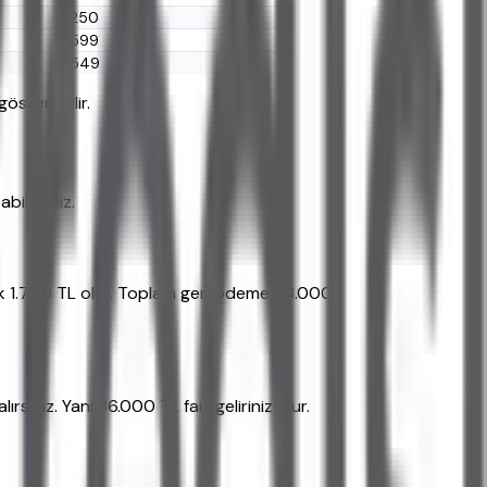
250
599
549
gösterebilir.
ilirsiniz.
aşık 1.750 TL olur. Toplam geri ödeme 63.000
sınız. Yani 36.000 TL faiz geliriniz olur.