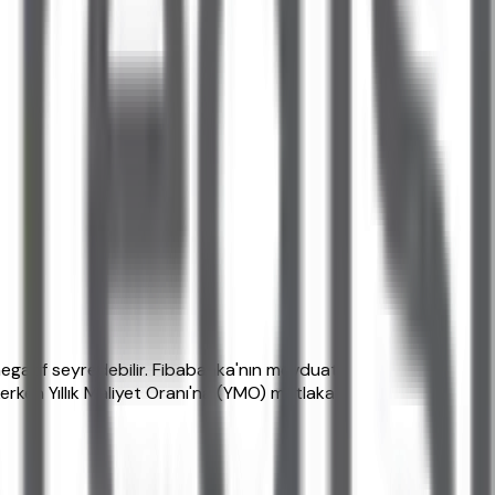
 negatif seyredebilir. Fibabanka'nın mevduat
erken Yıllık Maliyet Oranı'na (YMO) mutlaka