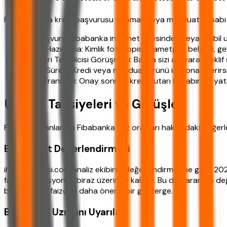
Fibabanka'da kredi başvurusu yapmak veya mevduat hesabı aç
Ön Başvuru: Fibabanka internet sitesinden veya mobil
Belge Hazırlama: Kimlik fotokopisi, ikametgah belgesi, ge
Müşteri Temsilcisi Görüşmesi: Banka sizi arayarak teklif 
Onay Süreci: Kredi veya mevduat ürünü için onay verirsin
Para Transferi: Onay sonrası kredi tutarı hesabınıza yatır
Uzman Tavsiyeleri ve Görüşleri
Finans uzmanlarının Fibabanka faiz oranları hakkındaki değerlen
Ekonomist Değerlendirmesi
ihtiyackredisi.com analiz ekibinin değerlendirmesine göre 2026
faizleri enflasyonun biraz üzerinde kalıyor. Bu da paranızın d
bakın çünkü faizden daha önemli bir gösterge.
Bankacılık Uzmanı Uyarıları