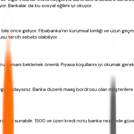
iyor. Bankalar da bu sosyal eğilimi iyi okuyor.
le önce geliyor. Fibabanka'nın kurumsal kimliği ve uzun geçmişi
u tercih sebebi olabiliyor.
 zamanı beklemek önemli. Piyasa koşullarını iyi okumak gerek
n uygun adaysınız. Banka düzenli maaş bordrosu olan müşterilere 
nları sunabilir. 1500 ve üzeri kredi notu banka nezdinde güven