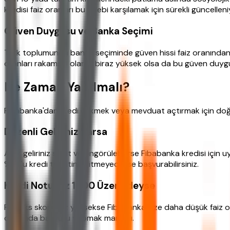
kredisi faiz oranları bu talebi karşılamak için sürekli güncellen
Güven Duygusu ve Banka Seçimi
Türk toplumunda banka seçiminde güven hissi faiz oranından bi
oranları rakamsal olarak biraz yüksek olsa da bu güven duygus
Ne Zaman Yapılmalı?
Fibabanka'dan kredi çekmek veya mevduat açtırmak için doğru
Düzenli Geliriniz Varsa
Aylık geliriniz sabit ve öngörülebilirse Fibabanka kredisi içi
%30'u kredi taksitine gitmeyecekse başvurabilirsiniz.
Kredi Notunuz 1500 Üzerindeyse
Findeks skorunuz yüksekse Fibabanka size daha düşük faiz ora
durumda başvuru yapmak mantıklı.