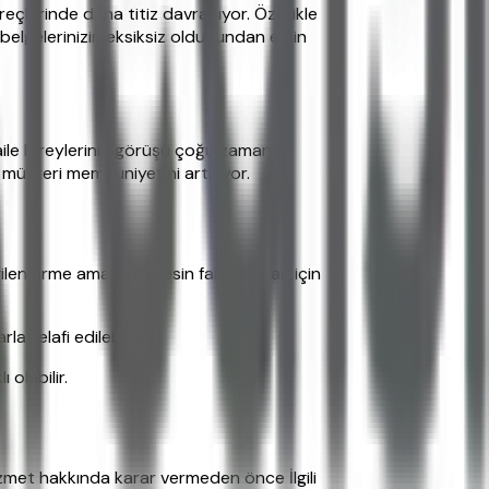
eçlerinde daha titiz davranıyor. Özellikle
belgelerinizin eksiksiz olduğundan emin
 aile bireylerinin görüşü çoğu zaman
 müşteri memnuniyetini artırıyor.
lendirme amaçlıdır. Kesin faiz oranları için
 telafi edilebiliyor.
olabilir.
 hizmet hakkında karar vermeden önce İlgili