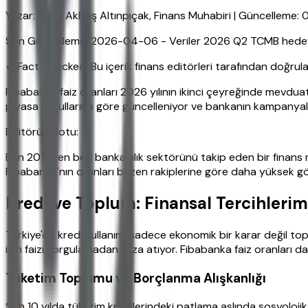
Yazar: Hava Akbaş Altınpıçak, Finans Muhabiri | Güncelleme:
Son Güncelleme: 2026-04-06 - Veriler 2026 Q2 TCMB hedefler
✔ Fact Checked: Bu içerik finans editörleri tarafından doğrula
Fibabanka faiz oranları 2026 yılının ikinci çeyreğinde mevduat
piyasa koşullarına göre güncelleniyor ve bankanın kampanyaları
Editörün Notu:
Ben 2015'ten beri bankacılık sektörünü takip eden bir finans 
Fibabanka'nın oranları bazen rakiplerine göre daha yüksek gö
Kredi ve Toplum: Finansal Tercihlerim
Türkiye'de kredi kullanımı sadece ekonomik bir karar değil to
için faizi sorgulamadan imza atıyor. Fibabanka faiz oranları da 
Tüketim Toplumu ve Borçlanma Alışkanlığı
Son 10 yılda tüketim kredilerindeki patlama aslında sosyolojik