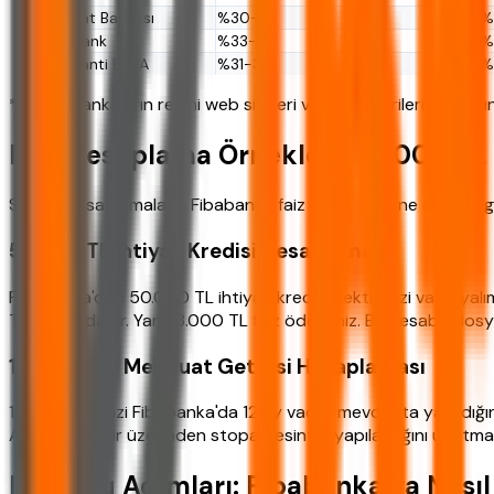
Ziraat Bankası
%30-38
%
Akbank
%33-41
%
Garanti BBVA
%31-39
%
*Tablo, bankaların resmi web siteleri ve BDDK verileri esas alın
Faiz Hesaplama Örnekleri: 50.000 TL
Somut hesaplamalarla Fibabanka faiz oranlarının ne anlama geld
50.000 TL İhtiyaç Kredisi Hesaplaması
Fibabanka'dan 50.000 TL ihtiyaç kredisi çektiğinizi varsayalım
TL civarındadır. Yani 13.000 TL faiz ödersiniz. Bu hesaba dos
100.000 TL Mevduat Getirisi Hesaplaması
100.000 TL'nizi Fibabanka'da 12 ay vadeli mevduata yatırdığınız
Ancak bu gelir üzerinden stopaj kesintisi yapılacağını unutma
Başvuru Adımları: Fibabanka'ya Nasıl