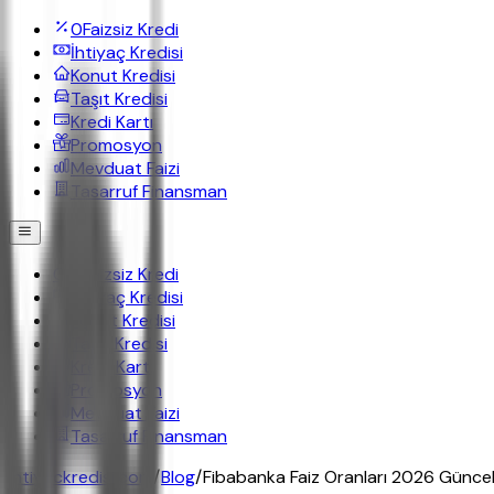
0
Faizsiz Kredi
İhtiyaç Kredisi
Konut Kredisi
Taşıt Kredisi
Kredi Kartı
Promosyon
Mevduat Faizi
Tasarruf Finansman
0
Faizsiz Kredi
İhtiyaç Kredisi
Konut Kredisi
Taşıt Kredisi
Kredi Kartı
Promosyon
Mevduat Faizi
Tasarruf Finansman
ihtiyackredisi.com
/
Blog
/
Fibabanka Faiz Oranları 2026 Günce