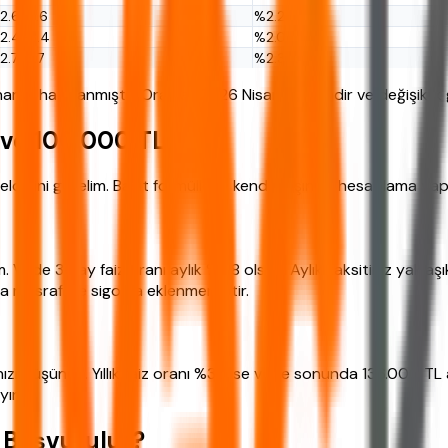
2.6-3.6
%2.2-3.0
2.4-3.4
%2.0-2.8
2.7-3.7
%2.3-3.1
arak hazırlanmıştır. Oranlar 2026 Nisan ayı içindir ve değişiklik 
 ve 100.000 TL
iğini görelim. Basit formüllerle kendi başınıza hesaplama yapab
. Vade 36 ay faiz oranı aylık %2.8 olsun. Aylık taksitiniz yakl
ya masrafı ve sigorta eklenmemiştir.
ı düşünün. Yıllık faiz oranı %36 ise vade sonunda 136.000 TL alır
yın.
 Başvurulur?