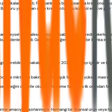
 politikaları sıkılaştı. Fibabanka da bu kapsamda kredi onay sür
or. Başvuru yapmadan önce kredi notunuzu kontrol edin ve gelir 
ar bireysel değil ailesel alınıyor. Fibabanka'dan kredi çekerken
 bu nedenle önemli. Geleneksel değerlere saygılı bir banka imajı
gösterebilir. Bu makaledeki veriler 2026 Nisan ayı içindir ve bilgi
ödeme miktarına bakın. Bazen düşük faiz oranı yüksek masraflarla
neğini dikkatle okuyun. Yenileme faiz oranı ilk orandan farklı 
lendirme amacıyla hazırlanmıştır. Herhangi bir finansal ürün veya