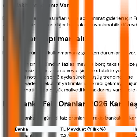
Acil Nakit İhtiyacınız Varsa
Beklenmedik sağlık masrafları veya acil tamirat giderleri için 
verebiliyor. Faiz oranları diğer bankalarla kıyaslanabilir düzeyd
Ne Zaman Yapılmamalı?
Fibabanka ürünlerini kullanmamanız gereken durumlar da var. B
Gelirinizin %40'ından fazlası mevcut borç taksitlerinize 
Düzensiz geliriniz varsa veya işinizde stabilite yoksa
Kredi notunuz son 6 ayda sürekli düşüş trendindeyse
Kısa vadeli spekülatif yatırımlar için kredi çekmeyi düş
Alternatif daha düşük maliyetli kaynaklarınız varsa (aile 
Fibabanka Faiz Oranları 2026 Karşıla
İşte Fibabanka'nın güncel faiz oranları ve rakip bankalarla kar
Banka
TL Mevduat (Yıllık %)
İ
Fibabanka
%32-40
%