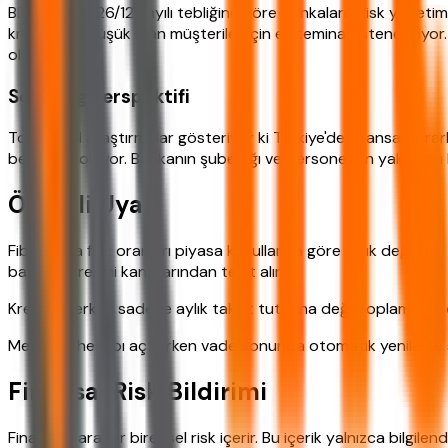
BDDK'nın 2026/12 sayılı tebliğine göre bankaların risk yönetimi
kredi notu düşük olan müşteriler için ek teminat istenebiliy
olun.
Sosyolog Perspektifi
Toplumsal araştırmalar gösteriyor ki Türkiye'de finansal kararl
belirleyici oluyor. Bankanın şube ağı ve personelinin yaklaşımı
Önemli Uyarı
Fibabanka faiz oranları piyasa koşullarına göre anlık değişiklik 
bankanın resmi kanallarından teyit alın.
Kredi çekerken sadece aylık taksit tutarına değil toplam geri 
Mevduat hesabı açtırırken vade sonunda otomatik yenileme seçe
Finansal Risk Bildirimi
Finansal kararlar bireysel risk içerir. Bu içerik yalnızca bilgi