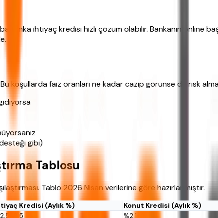
Fibabanka ihtiyaç kredisi hızlı çözüm olabilir. Bankanın online 
e.
u koşullarda faiz oranları ne kadar cazip görünse de risk almam
gidiyorsa
ünüyorsanız
desteği gibi)
ştırma Tablosu
şılaştırması. Tablo 2026 Nisan verilerine göre hazırlanmıştır.
htiyaç Kredisi (Aylık %)
Konut Kredisi (Aylık %)
2.5-3.5
%2.1-2.9