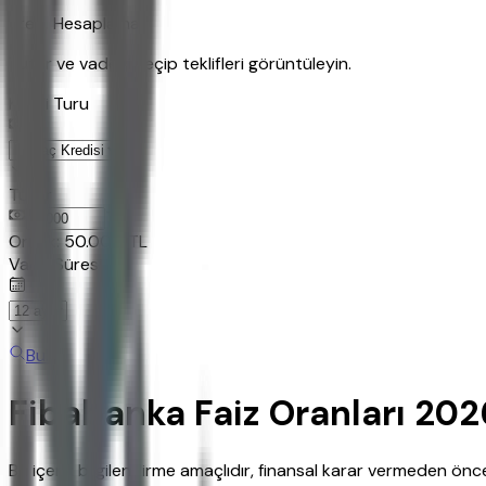
Kredi Hesaplama
Tutar ve vadeyi seçip teklifleri görüntüleyin.
Kredi Turu
Tutar
TL
Ornek:
50.000
TL
Vade Süresi
Bul
Fibabanka Faiz Oranları 20
Bu içerik bilgilendirme amaçlıdır, finansal karar vermeden ö