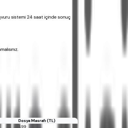
başvuru sistemi 24 saat içinde sonuç
alısınız.
Dosya Masrafı (TL)
499