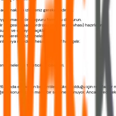
tırmak için izlemeniz gereken adımlar.
 uygulamadan ön başvuru formunu doldurun.
lir belgesi (maaş bordrosu veya vergi levhası) hazırlayın.
sunar ve detayları açıklar.
iz. Gerekli sözleşmeler imzalanır.
ılır veya mevduat hesabınız aktif hale gelir.
dirmeleri ve tüketicilere önerileri.
 yılında enflasyon beklentileri yüksek olduğu için reel faizler
eğerini korumak için makul bir seçenek sunuyor. Ancak kredi çek