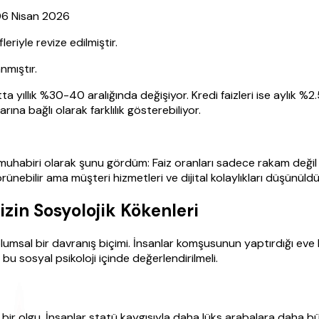
 06 Nisan 2026
iyle revize edilmiştir.
nmıştır.
ta yıllık %30-40 aralığında değişiyor. Kredi faizleri ise aylık %
na bağlı olarak farklılık gösterebiliyor.
muhabiri olarak şunu gördüm: Faiz oranları sadece rakam değil in
rünebilir ama müşteri hizmetleri ve dijital kolaylıkları düşün
izin Sosyolojik Kökenleri
plumsal bir davranış biçimi. İnsanlar komşusunun yaptırdığı ev
bu sosyal psikoloji içinde değerlendirilmeli.
 bir olgu. İnsanlar statü kaygısıyla daha lüks arabalara daha b