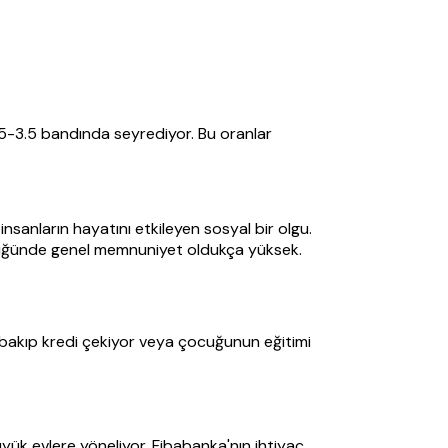
2.5-3.5 bandında seyrediyor. Bu oranlar
sanların hayatını etkileyen sosyal bir olgu.
üldüğünde genel memnuniyet oldukça yüksek.
e bakıp kredi çekiyor veya çocuğunun eğitimi
üyük evlere yöneliyor. Fibabanka'nın ihtiyaç