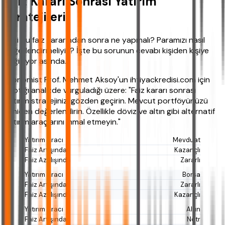
Faiz Kararı Sonrası Yatırım
Stratejileri
Peki bu faiz kararından sonra ne yapmalı? Paramızı nasıl
değerlendirmeliyiz? İşte bu sorunun cevabı kişiden kişiye
değişiyor aslında.
Ekonomist Prof. Mehmet Aksoy'un ihtiyackredisi.com için
yaptığı analizde vurguladığı üzere: "Faiz kararı sonrası
yatırım stratejinizi gözden geçirin. Mevcut portföyünüzü
yeniden değerlendirin. Özellikle döviz ve altın gibi alternatif
yatırım araçlarını ihmal etmeyin."
Mevduat
Kazançlı
Zararlı
Borsa
Zararlı
Kazançlı
Altın
Nötr