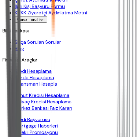
İlgili Kişi Başvuru Formu
KVKK Ziyaretçi Aydınlatma Metni
Çerez Tercihleri
Bilgi Bankası
Sıkça Sorulan Sorular
Blog
Finansal Araçlar
Kredi Hesaplama
Yüzde Hesaplama
Finansman Hesapla
Konut Kredisi Hesaplama
İhtiyaç Kredisi Hesaplama
Merkez Bankası Faiz Kararı
Kredi Başvurusu
Mortgage Haberleri
Emekli Promosyonu