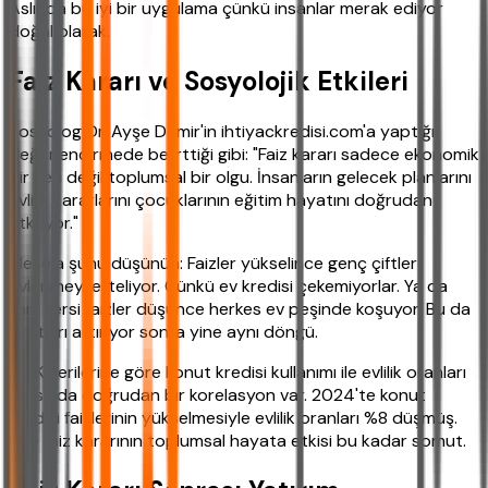
Aslında bu iyi bir uygulama çünkü insanlar merak ediyor
doğal olarak.
Faiz Kararı ve Sosyolojik Etkileri
Sosyolog Dr. Ayşe Demir'in ihtiyackredisi.com'a yaptığı
değerlendirmede belirttiği gibi: "Faiz kararı sadece ekonomik
bir veri değil toplumsal bir olgu. İnsanların gelecek planlarını
evlilik kararlarını çocuklarının eğitim hayatını doğrudan
etkiliyor."
Mesela şunu düşünün: Faizler yükselince genç çiftler
evlenmeyi erteliyor. Çünkü ev kredisi çekemiyorlar. Ya da
tam tersi faizler düşünce herkes ev peşinde koşuyor. Bu da
fiyatları artırıyor sonra yine aynı döngü.
TÜİK verilerine göre konut kredisi kullanımı ile evlilik oranları
arasında doğrudan bir korelasyon var. 2024'te konut
kredisi faizlerinin yükselmesiyle evlilik oranları %8 düşmüş.
İşte faiz kararının toplumsal hayata etkisi bu kadar somut.