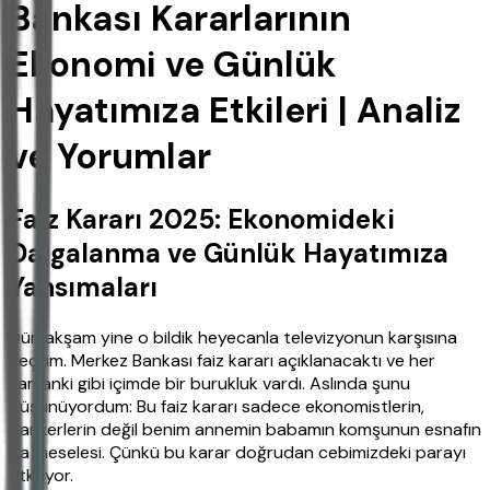
Bankası Kararlarının
Ekonomi ve Günlük
Hayatımıza Etkileri | Analiz
ve Yorumlar
Faiz Kararı 2025: Ekonomideki
Dalgalanma ve Günlük Hayatımıza
Yansımaları
Dün akşam yine o bildik heyecanla televizyonun karşısına
geçtim. Merkez Bankası faiz kararı açıklanacaktı ve her
zamanki gibi içimde bir burukluk vardı. Aslında şunu
düşünüyordum: Bu faiz kararı sadece ekonomistlerin,
bankerlerin değil benim annemin babamın komşunun esnafın
da meselesi. Çünkü bu karar doğrudan cebimizdeki parayı
etkiliyor.