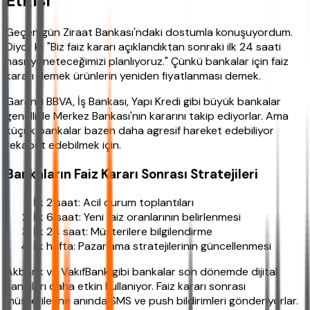
Etkisi
Geçen gün Ziraat Bankası'ndaki dostumla konuşuyordum.
Diyor ki: "Biz faiz kararı açıklandıktan sonraki ilk 24 saati
nasıl yöneteceğimizi planlıyoruz." Çünkü bankalar için faiz
kararı demek ürünlerin yeniden fiyatlanması demek.
Garanti BBVA, İş Bankası, Yapı Kredi gibi büyük bankalar
genellikle Merkez Bankası'nın kararını takip ediyorlar. Ama
küçük bankalar bazen daha agresif hareket edebiliyor
rekabet edebilmek için.
Bankaların Faiz Kararı Sonrası Stratejileri
İlk 2 saat: Acil durum toplantıları
İlk 6 saat: Yeni faiz oranlarının belirlenmesi
İlk 24 saat: Müşterilere bilgilendirme
İlk hafta: Pazarlama stratejilerinin güncellenmesi
Akbank ve VakıfBank gibi bankalar son dönemde dijital
kanalları daha etkin kullanıyor. Faiz kararı sonrası
müşterilerine anında SMS ve push bildirimleri gönderiyorlar.