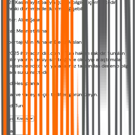
2025 Kasım ayı itibarıyla güncel bilgileri içermektedir.
Sonraki dönemlerde durum değişebilir.
Editör: Aliye Şahin
Yazar: Mehmet Yılmaz
Röportajı Alan Muhabir: Deniz Arslan
© 2025 ihtiyackredisi.com - Tüm hakları saklıdır. Sunulan
bilgiler yatırım tavsiyesi niteliğinde olmayıp araştırmalar
neticesinde editör ve yazarlarımız tarafından derlenip bilgi
amaçlı sunulmaktadır.
Kredi Hesaplama
Tutar ve vadeyi seçip teklifleri görüntüleyin.
Kredi Turu
Tutar