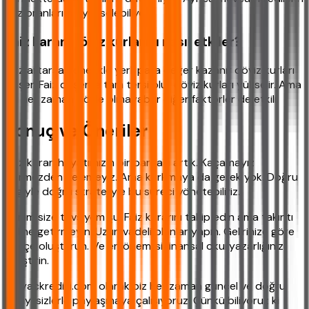
faiz oranları da yükselebiliyor.
Faiz kararı döviz kurlarını nasıl etkiler?
Faiz artarsa genellikle yerli para değer kazanır döviz kurları
düşer. Faiz düşerse tam tersi olur döviz kurları yükselir. Ama
bu her zaman böyle olmayabilir diğer faktörler de etkili.
Sonuç ve Öneriler
Faiz kararı hayatımızın bir parçası artık. Kaçamayız
görmezden gelemeyiz. Ama korkmaya da gerek yok. Doğru
bilgiyle doğru stratejiyle bu süreci yönetebiliriz.
Benim size tavsiyem şu: Faiz kararını takip edin ama takıntı
haline getirmeyin. Uzun vadeli planlar yapın. Gelirinize göre
bütçe oluşturun. Ve en önemlisi finansal okuryazarlığınızı
geliştirin.
ihtiyackredisi.com olarak biz her zaman güncel ve doğru
bilgiyi sizlerle paylaşmaya çalışıyoruz. Çünkü biliyoruz ki