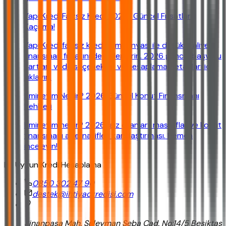
Yapı Kredi Faizsiz Kredi 2026 | Güncel Fırsatları
Kaçırma!
Yapı Kredi faizsiz kredi kampanyası ile düşük maliyetli
finansman fırsatını değerlendirin. 2026 güncel başvuru
şartları, vade seçenekleri ve hesaplama detayları için
tıklayın.
Eminevim Nedir? 2026 Güncel Konut Finansmanı
Rehberi
Eminevim nedir? 2026 faiz oranları, masraflar ve konut
finansmanı alternatifleri karşılaştırması. Hemen
inceleyin!
En Uygun Kredi Hesaplama
0850 302 47 90
destek@ihtiyackredisi.com
Sinanpaşa Mah. Süleyman Seba Cad. No:14/5 Beşiktaş