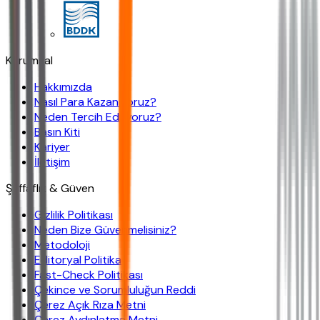
Kurumsal
Hakkımızda
Nasıl Para Kazanıyoruz?
Neden Tercih Ediliyoruz?
Basın Kiti
Kariyer
İletişim
Şeffaflık & Güven
Gizlilik Politikası
Neden Bize Güvenmelisiniz?
Metodoloji
Editoryal Politika
Fast-Check Politikası
Çekince ve Sorumluluğun Reddi
Çerez Açık Rıza Metni
Çerez Aydınlatma Metni