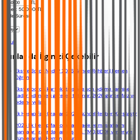
TL
Ornek:
50.000
TL
Vade Süresi
Bul
Bunlar da İlginizi Çekebilir
Ekstre Borcu Nedir? 2026 Güncel Rehber | Hemen
Öğren
Ekstre borcu, kart ekstresinde son ödeme tarihine
kadar ödenmesi gereken tutardır. 2026 güncel faiz ve
ödeme yolları.
Ek Hesap Faiz Oranları 2026 Güncel Rehberi Karşılaştır
2026 Ek Hesap faiz oranları, vade ve masraflarını
bankalar arasında karşılaştırın. YMO, BDDK verileriyle
güncel analiz. Hemen bulun.