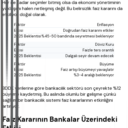
Her ne kadar seçimler bitmiş olsa da ekonomi yönetiminin
yaklaşımı halen netleşmiş değil. Bu belirsizlik faiz kararını da
etkiliyor doğal olarak.
Enflasyon
Doğrudan faiz kararını etkiler
%45-50 bandında seyretmesi bekleniyor
Döviz Kuru
Faizle ters orantılı
Dalgalı seyir devam edecek
Büyüme
Faiz artışı büyümeyi yavaşlatır
%3-4 aralığı bekleniyor
BDDK verilerine göre bankacılık sektörü son çeyrekte %12
büyüme kaydetmiş. Bu aslında olumlu bir gelişme çünkü
sağlam bir bankacılık sistemi faiz kararlarının etkinliğini
artırıyor.
Faiz Kararının Bankalar Üzerindeki