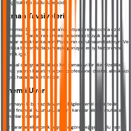
bilinçli tüketici güçlü tüketicidir.
Uzman Tavsiyeleri
Ekonomist Dr. Zeynep Kaya'nın ihtiyackredisi.com'a özel
tavsiyeleri: "Faiz kararı öncesi ve sonrası büyük finansal
kararlar almaktan kaçının. Piyasanın durulmasını bekleyin. Ve
mutlaka birden fazla bankayla görüşün en iyi faiz oranını
bulmak için."
Finansal danışmanlık almak her zaman iyi bir fikir. Özellikle
büyük yatırım kararları öncesi profesyonel destek almak sizi
birçok hatadan kurtarabilir.
Önemli Uyarı
Unutmayın ki bu yazıda verilen bilgiler genel niteliktedir.
Kişisel finansal durumunuza göre kararlar alırken mutlaka
uzmanlara danışın.
Faiz kararları ekonomik koşullara göre değişebilir. Bu yazı