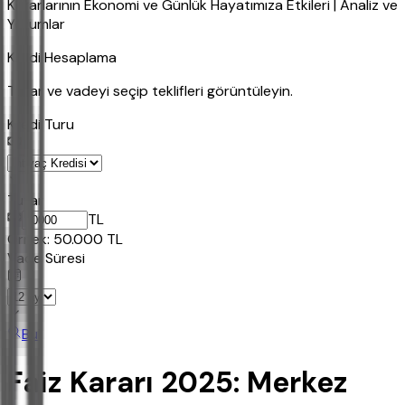
Kararlarının Ekonomi ve Günlük Hayatımıza Etkileri | Analiz ve
Yorumlar
Kredi Hesaplama
Tutar ve vadeyi seçip teklifleri görüntüleyin.
Kredi Turu
Tutar
TL
Ornek:
50.000
TL
Vade Süresi
Bul
Faiz Kararı 2025: Merkez