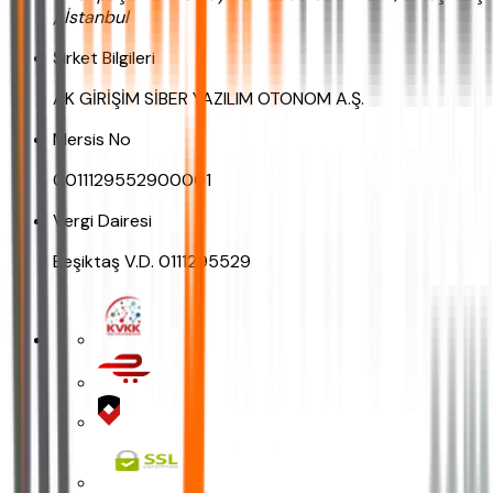
/ İstanbul
Şirket Bilgileri
AK GİRİŞİM SİBER YAZILIM OTONOM A.Ş.
Mersis No
0011129552900001
Vergi Dairesi
Beşiktaş V.D. 0111295529