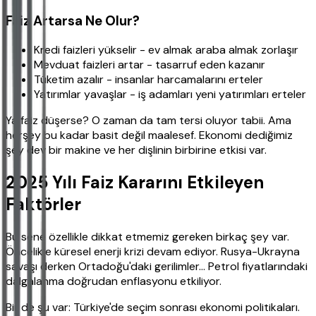
Faiz Artarsa Ne Olur?
Kredi faizleri yükselir - ev almak araba almak zorlaşır
Mevduat faizleri artar - tasarruf eden kazanır
Tüketim azalır - insanlar harcamalarını erteler
Yatırımlar yavaşlar - iş adamları yeni yatırımları erteler
Ya faiz düşerse? O zaman da tam tersi oluyor tabii. Ama
herşey bu kadar basit değil maalesef. Ekonomi dediğimiz
şey dev bir makine ve her dişlinin birbirine etkisi var.
2025 Yılı Faiz Kararını Etkileyen
Faktörler
Bu sene özellikle dikkat etmemiz gereken birkaç şey var.
Öncelikle küresel enerji krizi devam ediyor. Rusya-Ukrayna
savaşı derken Ortadoğu'daki gerilimler... Petrol fiyatlarındaki
dalgalanma doğrudan enflasyonu etkiliyor.
Bir de şu var: Türkiye'de seçim sonrası ekonomi politikaları.