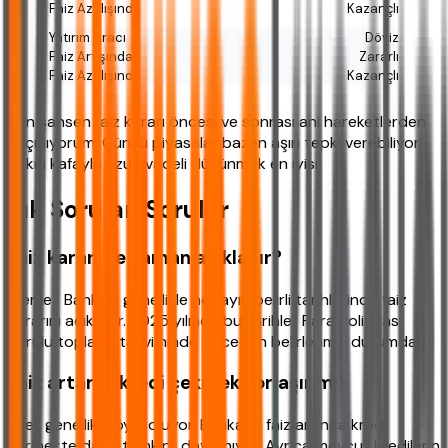
Kazançlı
Döviz
Zararlı
Kazançlı
Ben şahsen faiz kararı öncesi ve sonrası ani hareketlerden
kaçınıyorum. Çünkü piyasalar bazen aşırı tepki verebiliyor.
Sakin kafayla uzun vadeli düşünmek en iyisi.
Sık Sorulan Sorular
Faiz kararı ne zaman açıklanır?
Merkez Bankası genellikle her ayın belirli tarihlerinde faiz
kararını açıklıyor. 2025 yılında bu tarihler Para Politikası
Kurulu toplantı takviminde önceden belirlenmiş durumda.
Faiz artarsa kredi çekmek zorlaşır mı?
Evet genellikle öyle oluyor. Bankalar faiz artınca kredi
vermekte daha temkinli davranıyor. Ayrıca mevcut kredilerin