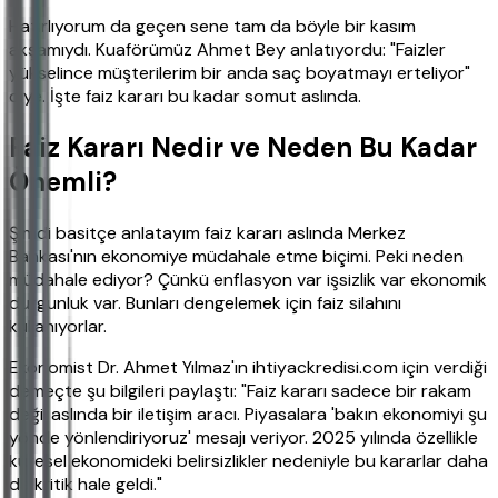
Hatırlıyorum da geçen sene tam da böyle bir kasım
akşamıydı. Kuaförümüz Ahmet Bey anlatıyordu: "Faizler
yükselince müşterilerim bir anda saç boyatmayı erteliyor"
diye. İşte faiz kararı bu kadar somut aslında.
Faiz Kararı Nedir ve Neden Bu Kadar
Önemli?
Şimdi basitçe anlatayım faiz kararı aslında Merkez
Bankası'nın ekonomiye müdahale etme biçimi. Peki neden
müdahale ediyor? Çünkü enflasyon var işsizlik var ekonomik
durgunluk var. Bunları dengelemek için faiz silahını
kullanıyorlar.
Ekonomist Dr. Ahmet Yılmaz'ın ihtiyackredisi.com için verdiği
demeçte şu bilgileri paylaştı: "Faiz kararı sadece bir rakam
değil aslında bir iletişim aracı. Piyasalara 'bakın ekonomiyi şu
yönde yönlendiriyoruz' mesajı veriyor. 2025 yılında özellikle
küresel ekonomideki belirsizlikler nedeniyle bu kararlar daha
da kritik hale geldi."