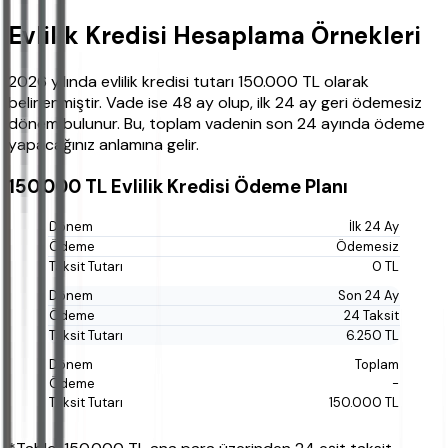
Evlilik Kredisi Hesaplama Örnekleri
2026 yılında evlilik kredisi tutarı 150.000 TL olarak
belirlenmiştir. Vade ise 48 ay olup, ilk 24 ay geri ödemesiz
dönem bulunur. Bu, toplam vadenin son 24 ayında ödeme
yapacağınız anlamına gelir.
150.000 TL Evlilik Kredisi Ödeme Planı
İlk 24 Ay
Ödemesiz
0 TL
Son 24 Ay
24 Taksit
6.250 TL
Toplam
-
150.000 TL