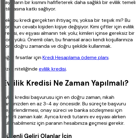
kaygıların bir kısmını hafifleterek daha sağlıklı bir evlilik temeli
atılmasına katkı sağlıyor.
Peki bu kredi gerçekten ihtiyaç mı, yoksa bir teşvik mi? Bu
sorunun cevabı kişiden kişiye değişiyor. Kimi çiftler için evlilik
kredisi, ev eşyası almanın tek yolu; kimileri içinse gereksiz bir
borç yükü. Önemli olan, bu finansal aracı kendi koşullarınıza
göre doğru zamanda ve doğru şekilde kullanmak.
Diğer fırsatlar için
Kredi Hesaplama ödeme planı
.
Özet niteliğinde
evlilik kredisi
.
Evlilik Kredisi Ne Zaman Yapılmalı?
Evlilik kredisi başvurusu için en doğru zaman, nikah
tarihinizden en az 3-4 ay öncesidir. Bu süreçte başvuru
değerlendirmesi, onay süreci ve banka sözleşmesi için
yeterli zaman kalır. Ayrıca kredi tutarını ev eşyası alırken
kullanabilmeniz için paranın hesabınıza geçmesi gerekir.
Düzenli Geliri Olanlar İçin