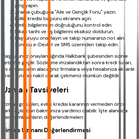
giriş yapın.
Arama çubuğuna "Aile ve Gençlik Fonu" yazın.
Evlilik kredisi başvuru ekranını açın.
Kimlik bilgilerinizin doğruluğunu kontrol edin.
Nikah tarihi ve eş bilgilerini eksiksiz doldurun.
Başvuruyu onaylayın ve takip numaranızı not alın.
Sonucu e-Devlet ve SMS üzerinden takip edin.
Başvurunuz onaylandığında Halkbank şubesinden sizinle
iletişime geçilir. Sözleşme imzalandıktan sonra kredi tutarı,
ev eşyası satın alacağınız firmalara veya hesabınıza aktarılır.
Kredi tutarını nakit olarak çekmeniz mümkün değildir.
Uzman Tavsiyeleri
Uzman görüşleri, evlilik kredisi kararınızı vermeden önce
farklı açılardan bakmanıza yardımcı olabilir. İşte alanında
deneyimli isimlerin değerlendirmeleri:
Finans Uzmanı Değerlendirmesi