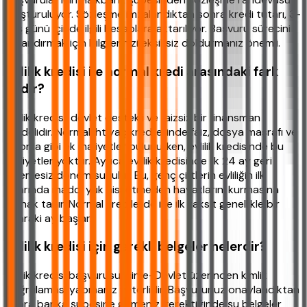
oluşturuluyor. Sözleşme imzalandıktan sonra kredi tutarı, 3-
5 iş günü içinde ilgili hesaplara aktarılıyor. Başvuru sürecini
hızlandırmak için bilgilerinizi eksiksiz doldurmanız önemli.
Evlilik kredisi ile normal kredi arasındaki fark
nedir?
Evlilik kredisi, devlet destekli ve faizsiz bir finansman
modelidir. Normal ihtiyaç kredilerinde faiz, dosya masrafı ve
sigorta gibi ek maliyetler bulunurken, evlilik kredisinde bu
maliyetler yoktur. Ayrıca evlilik kredisinde ilk 24 ay geri
ödemesiz dönem sunulur. Bu, genç çiftlerin evliliğin ilk
yıllarında maddi yük hissetmeden hayatlarını kurmasına
olanak tanır. Normal kredilerde ise ilk taksit genellikle bir
sonraki ay başlar.
Evlilik kredisi için gerekli belgeler nelerdir?
Evlilik kredisi başvurusu için e-Devlet üzerinden kimlik
doğrulaması yapmanız yeterlidir. Başvurunuz onaylandıktan
sonra banka şubesine gitmeniz gerektiğinde şu belgeler