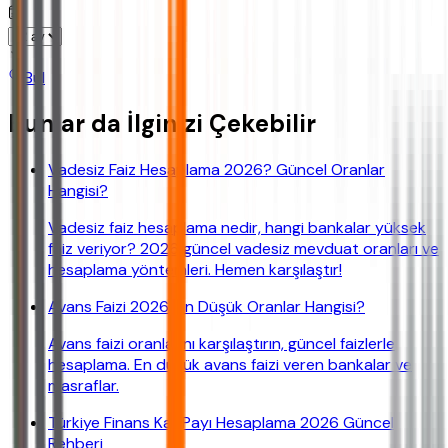
Bul
Bunlar da İlginizi Çekebilir
Vadesiz Faiz Hesaplama 2026? Güncel Oranlar
Hangisi?
Vadesiz faiz hesaplama nedir, hangi bankalar yüksek
faiz veriyor? 2026 güncel vadesiz mevduat oranları ve
hesaplama yöntemleri. Hemen karşılaştır!
Avans Faizi 2026: En Düşük Oranlar Hangisi?
Avans faizi oranlarını karşılaştırın, güncel faizlerle
hesaplama. En düşük avans faizi veren bankalar ve
masraflar.
Türkiye Finans Kar Payı Hesaplama 2026 Güncel
Rehberi