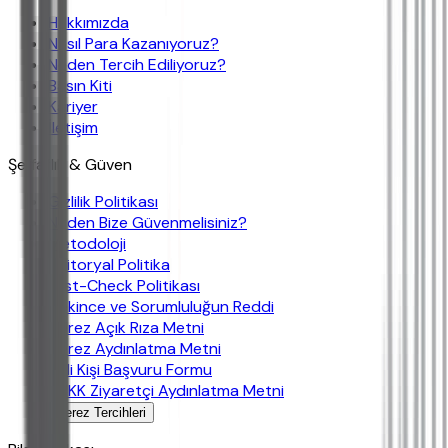
Hakkımızda
Nasıl Para Kazanıyoruz?
Neden Tercih Ediliyoruz?
Basın Kiti
Kariyer
İletişim
Şeffaflık & Güven
Gizlilik Politikası
Neden Bize Güvenmelisiniz?
Metodoloji
Editoryal Politika
Fast-Check Politikası
Çekince ve Sorumluluğun Reddi
Çerez Açık Rıza Metni
Çerez Aydınlatma Metni
İlgili Kişi Başvuru Formu
KVKK Ziyaretçi Aydınlatma Metni
Çerez Tercihleri