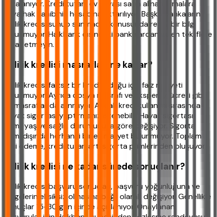
imzalanıyor. Kredi tutarı, ev eşyası satın alınan firmalara
veya hak sahibinin hesabına aktarılıyor. Başka bankaların
evlilik kredisi sunup sunmadığı konusunda resmi bir bilgi
bulunmuyor. Halkbank dışındaki bankalardan gelen tekliflere
itibar etmeyin.
Evlilik kredisi masrafları ne kadar?
Evlilik kredisi faizsiz bir kredi olduğu için faiz maliyeti
bulunmuyor. Ayrıca dosya masrafı ve ekspertiz ücreti gibi
ek masraflar da alınmıyor. Ancak kredi kullanımı sırasında
hayat sigortası yaptırmanız istenebilir. Hayat sigortası
primi, yaş ve sağlık durumunuza göre değişiyor. Sigorta
primi dışında herhangi bir ek maliyet bulunmuyor. Toplam
geri ödeme, kredi tutarı artı sigorta primlerinden oluşuyor.
Evlilik kredisi ne kadar sürede sonuçlanır?
Evlilik kredisi başvuru sonuçları, başvuru yoğunluğuna ve
belgelerin eksiksiz olmasına bağlı olarak değişiyor. Genellikle
sonuçlar 15-30 gün içinde açıklanıyor. Onaylanan
başvurular için Halkbank şubesinden sözleşme randevusu