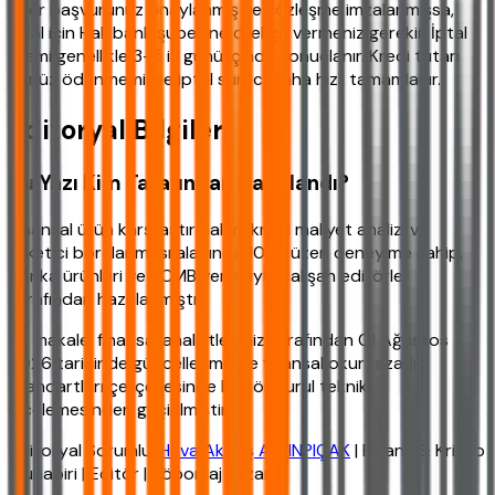
Eğer başvurunuz onaylanmış ve sözleşme imzalanmışsa,
iptal için Halkbank şubesine dilekçe vermeniz gerekir. İptal
işlemi genellikle 3-5 iş günü içinde sonuçlanır. Kredi tutarı
henüz ödenmemişse iptal süreci daha hızlı tamamlanır.
Editoryal Bilgiler
Bu Yazı Kim Tarafından Hazırlandı?
Finansal ürün karşılaştırmaları, kredi maliyet analizi ve
tüketici borçlanması alanında 10 yıl üzeri deneyime sahip,
banka ürünleri ve TCMB verileriyle çalışan editörler
tarafından hazırlanmıştır.
Bu makale, finansal analistlerimiz tarafından 01 Ağustos
2026 tarihinde güncellenmiş ve finansal okuryazarlık
standartları çerçevesinde Editör Kurul teknik
incelemesinden geçirilmiştir.
Editoryal Sorumlu:
Hava Akbaş ALTINPIÇAK
| Finans & Kripto
Muhabiri | Editör | Röportaj Yazarı