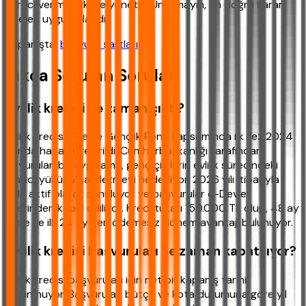
süreci verimli şekilde yönetin. Unutmayın, en doğru karar,
size en uygun olandır.
Kapanışta,
başvuru şartları
.
Sıkça Sorulan Sorular
Evlilik kredisi ne zaman çıktı?
Evlilik kredisi, Aile ve Gençlik Fonu kapsamında ilk kez 2024
yılında hayata geçirildi. Cumhurbaşkanlığı tarafından
duyurulan bu uygulama, genç çiftlerin evlilik sürecindeki
maddi yükünü hafifletmeyi hedefliyor. 2026 yılı itibarıyla
hala aktif olarak sunuluyor ve başvurular e-Devlet
üzerinden kabul ediliyor. Kredi tutarı 150.000 TL olup, 48 ay
vade ve ilk 24 ay geri ödemesiz dönem avantajı bulunuyor.
Evlilik kredisi başvuruları ne zaman kapatılıyor?
Evlilik kredisi başvuruları için net bir kapanış tarihi
bulunmuyor. Başvurular, bütçe ve kota durumuna göre yıl