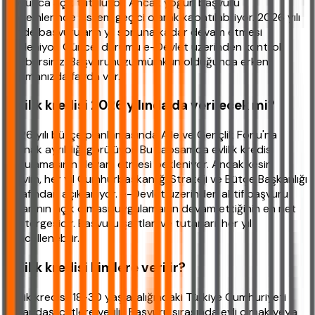
boyunca açık tutuluyor. Ancak yoğun başvuru
dönemlerinde sistem geçici olarak kapatılabiliyor. 2026 yılı
içinde başvuruların yıl sonuna kadar devam etmesi
bekleniyor. Güncel durumu e-Devlet üzerinden kontrol
edebilirsiniz. Başvurunuzu mümkün olduğunca erken
yapmanızda fayda var.
Evlilik kredisi 2026 yılında da verilecek mi?
2026 yılı bütçe planlamasında Aile ve Gençlik Fonu'na
kaynak ayrıldığı görülüyor. Bu kapsamda evlilik kredisi
uygulamasının devam etmesi bekleniyor. Ancak kesin
takvim, her yıl Cumhurbaşkanlığı Strateji ve Bütçe Başkanlığı
tarafından açıklanıyor. e-Devlet üzerinden aktif başvuru
ekranının açık olması, uygulamanın devam ettiğinin en net
göstergesidir. Başvuru şartları ve tutarları, her yıl
güncellenebilir.
Evlilik kredisi kimlere verilir?
Evlilik kredisi, 18-30 yaş aralığındaki Türkiye Cumhuriyeti
vatandaşı çiftlere verilir. Başvuru sırasında evli olmak veya