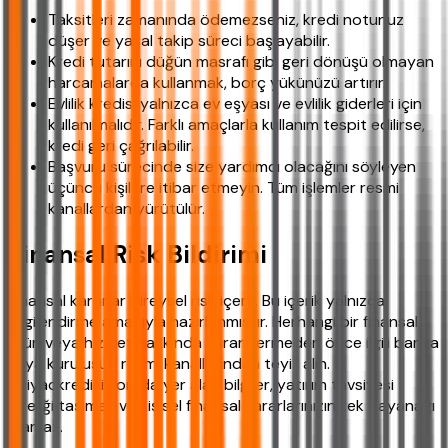
Taksitleri zamanında ödemezseniz, kredi notunuz
düşer ve yasal takip süreci başlayabilir.
Kredi tutarını düğün masrafı gibi geri dönüşü olmayan
harcamalarda kullanmak, borç yükünüzü artırır.
Evlilik kredisi yalnızca ev eşyası ve evlilik giderleri için
kullanılmalıdır. Farklı amaçlarla kullanım tespit edilirse,
kredi geri çağrılabilir.
Başvuru sürecinde size yardımcı olacağını söyleyen
üçüncü kişilere itibar etmeyin. Tüm işlemler resmi
kanallardan yürütülür.
Finansal Risk Bildirimi
Finansal kararlar bireysel risk içerir. Bu içerik yalnızca
bilgilendirme amacıyla hazırlanmıştır. Herhangi bir finansal
ürün veya hizmet hakkında karar vermeden önce ilgili banka
veya kuruluşun resmi kanallarından teyit alın.
ihtiyackredisi.com'da yer alan bilgiler, yatırım tavsiyesi
niteliği taşımaz ve kişisel finansal kararlarınızın tek dayanağı
olamaz.