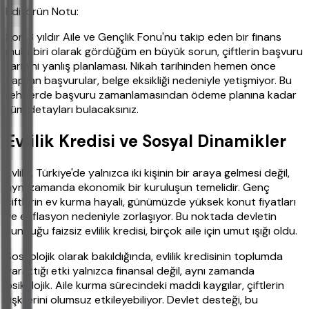
Editörün Notu:
Son 3 yıldır Aile ve Gençlik Fonu'nu takip eden bir finans
muhabiri olarak gördüğüm en büyük sorun, çiftlerin başvuru
tarihini yanlış planlaması. Nikah tarihinden hemen önce
yapılan başvurular, belge eksikliği nedeniyle yetişmiyor. Bu
rehberde başvuru zamanlamasından ödeme planına kadar
tüm detayları bulacaksınız.
Evlilik Kredisi ve Sosyal Dinamikler
Evlilik, Türkiye'de yalnızca iki kişinin bir araya gelmesi değil,
aynı zamanda ekonomik bir kuruluşun temelidir. Genç
çiftlerin ev kurma hayali, günümüzde yüksek konut fiyatları
ve enflasyon nedeniyle zorlaşıyor. Bu noktada devletin
sunduğu faizsiz evlilik kredisi, birçok aile için umut ışığı oldu.
Sosyolojik olarak bakıldığında, evlilik kredisinin toplumda
yarattığı etki yalnızca finansal değil, aynı zamanda
psikolojik. Aile kurma sürecindeki maddi kaygılar, çiftlerin
ilişkilerini olumsuz etkileyebiliyor. Devlet desteği, bu