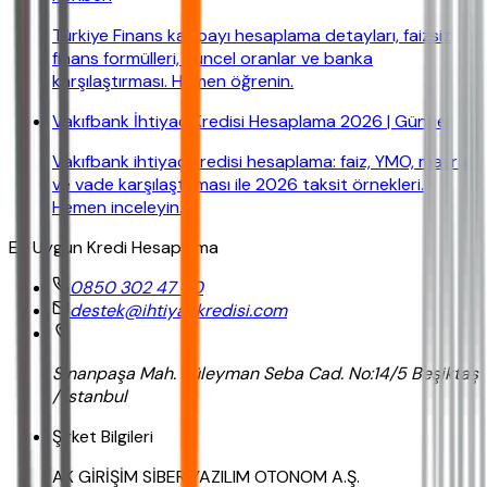
Türkiye Finans kar payı hesaplama detayları, faizsiz
finans formülleri, güncel oranlar ve banka
karşılaştırması. Hemen öğrenin.
Vakıfbank İhtiyaç Kredisi Hesaplama 2026 | Güncel
Vakıfbank ihtiyaç kredisi hesaplama: faiz, YMO, masraf
ve vade karşılaştırması ile 2026 taksit örnekleri.
Hemen inceleyin.
En Uygun Kredi Hesaplama
0850 302 47 90
destek@ihtiyackredisi.com
Sinanpaşa Mah. Süleyman Seba Cad. No:14/5 Beşiktaş
/ İstanbul
Şirket Bilgileri
AK GİRİŞİM SİBER YAZILIM OTONOM A.Ş.