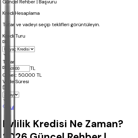
Güncel Rehber | Başvuru
Kredi Hesaplama
Tutar ve vadeyi seçip teklifleri görüntüleyin.
Kredi Turu
Tutar
TL
Ornek:
50.000
TL
Vade Süresi
Bul
Evlilik Kredisi Ne Zaman?
2026 Güncel Rehber |