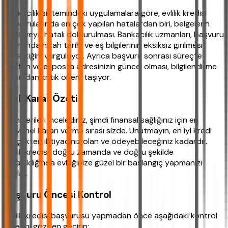
Bankacılık sistemindeki uygulamalara göre, evlilik kredisi
başvurularında en çok yapılan hatalardan biri, belgelerin
eksik veya hatalı doldurulması. Bankacılık uzmanları, başvuru
formunda nikah tarihi ve eş bilgilerinin eksiksiz girilmesi
gerektiğini vurguluyor. Ayrıca başvuru sonrası süreçte
telefon ve e-posta adresinizin güncel olması, bilgilendirme
açısından kritik önem taşıyor.
Hızlı Karar Özeti
Tüm verileri incelediniz, şimdi finansal sağlığınız için en
rasyonel kararı verme sırası sizde. Unutmayın, en iyi kredi
gerçekten ihtiyacınız olan ve ödeyebileceğiniz kadardır.
Evlilik kredisi, doğru zamanda ve doğru şekilde
kullanıldığında evliliğinize güzel bir başlangıç yapmanızı
sağlar.
Başvuru Öncesi Kontrol
Evlilik kredisi başvurusu yapmadan önce aşağıdaki kontrol
listesini gözden geçirin: