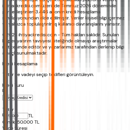
ihtiyackredisi.com üzerinde Temmuz 2026 döneminde
gerçekleştirilen 3.446 anonim kredi hesaplama
simülasyonundan elde edilmiştir. Veriler kişisel bilgi içermez
ve yalnızca toplulaştırılmış kullanıcı davranışlarını yansıtır.
©2026 ihtiyackredisi.com - Tüm hakları saklıdır. Sunulan
bilgiler yatırım tavsiyesi niteliğinde olmayıp araştırmalar
neticesinde editör ve yazarlarımız tarafından derlenip bilgi
amaçlı sunulmaktadır.
Kredi Hesaplama
Tutar ve vadeyi seçip teklifleri görüntüleyin.
Kredi Turu
Tutar
TL
Ornek:
50.000
TL
Vade Süresi