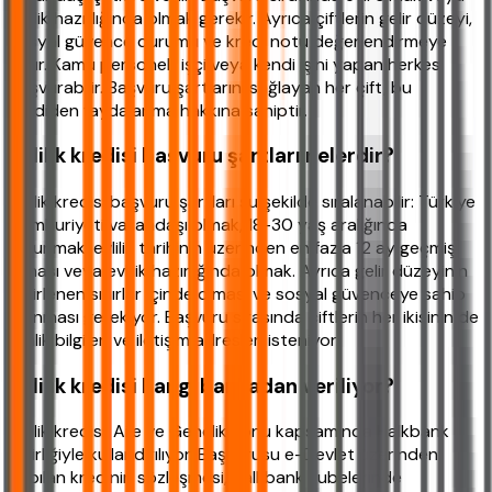
evlilik hazırlığında olmak gerekir. Ayrıca çiftlerin gelir düzeyi,
sosyal güvence durumu ve kredi notu değerlendirmeye
alınır. Kamu personeli, işçi veya kendi işini yapan herkes
başvurabilir. Başvuru şartlarını sağlayan her çift, bu
krediden faydalanma hakkına sahiptir.
Evlilik kredisi başvuru şartları nelerdir?
Evlilik kredisi başvuru şartları şu şekilde sıralanabilir: Türkiye
Cumhuriyeti vatandaşı olmak, 18-30 yaş aralığında
bulunmak, evlilik tarihinin üzerinden en fazla 12 ay geçmiş
olması veya evlilik hazırlığında olmak. Ayrıca gelir düzeyinin
belirlenen sınırlar içinde olması ve sosyal güvenceye sahip
olunması gerekiyor. Başvuru sırasında çiftlerin her ikisinin de
kimlik bilgileri ve iletişim adresleri isteniyor.
Evlilik kredisi hangi bankadan veriliyor?
Evlilik kredisi, Aile ve Gençlik Fonu kapsamında Halkbank
işbirliğiyle kullandırılıyor. Başvurusu e-Devlet üzerinden
yapılan kredinin sözleşmesi, Halkbank şubelerinde