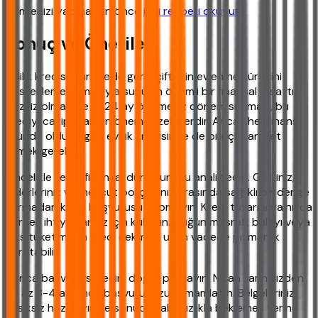
Hamlenizi yapmadan önce
ilgili rehberi okuyun
.
Sonuç ve Öneriler
Evlilik kredisi, Türkiye'de genç çiftlerin evlenme sürecini
desteklemek amacıyla sunulan önemli bir finansal fırsattır.
Faizsiz olması ve ilk 24 ay ödemesiz dönem sunması, bu
krediyi cazip kılan en önemli özelliklerdir. Ancak her finansal
üründe olduğu gibi, evlilik kredisinde de bilinçli hareket
etmek gerekir.
Öncelikle kendi finansal durumunuzu analiz edin. Geliriniz,
giderleriniz ve mevcut borçlarınız arasında sağlıklı bir denge
kurmadan kredi başvurusu yapmayın. Kredi tutarını yalnızca
gerçek ihtiyaçlarınız için kullanın. Düğün masrafı, balayı veya
lüks tüketim için kredi çekmek, uzun vadede pişmanlık
yaratabilir.
Ayrıca başvuru sürecini doğru planlayın. Nikah tarihinizden
en az 3-4 ay önce başvurunuzu tamamlayın. Belgelerinizi
eksiksiz hazırlayın ve sonucu sabırsızlıkla beklemek yerine