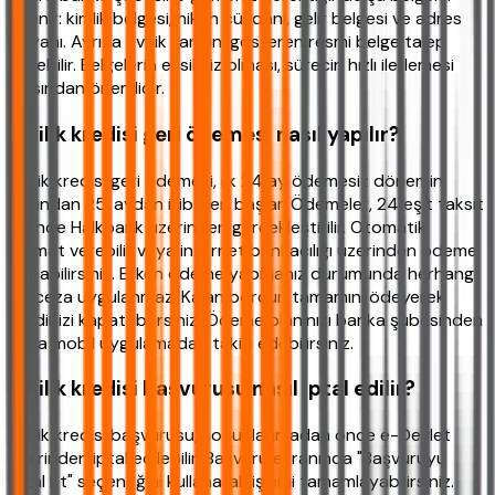
istenir: kimlik belgesi, nikah cüzdanı, gelir belgesi ve adres
beyanı. Ayrıca evlilik tarihini gösteren resmi belge talep
edilebilir. Belgelerin eksiksiz olması, sürecin hızlı ilerlemesi
açısından önemlidir.
Evlilik kredisi geri ödemesi nasıl yapılır?
Evlilik kredisi geri ödemesi, ilk 24 ay ödemesiz dönemin
ardından 25. aydan itibaren başlar. Ödemeler, 24 eşit taksit
halinde Halkbank üzerinden gerçekleştirilir. Otomatik
talimat verebilir veya internet bankacılığı üzerinden ödeme
yapabilirsiniz. Erken ödeme yapmanız durumunda herhangi
bir ceza uygulanmaz. Kalan borcun tamamını ödeyerek
kredinizi kapatabilirsiniz. Ödeme planınızı banka şubesinden
veya mobil uygulamadan takip edebilirsiniz.
Evlilik kredisi başvurusu nasıl iptal edilir?
Evlilik kredisi başvurusu, sonuçlanmadan önce e-Devlet
üzerinden iptal edilebilir. Başvuru ekranında "Başvuruyu
İptal Et" seçeneğini kullanarak işlemi tamamlayabilirsiniz.