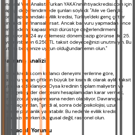
Finansal Veri Analisti Furkan YAKA'nın ihtiyackredisi.com için
yaptığı değerlendirmede şunları söyledi: "Aile ve Gençlik
Fonu kapsamındaki evlilik kredisi, Türkiye'deki genç çiftler
için ciddi bir finansal fırsat. Ancak başvuru yapmadan önce
kendi ödeme kapasitenizi dürüstçe değerlendirmeniz
gerekiyor. İlk 24 ay ödemesiz dönem cazip görünse de, 25.
aydan itibaren 6.250 TL taksit ödeyeceğinizi unutmayın. Bu
tutarın bütçenize uygun olduğundan emin olun."
Davranış Analizi
ihtiyackredisi.com kullanıcı deneyimi verilerine göre,
başvuru yapan çiftlerin büyük bir kısmı ilk olarak aylık taksit
tutarına odaklanıyor. Oysa kredinin toplam maliyetini ve
kendi gelir-gider dengesini hesaplamadan karar vermek,
ileride zorluk yaşanmasına neden olabiliyor. Davranışsal
finans açısından, "şimdi al, sonra öde" psikolojisi, uzun
vadede pişmanlık yaratabilir. Bu nedenle evlilik kredisi
kararınızı verirken duygusal değil, rasyonel olun.
Bankacılık Yorumu