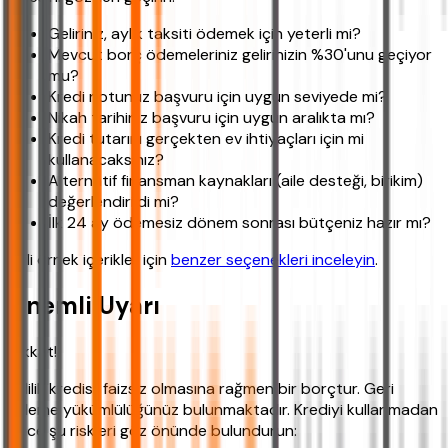
Geliriniz, aylık taksiti ödemek için yeterli mi?
Mevcut borç ödemeleriniz gelirinizin %30'unu geçiyor
mu?
Kredi notunuz başvuru için uygun seviyede mi?
Nikah tarihiniz başvuru için uygun aralıkta mı?
Kredi tutarını gerçekten ev ihtiyaçları için mi
kullanacaksınız?
Alternatif finansman kaynakları (aile desteği, birikim)
değerlendirildi mi?
İlk 24 ay ödemesiz dönem sonrası bütçeniz hazır mı?
İlgili örnek içerikler için
benzer seçenekleri inceleyin
.
Önemli Uyarı
Dikkat!
Evlilik kredisi, faizsiz olmasına rağmen bir borçtur. Geri
ödeme yükümlülüğünüz bulunmaktadır. Krediyi kullanmadan
önce şu riskleri göz önünde bulundurun: