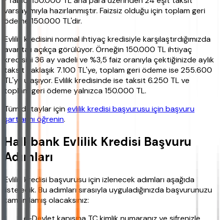
*Tablo, 150.000 TL ana para üzerinden 24 eşit taksit
varsayımıyla hazırlanmıştır. Faizsiz olduğu için toplam geri
ödeme 150.000 TL'dir.
Evlilik kredisini normal ihtiyaç kredisiyle karşılaştırdığımızda
avantajı açıkça görülüyor. Örneğin 150.000 TL ihtiyaç
kredisini 36 ay vadeli ve %3,5 faiz oranıyla çektiğinizde aylık
taksit yaklaşık 7.100 TL'ye, toplam geri ödeme ise 255.600
TL'ye ulaşıyor. Evlilik kredisinde ise taksit 6.250 TL ve
toplam geri ödeme yalnızca 150.000 TL.
Tüm detaylar için
evlilik kredisi başvurusu için başvuru
şartlarını öğrenin
.
Halkbank Evlilik Kredisi Başvuru
Adımları
Evlilik kredisi başvurusu için izlenecek adımları aşağıda
listeledik. Bu adımları sırasıyla uyguladığınızda başvurunuzu
tamamlamış olacaksınız:
e-Devlet kapısına TC kimlik numaranız ve şifrenizle