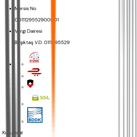
Mersis No
0011129552900001
Vergi Dairesi
Beşiktaş V.D. 0111295529
Kurumsal