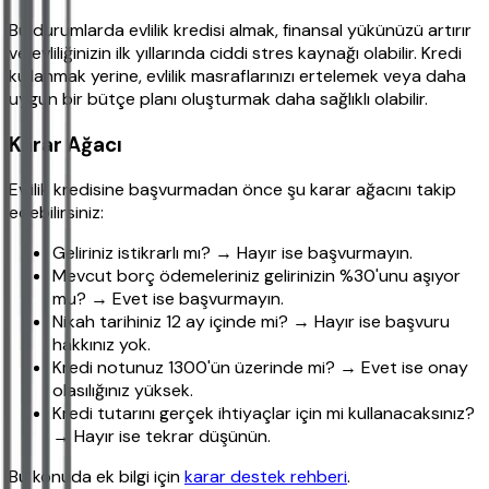
Bu durumlarda evlilik kredisi almak, finansal yükünüzü artırır
ve evliliğinizin ilk yıllarında ciddi stres kaynağı olabilir. Kredi
kullanmak yerine, evlilik masraflarınızı ertelemek veya daha
uygun bir bütçe planı oluşturmak daha sağlıklı olabilir.
Karar Ağacı
Evlilik kredisine başvurmadan önce şu karar ağacını takip
edebilirsiniz:
Geliriniz istikrarlı mı? → Hayır ise başvurmayın.
Mevcut borç ödemeleriniz gelirinizin %30'unu aşıyor
mu? → Evet ise başvurmayın.
Nikah tarihiniz 12 ay içinde mi? → Hayır ise başvuru
hakkınız yok.
Kredi notunuz 1300'ün üzerinde mi? → Evet ise onay
olasılığınız yüksek.
Kredi tutarını gerçek ihtiyaçlar için mi kullanacaksınız?
→ Hayır ise tekrar düşünün.
Bu konuda ek bilgi için
karar destek rehberi
.