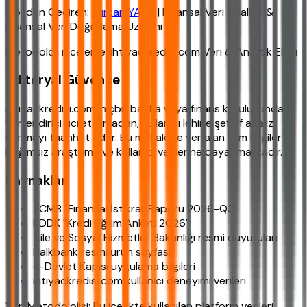
Gözden Geçiren:
Furkan YAKA
| Finansal Veri Analisti &
Finansal Veri Doğrulama Uzmanı
Metodoloji inceleme: ihtiyackredisi.com Veri & Analitik Ekibi
Editoryal Güvence
ihtiyackredisi.com, hiçbir banka veya finans kuruluşundan
yönlendirici ücret almadan, kullanıcı lehine şeffaf analiz
sunmayı taahhüt eder. Bu makalede yer alan tüm bilgiler
bağımsız araştırma ve kullanıcı verilerine dayanmaktadır.
Kaynaklar
TCMB "Finansal İstikrar Raporu 2026-Q3"
BDDK "Kredi Eğilim Anketi 2026"
Aile ve Sosyal Hizmetler Bakanlığı resmi duyuruları
Halkbank resmi ürün sayfası
e-Devlet Kapısı uygulama bilgileri
ihtiyackredisi.com kullanıcı deneyimi verileri
Veri Metodolojisi: Bu içerikte kullanılan platform verileri,