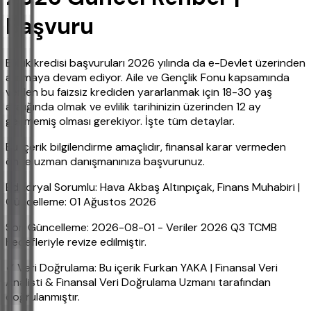
Başvuru
Evlilik kredisi başvuruları 2026 yılında da e-Devlet üzerinden
alınmaya devam ediyor. Aile ve Gençlik Fonu kapsamında
verilen bu faizsiz krediden yararlanmak için 18-30 yaş
aralığında olmak ve evlilik tarihinizin üzerinden 12 ay
geçmemiş olması gerekiyor. İşte tüm detaylar.
Bu içerik bilgilendirme amaçlıdır, finansal karar vermeden
önce uzman danışmanınıza başvurunuz.
Editoryal Sorumlu: Hava Akbaş Altınpıçak, Finans Muhabiri |
Güncelleme: 01 Ağustos 2026
Son Güncelleme: 2026-08-01 - Veriler 2026 Q3 TCMB
hedefleriyle revize edilmiştir.
✔ Veri Doğrulama: Bu içerik Furkan YAKA | Finansal Veri
Analisti & Finansal Veri Doğrulama Uzmanı tarafından
doğrulanmıştır.