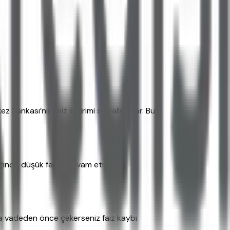
Bankası’nın faiz indirimi sinyalleri var. Bu
ığında düşük faizle devam etmek.
ca vadeden önce çekerseniz faiz kaybı