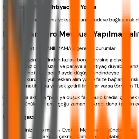
Kısa Vadeli Nakit İhtiyacınız Yoksa
Acil bir harcama planınız yoksa paranızı vadeye bağlayarak dah
Ne Zaman Euro Mevduat Yapılmamalı
Euro mevduat KULLANILMAMASI gereken durumlar:
Gelirinizin %35’inden fazlası borç servisine gidiyorsa
Geliriniz düzensizse ve paraya ani ihtiyaç duyabilirseniz
Kredi notunuz son 3 ayda düşüş trendindeyse
Euro kuru çok yüksekken alım yapıp faize bağlamak riskli 
Alternatif daha yüksek getirili fırsatlar varsa (örneğin 
Bu noktada aklınıza “peki ya düşük faizli euro kredisi çekmek 
acilse düşünülebilir, ama çoğu zaman TL kredi daha tahmin edil
Karar Ağacı
Geliriniz euro mu? → Evet → Mevduat düşünebilirsiniz.
Hayır → TL ile kredi çekmek daha güvenli olabilir.