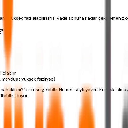
a yüksek faiz alabilirsiniz. Vade sonuna kadar çekmemeniz öneri
?
olabilir
TL mevduat yüksek faizliyse)
mantıklı mı?” sorusu gelebilir. Hemen söyleyeyim: Kur riski alma
ebilir oluyor.