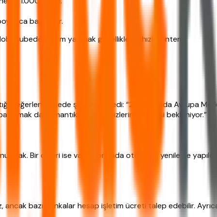
nelde 1.000 euro).
oyunca bağlı kalır.
Mobil şubeden işlem yapmak genellikle en hızlı yöntem.
tığı değerlendirmede şunları söyledi: “2026 yılında Avrupa Merkez 
i bağlamak daha mantıklı, çünkü faizlerin düşmesi bekleniyor.”
 unutmak. Bir diğeri ise vade sonunda otomatik yenileme yapıld
ancak bazı bankalar hesap işletim ücreti talep edebilir. Ayrı