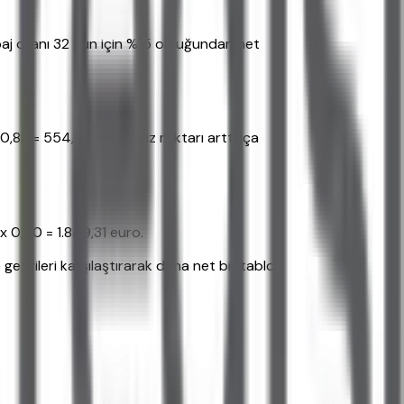
opaj oranı 32 gün için %15 olduğundan net
0,88 = 554,52 euro. Faiz miktarı arttıkça
x 0,90 = 1.849,31 euro.
e getirileri karşılaştırarak daha net bir tablo