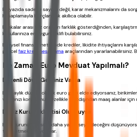
Bu yazıda sadece sayıları değil, karar mekanizmalarını da sor
hesaplamayla borçlanmak akıllıca olabilir.
Bankalar arası faiz oranları farklılık gösterdiğinden, karşılaştır
koşullarınıza en uygun teklifi bulabilirsiniz.
Bireysel finans yönetiminde krediler, likidite ihtiyaçlarını karşı
güncel
faiz kredi hesaplama
araçlarından yararlanabilirsiniz.
Ne Zaman Euro Mevduat Yapılmalı?
Düzenli Döviz Geliriniz Varsa
Eğer aylık düzenli olarak euro geliri elde ediyorsanız, biriki
varlığınızı korursunuz. Özellikle yurtdışından maaş alanlar içi
Döviz Kuru Beklentisi Olumluysa
Euro kurunun bir süre daha yatay seyredeceğini düşünüyorsanı
takip etmekte fayda var.