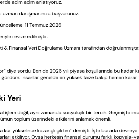
hberde adım adım anlatıyoruz.
nce uzman danışmanınıza başvurunuz.
 Güncelleme: 11 Temmuz 2026
le revize edilmiştir.
sti & Finansal Veri Doğrulama Uzmanı tarafından doğrulanmıştır
” diye sordu. Ben de 2026 yılı piyasa koşullarında bu kadar kafa
nu gördüm: İnsanlar genelde en yüksek faize bakıp hemen karar 
i Yeri
işlem değil, aynı zamanda sosyolojik bir tercih. Geçmişte insan
üşümün toplum üzerindeki etkilerini anlamak önemli.
 kur yükselince kazançlı çıktım” demişti. İşte burada devreye 
rları etkiliyor. Oysa herkesin finansal durumu farklı, kopyala-yapı