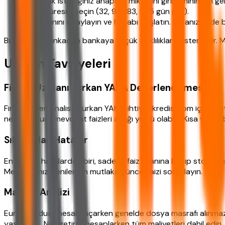
Yatırmak istediğiniz anapara miktarını girin (minimum ge
Vade süresini seçin (32, 92, 183, 365 gün gibi).
Faiz oranını onaylayın ve hesabı başlatın. Paranız vade b
Bu adımlar bankadan bankaya küçük farklılıklar gösterebilir. 
Uzman Tavsiyeleri
Finans Uzmanı Furkan YAKA Değerlendirmesi
Finansal veri analisti Furkan YAKA, ihtiyackredisi.com için yap
nedenle euro mevduat faizleri aşağı yönlü olabilir. Kısa vadel
Sık Yapılan Hatalar
En yaygın hatalardan biri, sadece faiz oranına bakıp stopajı
Mevduatınızı yenilerken mutlaka güncel faizi sorgulayın.
Maliyet Analizi
Euro mevduat hesabı açarken genelde dosya masrafı alınmaz, 
yaşarsınız. Net getiriyi hesaplarken tüm maliyetleri dahil edin.