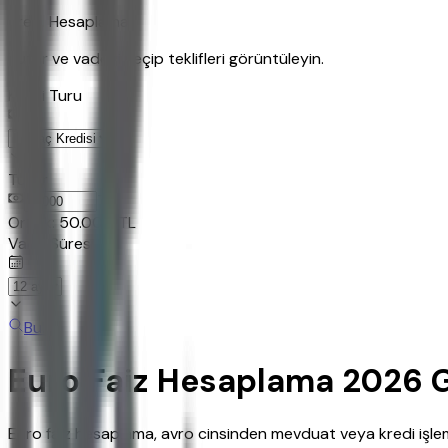
Kredi Hesaplama
Tutar ve vadeyi seçip teklifleri görüntüleyin.
Kredi Turu
Tutar
TL
Ornek:
50.000
TL
Vade Süresi
Bul
Euro Faiz Hesaplama 2026 G
Euro faiz hesaplama, avro cinsinden mevduat veya kredi işlemler