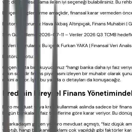
var; doğru hesaplama ile en iyi seçeneği bulabilirsiniz. Bu re
Bu içerik bilgilendirme amaçlıdır, finansal karar vermeden ö
Editoryal Sorumlu: Hava Akbaş Altınpıçak, Finans Muhabiri |
Son Güncelleme: 2026-07-11 – Veriler 2026 Q3 TCMB hedefleriy
✔ Veri Doğrulama: Bu içerik Furkan YAKA | Finansal Veri Anali
Editörün Notu:
Geçen hafta bir okuyucumuz “hangi banka daha iyi faiz veriyor
aşkın süredir finans piyasasını izleyen bir muhabir olarak şu
riskini atlıyor. İşte bu yazıda o detayları da konuşacağız.
Kredinin Bireysel Finans Yönetimindek
Euro mevduat veya kredi kullanmak aslında sadece bir finansal 
bugün bankaların faiz tekliflerine göre karar veriyor. Bu dön
Bir arkadaşım geçen yıl euro mevduat açmıştı, “faiz düşük ama
yaptığı, hangi bankanın reklamı çok yapıldığı gibi faktörler kara