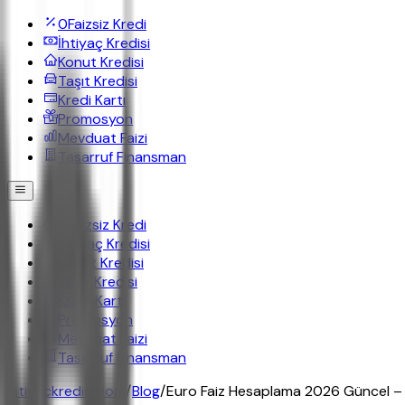
0
Faizsiz Kredi
İhtiyaç Kredisi
Konut Kredisi
Taşıt Kredisi
Kredi Kartı
Promosyon
Mevduat Faizi
Tasarruf Finansman
0
Faizsiz Kredi
İhtiyaç Kredisi
Konut Kredisi
Taşıt Kredisi
Kredi Kartı
Promosyon
Mevduat Faizi
Tasarruf Finansman
ihtiyackredisi.com
/
Blog
/
Euro Faiz Hesaplama 2026 Güncel – 