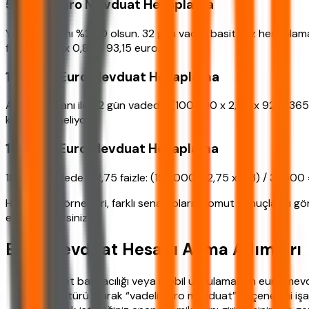
50.000 Euro Mevduat Hesaplama
Yıllık faiz oranı %2,50 olsun. 32 gün vadeli basit faiz hesapl
faiz: 109,59 x 0,85 = 93,15 euro.
100.000 Euro Mevduat Hesaplama
Aynı faiz oranı ile 92 gün vadede: (100.000 x 2,50 x 92) / 365
kesinti yükseliyor.
150.000 Euro Mevduat Hesaplama
183 gün vadede %2,75 faizle: (150.000 x 2,75 x 183) / 36500 =
Hesaplama örnekleri, farklı senaryoların somut sonuçlarını g
elde edebilirsiniz.
Euro Mevduat Hesabı Açma Adımları
İnternet bankacılığı veya mobil uygulamadan euro mev
Hesap türü olarak “vadeli euro mevduat” seçeneğini işar