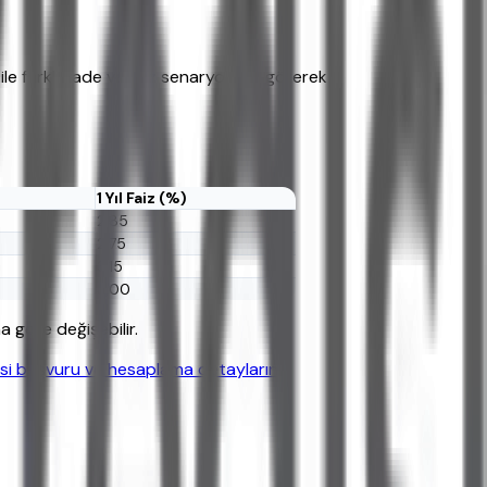
ile farklı vade ve faiz senaryolarını görerek
1 Yıl Faiz (%)
2,85
2,75
3,15
3,00
a göre değişebilir.
isi başvuru ve hesaplama detaylarını