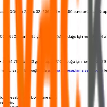
aması: (50.000 x 2,50 x 32) / 36500 = 109,59 euro brüt faiz. St
00 = 630,14 brüt. 92 gün stopajı %12 olduğu için net: 630,14 x 
 2.054,79 brüt. 183 gün stopajı %10 olduğu için net: 2.054,79 
örmenizi sağlar. Bu bağlamda
alternatif hesaplama senaryosu
il
duat hesabı açma bölümüne girin.
etleyin.