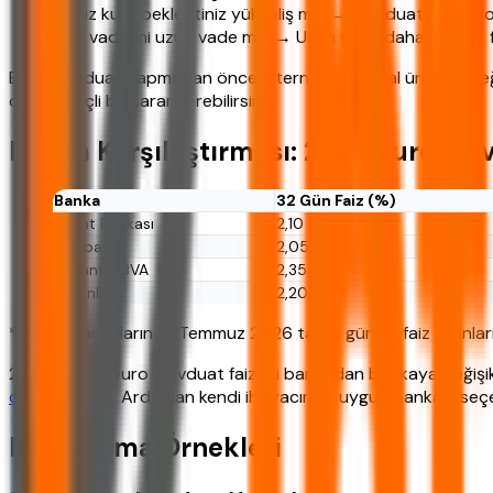
Döviz kuru beklentiniz yükseliş mi? → Mevduat değil, do
Kısa vade mi uzun vade mi? → Uzun vade daha yüksek fai
Euro mevduat yapmadan önce alternatif finansal ürünleri değe
daha bilinçli bir karar verebilirsiniz.
Banka Karşılaştırması: 2026 Euro Mev
Banka
32 Gün Faiz (%)
Ziraat Bankası
2,10
Halkbank
2,05
Garanti BBVA
2,35
İş Bankası
2,20
*Tablo, bankaların 15 Temmuz 2026 tarihli güncel faiz oranları
2026 yılında euro mevduat faizleri bankadan bankaya değişikl
değerlendirin
. Ardından kendi ihtiyacınıza uygun bankayı seçeb
Hesaplama Örnekleri