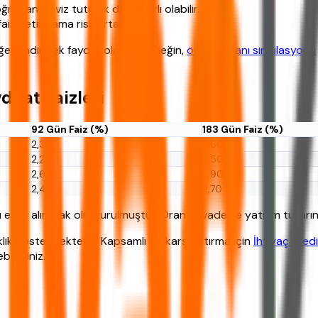
ğrudan döviz tutmak daha karlı olabilir.
z getirir ama risk artar.
rlendirmek faydalı olabilir. Örneğin,
ödeme planı simülasyonu
duat Faizleri
92 Gün Faiz (%)
183 Gün Faiz (%)
2,35
2,60
2,25
2,50
2,60
2,90
2,45
2,70
 esas alınarak oluşturulmuştur. Oranlar vade ve yatırım tutarın
ik göstermektedir. Kapsamlı bir karşılaştırma için
İhtiyaç Kred
ilirsiniz.