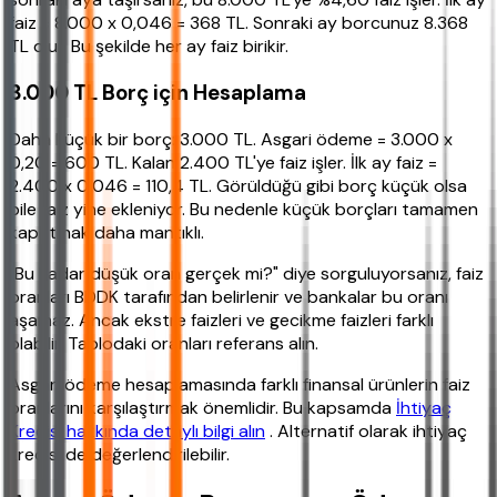
faiz = 8.000 x 0,046 = 368 TL. Sonraki ay borcunuz 8.368
TL olur. Bu şekilde her ay faiz birikir.
3.000 TL Borç için Hesaplama
Daha küçük bir borç: 3.000 TL. Asgari ödeme = 3.000 x
0,20 = 600 TL. Kalan 2.400 TL'ye faiz işler. İlk ay faiz =
2.400 x 0,046 = 110,4 TL. Görüldüğü gibi borç küçük olsa
bile faiz yine ekleniyor. Bu nedenle küçük borçları tamamen
kapatmak daha mantıklı.
"Bu kadar düşük oran gerçek mi?" diye sorguluyorsanız, faiz
oranları BDDK tarafından belirlenir ve bankalar bu oranı
aşamaz. Ancak ekstre faizleri ve gecikme faizleri farklı
olabilir. Tablodaki oranları referans alın.
Asgari ödeme hesaplamasında farklı finansal ürünlerin faiz
oranlarını karşılaştırmak önemlidir. Bu kapsamda
İhtiyaç
Kredisi hakkında detaylı bilgi alın
. Alternatif olarak ihtiyaç
kredisi de değerlendirilebilir.