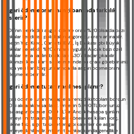
Asgari ödeme oranı hangi bankada farklılık
gösterir?
BDDK'nın belirlediği asgari ödeme oranı %20 olsa da bazı
bankalar kendi risk politikalarına göre bu oranı artırabilir.
Örneğin Yapı Kredi, Garanti BBVA, İş Bankası gibi büyük
bankalar genellikle %20 oranını uygular. Ancak bazı özel
bankalar veya katılım bankaları %30'a kadar çıkabilir.
Bankanızın kredi kartı sözleşmesinde bu oranı görebilirsiniz.
Ayrıca yeni kart başvurularında da asgari ödeme oranı
sözleşmede belirtilir.
Asgari ödeme tutarı nasıl hesaplanır?
Asgari ödeme tutarı, hesap ekstrenizdeki toplam borcun
%20'si alınarak hesaplanır. Örneğin 5.000 TL borcunuz
varsa asgari ödeme 1.000 TL'dir. Ancak hesaba şunları
eklemeyi unutmayın: Bir önceki dönemden kalan borç,
gecikme faizi, sigorta ücretleri gibi kalemler de asgari
ödemeye dahil edilir. İnternet bankacılığında genellikle