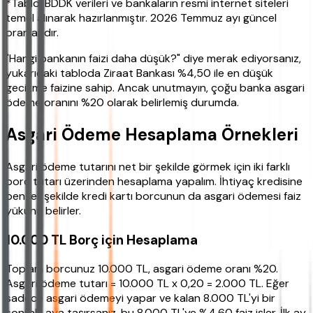
*Tablo, BDDK verileri ve bankaların resmi internet siteleri
temel alınarak hazırlanmıştır. 2026 Temmuz ayı güncel
oranlarıdır.
"Hangi bankanın faizi daha düşük?" diye merak ediyorsanız,
yukarıdaki tabloda Ziraat Bankası %4,50 ile en düşük
gecikme faizine sahip. Ancak unutmayın, çoğu banka asgari
ödeme oranını %20 olarak belirlemiş durumda.
Asgari Ödeme Hesaplama Örnekleri
Asgari ödeme tutarını net bir şekilde görmek için iki farklı
borç tutarı üzerinden hesaplama yapalım. İhtiyaç kredisine
benzer şekilde kredi kartı borcunun da asgari ödemesi faiz
yükünü belirler.
10.000 TL Borç için Hesaplama
Toplam borcunuz 10.000 TL, asgari ödeme oranı %20.
Asgari ödeme tutarı = 10.000 TL x 0,20 = 2.000 TL. Eğer
sadece asgari ödemeyi yapar ve kalan 8.000 TL'yi bir
sonraki aya taşırsanız, bu 8.000 TL'ye %4,60 faiz işler. İlk ay