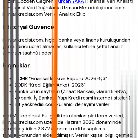
Yazarı Gözden Geçiren:
Furkan YAKA
| Finansal Veri Analisti
& Finansal Veri Doğrulama Uzmanı Metodoloji inceleme:
ihtiyackredisi.com Veri & Analitik Ekibi
Editoryal Güvence
ihtiyackredisi.com, hiçbir banka veya finans kuruluşundan
yönlendirici ücret almadan, kullanıcı lehine şeffaf analiz
sunmayı taahhüt eder.
Kaynaklar
TCMB “Finansal İstikrar Raporu 2026-Q3”
BDDK “Kredi Eğilim Anketi 2026”
Banka ürün sayfaları (Ziraat Bankası, Garanti BBVA,
Akbank, İş Bankası, Yapı Kredi resmi internet siteleri)
ihtiyackredisi.com kullanıcı deneyimi verileri
Veri Metodolojisi: Bu içerikte kullanılan platform verileri,
ihtiyackredisi.com üzerinde Haziran 2026 döneminde
gerçekleştirilen 2.872 anonim kredi hesaplama
simülasyonundan elde edilmiştir. Veriler kişisel bilgi içermez