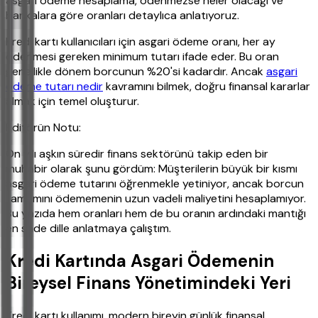
asgari ödeme hesaplama, ödenmezse neler olacağı ve
bankalara göre oranları detaylıca anlatıyoruz.
Kredi kartı kullanıcıları için asgari ödeme oranı, her ay
ödenmesi gereken minimum tutarı ifade eder. Bu oran
genellikle dönem borcunun %20'si kadardır. Ancak
asgari
ödeme tutarı nedir
kavramını bilmek, doğru finansal kararlar
almak için temel oluşturur.
Editörün Notu:
On yılı aşkın süredir finans sektörünü takip eden bir
muhabir olarak şunu gördüm: Müşterilerin büyük bir kısmı
asgari ödeme tutarını öğrenmekle yetiniyor, ancak borcun
tamamını ödememenin uzun vadeli maliyetini hesaplamıyor.
Bu yazıda hem oranları hem de bu oranın ardındaki mantığı
en sade dille anlatmaya çalıştım.
Kredi Kartında Asgari Ödemenin
Bireysel Finans Yönetimindeki Yeri
Kredi kartı kullanımı, modern bireyin günlük finansal