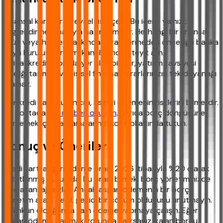
Finansal kararlar bireysel risk içerir. Bu içerik yalnızca
bilgilendirme amacıyla hazırlanmıştır. Herhangi bir finansal
ürün veya hizmet hakkında karar vermeden önce ilgili banka
veya kuruluşun resmi kanallarından teyit alın.
ihtiyackredisi.com'da yer alan bilgiler, yatırım tavsiyesi
niteliği taşımaz ve kişisel finansal kararlarınızın tek dayanağı
olamaz.
Her kredi kartı kullanıcısı, asgari ödemenin risklerini bilmelidir.
Bu noktada
ilgili rehberi okuyun
. Ayrıca borç döngüsüne
girmemek için harcamalarınızı kontrol altında tutun.
Sonuç ve Öneriler
Kredi kartı asgari ödeme oranı 2026 itibarıyla %20 olarak
sabitlenmiş durumda. Bu oranı bilmek, borç yönetiminizde
size avantaj sağlar. Ancak asgari ödemenin bir borç
yönetim aracı değil, geçici bir çözüm olduğunu unutmayın.
Mümkün olduğunca tam ödeme yapmaya çalışın. Eğer
asgari ödeme yapmak zorunda kalırsanız, kalan borcu