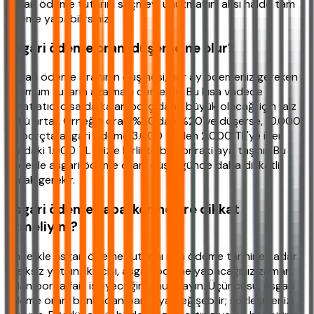
asgari ödeme tutarını seçmeyi unutmayın, aksi halde tam
ödeme yapabilirsiniz.
Asgari ödeme oranı düşerse ne olur?
Asgari ödeme oranının düşmesi, her ay ödemeniz gereken
minimum tutarın azalması demektir. Bu kısa vadede
rahatlatıcı olsa da kalan borç daha büyük olacağı için faiz
yükü artar. Örneğin oran %30'dan %20'ye düşerse, 10.000
TL borçta asgari ödeme 3.000 TL'den 2.000 TL'ye iner.
Aradaki 1.000 TL faizle birlikte bir sonraki aya taşınır. Bu
nedenle asgari ödeme oranı düştüğünde daha dikkatli
olmak gerekir.
Asgari ödeme yaparken nelere dikkat
etmeliyim?
Öncelikle asgari ödeme tutarını son ödeme tarihine kadar
eksiksiz yatırın. İkincisi, asgari ödeme yapacağınız zaman,
kalan borca faiz işleyeceğini unutmayın. Üçüncüsü, asgari
ödeme oranı bankadan bankaya değişebilir; sözleşmenizi