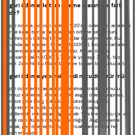
Asgari ödeme ile tam ödeme arasındaki fark
nedir?
Asgari ödeme, borcun sadece %20'sini ödemeniz anlamına
gelir ve kalan borca faiz işler. Tam ödeme ise borcun
tamamını son ödeme tarihine kadar kapatmanızdır, bu
durumda faiz işlemez. Örneğin 10.000 TL borcun tamamını
öderseniz ekstra bir maliyet olmaz. Asgari ödeme
yaparsanız kalan 8.000 TL'ye aylık yaklaşık 368 TL faiz
eklenir. Zamanla bu faizler birikir ve toplam borcunuz artar.
Asgari ödeme yapmak kredi notu düşürür mü?
Asgari ödemenin zamanında yapılması kredi notunuzu
olumsuz etkilemez. Ancak sürekli asgari ödeme yapmak,
gelirinize göre borç yükünüzün yüksek olduğunu
gösterebilir ve bu durum kredi notu hesaplama
modellerinde risk olarak algılanabilir. Yani kredi notu için asıl
önemli olan düzenli ödeme alışkanlığıdır. Asgari ödeme
yapmak, geç ödemekten iyidir, ancak tam ödeme her
zaman en iyisidir.