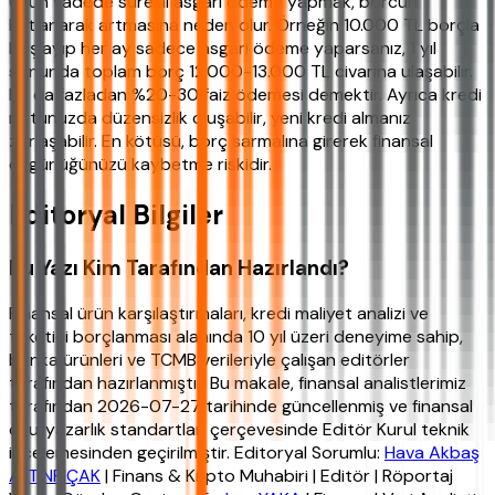
Uzun vadede sürekli asgari ödeme yapmak, borcun
katlanarak artmasına neden olur. Örneğin 10.000 TL borçla
başlayıp her ay sadece asgari ödeme yaparsanız, 1 yıl
sonunda toplam borç 12.000-13.000 TL civarına ulaşabilir.
Bu da fazladan %20-30 faiz ödemesi demektir. Ayrıca kredi
notunuzda düzensizlik oluşabilir, yeni kredi almanız
zorlaşabilir. En kötüsü, borç sarmalına girerek finansal
özgürlüğünüzü kaybetme riskidir.
Editoryal Bilgiler
Bu Yazı Kim Tarafından Hazırlandı?
Finansal ürün karşılaştırmaları, kredi maliyet analizi ve
tüketici borçlanması alanında 10 yıl üzeri deneyime sahip,
banka ürünleri ve TCMB verileriyle çalışan editörler
tarafından hazırlanmıştır. Bu makale, finansal analistlerimiz
tarafından 2026-07-27 tarihinde güncellenmiş ve finansal
okuryazarlık standartları çerçevesinde Editör Kurul teknik
incelemesinden geçirilmiştir. Editoryal Sorumlu:
Hava Akbaş
ALTINPIÇAK
| Finans & Kripto Muhabiri | Editör | Röportaj