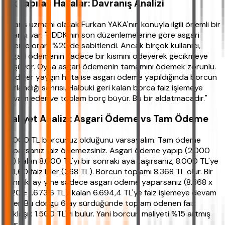
Sık Yapılan Hatalar: Davranış Analizi
Finans uzmanı olarak Furkan YAKA'nın konuyla ilgili önemli bir
uyarısı var: "BDDK'nın son düzenlemelerine göre asgari
ödeme oranı %20'de sabitlendi. Ancak birçok kullanıcı,
asgari ödemenin sadece bir kısmını ödeyerek gecikmeye
düşüyor. Oysa asgari ödemenin tamamını ödemek zorunlu.
Bir diğer yaygın hata ise asgari ödeme yapıldığında borcun
sıfırlandığı sanrısı. Halbuki geri kalan borca faiz işlemeye
devam eder ve toplam borç büyür. Bu bir aldatmacadır."
Maliyet Analizi: Asgari Ödeme vs Tam Ödeme
10.000 TL borcunuz olduğunu varsayalım. Tam ödeme
yaparsanız faiz ödemezsiniz. Asgari ödeme yapıp (2.000
TL) kalan 8.000 TL'yi bir sonraki aya taşırsanız, 8.000 TL'ye
%4,60 faiz işler (368 TL). Borcun toplamı 8.368 TL olur. Bir
sonraki ay yine sadece asgari ödeme yaparsanız (8.368 x
0,20 = 1.673,6 TL), kalan 6.694,4 TL'ye faiz işlemeye devam
eder. Bu döngü 6 ay sürdüğünde toplam ödenen faiz
yaklaşık 1.500 TL'yi bulur. Yani borcun maliyeti %15 artmış
olur.