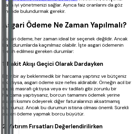
daha iyi yönetmenizi sağlar. Ayrıca faiz oranlarını da göz
önünde bulundurmak gerekir.
Asgari Ödeme Ne Zaman Yapılmalı?
Asgari ödeme, her zaman ideal bir seçenek değildir. Ancak
bazı durumlarda kaçınılmaz olabilir. İşte asgari ödemenin
tercih edilmesi gereken durumlar:
1. Nakit Akışı Geçici Olarak Dardayken
Eğer bir ay beklenmedik bir harcama yaptınız ve bütçeniz
sıkıştıysa, asgari ödeme size nefes aldırabilir. Örneğin acil bir
sağlık masrafı çıktıysa veya ev tadilatı gibi zorunlu bir
harcama yaptıysanız, borcun tamamını ödemek yerine
asgari kısmını ödeyerek diğer faturalarınızı aksatmamış
olursunuz. Ancak bu durumun istisna olması önemli. Sürekli
asgari ödeme yapmak borcu büyütür.
2. Yatırım Fırsatları Değerlendirilirken