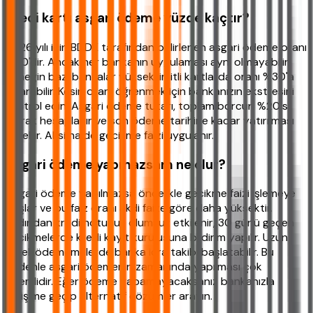
Kredi kartı asgari ödeme yüzde kaçtır?
2026 yılı için BDDK tarafından belirlenen asgari ödeme oranı
%20'dir. Ancak her bankanın uygulaması aynı olmayabilir.
Örneğin bazı bankalar yüksek limitli kartlarda oranı %30'a
çıkarabilir. Kesin oranı öğrenmek için bankanızın ekstresini
kontrol edin. Asgari ödeme tutarı, toplam borcun %20'si
olarak hesaplanır ve son ödeme tarihine kadar yatırılması
gerekir. Aksi halde gecikme faizi uygulanır.
Asgari ödeme yapmazsam ne olur?
Asgari ödeme yapılmazsa öncelikle gecikme faizi işlemeye
başlar ve bu faiz oranı akdi faize göre daha yüksektir.
Ardından kredi notunuz olumsuz etkilenir, 30 günü geçen
gecikmelerde kredi kayıt kuruluşuna bildirim yapılır. Uzun
süreli ödememelerde banka icra takibi başlatabilir. Bu
nedenle asgari ödemenin zamanında yapılması çok
önemlidir. Eğer ödeme yapamayacaksanız bankanızla
iletişime geçip alternatif çözümler arayın.