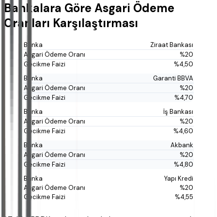
Bankalara Göre Asgari Ödeme
Oranları Karşılaştırması
Ziraat Bankası
%20
%4,50
Garanti BBVA
%20
%4,70
İş Bankası
%20
%4,60
Akbank
%20
%4,80
Yapı Kredi
%20
%4,55