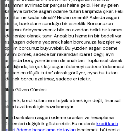
yaşamının ayrılmaz bir parçası haline geldi. Her ay gelen
ekstreyle birlikte asgari ödeme tutarı karşımıza çıkar. Peki
bu tutar ne kadar olmalı? Neden önemli? Aslında asgari
ödeme, bankaların sunduğu bir esneklik. Borcunuzun
tamamını ödeyemezseniz bile en azından belirli bir kısmını
ödemenize olanak tanır. Ancak bu hizmetin bir bedeli var:
faiz. Asgari ödeme yaparak kalan borcunuza faiz işler ve
toplam borcunuz büyüyebilir. Bu yüzden asgari ödeme
oranını bilmek, sadece bir rakamdan ibaret değil; aynı
zamanda borç yönetiminin de anahtarı. Toplumsal olarak
bakıldığında, birçok kişi asgari ödemeyi sadece 'ödenmesi
gereken en düşük tutar' olarak görüyor, oysa bu tutarı
ödemek borcu azaltmaz, sadece erteletir.
Mikro Güven Cümlesi:
Bu içerik, kredi kullanımını teşvik etmek için değil; finansal
riskleri azaltmak için hazırlanmıştır.
Farklı bankaların asgari ödeme oranları ve hesaplama
yöntemleri değişiklik gösterebilir. Bu nedenle
kredi kartı
asgari ödeme hesaplama detayları
incelemek, bütçenizi