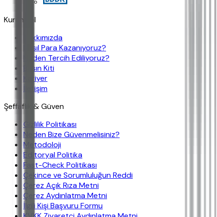
Kurumsal
Hakkımızda
Nasıl Para Kazanıyoruz?
Neden Tercih Ediliyoruz?
Basın Kiti
Kariyer
İletişim
Şeffaflık & Güven
Gizlilik Politikası
Neden Bize Güvenmelisiniz?
Metodoloji
Editoryal Politika
Fast-Check Politikası
Çekince ve Sorumluluğun Reddi
Çerez Açık Rıza Metni
Çerez Aydınlatma Metni
İlgili Kişi Başvuru Formu
KVKK Ziyaretçi Aydınlatma Metni