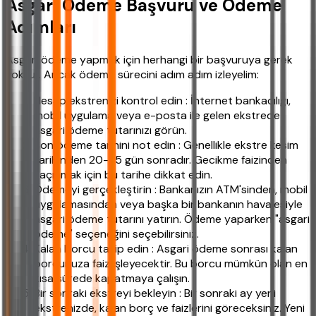
Asgari Ödeme Başvuru ve Ödeme
Adımları
Asgari ödeme yapmak için herhangi bir başvuruya gerek
yoktur. Ancak ödeme sürecini adım adım izleyelim:
Hesap ekstrenizi kontrol edin : İnternet bankacılığı,
mobil uygulama veya e-posta ile gelen ekstrede
asgari ödeme tutarınızı görün.
Son ödeme tarihini not edin : Genellikle ekstre kesim
tarihinden 20-25 gün sonradır. Gecikme faizinden
kaçınmak için bu tarihe dikkat edin.
Ödemeyi gerçekleştirin : Bankanızın ATM'sinden, mobil
uygulamasından veya başka bir bankanın havalesiyle
asgari ödeme tutarını yatırın. Ödeme yaparken "asgari
ödeme" seçeneğini seçebilirsiniz.
Kalan borcu takip edin : Asgari ödeme sonrası kalan
borcunuza faiz işleyecektir. Bu borcu mümkün olan en
kısa sürede kapatmaya çalışın.
Bir sonraki ekstreyi bekleyin : Bir sonraki ay yeni
ekstrenizde, kalan borç ve faizlerini göreceksiniz. Yeni