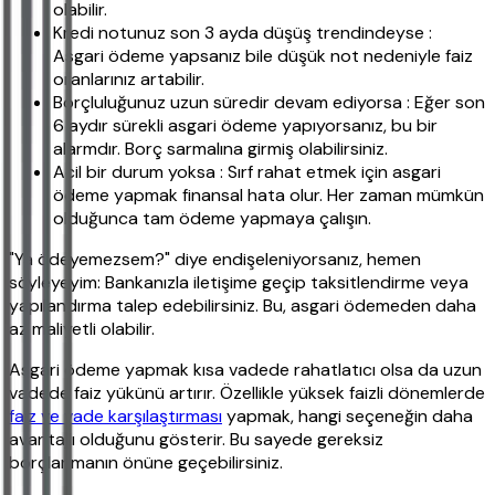
olabilir.
Kredi notunuz son 3 ayda düşüş trendindeyse :
Asgari ödeme yapsanız bile düşük not nedeniyle faiz
oranlarınız artabilir.
Borçluluğunuz uzun süredir devam ediyorsa : Eğer son
6 aydır sürekli asgari ödeme yapıyorsanız, bu bir
alarmdır. Borç sarmalına girmiş olabilirsiniz.
Acil bir durum yoksa : Sırf rahat etmek için asgari
ödeme yapmak finansal hata olur. Her zaman mümkün
olduğunca tam ödeme yapmaya çalışın.
"Ya ödeyemezsem?" diye endişeleniyorsanız, hemen
söyleyeyim: Bankanızla iletişime geçip taksitlendirme veya
yapılandırma talep edebilirsiniz. Bu, asgari ödemeden daha
az maliyetli olabilir.
Asgari ödeme yapmak kısa vadede rahatlatıcı olsa da uzun
vadede faiz yükünü artırır. Özellikle yüksek faizli dönemlerde
faiz ve vade karşılaştırması
yapmak, hangi seçeneğin daha
avantajlı olduğunu gösterir. Bu sayede gereksiz
borçlanmanın önüne geçebilirsiniz.