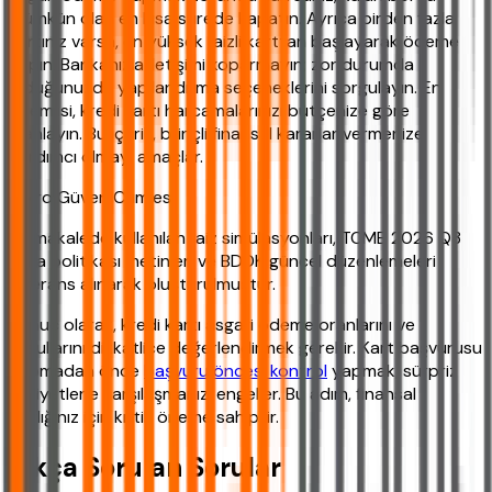
mümkün olan en kısa sürede kapatın. Ayrıca birden fazla
kartınız varsa, en yüksek faizli karttan başlayarak ödeme
yapın. Bankanızla iletişimi koparmayın; zor durumda
olduğunuzda yapılandırma seçeneklerini sorgulayın. En
önemlisi, kredi kartı harcamalarınızı bütçenize göre
planlayın. Bu içerik, bilinçli finansal kararlar vermenize
yardımcı olmayı amaçlar.
Mikro Güven Cümlesi:
Bu makalede kullanılan faiz simülasyonları, TCMB 2026 Q3
para politikası metinleri ve BDDK güncel düzenlemeleri
referans alınarak oluşturulmuştur.
Sonuç olarak, kredi kartı asgari ödeme oranlarını ve
koşullarını dikkatlice değerlendirmek gerekir. Kart başvurusu
yapmadan önce
başvuru öncesi kontrol
yapmak, sürpriz
maliyetlerle karşılaşmanızı engeller. Bu adım, finansal
sağlığınız için kritik öneme sahiptir.
Sıkça Sorulan Sorular