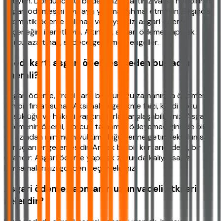
okuyun. Dördüncüsü, birden fazla kartınız varsa her birinin
asgari ödemesini ayrı ayrı yapmayı ihmal etmeyin. Beşincisi,
otomatik ödeme talimatı verdiyseniz, asgari ödeme
seçeneğini işaretleyin. Altıncısı, asgari ödeme yapmak
borcu azaltmaz, sadece gecikmeyi engeller.
Kredi kartı asgari ödemesi neden bu kadar
önemli?
Asgari ödeme, kredi kartı borcunuzu zamanında ödemeniz
için bir fırsat sunar. Aksi halde gecikme faizi, kredi notu
düşüklüğü ve hukuki yaptırımlarla karşılaşabilirsiniz. Asgari
ödemenin önemi, borcun tamamını ödeyemediğinizde bile
en azından minimum yükümlülüğü yerine getirerek olumsuz
sonuçları engellemesidir. Ancak bu bir kurtarıcı değil, bir
uyarıdır: Asgari ödeme yapmak zorunda kalıyorsanız,
harcamalarınızı gözden geçirmelisiniz.
Asgari ödeme yapmanın uzun vadeli etkileri
nelerdir?