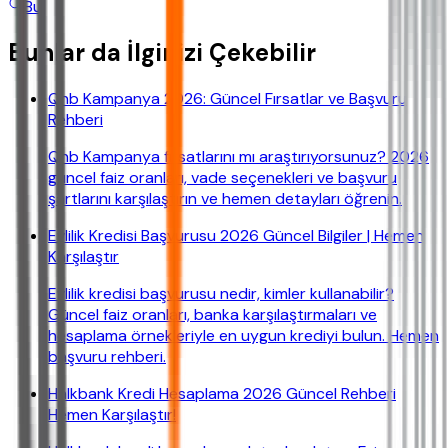
Bul
Bunlar da İlginizi Çekebilir
Qnb Kampanya 2026: Güncel Fırsatlar ve Başvuru
Rehberi
Qnb Kampanya fırsatlarını mı araştırıyorsunuz? 2026
güncel faiz oranları, vade seçenekleri ve başvuru
şartlarını karşılaştırın ve hemen detayları öğrenin.
Evlilik Kredisi Başvurusu 2026 Güncel Bilgiler | Hemen
Karşılaştır
Evlilik kredisi başvurusu nedir, kimler kullanabilir?
Güncel faiz oranları, banka karşılaştırmaları ve
hesaplama örnekleriyle en uygun krediyi bulun. Hemen
başvuru rehberi.
Halkbank Kredi Hesaplama 2026 Güncel Rehberi
Hemen Karşılaştır!