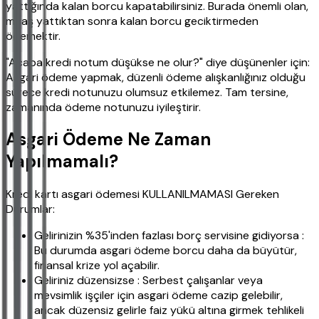
yattığında kalan borcu kapatabilirsiniz. Burada önemli olan,
maaş yattıktan sonra kalan borcu geciktirmeden
ödemektir.
"Acaba kredi notum düşükse ne olur?" diye düşünenler için:
Asgari ödeme yapmak, düzenli ödeme alışkanlığınız olduğu
sürece kredi notunuzu olumsuz etkilemez. Tam tersine,
zamanında ödeme notunuzu iyileştirir.
Asgari Ödeme Ne Zaman
Yapılmamalı?
Kredi kartı asgari ödemesi KULLANILMAMASI Gereken
Durumlar:
Gelirinizin %35'inden fazlası borç servisine gidiyorsa :
Bu durumda asgari ödeme borcu daha da büyütür,
finansal krize yol açabilir.
Geliriniz düzensizse : Serbest çalışanlar veya
mevsimlik işçiler için asgari ödeme cazip gelebilir,
ancak düzensiz gelirle faiz yükü altına girmek tehlikeli