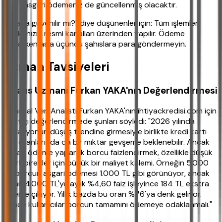
asgari ödemeniz de güncellenmiş olacaktır.
"Acaba güvenilir mi?" diye düşünenler için: Tüm işlemler
bankanızın resmi kanalları üzerinden yapılır. Ödeme
yaparken asla üçüncü şahıslara para göndermeyin.
Uzman Tavsiyeleri
Finans Uzmanı Furkan YAKA'nın Değerlendirmesi
Finansal Veri Analisti Furkan YAKA'nın ihtiyackredisi.com için
yaptığı değerlendirmede şunları söyledi: "2026 yılında
enflasyonun düşüş trendine girmesiyle birlikte kredi kartı
faiz oranlarında da bir miktar gevşeme beklenebilir. Ancak
asgari ödeme yaparak borcu faizlendirmek, özellikle düşük
gelirli bireyler için büyük bir maliyet kalemi. Örneğin 5.000
TL borcun asgari ödemesi 1.000 TL gibi görünüyor, ancak
kalan 4.000 TL'ye aylık %4,60 faiz işleyince 184 TL ekstra
ödeme çıkıyor. Yıllık bazda bu oran %76'ya denk geliyor.
Bence kullanıcılar borcun tamamını ödemeye odaklanmalı."