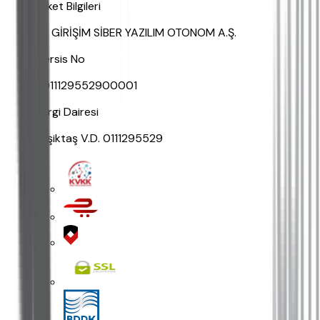
Şirket Bilgileri
AK GİRİŞİM SİBER YAZILIM OTONOM A.Ş.
Mersis No
0011129552900001
Vergi Dairesi
Beşiktaş V.D. 0111295529