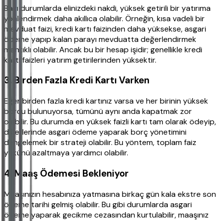
Bazı durumlarda elinizdeki nakdi, yüksek getirili bir yatırıma
yönlendirmek daha akıllıca olabilir. Örneğin, kısa vadeli bir
mevduat faizi, kredi kartı faizinden daha yüksekse, asgari
ödeme yapıp kalan parayı mevduatta değerlendirmek
mantıklı olabilir. Ancak bu bir hesap işidir; genellikle kredi
kartı faizleri yatırım getirilerinden yüksektir.
3. Birden Fazla Kredi Kartı Varken
Eğer birden fazla kredi kartınız varsa ve her birinin yüksek
borcu bulunuyorsa, tümünü aynı anda kapatmak zor
olabilir. Bu durumda en yüksek faizli kartı tam olarak ödeyip,
diğerlerinde asgari ödeme yaparak borç yönetimini
dengelemek bir strateji olabilir. Bu yöntem, toplam faiz
yükünü azaltmaya yardımcı olabilir.
4. Maaş Ödemesi Bekleniyor
Maaşınızın hesabınıza yatmasına birkaç gün kala ekstre son
ödeme tarihi gelmiş olabilir. Bu gibi durumlarda asgari
ödeme yaparak gecikme cezasından kurtulabilir, maaşınız