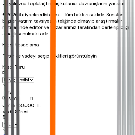
ve yalnızca toplulaştırılmış kullanıcı davranışlarını yansıtır.
©2026 ihtiyackredisi.com - Tüm hakları saklıdır. Sunulan
bilgiler yatırım tavsiyesi niteliğinde olmayıp araştırmalar
neticesinde editör ve yazarlarımız tarafından derlenip bilgi
amaçlı sunulmaktadır.
Kredi Hesaplama
Tutar ve vadeyi seçip teklifleri görüntüleyin.
Kredi Turu
Tutar
TL
Ornek:
50.000
TL
Vade Süresi