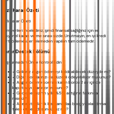
Hızlı Karar Özeti
Hızlı Karar Özeti
Tüm verileri incelediniz, şimdi finansal sağlığınız için en
rasyonel kararı verme sırası sizde. Unutmayın, en iyi kredi
kartı ödemesi, ertelemeden yapılan tam ödemedir.
Karar Destek Bölümü
Başvurmadan Önce Kontrol Edin
✓ Geliriniz asgari ödemeyi kaldırabilecek düzeyde mi?
✓ Diğer borçlarınızı da düzenli ödeyebiliyor musunuz?
✓ Asgari ödeme sonrası kalan borcu 2 ay içinde
kapatmayı planlıyor musunuz?
✓ Gecikme faizinin yıllık %55'i aştığının farkında
mısınız?
✓ Alternatif olarak bankanızdan borç yapılandırması
talep etmeyi düşündünüz mü?