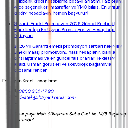
Halkbank kredi hesaplama detaylı anlatımı. Faiz oranı,
vade seçenekleri, masraflar ve YMO bilgisi. En uygun
krediyi hesaplayın, hemen başvurun!
Garanti Emekli Promosyon 2026 Güncel Rehberi |
Emekliler İçin En Uygun Promosyon ve Hesaplama
Detayları
2026 yılı Garanti emekli promosyon şartları nelerdir?
Emekli maaşı promosyonu nasıl hesaplanır, banka
karşılaştırması ve en güncel faiz oranları ile detaylı
analiz. Uzman görüşleri ve sosyolojik bağlamıyla
kapsamlı rehber.
En Uygun Kredi Hesaplama
0850 302 47 90
destek@ihtiyackredisi.com
Sinanpaşa Mah. Süleyman Seba Cad. No:14/5 Beşiktaş
/ İstanbul