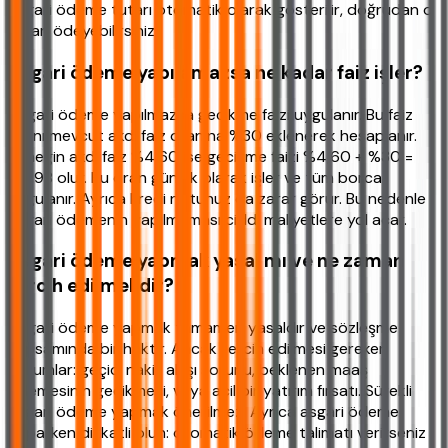
asgari ödeme tutarı otomatik olarak gösterilir, doğrudan o
tutarı ödeyebilirsiniz.
Asgari ödeme yapılamazsa ne kadar faiz işler?
Asgari ödeme yapılmazsa gecikme faizi uygulanır. Bu faiz
oranı mevcut akdi faiz oranına %30 eklenerek hesaplanır.
Örneğin akdi faiz %4,60 ise gecikme faizi %4,60 + %30 =
%5,98 olur. Bu oran günlük olarak işler ve tüm borca
uygulanır. Ayrıca kredi notunuz da zarar görür. Bu nedenle
asgari ödemenin yapılmaması ciddi maliyetlere yol açar.
Asgari ödeme yapmak yasal mı ve ne zaman
tercih edilmelidir?
Asgari ödeme yapmak tamamen yasaldır ve sözleşme
kapsamında bir haktır. Ancak tercih edilmesi gereken
durumlar: geçici nakit akışı sorunu, beklenen maaş
ödemesinin gecikmesi, veya acil bir yatırım fırsatı. Sürekli
asgari ödeme yapmak önerilmez. Ayrıca asgari ödeme
yaparken dikkatli olun: otomatik ödeme talimatı verirseniz