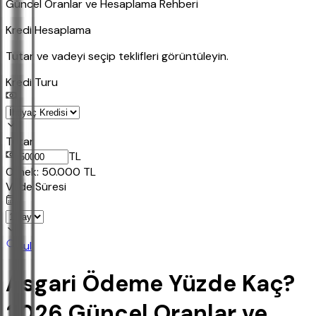
Güncel Oranlar ve Hesaplama Rehberi
Kredi Hesaplama
Tutar ve vadeyi seçip teklifleri görüntüleyin.
Kredi Turu
Tutar
TL
Ornek:
50.000
TL
Vade Süresi
Bul
Asgari Ödeme Yüzde Kaç?
2026 Güncel Oranlar ve