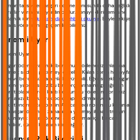
Uzman tavsiyeleri, asgari ödeme konusunda daha sağlıklı
kararlar vermenize yardımcı olur. Konuyu derinlemesine
anlamak için
yakın konudaki rehberi okuyun
. Böylece kişisel
finans yönetiminizi güçlendirebilirsiniz.
Önemli Uyarı
Önemli Uyarı
Asgari ödeme yapmak, borcunuzu ödemeniz anlamına
gelmez; sadece gecikmeyi engeller. Kalan borca her ay faiz
işler ve borcunuz zamanla büyüyebilir. Eğer sürekli asgari
ödeme yapıyorsanız, bu bir borç sarmalına girdiğinizin
işareti olabilir. Kredi kartı borcunuzu yönetemiyorsanız,
bankanıza başvurarak borç yapılandırması veya
taksitlendirme talep edin. Ayrıca kredi notunuzu korumak
için asgari ödemeyi zamanında yapmayı ihmal etmeyin.
Unutmayın: Asgari ödeme, acil durumlar için bir can
simididir, sürekli kullanım için değildir.
Finansal Risk Bildirimi