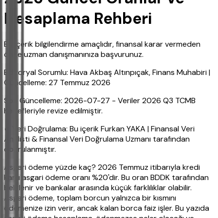
Hesaplama Rehberi
Bu içerik bilgilendirme amaçlıdır, finansal karar vermeden
önce uzman danışmanınıza başvurunuz.
Editoryal Sorumlu: Hava Akbaş Altınpıçak, Finans Muhabiri |
Güncelleme: 27 Temmuz 2026
Son Güncelleme: 2026-07-27 - Veriler 2026 Q3 TCMB
hedefleriyle revize edilmiştir.
✔ Veri Doğrulama: Bu içerik Furkan YAKA | Finansal Veri
Analisti & Finansal Veri Doğrulama Uzmanı tarafından
doğrulanmıştır.
Asgari ödeme yüzde kaç? 2026 Temmuz itibarıyla kredi
kartı asgari ödeme oranı %20'dir. Bu oran BDDK tarafından
belirlenir ve bankalar arasında küçük farklılıklar olabilir.
Asgari ödeme, toplam borcun yalnızca bir kısmını
ödemenize izin verir, ancak kalan borca faiz işler. Bu yazıda