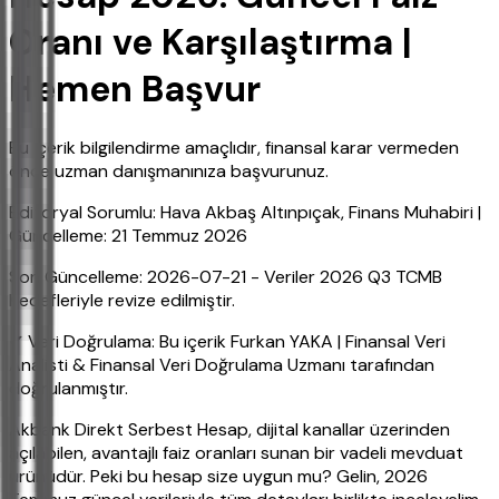
Oranı ve Karşılaştırma |
Hemen Başvur
Bu içerik bilgilendirme amaçlıdır, finansal karar vermeden
önce uzman danışmanınıza başvurunuz.
Editoryal Sorumlu: Hava Akbaş Altınpıçak, Finans Muhabiri |
Güncelleme: 21 Temmuz 2026
Son Güncelleme: 2026-07-21 - Veriler 2026 Q3 TCMB
hedefleriyle revize edilmiştir.
✔ Veri Doğrulama: Bu içerik Furkan YAKA | Finansal Veri
Analisti & Finansal Veri Doğrulama Uzmanı tarafından
doğrulanmıştır.
Akbank Direkt Serbest Hesap, dijital kanallar üzerinden
açılabilen, avantajlı faiz oranları sunan bir vadeli mevduat
ürünüdür. Peki bu hesap size uygun mu? Gelin, 2026