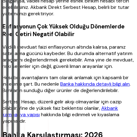
dalgalıysa, vadeli hesap yerine esnek birikim hesabı tercih
edebilirsiniz. Akbank Direkt Serbest Hesap, belirli bir tutar
yatırmanızı gerektiriyor.
Enflasyonun Çok Yüksek Olduğu Dönemlerde
Reel Getiri Negatif Olabilir
Vadeli mevduat faizi enflasyonun altında kalırsa, paranız
satın alma gücünü kaybeder. Bu durumda alternatif yatırım
araçlarını değerlendirmek gerekebilir. Ama yine de mevduat,
riski sevenler için değil, güvenli liman arayanlar için.
Hesabın avantajlarını tam olarak anlamak için kapsamlı bir
inceleme şart. Bu nedenle
Banka hakkında detaylı bilgi alın
.
Bankanın sunduğu diğer ürünler de değerlendirilebilir.
Serbest Hesap, düzenli gelir akışı olmayanlar için cazip
olabilir. Yine de yüksek faiz beklentisi olanlar,
Akbank
kampanya yapısı
hakkında bilgi edinmeli ve kıyaslama
yapmalıdır.
Banka Karşılaştırması: 2026