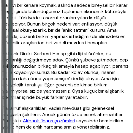
Parayı bir kenara koymak, aslında sadece bireysel bir karar
değil; içinde bulunduğumuz toplumun ekonomik kültürüyle
de ilgili. Türkiye'de tasarruf oranları yıllardır düşük
seyrediyor. Bunun birçok nedeni var: enflasyon, düşük
finansal okuryazarlık, bir de ‘anlık tatmin’ kültürü. Ama
aslında, düzenli birikim yapmak istediğimizde elimizdeki en
güvenilir araçlardan biri vadeli mevduat hesapları.
Akbank Direkt Serbest Hesap gibi dijital ürünler, bu
alışkanlığı değiştirmeye aday. Çünkü şubeye gitmeden, cep
telefonunuzdan birkaç tıklamayla hesap açabiliyor, paranızı
faize koyabiliyorsunuz. Bu kadar kolay olunca, insanın
‘neden daha önce yapmamışım’ dediği oluyor. Ama işin
sosyolojik tarafı şu: Eğer çevrenizde kimse birikim
yapmıyorsa, siz de yapmazsınız. Oysa küçük bir alışkanlık
bile yıllar içinde büyük farklar yaratabilir.
Tasarruf alışkanlıkları, vadeli mevduat gibi geleneksel
araçlarla şekillenir. Ancak günümüzde esnek alternatifler
öne çıktı;
Akbank finans çözümleri
sayesinde hem birikim
yapıp hem de anlık harcamalarınızı yönetebilirsiniz.