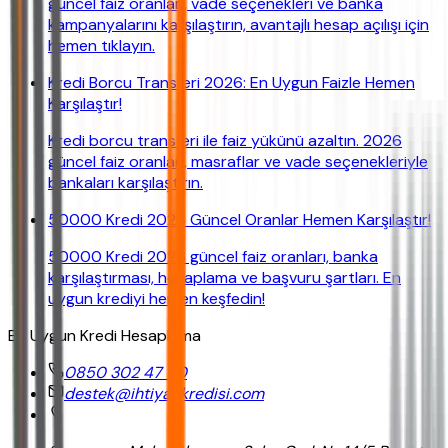
güncel faiz oranları, vade seçenekleri ve banka
kampanyalarını karşılaştırın, avantajlı hesap açılışı için
hemen tıklayın.
Kredi Borcu Transferi 2026: En Uygun Faizle Hemen
Karşılaştır!
Kredi borcu transferi ile faiz yükünü azaltın. 2026
güncel faiz oranları, masraflar ve vade seçenekleriyle
bankaları karşılaştırın.
50000 Kredi 2026 Güncel Oranlar Hemen Karşılaştır!
50000 Kredi 2026 güncel faiz oranları, banka
karşılaştırması, hesaplama ve başvuru şartları. En
uygun krediyi hemen keşfedin!
En Uygun Kredi Hesaplama
0850 302 47 90
destek@ihtiyackredisi.com