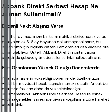
Akbank Direkt Serbest Hesap Ne
Zaman Kullanılmalı?
Düzenli Nakit Akışınız Varsa
Eğer her ay maaşınızın bir kısmını biriktirebiliyorsanız ve bu
paraya en az 3-6 ay boyunca dokunmayacaksanız, bu
hesap sizin için biçilmiş kaftan. Faiz oranları kısa vadede bile
cazip olabiliyor. Üstelik Akbank Direkt'in dijital yapısı
sayesinde şubeye gitmeden işlemlerinizi halledebilirsiniz.
Faiz Oranlarının Yüksek Olduğu Dönemlerde
Piyasada faizlerin yükseldiği dönemlerde, özellikle uzun
vadeli bir mevduat hesabı açmak mantıklı olabilir. Ancak bu
durumda faizlerin daha da yükselebileceğini
unutmamalısınız. Akbank Direkt Serbest Hesap ile esnek
vade seçenekleri sayesinde piyasa koşullarına göre hareket
edebilirsiniz.