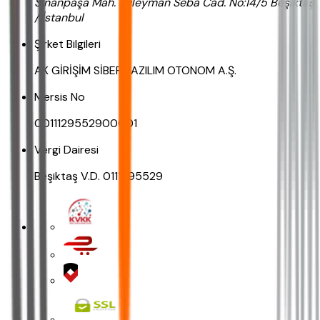
Sinanpaşa Mah. Süleyman Seba Cad. No:14/5 Beşiktaş
/ İstanbul
Şirket Bilgileri
AK GİRİŞİM SİBER YAZILIM OTONOM A.Ş.
Mersis No
0011129552900001
Vergi Dairesi
Beşiktaş V.D. 0111295529