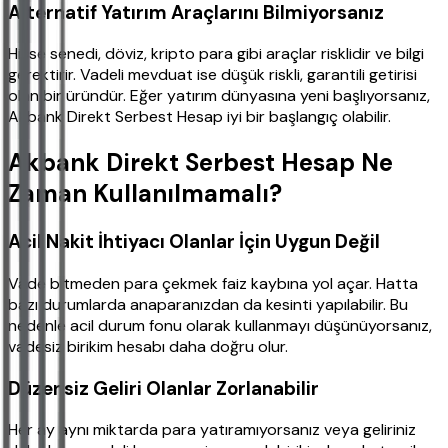
Alternatif Yatırım Araçlarını Bilmiyorsanız
Hisse senedi, döviz, kripto para gibi araçlar risklidir ve bilgi
gerektirir. Vadeli mevduat ise düşük riskli, garantili getirisi
olan bir üründür. Eğer yatırım dünyasına yeni başlıyorsanız,
Akbank Direkt Serbest Hesap iyi bir başlangıç olabilir.
Akbank Direkt Serbest Hesap Ne
Zaman Kullanılmamalı?
Acil Nakit İhtiyacı Olanlar İçin Uygun Değil
Vade bitmeden para çekmek faiz kaybına yol açar. Hatta
bazı durumlarda anaparanızdan da kesinti yapılabilir. Bu
nedenle acil durum fonu olarak kullanmayı düşünüyorsanız,
vadesiz birikim hesabı daha doğru olur.
Düzensiz Geliri Olanlar Zorlanabilir
Her ay aynı miktarda para yatıramıyorsanız veya geliriniz