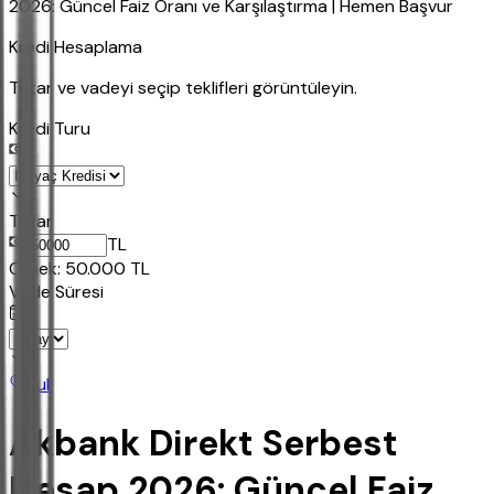
2026: Güncel Faiz Oranı ve Karşılaştırma | Hemen Başvur
Kredi Hesaplama
Tutar ve vadeyi seçip teklifleri görüntüleyin.
Kredi Turu
Tutar
TL
Ornek:
50.000
TL
Vade Süresi
Bul
Akbank Direkt Serbest
Hesap 2026: Güncel Faiz