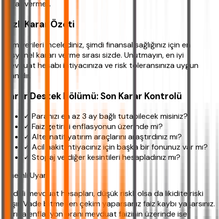
karar vermeli.
Hızlı Karar Özeti
Tüm verileri incelediniz, şimdi finansal sağlığınız için en
rasyonel kararı verme sırası sizde. Unutmayın, en iyi
mevduat hesabı ihtiyacınıza ve risk toleransınıza uygun
olanıdır.
Karar Destek Bölümü: Son Karar Kontrolü
✓ Paranızı en az 3 ay bağlı tutabilecek misiniz?
✓ Faiz getirisi enflasyonun üzerinde mi?
✓ Alternatif yatırım araçlarını araştırdınız mı?
✓ Acil nakit ihtiyacınız için başka bir fonunuz var mı?
✓ Stopaj ve diğer kesintileri hesapladınız mı?
Önemli Uyarı
Vadeli mevduat hesapları, düşük riskli olsa da likidite riski
taşır. Vade bitmeden çekim yaparsanız faiz kaybı yaşarsınız.
Ayrıca enflasyon oranı mevduat faizinin üzerinde ise