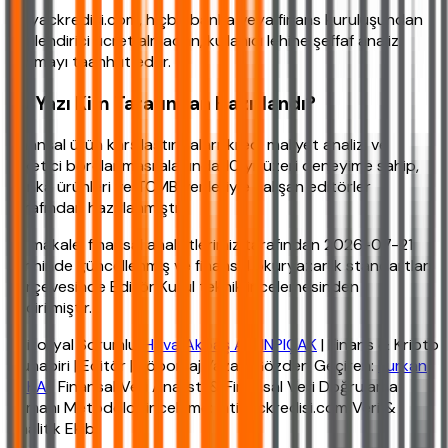
ihtiyackredisi.com, hiçbir banka veya finans kuruluşundan
yönlendirici ücret almadan, kullanıcı lehine şeffaf analiz
sunmayı taahhüt eder.
Bu Yazı Kim Tarafından Hazırlandı?
Finansal ürün karşılaştırmaları, kredi maliyet analizi ve
tüketici borçlanması alanında 10 yıl üzeri deneyime sahip,
banka ürünleri ve TCMB verileriyle çalışan editörler
tarafından hazırlanmıştır.
Bu makale, finansal analistlerimiz tarafından 2026-07-21
tarihinde güncellenmiş ve finansal okuryazarlık standartları
çerçevesinde Editör Kurul teknik incelemesinden
geçirilmiştir.
Editoryal Sorumlu:
Hava Akbaş ALTINPIÇAK
| Finans & Kripto
Muhabiri | Editör | Röportaj Yazarı Gözden Geçiren:
Furkan
YAKA
| Finansal Veri Analisti & Finansal Veri Doğrulama
Uzmanı Metodoloji inceleme: ihtiyackredisi.com Veri &
Analitik Ekibi