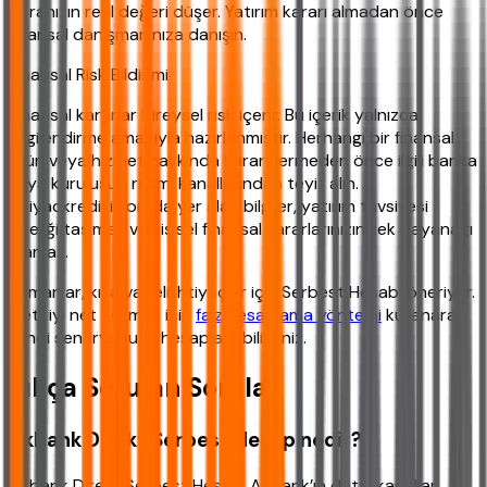
paranızın reel değeri düşer. Yatırım kararı almadan önce
finansal danışmanınıza danışın.
Finansal Risk Bildirimi
Finansal kararlar bireysel risk içerir. Bu içerik yalnızca
bilgilendirme amacıyla hazırlanmıştır. Herhangi bir finansal
ürün veya hizmet hakkında karar vermeden önce ilgili banka
veya kuruluşun resmi kanallarından teyit alın.
ihtiyackredisi.com'da yer alan bilgiler, yatırım tavsiyesi
niteliği taşımaz ve kişisel finansal kararlarınızın tek dayanağı
olamaz.
Uzmanlar, kısa vadeli ihtiyaçlar için Serbest Hesabı öneriyor.
Getiriyi net görmek için
faiz hesaplama yöntemi
kullanarak
kendi senaryonuzu hesaplayabilirsiniz.
Sıkça Sorulan Sorular
Akbank Direkt Serbest Hesap nedir?
Akbank Direkt Serbest Hesap, Akbank’ın dijital kanallar