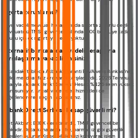
Sigorta zorunlu mu?
Hayır, vadeli mevduat hesaplarında sigorta zorunlu değildir.
Mevduatınız TMSF güvencesi altında (200 bin TL’ye kadar)
olduğu için ek sigortaya gerek yoktur.
Alternatif bankalardaki vadeli hesaplarla
karşılaştırma yapabilir misiniz?
Yukarıdaki tabloda Akbank, Garanti BBVA ve İş Bankası’nın
vadeli mevduat faiz oranlarını karşılaştırdık. 2026 Temmuz
itibarıyla Akbank Direkt Serbest Hesap %42,5 ile en yüksek
oranı sunuyor. Ancak vade ve ek hizmetleri de
değerlendirerek seçim yapmalısınız.
Akbank Direkt Serbest Hesap güvenli mi?
Evet, Akbank BDDK denetiminde, TMSF güvenceli bir
bankadır. Dijital kanallarda şifre, parmak izi gibi güvenlik
önlemleri bulunur. Kişisel bilgilerinizi koruyarak işlem