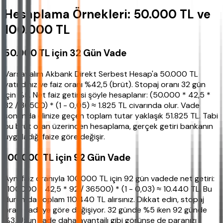
Hesaplama Örnekleri: 50.000 TL ve
100.000 TL
50.000 TL için 32 Gün Vade
Varsayalım Akbank Direkt Serbest Hesap'a 50.000 TL
yatırdınız ve faiz oranı %42,5 (brüt). Stopaj oranı 32 gün
için %5. Net faiz getirisi şöyle hesaplanır: (50.000 * 42,5 *
32 / 36500) * (1 - 0,05) ≈ 1.825 TL civarında olur. Vade
sonunda elinize geçen toplam tutar yaklaşık 51.825 TL. Tabi
bu brüt oran üzerinden hesaplama, gerçek getiri bankanın
uyguladığı faize göre değişir.
100.000 TL için 92 Gün Vade
Aynı faiz oranıyla 100.000 TL için 92 gün vadede net getiri:
(100000 * 42,5 * 92 / 36500) * (1 - 0,03) ≈ 10.440 TL. Bu
durumda toplam 110.440 TL alırsınız. Dikkat edin, stopaj
oranı vadeye göre değişiyor. 32 günde %5 iken 92 günde
%3. Uzun vade daha avantajlı gibi görünse de paranızı