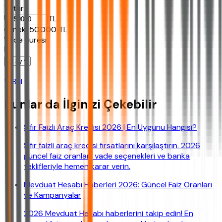
Tutar
TL
Ornek:
50.000
TL
Vade Süresi
Bul
Bunlar da İlginizi Çekebilir
Sıfır Faizli Araç Kredisi 2026 | En Uygunu Hangisi?
Sıfır faizli araç kredisi fırsatlarını karşılaştırın. 2026
güncel faiz oranları, vade seçenekleri ve banka
teklifleriyle hemen karar verin.
Mevduat Hesabı Haberleri 2026: Güncel Faiz Oranları
ve Kampanyalar
2026 Mevduat Hesabı haberlerini takip edin! En