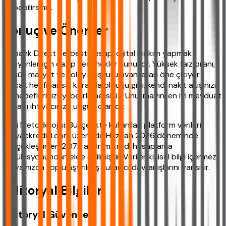
yapabilirsiniz.
Sonuç ve Öneriler
Akbank Direkt Serbest Hesap, dijital birikim yapmak
isteyenler için cazip seçenekler sunuyor. Yüksek faiz oranı,
düşük maliyet ve kolay başvuru avantajları öne çıkıyor.
Ancak her finansal kararda olduğu gibi, kendi nakit akışınızı
ve hedeflerinizi iyi belirlemelisiniz. Unutmayın, en iyi mevduat
hesabı ihtiyacınıza uygun olanıdır.
Veri Metodolojisi: Bu içerikte kullanılan platform verileri,
ihtiyackredisi.com üzerinde Haziran 2026 döneminde
gerçekleştirilen 2.872 anonim kredi hesaplama
simülasyonundan elde edilmiştir. Veriler kişisel bilgi içermez
ve yalnızca toplulaştırılmış kullanıcı davranışlarını yansıtır.
Editoryal Bilgiler
Editoryal Güvence