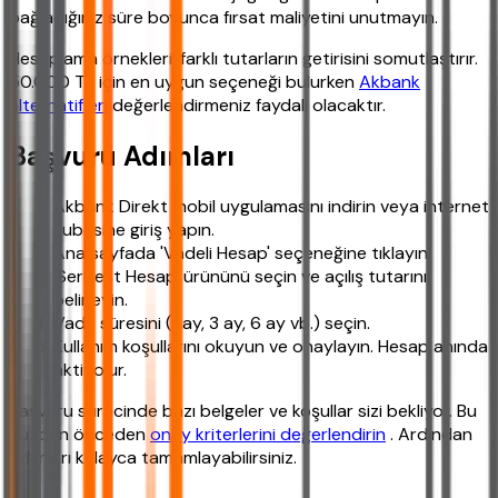
bağladığınız süre boyunca fırsat maliyetini unutmayın.
Hesaplama örnekleri, farklı tutarların getirisini somutlaştırır.
50.000 TL için en uygun seçeneği bulurken
Akbank
alternatifleri
değerlendirmeniz faydalı olacaktır.
Başvuru Adımları
Akbank Direkt mobil uygulamasını indirin veya internet
şubesine giriş yapın.
Ana sayfada 'Vadeli Hesap' seçeneğine tıklayın.
'Serbest Hesap' ürününü seçin ve açılış tutarını
belirleyin.
Vade süresini (1 ay, 3 ay, 6 ay vb.) seçin.
Kullanım koşullarını okuyun ve onaylayın. Hesap anında
aktif olur.
Başvuru sürecinde bazı belgeler ve koşullar sizi bekliyor. Bu
yüzden önceden
onay kriterlerini değerlendirin
. Ardından
adımları kolayca tamamlayabilirsiniz.