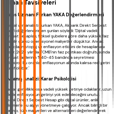
Uzman Tavsiyeleri
Finans Uzmanı Furkan YAKA Değerlendirmesi
Finansal veri analisti Furkan YAKA, Akbank Direkt Serbest
Hesap’ı değerlendirirken şunları söyledi: 'Dijital vadeli
mevduat hesapları, fiziksel şubelere göre daha yüksek faiz
sunabilir çünkü operasyonel maliyetler düşüktür. Ancak
kullanıcıların stopaj ve enflasyon etkisini de hesaplaması
gerekir. 2026 yılında TCMB'nin faiz politikası doğrultusunda
mevduat faizlerinin %40-45 bandında seyretmesi
bekleniyor. Bu oranlar enflasyonun altında kalırsa reel getiri
negatif olabilir.'
Davranış Analizi: Karar Psikolojisi
İnsanlar genellikle kısa vadeli yüksek getiriye odaklanır, uzun
vadede enflasyonun getiriyi yok edebileceğini unutur.
Akbank Direkt Serbest Hesap gibi dijital ürünler, anlık
bildirimlerle bu algıyı yönetmeye çalışıyor. Ancak bilinçli bir
yatırımcı, tüm maliyetleri ve alternatifleri değerlendirerek