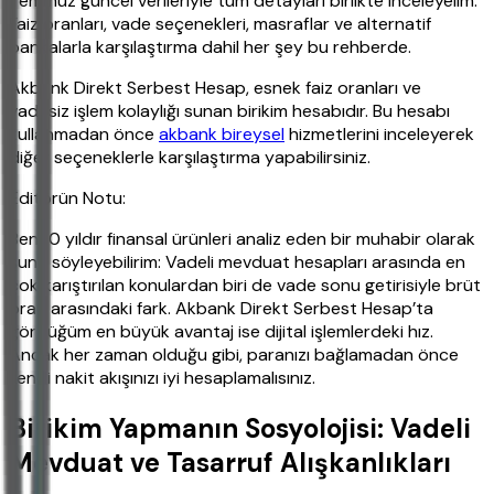
Temmuz güncel verileriyle tüm detayları birlikte inceleyelim.
Faiz oranları, vade seçenekleri, masraflar ve alternatif
bankalarla karşılaştırma dahil her şey bu rehberde.
Akbank Direkt Serbest Hesap, esnek faiz oranları ve
vadesiz işlem kolaylığı sunan birikim hesabıdır. Bu hesabı
kullanmadan önce
akbank bireysel
hizmetlerini inceleyerek
diğer seçeneklerle karşılaştırma yapabilirsiniz.
Editörün Notu:
Ben 10 yıldır finansal ürünleri analiz eden bir muhabir olarak
şunu söyleyebilirim: Vadeli mevduat hesapları arasında en
çok karıştırılan konulardan biri de vade sonu getirisiyle brüt
oran arasındaki fark. Akbank Direkt Serbest Hesap’ta
gördüğüm en büyük avantaj ise dijital işlemlerdeki hız.
Ancak her zaman olduğu gibi, paranızı bağlamadan önce
kendi nakit akışınızı iyi hesaplamalısınız.
Birikim Yapmanın Sosyolojisi: Vadeli
Mevduat ve Tasarruf Alışkanlıkları