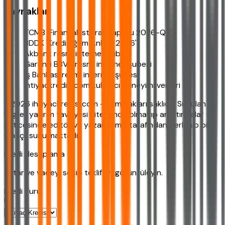
Kaynaklar
TCMB 'Finansal İstikrar Raporu 2026-Q3'
BDDK 'Kredi Eğilim Anketi 2026'
Akbank resmi internet şubesi
Garanti BBVA resmi internet şubesi
İş Bankası resmi internet şubesi
ihtiyackredisi.com kullanıcı deneyimi verileri
©2026 ihtiyackredisi.com - Tüm hakları saklıdır. Sunulan
bilgiler yatırım tavsiyesi niteliğinde olmayıp araştırmalar
neticesinde editör ve yazarlarımız tarafından derlenip bilgi
amaçlı sunulmaktadır.
Kredi Hesaplama
Tutar ve vadeyi seçip teklifleri görüntüleyin.
Kredi Turu