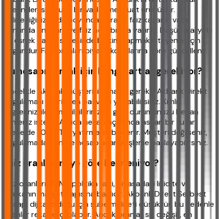
üzerinden sunduğu bir vadeli mevduat ürünüdür.
Belirlediğiniz vade boyunca paranız faiz kazanır, vade
sonunda anapara ve faiz hesabınıza yatırılır. Düşük maliyetli
ve esnek yapısı sayesinde birikim yapmak isteyenler için
uygundur. Faiz oranları piyasa koşullarına göre güncellenir.
Bu hesabı açmak için hangi şartlar gerekiyor?
Öncelikle Akbank müşterisi olmanız gerekir. Akbank Direkt
uygulaması üzerinden başvuru yapabilirsiniz. Kimlik
bilgileriniz, iletişim bilgileriniz ve gelir durumunuzu beyan
etmeniz istenir. Ayrıca hesap açılışında asgari bir tutar
(genelde 1.000 TL) yatırmanız beklenir. Müşteri değilseniz,
uygulamadan online hesap açarak işleme başlayabilirsiniz.
Faiz oranları neye göre belirleniyor?
Faiz oranları, TCMB politika faizi, piyasadaki likidite ve
bankanın maliyet yapısına bağlıdır. Akbank Direkt Serbest
Hesap, dijital olduğu için şube maliyeti düşüktür, bu nedenle
oranlar rekabetçi olabilir. Ancak oranlar sık değişir, en