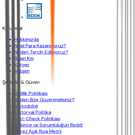
Kurumsal
Hakkımızda
Nasıl Para Kazanıyoruz?
Neden Tercih Ediliyoruz?
Basın Kiti
Kariyer
İletişim
Şeffaflık & Güven
Gizlilik Politikası
Neden Bize Güvenmelisiniz?
Metodoloji
Editoryal Politika
Fast-Check Politikası
Çekince ve Sorumluluğun Reddi
Çerez Açık Rıza Metni