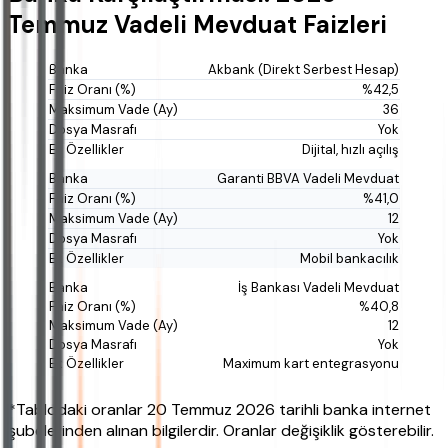
Temmuz Vadeli Mevduat Faizleri
Akbank (Direkt Serbest Hesap)
%42,5
36
Yok
Dijital, hızlı açılış
Garanti BBVA Vadeli Mevduat
%41,0
12
Yok
Mobil bankacılık
İş Bankası Vadeli Mevduat
%40,8
12
Yok
Maximum kart entegrasyonu
*Tablodaki oranlar 20 Temmuz 2026 tarihli banka internet
şubelerinden alınan bilgilerdir. Oranlar değişiklik gösterebilir.