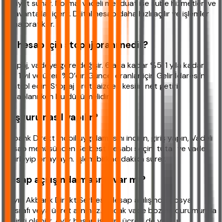
maliyet sunar. Normal vadeli mevduat ise şube hizmetleri ve
ek avantajlar içerir. Dijital hesap daha hızlı açılır ve işlemler
daha pratiktir.
Bu hesap için stopaj oranı nedir?
Stopaj, vadeye göre değişir. 6 aya kadar %5, 1 yıla kadar
%3, 1 yıl ve üzeri %0’dır. Güncel oranlar için Gelir İdaresi’ni
kontrol edin. Stopaj brüt faizden kesilir, net getiri
hesaplanırken bu düşülmelidir.
Başvuru nasıl yapılır?
Akbank Direkt mobil uygulamasını indirin, giriş yapın, Vadeli
Hesap menüsünden Serbest Hesabı seçin, tutar ve vade
belirleyip onaylayın. İşlem birkaç dakika sürer.
Hesap açılışında masraf var mı?
Hayır, Akbank Direkt Serbest Hesap açılışında dosya
masrafı veya ücret alınmaz. Ancak vade bozma durumunda
kesinti olabilir. Aylık hesap işletim ücreti de yoktur.