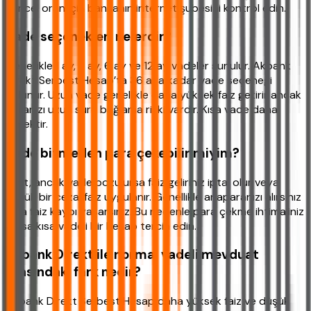
güncel oran için bankanın internet şubesini kontrol edin.
Vade seçenekleri nelerdir?
Genellikle 1 ay, 3 ay, 6 ay ve 12 ay vadeler sunulur. Akbank
Direkt Serbest Hesap’ta 36 aya kadar vade seçeneği
bulunur. Uzun vade genellikle daha yüksek faiz getirir ancak
paranızı uzun süre bağlama riski vardır. Kısa vade daha
esnektir.
Vade bitmeden para çekebilir miyim?
Evet, ancak vade bozulursa faiz geliriniz iptal olur veya
düşük bir cezai faiz uygulanır. Genellikle anaparanızı alırsınız
ama faiz kaybı yaşarsınız. Bu nedenle para çekme ihtimaliniz
varsa kısa vadeli bir hesap tercih edin.
Akbank Direkt ile normal vadeli mevduat
arasındaki fark nedir?
Akbank Direkt Serbest Hesap daha yüksek faiz ve düşük