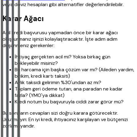
veya döviz hesapları gibi alternatifler değerlendirilebilir.
Karar Ağacı
Acil kredi başvurusu yapmadan önce bir karar ağacı
oluşturmanız işinizi kolaylaştıracaktır. İşte adım adım
düşünmeniz gerekenler:
İhtiyaç gerçekten acil mi? Yoksa birkaç gün
bekleyebilir misiniz?
Bu harcama için başka çözüm var mı? (Aileden yardım,
birikim, kredi kartı taksiti)
Aylık taksidi gelirimin %30'undan az mı?
Toplam geri ödeme tutarı, ana paradan ne kadar
fazla? (YMO'ya dikkat)
Kredi notum bu başvuruyla ciddi zarar görür mü?
Bu soruların cevapları sizi doğru karara götürecektir.
Unutmayın: En iyi kredi, ihtiyacınız karşılayan ve bütçenizi
zorlamayandır.