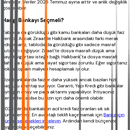
alınmıştır. Veriler 2026 Temmuz ayına aittir ve anlık değişiklik
gösterebilir.
Hangi Bankayı Seçmeli?
Tabloda da görüldüğü gibi kamu bankaları daha düşük faiz
veriyor. Ancak Ziraat ile Halkbank arasındaki farkı merak
ediyorsanız, tabloda da görüldüğü gibi sadece masraf
tutarları değişiyor. Ziraat'te dosya masrafı düşük ama
hayat sigortası isteğe bağlı. Halkbank'ta dosya masrafı
daha da düşük ama hayat sigortası zorunlu. Eğer sigortanız
yoksa toplam maliyeti hesaplamak iyi olur.
Özel bankalarda faizler daha yüksek ancak bazıları hızlı
başvuru avantajı sunuyor. Garanti, Yapı Kredi gibi bankalar
aynı gün onay ve para aktarımı yapabiliyor. İhtiyacınız
gerçekten acilse bu sizin için daha önemli olabilir.
2026 yılında bankaların acil kredi faiz oranları sık sık
güncelleniyor. En avantajlı teklifi kaçırmamak için
Banka için
güncel seçenekleri inceleyin
. Ardından kendi bütçenize
uygun olanı seçebilirsiniz.