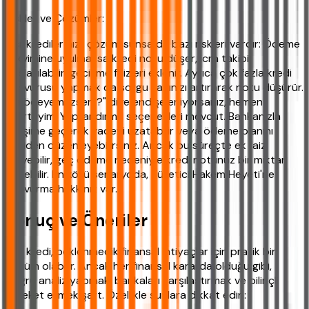
Riskler ve Çözümler:
Acil krediler hızlı çözüm sunsa da bazı riskleri vardır: Ödeme
takvimine uyulmazsa kredi notu düşer, icra takibi
başlatılabilir, gecikme faizleri eklenir. Ayrıca çok fazla kredi
başvurusu yapmak da sorgu sayınızı artırarak notu düşürür.
"Ya ödeyemezsem?" diye endişeleniyorsanız, hemen
belirteyim: Yapılandırma seçenekleri mevcut. Bankanızla
iletişime geçerek vadeyi uzatabilir veya ödeme planını
yeniden düzenleyebilirsiniz. Ancak bu süreçte ek faiz
işleyebilir, geç ödeme nedeniyle kredi notunuz bir miktar
düşebilir. En kötü senaryoda, Tüketici Hakem Heyeti'ne
başvurma hakkınız var.
Sonuç ve Öneriler
Acil kredi, beklenmedik finansal ihtiyaçlar için pratik bir
çözüm olabilir. Ancak her finansal kararda olduğu gibi,
doğru analiz yapmak, bankaları karşılaştırmak ve bilinçli
hareket etmek şart. Özellikle şunlara dikkat edin: