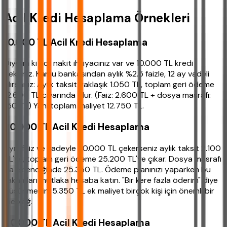
Acil Kredi Hesaplama Örnekleri
10.000 TL Acil Kredi Hesaplama
Diyelim ki acil nakit ihtiyacınız var ve 10.000 TL kredi
çektiniz. Kamu bankasından aylık %2.5 faizle, 12 ay vadeli
alırsanız: Aylık taksit yaklaşık 1.050 TL, toplam geri ödeme
12.600 TL civarında olur. (Faiz: 2.600 TL + dosya masrafı:
150 TL) Yani toplam maliyet 12.750 TL.
20.000 TL Acil Kredi Hesaplama
Aynı faiz ve vadeyle 20.000 TL çekerseniz aylık taksit 2.100
TL'ye, toplam geri ödeme 25.200 TL'ye çıkar. Dosya masrafı
da eklendiğinde 25.350 TL. Ödeme planınızı yaparken bu
rakamları mutlaka hesaba katın. "Bir kere fazla öderim" diye
düşünmeyin; 5.350 TL ek maliyet birçok kişi için önemli bir
meblağ.
30.000 TL Acil Kredi Hesaplama