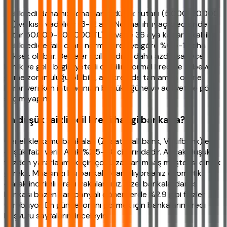
Acil kredi daha hızlı onaylanır, düşük tutarlı (5.000-30.000
TL) ve kısa vadelidir (3-12 ay). Normal ihtiyaç kredisinde
tutar 50.000-500.000 TL'ye, vade 36 aya kadar çıkabilir.
Acil kredide faiz oranı normal krediye göre %0.5-1 daha
yüksek olabilir. Belgeler acil kredide daha azdır, sadece
kimlik ve gelir bilgisi yeterli olabilir. Normal kredide şubeye
gitme zorunluluğu olabilir, acil kredide tamamen online.
Karar verirken ihtiyacınızın büyüklüğüne ve aciliyetine göre
seçim yapın.
En düşük faizli acil kredi hangi bankada?
Genellikle kamu bankaları (Ziraat, Halkbank, Vakıfbank) en
düşük faizi verir. Aylık %2.5-2.8 civarındadır. Ancak düşük
faizden yararlanmak için çoğu zaman maaş müşterisi olmak
gerekir. Maaşınızı bu bankalardan alıyorsanız otomatik
olarak indirimli oranı yakalarsınız. Özel bankalardan İş
Bankası bazen kampanyalı dönemlerde %2.9 gibi faizler
verebiliyor. En güncel oranı görmek için bankaların kredi
başvuru sayfalarını inceleyin.