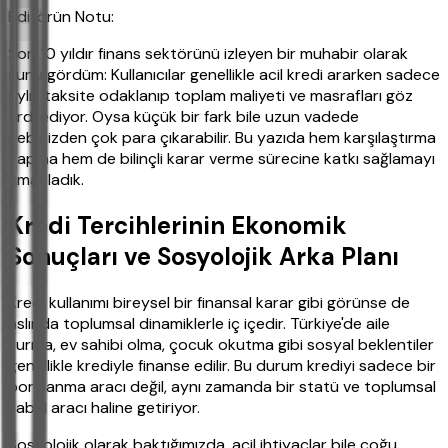
Editörün Notu:
Son 10 yıldır finans sektörünü izleyen bir muhabir olarak
şunu gördüm: Kullanıcılar genellikle acil kredi ararken sadece
aylık taksite odaklanıp toplam maliyeti ve masrafları göz
ardı ediyor. Oysa küçük bir fark bile uzun vadede
cebinizden çok para çıkarabilir. Bu yazıda hem karşılaştırma
yapma hem de bilinçli karar verme sürecine katkı sağlamayı
amaçladık.
Kredi Tercihlerinin Ekonomik
Sonuçları ve Sosyolojik Arka Planı
Kredi kullanımı bireysel bir finansal karar gibi görünse de
aslında toplumsal dinamiklerle iç içedir. Türkiye'de aile
kurma, ev sahibi olma, çocuk okutma gibi sosyal beklentiler
genellikle krediyle finanse edilir. Bu durum krediyi sadece bir
borçlanma aracı değil, aynı zamanda bir statü ve toplumsal
kabul aracı haline getiriyor.
Sosyolojik olarak baktığımızda, acil ihtiyaçlar bile çoğu