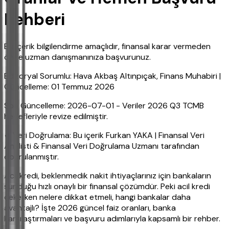
Rehberi
Bu içerik bilgilendirme amaçlıdır, finansal karar vermeden
önce uzman danışmanınıza başvurunuz.
Editoryal Sorumlu: Hava Akbaş Altınpıçak, Finans Muhabiri |
Güncelleme: 01 Temmuz 2026
Son Güncelleme: 2026-07-01 - Veriler 2026 Q3 TCMB
hedefleriyle revize edilmiştir.
✔ Veri Doğrulama: Bu içerik Furkan YAKA | Finansal Veri
Analisti & Finansal Veri Doğrulama Uzmanı tarafından
doğrulanmıştır.
Acil kredi, beklenmedik nakit ihtiyaçlarınız için bankaların
sunduğu hızlı onaylı bir finansal çözümdür. Peki acil kredi
çekerken nelere dikkat etmeli, hangi bankalar daha
avantajlı? İşte 2026 güncel faiz oranları, banka
karşılaştırmaları ve başvuru adımlarıyla kapsamlı bir rehber.