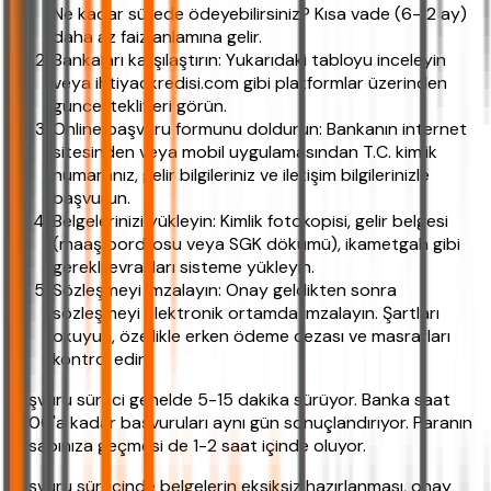
Ne kadar sürede ödeyebilirsiniz? Kısa vade (6-12 ay)
daha az faiz anlamına gelir.
Bankaları karşılaştırın: Yukarıdaki tabloyu inceleyin
veya ihtiyackredisi.com gibi platformlar üzerinden
güncel teklifleri görün.
Online başvuru formunu doldurun: Bankanın internet
sitesinden veya mobil uygulamasından T.C. kimlik
numaranız, gelir bilgileriniz ve iletişim bilgilerinizle
başvurun.
Belgelerinizi yükleyin: Kimlik fotokopisi, gelir belgesi
(maaş bordrosu veya SGK dökümü), ikametgah gibi
gerekli evrakları sisteme yükleyin.
Sözleşmeyi imzalayın: Onay geldikten sonra
sözleşmeyi elektronik ortamda imzalayın. Şartları
okuyun, özellikle erken ödeme cezası ve masrafları
kontrol edin.
Başvuru süreci genelde 5-15 dakika sürüyor. Banka saat
17:00'a kadar başvuruları aynı gün sonuçlandırıyor. Paranın
hesabınıza geçmesi de 1-2 saat içinde oluyor.
Başvuru sürecinde belgelerin eksiksiz hazırlanması, onay