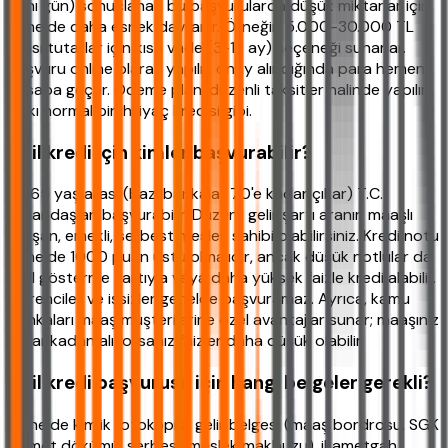
aynı gün) sonuçlanan bu başvurularda düşük miktarlar için
genelde daha esnek davranır. Örneğin 5.000-30.000 TL
arası tutarlar için kısa vade (3-12 ay) seçeneği sunarlar.
Başvuru online olarak yapılır, onay alındığında para hemen
hesaba geçer. Ödeme planı düzenli taksitler halinde yapılır,
tıpkı normal bir ihtiyaç kredisi gibi.
Acil kredi için kimler başvurabilir?
18-65 yaş arası (bazı bankalar 70'e kadar çıkar) T.C.
vatandaşları başvurabilir. Düzenli gelir şartı aranır; maaşlı
çalışan, emekli, serbest meslek sahibi olabilirsiniz. Kredi notu
genelde 1000 puan üstü olmalıdır, ancak düşük notlular da
kefil gösterme şartıyla veya daha yüksek faizle kredi alabilir.
Öğrenciler ve işsizler genelde başvuramaz. Ayrıca, kamu
bankaları maaş müşterilerine özel avantajlar sunar; maaşınız
o bankadan alıyorsanız faizler daha düşük olabilir.
Acil kredi başvurusu için hangi belgeler gerekli?
Genelde kimlik fotokopisi, gelir belgesi (maaş bordrosu, SGK
hizmet dökümü, serbest meslek makbuzu), ikametgah