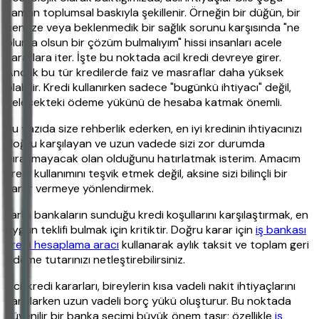
zaman toplumsal baskıyla şekillenir. Örneğin bir düğün, bir
cenaze veya beklenmedik bir sağlık sorunu karşısında "ne
olursa olsun bir çözüm bulmalıyım" hissi insanları acele
kararlara iter. İşte bu noktada acil kredi devreye girer.
Ancak bu tür kredilerde faiz ve masraflar daha yüksek
olabilir. Kredi kullanırken sadece "bugünkü ihtiyacı" değil,
gelecekteki ödeme yükünü de hesaba katmak önemli.
Bu yazıda size rehberlik ederken, en iyi kredinin ihtiyacınızı
doğru karşılayan ve uzun vadede sizi zor durumda
bırakmayacak olan olduğunu hatırlatmak isterim. Amacım
kredi kullanımını teşvik etmek değil, aksine sizi bilinçli bir
karar vermeye yönlendirmek.
Farklı bankaların sunduğu kredi koşullarını karşılaştırmak, en
uygun teklifi bulmak için kritiktir. Doğru karar için
iş bankası
kredi hesaplama aracı
kullanarak aylık taksit ve toplam geri
ödeme tutarınızı netleştirebilirsiniz.
Acil kredi kararları, bireylerin kısa vadeli nakit ihtiyaçlarını
karşılarken uzun vadeli borç yükü oluşturur. Bu noktada
güvenilir bir banka seçimi büyük önem taşır; özellikle
iş