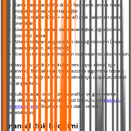
Kamu bankaları daha düşük faiz sunar, ancak maaş
müşterisi olmak avantaj sağlar
Toplam maliyet (faiz + masraf) aylık taksitten daha
önemlidir
Kısa vade her zaman daha avantajlıdır, eğer ödeme
gücünüz varsa
Alternatif finansal çözümleri de değerlendirin (maaş
avansı, birikim, aile desteği)
Kredi notunuzu korumak için ödemelerinizi aksatmayın
Unutmayın: Bu içerik kredi kullanımını teşvik etmek için
hazırlanmadı. Bankalardan bağımsızız ve algoritma tabanlı
öneriyoruz. En doğru kararı verebilmek için düşünün, dikkat
edin, karşılaştırın.
Kredi kullanmadan önce tüm masrafları ve geri ödeme
planını dikkatlice değerlendirin. Hızlı başvuru için
başvuru
adımlarını öğrenin
. Böylece süreci daha verimli
yönetebilirsiniz.
Finansal Risk Bildirimi