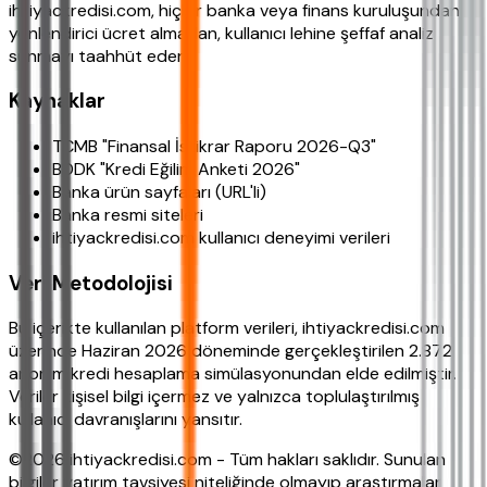
ihtiyackredisi.com, hiçbir banka veya finans kuruluşundan
yönlendirici ücret almadan, kullanıcı lehine şeffaf analiz
sunmayı taahhüt eder.
Kaynaklar
TCMB "Finansal İstikrar Raporu 2026-Q3"
BDDK "Kredi Eğilim Anketi 2026"
Banka ürün sayfaları (URL'li)
Banka resmi siteleri
ihtiyackredisi.com kullanıcı deneyimi verileri
Veri Metodolojisi
Bu içerikte kullanılan platform verileri, ihtiyackredisi.com
üzerinde Haziran 2026 döneminde gerçekleştirilen 2.872
anonim kredi hesaplama simülasyonundan elde edilmiştir.
Veriler kişisel bilgi içermez ve yalnızca toplulaştırılmış
kullanıcı davranışlarını yansıtır.
©2026 ihtiyackredisi.com - Tüm hakları saklıdır. Sunulan
bilgiler yatırım tavsiyesi niteliğinde olmayıp araştırmalar