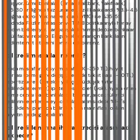
değişiyor. Kamu bankaları (Ziraat, Halkbank, Vakıfbank)
%2.5-3.0 aralığında faiz sunarken, özel bankalarda %3.5-4.5
aralığına çıkıyor. Yıllık maliyet oranı (YMO) ise %35-55
bandında. Faizler enflasyon ve TCMB politikalarıyla her ay
yeniden belirleniyor. Kampanyalı dönemlerde özel bankalar
düşük faiz verebiliyor. En güncel oranlar için bankaların
kendi internet sitelerini kontrol edebilirsiniz.
Acil kredi masrafları nelerdir?
Başlıca masraflar: dosya masrafı (100-350 TL), hayat
sigortası (prime göre değişir, genelde taksit başı 5-20 TL),
ekspertiz ücreti (genelde yok, çünkü düşük tutarlı
kredilerde istenmez), ipotek tesis ücreti (yok). Ayrıca erken
ödeme cezası bazı bankalarda bulunur, ancak tüketici
kredilerinde erken ödeyince kalan faizin sadece %1-2'si
alınır. Ödeme planında belirtilen tüm masrafları toplam
maliyetin içinde görebilirsiniz.
Acil kredi ile normal ihtiyaç kredisi arasındaki
fark nedir?