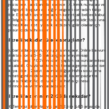
belgesi istenir. Bazı bankalar sadece T.C. kimlik numarası ve
gelir bilgisiyle başvuru alır; diğer belgeleri sonradan talep
edebilir. E-devlet üzerinden alınan ikametgah belgesi kabul
edilir. Belgeleri online sisteme yüklemek yeterlidir; fiziki evrak
gerekmez. Kredi notu yüksek ve düzenli geliri olanlar için
belge süreci daha hızlı işler.
Acil kredi ne kadar sürede sonuçlanır?
Çoğu bankada başvuru aynı gün sonuçlanır. Online başvuru
yapıldıktan sonra 5-15 dakika içinde onay mesajı
alabilirsiniz. Saat 17:00'dan sonra yapılan başvurular ertesi
güne kalabilir. Onaylanan kredinin hesaba geçme süresi ise
bankaya göre 1-2 saat arasında değişir. Hafta sonu veya
resmi tatil günlerinde süreç uzayabilir, bazen pazartesi
gününe sarkabilir. Acil durumlar için hafta içi mesai
saatlerinde başvurmanız avantajlıdır.
Acil kredi faiz oranları 2026'da ne kadar?
2026 Temmuz itibarıyla aylık faiz %2.5 ile %4.5 arasında