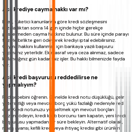
Acil krediye cayma hakkı var mı?
Evet, tüketici kanunlarına göre kredi sözleşmesini
imzaladıktan sonra 14 gün içinde hiçbir gerekçe
göstermeden cayma hakkınız bulunur. Bu süre içinde parayı
faiziyle birlikte geri ödeyerek krediyi iptal edebilirsiniz.
Cayma hakkını kullanmak için bankaya yazılı başvuru
yapmanız yeterlidir. Ek masraf veya ceza alınmaz, sadece
kullandığınız gün kadar faiz işler. Bu hakkı bilmenizde fayda
var.
Acil kredi başvurusu reddedilirse ne
yapmalıyım?
Red sebebini öğrenin. Genelde kredi notu düşüklüğü, gelir
yetersizliği veya mevcut borç yükü fazlalığı nedeniyle red
olur. Kredi notunuzu yükseltmek için mevcut borçları
düzenli ödeyin, kredi kartı borcunu tam kapatın, yeni kredi
başvurusu yapmadan bir süre bekleyin. Alternatif olarak,
maaş avansı, kefilli kredi veya ihtiyaç kredisi gibi ürünleri