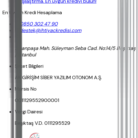
karşılaştırma. En uygun krediyi bulun!
En Uygun Kredi Hesaplama
0850 302 47 90
destek@ihtiyackredisi.com
Sinanpaşa Mah. Süleyman Seba Cad. No:14/5 Beşiktaş
/ İstanbul
Şirket Bilgileri
AK GİRİŞİM SİBER YAZILIM OTONOM A.Ş.
Mersis No
0011129552900001
Vergi Dairesi
Beşiktaş V.D. 0111295529