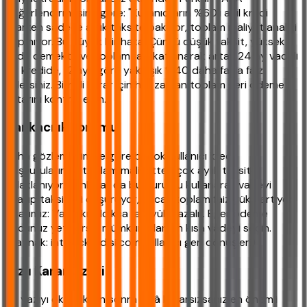
değerlendirmesine göre: "Kullanıcıların %60'ı acil kredi
ararken sadece aylık taksite bakıyor, toplam maliyet analizi
yapmıyor. Bu büyük bir hata. Çünkü düşük taksit, yüksek
vade demektir ve toplam faiz katlanarak artar. 24 ay vadeli
bir kredide, 12 aya göre yaklaşık %40 daha fazla faiz
ödersiniz. Bilinçli karar için her zaman toplam geri ödeme
tutarını kontrol edin."
Bankacılık Yorumu
Saha gözlemlerimize göre birçok kullanıcı kredi
başvurularında toplam maliyetten çok aylık taksite
odaklanıyor. Bankalar da bu durumu kullanarak vadeyi
uzatıp taksitleri düşürüyor, ancak toplam faiz yükü artıyor.
Uyarımız: Vade kısaldıkça faiz yükü azalır. Eğer ödeme
gücünüz yetiyorsa, mümkün olan en kısa vadeyi seçin.
(Kaynak: ihtiyackredisi.com kullanıcı geri dönüşleri)
Hızlı Karar Özeti
Bu yazıyı okuduktan sonra hâlâ kararsızsanız en önemli