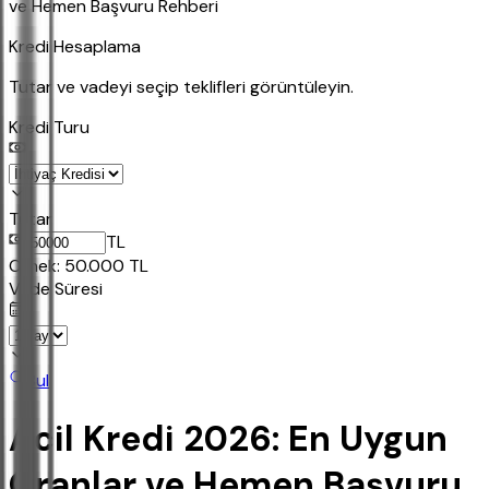
ve Hemen Başvuru Rehberi
Kredi Hesaplama
Tutar ve vadeyi seçip teklifleri görüntüleyin.
Kredi Turu
Tutar
TL
Ornek:
50.000
TL
Vade Süresi
Bul
Acil Kredi 2026: En Uygun
Oranlar ve Hemen Başvuru