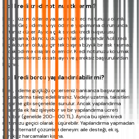
Acil kredi kredi notunu etkiler mi?
Evet, düzenli ödeme yaparsanız kredi notunuzu olumlu
etkiler. Geç ödeme veya ödeme yapamama durumunda
notunuz düşer. Ayrıca çok sayıda kredi başvurusu
(sorgulama) da notu düşüren faktörlerdendir. Acil kredi
küçük tutarlı olduğu için tek başına büyük bir risk taşımaz,
ancak ödeme disiplini önemlidir. Kredi notunuzu korumak
için ödemelerinizi aksatmayın ve gereksiz başvurulardan
kaçının.
Acil kredi borcu yapılandırılabilir mi?
Evet, ödeme güçlüğü çekerseniz bankanıza başvurarak
yapılandırma talep edebilirsiniz. Vadeyi uzatma, taksitleri
düşürme gibi seçenekler sunulur. Ancak yapılandırma
sırasında ek faiz işleyebilir ve bir yapılandırma ücreti
alınabilir (genelde 200-500 TL). Ayrıca bu işlem kredi
notunuzu geçici olarak düşürebilir. Yapılandırma yapmadan
önce alternatif çözümleri deneyin: aile desteği, ek iş,
gereksiz harcamaları kısma.