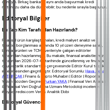
deneyin. Birkaç bankaya aynı anda başvurmak kredi
notunuzu daha da düşürebilir; bu nedenle sırayla başvurun.
Editoryal Bilgiler
Bu Yazı Kim Tarafından Hazırlandı?
Finansal ürün karşılaştırmaları, kredi maliyet analizi ve
tüketici borçlanması alanında 10 yıl üzeri deneyime sahip,
banka ürünleri ve TCMB verileriyle çalışan editörler
tarafından hazırlanmıştır. Bu makale, finansal analistlerimiz
tarafından 2026-07-01 tarihinde güncellenmiş ve finansal
okuryazarlık standartları çerçevesinde Editör Kurul teknik
incelemesinden geçirilmiştir. Editoryal Sorumlu:
Hava Akbaş
ALTINPIÇAK
| Finans & Kripto Muhabiri | Editör | Röportaj
Yazarı Gözden Geçiren:
Furkan YAKA
| Finansal Veri Analisti
& Finansal Veri Doğrulama Uzmanı Metodoloji inceleme:
ihtiyackredisi.com Veri & Analitik Ekibi
Editoryal Güvence