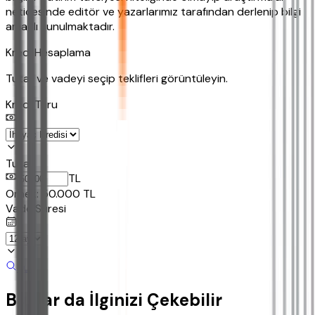
neticesinde editör ve yazarlarımız tarafından derlenip bilgi
amaçlı sunulmaktadır.
Kredi Hesaplama
Tutar ve vadeyi seçip teklifleri görüntüleyin.
Kredi Turu
Tutar
TL
Ornek:
50.000
TL
Vade Süresi
Bul
Bunlar da İlginizi Çekebilir