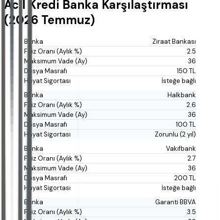
Acil Kredi Banka Karşılaştırması
(2026 Temmuz)
Ziraat Bankası
2.5
36
150 TL
İsteğe bağlı
Halkbank
2.6
36
100 TL
Zorunlu (2 yıl)
Vakıfbank
2.7
36
200 TL
İsteğe bağlı
Garanti BBVA
3.5