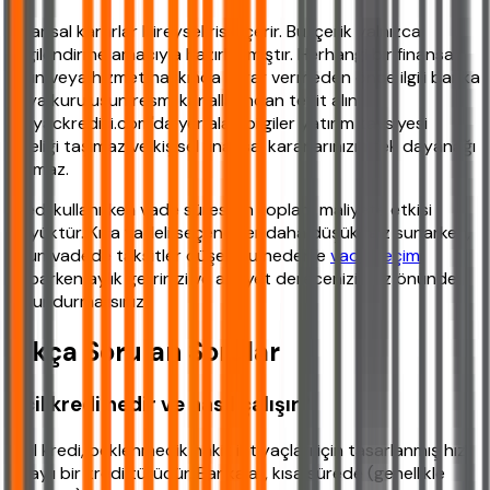
Finansal kararlar bireysel risk içerir. Bu içerik yalnızca
bilgilendirme amacıyla hazırlanmıştır. Herhangi bir finansal
ürün veya hizmet hakkında karar vermeden önce ilgili banka
veya kuruluşun resmi kanallarından teyit alın.
ihtiyackredisi.com'da yer alan bilgiler yatırım tavsiyesi
niteliği taşımaz ve kişisel finansal kararlarınızın tek dayanağı
olamaz.
Kredi kullanırken vade süresinin toplam maliyete etkisi
büyüktür. Kısa vadeli seçenekler daha düşük faiz sunarken,
uzun vadede taksitler düşer. Bu nedenle
vade seçimi
yaparken aylık gelirinizi ve aciliyet derecenizi göz önünde
bulundurmalısınız.
Sıkça Sorulan Sorular
Acil kredi nedir ve nasıl çalışır?
Acil kredi, beklenmedik nakit ihtiyaçları için tasarlanmış hızlı
onaylı bir kredi türüdür. Bankalar, kısa sürede (genellikle