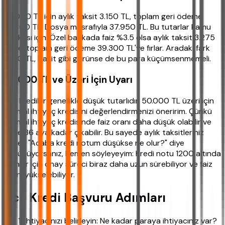
30.000 TL için aylık taksit 3.150 TL, toplam geri ödeme
37.800 TL. Dosya masrafıyla 37.950 TL. Bu tutarlar kamu
bankası için. Özel bankada faiz %3.5 olsa aylık taksit 3.275
TL'ye, toplam geri ödeme 39.300 TL'ye fırlar. Aradaki fark
1.350 TL, basit gibi görünse de bu para küçümsenmemeli.
50.000 TL ve Üzeri İçin Uyarı
Acil krediler genellikle düşük tutarlıdır. 50.000 TL üzeri için
normal ihtiyaç kredisini değerlendirmenizi öneririm. Çünkü
normal ihtiyaç kredisinde faiz oranı daha düşük olabilir ve
vade 36 aya kadar çıkabilir. Bu sayede aylık taksitleriniz
düşer. "Acaba kredi notum düşükse ne olur?" diye
düşünüyorsanız, hemen söyleyeyim: Kredi notu 1200 altında
olanlar için onay süreci biraz daha uzun sürebiliyor ve faiz
oranı yükselebiliyor.
Acil Kredi Başvuru Adımları
İhtiyacınızı belirleyin: Ne kadar paraya ihtiyacınız var?