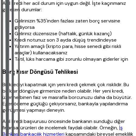
Acil kredi her acil durum için uygun değil. İşte kaçınmanız
gereken durumlar:
Gelirinizin %35'inden fazlası zaten borç servisine
gidiyorsa
Geliriniz düzensizse (haftalık, günlük kazanç)
Kredi notunuz son 3 ayda düşüş trendindeyse
Yatırım amaçlı (kripto para, hisse senedi gibi riskli
araçlar) kullanacaksanız
Tatil, lüks harcama gibi zorunlu olmayan giderler için
Borç Kısır Döngüsü Tehlikesi
Bir krediyi kapatmak için yeni kredi çekmek çok risklidir. Bu
bir kısır döngüye girmenize neden olabilir. Her yeni kredi,
üzerine binen faiz ve masrafla borcunuzu daha da büyütür.
Eğer ödeme güçlüğü çekiyorsanız, bankayla yapılandırma
görüşmesi yapmayı deneyin.
Acil kredi başvurusu öncesinde bankanın sunduğu diğer
finansal ürünleri de incelemek faydalı olabilir. Örneğin,
İş
Bankası bankacılık hizmetleri
kapsamındaki bireysel emeklilik