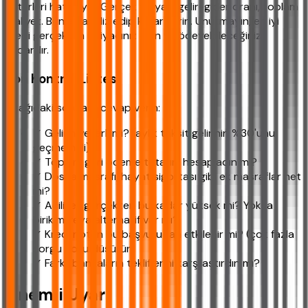
kriterleri hatırlayın: Gerçek ihtiyaç, gelir-gider oranı, toplam
maliyet. Bunları analiz edip karar verin. Unutmayın, en iyi
kredi gerçekten ihtiyacınız olan ve ödeyebileceğiniz
kadardır.
Son Kontrol Listesi
Aşağıdaki sorulara cevap verin:
✓ Gelirin yeterli mi? (aylık taksit gelirinin %30'unu
geçmemeli)
✓ Toplam geri ödeme tutarını hesapladın mı?
✓ Dosya masrafı, hayat sigortası gibi ek masraflar net
mi?
✓ Aciliyet gerçekten bu kadar yüksek mi? Yoksa
birikim veya alternatif var mı?
✓ Kredi notun bu başvurudan etkilenir mi? (çok fazla
sorgu notu düşürür)
✓ Farklı bankaların tekliflerini karşılaştırdın mı?
Önemli Uyarı