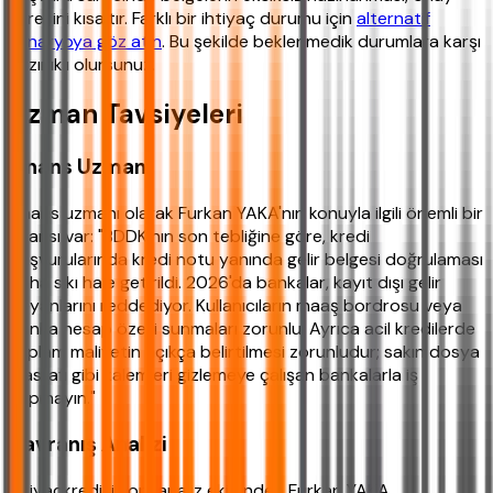
süresini kısaltır. Farklı bir ihtiyaç durumu için
alternatif
senaryoya göz atın
. Bu şekilde beklenmedik durumlara karşı
hazırlıklı olursunuz.
Uzman Tavsiyeleri
Finans Uzmanı
Finans uzmanı olarak Furkan YAKA'nın konuyla ilgili önemli bir
uyarısı var: "BDDK'nın son tebliğine göre, kredi
başvurularında kredi notu yanında gelir belgesi doğrulaması
daha sıkı hale getirildi. 2026'da bankalar, kayıt dışı gelir
beyanlarını reddediyor. Kullanıcıların maaş bordrosu veya
banka hesap özeti sunmaları zorunlu. Ayrıca acil kredilerde
toplam maliyetin açıkça belirtilmesi zorunludur; sakın dosya
masrafı gibi kalemleri gizlemeye çalışan bankalarla iş
yapmayın."
Davranış Analizi
ihtiyackredisi.com analiz ekibinden Furkan YAKA