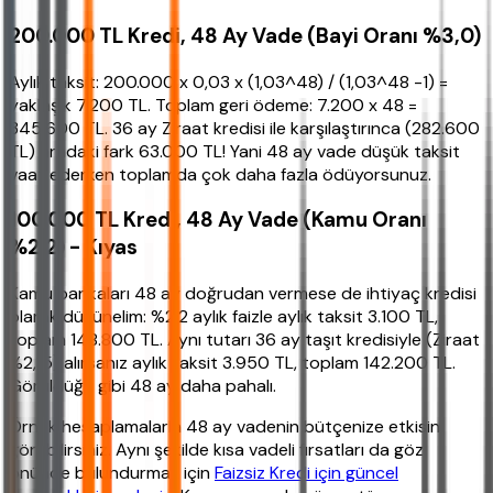
200.000 TL Kredi, 48 Ay Vade (Bayi Oranı %3,0)
Aylık taksit: 200.000 x 0,03 x (1,03^48) / (1,03^48 -1) =
yaklaşık 7.200 TL. Toplam geri ödeme: 7.200 x 48 =
345.600 TL. 36 ay Ziraat kredisi ile karşılaştırınca (282.600
TL) aradaki fark 63.000 TL! Yani 48 ay vade düşük taksit
vaat ederken toplamda çok daha fazla ödüyorsunuz.
100.000 TL Kredi, 48 Ay Vade (Kamu Oranı
%2,2) - Kıyas
Kamu bankaları 48 ay doğrudan vermese de ihtiyaç kredisi
olarak düşünelim: %2,2 aylık faizle aylık taksit 3.100 TL,
toplam 148.800 TL. Aynı tutarı 36 ay taşıt kredisiyle (Ziraat
%2,15) alırsanız aylık taksit 3.950 TL, toplam 142.200 TL.
Görüldüğü gibi 48 ay daha pahalı.
Örnek hesaplamalarla 48 ay vadenin bütçenize etkisini
görebilirsiniz. Aynı şekilde kısa vadeli fırsatları da göz
önünde bulundurmak için
Faizsiz Kredi için güncel