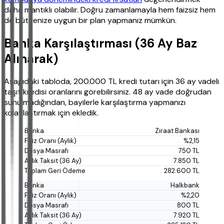
daha mantıklı olabilir. Doğru zamanlamayla hem faizsiz hem
de bütçenize uygun bir plan yapmanız mümkün.
Banka Karşılaştırması (36 Ay Baz
Alınarak)
Aşağıdaki tabloda, 200.000 TL kredi tutarı için 36 ay vadeli
taşıt kredisi oranlarını görebilirsiniz. 48 ay vade doğrudan
sunulmadığından, bayilerle karşılaştırma yapmanızı
kolaylaştırmak için ekledik.
Ziraat Bankası
%2,15
750 TL
7.850 TL
282.600 TL
Halkbank
%2,20
800 TL
7.920 TL