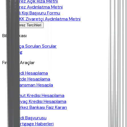
Çerez Açık Rıza Metni
Çerez Aydınlatma Metni
İlgili Kişi Başvuru Formu
KVKK Ziyaretçi Aydınlatma Metni
Çerez Tercihleri
Bilgi Bankası
Sıkça Sorulan Sorular
Blog
Finansal Araçlar
Kredi Hesaplama
Yüzde Hesaplama
Finansman Hesapla
Konut Kredisi Hesaplama
İhtiyaç Kredisi Hesaplama
Merkez Bankası Faiz Kararı
Kredi Başvurusu
Mortgage Haberleri