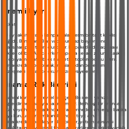
Önemli Uyarı
Dikkat!
48 ay taksitli araba kampanyaları resmi bir taşıt kredisi
değildir. Bankalar 48 ay vade sunmaz; bayiler kendi
finansman paketlerini oluşturur. Bu paketlerde faiz oranı
yüksek olabilir. Ayrıca erken kapama cezası, zorunlu kasko
ve dosya masrafı gibi ek maliyetler toplam borcu artırır.
ihtiyackredisi.com olarak, imzalamadan önce tüm
sözleşmeyi dikkatlice okumanızı tavsiye ederiz.
Finansal Risk Bildirimi
Finansal kararlar bireysel risk içerir. Bu içerik yalnızca
bilgilendirme amacıyla hazırlanmıştır. Herhangi bir finansal
ürün veya hizmet hakkında karar vermeden önce ilgili banka
veya kuruluşun resmi kanallarından teyit alın.
ihtiyackredisi.com'da yer alan bilgiler, yatırım tavsiyesi
niteliği taşımaz ve kişisel finansal kararlarınızın tek dayanağı