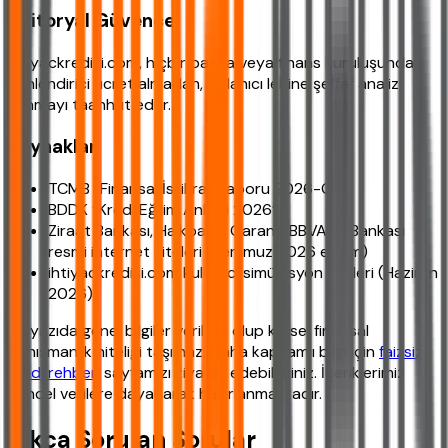
Editoryal Güvence
ihtiyackredisi.com, hiçbir banka veya finans kuruluşundan
yönlendirici ücret almadan, kullanıcı lehine şeffaf analiz
sunmayı taahhüt eder.
Kaynaklar
TCMB “Finansal İstikrar Raporu 2026-Q3”
BDDK “Kredi Eğilim Anketi 2026”
Ziraat Bankası, Halkbank, Garanti BBVA, İş Bankası
resmi internet siteleri (Temmuz 2026 erişim)
ihtiyackredisi.com kullanıcı simülasyon verileri (Haziran
2026)
Bu yazıda genel bilgiler verilmiş olup kişisel finansal
danışmanlık niteliği taşımaz. Daha kapsamlı bilgi için
faizsiz
kredi rehberi
sayfamızı ziyaret edebilirsiniz. İçeriklerimiz
güncel verilere dayanarak hazırlanmaktadır.
Sıkça Sorulan Sorular