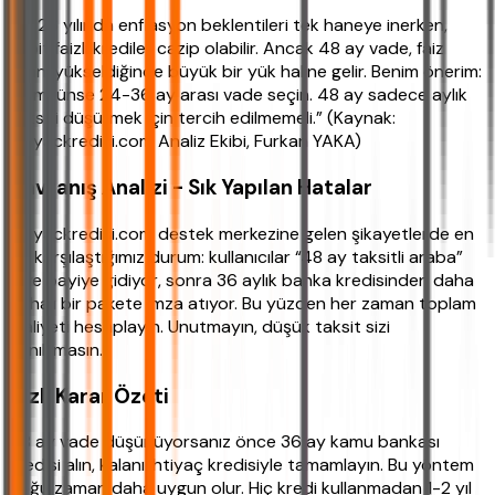
“2026 yılında enflasyon beklentileri tek haneye inerken,
sabit faizli krediler cazip olabilir. Ancak 48 ay vade, faiz
oranı yükseldiğinde büyük bir yük haline gelir. Benim önerim:
mümkünse 24-36 ay arası vade seçin. 48 ay sadece aylık
taksiti düşürmek için tercih edilmemeli.” (Kaynak:
ihtiyackredisi.com Analiz Ekibi, Furkan YAKA)
Davranış Analizi - Sık Yapılan Hatalar
ihtiyackredisi.com destek merkezine gelen şikayetlerde en
sık karşılaştığımız durum: kullanıcılar “48 ay taksitli araba”
diye bayiye gidiyor, sonra 36 aylık banka kredisinden daha
pahalı bir pakete imza atıyor. Bu yüzden her zaman toplam
maliyeti hesaplayın. Unutmayın, düşük taksit sizi
yanıltmasın.
Hızlı Karar Özeti
48 ay vade düşünüyorsanız önce 36 ay kamu bankası
kredisi alın, kalanı ihtiyaç kredisiyle tamamlayın. Bu yöntem
çoğu zaman daha uygun olur. Hiç kredi kullanmadan 1-2 yıl