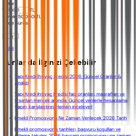
Tutar
TL
Ornek:
50.000
TL
Vade Süresi
Bul
Bunlar da İlginizi Çekebilir
Yapı Kredi İhtiyaç Kredisi 2026: Güncel Oranlar &
Analizi
Yapı Kredi ihtiyaç kredisi faiz oranları, masrafları ve
fırsatları mercek altında. Güncel verilerle hesaplama
yapın, karşılaştırın. Hemen inceleyin!
Emekli Promosyonu Ne Zaman Verilecek 2026 Tarih
Emekli promosyonu tarihleri, başvuru koşulları ve
ödeme takvimi. 2026 bayram promosyonu ne zaman