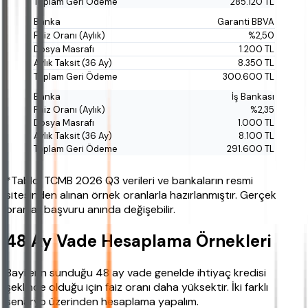
285.120 TL
Garanti BBVA
%2,50
1.200 TL
8.350 TL
300.600 TL
İş Bankası
%2,35
1.000 TL
8.100 TL
291.600 TL
*Tablo, TCMB 2026 Q3 verileri ve bankaların resmi
sitesinden alınan örnek oranlarla hazırlanmıştır. Gerçek
oranlar başvuru anında değişebilir.
48 Ay Vade Hesaplama Örnekleri
Bayilerin sunduğu 48 ay vade genelde ihtiyaç kredisi
şeklinde olduğu için faiz oranı daha yüksektir. İki farklı
senaryo üzerinden hesaplama yapalım.