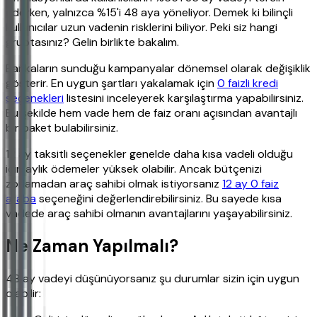
ederken, yalnızca %15'i 48 aya yöneliyor. Demek ki bilinçli
kullanıcılar uzun vadenin risklerini biliyor. Peki siz hangi
gruptasınız? Gelin birlikte bakalım.
Bankaların sunduğu kampanyalar dönemsel olarak değişiklik
gösterir. En uygun şartları yakalamak için
0 faizli kredi
seçenekleri
listesini inceleyerek karşılaştırma yapabilirsiniz.
Bu şekilde hem vade hem de faiz oranı açısından avantajlı
bir paket bulabilirsiniz.
12 ay taksitli seçenekler genelde daha kısa vadeli olduğu
için aylık ödemeler yüksek olabilir. Ancak bütçenizi
zorlamadan araç sahibi olmak istiyorsanız
12 ay 0 faiz
araba
seçeneğini değerlendirebilirsiniz. Bu sayede kısa
vadede araç sahibi olmanın avantajlarını yaşayabilirsiniz.
Ne Zaman Yapılmalı?
48 ay vadeyi düşünüyorsanız şu durumlar sizin için uygun
olabilir: