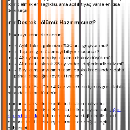
biriktirip almak en sağlıklısı, ama acil ihtiyaç varsa en kısa
vadeyi seçin.
Karar Destek Bölümü: Hazır mısınız?
Bu 5 soruyu kendinize sorun:
✓ Aylık taksit gelirinizin %30'unu geçiyor mu?
✓ Toplam geri ödemeyi biliyor musunuz?
✓ 48 ay boyunca işsiz kalma riskiniz düşük mü?
✓ Alternatif olarak 36 ay vadeyi değerlendirdiniz mi?
✓ Bayi kampanyasının resmi banka kredisinden daha
pahalı olmadığını teyit ettiniz mi?
Tüm cevaplar “Evet” ise 48 ay vade sizin için uygun olabilir.
Aksi halde tekrar düşünün.
Uzmanlar, uzun vadeli kredilerin toplam maliyetini
hesaplamanızı öneriyor. Bununla birlikte piyasadaki
diğer 0
faizli kredi fırsatları
takip etmeniz avantajlı olabilir. Farklı
bankaların tekliflerini karşılaştırarak en doğru seçimi
yapabilirsiniz.