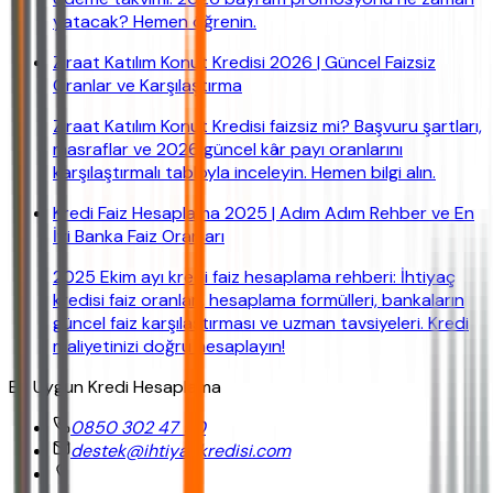
yatacak? Hemen öğrenin.
Ziraat Katılım Konut Kredisi 2026 | Güncel Faizsiz
Oranlar ve Karşılaştırma
Ziraat Katılım Konut Kredisi faizsiz mi? Başvuru şartları,
masraflar ve 2026 güncel kâr payı oranlarını
karşılaştırmalı tabloyla inceleyin. Hemen bilgi alın.
Kredi Faiz Hesaplama 2025 | Adım Adım Rehber ve En
İyi Banka Faiz Oranları
2025 Ekim ayı kredi faiz hesaplama rehberi: İhtiyaç
kredisi faiz oranları, hesaplama formülleri, bankaların
güncel faiz karşılaştırması ve uzman tavsiyeleri. Kredi
maliyetinizi doğru hesaplayın!
En Uygun Kredi Hesaplama
0850 302 47 90
destek@ihtiyackredisi.com