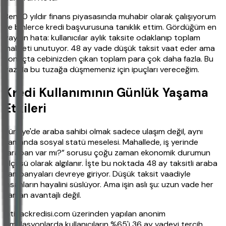
Ben 10 yıldır finans piyasasında muhabir olarak çalışıyorum
ve binlerce kredi başvurusuna tanıklık ettim. Gördüğüm en
yaygın hata: kullanıcılar aylık taksite odaklanıp toplam
maliyeti unutuyor. 48 ay vade düşük taksit vaat eder ama
sonuçta cebinizden çıkan toplam para çok daha fazla. Bu
yazıda bu tuzağa düşmemeniz için ipuçları vereceğim.
Kredi Kullanımının Günlük Yaşama
Etkileri
Türkiye'de araba sahibi olmak sadece ulaşım değil, aynı
zamanda sosyal statü meselesi. Mahallede, iş yerinde
“araban var mı?” sorusu çoğu zaman ekonomik durumun
ölçüsü olarak algılanır. İşte bu noktada 48 ay taksitli araba
kampanyaları devreye giriyor. Düşük taksit vaadiyle
insanların hayalini süslüyor. Ama işin aslı şu: uzun vade her
zaman avantajlı değil.
ihtiyackredisi.com üzerinden yapılan anonim
simülasyonlarda kullanıcıların %65'i 36 ay vadeyi tercih