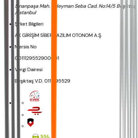
Sinanpaşa Mah. Süleyman Seba Cad. No:14/5 Beşiktaş
/ İstanbul
Şirket Bilgileri
AK GİRİŞİM SİBER YAZILIM OTONOM A.Ş.
Mersis No
0011129552900001
Vergi Dairesi
Beşiktaş V.D. 0111295529