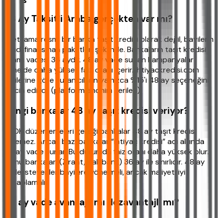
48 Ay Taksitli Araba gerçekten var mı?
Evet, ama resmi bir banka taşıt kredisi olarak değil, bayilerin
kendi finansman paketleri şeklinde. Bankaların taşıt kredisi
azami vadesi 36 aydır. 48 ay vade sunan kampanyalar
genelde daha yüksek faiz oranı içerir. ihtiyackredisi.com
verilerine göre kullanıcıların yalnızca %15'i 48 ay seçeneğini
tercih ediyor (platform anonim verileri).
Hangi bankalar 48 ay taşıt kredisi veriyor?
BDDK düzenlemeleri gereği bankalar 48 ay taşıt kredisi
veremez. Ancak bazı bankalar “ihtiyaç kredisi” adı altında
48 ay vade sunar. Bu durumda faiz oranı daha yüksek olur.
Kamu bankaları (Ziraat, Halkbank) 36 ay ile sınırlıdır. 48 ay
vade isteyenler bayilere yönelmeli, ancak maliyeti iyi
hesaplamalı.
48 ay vade avantajlı mı dezavantajlı mı?