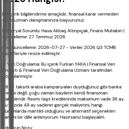
Bu içerik bilgilendirme amaçlıdır, finansal karar vermeden
önce uzman danışmanınıza başvurunuz.
Editoryal Sorumlu: Hava Akbaş Altınpıçak, Finans Muhabiri |
Güncelleme: 27 Temmuz 2026
Son Güncelleme: 2026-07-27 - Veriler 2026 Q3 TCMB
hedefleriyle revize edilmiştir.
✔ Veri Doğrulama: Bu içerik Furkan YAKA | Finansal Veri
Analisti & Finansal Veri Doğrulama Uzmanı tarafından
doğrulanmıştır.
48 ay taksitli araba kampanyaları duyduğunuz gibi banka
kredisi değil, çoğu zaman bayilerin kendi finansman
paketleridir. Resmi taşıt kredilerinde maksimum vade 36 ay.
Bu yazıda 48 ay vadenin gerçek maliyetini, hangi
durumlarda mantıklı olduğunu ve alternatif seçenekleri
samimi bir dille anlatıyorum. Hazırsanız başlayalım.
Editörün Notu: