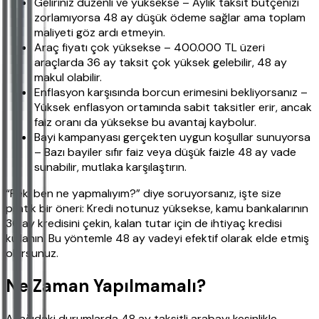
Geliriniz düzenli ve yüksekse – Aylık taksit bütçenizi
zorlamıyorsa 48 ay düşük ödeme sağlar ama toplam
maliyeti göz ardı etmeyin.
Araç fiyatı çok yüksekse – 400.000 TL üzeri
araçlarda 36 ay taksit çok yüksek gelebilir, 48 ay
makul olabilir.
Enflasyon karşısında borcun erimesini bekliyorsanız –
Yüksek enflasyon ortamında sabit taksitler erir, ancak
faiz oranı da yüksekse bu avantaj kaybolur.
Bayi kampanyası gerçekten uygun koşullar sunuyorsa
– Bazı bayiler sıfır faiz veya düşük faizle 48 ay vade
sunabilir, mutlaka karşılaştırın.
“Peki ben ne yapmalıyım?” diye soruyorsanız, işte size
pratik bir öneri: Kredi notunuz yüksekse, kamu bankalarının
36 ay kredisini çekin, kalan tutar için de ihtiyaç kredisi
kullanın. Bu yöntemle 48 ay vadeyi efektif olarak elde etmiş
olursunuz.
Ne Zaman Yapılmamalı?
Aşağıdaki durumlarda 48 ay taksitli arabayı kesinlikle