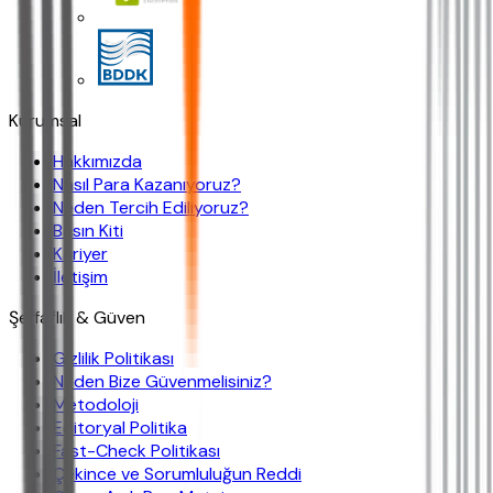
Kurumsal
Hakkımızda
Nasıl Para Kazanıyoruz?
Neden Tercih Ediliyoruz?
Basın Kiti
Kariyer
İletişim
Şeffaflık & Güven
Gizlilik Politikası
Neden Bize Güvenmelisiniz?
Metodoloji
Editoryal Politika
Fast-Check Politikası
Çekince ve Sorumluluğun Reddi