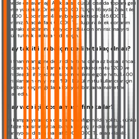
Genelde dezavantajlı. Aylık taksit düşük olsa da toplam geri
ödeme yüksektir. Örnek: 200.000 TL için 36 ayda Ziraat ile
282.600 TL öderken, 48 ay bayi paketinde 345.600 TL
ödersiniz. Aradaki fark 63.000 TL. Bu para ile ek donanım
veya yakıt alabilirsiniz. ihtiyackredisi.com önerisi: maliyeti
düşük tutmak için kısa vade seçin.
48 ay taksitli araba için kredi notu kaç olmalı?
Bayi finansmanı genelde kredi notuna daha az bakar, ancak
faiz oranı yüksektir. Banka kredisi için kredi notu 1.200 ve
üzeri idealdir. ihtiyackredisi.com verilerine göre notu 1.400
üzeri olanların onay oranı %92. Düşük notlu kullanıcılar için
48 ay bayi seçeneği daha kolay olabilir, ama maliyetine
dikkat edin.
48 ay vade için dosya masrafı ne kadar?
Bayi kampanyalarında dosya masrafı genelde yoktur, çünkü
kâr faize yansıtılır. Ancak banka ihtiyaç kredisi şeklinde
kullanılıyorsa dosya masrafı 500-2.000 TL arası olabilir.