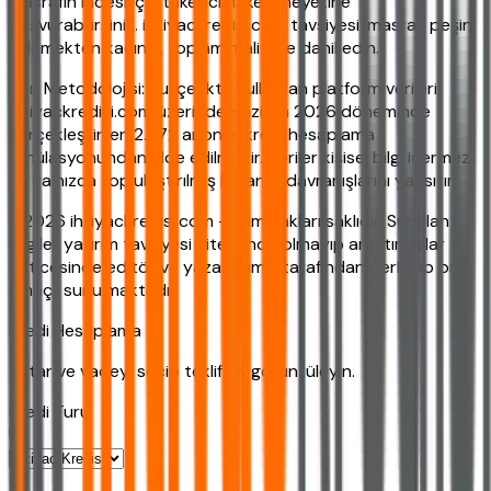
Masrafın iadesi için tüketici hakem heyetine
başvurabilirsiniz. ihtiyackredisi.com tavsiyesi: masrafı peşin
ödemekten kaçının, toplam maliyete dahil edin.
Veri Metodolojisi: Bu içerikte kullanılan platform verileri,
ihtiyackredisi.com üzerinde Haziran 2026 döneminde
gerçekleştirilen 2.872 anonim kredi hesaplama
simülasyonundan elde edilmiştir. Veriler kişisel bilgi içermez
ve yalnızca toplulaştırılmış kullanıcı davranışlarını yansıtır.
©2026 ihtiyackredisi.com - Tüm hakları saklıdır. Sunulan
bilgiler yatırım tavsiyesi niteliğinde olmayıp araştırmalar
neticesinde editör ve yazarlarımız tarafından derlenip bilgi
amaçlı sunulmaktadır.
Kredi Hesaplama
Tutar ve vadeyi seçip teklifleri görüntüleyin.
Kredi Turu