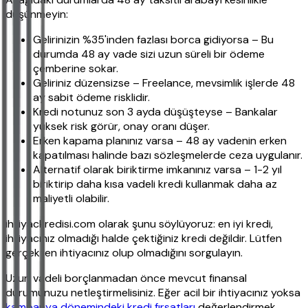
düşünmeyin:
Gelirinizin %35'inden fazlası borca gidiyorsa – Bu
durumda 48 ay vade sizi uzun süreli bir ödeme
çemberine sokar.
Geliriniz düzensizse – Freelance, mevsimlik işlerde 48
ay sabit ödeme risklidir.
Kredi notunuz son 3 ayda düşüşteyse – Bankalar
yüksek risk görür, onay oranı düşer.
Erken kapama planınız varsa – 48 ay vadenin erken
kapatılması halinde bazı sözleşmelerde ceza uygulanır.
Alternatif olarak biriktirme imkanınız varsa – 1-2 yıl
biriktirip daha kısa vadeli kredi kullanmak daha az
maliyetli olabilir.
ihtiyackredisi.com olarak şunu söylüyoruz: en iyi kredi,
ihtiyacınız olmadığı halde çektiğiniz kredi değildir. Lütfen
gerçekten ihtiyacınız olup olmadığını sorgulayın.
Uzun vadeli borçlanmadan önce mevcut finansal
durumunuzu netleştirmelisiniz. Eğer acil bir ihtiyacınız yoksa
kampanya dönemindeki kredi fırsatları
değerlendirmek