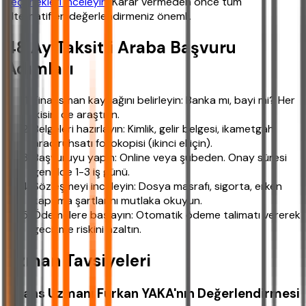
seçenekleri inceleyin
. Karar vermeden önce tüm
alternatifleri değerlendirmeniz önemli.
48 Ay Taksitli Araba Başvuru
Adımları
Finansman kaynağını belirleyin: Banka mı, bayi mi? Her
ikisini de araştırın.
Belgeleri hazırlayın: Kimlik, gelir belgesi, ikametgah,
araç ruhsatı fotokopisi (ikinci el için).
Başvuruyu yapın: Online veya şubeden. Onay süresi
genelde 1-3 iş günü.
Sözleşmeyi inceleyin: Dosya masrafı, sigorta, erken
kapama şartlarını mutlaka okuyun.
Ödemelere başlayın: Otomatik ödeme talimatı vererek
gecikme riskini azaltın.
Uzman Tavsiyeleri
Finans Uzmanı Furkan YAKA'nın Değerlendirmesi