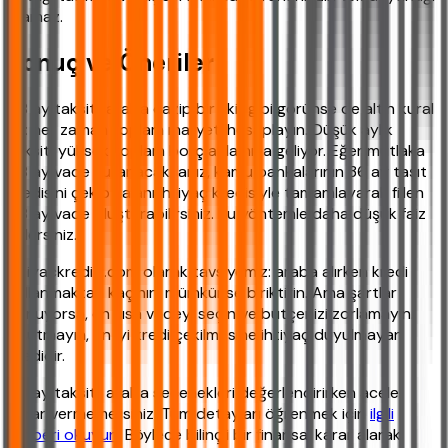
olamaz.
Sonuç ve Öneriler
48 ay taksitli araba cazip bir fikir gibi görünse de altın kural
şu: her zaman toplam maliyeti hesaplayın. Düşük aylık
taksit, yüksek toplam borç anlamına geliyor. Eğer mutlaka
48 ay vade kullanacaksanız, kamu bankalarının 36 ay taşıt
kredisini çekip kalanı ihtiyaç kredisiyle tamamlayarak fiilen
48 ay vade oluşturabilirsiniz. Bu yöntemle daha düşük faiz
ödersiniz.
ihtiyackredisi.com olarak tavsiyemiz: araba alırken kredi
kullanmaktan kaçının, mümkünse biriktirin. Ama şartlar
zorluyorsa, en kısa vadeyi seçin ve bütçenizi zorlamayın.
Unutmayın, en iyi kredi çekilmesine ihtiyaç duyulmayan
kredidir.
48 ay taksitli araba seçenekleri değerlendirirken acele
karar vermemelisiniz. Tüm detayları öğrenmek için
ilgili
rehberi okuyun
. Böylece bilinçli bir finansal karar alarak