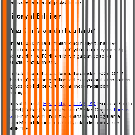
hayalinizdeki araca sahip olabilirsiniz.
Editoryal Bilgiler
Bu Yazı Kim Tarafından Hazırlandı?
Finansal ürün karşılaştırmaları, kredi maliyet analizi ve
tüketici borçlanması alanında 10 yıl üzeri deneyime sahip,
banka ürünleri ve TCMB verileriyle çalışan editörler
tarafından hazırlanmıştır.
Bu makale, finansal analistlerimiz tarafından 2026-07-27
tarihinde güncellenmiş ve finansal okuryazarlık standartları
çerçevesinde Editör Kurul teknik incelemesinden
geçirilmiştir.
Editoryal Sorumlu:
Hava Akbaş ALTINPIÇAK
| Finans & Kripto
Muhabiri | Editör | Röportaj Yazarı Gözden Geçiren:
Furkan
YAKA
| Finansal Veri Analisti & Finansal Veri Doğrulama
Uzmanı Metodoloji inceleme: ihtiyackredisi.com Veri &
Analitik Ekibi