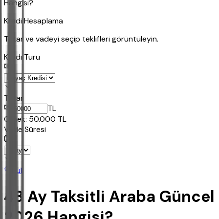
Hangisi?
Kredi Hesaplama
Tutar ve vadeyi seçip teklifleri görüntüleyin.
Kredi Turu
Tutar
TL
Ornek:
50.000
TL
Vade Süresi
Bul
48 Ay Taksitli Araba Güncel
2026 Hangisi?