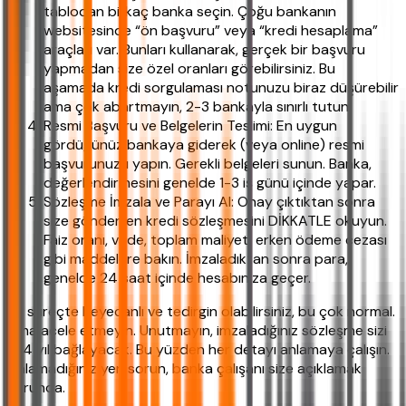
tablodan birkaç banka seçin. Çoğu bankanın
websitesinde “ön başvuru” veya “kredi hesaplama”
araçları var. Bunları kullanarak, gerçek bir başvuru
yapmadan size özel oranları görebilirsiniz. Bu
aşamada kredi sorgulaması notunuzu biraz düşürebilir
ama çok abartmayın, 2-3 bankayla sınırlı tutun.
Resmi Başvuru ve Belgelerin Teslimi: En uygun
gördüğünüz bankaya giderek (veya online) resmi
başvurunuzu yapın. Gerekli belgeleri sunun. Banka,
değerlendirmesini genelde 1-3 iş günü içinde yapar.
Sözleşme İmzala ve Parayı Al: Onay çıktıktan sonra
size gönderilen kredi sözleşmesini DİKKATLE okuyun.
Faiz oranı, vade, toplam maliyet, erken ödeme cezası
gibi maddelere bakın. İmzaladıktan sonra para,
genelde 24 saat içinde hesabınıza geçer.
Bu süreçte heyecanlı ve tedirgin olabilirsiniz, bu çok normal.
Ama acele etmeyin. Unutmayın, imzaladığınız sözleşme sizi
3-4 yıl bağlayacak. Bu yüzden her detayı anlamaya çalışın.
Anlamadığınız yeri sorun, banka çalışanı size açıklamak
zorunda.