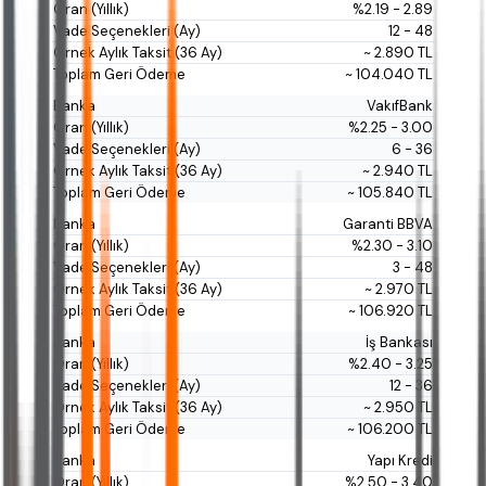
%2.19 - 2.89
12 - 48
~ 2.890 TL
~ 104.040 TL
VakıfBank
%2.25 - 3.00
6 - 36
~ 2.940 TL
~ 105.840 TL
Garanti BBVA
%2.30 - 3.10
3 - 48
~ 2.970 TL
~ 106.920 TL
İş Bankası
%2.40 - 3.25
12 - 36
~ 2.950 TL
~ 106.200 TL
Yapı Kredi
%2.50 - 3.40