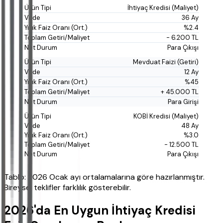
İhtiyaç Kredisi (Maliyet)
36 Ay
%2.4
- 6.200 TL
Para Çıkışı
Mevduat Faizi (Getiri)
12 Ay
%45
+ 45.000 TL
Para Girişi
KOBİ Kredisi (Maliyet)
48 Ay
%3.0
- 12.500 TL
Para Çıkışı
Tablo: 2026 Ocak ayı ortalamalarına göre hazırlanmıştır.
Bireysel teklifler farklılık gösterebilir.
2026'da En Uygun İhtiyaç Kredisi