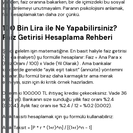
yüzden, faiz oranına bakarken, bir de içimizdeki bu sosyal
sesi dinlemeyi unutmayalım. Paranın psikolojisini anlamak,
faiz hesaplamaktan daha zor çünkü.
100 Bin Lira ile Ne Yapabilirsiniz?
Faiz Getirisi Hesaplama Rehberi
Şimdi gelelim işin matematiğine. En basit haliyle faiz getirisi
(ya da maliyeti) şu formülle hesaplanır: Faiz = Ana Para x
(Faiz Oranı / 100) x Vade (Yıl Olarak) . Ama bankalar
kredilerde genelde “aylık eşit taksit” (annüite) yöntemini
kullanır. Bu formül biraz daha karmaşıktır ama merak
etmeyin, sizin için iki kritik örnek hazırladım.
Diyelim ki 100.000 TL ihtiyaç kredisi çekeceksiniz. Vade 36
ay (3 yıl). Bankanın size sunduğu yıllık faiz oranı %2.4
(0.024). Aylık faiz oranı ise %2.4 / 12 = %0.2 (0.002).
Aylık taksiti hesaplamak için şu formülü kullanabiliriz:
Aylık Taksit = [P * r * (1+r)^n] / [(1+r)^n - 1]