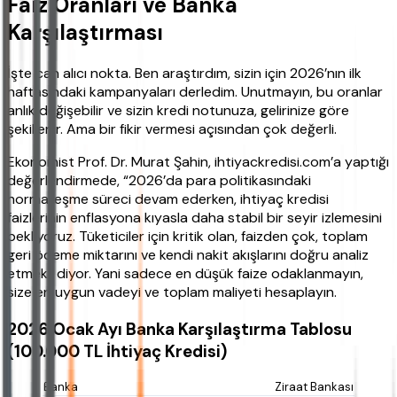
Faiz Oranları ve Banka
Karşılaştırması
İşte can alıcı nokta. Ben araştırdım, sizin için 2026’nın ilk
haftasındaki kampanyaları derledim. Unutmayın, bu oranlar
anlık değişebilir ve sizin kredi notunuza, gelirinize göre
şekillenir. Ama bir fikir vermesi açısından çok değerli.
Ekonomist Prof. Dr. Murat Şahin, ihtiyackredisi.com’a yaptığı
değerlendirmede, “2026’da para politikasındaki
normalleşme süreci devam ederken, ihtiyaç kredisi
faizlerinin enflasyona kıyasla daha stabil bir seyir izlemesini
bekliyoruz. Tüketiciler için kritik olan, faizden çok, toplam
geri ödeme miktarını ve kendi nakit akışlarını doğru analiz
etmek” diyor. Yani sadece en düşük faize odaklanmayın,
size en uygun vadeyi ve toplam maliyeti hesaplayın.
2026 Ocak Ayı Banka Karşılaştırma Tablosu
(100.000 TL İhtiyaç Kredisi)
Ziraat Bankası