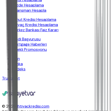
Yüzde Hesaplama
Finansman Hesapla
Konut Kredisi Hesaplama
İhtiyaç Kredisi Hesaplama
Merkez Bankası Faiz Kararı
Kredi Başvurusu
Mortgage Haberleri
Emekli Promosyonu
İban
Banka
Findeks
Trustpilot
© 2026
ihtiyackredisi.com