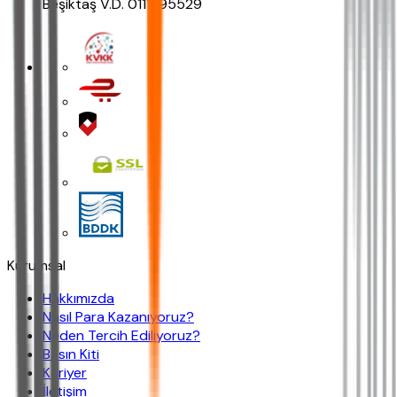
Beşiktaş V.D. 0111295529
Kurumsal
Hakkımızda
Nasıl Para Kazanıyoruz?
Neden Tercih Ediliyoruz?
Basın Kiti
Kariyer
İletişim