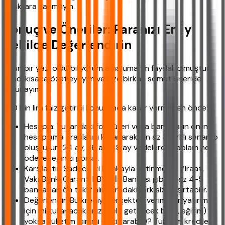
baskılara kanmayın.
Sonuç ve Öneriler: Paranızı En İyi
Şekilde Değerlendirin
Uzun bir yazı oldu biliyorum ama umarım faydalı olmuştur.
Şimdi kısaca özetleyeyim ve size birkaç somut öneride
bulunayım.
100 bin lira faiz getirisi konusunda karar vermeden önce:
Hesapla: Yukarıdaki formülleri veya bankaların online
hesaplama araçlarını kullanarak, en az 3 farklı senaryo
oluşturun. 24 ay, 36 ay, 48 ay vadelerde toplam ne
ödeyeceğinizi görün.
Karşılaştır: Sadece iki bankayla yetinmeyin. Ziraat,
VakıfBank, Garanti BBVA, İş Bankası gibi en az 4-5
bankadan ön teklif alın. Aradaki fark sizi şaşırtabilir.
Değerlendir: Bu krediyi gerçekten verimli bir yatırım
için mi kullanacaksınız (gelir getirecek bir iş, eğitim)
yoksa tüketim için mi (tatil, araba)? Tüketim kredileri,