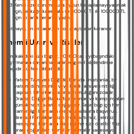
Kendi özel durumunuza uygun hesaplamayı yapmak
için, bir kağıt kalem alın ve 50.000 TL ile 100.000 TL
için iki farklı senaryo yazın.
Unutmayın, en iyi karar, en çok araştıranın kararıdır.
Önemli Uyarı ve Riskler
Bu makaledeki tüm bilgiler, 2026 Ocak ayı başındaki
araştırmalara dayanmaktadır ve genel bilgilendirme
amaçlıdır. Lütfen dikkat edin:
Yatırım Tavsiyesi Değildir: Burada anlatılanlar, bir
yatırım danışmanlığı veya kredi tavsiyesi niteliği
taşımaz. Nihai karar sizin sorumluluğunuzdadır.
Oranlar Değişir: Banka faiz oranları ve kampanyaları
günlük hatta saatlik değişebilir. Kesin bilgi için her
zaman ilgili bankanın resmi kanallarına başvurun.
Bireysel Farklılıklar: Sizin kredi notunuz, geliriniz,
mesleğiniz, bankayla olan ilişkiniz size özel bir faiz
oranı doğurabilir. Genel ortalamalar sadece yol