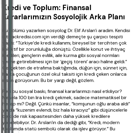
Kredi ve Toplum: Finansal
Kararlarımızın Sosyolojik Arka Planı
Bu bölümü yazarken sosyolog Dr. Elif Arslan’ı aradım. Kendisi
ihtiyackredisi.com için verdiği demeçte şu çarpıcı tespiti
yaptı: “Türkiye’de kredi kullanımı, bireysel bir tercihten çok
kolektif bir zorunluluğa dönüştü. Özellikle konut ve ihtiyaç
kredileri, gençlerin evlilik, aile kurma gibi sosyal normları
yerine getirebilmesi için bir ‘geçiş töreni’ aracı haline geldi.”
Gerçekten de etrafıma baktığımda, düğün için, sünnet için,
hatta çocuğunun özel okul taksiti için kredi çeken onlarca
insan görüyorum. Bu bir yargı değil, gözlem.
Peki bu sosyal baskı, finansal kararlarımızı nasıl etkiliyor?
Mesela 100 bin lira kredi çekmek, sadece matematiksel bir
hesap mı? Değil. Çünkü insanlar, “komşunun oğlu araba aldı”
ya da “kuzenim evlendi, biz hala kiracıyız” gibi düşüncelerle
belki de risk kapasitesinden daha yüksek kredilere
yönelebiliyor. Dr. Arslan’ın da dediği gibi, “Kredi, modern
toplumda statü sembolü olarak da işlev görüyor.” Bu