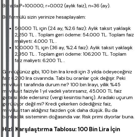
Burada P=100.000, r=0.002 (aylık faiz), n=36 (ay).
Bu formülü sizin yerinize hesaplayalım:
50.000 TL için (24 ay, %2.6 faiz): Aylık taksit yaklaşık
2,250 TL . Toplam geri ödeme: 54.000 TL. Toplam faiz
maliyeti: 4.000 TL .
100.000 TL için (36 ay, %2.4 faiz): Aylık taksit yaklaşık
2,950 TL . Toplam geri ödeme: 106.200 TL. Toplam
faiz maliyeti: 6.200 TL .
Gördüğünüz gibi, 100 bin lira kredi için 3 yılda ödeyeceğiniz
faiz 6.200 lira civarında. Tabi bu oranlar çok değişir. Peki
mevduat tarafında durum ne? 100 bin lirayı, yıllık %45
mevduat faiziyle 1 yıl vadeli yatırırsanız, 45.000 TL faiz
getirisi elde edersiniz (vergi kesintisi hariç). Aradaki uçurum
görülüyor değil mi? Kredi çekerken ödediğiniz faiz,
mevduattan aldığınız faizden çok daha düşük. Bu da
bankacılık sisteminin doğasında var. Risk primi diyorlar buna.
Hızlı Karşılaştırma Tablosu: 100 Bin Lira İçin