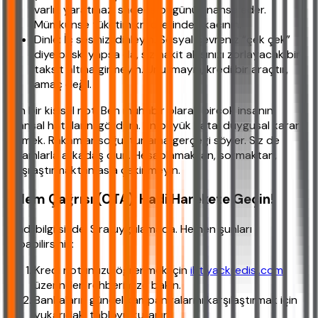
varlık yaratmaz, sadece bugünü finanse eder.
Mümkünse tüketim kredilerinden kaçının.
Dinle: İç sesinizi dinleyin. Sosyal çevreniz “çek çek”
diye baskı yapsa da, siz nakit akışınızı zorlayacak bir
taksit altına girmeyin. Unutmayın, kredi bir araçtır,
amaç değil.
Son bir kişisel not: Ben muhabir olarak birçok insanın
finansal hatalarını gördüm. En büyük hata, duygusal karar
vermek. Rakamlar soğuktur ama gerçeği söyler. Siz de
rakamlarla arkadaş olun. Hesaplamaktan, sormaktan,
karşılaştırmaktan asla çekinmeyin.
Eylem Çağrısı (CTA): Hadi Harekete Geçin!
Şimdi bilgi sizde. Sıra uygulamada. Hemen şunları
yapabilirsiniz:
Kredi notunuzu öğrenmek için
ihtiyackredisi.com
üzerinden rehberimize bakın.
Bankaların güncel kampanyalarını karşılaştırmak için
yukarıdaki tabloyu kullanın.