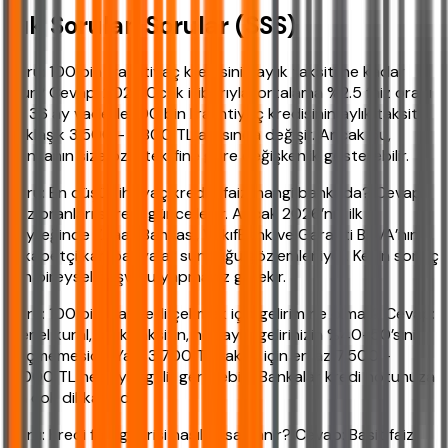
Sık Sorulan Sorular (SSS)
Soru: 100 bin lira ihtiyaç kredisinin aylık taksiti ne kadar
olur? Cevap: 2026 Ocak itibarıyla, ortalama %2.5 faiz oranı
ve 36 ay vade ile 100 bin lira ihtiyaç kredisinin aylık taksiti
yaklaşık 3,500 - 3,800 TL arasında değişir. Ancak bu,
bankanın size özel teklifine göre değişkenlik gösterebilir.
Soru: En düşük ihtiyaç kredisi faizi hangi bankada? Cevap:
Faiz oranları sürekli güncellenir. Ancak 2026’nın ilk
çeyreğinde Ziraat Bankası, VakıfBank ve Garanti BBVA’nın
rekabetçi kampanyalar sunduğu gözlemleniyor. Kesin sonuç
için bireysel başvuru yapmanız gerekir.
Soru: 100 bin lira kredi çekmek için gelirim ne olmalı? Cevap:
Genel kural, aylık taksitin, net aylık gelirinizin %40-50’sini
geçmemesidir. Yani 3,700 TL taksit için en az 7,500 -
9,000 TL net aylık gelir gerekebilir. Bankalar kredi notunuza
da çok dikkat eder.
Soru: Kredi faiz getirisi nasıl hesaplanır? Cevap: Basit faiz