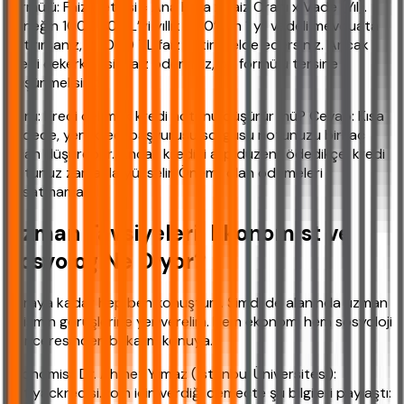
formülü: Faiz Getirisi = Ana Para x Faiz Oranı x Vade (Yıl).
Örneğin 100.000 TL’yi yıllık %20’den 1 yıl vadeli mevduata
yatırırsanız, 20.000 TL faiz getirisi elde edersiniz. Ancak
kredi çekerken siz faiz ödersiniz, bu formülü tersine
düşünmelisiniz.
Soru: Kredi çekmek kredi notunu düşürür mü? Cevap: Kısa
vadede, yeni kredi başvurusu sorgusu notunuzu birkaç
puan düşürebilir. Ancak krediyi alıp düzenli ödedikçe, kredi
notunuz zamanla yükselir. Önemli olan ödemeleri
aksatmamak.
Uzman Tavsiyeleri: Ekonomist ve
Sosyolog Ne Diyor?
Buraya kadar hep ben konuştum. Şimdi de alanında uzman
iki ismin görüşlerine yer verelim. Hem ekonomi hem sosyoloji
penceresinden bakalım konuya.
Ekonomist Dr. Ahmet Yılmaz (İstanbul Üniversitesi):
“ihtiyackredisi.com için verdiği demeçte şu bilgileri paylaştı: