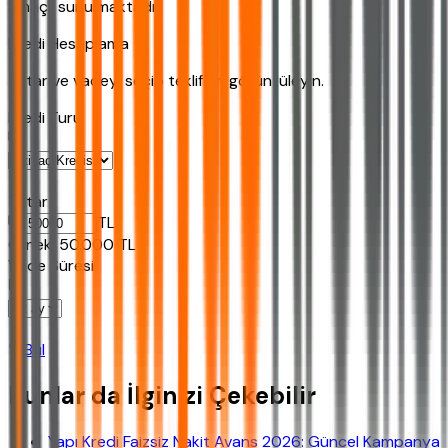
amaçlı sunulmaktadır.
Kredi Hesaplama
Tutar ve vadeyi seçip teklifleri görüntüleyin.
Kredi Turu
Tutar
TL
Ornek:
50.000
TL
Vade Süresi
Bul
Bunlar da İlginizi Çekebilir
Yapı Kredi Faizsiz Nakit Avans 2026: Güncel Kampanya