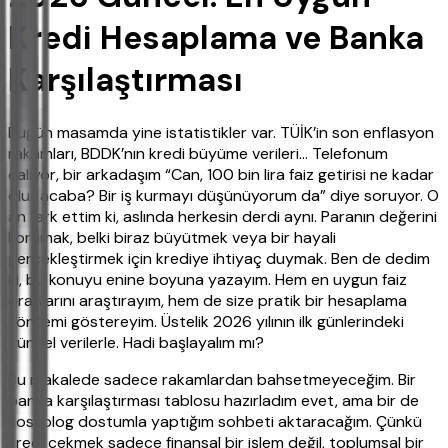
Kredi Hesaplama ve Banka
Karşılaştırması
Bugün masamda yine istatistikler var. TÜİK’in son enflasyon
rakamları, BDDK’nın kredi büyüme verileri... Telefonum
çalıyor, bir arkadaşım “Can, 100 bin lira faiz getirisi ne kadar
olur acaba? Bir iş kurmayı düşünüyorum da” diye soruyor. O
an fark ettim ki, aslında herkesin derdi aynı. Paranın değerini
korumak, belki biraz büyütmek veya bir hayali
gerçekleştirmek için krediye ihtiyaç duymak. Ben de dedim
ki, bu konuyu enine boyuna yazayım. Hem en uygun faiz
oranlarını araştırayım, hem de size pratik bir hesaplama
yöntemi göstereyim. Üstelik 2026 yılının ilk günlerindeki
güncel verilerle. Hadi başlayalım mı?
Bu makalede sadece rakamlardan bahsetmeyeceğim. Bir
banka karşılaştırması tablosu hazırladım evet, ama bir de
sosyolog dostumla yaptığım sohbeti aktaracağım. Çünkü
kredi çekmek sadece finansal bir işlem değil, toplumsal bir