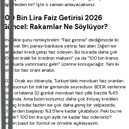
olgu. Neden mi? İşte o zaman anlayacaksınız.
100 Bin Lira Faiz Getirisi 2026
Güncel: Rakamlar Ne Söylüyor?
Öncelikle şunu netleştirelim: “Faiz getirisi” dediğimizde iki
taraf var. Biri, parayı bankaya yatırıp faiz alan. Diğeri ise
bankadan kredi çekip faiz ödeyen. Biz burada daha çok
“100 bin liralık bir kredinin maliyeti” ya da “100 bin liranızı
mevduata yatırırsanız geliri” üzerine konuşacağız. Yani iki
yönlü bir faiz oranı analizi.
2026 Ocak ayı itibarıyla, Türkiye’deki mevduat faiz oranları
enflasyonun bir miktar gerisinde seyrediyor. BDDK verilerine
göre, ortalama 32 günlük mevduat faizi yıllık bazda %45
civarında. Ama bizim konumuz daha çok ihtiyaç kredileri.
İhtiyaç kredisi faizleri ise çok daha geniş bir yelpazede,
%1.8’lerden başlayıp %3.5’lere kadar çıkabiliyor. Peki bu ne
demek? 100 bin lira için aylık ne kadar faiz ödersiniz?
Hemen basit bir formül ve örnekle açıklayayım.