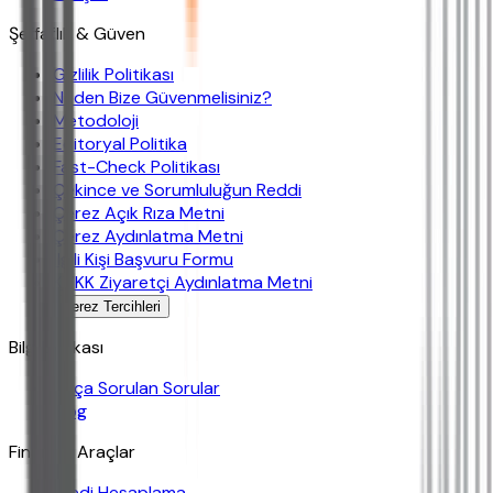
Şeffaflık & Güven
Gizlilik Politikası
Neden Bize Güvenmelisiniz?
Metodoloji
Editoryal Politika
Fast-Check Politikası
Çekince ve Sorumluluğun Reddi
Çerez Açık Rıza Metni
Çerez Aydınlatma Metni
İlgili Kişi Başvuru Formu
KVKK Ziyaretçi Aydınlatma Metni
Çerez Tercihleri
Bilgi Bankası
Sıkça Sorulan Sorular
Blog
Finansal Araçlar
Kredi Hesaplama