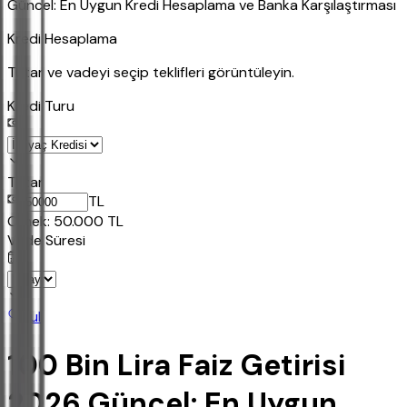
Güncel: En Uygun Kredi Hesaplama ve Banka Karşılaştırması
Kredi Hesaplama
Tutar ve vadeyi seçip teklifleri görüntüleyin.
Kredi Turu
Tutar
TL
Ornek:
50.000
TL
Vade Süresi
Bul
100 Bin Lira Faiz Getirisi
2026 Güncel: En Uygun