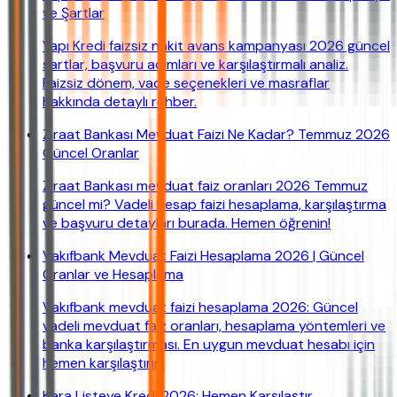
ve Şartlar
Yapı Kredi faizsiz nakit avans kampanyası 2026 güncel
şartlar, başvuru adımları ve karşılaştırmalı analiz.
Faizsiz dönem, vade seçenekleri ve masraflar
hakkında detaylı rehber.
Ziraat Bankası Mevduat Faizi Ne Kadar? Temmuz 2026
Güncel Oranlar
Ziraat Bankası mevduat faiz oranları 2026 Temmuz
güncel mi? Vadeli hesap faizi hesaplama, karşılaştırma
ve başvuru detayları burada. Hemen öğrenin!
Vakıfbank Mevduat Faizi Hesaplama 2026 | Güncel
Oranlar ve Hesaplama
Vakıfbank mevduat faizi hesaplama 2026: Güncel
vadeli mevduat faiz oranları, hesaplama yöntemleri ve
banka karşılaştırması. En uygun mevduat hesabı için
hemen karşılaştırın!
Kara Listeye Kredi 2026: Hemen Karşılaştır