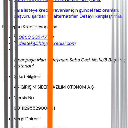
Kara listeye kredi arayanlar için güncel faiz oranları,
başvuru şartları ve alternatifler. Detaylı karşılaştırma!
En Uygun Kredi Hesaplama
0850 302 47 90
destek@ihtiyackredisi.com
Sinanpaşa Mah. Süleyman Seba Cad. No:14/5 Beşiktaş
/ İstanbul
Şirket Bilgileri
AK GİRİŞİM SİBER YAZILIM OTONOM A.Ş.
Mersis No
0011129552900001
Vergi Dairesi