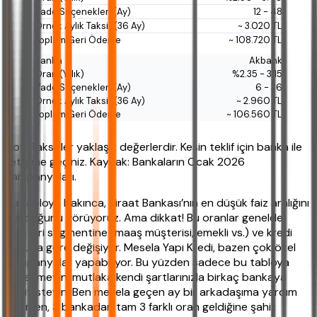
12 - 48
~ 3.020 TL
~ 108.720 TL
Akbank
%2.35 - 3.15
6 - 36
~ 2.960 TL
~ 106.560 TL
Not: Taksitler yaklaşık değerlerdir. Kesin teklif için banka ile
iletişime geçiniz. Kaynak: Bankaların Ocak 2026
kampanyaları.
Bu tabloya bakınca, Ziraat Bankası’nın en düşük faiz aralığını
sunduğunu görüyoruz. Ama dikkat! Bu oranlar genelde
müşteri segmentine (maaş müşterisi, emekli vs.) ve kredi
notuna göre değişiyor. Mesela Yapı Kredi, bazen çok özel
kampanyalar yapabiliyor. Bu yüzden sadece bu tabloya
güvenmeyin, mutlaka kendi şartlarınızla birkaç bankaya
teklif isteyin. Ben mesela geçen ay bir arkadaşıma yardım
ederken, 3 bankadan tam 3 farklı oran geldiğine şahit