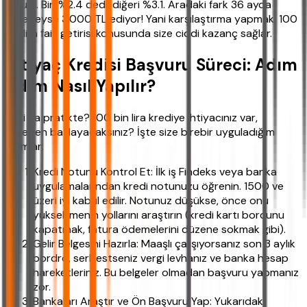
oldum. Biri %2.4 dedi, diğeri %3.1. Aradaki fark 36 ayda
neredeyse 3.000 TL ediyor! Yani karşılaştırma yapmak, 100
bin lira faiz getirisi konusunda size ciddi kazanç sağlar.
İhtiyaç Kredisi Başvuru Süreci: Adım
Adım Nasıl Yapılır?
Peki ya pratikte? 100 bin lira krediye ihtiyacınız var,
nereden başlayacaksınız? İşte size birebir uyguladığım
adımlar:
Kredi Notunu Kontrol Et: İlk iş Findeks veya banka
uygulamalarından kredi notunuzu öğrenin. 1500 ve
üzeri iyi kabul edilir. Notunuz düşükse, önce onu
yükseltmenin yollarını araştırın (kredi kartı borcunu
kapatmak, fatura ödemelerini düzene sokmak gibi).
Gelir Belgesini Hazırla: Maaşlı çalışıyorsanız son 3 aylık
bordro, serbestseniz vergi levhanız ve banka hesap
hareketleriniz. Bu belgeler olmadan başvuru yapmanız
zor.
Bankaları Araştır ve Ön Başvuru Yap: Yukarıdaki