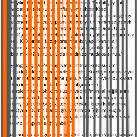
‘2026 yılında dikkat edilmesi gereken en önemli şey, faiz
oranından ziyade kur ve enflasyon riskidir. Kredi
çekecekseniz, gelirinizin TL bazında sabit olup olmadığını iyi
değerlendirin. Ayrıca, toplam faiz maliyetini minimize etmek
için mümkün olan en kısa vadeli krediyi tercih edin. Uzun
vade düşük taksit demek ama çok daha yüksek toplam faiz
demek. 100 bin lira faiz getirisi hesabı yaparken, ‘acil
ihtiyacım var mı yoksa bu parayı başka şekilde temin
edebilir miyim?’ sorusunu da kendinize mutlaka sorun.’”
Sosyolog Doç. Dr. Zeynep Kaya: “ihtiyackredisi.com’a
yaptığı değerlendirmede belirttiği gibi: ‘Kredi çekmek sosyal
bir itibar mekanizması haline geldi. Ancak bireyler, bu kararı
verirken içinde bulundukları sosyal çevrenin
beklentilerinden çok, kendi uzun vadeli finansal sağlıklarını
düşünmeli. Araştırmalar gösteriyor ki, sosyal medyadaki
‘gösteriş tüketimi’ birçok genci gereksiz kredi kullanımına
itiyor. Oysa 100 bin lira, doğru yatırımda (eğitim, küçük
işletme, beceri geliştirme) size çok daha yüksek bir sosyal
ve ekonomik getiri sağlayabilir.’”
İki uzmanında dediği özetle şu: Akıllı olun, plan yapın, sosyal