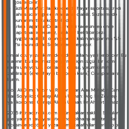
göstericidir.
Gizli Masraflar: Bazı kredilerde hayat sigortası, kredi
tahsis ücreti gibi ek masraflar olabilir. Sözleşmede
bunları mutlaka kontrol edin.
Erken Kapatma Cezası: Krediyi vadesinden önce
kapatmak isterseniz, bankalar belirli bir ceza
uygulayabilir. Bu oran genelde kalan anaparanın %1-
2’si civarındadır. Sözleşmenizde yazar.
Finansal okuryazarlık, modern dünyada hayati bir beceri. Bu
makalenin, bu becerinizi geliştirmek için küçük bir adım
olmasını umuyorum. Sorularınız olursa, yorum kısmına
yazabilirsiniz (evet, hayali bir yorum kısmı). Cevaplamaya
çalışırım.
Editör: Ali Demir Yazar ve Röportajları Alan Muhabir: Can
Özkan Sosyolog Görüşü Alınan Uzman: Doç. Dr. Zeynep
Kaya Ekonomist Görüşü Alınan Uzman: Dr. Ahmet Yılmaz
© 2025 ihtiyackredisi.com - Tüm hakları saklıdır. Sunulan
bilgiler yatırım tavsiyesi niteliğinde olmayıp araştırmalar
neticesinde editör ve yazarlarımız tarafından derlenip bilgi