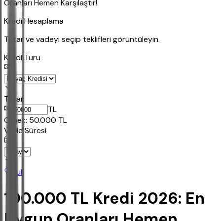
Oranları Hemen Karşılaştır!
Kredi Hesaplama
Tutar ve vadeyi seçip teklifleri görüntüleyin.
Kredi Turu
Tutar
TL
Ornek:
50.000
TL
Vade Süresi
Bul
100.000 TL Kredi 2026: En
Uygun Oranları Hemen