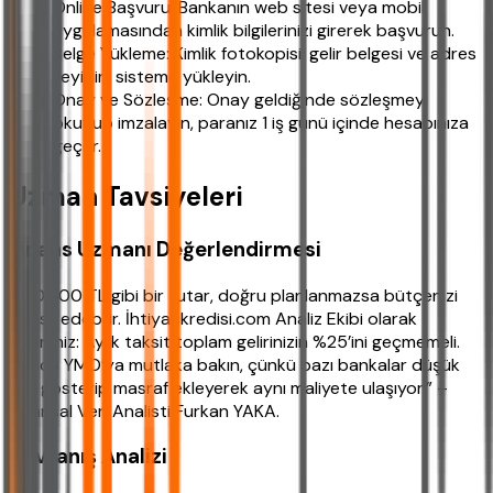
Online Başvuru: Bankanın web sitesi veya mobil
uygulamasından kimlik bilgilerinizi girerek başvurun.
Belge Yükleme: Kimlik fotokopisi, gelir belgesi ve adres
teyidini sisteme yükleyin.
Onay ve Sözleşme: Onay geldiğinde sözleşmeyi
okuyup imzalayın, paranız 1 iş günü içinde hesabınıza
geçer.
Uzman Tavsiyeleri
Finans Uzmanı Değerlendirmesi
“100.000 TL gibi bir tutar, doğru planlanmazsa bütçenizi
altüst edebilir. İhtiyackredisi.com Analiz Ekibi olarak
önerimiz: Aylık taksit toplam gelirinizin %25’ini geçmemeli.
Ayrıca YMO’ya mutlaka bakın, çünkü bazı bankalar düşük
faiz gösterip masraf ekleyerek aynı maliyete ulaşıyor.” –
Finansal Veri Analisti Furkan YAKA.
Davranış Analizi