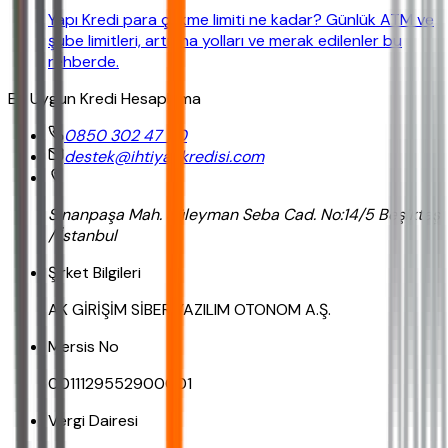
Yapı Kredi para çekme limiti ne kadar? Günlük ATM ve
şube limitleri, artırma yolları ve merak edilenler bu
rehberde.
En Uygun Kredi Hesaplama
0850 302 47 90
destek@ihtiyackredisi.com
Sinanpaşa Mah. Süleyman Seba Cad. No:14/5 Beşiktaş
/ İstanbul
Şirket Bilgileri
AK GİRİŞİM SİBER YAZILIM OTONOM A.Ş.
Mersis No
0011129552900001
Vergi Dairesi