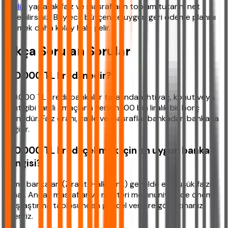
analizi
yaparak faiz ve masrafların toplam tutarını net
görebilirsiniz. Böylece bütçenize uygun geri ödeme planını
seçmek daha kolay hale gelir.
Sıkça Sorulan Sorular
100.000 TL kredi nedir?
100.000 TL kredi, bankalar tarafından ihtiyaç, konut veya
taşıt gibi farklı amaçlarla verilen 100 bin liralık bir borç
ürünüdür. Faiz oranı, vade ve masraflar bankadan bankaya
değişir.
100.000 TL kredi çekmek için en uygun banka
hangisi?
Kamu bankaları (Ziraat, Halkbank) genelde en düşük faizi
sunar. Ancak masraflar ve müşteri memnuniyeti de önemli;
karşılaştırma tablosundan güncel verilere göz atmanızı
öneririz.