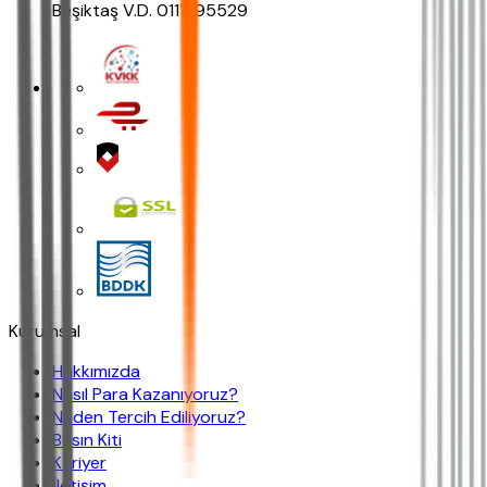
Beşiktaş V.D. 0111295529
Kurumsal
Hakkımızda
Nasıl Para Kazanıyoruz?
Neden Tercih Ediliyoruz?
Basın Kiti
Kariyer
İletişim