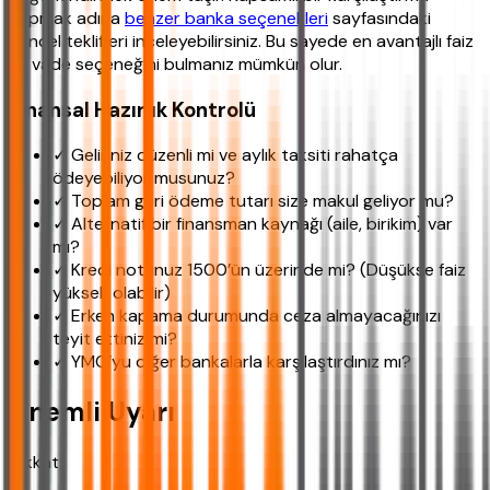
yapmak adına
benzer banka seçenekleri
sayfasındaki
güncel teklifleri inceleyebilirsiniz. Bu sayede en avantajlı faiz
ve vade seçeneğini bulmanız mümkün olur.
Finansal Hazırlık Kontrolü
✓ Geliriniz düzenli mi ve aylık taksiti rahatça
ödeyebiliyor musunuz?
✓ Toplam geri ödeme tutarı size makul geliyor mu?
✓ Alternatif bir finansman kaynağı (aile, birikim) var
mı?
✓ Kredi notunuz 1500’ün üzerinde mi? (Düşükse faiz
yüksek olabilir)
✓ Erken kapama durumunda ceza almayacağınızı
teyit ettiniz mi?
✓ YMO’yu diğer bankalarla karşılaştırdınız mı?
Önemli Uyarı
Dikkat: