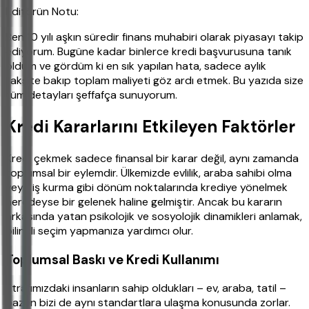
Editörün Notu:
Ben 10 yılı aşkın süredir finans muhabiri olarak piyasayı takip
ediyorum. Bugüne kadar binlerce kredi başvurusuna tanık
oldum ve gördüm ki en sık yapılan hata, sadece aylık
taksite bakıp toplam maliyeti göz ardı etmek. Bu yazıda size
tüm detayları şeffafça sunuyorum.
Kredi Kararlarını Etkileyen Faktörler
Kredi çekmek sadece finansal bir karar değil, aynı zamanda
toplumsal bir eylemdir. Ülkemizde evlilik, araba sahibi olma
veya iş kurma gibi dönüm noktalarında krediye yönelmek
neredeyse bir gelenek haline gelmiştir. Ancak bu kararın
arkasında yatan psikolojik ve sosyolojik dinamikleri anlamak,
bilinçli seçim yapmanıza yardımcı olur.
Toplumsal Baskı ve Kredi Kullanımı
Etrafımızdaki insanların sahip oldukları – ev, araba, tatil –
bazen bizi de aynı standartlara ulaşma konusunda zorlar.