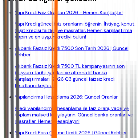
Yapı Kredi Faiz Oranları 2026 - Hemen Karşılaştır!
Yapı Kredi güncel faiz oranlarını öğrenin. İhtiyaç, konut,
taşıt kredisi faizleri ve masraflar. Hemen karşılaştırma
yapın ve en uygun krediyi bulun!
Akbank Faizsiz Kredi 7500 Son Tarih 2026 | Güncel
Rehber
Akbank Faizsiz Kredi 7500 TL kampanyasının son
başvuru tarihi, şartları ve alternatif banka
karşılaştırmaları. 2026 Q3 güncel faizsiz kredi
fırsatlarını keşfedin.
Yapılandırma Hesaplama 2026: Güncel Oranlar
Kredi yapılandırma hesaplama ile faiz oranı, vade ve
toplam maliyeti karşılaştırın. Güncel banka oranları ve
masraflar. Hemen hesaplayın!
Yapı Kredi Para Çekme Limiti 2026 | Güncel Rehber