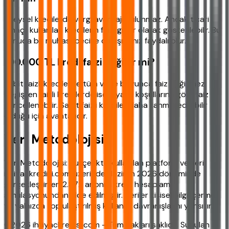
Bireysel kredilerde vergi avantajı bulunmaz. Ancak ticari
amaçlı kullanılan kredilerin faizi gider olarak gösterilebilir. Bu
konuda bir muhasebeciye danışmanız faydalı olur.
100.000 TL kredi faizi değişir mi?
Sabit faizli kredilerde tüm vade boyunca faiz değişmez.
Değişken faizli kredilerde ise piyasa koşullarına göre faiz
güncellenebilir. Sabit faizli krediler daha tahmin edilebilir
olduğu için avantajlıdır.
Veri Metodolojisi
Veri Metodolojisi: Bu içerikte kullanılan platform verileri,
ihtiyackredisi.com üzerinde Haziran 2026 döneminde
gerçekleştirilen 2.872 anonim kredi hesaplama
simülasyonundan elde edilmiştir. Veriler kişisel bilgi içermez
ve yalnızca toplulaştırılmış kullanıcı davranışlarını yansıtır.
©2026 ihtiyackredisi.com - Tüm hakları saklıdır. Sunulan