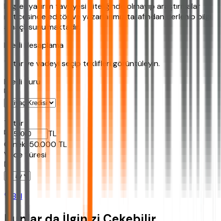
bilgiler yatırım tavsiyesi niteliğinde olmayıp araştırmalar
neticesinde editör ve yazarlarımız tarafından derlenip bilgi
amaçlı sunulmaktadır.
Kredi Hesaplama
Tutar ve vadeyi seçip teklifleri görüntüleyin.
Kredi Turu
Tutar
TL
Ornek:
50.000
TL
Vade Süresi
Bul
Bunlar da İlginizi Çekebilir