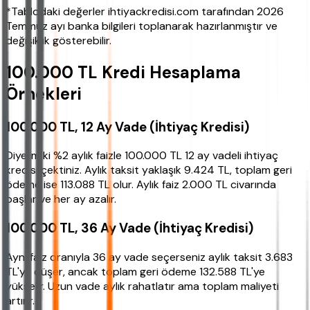
*Tablodaki değerler ihtiyackredisi.com tarafından 2026
Temmuz ayı banka bilgileri toplanarak hazırlanmıştır ve
değişiklik gösterebilir.
100.000 TL Kredi Hesaplama
Örnekleri
100.000 TL, 12 Ay Vade (İhtiyaç Kredisi)
Diyelim ki %2 aylık faizle 100.000 TL 12 ay vadeli ihtiyaç
kredisi çektiniz. Aylık taksit yaklaşık 9.424 TL, toplam geri
ödeme ise 113.088 TL olur. Aylık faiz 2.000 TL civarında
başlar ve her ay azalır.
100.000 TL, 36 Ay Vade (İhtiyaç Kredisi)
Aynı faiz oranıyla 36 ay vade seçerseniz aylık taksit 3.683
TL'ye düşer, ancak toplam geri ödeme 132.588 TL'ye
yükselir. Uzun vade aylık rahatlatır ama toplam maliyeti
artırır.