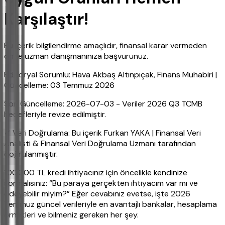
Karşılaştır!
Bu içerik bilgilendirme amaçlıdır, finansal karar vermeden
önce uzman danışmanınıza başvurunuz.
Editoryal Sorumlu: Hava Akbaş Altınpıçak, Finans Muhabiri |
Güncelleme: 03 Temmuz 2026
Son Güncelleme: 2026-07-03 - Veriler 2026 Q3 TCMB
hedefleriyle revize edilmiştir.
✔ Veri Doğrulama: Bu içerik Furkan YAKA | Finansal Veri
Analisti & Finansal Veri Doğrulama Uzmanı tarafından
doğrulanmıştır.
100.000 TL kredi ihtiyacınız için öncelikle kendinize
sormalısınız: “Bu paraya gerçekten ihtiyacım var mı ve
ödeyebilir miyim?” Eğer cevabınız evetse, işte 2026
Temmuz güncel verileriyle en avantajlı bankalar, hesaplama
örnekleri ve bilmeniz gereken her şey.