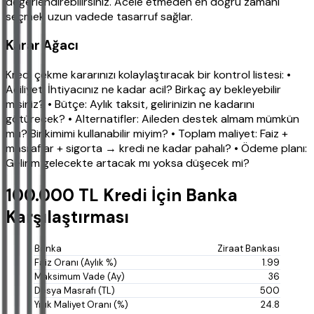
değerlendirebilirsiniz. Acele etmeden en doğru zamanı
seçmek uzun vadede tasarruf sağlar.
Karar Ağacı
Kredi çekme kararınızı kolaylaştıracak bir kontrol listesi: •
Aciliyet: İhtiyacınız ne kadar acil? Birkaç ay bekleyebilir
misiniz? • Bütçe: Aylık taksit, gelirinizin ne kadarını
götürecek? • Alternatifler: Aileden destek almam mümkün
mü? Birikimimi kullanabilir miyim? • Toplam maliyet: Faiz +
masraflar + sigorta → kredi ne kadar pahalı? • Ödeme planı:
Gelirim gelecekte artacak mı yoksa düşecek mi?
100.000 TL Kredi İçin Banka
Karşılaştırması
Ziraat Bankası
1.99
36
500
24.8