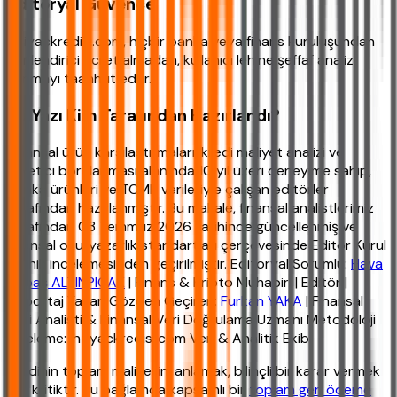
Editoryal Güvence
ihtiyackredisi.com, hiçbir banka veya finans kuruluşundan
yönlendirici ücret almadan, kullanıcı lehine şeffaf analiz
sunmayı taahhüt eder.
Bu Yazı Kim Tarafından Hazırlandı?
Finansal ürün karşılaştırmaları, kredi maliyet analizi ve
tüketici borçlanması alanında 10 yıl üzeri deneyime sahip,
banka ürünleri ve TCMB verileriyle çalışan editörler
tarafından hazırlanmıştır. Bu makale, finansal analistlerimiz
tarafından 03 Temmuz 2026 tarihinde güncellenmiş ve
finansal okuryazarlık standartları çerçevesinde Editör Kurul
teknik incelemesinden geçirilmiştir. Editoryal Sorumlu:
Hava
Akbaş ALTINPIÇAK
| Finans & Kripto Muhabiri | Editör |
Röportaj Yazarı Gözden Geçiren:
Furkan YAKA
| Finansal
Veri Analisti & Finansal Veri Doğrulama Uzmanı Metodoloji
inceleme: ihtiyackredisi.com Veri & Analitik Ekibi
Kredinin toplam maliyetini anlamak, bilinçli bir karar vermek
için kritiktir. Bu bağlamda kapsamlı bir
toplam geri ödeme