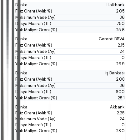
Halkbank
2.05
36
750
25.6
Garanti BBVA
2.15
24
0
26.9
İş Bankası
2.08
36
600
25.1
Akbank
2.25
24
0
28.0