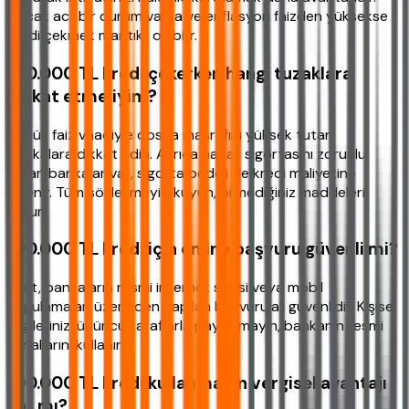
Ancak acil bir durum varsa ve enflasyon faizden yüksekse
kredi çekmek mantıklı olabilir.
100.000 TL kredi çekerken hangi tuzaklara
dikkat etmeliyim?
Düşük faiz vaadiyle dosya masrafını yüksek tutan
bankalara dikkat edin. Ayrıca hayat sigortasını zorunlu
tutan bankalar var, sigorta bedeli de kredi maliyetine
eklenir. Tüm sözleşmeyi okuyun, bilmediğiniz maddeleri
sorun.
100.000 TL kredi için online başvuru güvenli mi?
Evet, bankaların resmi internet sitesi veya mobil
uygulamaları üzerinden yapılan başvurular güvenlidir. Kişisel
bilgilerinizi üçüncü taraflarla paylaşmayın, bankanın resmi
kanallarını kullanın.
100.000 TL kredi kullanmanın vergisel avantajı
var mı?