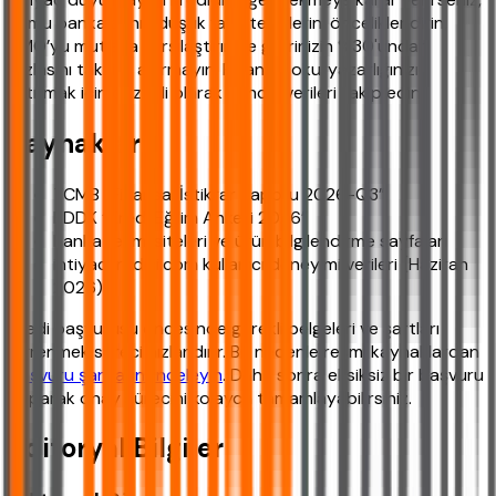
kamu bankalarının düşük faizli tekliflerini önceliklendirin,
YMO’yu mutlaka karşılaştırın ve gelirinizin %30'undan
fazlasını taksite ayırmayın. Finansal okuryazarlığınızı
artırmak için düzenli olarak güncel verileri takip edin.
Kaynaklar
TCMB “Finansal İstikrar Raporu 2026-Q3”
BDDK “Kredi Eğilim Anketi 2026”
Banka resmi siteleri ve ürün bilgilendirme sayfaları
ihtiyackredisi.com kullanıcı deneyimi verileri (Haziran
2026)
Kredi başvurusu öncesinde gerekli belgeleri ve şartları
öğrenmek süreci hızlandırır. Bu nedenle resmi kaynaklardan
başvuru şartlarını inceleyin
. Daha sonra eksiksiz bir başvuru
yaparak onay sürecini kolayca tamamlayabilirsiniz.
Editoryal Bilgiler