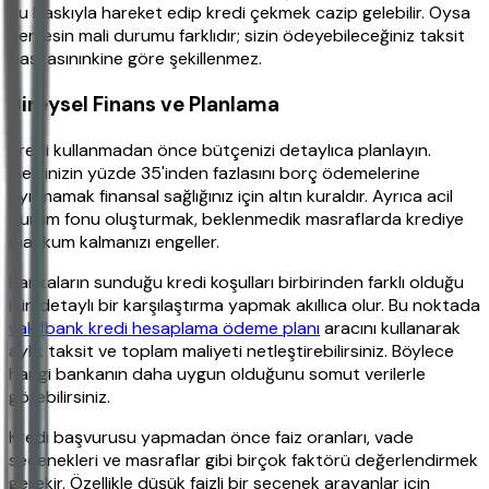
Bu baskıyla hareket edip kredi çekmek cazip gelebilir. Oysa
herkesin mali durumu farklıdır; sizin ödeyebileceğiniz taksit
başkasınınkine göre şekillenmez.
Bireysel Finans ve Planlama
Kredi kullanmadan önce bütçenizi detaylıca planlayın.
Gelirinizin yüzde 35'inden fazlasını borç ödemelerine
ayırmamak finansal sağlığınız için altın kuraldır. Ayrıca acil
durum fonu oluşturmak, beklenmedik masraflarda krediye
mahkum kalmanızı engeller.
Bankaların sunduğu kredi koşulları birbirinden farklı olduğu
için detaylı bir karşılaştırma yapmak akıllıca olur. Bu noktada
vakıfbank kredi hesaplama ödeme planı
aracını kullanarak
aylık taksit ve toplam maliyeti netleştirebilirsiniz. Böylece
hangi bankanın daha uygun olduğunu somut verilerle
görebilirsiniz.
Kredi başvurusu yapmadan önce faiz oranları, vade
seçenekleri ve masraflar gibi birçok faktörü değerlendirmek
gerekir. Özellikle düşük faizli bir seçenek arayanlar için