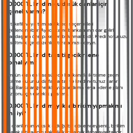
100.000 TL kredi notu düşük olanlar için
seçenek var mı?
Evet, kefilli veya teminatlı kredi seçenekleri
değerlendirilebilir. Ayrıca kamu bankalarının dar gelirli
vatandaşlara özel paketleri bulunmaktadır. Kredi notunuzu
yükseltmek için düzenli faturalarınızı ödeyin.
100.000 TL kredi taksiti gecikirse ne
yapmalıyım?
Mümkün olan en kısa sürede bankanızla iletişime geçin.
Gecikme durumunda faiz artar ve kredi notunuz zarar
görür. Bankalar genellikle yapılandırma veya ödeme planı
revizyonu için esneklik gösterir.
100.000 TL kredi mi yoksa birikim yapmak mı
daha iyi?
Faiz oranlarının yüksek olduğu bir dönemdeyseniz, birikim
yaparak ihtiyacınızı nakit ile karşılamak daha avantajlıdır.