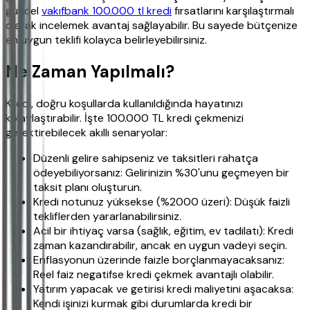
güncel
vakıfbank 100.000 tl kredi
fırsatlarını karşılaştırmalı
olarak incelemek avantaj sağlayabilir. Bu sayede bütçenize
en uygun teklifi kolayca belirleyebilirsiniz.
Ne Zaman Yapılmalı?
Kredi, doğru koşullarda kullanıldığında hayatınızı
kolaylaştırabilir. İşte 100.000 TL kredi çekmenizi
gerektirebilecek akıllı senaryolar:
Düzenli gelire sahipseniz ve taksitleri rahatça
ödeyebiliyorsanız: Gelirinizin %30'unu geçmeyen bir
taksit planı oluşturun.
Kredi notunuz yüksekse (%2000 üzeri): Düşük faizli
tekliflerden yararlanabilirsiniz.
Acil bir ihtiyaç varsa (sağlık, eğitim, ev tadilatı): Kredi
zaman kazandırabilir, ancak en uygun vadeyi seçin.
Enflasyonun üzerinde faizle borçlanmayacaksanız:
Reel faiz negatifse kredi çekmek avantajlı olabilir.
Yatırım yapacak ve getirisi kredi maliyetini aşacaksa:
Kendi işinizi kurmak gibi durumlarda kredi bir