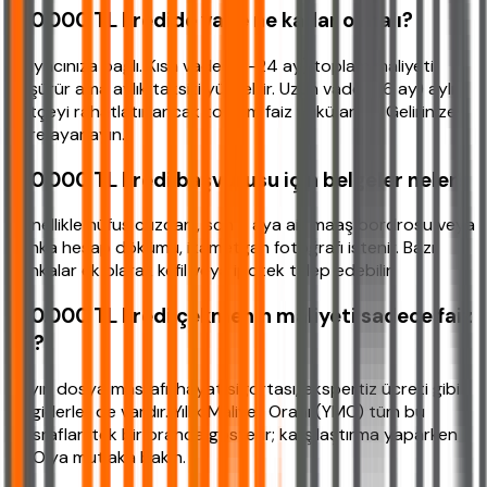
100.000 TL kredide vade ne kadar olmalı?
İhtiyacınıza bağlı. Kısa vade (12-24 ay) toplam maliyeti
düşürür ama aylık taksiti yükseltir. Uzun vade (36 ay) aylık
bütçeyi rahatlatır ancak toplam faiz yükü artar. Gelirinize
göre ayarlayın.
100.000 TL kredi başvurusu için belgeler neler?
Genellikle nüfus cüzdanı, son 3 aya ait maaş bordrosu veya
banka hesap dökümü, ikametgah fotoğrafı istenir. Bazı
bankalar ek olarak kefil veya ipotek talep edebilir.
100.000 TL kredi çekmenin maliyeti sadece faiz
mi?
Hayır, dosya masrafı, hayat sigortası, ekspertiz ücreti gibi
ek giderler de vardır. Yıllık Maliyet Oranı (YMO) tüm bu
masrafları tek bir oranda gösterir; karşılaştırma yaparken
YMO’ya mutlaka bakın.