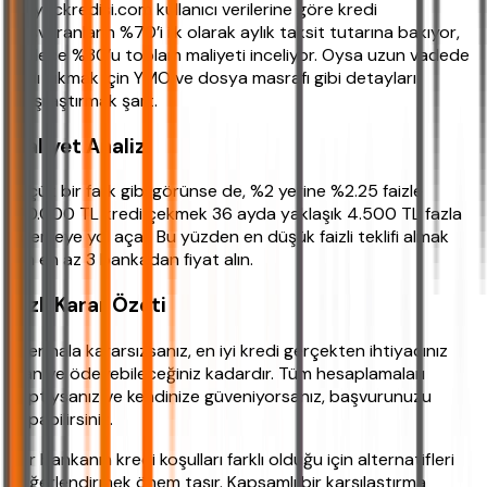
İhtiyackredisi.com kullanıcı verilerine göre kredi
başvuranların %70’i ilk olarak aylık taksit tutarına bakıyor,
sadece %30’u toplam maliyeti inceliyor. Oysa uzun vadede
karlı çıkmak için YMO ve dosya masrafı gibi detayları
karşılaştırmak şart.
Maliyet Analizi
Küçük bir fark gibi görünse de, %2 yerine %2.25 faizle
100.000 TL kredi çekmek 36 ayda yaklaşık 4.500 TL fazla
ödemeye yol açar. Bu yüzden en düşük faizli teklifi almak
için en az 3 bankadan fiyat alın.
Hızlı Karar Özeti
Eğer hala kararsızsanız, en iyi kredi gerçekten ihtiyacınız
olan ve ödeyebileceğiniz kadardır. Tüm hesaplamaları
yaptıysanız ve kendinize güveniyorsanız, başvurunuzu
yapabilirsiniz.
Her bankanın kredi koşulları farklı olduğu için alternatifleri
değerlendirmek önem taşır. Kapsamlı bir karşılaştırma