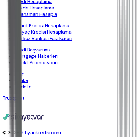
Kredi Hesaplama
Yüzde Hesaplama
Finansman Hesapla
Konut Kredisi Hesaplama
İhtiyaç Kredisi Hesaplama
Merkez Bankası Faiz Kararı
Kredi Başvurusu
Mortgage Haberleri
Emekli Promosyonu
İban
Banka
Findeks
Trustpilot
© 2026
ihtiyackredisi.com