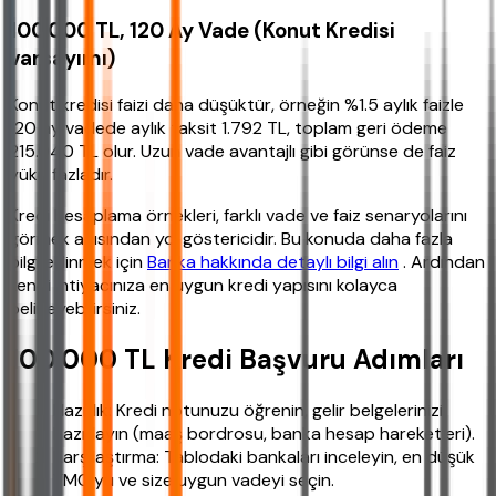
100.000 TL, 120 Ay Vade (Konut Kredisi
varsayımı)
Konut kredisi faizi daha düşüktür, örneğin %1.5 aylık faizle
120 ay vadede aylık taksit 1.792 TL, toplam geri ödeme
215.040 TL olur. Uzun vade avantajlı gibi görünse de faiz
yükü fazladır.
Kredi hesaplama örnekleri, farklı vade ve faiz senaryolarını
görmek açısından yol göstericidir. Bu konuda daha fazla
bilgi edinmek için
Banka hakkında detaylı bilgi alın
. Ardından
kendi ihtiyacınıza en uygun kredi yapısını kolayca
belirleyebilirsiniz.
100.000 TL Kredi Başvuru Adımları
Hazırlık: Kredi notunuzu öğrenin, gelir belgelerinizi
hazırlayın (maaş bordrosu, banka hesap hareketleri).
Karşılaştırma: Tablodaki bankaları inceleyin, en düşük
YMO'yu ve size uygun vadeyi seçin.