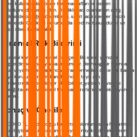
Kredi kullanmadan önce tüm masrafları ve riskleri
anladığınızdan emin olun. Özellikle faiz oranlarının artış
eğiliminde olduğu dönemlerde, sabit faizli krediler tercih
edilmelidir. Gecikme durumunda kredi notunuz düşer ve
yasal işlem başlatılabilir.
Finansal Risk Bildirimi
Finansal kararlar bireysel risk içerir. Bu içerik yalnızca
bilgilendirme amacıyla hazırlanmıştır. Herhangi bir finansal
ürün veya hizmet hakkında karar vermeden önce ilgili banka
veya kuruluşun resmi kanallarından teyit alın.
ihtiyackredisi.com'da yer alan bilgiler, yatırım tavsiyesi
niteliği taşımaz ve kişisel finansal kararlarınızın tek dayanağı
olamaz.
Sonuç ve Öneriler
100.000 TL kredi, doğru bir bütçe planlamasıyla hayatınızı
kolaylaştırabilir. Ancak unutmayın: En iyi kredi, çekilmesine
ihtiyaç duyulmayan kredidir. Eğer çekmeye karar verirseniz,