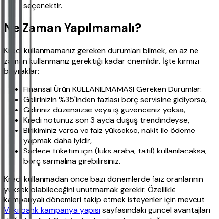
seçenektir.
Ne Zaman Yapılmamalı?
Kredi kullanmamanız gereken durumları bilmek, en az ne
zaman kullanmanız gerektiği kadar önemlidir. İşte kırmızı
bayraklar:
Finansal Ürün KULLANILMAMASI Gereken Durumlar:
Gelirinizin %35'inden fazlası borç servisine gidiyorsa,
Geliriniz düzensizse veya iş güvenceniz yoksa,
Kredi notunuz son 3 ayda düşüş trendindeyse,
Birikiminiz varsa ve faiz yüksekse, nakit ile ödeme
yapmak daha iyidir,
Sadece tüketim için (lüks araba, tatil) kullanılacaksa,
borç sarmalına girebilirsiniz.
Kredi kullanmadan önce bazı dönemlerde faiz oranlarının
yüksek olabileceğini unutmamak gerekir. Özellikle
kampanyalı dönemleri takip etmek isteyenler için mevcut
Vakıfbank kampanya yapısı
sayfasındaki güncel avantajları