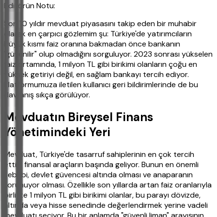
Editörün Notu:
Son 10 yıldır mevduat piyasasını takip eden bir muhabir
olarak en çarpıcı gözlemim şu: Türkiye'de yatırımcıların
büyük kısmı faiz oranına bakmadan önce bankanın
"güvenilir" olup olmadığını sorguluyor. 2023 sonrası yükselen
faiz ortamında, 1 milyon TL gibi birikimi olanların çoğu en
yüksek getiriyi değil, en sağlam bankayı tercih ediyor.
Platformumuza iletilen kullanıcı geri bildirimlerinde de bu
davranış sıkça görülüyor.
Mevduatın Bireysel Finans
Yönetimindeki Yeri
Mevduat, Türkiye'de tasarruf sahiplerinin en çok tercih
ettiği finansal araçların başında geliyor. Bunun en önemli
sebebi, devlet güvencesi altında olması ve anaparanın
korunuyor olması. Özellikle son yıllarda artan faiz oranlarıyla
birlikte 1 milyon TL gibi birikimi olanlar, bu parayı dövizde,
altında veya hisse senedinde değerlendirmek yerine vadeli
mevduatı seçiyor. Bu bir anlamda "güvenli liman" arayışının