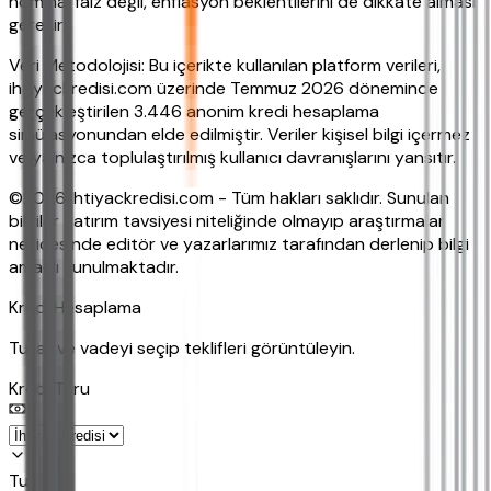
nominal faiz değil, enflasyon beklentilerini de dikkate alması
gerekir.
Veri Metodolojisi: Bu içerikte kullanılan platform verileri,
ihtiyackredisi.com üzerinde Temmuz 2026 döneminde
gerçekleştirilen 3.446 anonim kredi hesaplama
simülasyonundan elde edilmiştir. Veriler kişisel bilgi içermez
ve yalnızca toplulaştırılmış kullanıcı davranışlarını yansıtır.
©2026 ihtiyackredisi.com - Tüm hakları saklıdır. Sunulan
bilgiler yatırım tavsiyesi niteliğinde olmayıp araştırmalar
neticesinde editör ve yazarlarımız tarafından derlenip bilgi
amaçlı sunulmaktadır.
Kredi Hesaplama
Tutar ve vadeyi seçip teklifleri görüntüleyin.
Kredi Turu
Tutar