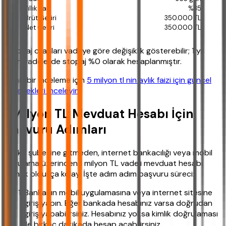
%35
350.000 TL
350.000 TL
*Stopaj oranları vadeye göre değişiklik gösterebilir; 1 yıl
üzeri vadelerde stopaj %0 olarak hesaplanmıştır.
Geniş bir inceleme için
5 milyon tl nin aylık faizi için güncel
seçenekleri inceleyin
.
1 Milyon TL Mevduat Hesabı İçin
Başvuru Adımları
Banka şubesine gitmeden, internet bankacılığı veya mobil
uygulama üzerinden 1 milyon TL vadeli mevduat hesabı
açmak oldukça kolay. İşte adım adım başvuru süreci:
Bankanın mobil uygulamasına veya internet sitesine
giriş yapın. Eğer bankada hesabınız varsa doğrudan
giriş yapabilirsiniz. Hesabınız yoksa kimlik doğrulaması
ile birkaç dakikada hesap açabilirsiniz.