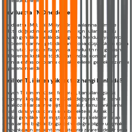
bu şekilde belirlenir.
Mevduatta YMO ne demek?
Mevduatta YMO, Yıllık Maliyet Oranı anlamına gelmekle
birlikte doğrudan mevduat ürünleri için kullanılmaz. Bu
kavram genellikle kredilerde uygulanır. Mevduat yatırımcısı
için önemli olan net getiridir; yani stopaj düşüldükten sonra
kalan tutar. Ayrıca enflasyon da mevduatın reel getirisini
belirleyen en kritik faktördür. Yatırımcılar, nominal faizin
yanında enflasyon oranını da takip ederek gerçek kazancını
değerlendirmelidir.
1 milyon TL için en yüksek faiz hangi bankada?
1 milyon TL için en yüksek faiz oranı, bankaların günlük
kampanya koşullarına göre sürekli değişmektedir. Genel
olarak özel bankalar ve dijital bankalar, kamu bankalarına
kıyasla daha yüksek oran sunabilmektedir. Ancak bu
oranlar genellikle yeni müşteri olma veya belirli bir tutarı
aşma şartına bağlıdır. En güncel ve doğru bilgiye ulaşmak
için bankaların resmi internet sitelerini ziyaret edebilir veya