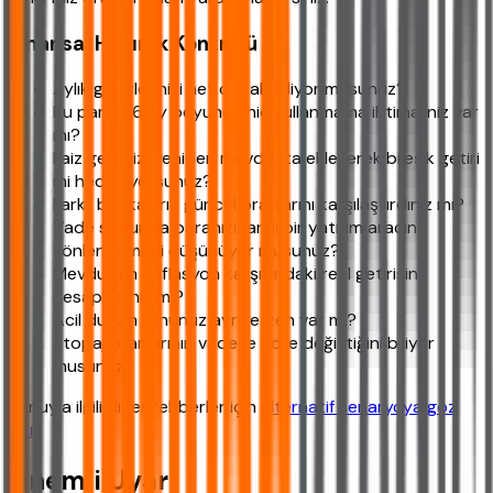
Finansal Hazırlık Kontrolü
Aylık giderlerinizi net olarak biliyor musunuz?
Bu parayı 6 ay boyunca hiç kullanmama ihtimaliniz var
mı?
Faiz gelirinizi yeniden mevduata ekleyerek bileşik getiri
mi hedefliyorsunuz?
Farklı bankaların güncel oranlarını karşılaştırdınız mı?
Vade sonunda paranızı farklı bir yatırım aracına
yönlendirmeyi düşünüyor musunuz?
Mevduatın enflasyon karşısındaki reel getirisini
hesapladınız mı?
Acil durum fonunuz ayriyetten var mı?
Stopaj oranlarının vadeye göre değiştiğini biliyor
musunuz?
Konuyla ilgili diğer rehberler için
alternatif senaryoya göz
atın
.
Önemli Uyarı