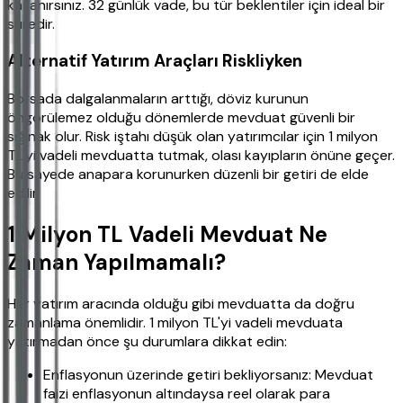
kazanırsınız. 32 günlük vade, bu tür beklentiler için ideal bir
süredir.
Alternatif Yatırım Araçları Riskliyken
Borsada dalgalanmaların arttığı, döviz kurunun
öngörülemez olduğu dönemlerde mevduat güvenli bir
sığınak olur. Risk iştahı düşük olan yatırımcılar için 1 milyon
TL'yi vadeli mevduatta tutmak, olası kayıpların önüne geçer.
Bu sayede anapara korunurken düzenli bir getiri de elde
edilir.
1 Milyon TL Vadeli Mevduat Ne
Zaman Yapılmamalı?
Her yatırım aracında olduğu gibi mevduatta da doğru
zamanlama önemlidir. 1 milyon TL'yi vadeli mevduata
yatırmadan önce şu durumlara dikkat edin:
Enflasyonun üzerinde getiri bekliyorsanız: Mevduat
faizi enflasyonun altındaysa reel olarak para