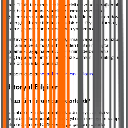
milyon TL'nin tamamını tek bir vadeli mevduata bağlamak
yerine, bir kısmını kısa vadeli, bir kısmını uzun vadeli
değerlendirerek riski dağıtmanızda fayda var. Ayrıca döviz
ve altın gibi alternatiflerle küçük bir portföy oluşturmak,
olası kur şoklarından korunmanıza yardımcı olur.
Bizim tavsiyemiz; banka karşılaştırması yaparken yalnızca
faiz oranına değil, müşteri hizmetleri kalitesine, dijital
uygulama kolaylığına ve şube erişimine de bakmanız.
Sonuçta paranızı emanet ettiğiniz kurumun güvenilirliği, en
az faiz oranı kadar önemlidir.
Nihai adım öncesi
hesaplama aracını kullanın
.
Editoryal Bilgiler
Bu Yazı Kim Tarafından Hazırlandı?
Finansal ürün karşılaştırmaları, kredi maliyet analizi ve
tüketici borçlanması alanında 10 yıl üzeri deneyime sahip,
banka ürünleri ve TCMB verileriyle çalışan editörler