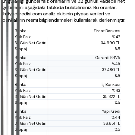
uyguladığı güncel faiz oranlarını ve 32 günlük vadede net
getirilerini aşağıdaki tabloda bulabilirsiniz. Bu oranlar,
ihtiyackredisi.com analiz ekibinin piyasa verileri ve
bankaların resmi bilgilendirmeleri kullanılarak derlenmiştir.
Ziraat Bankası
%42
34.990 TL
%5
Garanti BBVA
%45
37.480 TL
%5
İş Bankası
%43
35.822 TL
%5
Yapı Kredi
%44
36.651 TL
%5