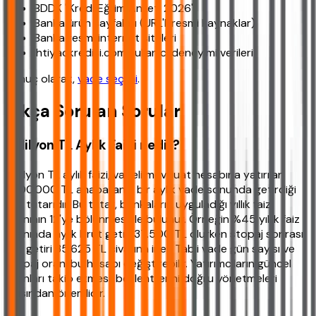
BDDK "Kredi Eğilim Anketi 2026"
Banka ürün sayfaları (URL'li resmi kaynaklar)
Banka resmi internet siteleri
ihtiyackredisi.com kullanıcı deneyimi verileri
Sonuç olarak,
vade seçimi
.
Sıkça Sorulan Sorular
1 Milyon TL Aylık Faizi nedir?
1 milyon TL aylık faizi, vadeli mevduat hesabına yatırılan
1.000.000 TL anaparanın bir aylık vade sonunda getirdiği
faiz tutarıdır. Bu tutar, bankaların uyguladığı yıllık faiz
oranının 12'ye bölünmesiyle bulunur. Örneğin %45 yıllık faiz
oranında aylık brüt getiri 37.500 TL olurken stopaj sonrası
net getiri 35.625 TL civarına iner. Tabii vade gün sayısı ve
stopaj oranı bu hesabı değiştirebilir. Yatırımcıların güncel
oranları takip etmesi, beklentilerini doğru yönetmeleri
açısından önemlidir.