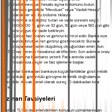
Vadeli mevduat hesabı açma bölümünü bulun.
Menüde genellikle "Mevduat" veya "Vadeli Hesap"
olarak yer alır. Bu bölüme tıklayın.
Yatırmak istediğiniz tutarı ve vade süresini seçin.
1.000.000 TL girin ve 32 gün, 92 gün veya 180 gün gibi
size uygun bir vade belirleyin.
Güncel faiz oranını ve getiriyi kontrol edin. Banka size
anında brüt ve net getiriyi gösterecektir. Burada
stopaj kesintisinin düşülmüş olduğundan emin olun.
Onay vererek hesabınızı aktifleştirin. Son adımda onay
butonuna basmanız yeterli. Para anında vadeli
hesabınıza geçer ve faiz işlemeye başlar.
Bu adımlar bankadan bankaya küçük farklılıklar gösterebilir.
Bazı bankalar görüntülü görüşme ile kimlik doğrulaması
isteyebilir. Ancak genel olarak süreç 10 dakikadan kısa
sürer.
Uzman Tavsiyeleri
1 milyon TL'nizi değerlendirirken konunun uzmanlarından