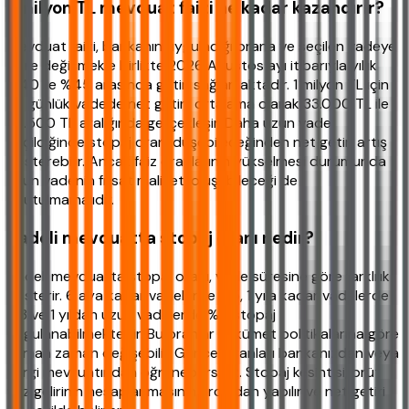
1 milyon TL mevduat faizi ne kadar kazandırır?
Mevduat faizi, bankanın uyguladığı orana ve seçilen vadeye
göre değişmekle birlikte 2026 Ağustos ayı itibarıyla yıllık
%40 ile %45 arasında getiri sağlamaktadır. 1 milyon TL için
32 günlük vadede net getiri, ortalama olarak 33.000 TL ile
37.500 TL aralığında gerçekleşir. Daha uzun vade
seçildiğinde stopaj oranı düşebileceğinden net getiri artış
gösterebilir. Ancak faiz oranlarının yükselmesi durumunda
uzun vadenin fırsat maliyeti oluşabileceği de
unutulmamalıdır.
Vadeli mevduatta stopaj oranı nedir?
Vadeli mevduatta stopaj oranı, vade süresine göre farklılık
gösterir. 6 aya kadar vadelerde %5, 1 yıla kadar vadelerde
%3 ve 1 yıldan uzun vadelerde %0 stopaj
uygulanabilmektedir. Bu oranlar hükümet politikalarına göre
zaman zaman değişebilir. Güncel oranları bankanızdan veya
vergi mevzuatından öğrenebilirsiniz. Stopaj kesintisi, brüt
faiz gelirinin hesaplanmasının ardından yapılır ve net getiri