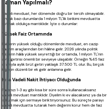
Zaman Yapılmalı?
Vadeli mevduat, her dönemde doğru bir tercih olmayabilir.
Ancak bazı durumlarda 1 milyon TL'lik birikimi mevduatta
tutmak oldukça mantıklıdır. İşte o durumlar:
Yüksek Faiz Ortamında
Faizlerin yüksek olduğu dönemlerde mevduat, en cazip
yatırım araçlarından biri hâline gelir. 2026 yılında politik
faizlerin hâlâ yüksek seyrettiği bir ortamda, 1 milyon TL'nin
aylık getirisi önemli bir seviyeye ulaşabilir. Örneğin %45 faiz
oranıyla aylık brüt getiri yaklaşık 37.500 TL olur. Bu, birçok
kişi için düzenli bir ek gelir anlamına gelir.
Kısa Vadeli Nakit İhtiyacı Olduğunda
Paranızı 1-3 ay gibi kısa bir süre sonra kullanacaksanız
vadeli mevduat mantıklıdır. Diyelim ki ev alacaksınız ya da bir
iş kurmak için sermaye biriktiriyorsunuz. Bu süreçte parayı
vadeli mevduatta tutarak hem değerini korur hem de faiz