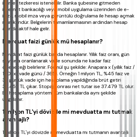
ikamet tezkeresi istenebilir. Banka şubesine gitmeden
internet bankacılığı veya mobil uygulama üzerinden de e-
imza, mobil imza veya görüntülü doğrulama ile hesap açmak
mümkündür. Belgelerin tamamlanmasının ardından hesap
anında aktif hale gelir.
Mevduat faizi günlük mü hesaplanır?
Mevduat faizi günlük bazda hesaplanır. Yıllık faiz oranı, gün
sayısına oranlanarak vade sonunda ne kadar faiz
ödeneceği belirlenir. Formül şu şekilde: Anapara x (yıllık faiz /
100) x (vade günü / 365). Örneğin 1 milyon TL, %45 faiz ve
32 günlük vade için hesaplama yapıldığında brüt getiri
39.452 TL çıkar. Stopaj sonrası net tutar ise 37.479 TL olur.
Bu hesaplama yöntemi tüm bankalarda aynı şekilde
uygulanır.
1 milyon TL'yi dövizde mi mevduatta mı tutmak
avantajlı?
1 milyon TL'yi dövizde mi mevduatta mı tutmanın avantajlı