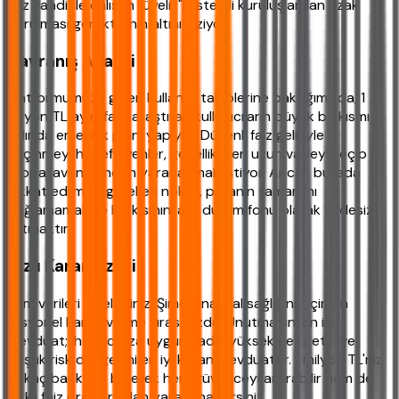
faiz vaadiyle çalışan "üyelik" sistemli kuruluşlardan uzak
durulması gerektiğinin altını çiziyor.
Davranış Analizi
Platformumuza gelen kullanıcı taleplerine baktığımızda, 1
milyon TL aylık faizi araştıran kullanıcıların büyük bir kısmı
aslında emeklilik planı yapıyor. Düzenli faiz geliriyle
geçinmeyi hedefleyenler, genellikle en uzun vadeyi seçip
stopaj avantajından yararlanmak istiyor. Ancak burada
dikkat edilmesi gereken nokta, paranın tamamını
bağlamamak ve bir kısmını acil durum fonu olarak vadesiz
tutmaktır.
Hızlı Karar Özeti
Tüm verileri incelediniz. Şimdi finansal sağlığınız için en
rasyonel kararı verme sırası sizde. Unutmayın, en iyi
mevduat; ihtiyacınıza uygun vade, yüksek net getiri ve
düşük risk dengesini en iyi kuran mevduattır. 1 milyon TL'nizi
birkaç bankaya bölerek hem güvenceyi artırabilir hem de
farklı faiz oranlarından yararlanabilirsiniz.