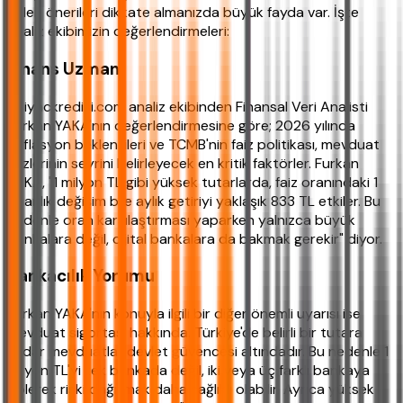
gelen önerileri dikkate almanızda büyük fayda var. İşte
analiz ekibimizin değerlendirmeleri:
Finans Uzmanı
ihtiyackredisi.com analiz ekibinden Finansal Veri Analisti
Furkan YAKA'nın değerlendirmesine göre; 2026 yılında
enflasyon beklentileri ve TCMB'nin faiz politikası, mevduat
faizlerinin seyrini belirleyecek en kritik faktörler. Furkan
YAKA, "1 milyon TL gibi yüksek tutarlarda, faiz oranındaki 1
puanlık değişim bile aylık getiriyi yaklaşık 833 TL etkiler. Bu
nedenle oran karşılaştırması yaparken yalnızca büyük
bankalara değil, dijital bankalara da bakmak gerekir" diyor.
Bankacılık Yorumu
Furkan YAKA'nın konuyla ilgili bir diğer önemli uyarısı ise
mevduat sigortası hakkında. Türkiye'de belirli bir tutara
kadar mevduatlar devlet güvencesi altındadır. Bu nedenle 1
milyon TL'yi tek bankada değil, iki veya üç farklı bankaya
bölerek riski dağıtmak daha sağlıklı olabilir. Ayrıca yüksek