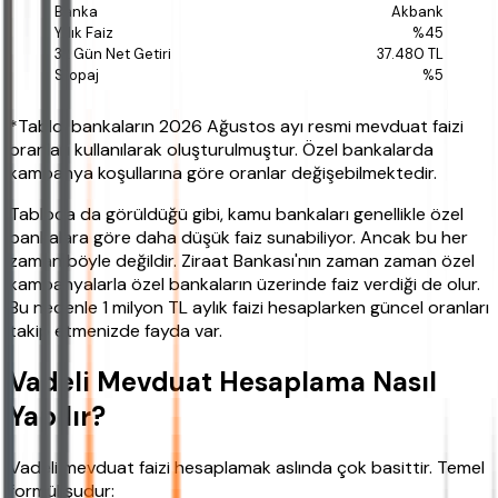
Akbank
%45
37.480 TL
%5
*Tablo, bankaların 2026 Ağustos ayı resmi mevduat faizi
oranları kullanılarak oluşturulmuştur. Özel bankalarda
kampanya koşullarına göre oranlar değişebilmektedir.
Tabloda da görüldüğü gibi, kamu bankaları genellikle özel
bankalara göre daha düşük faiz sunabiliyor. Ancak bu her
zaman böyle değildir. Ziraat Bankası'nın zaman zaman özel
kampanyalarla özel bankaların üzerinde faiz verdiği de olur.
Bu nedenle 1 milyon TL aylık faizi hesaplarken güncel oranları
takip etmenizde fayda var.
Vadeli Mevduat Hesaplama Nasıl
Yapılır?
Vadeli mevduat faizi hesaplamak aslında çok basittir. Temel
formül şudur: