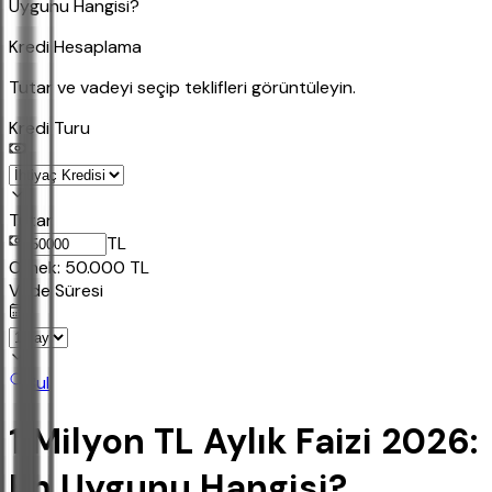
Uygunu Hangisi?
Kredi Hesaplama
Tutar ve vadeyi seçip teklifleri görüntüleyin.
Kredi Turu
Tutar
TL
Ornek:
50.000
TL
Vade Süresi
Bul
1 Milyon TL Aylık Faizi 2026:
En Uygunu Hangisi?