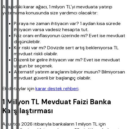
Aşağıdaki karar ağacı, 1 milyon TL'yi mevduata yatırıp
yatırmama konusunda size yardımcı olacaktır:
Paraya ne zaman ihtiyacın var? 1 aydan kısa sürede
ihtiyacın varsa vadesiz hesapta tut.
Faiz oranı enflasyonun üzerinde mi? Evet ise mevduat
düşünülebilir.
Kur riski var mı? Dövizde sert artış bekleniyorsa TL
mevduat riskli olabilir.
Düzenli bir gelire ihtiyacın var mı? Evet ise mevduat
uygun bir seçenek.
Alternatif yatırım araçlarını biliyor musun? Bilmiyorsan
mevduat güvenli bir başlangıç olabilir.
Ek detaylar için
karar destek rehberi
.
1 Milyon TL Mevduat Faizi Banka
Karşılaştırması
Ağustos 2026 itibarıyla bankaların 1 milyon TL için