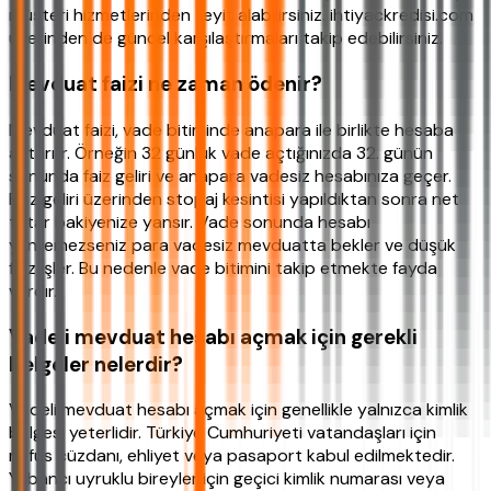
müşteri hizmetlerinden teyit alabilirsiniz. ihtiyackredisi.com
üzerinden de güncel karşılaştırmaları takip edebilirsiniz.
Mevduat faizi ne zaman ödenir?
Mevduat faizi, vade bitiminde anapara ile birlikte hesaba
aktarılır. Örneğin 32 günlük vade açtığınızda 32. günün
sonunda faiz geliri ve anapara vadesiz hesabınıza geçer.
Faiz geliri üzerinden stopaj kesintisi yapıldıktan sonra net
tutar bakiyenize yansır. Vade sonunda hesabı
yenilemezseniz para vadesiz mevduatta bekler ve düşük
faiz işler. Bu nedenle vade bitimini takip etmekte fayda
vardır.
Vadeli mevduat hesabı açmak için gerekli
belgeler nelerdir?
Vadeli mevduat hesabı açmak için genellikle yalnızca kimlik
belgesi yeterlidir. Türkiye Cumhuriyeti vatandaşları için
nüfus cüzdanı, ehliyet veya pasaport kabul edilmektedir.
Yabancı uyruklu bireyler için geçici kimlik numarası veya