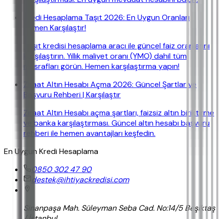
Kredi Hesaplama Taşıt 2026: En Uygun Oranları
Hemen Karşılaştır!
Taşıt kredisi hesaplama aracı ile güncel faiz oranlarını
karşılaştırın. Yıllık maliyet oranı (YMO) dahil tüm
masrafları görün. Hemen karşılaştırma yapın!
Ziraat Altın Hesabı Açma 2026: Güncel Şartlar ve
Başvuru Rehberi | Karşılaştır
Ziraat Altın Hesabı açma şartları, faizsiz altın biriktirme
ve banka karşılaştırması. Güncel altın hesabı başvuru
rehberi ile hemen avantajları keşfedin.
En Uygun Kredi Hesaplama
0850 302 47 90
destek@ihtiyackredisi.com
Sinanpaşa Mah. Süleyman Seba Cad. No:14/5 Beşiktaş
/ İstanbul