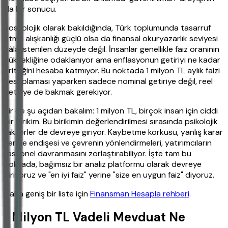
da bir sonucu.
Sosyolojik olarak bakıldığında, Türk toplumunda tasarruf
etme alışkanlığı güçlü olsa da finansal okuryazarlık seviyesi
hâlâ istenilen düzeyde değil. İnsanlar genellikle faiz oranının
yüksekliğine odaklanıyor ama enflasyonun getiriyi ne kadar
erittiğini hesaba katmıyor. Bu noktada 1 milyon TL aylık faizi
hesaplaması yaparken sadece nominal getiriye değil, reel
getiriye de bakmak gerekiyor.
Bir de şu açıdan bakalım: 1 milyon TL, birçok insan için ciddi
bir birikim. Bu birikimin değerlendirilmesi sırasında psikolojik
faktörler de devreye giriyor. Kaybetme korkusu, yanlış karar
verme endişesi ve çevrenin yönlendirmeleri, yatırımcıların
rasyonel davranmasını zorlaştırabiliyor. İşte tam bu
noktada, bağımsız bir analiz platformu olarak devreye
giriyoruz ve "en iyi faiz" yerine "size en uygun faiz" diyoruz.
Daha geniş bir liste için
Finansman Hesapla rehberi
.
1 Milyon TL Vadeli Mevduat Ne