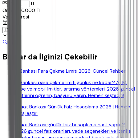
TL
Ornek:
50.000
TL
Vade Süresi
Bul
Bunlar da İlginizi Çekebilir
İş Bankası Para Çekme Limiti 2026: Güncel Rehber
İş Bankası para çekme limiti günlük ne kadar? ATM,
şube ve mobil limitler, artırma yöntemleri. 2026 güncel
limitlerini öğrenin, başvuru yapın. Hemen keşfedin!
Ziraat Bankası Günlük Faiz Hesaplama 2026 | Hemen
Karşılaştır!
Ziraat Bankası günlük faiz hesaplama nasıl yapılır?
2026 güncel faiz oranları, vade seçenekleri ve banka
karşılaştırması. En uygun mevduat hesabını bulun.