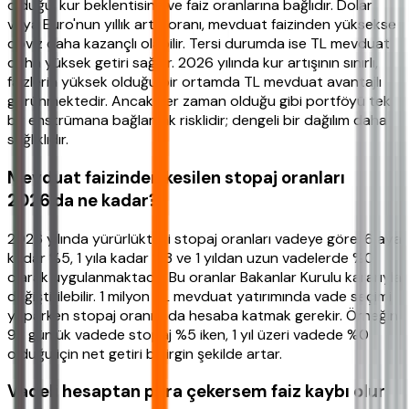
olduğu, kur beklentisine ve faiz oranlarına bağlıdır. Dolar
veya Euro'nun yıllık artış oranı, mevduat faizinden yüksekse
döviz daha kazançlı olabilir. Tersi durumda ise TL mevduat
daha yüksek getiri sağlar. 2026 yılında kur artışının sınırlı,
faizlerin yüksek olduğu bir ortamda TL mevduat avantajlı
görünmektedir. Ancak her zaman olduğu gibi portföyü tek
bir enstrümana bağlamak risklidir; dengeli bir dağılım daha
sağlıklıdır.
Mevduat faizinden kesilen stopaj oranları
2026'da ne kadar?
2026 yılında yürürlükteki stopaj oranları vadeye göre; 6 aya
kadar %5, 1 yıla kadar %3 ve 1 yıldan uzun vadelerde %0
olarak uygulanmaktadır. Bu oranlar Bakanlar Kurulu kararıyla
değiştirilebilir. 1 milyon TL mevduat yatırımında vade seçimi
yaparken stopaj oranını da hesaba katmak gerekir. Örneğin
92 günlük vadede stopaj %5 iken, 1 yıl üzeri vadede %0
olduğu için net getiri belirgin şekilde artar.
Vadeli hesaptan para çekersem faiz kaybı olur