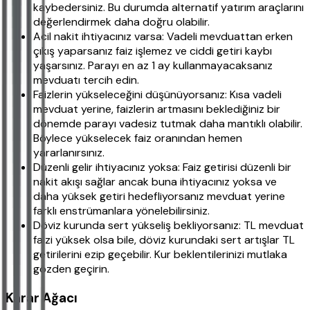
kaybedersiniz. Bu durumda alternatif yatırım araçlarını
değerlendirmek daha doğru olabilir.
Acil nakit ihtiyacınız varsa: Vadeli mevduattan erken
çıkış yaparsanız faiz işlemez ve ciddi getiri kaybı
yaşarsınız. Parayı en az 1 ay kullanmayacaksanız
mevduatı tercih edin.
Faizlerin yükseleceğini düşünüyorsanız: Kısa vadeli
mevduat yerine, faizlerin artmasını beklediğiniz bir
dönemde parayı vadesiz tutmak daha mantıklı olabilir.
Böylece yükselecek faiz oranından hemen
yararlanırsınız.
Düzenli gelir ihtiyacınız yoksa: Faiz getirisi düzenli bir
nakit akışı sağlar ancak buna ihtiyacınız yoksa ve
daha yüksek getiri hedefliyorsanız mevduat yerine
farklı enstrümanlara yönelebilirsiniz.
Döviz kurunda sert yükseliş bekliyorsanız: TL mevduat
faizi yüksek olsa bile, döviz kurundaki sert artışlar TL
getirilerini ezip geçebilir. Kur beklentilerinizi mutlaka
gözden geçirin.
Karar Ağacı