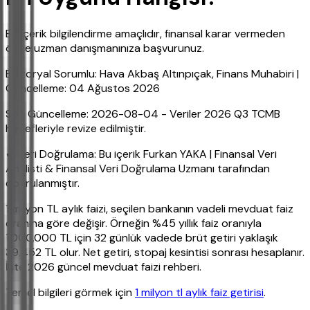
Bu içerik bilgilendirme amaçlıdır, finansal karar vermeden
önce uzman danışmanınıza başvurunuz.
Editoryal Sorumlu: Hava Akbaş Altınpıçak, Finans Muhabiri |
Güncelleme: 04 Ağustos 2026
Son Güncelleme: 2026-08-04 - Veriler 2026 Q3 TCMB
hedefleriyle revize edilmiştir.
✔ Veri Doğrulama: Bu içerik Furkan YAKA | Finansal Veri
Analisti & Finansal Veri Doğrulama Uzmanı tarafından
doğrulanmıştır.
1 milyon TL aylık faizi, seçilen bankanın vadeli mevduat faiz
oranına göre değişir. Örneğin %45 yıllık faiz oranıyla
1.000.000 TL için 32 günlük vadede brüt getiri yaklaşık
39.452 TL olur. Net getiri, stopaj kesintisi sonrası hesaplanır.
İşte 2026 güncel mevduat faizi rehberi.
Temel bilgileri görmek için
1 milyon tl aylık faiz getirisi
.