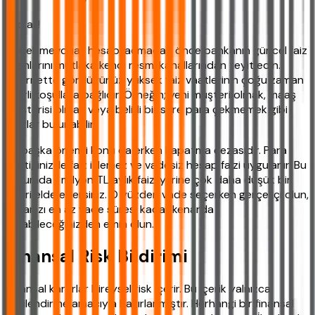
Dikkat!
Vadeli mevduat hesabı açmadan önce bankanın güncel faiz
oranlarını mutlaka kendi resmi kanallarından teyit edin.
İnternette gördüğünüz yüksek faiz vaatlerinin çoğu zaman
belirli koşullara bağlıdır. Örneğin; yeni müşteri olmak, maaş
müşterisi olmak veya belirli bir süre para çekmemek gibi
şartlar bulunabilir.
Bir başka önemli konu da erken kapatma cezasıdır. Para
çektiğinizde faiz işlemez ve vadesiz hesap faizi uygulanır. Bu
durumda 1 milyon TL aylık faizi yerine çok daha düşük bir
getiri elde edersiniz. O yüzden vade seçerken gerçekçi olun,
paranızı en az vade süresi kadar kenarda
tutabileceğinizden emin olun.
Finansal Risk Bildirimi
Finansal kararlar bireysel risk içerir. Bu içerik yalnızca
bilgilendirme amacıyla hazırlanmıştır. Herhangi bir finansal