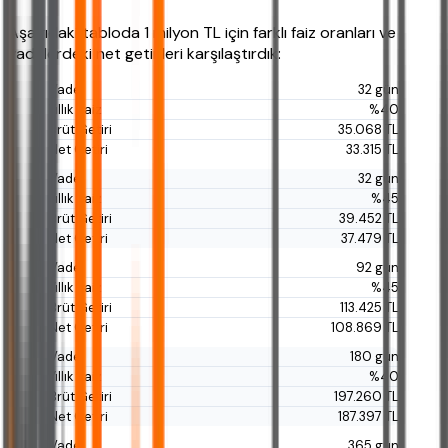
Aşağıdaki tabloda 1 milyon TL için farklı faiz oranları ve
vadelerdeki net getirileri karşılaştırdık:
32 gün
%40
35.068 TL
33.315 TL
32 gün
%45
39.452 TL
37.479 TL
92 gün
%45
113.425 TL
108.869 TL
180 gün
%40
197.260 TL
187.397 TL
365 gün