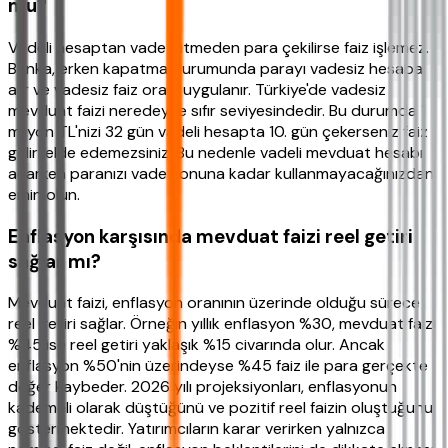
mu?
Vadeli hesaptan vade bitmeden para çekilirse faiz işlemez.
Banka, erken kapatma durumunda parayı vadesiz hesaba
alır ve vadesiz faiz oranı uygulanır. Türkiye'de vadesiz
mevduat faizi neredeyse sıfır seviyesindedir. Bu durumda 1
milyon TL'nizi 32 gün vadeli hesapta 10. gün çekerseniz faiz
geliri elde edemezsiniz. Bu nedenle vadeli mevduat hesabı
açarken paranızı vade sonuna kadar kullanmayacağınızdan
emin olun.
Enflasyon karşısında mevduat faizi reel getiri
sağlar mı?
Mevduat faizi, enflasyon oranının üzerinde olduğu sürece
reel getiri sağlar. Örneğin yıllık enflasyon %30, mevduat faizi
%45 ise reel getiri yaklaşık %15 civarında olur. Ancak
enflasyon %50'nin üzerindeyse %45 faiz ile para gerçekte
değer kaybeder. 2026 yılı projeksiyonları, enflasyonun
kademeli olarak düştüğünü ve pozitif reel faizin oluştuğunu
göstermektedir. Yatırımcıların karar verirken yalnızca