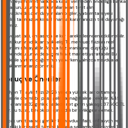
ürün veya hizmet hakkında karar vermeden önce İlgili banka
veya kuruluşun resmi kanallarından teyit alın.
ihtiyackredisi.com'da yer alan bilgiler, yatırım tavsiyesi
niteliği taşımaz ve kişisel finansal kararlarınızın tek dayanağı
olamaz.
Mevduat faizi, enflasyon ve kur hareketlerinden etkilenebilir.
Döviz kurlarındaki ani yükseliş, TL mevduat faizinin reel
getirisini sıfırlayabilir. Ayrıca faiz oranlarının düştüğü bir
dönemde uzun vade seçimi fırsat maliyeti yaratabilir. Bu
nedenle yatırım dağılımınızı yaparken yalnızca mevduata
odaklanmamanızı öneririz.
Sonuç ve Öneriler
1 milyon TL aylık faizi, 2026 yılında yüksek faiz ortamının
etkisiyle önemli bir pasif gelir kaynağı haline gelebilir. %45
faiz oranıyla 32 günlük vadede net getiri yaklaşık 37.500 TL
olur. Bu tutar, birçok kişi için ciddi bir aylık gelir demek.
Ancak unutmamak gerekir ki; mevduat faizi, enflasyon ve
kur riski karşısında tam bir koruma sağlamaz. O yüzden 1