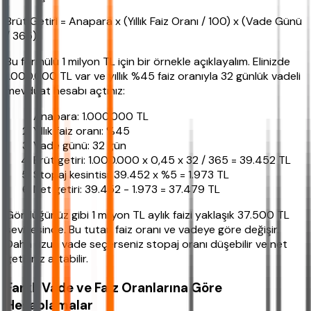
Brüt Getiri = Anapara x (Yıllık Faiz Oranı / 100) x (Vade Günü
/ 365)
Bu formülü 1 milyon TL için bir örnekle açıklayalım. Elinizde
1.000.000 TL var ve yıllık %45 faiz oranıyla 32 günlük vadeli
mevduat hesabı açtınız:
Anapara: 1.000.000 TL
Yıllık faiz oranı: %45
Vade günü: 32 gün
Brüt getiri: 1.000.000 x 0,45 x 32 / 365 = 39.452 TL
Stopaj kesintisi: 39.452 x %5 = 1.973 TL
Net getiri: 39.452 - 1.973 = 37.479 TL
Gördüğünüz gibi 1 milyon TL aylık faizi yaklaşık 37.500 TL
seviyesinde. Bu tutar, faiz oranı ve vadeye göre değişir.
Daha uzun vade seçerseniz stopaj oranı düşebilir ve net
getiriniz artabilir.
Farklı Vade ve Faiz Oranlarına Göre
Hesaplamalar