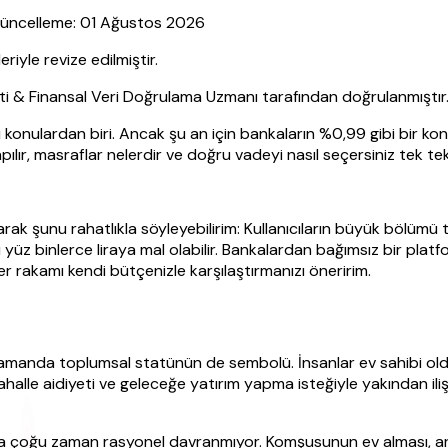
 Güncelleme: 01 Ağustos 2026
yle revize edilmiştir.
sti & Finansal Veri Doğrulama Uzmanı tarafından doğrulanmıştır
 konulardan biri. Ancak şu an için bankaların %0,99 gibi bir k
ılır, masraflar nelerdir ve doğru vadeyi nasıl seçersiniz tek te
larak şunu rahatlıkla söyleyebilirim: Kullanıcıların büyük bölüm
ı yüz binlerce liraya mal olabilir. Bankalardan bağımsız bir plat
er rakamı kendi bütçenizle karşılaştırmanızı öneririm.
ı zamanda toplumsal statünün de sembolü. İnsanlar ev sahibi ol
halle aidiyeti ve geleceğe yatırım yapma isteğiyle yakından iliş
da çoğu zaman rasyonel davranmıyor. Komşusunun ev alması, arka