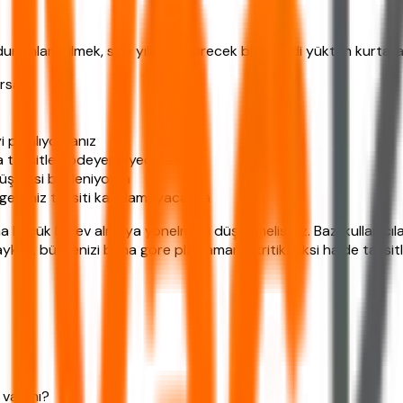
mları bilmek, size yıllarca sürecek bir maddi yükten kurtarabi
orsa
 planlıyorsanız
da taksitleri ödeyemeyecekseniz
düşmesi bekleniyorsa
geliriniz taksiti karşılamayacaksa
üçük bir ev almaya yönelmeyi düşünmelisiniz. Bazı kullanıcılar
yken, bütçenizi buna göre planlamanız kritik. Aksi halde taksi
 var mı?