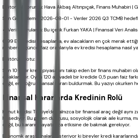
Editoryal Sorumlu: Hava Akbaş Altınpıçak, Finans Muhabiri |
Son Güncelleme: 2026-08-01 - Veriler 2026 Q3 TCMB hedefleri
✔ Veri Doğrulama: Bu içerik Furkan YAKA | Finansal Veri Anali
0 99 Ev Kredisi Hesaplama, ev alacakların en çok merak ettiği
rehberde güncel faiz oranlarıyla ev kredisi hesaplama nasıl yap
Editörün Notu:
Son 10 yıldır kredi piyasasını takip eden bir finans muhabiri o
odaklanıyor. Oysa 120 ay vadeli bir kredide 0,5 puan faiz fark
değil, en doğru finansal kararı buldurmak. Bu yazıyı okurken h
Finansal Kararlarda Kredinin Rolü
Konut kredisi Türkiye'de yalnızca bir finansal araç değil ayn
hissediyor. Bu güven duygusu, sosyolojik olarak aile kurma, ma
değil, bu kararın hayatımıza etkisine de bakmak gerekiyor.
Ekonomik araştırmalar gösteriyor ki bireyler kredi kararların