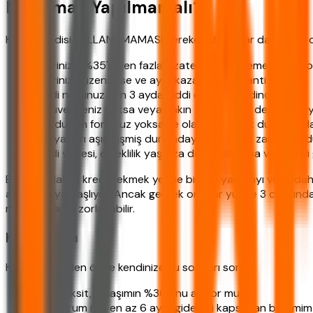
Ne Zaman Yapılmamalı?
Konut kredisi KULLANILMAMASI gereken durumlar da var. Bu duru
Gelirinizin %35'inden fazlası zaten borç ödemeye gidiy
Geliriniz düzensizse ve aylık kazancınız garanti değilse
Kredi notunuz son 3 ayda ciddi düşüş trendindeyse
İş güvenceniz yoksa veya yakın zamanda iş değiştirmeyi
Acil durum fonunuz yoksa ve olası bir işsizlik durumun
Ev fiyatları aşırı şişmiş durumdaysa ve yakın zamanda 
Kredi vadesi, emeklilik yaşınıza denk geliyorsa ve emekli 
Bu durumlarda kredi çekmek yerine birikim yapmayı veya daha k
araştırmaya başlıyor. Ancak gerçek oranlar yüzde 3 civarında
manevi olarak zorlayabilir.
Karar Ağacı
Karar vermeden önce kendinize şu soruları sorun:
Aylık taksit, maaşımın %30'unu aşıyor mu?
Acil durum için en az 6 aylık giderimi kapsayan birikimim