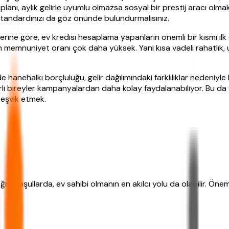
 planı, aylık gelirle uyumlu olmazsa sosyal bir prestij aracı ol
standardınızı da göz önünde bulundurmalısınız.
erine göre, ev kredisi hesaplama yapanların önemli bir kısmı ilk 
memnuniyet oranı çok daha yüksek. Yani kısa vadeli rahatlık, u
hanehalkı borçluluğu, gelir dağılımındaki farklılıklar nedeniyle her
rli bireyler kampanyalardan daha kolay faydalanabiliyor. Bu da fin
 teşvik etmek.
oğru koşullarda, ev sahibi olmanın en akılcı yolu da olabilir. Ö