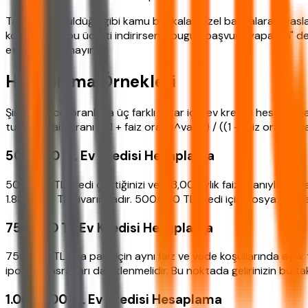
Tabloda görüldüğü gibi kamu bankaları özel bankalara kıyasl
konusunda "bu ücreti indirirseniz bugün başvuru yapayım" ded
etmeyi unutmayın.
Hesaplama Örnekleri
Şimdi güncel oranlarla üç farklı tutar için ev kredisi hesaplam
tutarı x (faiz oranı x (1 + faiz oranı)^vade) / ((1 + faiz oranı)^v
500.000 TL Ev Kredisi Hesaplama
500.000 TL kredi çektiğinizi ve %3,00 aylık faiz oranıyla 120 
1.886.400 TL civarındadır. 500.000 TL kredi için dosya masrafı 
750.000 TL Ev Kredisi Hesaplama
750.000 TL ana para için aynı faiz ve vade koşullarında aylık
ipotek masrafları da eklenmelidir. Bu noktada gelirinizin bu taks
1.000.000 TL Ev Kredisi Hesaplama