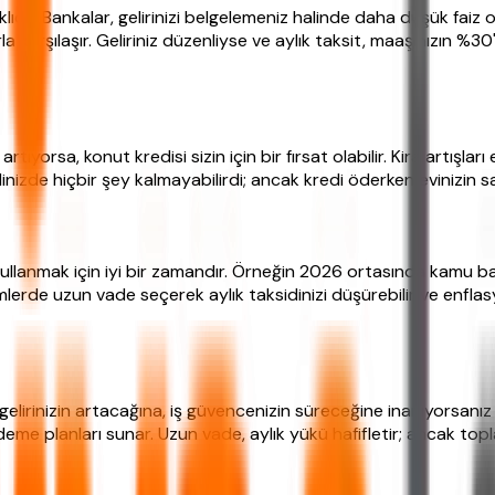
ıklıdır. Bankalar, gelirinizi belgelemeniz halinde daha düşük faiz 
arla karşılaşır. Geliriniz düzenliyse ve aylık taksit, maaşınızın 
ıyorsa, konut kredisi sizin için bir fırsat olabilir. Kira artışları 
linizde hiçbir şey kalmayabilirdi; ancak kredi öderken evinizin s
 kullanmak için iyi bir zamandır. Örneğin 2026 ortasında kamu ba
mlerde uzun vade seçerek aylık taksidinizi düşürebilir ve enflas
 gelirinizin artacağına, iş güvencenizin süreceğine inanıyorsanız k
 planları sunar. Uzun vade, aylık yükü hafifletir; ancak toplam 