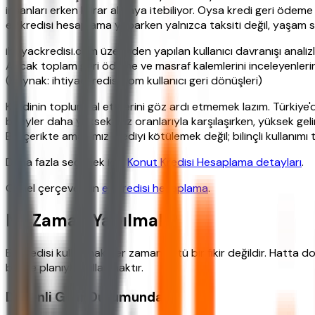
insanları erken karar almaya itebiliyor. Oysa kredi geri ödeme
ev kredisi hesaplama yaparken yalnızca taksiti değil, yaşam 
ihtiyackredisi.com üzerinden yapılan kullanıcı davranışı analizl
Ancak toplam geri ödeme ve masraf kalemlerini inceleyenlerin 
(Kaynak: ihtiyackredisi.com kullanıcı geri dönüşleri)
Kredinin toplumsal etkilerini göz ardı etmemek lazım. Türkiye'de 
bireyler daha yüksek faiz oranlarıyla karşılaşırken, yüksek geli
Bu içerikte amacımız krediyi kötülemek değil; bilinçli kullanımı
Daha fazla seçenek için
Konut Kredisi Hesaplama detayları
.
Genel çerçeve için
ev kredisi hesaplama
.
Ne Zaman Yapılmalı?
Ev kredisi kullanmak her zaman kötü bir fikir değildir. Hatta d
bütçe planıyla kullanmaktır.
Düzenli Gelir Durumunda