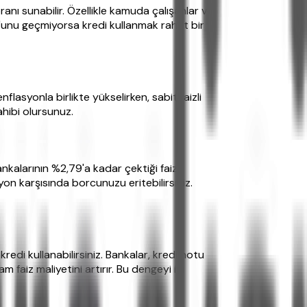
oranı sunabilir. Özellikle kamuda çalışanlar ve
%30'unu geçmiyorsa kredi kullanmak rahat bir
enflasyonla birlikte yükselirken, sabit faizli
ahibi olursunuz.
nkalarının %2,79'a kadar çektiği faiz
yon karşısında borcunuzu eritebilirsiniz.
redi kullanabilirsiniz. Bankalar, kredi notu
faiz maliyetini artırır. Bu dengeyi iyi