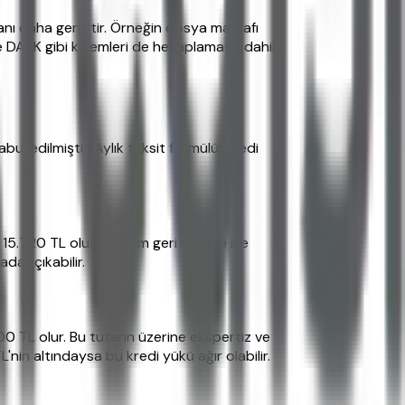
nı daha geniştir. Örneğin dosya masrafı
e DASK gibi kalemleri de hesaplamaya dahil
ul edilmiştir. Aylık taksit formülü: Kredi
k 15.720 TL olur. Toplam geri ödeme ise
dar çıkabilir.
00 TL olur. Bu tutarın üzerine ekspertiz ve
L'nin altındaysa bu kredi yükü ağır olabilir.