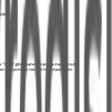
lir.
 "0 99" gibi efsanevi oranlara inanıp kredi
tleri ödeyememe riski sizi hem maddi hem