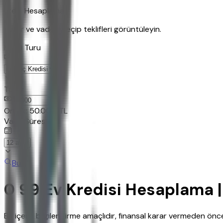
Kredi Hesaplama
Tutar ve vadeyi seçip teklifleri görüntüleyin.
Kredi Turu
Tutar
TL
Ornek:
50.000
TL
Vade Süresi
Bul
0 99 Ev Kredisi Hesaplama 
Bu içerik bilgilendirme amaçlıdır, finansal karar vermeden ö