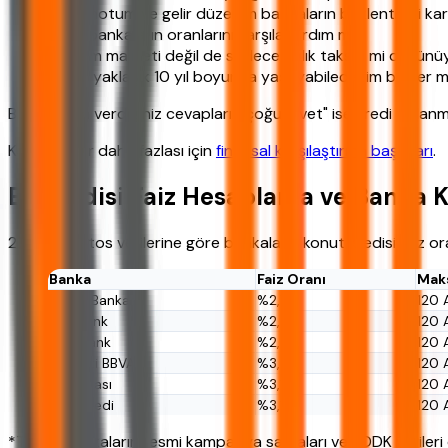
Kredi notum ve gelir düzenim bankaların beklentisini kar
Farklı bankaların oranlarını karşılaştırdım mı?
Toplam maliyeti değil de sadece aylık taksiti mi düşün
Bu ev, yaklaşık 10 yıl boyunca yaşayabileceğim bir yer m
Bu sorulara verdiğiniz cevapların çoğu "evet" ise kredi kulla
Konuya dair daha fazlası için
finansal karşılaştırma başlıkları
.
Ev Kredisi Faiz Hesaplama ve Banka K
2026 Ağustos verilerine göre bankaların konut kredisi faiz or
Banka
Faiz Oranı
Mak
Ziraat Bankası
%2,79
120 
Halkbank
%2,85
120 
VakıfBank
%2,90
120 
Garanti BBVA
%3,05
120 
İş Bankası
%3,10
120 
Yapı Kredi
%3,15
120 
*Tablo, bankaların resmi kampanya sayfaları ve BDDK verileri 