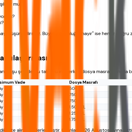
şılıyor mu?
üyorum?
i?
nmayı düşünebilirsiniz. Büyük çoğunluğu "hayır" ise henüz doğru
arşılaştırması
anları şu şekilde. Bu tabloyu incelerken dosya masraflarını da 
simum Vade
Dosya Masrafı
Ay
500 TL
Ay
750 TL
Ay
750 TL
Ay
1.500 TL
Ay
1.250 TL
Ay
1.750 TL
dikkate alınarak derlenmiştir. Oranlar 2026 Ağustos ayına aitti