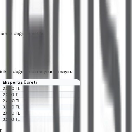
 zaman değil demektir.
birlikte değerlendirmeyi unutmayın.
Ekspertiz Ücreti
2.500 TL
2.200 TL
2.400 TL
3.000 TL
2.800 TL
3.200 TL
r.