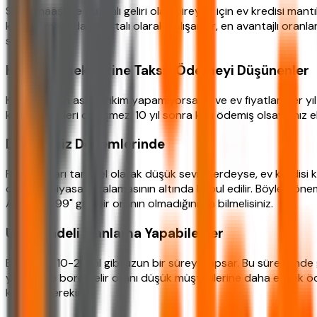
Sabit maaşlı ve düzenli geliri olan bireyler için ev kredisi mant
köklü firmalarda sigortalı olarak çalışanlar, en avantajlı oranl
seçenek olur.
Kira Ödemek Yerine Taksit Ödemeyi Düşünenler
Kira öderken asla birikim yapamıyorsanız ve ev fiyatları her yıl art
kredi taksitleri değişmez. 10 yıl sonra kira ödemiş olsaydınız e
Düşük Faiz Dönemlerinde
Faiz oranları tarihsel olarak düşük seviyelerdeyse, ev kredisi
oranları, piyasa ortalamasının altında kabul edilir. Böyle döne
Ancak "0 99" gibi bir oranın olmadığını da bilmelisiniz.
Uzun Vadeli Planlama Yapabilenler
Ev kredisi 10-20 yıl gibi uzun bir süreyi kapsar. Bu süre içinde
yüksek ve borç/gelir oranı düşük müşterilerine daha esnek ödeme
kurmak gerekir.