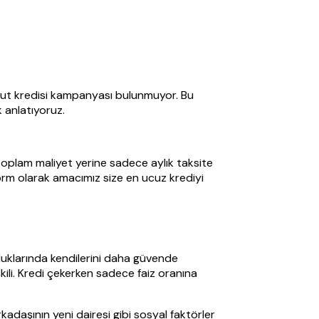
.
onut kredisi kampanyası bulunmuyor. Bu
k anlatıyoruz.
ü toplam maliyet yerine sadece aylık taksite
form olarak amacımız size en ucuz krediyi
duklarında kendilerini daha güvende
kili. Kredi çekerken sadece faiz oranına
daşının yeni dairesi gibi sosyal faktörler