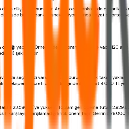
a daha düşük faiz sunuyor. Ancak özel bankalarda pazarlık imka
iğinizde birçok banka esneyebiliyor. Ayrıca hayat sigortası v
a örneği yapalım. Örneklerde faiz oranı %3,00 ve vade 120 ay kab
ade - 1) şeklindedir.
ay vade seçtiğinizi varsayalım. Bu durumda aylık taksit yaklaşı
ve ekspertiz ücreti dahil edildiğinde ilk maliyet 4.000 TL'ye ka
 taksit 23.580 TL'ye yükselir. Toplam geri ödeme tutarı 2.829.6
iti karşılayıp karşılamadığı kritik önem taşır. Geliriniz 78.000 T