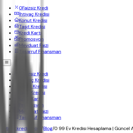
0
Faizsiz Kredi
İhtiyaç Kredisi
Konut Kredisi
Taşıt Kredisi
Kredi Kartı
Promosyon
Mevduat Faizi
Tasarruf Finansman
0
Faizsiz Kredi
İhtiyaç Kredisi
Konut Kredisi
Taşıt Kredisi
Kredi Kartı
Promosyon
Mevduat Faizi
Tasarruf Finansman
ihtiyackredisi.com
/
Blog
/
0 99 Ev Kredisi Hesaplama | Güncel